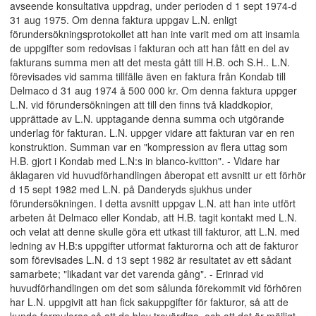
avseende konsultativa uppdrag, under perioden d 1 sept 1974-d
31 aug 1975. Om denna faktura uppgav L.N. enligt
förundersökningsprotokollet att han inte varit med om att insamla
de uppgifter som redovisas i fakturan och att han fått en del av
fakturans summa men att det mesta gått till H.B. och S.H.. L.N.
förevisades vid samma tillfälle även en faktura från Kondab till
Delmaco d 31 aug 1974 å 500 000 kr. Om denna faktura uppger
L.N. vid förundersökningen att till den finns två kladdkopior,
upprättade av L.N. upptagande denna summa och utgörande
underlag för fakturan. L.N. uppger vidare att fakturan var en ren
konstruktion. Summan var en "kompression av flera uttag som
H.B. gjort i Kondab med L.N:s in blanco-kvitton". - Vidare har
åklagaren vid huvudförhandlingen åberopat ett avsnitt ur ett förhör
d 15 sept 1982 med L.N. på Danderyds sjukhus under
förundersökningen. I detta avsnitt uppgav L.N. att han inte utfört
arbeten åt Delmaco eller Kondab, att H.B. tagit kontakt med L.N.
och velat att denne skulle göra ett utkast till fakturor, att L.N. med
ledning av H.B:s uppgifter utformat fakturorna och att de fakturor
som förevisades L.N. d 13 sept 1982 är resultatet av ett sådant
samarbete; "likadant var det varenda gång". - Erinrad vid
huvudförhandlingen om det som sålunda förekommit vid förhören
har L.N. uppgivit att han fick sakuppgifter för fakturor, så att de