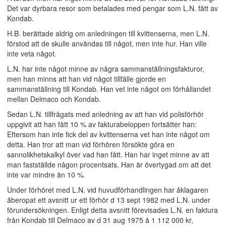
Det var dyrbara resor som betalades med pengar som L.N. fått av
Kondab.
H.B. berättade aldrig om anledningen till kvittenserna, men L.N.
förstod att de skulle användas till något, men inte hur. Han ville
inte veta något.
L.N. har inte något minne av några sammanställningsfakturor,
men han minns att han vid något tillfälle gjorde en
sammanställning till Kondab. Han vet inte något om förhållandet
mellan Delmaco och Kondab.
Sedan L.N. tillfrågats med anledning av att han vid polisförhör
uppgivit att han fått 10 % av fakturabeloppen fortsätter han:
Eftersom han inte fick del av kvittenserna vet han inte något om
detta. Han tror att man vid förhören försökte göra en
sannolikhetskalkyl över vad han fått. Han har inget minne av att
man fastställde någon procentsats. Han är övertygad om att det
inte var mindre än 10 %.
Under förhöret med L.N. vid huvudförhandlingen har åklagaren
åberopat ett avsnitt ur ett förhör d 13 sept 1982 med L.N. under
förundersökningen. Enligt detta avsnitt förevisades L.N. en faktura
från Kondab till Delmaco av d 31 aug 1975 å 1 112 000 kr,