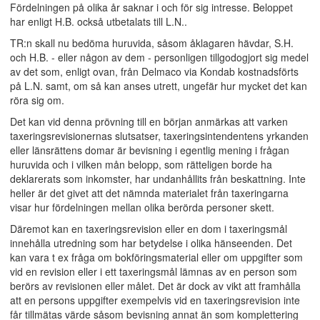
Fördelningen på olika år saknar i och för sig intresse. Beloppet
har enligt H.B. också utbetalats till L.N..
TR:n skall nu bedöma huruvida, såsom åklagaren hävdar, S.H.
och H.B. - eller någon av dem - personligen tillgodogjort sig medel
av det som, enligt ovan, från Delmaco via Kondab kostnadsförts
på L.N. samt, om så kan anses utrett, ungefär hur mycket det kan
röra sig om.
Det kan vid denna prövning till en början anmärkas att varken
taxeringsrevisionernas slutsatser, taxeringsintendentens yrkanden
eller länsrättens domar är bevisning i egentlig mening i frågan
huruvida och i vilken mån belopp, som rätteligen borde ha
deklarerats som inkomster, har undanhållits från beskattning. Inte
heller är det givet att det nämnda materialet från taxeringarna
visar hur fördelningen mellan olika berörda personer skett.
Däremot kan en taxeringsrevision eller en dom i taxeringsmål
innehålla utredning som har betydelse i olika hänseenden. Det
kan vara t ex fråga om bokföringsmaterial eller om uppgifter som
vid en revision eller i ett taxeringsmål lämnas av en person som
berörs av revisionen eller målet. Det är dock av vikt att framhålla
att en persons uppgifter exempelvis vid en taxeringsrevision inte
får tillmätas värde såsom bevisning annat än som komplettering