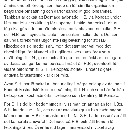
åtminstone ett företag, som hade en för sin lilla organisation
betydande omsättning och därför sannolikt god lönsamhet.
Tänkbart är också att Delmaco avlönade H.B. via Kondab under
täckmantel av ersättning för uppdrag. I målet har också, ehuru
föga klargörande, omnämnts vissa mellanhavanden mellan S.H.
och H.B. som synes ha slutat i en schism mellan dem. Det som
sålunda förekommit utgör inte i sig bevisning för att H.B.
tillgodogjort sig medel själv, men det stämmer väl med det
obestridliga förhållandet att utgifterna, kostnadsförda som
ersättning till L.N., gjorts och att ingen annan tänkbar mottagare
av dessa pengar kunnat påvisas i målet än H.B., eventuellt för
vidare befordran till S.H.. Beloppets storlek - under tidigare
angivna förutsättning - är ej orimlig.
Även S.H. har förnekat att han mottagit några belopp av det som i
Kondab kostnadsförts som ersättning till L.N. och som härrör från
belopp som kostnadsförts i Delmaco som betalning till Kondab.
För S.H:s del blir bedömningen i viss mån en annan än för H.B:s.
S.H. kände inte L.N., och det är inte klarlagt att han hade någon
kännedom om H.B:s kontakter med L.N.. S.H. hade också överlåtit
det kamerala ansvaret i Delmaco på H.B. och låtit honom få
teckningsrätten. Över huvud taget finns endast mycket svag