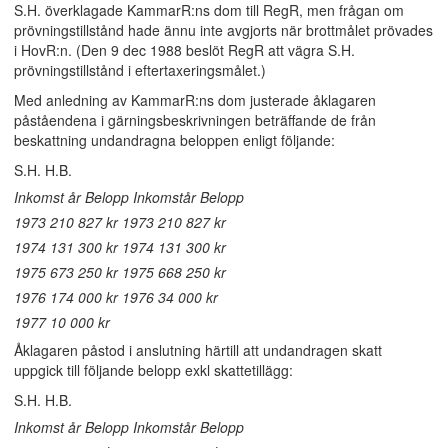
S.H. överklagade KammarR:ns dom till RegR, men frågan om
prövningstillstånd hade ännu inte avgjorts när brottmålet prövades
i HovR:n. (Den 9 dec 1988 beslöt RegR att vägra S.H.
prövningstillstånd i eftertaxeringsmålet.)
Med anledning av KammarR:ns dom justerade åklagaren
påståendena i gärningsbeskrivningen beträffande de från
beskattning undandragna beloppen enligt följande:
S.H. H.B.
Inkomst år Belopp Inkomstår Belopp
1973 210 827 kr 1973 210 827 kr
1974 131 300 kr 1974 131 300 kr
1975 673 250 kr 1975 668 250 kr
1976 174 000 kr 1976 34 000 kr
1977 10 000 kr
Åklagaren påstod i anslutning härtill att undandragen skatt
uppgick till följande belopp exkl skattetillägg:
S.H. H.B.
Inkomst år Belopp Inkomstår Belopp