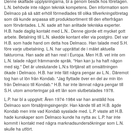
Denne skaffade upplysningarna, bl a genom besök hos företagen.
L.N. behövde inte någon teknisk kompetens. Den information som
Delmaco på så sätt erhöll förmedlades till olika tillverkningsföretag
som då kunde anpassa sitt produktsortiment till den efterfrågan
som förväntades. L.N. sade att han anlitade tekniska experter.
H.B. hade daglig kontakt med L.N.. Denne gjorde ett mycket gott
arbete. Betalning till L.N. skedde kontant eller via postgiro. Det var
H.B. som hade hand om detta hos Delmaco. Han talade med S.H.
före varje utbetalning. L.N. har upprättat de i målet aktuella
fakturorna. Han sade att han rest i Europa. Men H.B. vet inte om
L.N. talade något främmande språk. "Han kan ju ha haft någon
med sig." Det är uteslutande L.N:s förtjänst att omsättningen
ökade i Delmaco. H.B. har inte fått några pengar av L.N.. Däremot
tog han ut lön från Kondab. "Jag flyttade över en del av min lön
från Delmaco till Kondab." H.B. har inte lämnat några pengar till
S.H. utom amorteringar på ett lån som slutbetalades 1978.
L.P. har bl a uppgivit: Åren 1974-1984 var han anställd hos
Delmaco som försäljningsingenjör. Han kände till att H.B. ägde
Kondab men inte vad Kondab sysslade med. L.P. visste att H.B.
hade kunskaper som Delmaco kunde ha nytta av. L.P. har inte
kommit i kontakt med några marknadsundersökningar som L.N.
skulle ha utfört.