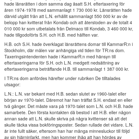
hade länsrätten i dom samma dag åsatt S.H. eftertaxering för
åren 1974-1978 med sammanlagt 1 730 000 kr. Länsrätten hade
därvid utgått från att L.N. erhållit sammanlagt 550 000 kr av de
belopp han kvitterat från Kondab och att återstoden av de totalt 4
010 000 kr som utbetalats från Delmaco till Kondab, 3 460 000 kr,
hade tillgodoförts S.H. och H.B. med hälften var.
H.B. och S.H. hade överklagat länsrättens domar till KammarR:n i
Stockholm, där målen var anhängiga vid tiden för TR:ns dom.
Taxeringsintendenten hade i KammarR:n med hänsyn till
eftertaxeringarna för S.H. och L.N. medgett nedsättning av
eftertaxeringarna beträffande H.B. till sammanlagt 1 387 000 kr.
I TR:ns dom anfördes härefter under rubriken De tilltalades
utsagor:
L.N.: L.N. var bekant med H.B. sedan slutet av 1960-talet eller
början av 1970-talet. Däremot har han träffat S.H. endast en eller
två gånger. Det måste vara på 1970-talet som L.N. och H.B. hade
samarbete. Den första kontakten då bestod i att H.B. eller någon
annan sade att L.N. skulle skriva på några kvittenser så att det
skulle täcka vissa bokföringsposter. Sedan rullade det vidare. L.N.
är inte fullt säker, eftersom han har många minnesluckor till följd
av sin hjärninfarkt, men han kommer ihåg att han hördes av