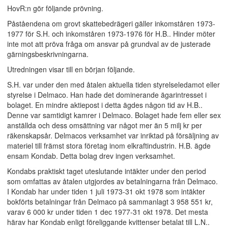
HovR:n gör följande prövning.
Påståendena om grovt skattebedrägeri gäller inkomståren 1973-
1977 för S.H. och inkomståren 1973-1976 för H.B.. Hinder möter
inte mot att pröva fråga om ansvar på grundval av de justerade
gärningsbeskrivningarna.
Utredningen visar till en början följande.
S.H. var under den med åtalen aktuella tiden styrelseledamot eller
styrelse i Delmaco. Han hade det dominerande ägarintresset i
bolaget. En mindre aktiepost i detta ägdes någon tid av H.B..
Denne var samtidigt kamrer i Delmaco. Bolaget hade fem eller sex
anställda och dess omsättning var något mer än 5 milj kr per
räkenskapsår. Delmacos verksamhet var inriktad på försäljning av
materiel till främst stora företag inom elkraftindustrin. H.B. ägde
ensam Kondab. Detta bolag drev ingen verksamhet.
Kondabs praktiskt taget uteslutande intäkter under den period
som omfattas av åtalen utgjordes av betalningarna från Delmaco.
I Kondab har under tiden 1 juli 1973-31 okt 1978 som intäkter
bokförts betalningar från Delmaco på sammanlagt 3 958 551 kr,
varav 6 000 kr under tiden 1 dec 1977-31 okt 1978. Det mesta
härav har Kondab enligt föreliggande kvittenser betalat till L.N..