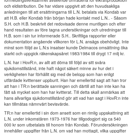
förmedlingsverksamhet avseende områdena för elkraftproduktion
och eldistribution. De har vidare uppgivit att den huvudsakliga
anledningen till att ersättningarna till L.N. betalats via Kondab var
att H.B. eller Kondab från början hade kontakt med L.N.. - Såsom
S.H. och H.B. beskrivit det redovisade denne muntligen och efter
hand resultaten av före tagna undersökningar och utredningar till
H.B. som i sin tur informerade S.H.. Skriftliga rapporter eller
dokumentation angående villkoren för L.N. ansågs obehövligt. Inte
minst som följd av L.N:s insatser kunde Delmacos omsättning öka
starkt och uppgick räkenskapsåret 1983/1984 till drygt 17 milj kr.
L.N. har i HovR:n, av allt att döma till följd av sitt svåra
sjukdomstillstånd, inte haft något säkert minne av hur det i
verkligheten har förhållit sig med de belopp som han enligt
utfärdade kvittenser uppburit. Han har emellertid sagt att han tror
att han i TR:n berättade sanningen och därtill att han inte kan ha
fått så mycket som han har kvitterat. Till detta skall anmärkas att
hans allvarliga sjukdomstillstånd gör att vad han sagt i HovR:n inte
kan tillmätas nämnvärt bevisvärde.
TR:n har emellertid i sin dom ansett som en rimlig uppskattning att
L.N. under inkomståren 1973-1976 har tillgodogjort sig ca 540
000 kr som utbetalats till honom från Kondab. Förundersökningen
innehåller uppgifter från L.N. om vad han mottagit, vilka uppgifter