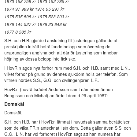
1973 158 759 kr 1973 152 785 kr
1974 97 989 kr 1974 95 297 kr
1975 535 598 kr 1975 523 203 kr
1976 144 527 kr 1976 23 648 kr
1977 8 385 kr
S.H. och H.B. gjorde i anslutning till justeringen gällande att
preskription inträtt beträffande belopp som översteg de
ursprungligen angivna och att därför justering som innebar
höjning av dessa belopp inte fick ske.
I HovR:n ägde nya förhör rum med S.H. och H.B. samt med L.N.,
vilket förhör på grund av dennes sjukdom hölls per telefon. Som
vittnen hördes S.S., G.G. och civilingenjören L.P..
HovR:n (hovrättsrådet Andersson samt nämndemännen
Bengtsson och Michal) anförde i dom d 29 april 1987:
Domskäl
Domskäl.
S.H. och H.B. har i HovR:n lämnat i huvudsak samma berättelser
som de vilka TR:n antecknat i sin dom. Detta gäller även S.S. och
G.G.. L.N. har vid förhöret i HovR:n sagt att han numera har