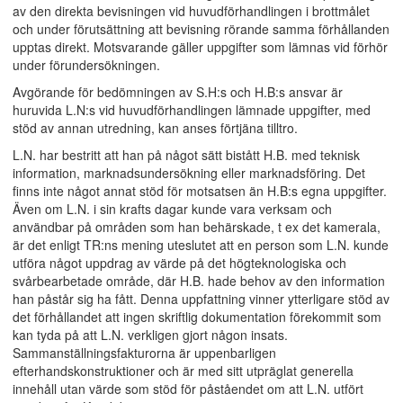
av den direkta bevisningen vid huvudförhandlingen i brottmålet
och under förutsättning att bevisning rörande samma förhållanden
upptas direkt. Motsvarande gäller uppgifter som lämnas vid förhör
under förundersökningen.
Avgörande för bedömningen av S.H:s och H.B:s ansvar är
huruvida L.N:s vid huvudförhandlingen lämnade uppgifter, med
stöd av annan utredning, kan anses förtjäna tilltro.
L.N. har bestritt att han på något sätt bistått H.B. med teknisk
information, marknadsundersökning eller marknadsföring. Det
finns inte något annat stöd för motsatsen än H.B:s egna uppgifter.
Även om L.N. i sin krafts dagar kunde vara verksam och
användbar på områden som han behärskade, t ex det kamerala,
är det enligt TR:ns mening uteslutet att en person som L.N. kunde
utföra något uppdrag av värde på det högteknologiska och
svårbearbetade område, där H.B. hade behov av den information
han påstår sig ha fått. Denna uppfattning vinner ytterligare stöd av
det förhållandet att ingen skriftlig dokumentation förekommit som
kan tyda på att L.N. verkligen gjort någon insats.
Sammanställningsfakturorna är uppenbarligen
efterhandskonstruktioner och är med sitt utpräglat generella
innehåll utan värde som stöd för påståendet om att L.N. utfört