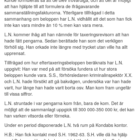
kunde formuleras så att de blev trovärdiga, och att det är möjligt
att han hjälpte till att formulera de ifrågavarande
sammanställningsfakturorna. Ytterligare tillfrågad i detta
sammanhang om beloppen har L.N. vidhållit att det som han fick
inte kan vara mindre än 10 % men kan vara mera.
L.N. kommer ihåg att han nämnde för taxeringsrevisorn att han
hade fått pengarna. Sedan berättade han som det verkligen
förhöll sig. Han orkade inte längre med trycket utan ville ha allt
upprensat.
Tillfrågad om hur eftertaxeringsbeloppen beräknats har L.N.
uppgivit: Han var med på att försöka fundera ut hur stora
beloppen kunde vara. S.S., förhörsledaren kriminalinspektör X.X.
och L.N. hade försökt att gå bakvägen, undersöka var han hade
varit, hur länge han hade varit borta osv. Man kom fram ungefär
till vissa siffror.
L.N. struntade i var pengarna kom från, bara de kom. Det är
möjligt att de sammanlagt uppgick till 300 000-350 000 kr, det kan
han varken vitsorda eller förneka.
Under en period disponerade L.N. två rum på Kondabs kontor.
H.B.: Han fick kontakt med S.H. 1962-63. S.H. ville då ha hjälp