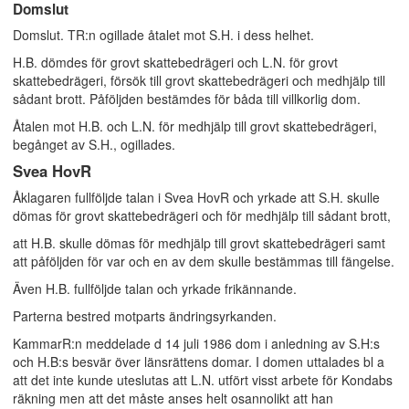
Domslut
Domslut. TR:n ogillade åtalet mot S.H. i dess helhet.
H.B. dömdes för grovt skattebedrägeri och L.N. för grovt
skattebedrägeri, försök till grovt skattebedrägeri och medhjälp till
sådant brott. Påföljden bestämdes för båda till villkorlig dom.
Åtalen mot H.B. och L.N. för medhjälp till grovt skattebedrägeri,
begånget av S.H., ogillades.
Svea HovR
Åklagaren fullföljde talan i Svea HovR och yrkade att S.H. skulle
dömas för grovt skattebedrägeri och för medhjälp till sådant brott,
att H.B. skulle dömas för medhjälp till grovt skattebedrägeri samt
att påföljden för var och en av dem skulle bestämmas till fängelse.
Även H.B. fullföljde talan och yrkade frikännande.
Parterna bestred motparts ändringsyrkanden.
KammarR:n meddelade d 14 juli 1986 dom i anledning av S.H:s
och H.B:s besvär över länsrättens domar. I domen uttalades bl a
att det inte kunde uteslutas att L.N. utfört visst arbete för Kondabs
räkning men att det måste anses helt osannolikt att han