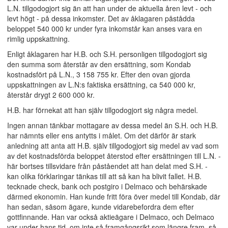
L.N. tillgodogjort sig än att han under de aktuella åren levt - och
levt högt - på dessa inkomster. Det av åklagaren påstådda
beloppet 540 000 kr under fyra inkomstår kan anses vara en
rimlig uppskattning.
Enligt åklagaren har H.B. och S.H. personligen tillgodogjort sig
den summa som återstår av den ersättning, som Kondab
kostnadsfört på L.N., 3 158 755 kr. Efter den ovan gjorda
uppskattningen av L.N:s faktiska ersättning, ca 540 000 kr,
återstår drygt 2 600 000 kr.
H.B. har förnekat att han själv tillgodogjort sig några medel.
Ingen annan tänkbar mottagare av dessa medel än S.H. och H.B.
har nämnts eller ens antytts i målet. Om det därför är stark
anledning att anta att H.B. själv tillgodogjort sig medel av vad som
av det kostnadsförda beloppet återstod efter ersättningen till L.N. -
här bortses tillsvidare från påståendet att han delat med S.H. -
kan olika förklaringar tänkas till att så kan ha blivit fallet. H.B.
tecknade check, bank och postgiro i Delmaco och behärskade
därmed ekonomin. Han kunde fritt föra över medel till Kondab, där
han sedan, såsom ägare, kunde vidarebefordra dem efter
gottfinnande. Han var också aktieägare i Delmaco, och Delmaco
var under hans tid, om inte så framgångsrikt som längre fram, så