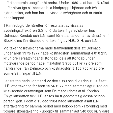
utfört kamerala uppgifter åt andra. Under 1980-talet har L.N. råkat
ut för allvarliga sjukdomar, bl a blodpropp i hjärnan och två
hjärtattacker, och han har nu vissa talsvårigheter och är starkt
handikappad.
TR:n redogjorde härefter för resultatet av vissa av
avdelningsdirektören S.S. utförda taxeringsrevisioner hos
Delmaco, Kondab och L.N. samt för ett antal domar av länsrätten i
Stockholms län rörande eftertaxering av H.B., S.H. och L.N..
Vid taxeringsrevisionerna hade framkommit dels att Delmaco
under åren 1973-1977 hade kostnadsfört sammanlagt 4 010 215
kr 54 öre i ersättningar till Kondab, dels att Kondab under
motsvarande period hade intäktsfört 3 958 551 kr 79 öre som
härrörande från Delmaco och kostnadsfört 3 158 755 kr 28 öre
som ersättningar till L.N..
Länsrätten hade i domar d 22 dec 1980 och d 29 dec 1981 åsatt
H.B. eftertaxering för åren 1974-1977 med sammanlagt 3 155 550
kr avseende ersättningar som Delmaco utbetalat till Kondab.
Enligt länsrätten fick H.B. anses ha tillgodofört sig dessa belopp
personligen. I dom d 15 dec 1984 hade länsrätten åsatt L.N.
eftertaxering för samma period med belopp som - i förening med
tidigare skönstaxering - uppgick till sammanlagt 540 000 kr. Vidare