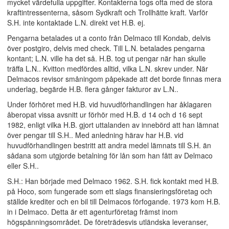
mycket värdefulla uppgifter. Kontakterna togs ofta med de stora
kraftintressenterna, såsom Sydkraft och Trollhätte kraft. Varför
S.H. inte kontaktade L.N. direkt vet H.B. ej.
Pengarna betalades ut a conto från Delmaco till Kondab, delvis
över postgiro, delvis med check. Till L.N. betalades pengarna
kontant; L.N. ville ha det så. H.B. tog ut pengar när han skulle
träffa L.N.. Kvitton medfördes alltid, vilka L.N. skrev under. När
Delmacos revisor småningom påpekade att det borde finnas mera
underlag, begärde H.B. flera gånger fakturor av L.N..
Under förhöret med H.B. vid huvudförhandlingen har åklagaren
åberopat vissa avsnitt ur förhör med H.B. d 14 och d 16 sept
1982, enligt vilka H.B. gjort uttalanden av innebörd att han lämnat
över pengar till S.H.. Med anledning härav har H.B. vid
huvudförhandlingen bestritt att andra medel lämnats till S.H. än
sådana som utgjorde betalning för lån som han fått av Delmaco
eller S.H..
S.H.: Han började med Delmaco 1962. S.H. fick kontakt med H.B.
på Hoco, som fungerade som ett slags finansieringsföretag och
ställde krediter och en bil till Delmacos förfogande. 1973 kom H.B.
in i Delmaco. Detta är ett agenturföretag främst inom
högspänningsområdet. De företrädesvis utländska leveranser,