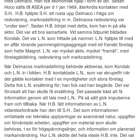
med Delmaco. Han fick ekonomisk hjälp i form av lån. Sedan
Hoco sålts till ASEA per d 1 jan 1969, återknöts kontakten med
S.H.. H.B. hjälpte S.H. att rusta upp Delmaco i fråga om
redovisning, marknadsföring m m. Delmacos redovisning var
"under isen". Sedan H.B. börjat med detta, kom han in på alla
sidor. Det var ett bra samarbete. Vid samma tidpunkt bildades
Kondab. Det var L.N. som hittade på namnet. L.N. hjälpte till med
en affär rörande pannrengöringsaggregat med ett franskt företag
som hette Maigret. L.N. var mycket aktiv, mycket "framåt", med
företagsbildning, redovisning och marknadsföring.
När Delmacos marknadsföring behövde aktiveras, kom Kondab
och L.N. in i bilden. H.B. kontaktade L.N., som var skrupelfri när
det gällde kontakter med t ex myndigheter och stora företag.
Detta fick L.N. ersättning för; han fick vad han begärde. Det var
förutsatt att han skulle få ersättning. Det passade bäst att få
information genom att tala med L.N.. På så sätt gick impulserna
fram och tillbaka. När H.B. fått informationen av L.N.
vidarebefordrade han den till S.H.. Det som informationen
omfattade var tekniska upplysningar av avancerad natur, uppgifter
om förväntade arbeten, uppgifter om material som skulle
behövas, t ex för högspänningslinjer, och information om planerad
markanvändning. Hur L.N. skötte det hela visste H.B. inte. Det var