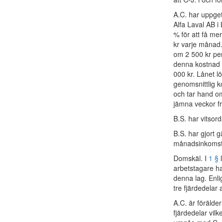
A.C. har uppge
Alfa Laval AB i
% för att få me
kr varje månad
om 2 500 kr per
denna kostnad t
000 kr. Lånet l
genomsnittlig 
och tar hand om
jämna veckor fr
B.S. har vitsor
B.S. har gjort 
månadsinkomst h
Domskäl. I
1 §
l
arbetstagare har
denna lag. Enli
tre fjärdedelar 
A.C. är förälder
fjärdedelar vil