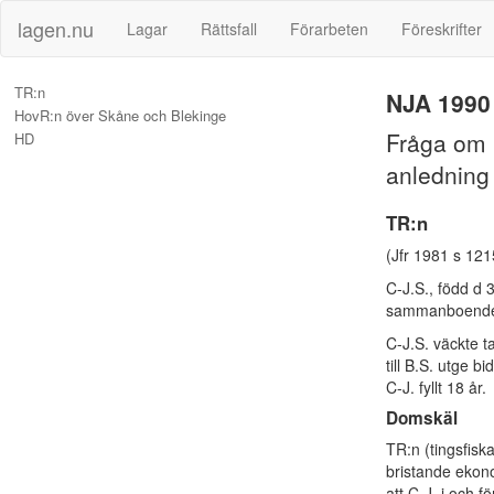
lagen.nu
Lagar
Rättsfall
Förarbeten
Föreskrifter
TR:n
NJA 1990 
HovR:n över Skåne och Blekinge
Fråga om 
HD
anledning 
TR:n
(Jfr 1981 s 12
C-J.S., född d 3
sammanboende m
C-J.S. väckte t
till B.S. utge 
C-J. fyllt 18 år.
Domskäl
TR:n (tingsfisk
bristande ekono
att C-J. i och f