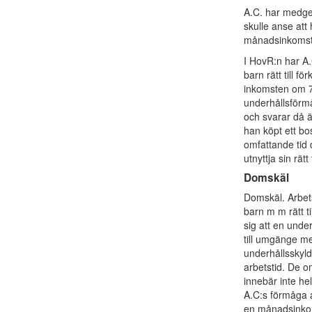
A.C. har medget
skulle anse at
månadsinkomst
I HovR:n har A.C
barn rätt till f
inkomsten om 7 
underhållsförmå
och svarar då ä
han köpt ett bo
omfattande tid
utnyttja sin rätt 
Domskäl
Domskäl. Arbets
barn m m rätt ti
sig att en unde
till umgänge me
underhållsskyld
arbetstid. De o
innebär inte he
A.C:s förmåga a
en månadsinkom