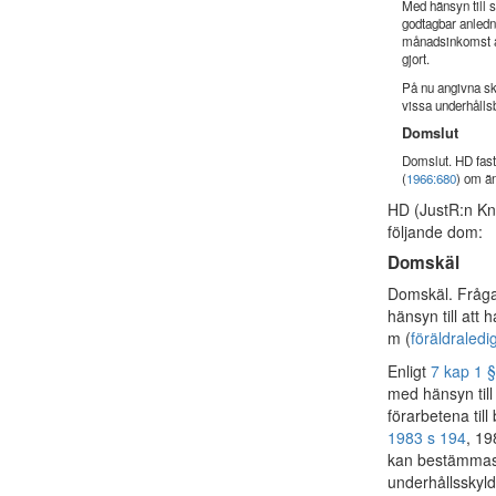
Med hänsyn till s
godtagbar anledni
månadsinkomst av
gjort.
På nu angivna sk
vissa underhålls
Domslut
Domslut. HD fasts
(
1966:680
) om ä
HD (JustR:n Kn
följande dom:
Domskäl
Domskäl. Fråga
hänsyn till att
m (
föräldraledi
Enligt
7 kap 1 
med hänsyn til
förarbetena til
1983 s 194
, 19
kan bestämmas m
underhållsskyld