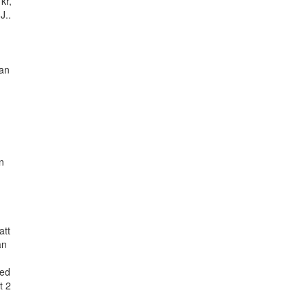
kr,
J..
lan
n
att
an
med
t 2