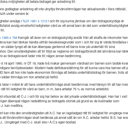
tiska möjligheten att betala bidraget ger anledning till.
ns godtagbar anledning att inte utnyttja förvärvsförmågan har aktualiserats i flera rättsfall,
 NJA under senare år.
igheten ansågs i
NJA 1981 s 1215
i och för sig kunna jämkas om den bidragsskyldige är
rättsfallet avsåg emellertid ledigheten vård av ett annat barn än det som underhållsskyldighe
till.
 1985 s 768
framgår att även om en bidragsskyldig avstår från att skaffa de inkomster han
värva kan han tänkas handla utifrån bevekelsegrunder som i och för sig är värda förståelse
en sådan tyngd att de kan åberopas gentemot ett barns krav på underhåll till sina
hov. Den omständigheten att till följd av reglerna om bidragsförskott det allmänna kan tän
re av bidragskravet leder inte till någon annan bedömning.
e d 18 april 1990, nr DT 18, hade två makar gemensam vårdnad om barnen som bodde kva
tidigare familjebostaden. Modern hade deltidsanställning för att kunna vara hos barnen ett 
D fann att hon inte hade ekonomisk förmåga att betala underhållsbidrag för barnen, trots at
en sådan förmåga om hon arbetat på heltid.
s talan i målet är att hans underhållsförmåga skall bestämmas med hänsyn till att han me
rätt till ledighet för vård av barn, m m, bara arbetar 75 % av normal arbetstid.
id vitsordat att C-J. i och för sig har behov av det yrkade underhållsbidraget. Han har i vart 
ckligen åberopat någon nedsättning av bidragets storlek på grund av de kostnader som
J. kan medföra.
t kan inte den omständigheten att A.C. har en lagstadgad rätt till ledighet för umgänge me
 att förvärvsförmågan skall beräknas på annat sätt än om A.C. arbetar heltid. B.S. har e
.. Umgänget med C-J. skall ske i A.C:s egen bostad.