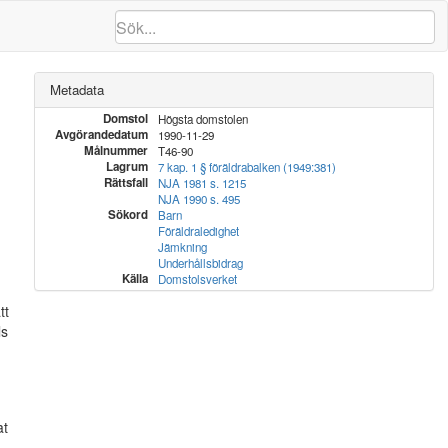
Metadata
Domstol
Högsta domstolen
Avgörandedatum
1990-11-29
Målnummer
T46-90
Lagrum
7 kap. 1 § föräldrabalken (1949:381)
Rättsfall
NJA 1981 s. 1215
NJA 1990 s. 495
Sökord
Barn
Föräldraledighet
Jämkning
Underhållsbidrag
Källa
Domstolsverket
tt
ls
at