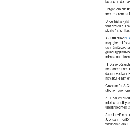
belopp än den fak
Frågan om det fin
som refererats i
Underhållsskyld
föräldraledig. I 
skulle fastställas 
Av rättsfallet
NJA
möjlighet att för
som ändå saknar 
grundläggande be
inträda som bära
I HD:s avgörand
hos fadern i den 
dagar i veckan. H
hon skulle haft 
Grunden för A.C:
stöd av lagen om 
A.C. har emellert
inte heller uttry
umgänget med C-
Som HovR:n anför
J. ensam medföra
vårdnaden om C-J