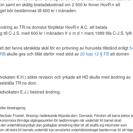
in samt en skälig bostadskostnad om 2 500 kr finner HovR:n att
get bör bestämmas till 600 kr i månaden.
dring av TR:ns domslut förpliktar HovR:n A.C. att betala
 till C-J.S. med 600 kr i månaden fr o m d 1 mars 1989 tills C-J.S. fyllt
t det fanns särskilda skäl för en prövning av huruvida tillstånd enligt
5
 RB
skulle ges och tillät därför med stöd av
20 kap 12 § FB
att domen
vokaten K.H.) sökte revision och yrkade att HD skulle med ändring av
stställa TR:ns dom.
advokaten E.J.) bestred ändring.
fter föredragning.
evSekr Frostell, föreslog i betänkande följande dom: Domskäl. Förutom ett barns behov ä
ekonomiska förmåga utgångspunkten för bedömningen när underhåll till barnet skall
n underhållsskyldige utan godtagbar anledning låter bli att skaffa sig inkomster som
om att bidra till barnets underhåll kan emellertid underhållsbidraget bestämmas till ett hög