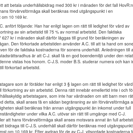
t att betala underhållsbidrag med 300 kr i månaden för det fall HovR:n
t hans förvärvsförmåga skall beräknas med utgångspunkt i en
 om 10 169 kr.
. anfört följande: Han har enligt lagen om rätt till ledighet för vård av
örkortning av sin arbetstid till 75 % av normal arbetstid. Den faktiska
627 kr i månaden skall därför läggas till grund för beräkningen av
gan. Den förkortade arbetstiden använder A.C. till att ta hand om son
ven för de faktiska kostnaderna för sonens underhåll. Anledningen till a
stadsrättsradhus är att C-J. skall få en god boendemiljö under den relat
 denne vistas hos honom. C-J.S. moder B.S. studerar numera och kan i
till förkortad arbetstid.
tagare som är förälder har enligt 3 § lagen om rätt till ledighet för vård
ll förkortning av sin arbetstid. Denna rätt innebär emellertid inte i och fö
rhållsskyldig arbetstagare, som inte har vårdnaden om sitt barn men rät
d detta, skall anses få en sådan begränsning av sin förvärvsförmåga a
igheten skall beräknas från annan utgångspunkt än inkomst under full
mständigheter under vilka A.C. utövar sin rätt till umgänge med C-J.
ller att hans förvärvsförmåga skall anses motsvara annat än full arbetst
tt bidraga till C-J.S. underhåll skall därför beräknas med utgångspunkt 
st om 10 169 kr. Efter avdrag för de av C-J. vitsordade kostnaderna f