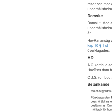
resor och medic
underhållsbidra
Domslut
Domslut. Med än
underhållsbidrag
år.
HovR:n ansåg at
kap 10 § 1 st 1
överklagades.
HD
A.C. (ombud ad
HovR:ns dom fa
C-J.S. (ombud 
Betänkande
Målet avgjordes e
Föredraganden, R
dess föräldrars 
bestämmas. Om de
möjliggör för hon