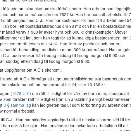
tt följande om sina ekonomiska förhållanden: Han arbetar som ingenjör
 Lund och har en månadslön om 7627 kr. Han har nedsatt arbetstid till 
r tid att umgås med C-J.. Han har kostnader för resor till arbetet med 5
. Han bor i ett bostadsrättsradhus om 98 m2 och har en bostadskostna
 månad varav 1 900 kr avser hyra och 600 kr driftskostnader. Utöver
illkommer ett lån, som han tagit för att kunna köpa bostadsrätten, om 
öper med en räntesats om 14 %. Han lider av psoriasis och har en
kostnad för behandling, medicin m m om 300 kr per månad. Han umgås
 C-J. udda veckor från fredag middag till tisdag morgon kl 9.00 och
ån söndag eftermiddag till tisdag morgon kl 9.00.
dat uppgifterna om A.C:s ekonomi.
gällande att A.C:s förmåga att utge underhållsbidrag ska baseras på de
an skulle ha haft om han arbetat full tid, eller 10 169 kr.
agen (
1978:410
) om rätt till ledighet för vård av barn m m, stadgas att
 som förälder rätt till ledighet från sin anställning enligt bestämmelsern
gt
3 § samma lag
kan ledigheten tas ut som förkortning av arbetstiden ti
av normal arbetstid.
 till C-J.. Han har således lagstadgad rätt att minska sin arbetstid till tre
ket han också har gjort. Han använder den avkortade arbetstiden till att