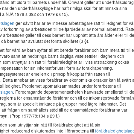
tånd att bidra till barnets underhåll. Omvänt gäller att underhållsbidrag
e när den underhållsskyldige har haft rimliga skäl för att minska sina
l a
NJA 1978 s 392
och 1979 s 615).
etslagen
ger såvitt här är av intresse arbetstagare rätt till ledighet för vå
v förkortning av arbetstiden till tre fjärdedelar av normal arbetstid. Rät
av arbetstiden gäller till dess barnet har uppnått åtta års ålder eller till d
då barnet har avslutat det första skolåret (3 §).
ghet för vård av barn syftar till att bereda föräldrar och barn mera tid till 
varo samt att nedbringa barns dagliga vistelsetider i daghem och
som utnyttjar sin rätt till föräldraledighet är i viss utsträckning också
kompensation för sin inkomstförlust i form av föräldrapenning.
ngssystemet är emellertid i princip frikopplat från rätten till
t. Detta innebär att vissa föräldrar av ekonomiska orsaker kan få svårt a
tt till ledighet. Problemet uppmärksammades under förarbetena till
tslagen
. Föredragande departementschefen hänvisade emellertid till d
ereglerna för ensamstående föräldrar och till de inkomstprövade förmån
rag, som är speciellt inriktade på grupper med lägre inkomster. Det
 att frågan om samhällets stöd till de ensamstående föräldrarna var
rsyn. (Prop 1977/78:104 s 29 f.)
den som utnyttjar sin rätt till föräldraledighet att få sin
ighet reducerad diskuterades inte i förarbetena till
föräldraledighetslag