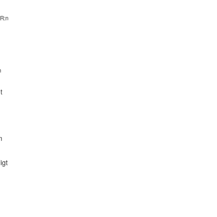
vR:n
v
n
t
m
igt