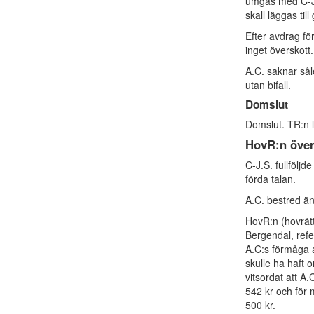
umgås med C-J.
skall läggas til
Efter avdrag fö
inget överskott.
A.C. saknar sål
utan bifall.
Domslut
Domslut. TR:n l
HovR:n över
C-J.S. fullföljd
förda talan.
A.C. bestred än
HovR:n (hovrät
Bergendal, refer
A.C:s förmåga 
skulle ha haft 
vitsordat att A.
542 kr och för
500 kr.