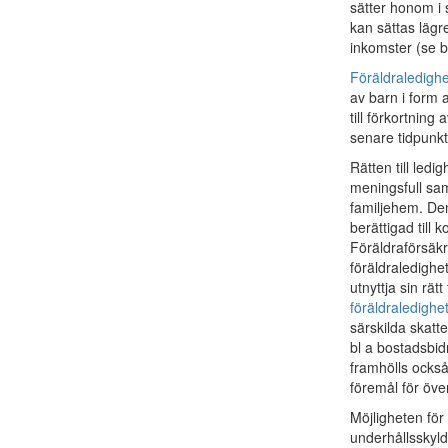
sätter honom i s
kan sättas lägr
inkomster (se b
Föräldraledigh
av barn i form a
till förkortning 
senare tidpunkt 
Rätten till ledi
meningsfull sam
familjehem. Den 
berättigad till 
Föräldraförsäkri
föräldraledighe
utnyttja sin rä
föräldraledighe
särskilda skatt
bl a bostadsbid
framhölls också
föremål för öve
Möjligheten för 
underhållsskyld