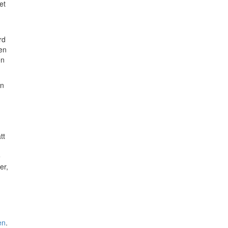
et
rd
ten
en
en
tt
e
er,
en
.