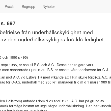
Praxis
Begrepp
Nyheter
s. 697
befrielse från underhållsskyldighet med
av den underhållsskyldiges föräldraledighet.
15 och 1990 s 495)
 sept 1985, är son till B.S. och A.C.. Dessa har tidigare varit
en separerade i juni 1986. B.S. är ensam vårdnadshavare för C-J..
alan mot A.C. vid Eslövs TR med yrkande att TR:n skulle förplikta A.C. a
bidrag för C-J.S. underhåll med 930 kr i månaden fr o m d 1 mars 1989 til
alen Hellström) anförde i dom d 20 april 1989: A.C. har på grund av
misk förmåga bestritt att utge något underhållsbidrag. Han har vitsord
ör sig har behov av yrkat bidrag.