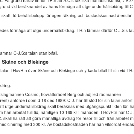
. På grund härav finner TR:n att A.C:s faktiska månadsinkomst, 7 627 
l grund vid beräknandet av hans förmåga att utge underhållsbidrag till C-
r skatt, förbehållsbelopp för egen räkning och bostadskostnad återstår
edes förmåga att utge underhållsbidrag. TR:n lämnar därför C-J.S:s ta
ämnar C-J.S:s talan utan bifall.
 Skåne och Blekinge
e talan i HovR:n över Skåne och Blekinge och yrkade bifall till sin vid TR:
dring.
tslagmannen Cosmo, hovrättsrådet Berg och adj led rådmannen
ent) anförde i dom d 18 dec 1989: C-J. har till stöd för sin talan anfört 
att utge underhållsbidrag skall beräknas med utgångspunkt i den lön h
om han arbetat full tid, nämligen 10 169 kr i månaden. I HovR:n har C-J.
C. skall ha rätt att göra månatliga avdrag för resor till och från arbetet 
 medicinering med 300 kr. Av bostadskostnaden har han vitsordat endas