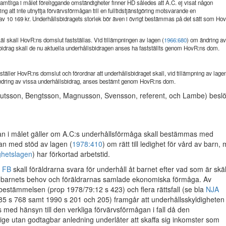
amtliga i målet föreliggande omständigheter finner HD således att A.C. ej visat någon
ng att inte utnyttja förvärvsförmågan till en fulltidstjänstgöring motsvarande en
 10 169 kr. Underhållsbidragets storlek bör även i övrigt bestämmas på det sätt som Ho
äl skall HovR:ns domslut fastställas. Vid tillämpningen av lagen (
1966:680
) om ändring a
bidrag skall de nu aktuella underhållsbidragen anses ha fastställts genom HovR:ns dom.
täller HovR:ns domslut och förordnar att underhållsbidraget skall, vid tillämpning av lage
ndring av vissa underhållsbidrag, anses bestämt genom HovR:ns dom.
utsson, Bengtsson, Magnusson, Svensson, referent, och Lambe) beslö
n i målet gäller om A.C:s underhållsförmåga skall bestämmas med
 han med stöd av lagen (
1978:410
) om rätt till ledighet för vård av barn, 
ghetslagen
) har förkortad arbetstid.
§ FB
skall föräldrarna svara för underhåll åt barnet efter vad som är skäl
l barnets behov och föräldrarnas samlade ekonomiska förmåga. Av
l bestämmelsen (prop 1978/79:12 s 423) och flera rättsfall (se bla
NJA
85 s 768 samt 1990 s 201 och 205) framgår att underhållsskyldigheten
ed hänsyn till den verkliga förvärvsförmågan i fall då den
ige utan godtagbar anledning underlåter att skaffa sig inkomster som