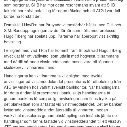
som borgenär. SHB har mot detta resonemang invänt att SHB
faktiskt har krävt betalning för egen räkning och att ATG i vart fall
borde ha förstått det.
Domskäl. I HovR:n har förnyade vittnesförhör hållits med C.H och
S.M. Bandupptagningen av det förhör som hölls med professor
Hugo Tiberg har spelats upp. Parterna har åberopat viss skriftlig
bevisning.
I enlighet med vad TR:n har kommit fram till och vad Hugo Tiberg
utvecklat får ett vadkvitto, som utfallit med högvinst, tillsammans
med därtill hörande vinstmeddelande anses vara ett löpande
skuldebrev i vinnarens hand.
Handlingarna kan - tillsammans - i enlighet med tryckta
anvisningar på vinstmeddelandet presenteras för utbetalning från
ATG av vinsten hos valfritt svenskt bankkontor. När handlingarna
för detta ändamål presenteras i bank, skiljs handlingarna åt
genom bankens försorg enligt anvisningar som finns tryckta på
det blankettset som är fästat vid vinstmeddelandet. Det av banken
kvitterade vinstmeddelandet återställs till vinnaren, medan
vadkvittot makuleras genom påstämpling och insänds jämte de
handlingar som fanns fastade vid vinstmeddelandet till ett visst av
ATG anvisat bankkontor. I de handlingar som banken skall bifoga