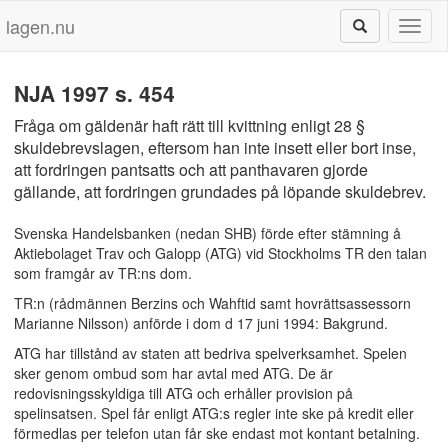
lagen.nu
Toggl
naviga
NJA 1997 s. 454
Fråga om gäldenär haft rätt till kvittning enligt 28 §
skuldebrevslagen, eftersom han inte insett eller bort inse,
att fordringen pantsatts och att panthavaren gjorde
gällande, att fordringen grundades på löpande skuldebrev.
Svenska Handelsbanken (nedan SHB) förde efter stämning å
Aktiebolaget Trav och Galopp (ATG) vid Stockholms TR den talan
som framgår av TR:ns dom.
TR:n (rådmännen Berzins och Wahftid samt hovrättsassessorn
Marianne Nilsson) anförde i dom d 17 juni 1994: Bakgrund.
ATG har tillstånd av staten att bedriva spelverksamhet. Spelen
sker genom ombud som har avtal med ATG. De är
redovisningsskyldiga till ATG och erhåller provision på
spelinsatsen. Spel får enligt ATG:s regler inte ske på kredit eller
förmedlas per telefon utan får ske endast mot kontant betalning.