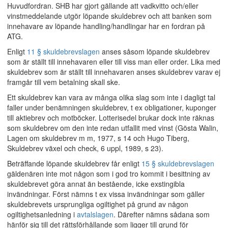
Huvudfordran. SHB har gjort gällande att vadkvitto och/eller
vinstmeddelande utgör löpande skuldebrev och att banken som
innehavare av löpande handling/handlingar har en fordran på
ATG.
Enligt
11 § skuldebrevslagen
anses såsom löpande skuldebrev
som är ställt till innehavaren eller till viss man eller order. Lika med
skuldebrev som är ställt till innehavaren anses skuldebrev varav ej
framgår till vem betalning skall ske.
Ett skuldebrev kan vara av många olika slag som inte i dagligt tal
faller under benämningen skuldebrev, t ex obligationer, kuponger
till aktiebrev och motböcker. Lotterisedel brukar dock inte räknas
som skuldebrev om den inte redan utfallit med vinst (Gösta Walin,
Lagen om skuldebrev m m, 1977, s 14 och Hugo Tiberg,
Skuldebrev växel och check, 6 uppl, 1989, s 23).
Beträffande löpande skuldebrev får enligt
15 § skuldebrevslagen
gäldenären inte mot någon som i god tro kommit i besittning av
skuldebrevet göra annat än bestående, icke exstingibla
invändningar. Först nämns t ex vissa invändningar som gäller
skuldebrevets ursprungliga ogiltighet på grund av någon
ogiltighetsanledning i
avtalslagen
. Därefter nämns sådana som
hänför sig till det rättsförhållande som ligger till grund för