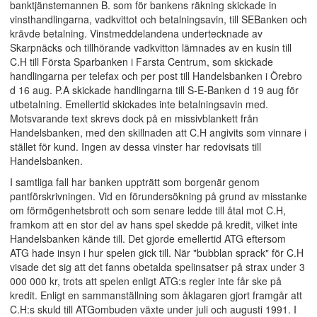
banktjänstemannen B. som för bankens räkning skickade in
vinsthandlingarna, vadkvittot och betalningsavin, till SEBanken och
krävde betalning. Vinstmeddelandena undertecknade av
Skarpnäcks och tillhörande vadkvitton lämnades av en kusin till
C.H till Första Sparbanken i Farsta Centrum, som skickade
handlingarna per telefax och per post till Handelsbanken i Örebro
d 16 aug. P.A skickade handlingarna till S-E-Banken d 19 aug för
utbetalning. Emellertid skickades inte betalningsavin med.
Motsvarande text skrevs dock på en missivblankett från
Handelsbanken, med den skillnaden att C.H angivits som vinnare i
stället för kund. Ingen av dessa vinster har redovisats till
Handelsbanken.
I samtliga fall har banken uppträtt som borgenär genom
pantförskrivningen. Vid en förundersökning på grund av misstanke
om förmögenhetsbrott och som senare ledde till åtal mot C.H,
framkom att en stor del av hans spel skedde på kredit, vilket inte
Handelsbanken kände till. Det gjorde emellertid ATG eftersom
ATG hade insyn i hur spelen gick till. När "bubblan sprack" för C.H
visade det sig att det fanns obetalda spelinsatser på strax under 3
000 000 kr, trots att spelen enligt ATG:s regler inte får ske på
kredit. Enligt en sammanställning som åklagaren gjort framgår att
C.H:s skuld till ATGombuden växte under juli och augusti 1991. I