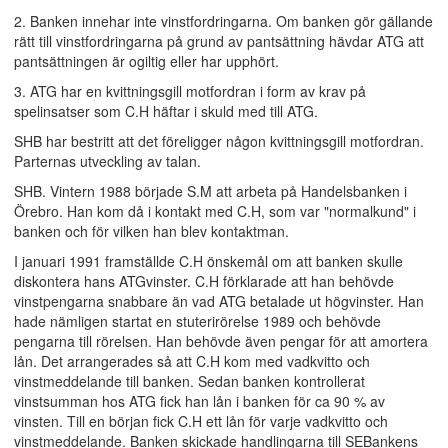
2. Banken innehar inte vinstfordringarna. Om banken gör gällande
rätt till vinstfordringarna på grund av pantsättning hävdar ATG att
pantsättningen är ogiltig eller har upphört.
3. ATG har en kvittningsgill motfordran i form av krav på
spelinsatser som C.H häftar i skuld med till ATG.
SHB har bestritt att det föreligger någon kvittningsgill motfordran.
Parternas utveckling av talan.
SHB. Vintern 1988 började S.M att arbeta på Handelsbanken i
Örebro. Han kom då i kontakt med C.H, som var "normalkund" i
banken och för vilken han blev kontaktman.
I januari 1991 framställde C.H önskemål om att banken skulle
diskontera hans ATGvinster. C.H förklarade att han behövde
vinstpengarna snabbare än vad ATG betalade ut högvinster. Han
hade nämligen startat en stuterirörelse 1989 och behövde
pengarna till rörelsen. Han behövde även pengar för att amortera
lån. Det arrangerades så att C.H kom med vadkvitto och
vinstmeddelande till banken. Sedan banken kontrollerat
vinstsumman hos ATG fick han lån i banken för ca 90 % av
vinsten. Till en början fick C.H ett lån för varje vadkvitto och
vinstmeddelande. Banken skickade handlingarna till SEBankens