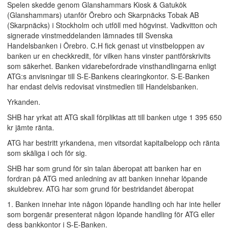
Spelen skedde genom Glanshammars Kiosk & Gatukök
(Glanshammars) utanför Örebro och Skarpnäcks Tobak AB
(Skarpnäcks) i Stockholm och utföll med högvinst. Vadkvitton och
signerade vinstmeddelanden lämnades till Svenska
Handelsbanken i Örebro. C.H fick genast ut vinstbeloppen av
banken ur en checkkredit, för vilken hans vinster pantförskrivits
som säkerhet. Banken vidarebefordrade vinsthandlingarna enligt
ATG:s anvisningar till S-E-Bankens clearingkontor. S-E-Banken
har endast delvis redovisat vinstmedlen till Handelsbanken.
Yrkanden.
SHB har yrkat att ATG skall förpliktas att till banken utge 1 395 650
kr jämte ränta.
ATG har bestritt yrkandena, men vitsordat kapitalbelopp och ränta
som skäliga i och för sig.
SHB har som grund för sin talan åberopat att banken har en
fordran på ATG med anledning av att banken innehar löpande
skuldebrev. ATG har som grund för bestridandet åberopat
1. Banken innehar inte någon löpande handling och har inte heller
som borgenär presenterat någon löpande handling för ATG eller
dess bankkontor i S-E-Banken.