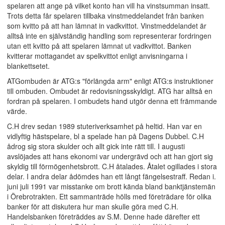
spelaren att ange på vilket konto han vill ha vinstsumman insatt.
Trots detta får spelaren tillbaka vinstmeddelandet från banken
som kvitto på att han lämnat in vadkvittot. Vinstmeddelandet är
alltså inte en självständig handling som representerar fordringen
utan ett kvitto på att spelaren lämnat ut vadkvittot. Banken
kvitterar mottagandet av spelkvittot enligt anvisningarna i
blankettsetet.
ATGombuden är ATG:s "förlängda arm" enligt ATG:s instruktioner
till ombuden. Ombudet är redovisningsskyldigt. ATG har alltså en
fordran på spelaren. I ombudets hand utgör denna ett främmande
värde.
C.H drev sedan 1989 stuteriverksamhet på heltid. Han var en
vidlyftig hästspelare, bl a spelade han på Dagens Dubbel. C.H
ådrog sig stora skulder och allt gick inte rätt till. I augusti
avslöjades att hans ekonomi var undergrävd och att han gjort sig
skyldig till förmögenhetsbrott. C.H åtalades. Åtalet ogillades i stora
delar. I andra delar ådömdes han ett långt fängelsestraff. Redan i.
juni juli 1991 var misstanke om brott kända bland banktjänstemän
i Örebrotrakten. Ett sammanträde hölls med företrädare för olika
banker för att diskutera hur man skulle göra med C.H.
Handelsbanken företräddes av S.M. Denne hade därefter ett