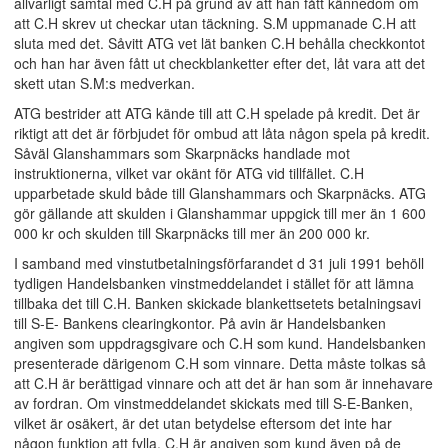
allvarligt samtal med C.H på grund av att han fått kännedom om
att C.H skrev ut checkar utan täckning. S.M uppmanade C.H att
sluta med det. Såvitt ATG vet lät banken C.H behålla checkkontot
och han har även fått ut checkblanketter efter det, låt vara att det
skett utan S.M:s medverkan.
ATG bestrider att ATG kände till att C.H spelade på kredit. Det är
riktigt att det är förbjudet för ombud att låta någon spela på kredit.
Såväl Glanshammars som Skarpnäcks handlade mot
instruktionerna, vilket var okänt för ATG vid tillfället. C.H
upparbetade skuld både till Glanshammars och Skarpnäcks. ATG
gör gällande att skulden i Glanshammar uppgick till mer än 1 600
000 kr och skulden till Skarpnäcks till mer än 200 000 kr.
I samband med vinstutbetalningsförfarandet d 31 juli 1991 behöll
tydligen Handelsbanken vinstmeddelandet i stället för att lämna
tillbaka det till C.H. Banken skickade blankettsetets betalningsavi
till S-E- Bankens clearingkontor. På avin är Handelsbanken
angiven som uppdragsgivare och C.H som kund. Handelsbanken
presenterade därigenom C.H som vinnare. Detta måste tolkas så
att C.H är berättigad vinnare och att det är han som är innehavare
av fordran. Om vinstmeddelandet skickats med till S-E-Banken,
vilket är osäkert, är det utan betydelse eftersom det inte har
någon funktion att fylla. C.H är angiven som kund även på de