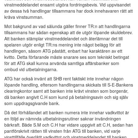
vinstmeddelandet ensamt utgöra fordringsbevis. Vid uppvisandet
av dessa två handlingar tillsammans har dock innehavaren rätt att
kräva vinstsumman.
Mot bakgrund av vad sålunda gäller finner TR:n att handlingarna
tillsammans har sådan egenskap att de utgör löpande skuldebrev.
Att banken stämplar vinstmeddelandet och återlämnar det till
spelaren utgör enligt TR:ns mening inte något belägg för att
handlingen, såsom ATG påstått, enbart har karaktären av ett
kvitto. Detta förfarande måste snarare ses som tekniskt betingat
för att ATG skall kunna använda samtliga affärsbanker som
ombud vid utbetalningarna.
ATG har också invänt att SHB rent faktiskt inte innehar någon
löpande handling, eftersom handlingarna skickats till S-E-Bankens
clearingkontor samt att banken inte krävt vinsten som borgenär,
då banken angivit C.H som kund på betalningsavin och sig själv
som uppdragsgivande bank.
Då det förhållandet att banken numera inte innehar vadkvittot är
en följd av nämnda utbetalningsrutiner saknar invändningen
bärkraft. Både S.M och C.H har vidare uppgivit att C.H, sedan han
pantförskrivit rätten till vinsten från ATG till banken, vid varje
vinsttillfälle överlåtit vadkvittot och vinstmeddelandet till banken.