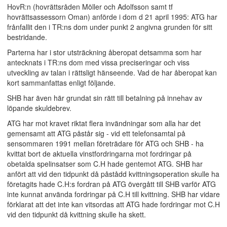
HovR:n (hovrättsråden Möller och Adolfsson samt tf
hovrättsassessorn Oman) anförde i dom d 21 april 1995: ATG har
frånfallit den i TR:ns dom under punkt 2 angivna grunden för sitt
bestridande.
Parterna har i stor utsträckning åberopat detsamma som har
antecknats i TR:ns dom med vissa preciseringar och viss
utveckling av talan i rättsligt hänseende. Vad de har åberopat kan
kort sammanfattas enligt följande.
SHB har även här grundat sin rätt till betalning på innehav av
löpande skuldebrev.
ATG har mot kravet riktat flera invändningar som alla har det
gemensamt att ATG påstår sig - vid ett telefonsamtal på
sensommaren 1991 mellan företrädare för ATG och SHB - ha
kvittat bort de aktuella vinstfordringarna mot fordringar på
obetalda spelinsatser som C.H hade gentemot ATG. SHB har
anfört att vid den tidpunkt då påstådd kvittningsoperation skulle ha
företagits hade C.H:s fordran på ATG övergått till SHB varför ATG
inte kunnat använda fordringar på C.H till kvittning. SHB har vidare
förklarat att det inte kan vitsordas att ATG hade fordringar mot C.H
vid den tidpunkt då kvittning skulle ha skett.