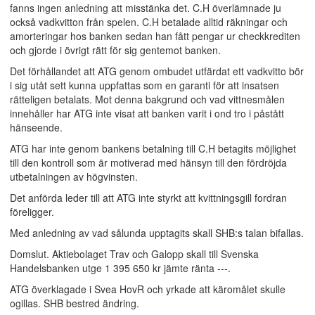
fanns ingen anledning att misstänka det. C.H överlämnade ju
också vadkvitton från spelen. C.H betalade alltid räkningar och
amorteringar hos banken sedan han fått pengar ur checkkrediten
och gjorde i övrigt rätt för sig gentemot banken.
Det förhållandet att ATG genom ombudet utfärdat ett vadkvitto bör
i sig utåt sett kunna uppfattas som en garanti för att insatsen
rätteligen betalats. Mot denna bakgrund och vad vittnesmålen
innehåller har ATG inte visat att banken varit i ond tro i påstått
hänseende.
ATG har inte genom bankens betalning till C.H betagits möjlighet
till den kontroll som är motiverad med hänsyn till den fördröjda
utbetalningen av högvinsten.
Det anförda leder till att ATG inte styrkt att kvittningsgill fordran
föreligger.
Med anledning av vad sålunda upptagits skall SHB:s talan bifallas.
Domslut. Aktiebolaget Trav och Galopp skall till Svenska
Handelsbanken utge 1 395 650 kr jämte ränta ---.
ATG överklagade i Svea HovR och yrkade att käromålet skulle
ogillas. SHB bestred ändring.