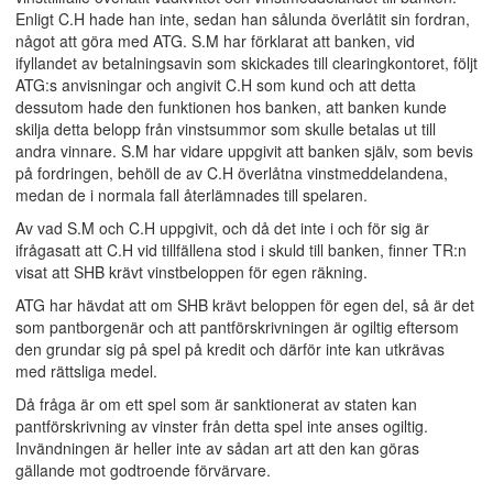
Enligt C.H hade han inte, sedan han sålunda överlåtit sin fordran,
något att göra med ATG. S.M har förklarat att banken, vid
ifyllandet av betalningsavin som skickades till clearingkontoret, följt
ATG:s anvisningar och angivit C.H som kund och att detta
dessutom hade den funktionen hos banken, att banken kunde
skilja detta belopp från vinstsummor som skulle betalas ut till
andra vinnare. S.M har vidare uppgivit att banken själv, som bevis
på fordringen, behöll de av C.H överlåtna vinstmeddelandena,
medan de i normala fall återlämnades till spelaren.
Av vad S.M och C.H uppgivit, och då det inte i och för sig är
ifrågasatt att C.H vid tillfällena stod i skuld till banken, finner TR:n
visat att SHB krävt vinstbeloppen för egen räkning.
ATG har hävdat att om SHB krävt beloppen för egen del, så är det
som pantborgenär och att pantförskrivningen är ogiltig eftersom
den grundar sig på spel på kredit och därför inte kan utkrävas
med rättsliga medel.
Då fråga är om ett spel som är sanktionerat av staten kan
pantförskrivning av vinster från detta spel inte anses ogiltig.
Invändningen är heller inte av sådan art att den kan göras
gällande mot godtroende förvärvare.