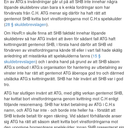
En av ATG:s invändningar går ut på att SHB inte innehar några
löpande skuldebrev utan bara s k enkla fordringar som har
förvärvats från C.H. ATG menar sig därför ha haft rätt att
gentemot SHB kvitta bort vinstfordringarna mot C.H:s spelskulder
(
28 § skuldebrevslagen
).
Om HovR:n skulle finna att SHB faktiskt innehar löpande
skuldebrev så har ATG invänt att även för sådant fall ATG haft
kvittningsrätt gentemot SHB, i första hand därför att SHB vid
förvärven av vinstfordringarna kände till eller i vart fall hade skälig
anledning att misstänka att spelskulderna fanns (
15 §
skuldebrevslagen
) och i andra hand på grund av att SHB såsom
ATG:s ombud i ATG:s organisation för hantering av utbetalning av
vinster inte har rätt att gentemot ATG åberopa god tro och därmed
utsläcka ATG:s kvittningsrätt. SHB har här invänt att SHB var i god
tro.
ATG har slutligen invänt att ATG, med giltig verkan gentemot SHB,
har kvittat bort vinstfordringarna genom kvittning mot C.H enligt
följande resonemang. SHB har krävt betalning av ATG i C.H:s
namn, och ATG har inte - och borde inte heller ha - förstått att
SHB krävde betalt för egen räkning. Vid sådant förhållande anser
sig ATG ha rätt att såsom skett kvitta bort vinstfordringarna mot
den uppgivne borgenärens spelskulder, innan SHB presenterat sig