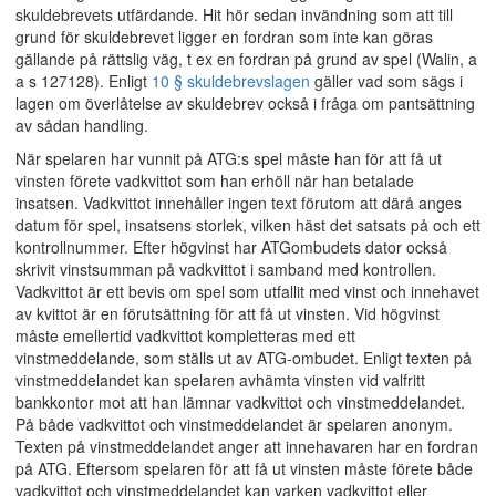
skuldebrevets utfärdande. Hit hör sedan invändning som att till
grund för skuldebrevet ligger en fordran som inte kan göras
gällande på rättslig väg, t ex en fordran på grund av spel (Walin, a
a s 127128). Enligt
10 § skuldebrevslagen
gäller vad som sägs i
lagen om överlåtelse av skuldebrev också i fråga om pantsättning
av sådan handling.
När spelaren har vunnit på ATG:s spel måste han för att få ut
vinsten förete vadkvittot som han erhöll när han betalade
insatsen. Vadkvittot innehåller ingen text förutom att därå anges
datum för spel, insatsens storlek, vilken häst det satsats på och ett
kontrollnummer. Efter högvinst har ATGombudets dator också
skrivit vinstsumman på vadkvittot i samband med kontrollen.
Vadkvittot är ett bevis om spel som utfallit med vinst och innehavet
av kvittot är en förutsättning för att få ut vinsten. Vid högvinst
måste emellertid vadkvittot kompletteras med ett
vinstmeddelande, som ställs ut av ATG-ombudet. Enligt texten på
vinstmeddelandet kan spelaren avhämta vinsten vid valfritt
bankkontor mot att han lämnar vadkvittot och vinstmeddelandet.
På både vadkvittot och vinstmeddelandet är spelaren anonym.
Texten på vinstmeddelandet anger att innehavaren har en fordran
på ATG. Eftersom spelaren för att få ut vinsten måste förete både
vadkvittot och vinstmeddelandet kan varken vadkvittot eller