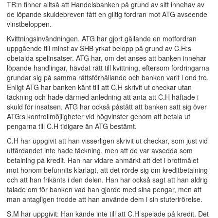
TR:n finner alltså att Handelsbanken på grund av sitt innehav av
de löpande skuldebreven fått en giltig fordran mot ATG avseende
vinstbeloppen.
Kvittningsinvändningen. ATG har gjort gällande en motfordran
uppgående till minst av SHB yrkat belopp på grund av C.H:s
obetalda spelinsatser. ATG har, om det anses att banken innehar
löpande handlingar, hävdat rätt till kvittning, eftersom fordringarna
grundar sig på samma rättsförhållande och banken varit i ond tro.
Enligt ATG har banken känt till att C.H skrivit ut checkar utan
täckning och hade därmed anledning att anta att C.H häftade i
skuld för insatsen. ATG har också påstått att banken satt sig över
ATG:s kontrollmöjligheter vid högvinster genom att betala ut
pengarna till C.H tidigare än ATG bestämt.
C.H har uppgivit att han visserligen skrivit ut checkar, som just vid
utfärdandet inte hade täckning, men att de var avsedda som
betalning på kredit. Han har vidare anmärkt att det i brottmålet
mot honom befunnits klarlagt, att det rörde sig om kreditbetalning
och att han frikänts i den delen. Han har också sagt att han aldrig
talade om för banken vad han gjorde med sina pengar, men att
man antagligen trodde att han använde dem i sin stuterirörelse.
S.M har uppgivit: Han kände inte till att C.H spelade på kredit. Det