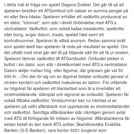
I detta mål är fråga om spelet Dagens Dubbel. Det går till så att
spelaren besöker ett ATGombud och satsar en summa pengar på
en eller flera hästar. Spelaren erhåller ett vadkvitto producerat av
en dator, "totomat", som står i direkt förbindelse med ATG:s
centraldator. Vadkvittot, som också kallas insatskvitto, spelkvitto
eller bong, anger datum, insats, spelad häst samt ett
kontrollnummer. Spelaren är alltså anonym. Redan samma kväll
som spelet skett kan spelaren få reda på resultatet av spelet. Om
det utfallit med vinst går det till på följande sätt för att få ut vinsten.
Spelaren lämnar vadkvittot till ATGombudet. Ombudet sticker in
kvittot i sin dator, som står i direktkontakt med ATG:s centraldator.
Datorn skiljer mellan hög- eller lågvinst, där gränsen går vid 50
000 kr. --Om det rör sig om en lågvinst betalar ombudet genast ut
vinsten kontant och vadkvittot makuleras av datorn. För utfående
av högvinst får spelaren ett blankettset som bl a innehåller ett
vinstmeddelande, stämplat och signerat av ombudet. Spelaren får
också tillbaka vadkvittot. Vinstsumman kan nu hämtas ut av
spelaren på valfri affärsbank mot uppvisande av vinstmeddelandet
och vadkvittot. Samtliga affärsbanker står nämligen genom avtal
med ATG till förfogande för inlösen av högvinst. Affärsbankerna får
sedan betalt av den bank ATG anlitar, Skandinaviska Enskilda
Banken (S-E-Banken), vars kontor 5201 fungerar som