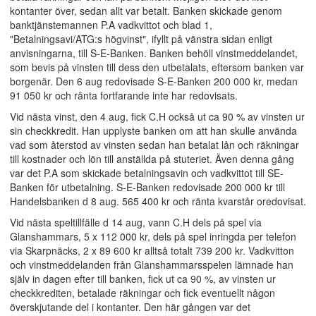
kontanter över, sedan allt var betalt. Banken skickade genom
banktjänstemannen P.A vadkvittot och blad 1,
"Betalningsavi/ATG:s högvinst", ifyllt på vänstra sidan enligt
anvisningarna, till S-E-Banken. Banken behöll vinstmeddelandet,
som bevis på vinsten till dess den utbetalats, eftersom banken var
borgenär. Den 6 aug redovisade S-E-Banken 200 000 kr, medan
91 050 kr och ränta fortfarande inte har redovisats.
Vid nästa vinst, den 4 aug, fick C.H också ut ca 90 % av vinsten ur
sin checkkredit. Han upplyste banken om att han skulle använda
vad som återstod av vinsten sedan han betalat lån och räkningar
till kostnader och lön till anställda på stuteriet. Även denna gång
var det P.A som skickade betalningsavin och vadkvittot till SE-
Banken för utbetalning. S-E-Banken redovisade 200 000 kr till
Handelsbanken d 8 aug. 565 400 kr och ränta kvarstår oredovisat.
Vid nästa speltillfälle d 14 aug, vann C.H dels på spel via
Glanshammars, 5 x 112 000 kr, dels på spel inringda per telefon
via Skarpnäcks, 2 x 89 600 kr alltså totalt 739 200 kr. Vadkvitton
och vinstmeddelanden från Glanshammarsspelen lämnade han
själv in dagen efter till banken, fick ut ca 90 %, av vinsten ur
checkkrediten, betalade räkningar och fick eventuellt någon
överskjutande del i kontanter. Den här gången var det