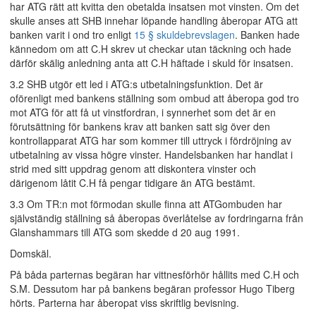
har ATG rätt att kvitta den obetalda insatsen mot vinsten. Om det
skulle anses att SHB innehar löpande handling åberopar ATG att
banken varit i ond tro enligt
15 § skuldebrevslagen
. Banken hade
kännedom om att C.H skrev ut checkar utan täckning och hade
därför skälig anledning anta att C.H häftade i skuld för insatsen.
3.2 SHB utgör ett led i ATG:s utbetalningsfunktion. Det är
oförenligt med bankens ställning som ombud att åberopa god tro
mot ATG för att få ut vinstfordran, i synnerhet som det är en
förutsättning för bankens krav att banken satt sig över den
kontrollapparat ATG har som kommer till uttryck i fördröjning av
utbetalning av vissa högre vinster. Handelsbanken har handlat i
strid med sitt uppdrag genom att diskontera vinster och
därigenom låtit C.H få pengar tidigare än ATG bestämt.
3.3 Om TR:n mot förmodan skulle finna att ATGombuden har
självständig ställning så åberopas överlåtelse av fordringarna från
Glanshammars till ATG som skedde d 20 aug 1991.
Domskäl.
På båda parternas begäran har vittnesförhör hållits med C.H och
S.M. Dessutom har på bankens begäran professor Hugo Tiberg
hörts. Parterna har åberopat viss skriftlig bevisning.