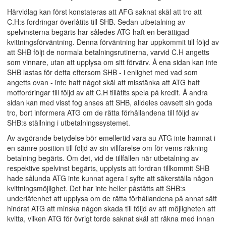
Härvidlag kan först konstateras att AFG saknat skäl att tro att
C.H:s fordringar överlåtits till SHB. Sedan utbetalning av
spelvinsterna begärts har således ATG haft en berättigad
kvittningsförväntning. Denna förväntning har uppkommit till följd av
att SHB följt de normala betalningsrutinerna, varvid C.H angetts
som vinnare, utan att upplysa om sitt förvärv. Å ena sidan kan inte
SHB lastas för detta eftersom SHB - i enlighet med vad som
angetts ovan - inte haft något skäl att misstänka att ATG haft
motfordringar till följd av att C.H tillåtits spela på kredit. Å andra
sidan kan med visst fog anses att SHB, alldeles oavsett sin goda
tro, bort informera ATG om de rätta förhållandena till följd av
SHB:s ställning i utbetalningssystemet.
Av avgörande betydelse bör emellertid vara au ATG inte hamnat i
en sämre position till följd av sin villfarelse om för vems räkning
betalning begärts. Om det, vid de tillfällen när utbetalning av
respektive spelvinst begärts, upplysts att fordran tillkommit SHB
hade sålunda ATG inte kunnat agera i syfte att säkerställa någon
kvittningsmöjlighet. Det har inte heller påståtts att SHB:s
underlåtenhet att upplysa om de rätta förhållandena på annat sätt
hindrat ATG att minska någon skada till följd av att möjligheten att
kvitta, vilken ATG för övrigt torde saknat skäl att räkna med innan