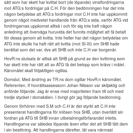
sätt som har skett har kvittat bort (de löpande) vinstfordringarna
mot ATG:s fordringar på C.H. För den bedömningen har det inte
någon betydelse att ATG:s fordringar mot C.H inte har uppkommit
genom något medvetet handlande från ATG:s sida, varför ATG vid
fordringarnas uppkomst alltså i och för sig inte haft någon
anledning att överväga huruvida det funnits möjlighet att få betalt
för dessa genom att kvitta. Inte heller har det någon betydelse om
ATG inte skulle ha haft rätt att kvitta (mot SI-III) om SHB hade
berättat som det var, dvs att SHB och inte C.H var borgenär.
HovR:ns slutsats är alltså att SHB på grund av den kvittning som
har skett inte har rätt att av ATG få det belopp som krävs i målet.
Käromålet skall följaktligen ogillas.
Domslut. Med ändring av TR:ns dom ogillar HovR:n käromålet.
Referenten, tf hovrättsassessorn Johan Nilsson var skiljaktig och
anförde följande: Jag är ense med majoriteten fram till och med
tredje stycket i domskälen. I övrigt gör jag följande bedömning.
Genom förhören med S.M och C.H är det styrkt att C.H inte
presenterat handlingarna för inlösen hos SHB, utan överlåtit sin
fordran på ATG till SHB innan utbetalningsförfarandet inletts.
Handlingarna var således löpande även efter det att SHB fått dem
i sin besittning. Att handlingarna därefter, låt vara närmast