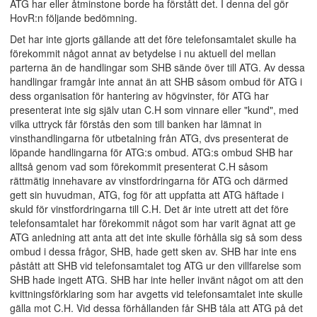
ATG har eller åtminstone borde ha förstått det. I denna del gör
HovR:n följande bedömning.
Det har inte gjorts gällande att det före telefonsamtalet skulle ha
förekommit något annat av betydelse i nu aktuell del mellan
parterna än de handlingar som SHB sände över till ATG. Av dessa
handlingar framgår inte annat än att SHB såsom ombud för ATG i
dess organisation för hantering av högvinster, för ATG har
presenterat inte sig själv utan C.H som vinnare eller "kund", med
vilka uttryck får förstås den som till banken har lämnat in
vinsthandlingarna för utbetalning från ATG, dvs presenterat de
löpande handlingarna för ATG:s ombud. ATG:s ombud SHB har
alltså genom vad som förekommit presenterat C.H såsom
rättmätig innehavare av vinstfordringarna för ATG och därmed
gett sin huvudman, ATG, fog för att uppfatta att ATG häftade i
skuld för vinstfordringarna till C.H. Det är inte utrett att det före
telefonsamtalet har förekommit något som har varit ägnat att ge
ATG anledning att anta att det inte skulle förhålla sig så som dess
ombud i dessa frågor, SHB, hade gett sken av. SHB har inte ens
påstått att SHB vid telefonsamtalet tog ATG ur den villfarelse som
SHB hade ingett ATG. SHB har inte heller invänt något om att den
kvittningsförklaring som har avgetts vid telefonsamtalet inte skulle
gälla mot C.H. Vid dessa förhållanden får SHB tåla att ATG på det