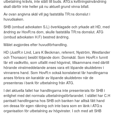
utbetalning krävts, inte stått till buds. ATG:s kvittningsinvändning
skall därför inte heller på nu aktuell grund vinna bifall.
Av ovan angivna skäl vill jag fastställa TR:ns domslut i
huvudsaken.
SHB (ombud advokaten S.L) överklagade och yrkade att HD, med
ändring av HovR:ns dom, skulle fastställa TR:ns domslut. ATG
(ombud advokaten H.F) bestred ändring.
Målet avgjordes efter huvudförhandling.
HD (JustR:n Lind, Lars K Beckman, referent, Nyström, Westlander
och Thorsson) beslöt följande dom: Domskäl. Som HovR:n funnit
får ett vadkvitto, som utfallit med högvinst, tillsammans med därtill
hörande vinstmeddelande anses vara ett löpande skuldebrev i
vinnarens hand. Som HovR:n också konstaterat får handlingarna
anses förlora sin karaktär av löpande skuldebrev när de
presenteras i bank för utbetalning från ATG.
I det aktuella fallet har handlingarna inte presenterats för SHB i
enlighet med det normala utbetalningsförfarandet. I stället har C.H
pantsatt handlingarna hos SHB och banken har alltså fått hand
om dessa för egen räkning och inte bara som en länk i ATG:s
organisation för utbetalning av högvinster. I och med att SHB