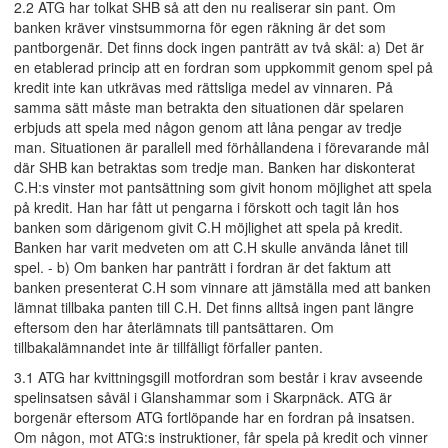
2.2 ATG har tolkat SHB så att den nu realiserar sin pant. Om
banken kräver vinstsummorna för egen räkning är det som
pantborgenär. Det finns dock ingen panträtt av två skäl: a) Det är
en etablerad princip att en fordran som uppkommit genom spel på
kredit inte kan utkrävas med rättsliga medel av vinnaren. På
samma sätt måste man betrakta den situationen där spelaren
erbjuds att spela med någon genom att låna pengar av tredje
man. Situationen är parallell med förhållandena i förevarande mål
där SHB kan betraktas som tredje man. Banken har diskonterat
C.H:s vinster mot pantsättning som givit honom möjlighet att spela
på kredit. Han har fått ut pengarna i förskott och tagit lån hos
banken som därigenom givit C.H möjlighet att spela på kredit.
Banken har varit medveten om att C.H skulle använda lånet till
spel. - b) Om banken har panträtt i fordran är det faktum att
banken presenterat C.H som vinnare att jämställa med att banken
lämnat tillbaka panten till C.H. Det finns alltså ingen pant längre
eftersom den har återlämnats till pantsättaren. Om
tillbakalämnandet inte är tillfälligt förfaller panten.
3.1 ATG har kvittningsgill motfordran som består i krav avseende
spelinsatsen såväl i Glanshammar som i Skarpnäck. ATG är
borgenär eftersom ATG fortlöpande har en fordran på insatsen.
Om någon, mot ATG:s instruktioner, får spela på kredit och vinner