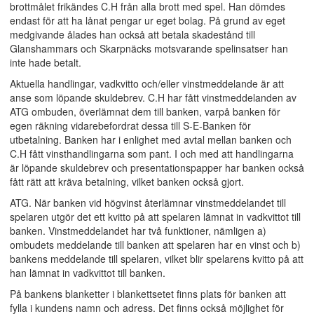
brottmålet frikändes C.H från alla brott med spel. Han dömdes
endast för att ha lånat pengar ur eget bolag. På grund av eget
medgivande ålades han också att betala skadestånd till
Glanshammars och Skarpnäcks motsvarande spelinsatser han
inte hade betalt.
Aktuella handlingar, vadkvitto och/eller vinstmeddelande är att
anse som löpande skuldebrev. C.H har fått vinstmeddelanden av
ATG ombuden, överlämnat dem till banken, varpå banken för
egen räkning vidarebefordrat dessa till S-E-Banken för
utbetalning. Banken har i enlighet med avtal mellan banken och
C.H fått vinsthandlingarna som pant. I och med att handlingarna
är löpande skuldebrev och presentationspapper har banken också
fått rätt att kräva betalning, vilket banken också gjort.
ATG. När banken vid högvinst återlämnar vinstmeddelandet till
spelaren utgör det ett kvitto på att spelaren lämnat in vadkvittot till
banken. Vinstmeddelandet har två funktioner, nämligen a)
ombudets meddelande till banken att spelaren har en vinst och b)
bankens meddelande till spelaren, vilket blir spelarens kvitto på att
han lämnat in vadkvittot till banken.
På bankens blanketter i blankettsetet finns plats för banken att
fylla i kundens namn och adress. Det finns också möjlighet för