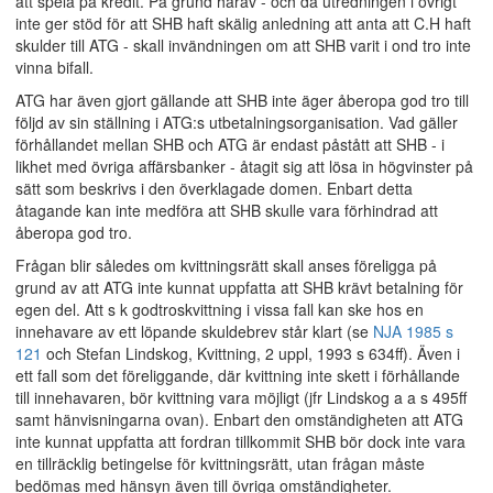
att spela på kredit. På grund härav - och då utredningen i övrigt
inte ger stöd för att SHB haft skälig anledning att anta att C.H haft
skulder till ATG - skall invändningen om att SHB varit i ond tro inte
vinna bifall.
ATG har även gjort gällande att SHB inte äger åberopa god tro till
följd av sin ställning i ATG:s utbetalningsorganisation. Vad gäller
förhållandet mellan SHB och ATG är endast påstått att SHB - i
likhet med övriga affärsbanker - åtagit sig att lösa in högvinster på
sätt som beskrivs i den överklagade domen. Enbart detta
åtagande kan inte medföra att SHB skulle vara förhindrad att
åberopa god tro.
Frågan blir således om kvittningsrätt skall anses föreligga på
grund av att ATG inte kunnat uppfatta att SHB krävt betalning för
egen del. Att s k godtroskvittning i vissa fall kan ske hos en
innehavare av ett löpande skuldebrev står klart (se
NJA 1985 s
121
och Stefan Lindskog, Kvittning, 2 uppl, 1993 s 634ff). Även i
ett fall som det föreliggande, där kvittning inte skett i förhållande
till innehavaren, bör kvittning vara möjligt (jfr Lindskog a a s 495ff
samt hänvisningarna ovan). Enbart den omständigheten att ATG
inte kunnat uppfatta att fordran tillkommit SHB bör dock inte vara
en tillräcklig betingelse för kvittningsrätt, utan frågan måste
bedömas med hänsyn även till övriga omständigheter.