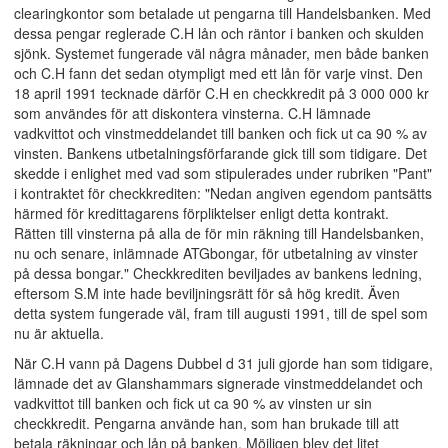
clearingkontor som betalade ut pengarna till Handelsbanken. Med
dessa pengar reglerade C.H lån och räntor i banken och skulden
sjönk. Systemet fungerade väl några månader, men både banken
och C.H fann det sedan otympligt med ett lån för varje vinst. Den
18 april 1991 tecknade därför C.H en checkkredit på 3 000 000 kr
som användes för att diskontera vinsterna. C.H lämnade
vadkvittot och vinstmeddelandet till banken och fick ut ca 90 % av
vinsten. Bankens utbetalningsförfarande gick till som tidigare. Det
skedde i enlighet med vad som stipulerades under rubriken "Pant"
i kontraktet för checkkrediten: "Nedan angiven egendom pantsätts
härmed för kredittagarens förpliktelser enligt detta kontrakt.
Rätten till vinsterna på alla de för min räkning till Handelsbanken,
nu och senare, inlämnade ATGbongar, för utbetalning av vinster
på dessa bongar." Checkkrediten beviljades av bankens ledning,
eftersom S.M inte hade beviljningsrätt för så hög kredit. Även
detta system fungerade väl, fram till augusti 1991, till de spel som
nu är aktuella.
När C.H vann på Dagens Dubbel d 31 juli gjorde han som tidigare,
lämnade det av Glanshammars signerade vinstmeddelandet och
vadkvittot till banken och fick ut ca 90 % av vinsten ur sin
checkkredit. Pengarna använde han, som han brukade till att
betala räkningar och lån på banken. Möjligen blev det litet