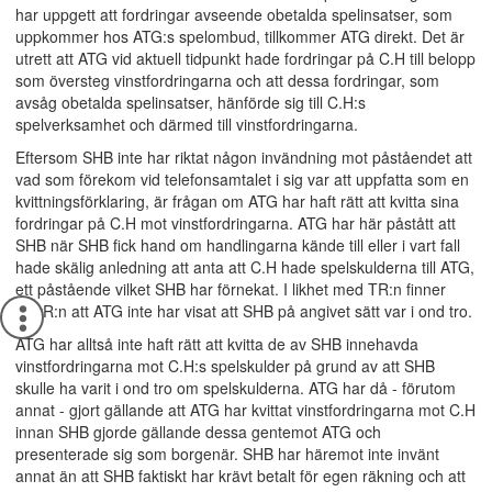
har uppgett att fordringar avseende obetalda spelinsatser, som
uppkommer hos ATG:s spelombud, tillkommer ATG direkt. Det är
utrett att ATG vid aktuell tidpunkt hade fordringar på C.H till belopp
som översteg vinstfordringarna och att dessa fordringar, som
avsåg obetalda spelinsatser, hänförde sig till C.H:s
spelverksamhet och därmed till vinstfordringarna.
Eftersom SHB inte har riktat någon invändning mot påståendet att
vad som förekom vid telefonsamtalet i sig var att uppfatta som en
kvittningsförklaring, är frågan om ATG har haft rätt att kvitta sina
fordringar på C.H mot vinstfordringarna. ATG har här påstått att
SHB när SHB fick hand om handlingarna kände till eller i vart fall
hade skälig anledning att anta att C.H hade spelskulderna till ATG,
ett påstående vilket SHB har förnekat. I likhet med TR:n finner
HovR:n att ATG inte har visat att SHB på angivet sätt var i ond tro.
ATG har alltså inte haft rätt att kvitta de av SHB innehavda
vinstfordringarna mot C.H:s spelskulder på grund av att SHB
skulle ha varit i ond tro om spelskulderna. ATG har då - förutom
annat - gjort gällande att ATG har kvittat vinstfordringarna mot C.H
innan SHB gjorde gällande dessa gentemot ATG och
presenterade sig som borgenär. SHB har häremot inte invänt
annat än att SHB faktiskt har krävt betalt för egen räkning och att