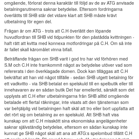
omgående, förlorat denna karaktär till följd av de av ATG anvisade
betalningsrutinerna saknar betydelse. Eftersom fordringarna
överlåtits till SHB står det vidare klart att SHB måste krävt
utbetalning för egen del.
Frågan är om ATG - trots att C.H överlåtit den löpande
huvudfordran till SHB vid tidpunkten för den påstådda kvittningen -
haft rätt att kvitta med konnexa motfordringar på C.H. Om så inte
är fallet skall käromålet vinna bifall.
Beträffande frågan om SHB varit i god tro har vid förhören med
S.M och C.H inte framkommit något av betydelse utöver vad som
refererats i den överklagade domen. Dock kan tilläggas att C.H
bekräftat att han vid något tillfälle - sedan SHB utgett betalning för
ett vadkvitto - via SHB betalat en spelskuld till en spelbutik eller till
innehavaren av en sådan butik Det har emellertid, särskilt som det
upplysts att C.H efter utbetalningarna från SHB alltid omgående
betalade ett flertal räkningar, inte visats att den tjänsteman som
var behjälplig vid betalningen haft skäl att tro eller bort uppfatta att
det rört sig om betalning av en spelskuld. Att SHB haft viss
kunskap om att C.H misskött sina ekonomiska angelägenheter
saknar självständig betydelse, eftersom en sådan kunskap inte
kunnat ge SHB något skäl att ana att ATG:s spelombud tillåtit C.H