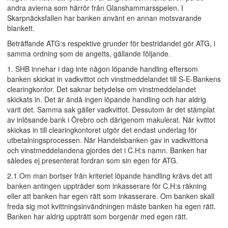
andra avierna som härrör från Glanshammarsspelen. I
Skarpnäcksfallen har banken använt en annan motsvarande
blankett.
Beträffande ATG:s respektive grunder för bestridandet gör ATG, i
samma ordning som de angetts, gällande följande.
1. SHB innehar i dag inte någon löpande handling eftersom
banken skickat in vadkvittot och vinstmeddelandet till S-E-Bankens
clearingkontor. Det saknar betydelse om vinstmeddelandet
skickats in. Det är ändå ingen löpande handling och har aldrig
varit det. Samma sak gäller vadkvittot. Dessutom är det stämplat
av inlösande bank i Örebro och därigenom makulerat. När kvittot
skickas in till clearingkontoret utgör det endast underlag för
utbetalningsprocessen. När Handelsbanken gav in vadkvittona
och vinstmeddelandena gjordes det i C.H:s namn. Banken har
således ej presenterat fordran som sin egen för ATG.
2.1 Om man bortser från kriteriet löpande handling krävs det att
banken antingen uppträder som inkasserare för C.H:s räkning
eller att banken har egen rätt som inkasserare. Om banken skall
freda sig mot kvittningsinvändningen måste banken ha egen rätt.
Banken har aldrig uppträtt som borgenär med egen rätt.