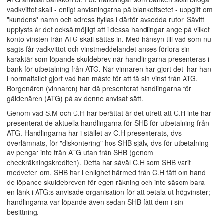
vadkvittot skall - enligt anvisningarna på blankettsetet - uppgift om
"kundens" namn och adress ifyllas i därför avsedda rutor. Såvitt
upplysts är det också möjligt att i dessa handlingar ange på vilket
konto vinsten från ATG skall sättas in. Med hänsyn till vad som nu
sagts får vadkvittot och vinstmeddelandet anses förlora sin
karaktär som löpande skuldebrev när handlingarna presenteras i
bank för utbetalning från ATG. När vinnaren har gjort det, har han
i normalfallet gjort vad han måste för att få sin vinst från ATG.
Borgenären (vinnaren) har då presenterat handlingarna för
gäldenären (ATG) på av denne anvisat sätt.
Genom vad S.M och C.H har berättat är det utrett att C.H inte har
presenterat de aktuella handlingarna för SHB för utbetalning från
ATG. Handlingarna har i stället av C.H presenterats, dvs
överlämnats, för "diskontering" hos SHB själv, dvs för utbetalning
av pengar inte från ATG utan från SHB (genom
checkräkningskrediten). Detta har såväl C.H som SHB varit
medveten om. SHB har i enlighet härmed från C.H fått om hand
de löpande skuldebreven för egen räkning och inte såsom bara
en länk i ATG:s anvisade organisation för att betala ut högvinster;
handlingarna var löpande även sedan SHB fått dem i sin
besittning.