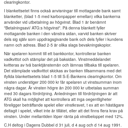
clearingkontor.
I blankettsetet finns också anvisningar till mottagande bank samt
blanketter, (blad 1-5 med karbonpapper emellan) vilka bankerna
använder vid utbetalning av högvinst. Blad 1 är benämnt
"Betalningsavi/ ATG:s högvinst". På denna blankett fyller
mottagande banken i den vänstra sidan, varvid banken skriver
dels sig själv som uppdragsgivande bank och dels fyller i kundens
namn och adress. Blad 2-5 är olika slags bevakningskopior.
När spelaren kommit till ett bankkontor, kontrollerar banken
vadkvittot och stämplar det på baksidan. Vinstmeddelandet
kvitteras av två banktjänstemän och lämnas tillbaka till spelaren.
Det stämplade vadkvittot skickas av banken tillsammans med det
ifyllda blankettsetets blad 1-5 till S-E-Bankens clearingkontor. Om
vinsten understiger 200 000 kr får spelaren ut vinstsumman inom
några dagar. Är vinsten högre än 200 000 kr utbetalas summan
med 30 dagars fördröjning. Anledningen till fördröjningen är att
ATG skall ha möjlighet att kontrollera att inga oegentligheter
föreligger beträffande spelet eller vinstkravet, t ex att en hästägare
deltagit i spelet, vilket inte är tillåtet, eller att det finns flera krav på
vinsten. Under mellantiden löper ränta på vinstbeloppet med 12%.
C.H deltog i Dagens Dubbel d 31 juli, d 4 aug och d 14 aug 1991.