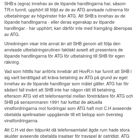
SHB:s (egna) innehav av de löpande handlingarna har, såsom
TR:n funnit, upphört till följd av de av ATG anvisade rutinerna för
utbetalningar av högvinster från ATG. Att SHB:s innehav av de
löpande handlingarna - eller deras egenskap av löpande
handlingar - har upphört, kan därför inte med framgång åberopas
av ATG.
Utredningen visar inte annat än att SHB genom att följa den
anvisade utbetalningsrutinen faktiskt avsett att presentera de
löpande handlingarna för ATG för utbetalning till SHB för egen
räkning.
Vad som hittills har anförts innebär att HovR:n har funnit att SHB i
sig varit berättigad att kräva betalning av ATG på grund av eget
innehav av de löpande handlingar som målet gäller. ATG har för
sådant fall invänt att SHB inte har någon rätt till betalning,
eftersom ATG vid ett telefonsamtal mellan företrädare för ATG och
SHB på sensommaren 1991 har kvittat de aktuella
vinstfordringarna mot fordringar som ATG haft mot C.H avseende
obetalda spelinsatser uppgående till ett belopp som översteg
vinstfordringarna.
Att C.H vid den tidpunkt då telefonsamtalet ägde rum hade stora
skulder avseende obetalda insatser för travspel är ostridigt. ATG