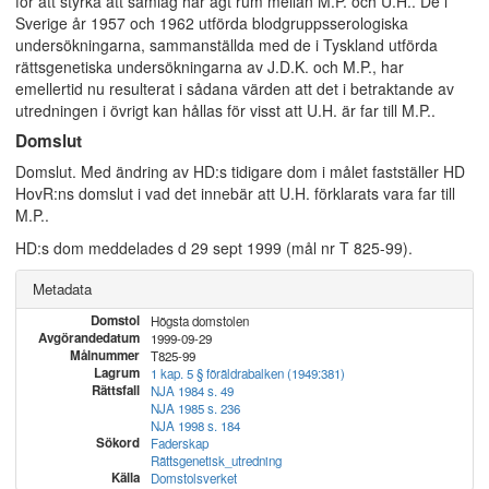
för att styrka att samlag har ägt rum mellan M.P. och U.H.. De i
Sverige år 1957 och 1962 utförda blodgruppsserologiska
undersökningarna, sammanställda med de i Tyskland utförda
rättsgenetiska undersökningarna av J.D.K. och M.P., har
emellertid nu resulterat i sådana värden att det i betraktande av
utredningen i övrigt kan hållas för visst att U.H. är far till M.P..
Domslut
Domslut. Med ändring av HD:s tidigare dom i målet fastställer HD
HovR:ns domslut i vad det innebär att U.H. förklarats vara far till
M.P..
HD:s dom meddelades d 29 sept 1999 (mål nr T 825-99).
Metadata
Domstol
Högsta domstolen
Avgörandedatum
1999-09-29
Målnummer
T825-99
Lagrum
1 kap. 5 § föräldrabalken (1949:381)
Rättsfall
NJA 1984 s. 49
NJA 1985 s. 236
NJA 1998 s. 184
Sökord
Faderskap
Rättsgenetisk_utredning
Källa
Domstolsverket