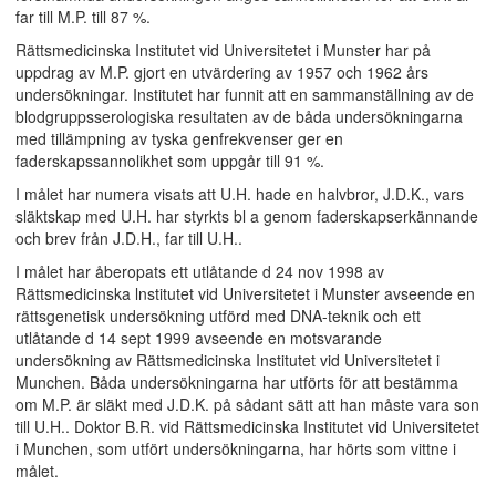
far till M.P. till 87 %.
Rättsmedicinska Institutet vid Universitetet i Munster har på
uppdrag av M.P. gjort en utvärdering av 1957 och 1962 års
undersökningar. Institutet har funnit att en sammanställning av de
blodgruppsserologiska resultaten av de båda undersökningarna
med tillämpning av tyska genfrekvenser ger en
faderskapssannolikhet som uppgår till 91 %.
I målet har numera visats att U.H. hade en halvbror, J.D.K., vars
släktskap med U.H. har styrkts bl a genom faderskapserkännande
och brev från J.D.H., far till U.H..
I målet har åberopats ett utlåtande d 24 nov 1998 av
Rättsmedicinska lnstitutet vid Universitetet i Munster avseende en
rättsgenetisk undersökning utförd med DNA-teknik och ett
utlåtande d 14 sept 1999 avseende en motsvarande
undersökning av Rättsmedicinska Institutet vid Universitetet i
Munchen. Båda undersökningarna har utförts för att bestämma
om M.P. är släkt med J.D.K. på sådant sätt att han måste vara son
till U.H.. Doktor B.R. vid Rättsmedicinska Institutet vid Universitetet
i Munchen, som utfört undersökningarna, har hörts som vittne i
målet.