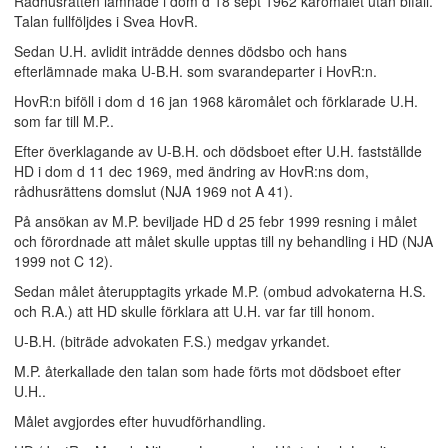
Rådhusrätten lämnade i dom d 18 sept 1962 käromålet utan bifall.
Talan fullföljdes i Svea HovR.
Sedan U.H. avlidit inträdde dennes dödsbo och hans
efterlämnade maka U-B.H. som svarandeparter i HovR:n.
HovR:n biföll i dom d 16 jan 1968 käromålet och förklarade U.H.
som far till M.P..
Efter överklagande av U-B.H. och dödsboet efter U.H. fastställde
HD i dom d 11 dec 1969, med ändring av HovR:ns dom,
rådhusrättens domslut (NJA 1969 not A 41).
På ansökan av M.P. beviljade HD d 25 febr 1999 resning i målet
och förordnade att målet skulle upptas till ny behandling i HD (NJA
1999 not C 12).
Sedan målet återupptagits yrkade M.P. (ombud advokaterna H.S.
och R.A.) att HD skulle förklara att U.H. var far till honom.
U-B.H. (biträde advokaten F.S.) medgav yrkandet.
M.P. återkallade den talan som hade förts mot dödsboet efter
U.H..
Målet avgjordes efter huvudförhandling.