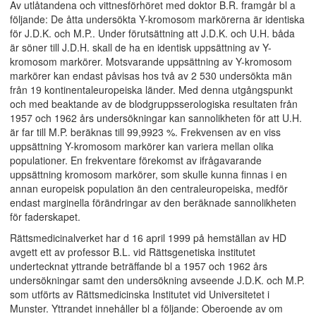
Av utlåtandena och vittnesförhöret med doktor B.R. framgår bl a
följande: De åtta undersökta Y-kromosom markörerna är identiska
för J.D.K. och M.P.. Under förutsättning att J.D.K. och U.H. båda
är söner till J.D.H. skall de ha en identisk uppsättning av Y-
kromosom markörer. Motsvarande uppsättning av Y-kromosom
markörer kan endast påvisas hos två av 2 530 undersökta män
från 19 kontinentaleuropeiska länder. Med denna utgångspunkt
och med beaktande av de blodgruppsserologiska resultaten från
1957 och 1962 års undersökningar kan sannolikheten för att U.H.
är far till M.P. beräknas till 99,9923 %. Frekvensen av en viss
uppsättning Y-kromosom markörer kan variera mellan olika
populationer. En frekventare förekomst av ifrågavarande
uppsättning kromosom markörer, som skulle kunna finnas i en
annan europeisk population än den centraleuropeiska, medför
endast marginella förändringar av den beräknade sannolikheten
för faderskapet.
Rättsmedicinalverket har d 16 april 1999 på hemställan av HD
avgett ett av professor B.L. vid Rättsgenetiska institutet
undertecknat yttrande beträffande bl a 1957 och 1962 års
undersökningar samt den undersökning avseende J.D.K. och M.P.
som utförts av Rättsmedicinska Institutet vid Universitetet i
Munster. Yttrandet innehåller bl a följande: Oberoende av om