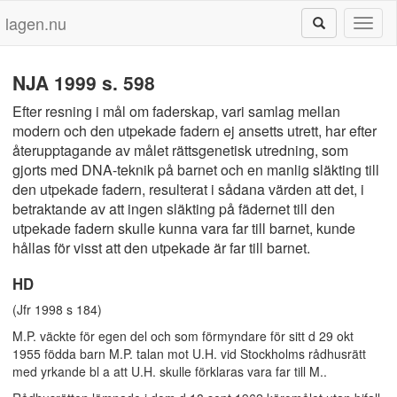
lagen.nu
Toggl
naviga
NJA 1999 s. 598
Efter resning i mål om faderskap, vari samlag mellan
modern och den utpekade fadern ej ansetts utrett, har efter
återupptagande av målet rättsgenetisk utredning, som
gjorts med DNA-teknik på barnet och en manlig släkting till
den utpekade fadern, resulterat i sådana värden att det, i
betraktande av att ingen släkting på fädernet till den
utpekade fadern skulle kunna vara far till barnet, kunde
hållas för visst att den utpekade är far till barnet.
HD
(Jfr 1998 s 184)
M.P. väckte för egen del och som förmyndare för sitt d 29 okt
1955 födda barn M.P. talan mot U.H. vid Stockholms rådhusrätt
med yrkande bl a att U.H. skulle förklaras vara far till M..