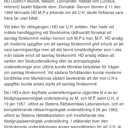
HD (JustR:n Munck, Nilsson, Lennander, Håstad och Lundius,
referent) beslöt följande dom: Domskäl. Genom domen d 11 dec
1969 lämnade HD M.P:s yrkande om att U.H. skulle förklaras vara
hans far utan bifall.
Vid tiden för rättegången i HD var U.H. avliden. Han hade vid
målets handläggning vid Stockholms rådhusrätt förnekat att
samlag förekommit mellan honom och M.P:s mor, M.P.. HD ansåg
att moderns uppgifter om att samlag förekommit givit intryck av att
vara sanningsenliga men att det fanns omständigheter som i viss
mån talade emot att samlag förekommit. HD ansåg vidare att
varken den blodundersökning eller de antropologiska
undersökningar som utförts kunde tillmätas betydelse för frågan
om samlag förekommit. Vid sådana förhållanden kunde moderns
berättelse inte tillerkännas sådant bevisvärde att det mot U.H:s
uppgifter kunde anses styrkt att samlag förekommit.
De i HD:s dom åsyftade undersökningarna utgjordes bl a av en
blodgruppsserologisk undersökning av M. och M.P. samt U.H. d
19 jan 1957, utförd av Statens Rättskemiska Laboratorium, och en
kompletterande rättsantropologisk undersökning d 26 jan 1962,
utförd av Statens rättsläkarstation och innefattande viss
blodgruppsserologisk undersökning. I utlåtandet över den
förstnämnda undersökningen anges sannolikheten för att U.H. är