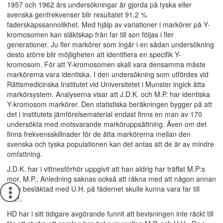
1957 och 1962 års undersökningar är gjorda på tyska eller
svenska genfrekvenser blir resultatet 91,2 %
faderskapssannolikhet. Med hjälp av variationer i markörer på Y-
kromosomen kan släktskap från far till son följas i fler
generationer. Ju fler markörer som ingår i en sådan undersökning
desto större blir möjligheten att identifiera en specifik Y-
kromosom. För att Y-kromosomen skall vara densamma måste
markörerna vara identiska. I den undersökning som utfördes vid
Rättsmedicinska Institutet vid Universitetet i Munster ingick åtta
markörsystem. Analyserna visar att J.D.K. och M.P. har identiska
Y-kromosom markörer. Den statistiska beräkningen bygger på att
det i institutets jämförelsematerial endast finns en man av 170
undersökta med motsvarande marköruppsättning. Även om det
finns frekvensskillnader för de åtta markörerna mellan den
svenska och tyska populationen kan det antas att de är av mindre
omfattning.
J.D.K. har i vittnesförhör uppgivit att han aldrig har träffat M.P:s
mor, M.P.. Anledning saknas också att räkna med att någon annan
man besläktad med U.H. på fädernet skulle kunna vara far till
M.P..
HD har i sitt tidigare avgörande funnit att bevisningen inte räckt till