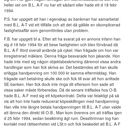
heller vet om B.L. A-F nu har ett sådant eller hade ett d 18 febr
1994.
P.S. har uppgett att han i egenskap av bankman har samarbetat
med B.L. A-T vid ett tillfälle och att det då gällde en okomplicerad
fastighetsaffär som genomfördes utan problem.
F.B. har uppgett bl a. Efter att ha svarat på en annons infann han
sig d 18 febr 1994 för att bese fastigheten och blev förvånad då
B.L. A-F iförd overall anlände på cykel. Han frågade om hon var
inregistrerad mäklare. Denna fråga besvarade hon jakande. Hon
hade inte med sig någon objektsbeskrivning däremot vissa andra
handlingar som han fick skriva av. Det bestämdes att han skulle
erlägga handpenning om 100 000 kr samma eftermiddag. Han
frågade vart betalning skulle ske och fick till svar att hon anlitade
SE-banken. Han fick dock inte ringa dit eftersom hon sade att
vissa saker måste förberedas. Då de senare träffades hos O-B.
hade B.L. A-F med sig ett köpekontrakt. Detta var felaktigt på så
vis att hon inte hade reducerat köpeskillingen med handpenning.
Han ville inte längre betala handpenningen till B.L. A-T utan valde
att lämna den direkt till O-B.. Man kom överens om att träffas igen
d 25 febr 1994, sedan besiktning ägt rum. Dessförinnan tog han
kontakt med rättsenheten vid LSt:n och fick beskedet att B.L. A-F