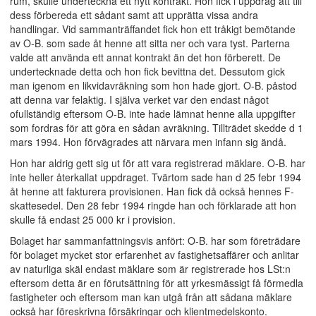
rum, skulle underteckna ett nytt kontrakt. Hon fick i uppdrag att till
dess förbereda ett sådant samt att upprätta vissa andra
handlingar. Vid sammanträffandet fick hon ett tråkigt bemötande
av O-B. som sade åt henne att sitta ner och vara tyst. Parterna
valde att använda ett annat kontrakt än det hon förberett. De
undertecknade detta och hon fick bevittna det. Dessutom gick
man igenom en likvidavräkning som hon hade gjort. O-B. påstod
att denna var felaktig. I själva verket var den endast något
ofullständig eftersom O-B. inte hade lämnat henne alla uppgifter
som fordras för att göra en sådan avräkning. Tillträdet skedde d 1
mars 1994. Hon förvägrades att närvara men infann sig ändå.
Hon har aldrig gett sig ut för att vara registrerad mäklare. O-B. har
inte heller återkallat uppdraget. Tvärtom sade han d 25 febr 1994
åt henne att fakturera provisionen. Han fick då också hennes F-
skattesedel. Den 28 febr 1994 ringde han och förklarade att hon
skulle få endast 25 000 kr i provision.
Bolaget har sammanfattningsvis anfört: O-B. har som företrädare
för bolaget mycket stor erfarenhet av fastighetsaffärer och anlitar
av naturliga skäl endast mäklare som är registrerade hos LSt:n
eftersom detta är en förutsättning för att yrkesmässigt få förmedla
fastigheter och eftersom man kan utgå från att sådana mäklare
också har föreskrivna försäkringar och klientmedelskonto.