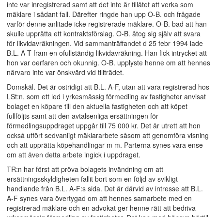
inte var inregistrerad samt att det inte är tillåtet att verka som
mäklare i sådant fall. Därefter ringde han upp O-B. och frågade
varför denne anlitade icke registrerade mäklare. O-B. bad att han
skulle upprätta ett kontraktsförslag. O-B. åtog sig själv att svara
för likvidavräkningen. Vid sammanträffandet d 25 febr 1994 lade
B.L. A-T fram en ofullständig likvidavräkning. Han fick intrycket att
hon var oerfaren och okunnig. O-B. upplyste henne om att hennes
närvaro inte var önskvärd vid tillträdet.
Domskäl. Det är ostridigt att B.L. A-F, utan att vara registrerad hos
LSt:n, som ett led i yrkesmässig förmedling av fastigheter anvisat
bolaget en köpare till den aktuella fastigheten och att köpet
fullföljts samt att den avtalsenliga ersättningen för
förmedlingsuppdraget uppgår till 75 000 kr. Det är utrett att hon
också utfört sedvanligt mäklararbete såsom att genomföra visning
och att upprätta köpehandlingar m m. Parterna synes vara ense
om att även detta arbete ingick i uppdraget.
TR:n har först att pröva bolagets invändning om att
ersättningsskyldigheten fallit bort som en följd av svikligt
handlande från B.L. A-F:s sida. Det är därvid av intresse att B.L.
A-F synes vara övertygad om att hennes samarbete med en
registrerad mäklare och en advokat ger henne rätt att bedriva