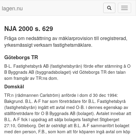
lagen.nu
Toggl
naviga
NJA 2000 s. 629
Fråga om nedsättning av mäklarprovision till oregistrerad,
yrkesmässigt verksam fastighetsmäklare.
Göteborgs TR
B-L. Fastighetsbyrå AB (fastighetsbyrån) förde efter stämning å O
B Byggnads AB (byggnadsbolaget) vid Göteborgs TR den talan
som framgår av TR:ns dom.
Domskäl
TR:n (rådmannen Carlström) anförde i dom d 30 dec 1994:
Bakgrund. B.L. A-F har som företrädare för B.L. Fastighetsbyrå
(fastighetsbyrån) ingått ett avtal med O-B. i dennes egenskap av
ställföreträdare för O B Byggnads AB (bolaget). Avtalet innebar att
B.L. A-F fick i uppdrag att sälja bolagets fastighet Stigberget
27:10, Göteborg. Det är ostridigt att B.L. A-F sammanfört bolaget
med den person, F.B., som kom att för köparen ingå avtal om köp