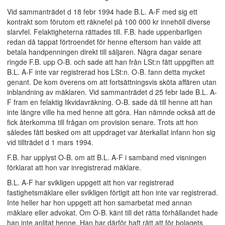
Vid sammanträdet d 18 febr 1994 hade B.L. A-F med sig ett
kontrakt som förutom ett räknefel på 100 000 kr innehöll diverse
slarvfel. Felaktigheterna rättades till. F.B. hade uppenbarligen
redan då tappat förtroendet för henne eftersom han valde att
betala handpenningen direkt till säljaren. Några dagar senare
ringde F.B. upp O-B. och sade att han från LSt:n fått uppgiften att
B.L. A-F inte var registrerad hos LSt:n. O-B. fann detta mycket
genant. De kom överens om att fortsättningsvis sköta affären utan
inblandning av mäklaren. Vid sammanträdet d 25 febr lade B.L. A-
F fram en felaktig likvidavräkning. O-B. sade då till henne att han
inte längre ville ha med henne att göra. Han nämnde också att de
fick återkomma till frågan om provision senare. Trots att hon
således fått besked om att uppdraget var återkallat infann hon sig
vid tillträdet d 1 mars 1994.
F.B. har upplyst O-B. om att B.L. A-F i samband med visningen
förklarat att hon var inregistrerad mäklare.
B.L. A-F har svikligen uppgett att hon var registrerad
fastighetsmäklare eller svikligen förtigit att hon inte var registrerad.
Inte heller har hon uppgett att hon samarbetat med annan
mäklare eller advokat. Om O-B. känt till det rätta förhållandet hade
han inte anlitat henne. Han har därför haft rätt att för bolagets