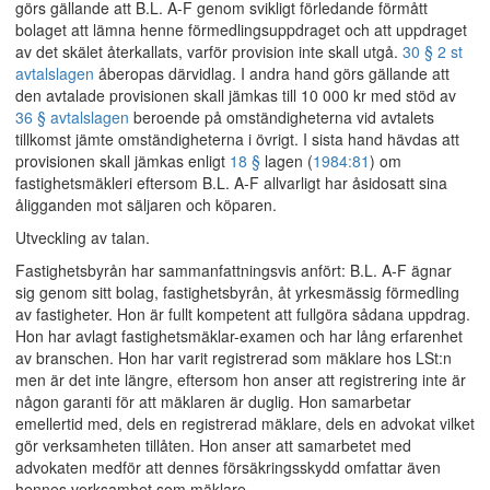
görs gällande att B.L. A-F genom svikligt förledande förmått
bolaget att lämna henne förmedlingsuppdraget och att uppdraget
av det skälet återkallats, varför provision inte skall utgå.
30 § 2 st
avtalslagen
åberopas därvidlag. I andra hand görs gällande att
den avtalade provisionen skall jämkas till 10 000 kr med stöd av
36 § avtalslagen
beroende på omständigheterna vid avtalets
tillkomst jämte omständigheterna i övrigt. I sista hand hävdas att
provisionen skall jämkas enligt
18 §
lagen (
1984:81
) om
fastighetsmäkleri eftersom B.L. A-F allvarligt har åsidosatt sina
åligganden mot säljaren och köparen.
Utveckling av talan.
Fastighetsbyrån har sammanfattningsvis anfört: B.L. A-F ägnar
sig genom sitt bolag, fastighetsbyrån, åt yrkesmässig förmedling
av fastigheter. Hon är fullt kompetent att fullgöra sådana uppdrag.
Hon har avlagt fastighetsmäklar-examen och har lång erfarenhet
av branschen. Hon har varit registrerad som mäklare hos LSt:n
men är det inte längre, eftersom hon anser att registrering inte är
någon garanti för att mäklaren är duglig. Hon samarbetar
emellertid med, dels en registrerad mäklare, dels en advokat vilket
gör verksamheten tillåten. Hon anser att samarbetet med
advokaten medför att dennes försäkringsskydd omfattar även
hennes verksamhet som mäklare.