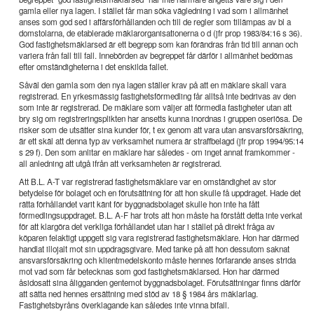
gamla eller nya lagen. I stället får man söka vägledning i vad som i allmänhet
anses som god sed i affärsförhållanden och till de regler som tillämpas av bl a
domstolarna, de etablerade mäklarorganisationerna o d (jfr prop 1983/84:16 s 36).
God fastighetsmäklarsed är ett begrepp som kan förändras från tid till annan och
variera från fall till fall. Innebörden av begreppet får därför i allmänhet bedömas
efter omständigheterna i det enskilda fallet.
Såväl den gamla som den nya lagen ställer krav på att en mäklare skall vara
registrerad. En yrkesmässig fastighetsförmedling får alltså inte bedrivas av den
som inte är registrerad. De mäklare som väljer att förmedla fastigheter utan att
bry sig om registreringsplikten har ansetts kunna inordnas i gruppen oseriösa. De
risker som de utsätter sina kunder för, t ex genom att vara utan ansvarsförsäkring,
är ett skäl att denna typ av verksamhet numera är straffbelagd (jfr prop 1994/95:14
s 29 f). Den som anlitar en mäklare har således - om inget annat framkommer -
all anledning att utgå ifrån att verksamheten är registrerad.
Att B.L. A-T var registrerad fastighetsmäklare var en omständighet av stor
betydelse för bolaget och en förutsättning för att hon skulle få uppdraget. Hade det
rätta förhållandet varit känt för byggnadsbolaget skulle hon inte ha fått
förmedlingsuppdraget. B.L. A-F har trots att hon måste ha förstått detta inte verkat
för att klargöra det verkliga förhållandet utan har i stället på direkt fråga av
köparen felaktigt uppgett sig vara registrerad fastighetsmäklare. Hon har därmed
handlat illojalt mot sin uppdragsgivare. Med tanke på att hon dessutom saknat
ansvarsförsäkring och klientmedelskonto måste hennes förfarande anses strida
mot vad som får betecknas som god fastighetsmäklarsed. Hon har därmed
åsidosatt sina åligganden gentemot byggnadsbolaget. Förutsättningar finns därför
att sätta ned hennes ersättning med stöd av 18 § 1984 års mäklarlag.
Fastighetsbyråns överklagande kan således inte vinna bifall.