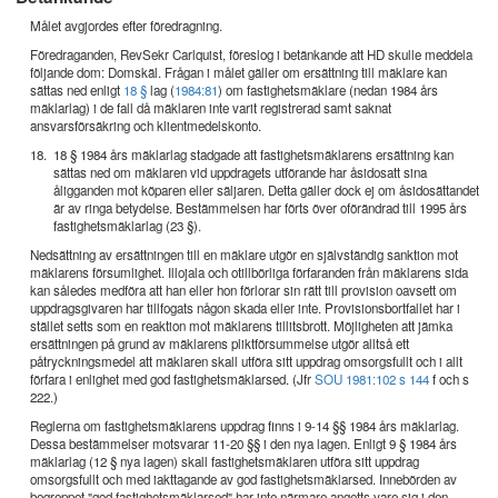
Målet avgjordes efter föredragning.
Föredraganden, RevSekr Carlquist, föreslog i betänkande att HD skulle meddela
följande dom: Domskäl. Frågan i målet gäller om ersättning till mäklare kan
sättas ned enligt
18 §
lag (
1984:81
) om fastighetsmäklare (nedan 1984 års
mäklarlag) i de fall då mäklaren inte varit registrerad samt saknat
ansvarsförsäkring och klientmedelskonto.
18.
18 § 1984 års mäklarlag stadgade att fastighetsmäklarens ersättning kan
sättas ned om mäklaren vid uppdragets utförande har åsidosatt sina
åligganden mot köparen eller säljaren. Detta gäller dock ej om åsidosättandet
är av ringa betydelse. Bestämmelsen har förts över oförändrad till 1995 års
fastighetsmäklarlag (23 §).
Nedsättning av ersättningen till en mäklare utgör en självständig sanktion mot
mäklarens försumlighet. Illojala och otillbörliga förfaranden från mäklarens sida
kan således medföra att han eller hon förlorar sin rätt till provision oavsett om
uppdragsgivaren har tillfogats någon skada eller inte. Provisionsbortfallet har i
stället setts som en reaktion mot mäklarens tillitsbrott. Möjligheten att jämka
ersättningen på grund av mäklarens pliktförsummelse utgör alltså ett
påtryckningsmedel att mäklaren skall utföra sitt uppdrag omsorgsfullt och i allt
förfara i enlighet med god fastighetsmäklarsed. (Jfr
SOU 1981:102 s 144
f och s
222.)
Reglerna om fastighetsmäklarens uppdrag finns i 9-14 §§ 1984 års mäklarlag.
Dessa bestämmelser motsvarar 11-20 §§ i den nya lagen. Enligt 9 § 1984 års
mäklarlag (12 § nya lagen) skall fastighetsmäklaren utföra sitt uppdrag
omsorgsfullt och med iakttagande av god fastighetsmäklarsed. Innebörden av
begreppet "god fastighetsmäklarsed" har inte närmare angetts vare sig i den