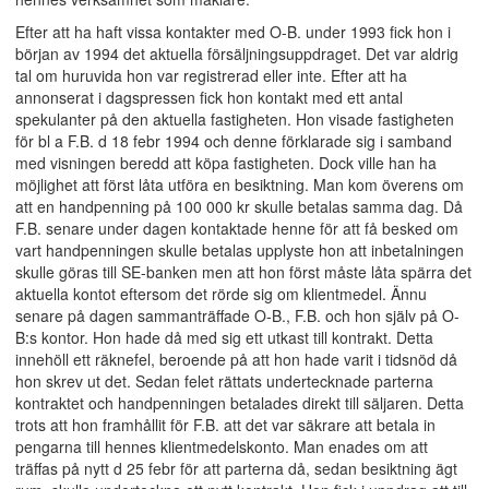
Efter att ha haft vissa kontakter med O-B. under 1993 fick hon i
början av 1994 det aktuella försäljningsuppdraget. Det var aldrig
tal om huruvida hon var registrerad eller inte. Efter att ha
annonserat i dagspressen fick hon kontakt med ett antal
spekulanter på den aktuella fastigheten. Hon visade fastigheten
för bl a F.B. d 18 febr 1994 och denne förklarade sig i samband
med visningen beredd att köpa fastigheten. Dock ville han ha
möjlighet att först låta utföra en besiktning. Man kom överens om
att en handpenning på 100 000 kr skulle betalas samma dag. Då
F.B. senare under dagen kontaktade henne för att få besked om
vart handpenningen skulle betalas upplyste hon att inbetalningen
skulle göras till SE-banken men att hon först måste låta spärra det
aktuella kontot eftersom det rörde sig om klientmedel. Ännu
senare på dagen sammanträffade O-B., F.B. och hon själv på O-
B:s kontor. Hon hade då med sig ett utkast till kontrakt. Detta
innehöll ett räknefel, beroende på att hon hade varit i tidsnöd då
hon skrev ut det. Sedan felet rättats undertecknade parterna
kontraktet och handpenningen betalades direkt till säljaren. Detta
trots att hon framhållit för F.B. att det var säkrare att betala in
pengarna till hennes klientmedelskonto. Man enades om att
träffas på nytt d 25 febr för att parterna då, sedan besiktning ägt