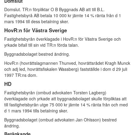
Domslut
Domslut. TR:n förpliktar O B Byggnads AB att till B.L.
Fastighetsbyrå AB betala 10 000 kr jämte 14 % ränta från d 1
mars 1994 till dess betalning sker.
HovR:n för Västra Sverige
Fastighetsbyrån överklagade i HovR:n för Västra Sverige och
yrkade bifall till sin vid TR:n förda talan.
Byggnadsbolaget bestred ändring.
HovR:n (hovrättslagmannen Thunved, hovrättsrådet Kragh Munck
och adj led, hovrättsfiskalen Wassberg) fastställde i dom d 29 juli
1997 TR:ns dom.
HD
Fastighetsbyrån (ombud advokaten Torsten Lagberg)
överklagade och yrkade att byggnadsbolaget skulle förpliktas att
till fastighetsbyrån utge 75 000 kr jämte 14 % ränta från och med
d 1 mars 1994 tills betalning sker.
Byggnadsbolaget (ombud advokaten Jan Ohlsson) bestred
ändring.
Betänkande