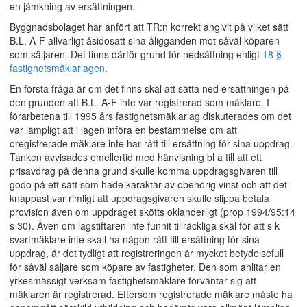
en jämkning av ersättningen.
Byggnadsbolaget har anfört att TR:n korrekt angivit på vilket sätt
B.L. A-F allvarligt åsidosatt sina åligganden mot såväl köparen
som säljaren. Det finns därför grund för nedsättning enligt
18 §
fastighetsmäklarlagen
.
En första fråga är om det finns skäl att sätta ned ersättningen på
den grunden att B.L. A-F inte var registrerad som mäklare. I
förarbetena till 1995 års fastighetsmäklarlag diskuterades om det
var lämpligt att i lagen införa en bestämmelse om att
oregistrerade mäklare inte har rätt till ersättning för sina uppdrag.
Tanken avvisades emellertid med hänvisning bl a till att ett
prisavdrag på denna grund skulle komma uppdragsgivaren till
godo på ett sätt som hade karaktär av obehörig vinst och att det
knappast var rimligt att uppdragsgivaren skulle slippa betala
provision även om uppdraget skötts oklanderligt (prop 1994/95:14
s 30). Även om lagstiftaren inte funnit tillräckliga skäl för att s k
svartmäklare inte skall ha någon rätt till ersättning för sina
uppdrag, är det tydligt att registreringen är mycket betydelsefull
för såväl säljare som köpare av fastigheter. Den som anlitar en
yrkesmässigt verksam fastighetsmäklare förväntar sig att
mäklaren är registrerad. Eftersom registrerade mäklare måste ha