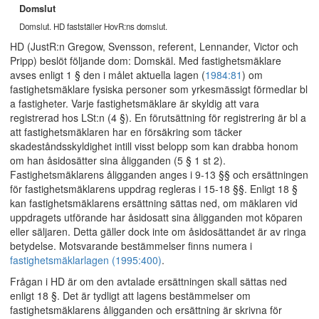
Domslut
Domslut. HD fastställer HovR:ns domslut.
HD (JustR:n Gregow, Svensson, referent, Lennander, Victor och
Pripp) beslöt följande dom: Domskäl. Med fastighetsmäklare
avses enligt 1 § den i målet aktuella lagen (
1984:81
) om
fastighetsmäklare fysiska personer som yrkesmässigt förmedlar bl
a fastigheter. Varje fastighetsmäklare är skyldig att vara
registrerad hos LSt:n (4 §). En förutsättning för registrering är bl a
att fastighetsmäklaren har en försäkring som täcker
skadeståndsskyldighet intill visst belopp som kan drabba honom
om han åsidosätter sina åligganden (5 § 1 st 2).
Fastighetsmäklarens åligganden anges i 9-13 §§ och ersättningen
för fastighetsmäklarens uppdrag regleras i 15-18 §§. Enligt 18 §
kan fastighetsmäklarens ersättning sättas ned, om mäklaren vid
uppdragets utförande har åsidosatt sina åligganden mot köparen
eller säljaren. Detta gäller dock inte om åsidosättandet är av ringa
betydelse. Motsvarande bestämmelser finns numera i
fastighetsmäklarlagen (1995:400)
.
Frågan i HD är om den avtalade ersättningen skall sättas ned
enligt 18 §. Det är tydligt att lagens bestämmelser om
fastighetsmäklarens åligganden och ersättning är skrivna för