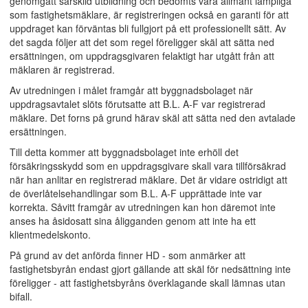
genomgått särskild utbildning och bedömts vara allmänt lämpliga
som fastighetsmäklare, är registreringen också en garanti för att
uppdraget kan förväntas bli fullgjort på ett professionellt sätt. Av
det sagda följer att det som regel föreligger skäl att sätta ned
ersättningen, om uppdragsgivaren felaktigt har utgått från att
mäklaren är registrerad.
Av utredningen i målet framgår att byggnadsbolaget när
uppdragsavtalet slöts förutsatte att B.L. A-F var registrerad
mäklare. Det forns på grund härav skäl att sätta ned den avtalade
ersättningen.
Till detta kommer att byggnadsbolaget inte erhöll det
försäkringsskydd som en uppdragsgivare skall vara tillförsäkrad
när han anlitar en registrerad mäklare. Det är vidare ostridigt att
de överlåtelsehandlingar som B.L. A-F upprättade inte var
korrekta. Såvitt framgår av utredningen kan hon däremot inte
anses ha åsidosatt sina åligganden genom att inte ha ett
klientmedelskonto.
På grund av det anförda finner HD - som anmärker att
fastighetsbyrån endast gjort gällande att skäl för nedsättning inte
föreligger - att fastighetsbyråns överklagande skall lämnas utan
bifall.