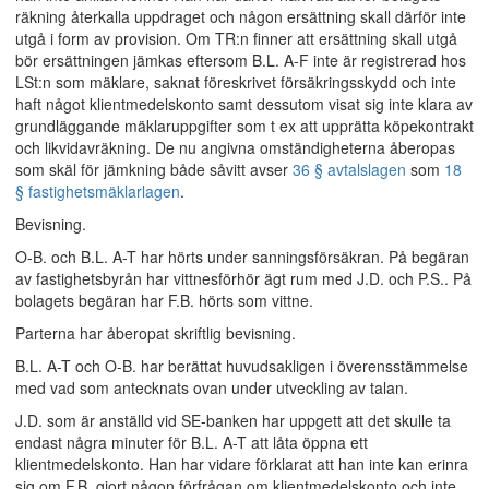
räkning återkalla uppdraget och någon ersättning skall därför inte
utgå i form av provision. Om TR:n finner att ersättning skall utgå
bör ersättningen jämkas eftersom B.L. A-F inte är registrerad hos
LSt:n som mäklare, saknat föreskrivet försäkringsskydd och inte
haft något klientmedelskonto samt dessutom visat sig inte klara av
grundläggande mäklaruppgifter som t ex att upprätta köpekontrakt
och likvidavräkning. De nu angivna omständigheterna åberopas
som skäl för jämkning både såvitt avser
36 § avtalslagen
som
18
§ fastighetsmäklarlagen
.
Bevisning.
O-B. och B.L. A-T har hörts under sanningsförsäkran. På begäran
av fastighetsbyrån har vittnesförhör ägt rum med J.D. och P.S.. På
bolagets begäran har F.B. hörts som vittne.
Parterna har åberopat skriftlig bevisning.
B.L. A-T och O-B. har berättat huvudsakligen i överensstämmelse
med vad som antecknats ovan under utveckling av talan.
J.D. som är anställd vid SE-banken har uppgett att det skulle ta
endast några minuter för B.L. A-T att låta öppna ett
klientmedelskonto. Han har vidare förklarat att han inte kan erinra
sig om F.B. gjort någon förfrågan om klientmedelskonto och inte