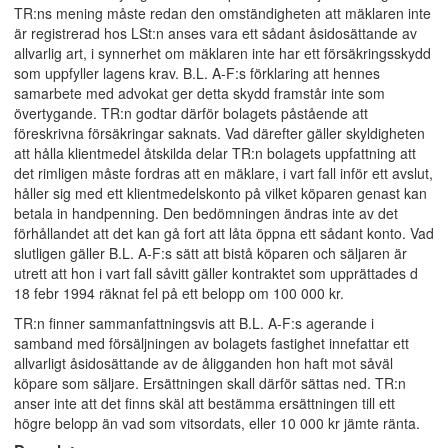
TR:ns mening måste redan den omständigheten att mäklaren inte
är registrerad hos LSt:n anses vara ett sådant åsidosättande av
allvarlig art, i synnerhet om mäklaren inte har ett försäkringsskydd
som uppfyller lagens krav. B.L. A-F:s förklaring att hennes
samarbete med advokat ger detta skydd framstår inte som
övertygande. TR:n godtar därför bolagets påstående att
föreskrivna försäkringar saknats. Vad därefter gäller skyldigheten
att hålla klientmedel åtskilda delar TR:n bolagets uppfattning att
det rimligen måste fordras att en mäklare, i vart fall inför ett avslut,
håller sig med ett klientmedelskonto på vilket köparen genast kan
betala in handpenning. Den bedömningen ändras inte av det
förhållandet att det kan gå fort att låta öppna ett sådant konto. Vad
slutligen gäller B.L. A-F:s sätt att bistå köparen och säljaren är
utrett att hon i vart fall såvitt gäller kontraktet som upprättades d
18 febr 1994 räknat fel på ett belopp om 100 000 kr.
TR:n finner sammanfattningsvis att B.L. A-F:s agerande i
samband med försäljningen av bolagets fastighet innefattar ett
allvarligt åsidosättande av de åligganden hon haft mot såväl
köpare som säljare. Ersättningen skall därför sättas ned. TR:n
anser inte att det finns skäl att bestämma ersättningen till ett
högre belopp än vad som vitsordats, eller 10 000 kr jämte ränta.