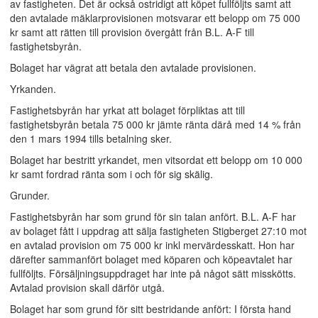
av fastigheten. Det är också ostridigt att köpet fullföljts samt att
den avtalade mäklarprovisionen motsvarar ett belopp om 75 000
kr samt att rätten till provision övergått från B.L. A-F till
fastighetsbyrån.
Bolaget har vägrat att betala den avtalade provisionen.
Yrkanden.
Fastighetsbyrån har yrkat att bolaget förpliktas att till
fastighetsbyrån betala 75 000 kr jämte ränta därå med 14 % från
den 1 mars 1994 tills betalning sker.
Bolaget har bestritt yrkandet, men vitsordat ett belopp om 10 000
kr samt fordrad ränta som i och för sig skälig.
Grunder.
Fastighetsbyrån har som grund för sin talan anfört. B.L. A-F har
av bolaget fått i uppdrag att sälja fastigheten Stigberget 27:10 mot
en avtalad provision om 75 000 kr inkl mervärdesskatt. Hon har
därefter sammanfört bolaget med köparen och köpeavtalet har
fullföljts. Försäljningsuppdraget har inte på något sätt misskötts.
Avtalad provision skall därför utgå.
Bolaget har som grund för sitt bestridande anfört: I första hand