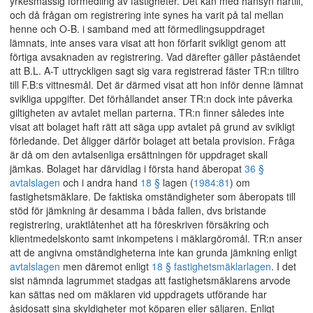
yrkesmässig förmedling av fastigheter. Det kan med hänsyn härtill,
och då frågan om registrering inte synes ha varit på tal mellan
henne och O-B. i samband med att förmedlingsuppdraget
lämnats, inte anses vara visat att hon förfarit svikligt genom att
förtiga avsaknaden av registrering. Vad därefter gäller påståendet
att B.L. A-T uttryckligen sagt sig vara registrerad fäster TR:n tilltro
till F.B:s vittnesmål. Det är därmed visat att hon inför denne lämnat
svikliga uppgifter. Det förhållandet anser TR:n dock inte påverka
giltigheten av avtalet mellan parterna. TR:n finner således inte
visat att bolaget haft rätt att säga upp avtalet på grund av svikligt
förledande. Det åligger därför bolaget att betala provision. Fråga
är då om den avtalsenliga ersättningen för uppdraget skall
jämkas. Bolaget har därvidlag i första hand åberopat
36 §
avtalslagen
och i andra hand
18 §
lagen (
1984:81
) om
fastighetsmäklare. De faktiska omständigheter som åberopats till
stöd för jämkning är desamma i båda fallen, dvs bristande
registrering, uraktlåtenhet att ha föreskriven försäkring och
klientmedelskonto samt inkompetens i mäklargöromål. TR:n anser
att de angivna omständigheterna inte kan grunda jämkning enligt
avtalslagen
men däremot enligt
18 § fastighetsmäklarlagen
. I det
sist nämnda lagrummet stadgas att fastighetsmäklarens arvode
kan sättas ned om mäklaren vid uppdragets utförande har
åsidosatt sina skyldigheter mot köparen eller säljaren. Enligt