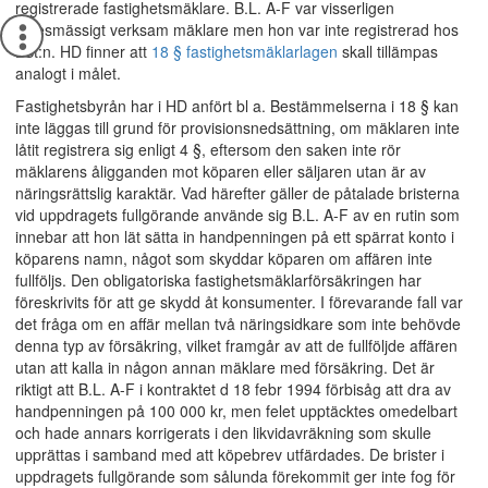
registrerade fastighetsmäklare. B.L. A-F var visserligen
yrkesmässigt verksam mäklare men hon var inte registrerad hos
LSt:n. HD finner att
18 § fastighetsmäklarlagen
skall tillämpas
analogt i målet.
Fastighetsbyrån har i HD anfört bl a. Bestämmelserna i 18 § kan
inte läggas till grund för provisionsnedsättning, om mäklaren inte
låtit registrera sig enligt 4 §, eftersom den saken inte rör
mäklarens åligganden mot köparen eller säljaren utan är av
näringsrättslig karaktär. Vad härefter gäller de påtalade bristerna
vid uppdragets fullgörande använde sig B.L. A-F av en rutin som
innebar att hon lät sätta in handpenningen på ett spärrat konto i
köparens namn, något som skyddar köparen om affären inte
fullföljs. Den obligatoriska fastighetsmäklarförsäkringen har
föreskrivits för att ge skydd åt konsumenter. I förevarande fall var
det fråga om en affär mellan två näringsidkare som inte behövde
denna typ av försäkring, vilket framgår av att de fullföljde affären
utan att kalla in någon annan mäklare med försäkring. Det är
riktigt att B.L. A-F i kontraktet d 18 febr 1994 förbisåg att dra av
handpenningen på 100 000 kr, men felet upptäcktes omedelbart
och hade annars korrigerats i den likvidavräkning som skulle
upprättas i samband med att köpebrev utfärdades. De brister i
uppdragets fullgörande som sålunda förekommit ger inte fog för