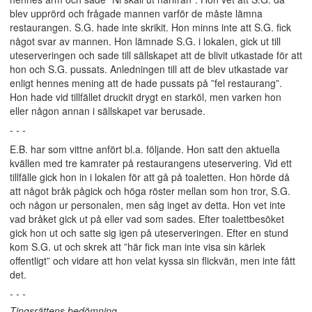
blev upprörd och frågade mannen varför de måste lämna
restaurangen. S.G. hade inte skrikit. Hon minns inte att S.G. fick
något svar av mannen. Hon lämnade S.G. i lokalen, gick ut till
uteserveringen och sade till sällskapet att de blivit utkastade för att
hon och S.G. pussats. Anledningen till att de blev utkastade var
enligt hennes mening att de hade pussats på ”fel restaurang”.
Hon hade vid tillfället druckit drygt en starköl, men varken hon
eller någon annan i sällskapet var berusade.
- - -
E.B. har som vittne anfört bl.a. följande. Hon satt den aktuella
kvällen med tre kamrater på restaurangens uteservering. Vid ett
tillfälle gick hon in i lokalen för att gå på toaletten. Hon hörde då
att något bråk pågick och höga röster mellan som hon tror, S.G.
och någon ur personalen, men såg inget av detta. Hon vet inte
vad bråket gick ut på eller vad som sades. Efter toalettbesöket
gick hon ut och satte sig igen på uteserveringen. Efter en stund
kom S.G. ut och skrek att ”här fick man inte visa sin kärlek
offentligt” och vidare att hon velat kyssa sin flickvän, men inte fått
det.
- - -
Tingsrättens bedömning