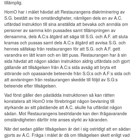
tillämplig.
HomO har i målet hävdat att Restaurangens diskriminering av
S.G. bestått av tre omständigheter, nämligen dels en av A.C.
utfärdad instruktion till sina anställda att bevaka och anmäla om
personer av samma kön pussades samt tillämpningen av
densamma, dels A.C:s åtgärd att säga till S.G. och A.F. att sluta
kramas och pussas samt dels A.C:s åtgärd att avvisa S.G. och
hennes sällskap från restaurangen för att S.G. och A.F. gett
varandra en lätt kram och en lätt puss. Restaurangen har å sin
sida hävdat att någon sådan instruktion aldrig utfärdats och gjort
gällande att tillsägelsen från A.C:s sida avsåg att bryta ett
störande och opassande beteende från S.G:s och A.F:s sida och
att avvisningen från restaurangen skedde till följd av S.G:s
beteende efter tillsägelsen.
Vad först gäller den påstådda instruktionen så kan rätten
konstatera att HomO inte förebringat någon bevisning till
styrkande av sitt påstående att A.C. skulle ha utfärdat någon
sådan. Mot Restaurangens bestridande kan den ifrågavarande
omständigheten därför inte anses styrkt av käranden.
När det sedan gäller tillsägelsen är det i sig ostridigt att en sådan
gjorts av A.C. Fråga i målet är då om tillsägelsen skett enligt vad