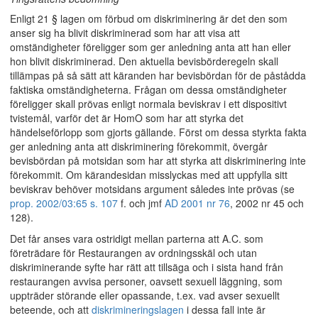
Enligt 21 § lagen om förbud om diskriminering är det den som
anser sig ha blivit diskriminerad som har att visa att
omständigheter föreligger som ger anledning anta att han eller
hon blivit diskriminerad. Den aktuella bevisbörderegeln skall
tillämpas på så sätt att käranden har bevisbördan för de påstådda
faktiska omständigheterna. Frågan om dessa omständigheter
föreligger skall prövas enligt normala beviskrav i ett dispositivt
tvistemål, varför det är HomO som har att styrka det
händelseförlopp som gjorts gällande. Först om dessa styrkta fakta
ger anledning anta att diskriminering förekommit, övergår
bevisbördan på motsidan som har att styrka att diskriminering inte
förekommit. Om kärandesidan misslyckas med att uppfylla sitt
beviskrav behöver motsidans argument således inte prövas (se
prop. 2002/03:65 s. 107
f. och jmf
AD 2001 nr 76
, 2002 nr 45 och
128).
Det får anses vara ostridigt mellan parterna att A.C. som
företrädare för Restaurangen av ordningsskäl och utan
diskriminerande syfte har rätt att tillsäga och i sista hand från
restaurangen avvisa personer, oavsett sexuell läggning, som
uppträder störande eller opassande, t.ex. vad avser sexuellt
beteende, och att
diskrimineringslagen
i dessa fall inte är