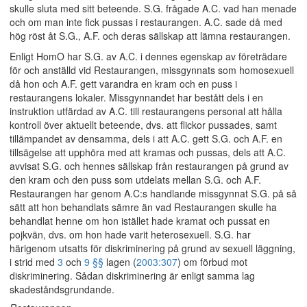
skulle sluta med sitt beteende. S.G. frågade A.C. vad han menade
och om man inte fick pussas i restaurangen. A.C. sade då med
hög röst åt S.G., A.F. och deras sällskap att lämna restaurangen.
Enligt HomO har S.G. av A.C. i dennes egenskap av företrädare
för och anställd vid Restaurangen, missgynnats som homosexuell
då hon och A.F. gett varandra en kram och en puss i
restaurangens lokaler. Missgynnandet har bestått dels i en
instruktion utfärdad av A.C. till restaurangens personal att hålla
kontroll över aktuellt beteende, dvs. att flickor pussades, samt
tillämpandet av densamma, dels i att A.C. gett S.G. och A.F. en
tillsägelse att upphöra med att kramas och pussas, dels att A.C.
avvisat S.G. och hennes sällskap från restaurangen på grund av
den kram och den puss som utdelats mellan S.G. och A.F.
Restaurangen har genom A.C:s handlande missgynnat S.G. på så
sätt att hon behandlats sämre än vad Restaurangen skulle ha
behandlat henne om hon istället hade kramat och pussat en
pojkvän, dvs. om hon hade varit heterosexuell. S.G. har
härigenom utsatts för diskriminering på grund av sexuell läggning,
i strid med
3
och
9 §§
lagen (
2003:307
) om förbud mot
diskriminering. Sådan diskriminering är enligt samma lag
skadeståndsgrundande.