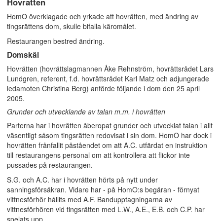
Hovrätten
HomO överklagade och yrkade att hovrätten, med ändring av
tingsrättens dom, skulle bifalla käromålet.
Restaurangen bestred ändring.
Domskäl
Hovrätten (hovrättslagmannen Åke Rehnström, hovrättsrådet Lars
Lundgren, referent, f.d. hovrättsrådet Karl Matz och adjungerade
ledamoten Christina Berg) anförde följande i dom den 25 april
2005.
Grunder och utvecklande av talan m.m. i hovrätten
Parterna har i hovrätten åberopat grunder och utvecklat talan i allt
väsentligt såsom tingsrätten redovisat i sin dom. HomO har dock i
hovrätten frånfallit påståendet om att A.C. utfärdat en instruktion
till restaurangens personal om att kontrollera att flickor inte
pussades på restaurangen.
S.G. och A.C. har i hovrätten hörts på nytt under
sanningsförsäkran. Vidare har - på HomO:s begäran - förnyat
vittnesförhör hållits med A.F. Bandupptagningarna av
vittnesförhören vid tingsrätten med L.W., A.E., E.B. och C.P. har
spelats upp.