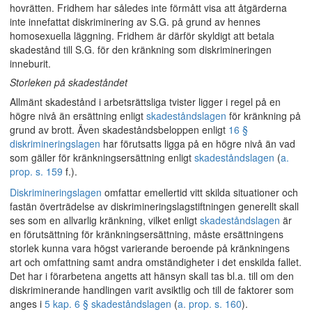
hovrätten. Fridhem har således inte förmått visa att åtgärderna
inte innefattat diskriminering av S.G. på grund av hennes
homosexuella läggning. Fridhem är därför skyldigt att betala
skadestånd till S.G. för den kränkning som diskrimineringen
inneburit.
Storleken på skadeståndet
Allmänt skadestånd i arbetsrättsliga tvister ligger i regel på en
högre nivå än ersättning enligt
skadeståndslagen
för kränkning på
grund av brott. Även skadeståndsbeloppen enligt
16 §
diskrimineringslagen
har förutsatts ligga på en högre nivå än vad
som gäller för kränkningsersättning enligt
skadeståndslagen
(
a.
prop. s. 159
f.).
Diskrimineringslagen
omfattar emellertid vitt skilda situationer och
fastän överträdelse av diskrimineringslagstiftningen generellt skall
ses som en allvarlig kränkning, vilket enligt
skadeståndslagen
är
en förutsättning för kränkningsersättning, måste ersättningens
storlek kunna vara högst varierande beroende på kränkningens
art och omfattning samt andra omständigheter i det enskilda fallet.
Det har i förarbetena angetts att hänsyn skall tas bl.a. till om den
diskriminerande handlingen varit avsiktlig och till de faktorer som
anges i
5 kap. 6 § skadeståndslagen
(
a. prop. s. 160
).