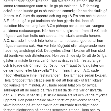
härifrån” eller något liknande. Hon svarade då att hon inte ville
lämna restaurangen utan skulle gå på toaletten. A.F. föreslog
också att de kunde gå in på toaletten samtidigt för att det skulle gå
fortare. A.C. blev då upprörd och tog tag i A.F:s arm och hindrade
A.F. från att gå in på toaletten när hon gjorde det. Inne på
toaletten blev hon arg över A.C:s påhopp och att de var tvungna
att lämna restaurangen. När hon kom ut gick hon fram till A.C. och
frågade vad han hette och sade att hon skulle anmäla honom.
A.C. svarade inte och inte heller annan restaurangpersonal hon
frågade samma sak. Hon var inte högljudd eller utagerande men
hade nog ansträngd röst. Det syntes säkert i lokalen att hon stod
vid bardisken och diskuterade. Hon bestämde sig för att de övriga
gästerna måste få veta varför hon avvisades från restaurangen
och frågade därför med hög röst om de ”frågat övriga gäster om
de var homo- eller bisexuella”? Hon minns inte om A.C. sade
något ytterligare inne i restaurangen. Hon lämnade sedan lokalen.
Hela förloppet från tillsägelsen till det att hon gick ut från lokalen
tog kanske fem minuter. A.F. hade redan talat om för övriga i
sällskapet att de måste gå från stället då de inte var önskvärda
där. A.C. kom ut när de just skulle lämna stället och var då mycket
upprörd. Hon polisanmälde saken först ett par veckor senare,
vilket berodde på att hon tyckte det inträffade tillräckligt hade
förstört inledningen på hennes semester, att hon i lugn och ro