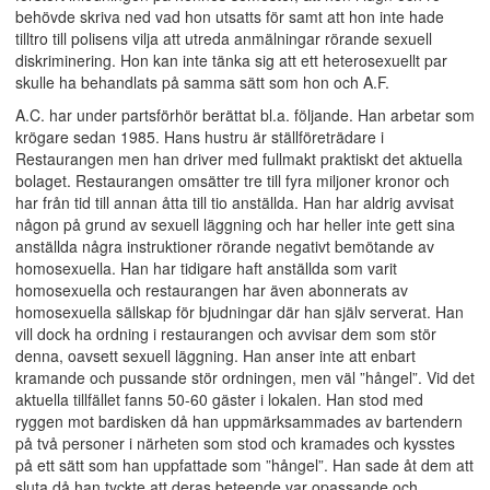
behövde skriva ned vad hon utsatts för samt att hon inte hade
tilltro till polisens vilja att utreda anmälningar rörande sexuell
diskriminering. Hon kan inte tänka sig att ett heterosexuellt par
skulle ha behandlats på samma sätt som hon och A.F.
A.C. har under partsförhör berättat bl.a. följande. Han arbetar som
krögare sedan 1985. Hans hustru är ställföreträdare i
Restaurangen men han driver med fullmakt praktiskt det aktuella
bolaget. Restaurangen omsätter tre till fyra miljoner kronor och
har från tid till annan åtta till tio anställda. Han har aldrig avvisat
någon på grund av sexuell läggning och har heller inte gett sina
anställda några instruktioner rörande negativt bemötande av
homosexuella. Han har tidigare haft anställda som varit
homosexuella och restaurangen har även abonnerats av
homosexuella sällskap för bjudningar där han själv serverat. Han
vill dock ha ordning i restaurangen och avvisar dem som stör
denna, oavsett sexuell läggning. Han anser inte att enbart
kramande och pussande stör ordningen, men väl ”hångel”. Vid det
aktuella tillfället fanns 50-60 gäster i lokalen. Han stod med
ryggen mot bardisken då han uppmärksammades av bartendern
på två personer i närheten som stod och kramades och kysstes
på ett sätt som han uppfattade som ”hångel”. Han sade åt dem att
sluta då han tyckte att deras beteende var opassande och