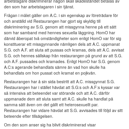
arbetstagare diskriminerar någon skall skadeståndet betalas av
den som har arbetstagaren i sin tjänst.
Frågan i målet gäller om A.C. i sin egenskap av företrädare för
och anställd vid Restaurangen har gjort sig skyldig till
diskriminering av S.G. genom att missgynna henne på ett sätt
som har samband med hennes sexuella läggning. HomO har
därvid åberopat två omständigheter som enligt HomO var för sig
konstituerar ett missgynnande nämligen dels att A.C. uppmanat
S.G. och A.F. att sluta att pussas och kramas, dels att A.C. avvisat
S.G. och hennes sällskap från restaurangen på grund av att S.G.
och A.F. pussades och kramades. Enligt HomO har S.G. genom
A.C:s agerande behandlats sämre än vad hon skulle ha
behandlats om hon pussat och kramat en pojkvän.
Restaurangen har å sin sida bestritt att A.C. missgynnat S.G.
Restaurangen har i stället hävdat att S.G:s och A.F:s kyssar var
så intensiva att beteendet var störande och att A.C. därför
uppmanade dem att sluta samt att A.C. skulle ha handlat på
samma sätt även om det gällt ett heterosexuellt par.
Restaurangen har vidare hävdat att S.G. avvisades till följd av sitt
beteende efter tillsägelsen.
Om den som anser sig ha blivit diskriminerad visar