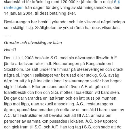
skadestånd för kränkning med 120 000 kr jämte ränta enligt
6 §
räntelagen
från dagen för delgivning av stämningsansökan, den
14 januari 2004, till dess betalning sker.
Restaurangen har bestritt yrkandet och inte vitsordat något belopp
som skäligt i sig. Skäligheten av yrkad ränta har dock vitsordats.
- - -
Grunder och utveckling av talan
HomO
Den 11 juli 2003 besökte S.G. med sin dåvarande flickvän A.F.
jämte arbetskamrater m.fl. Restaurangen på Kungsholmen i
Stockholm. De satt under tre timmar på uteserveringen och drack
några öl. Ingen i sällskapet var berusad eller stökig. S.G. avsåg
därefter att gå på toaletten inne i restaurangen varför hon begav
sig in i lokalen. Efter en stund beslöt även A.F. att göra ett
toalettbesök och hon och S.G. möttes i toalettkön vid bardisken.
De gav där varandra en lätt kram och en lätt puss på munnen,
läpp mot läpp, utan sexuell anspelning. A.C., restaurangens
ägare, uppmärksammades på detta av en anställd i baren som av
A.C. fått instruktioner att bevaka och att till A.C. anmäla om
personer av samma kön pussades i lokalen. A.C. blev upprörd
och gick fram till S.G. och A.F. Han tog tag i S.G. och sade att de