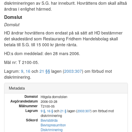
diskrimineringen av S.G. har inneburit. Hovrättens dom skall alltså
ändras i enlighet härmed.
Domslut
Domslut
HD ändrar hovrättens dom endast på så sätt att HD bestämmer
det skadestånd som Restaurang Fridhem Handelsbolag skall
betala till S.G. till 15 000 kr jämte ränta.
HD:s dom meddelad: den 28 mars 2006.
Mål nr: T 2100-05.
Lagrum:
9
,
16
och
21 §§
lagen (
2003:307
) om förbud mot
diskriminering.
Metadata
Domstol
Högsta domstolen
Avgörandedatum
2006-03-28
Målnummer
T2100-05
Lagrum
9 §
,
16 §
och
21 §
lagen (
2003:307
) om förbud mot
diskriminering
Sökord
Bevisbörda
Bevispresumtion
Diskriminering