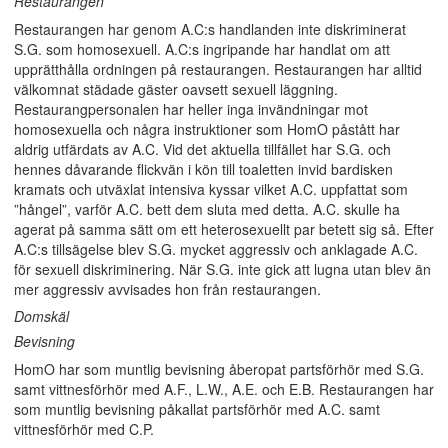
Restaurangen
Restaurangen har genom A.C:s handlanden inte diskriminerat
S.G. som homosexuell. A.C:s ingripande har handlat om att
upprätthålla ordningen på restaurangen. Restaurangen har alltid
välkomnat städade gäster oavsett sexuell läggning.
Restaurangpersonalen har heller inga invändningar mot
homosexuella och några instruktioner som HomO påstått har
aldrig utfärdats av A.C. Vid det aktuella tillfället har S.G. och
hennes dåvarande flickvän i kön till toaletten invid bardisken
kramats och utväxlat intensiva kyssar vilket A.C. uppfattat som
”hångel”, varför A.C. bett dem sluta med detta. A.C. skulle ha
agerat på samma sätt om ett heterosexuellt par betett sig så. Efter
A.C:s tillsägelse blev S.G. mycket aggressiv och anklagade A.C.
för sexuell diskriminering. När S.G. inte gick att lugna utan blev än
mer aggressiv avvisades hon från restaurangen.
Domskäl
Bevisning
HomO har som muntlig bevisning åberopat partsförhör med S.G.
samt vittnesförhör med A.F., L.W., A.E. och E.B. Restaurangen har
som muntlig bevisning påkallat partsförhör med A.C. samt
vittnesförhör med C.P.