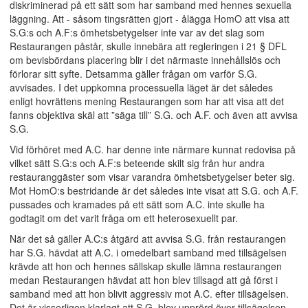
diskriminerad på ett sätt som har samband med hennes sexuella
läggning. Att - såsom tingsrätten gjort - ålägga HomO att visa att
S.G:s och A.F:s ömhetsbetygelser inte var av det slag som
Restaurangen påstår, skulle innebära att regleringen i 21 § DFL
om bevisbördans placering blir i det närmaste innehållslös och
förlorar sitt syfte. Detsamma gäller frågan om varför S.G.
avvisades. I det uppkomna processuella läget är det således
enligt hovrättens mening Restaurangen som har att visa att det
fanns objektiva skäl att ”säga till” S.G. och A.F. och även att avvisa
S.G.
Vid förhöret med A.C. har denne inte närmare kunnat redovisa på
vilket sätt S.G:s och A.F:s beteende skilt sig från hur andra
restauranggäster som visar varandra ömhetsbetygelser beter sig.
Mot HomO:s bestridande är det således inte visat att S.G. och A.F.
pussades och kramades på ett sätt som A.C. inte skulle ha
godtagit om det varit fråga om ett heterosexuellt par.
När det så gäller A.C:s åtgärd att avvisa S.G. från restaurangen
har S.G. hävdat att A.C. i omedelbart samband med tillsägelsen
krävde att hon och hennes sällskap skulle lämna restaurangen
medan Restaurangen hävdat att hon blev tillsagd att gå först i
samband med att hon blivit aggressiv mot A.C. efter tillsägelsen.
Det är visserligen klarlagt att S.G. blev upprörd över tillsägelsen,