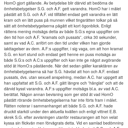
HomO gjort gällande. Av betydelse blir därvid att bedöma de
ömhetsbetygelser S.G. och A.F. gett varandra. HomO har i målet
påstått att S.G. och A.F. vid tillfället endast gett varandra en lätt
kram och en lätt puss på munnen vilket tingsrätten tolkar på så
sätt att ömhetsbetygelserna pågått ett kort ögonblick. Enligt
rättens mening motsägs detta av både S.G:s egna uppgifter om
den tid hon och A.F. ”kramats och pussats”, cirka 30 sekunder,
samt av vad A.C. anfört om den tid under vilken han gjorde
iakttagelser av dem. A.F:s uppgifter, i sig vaga, om att hon kramat
S.G. en kort stund och endast gett henne en puss motsägs av
både S.G:s och A.C:s uppgifter och kan inte ge något avgörande
stöd åt HomO:s påstående. När det sedan gäller karaktären av
ömhetsbetygelserna så har S.G. hävdat att hon och A.F. endast
pussats, dvs. utan sexuell anspelning, medan A.C. har uppgett att
han uppfattat att S.G. och A.F. gått längre och ”hånglat” och att de
därvid kysst varandra. A.F:s uppgifter motsägs bl.a. av vad A.C.
berättat. Någon annan bevisning som ger stöd åt vad HomO
påstått rörande ömhetsbetygelserna har inte förts fram i målet.
Rätten noterar i sammanhanget att både S.G. och A.F. hade
druckit starköl under den aktuella kvällen och enligt vittnet E.B.
skrek S.G. efter avvisningen utanför restaurangen att hon velat
kyssa sin flickvän men förvägrats detta. Vid en samlad bedömning