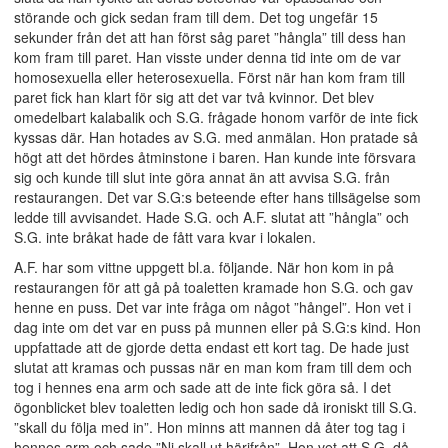
störande och gick sedan fram till dem. Det tog ungefär 15
sekunder från det att han först såg paret ”hångla” till dess han
kom fram till paret. Han visste under denna tid inte om de var
homosexuella eller heterosexuella. Först när han kom fram till
paret fick han klart för sig att det var två kvinnor. Det blev
omedelbart kalabalik och S.G. frågade honom varför de inte fick
kyssas där. Han hotades av S.G. med anmälan. Hon pratade så
högt att det hördes åtminstone i baren. Han kunde inte försvara
sig och kunde till slut inte göra annat än att avvisa S.G. från
restaurangen. Det var S.G:s beteende efter hans tillsägelse som
ledde till avvisandet. Hade S.G. och A.F. slutat att ”hångla” och
S.G. inte bråkat hade de fått vara kvar i lokalen.
A.F. har som vittne uppgett bl.a. följande. När hon kom in på
restaurangen för att gå på toaletten kramade hon S.G. och gav
henne en puss. Det var inte fråga om något ”hångel”. Hon vet i
dag inte om det var en puss på munnen eller på S.G:s kind. Hon
uppfattade att de gjorde detta endast ett kort tag. De hade just
slutat att kramas och pussas när en man kom fram till dem och
tog i hennes ena arm och sade att de inte fick göra så. I det
ögonblicket blev toaletten ledig och hon sade då ironiskt till S.G.
”skall du följa med in”. Hon minns att mannen då åter tog tag i
hennes arm och sade ”Ni skall ut härifrån”. Hon vet att S.G. då