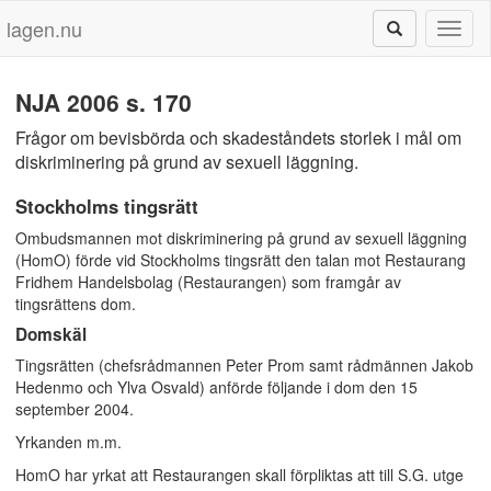
lagen.nu
Toggl
naviga
NJA 2006 s. 170
Frågor om bevisbörda och skadeståndets storlek i mål om
diskriminering på grund av sexuell läggning.
Stockholms tingsrätt
Ombudsmannen mot diskriminering på grund av sexuell läggning
(HomO) förde vid Stockholms tingsrätt den talan mot Restaurang
Fridhem Handelsbolag (Restaurangen) som framgår av
tingsrättens dom.
Domskäl
Tingsrätten (chefsrådmannen Peter Prom samt rådmännen Jakob
Hedenmo och Ylva Osvald) anförde följande i dom den 15
september 2004.
Yrkanden m.m.
HomO har yrkat att Restaurangen skall förpliktas att till S.G. utge