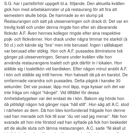
S.G. har i partsförhör uppgett bl.a. följande. Den aktuella kvällen
gick hon med arbetskamrater ut på restaurang för att fira att
semestern skulle börja. De hamnade av en slump på
Restaurangen och satt på uteserveringen och drack öl. Det var en
trevlig kväll och under denna ringde hon efter sin dåvarande
flickvän A.F. Även hennes kollegor ringde efter sina respektive
pojk- och flickvänner. Hon drack under några timmar tre starköl (à
50 cl.) och kände sig ”bra” men inte berusad. Ingen i sällskapet
var berusad eller stökig. Hon och A.F. pussades åtminstone två
gånger på uteserveringen. Senare under kvällen ville hon
använda restaurangens toalett och gick därför in i lokalen. Hon
ställde sig i toalettkön vid bardisken. Efter någon minut anslöt A.F.
i kön och ställde sig intill henne. Hon halvsatt då på en barstol. De
omfamnade varandra och pussades. Detta pågick i kanske 30
sekunder. Det var pussar, läpp mot läpp, inga kyssar och det var
inte fråga om något ”hångel”. Vid tillfället för dessa
ömhetsbetygelser var det endast de i kön. Bakom sig hörde hon
då plötsligt någon två gånger ropa ”håll still”. Hon såg att A.C. stod
i närheten av dem. Då hon blev konfunderad frågade hon denne
vad han menade och fick till svar ”du vet vad jag menar”. När hon
svarade att hon inte förstod vad han syftade på fick hon beskedet
att de skulle sluta och lämna restaurangen. A.C. sade ”Ni skall ut