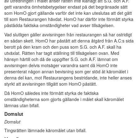
av utredningen i målet anser rätten inte klarlagt att S.G. och A.F.
gett varandra ömhetsbetygelser endast på det begränsade sätt
som HomO gjort gällande varför det inte kan uteslutas att det gått
till som Restaurangen hävdat. HomO har därför inte förmått styrka
påstådda faktiska omständigheter vad avser tillsägelsen.
Vad slutligen gäller avvisningen från restaurangen så har ostridigt
en sådan skett. HomO har påstått att denna åtgärd från A.C:s sida
berott på den kram och den puss som S.G. och A.F. skall ha
utväxlat. Rätten har tagit ställning till tillsägelsen ovan. Med
hänsyn härtill och då de uppgifter S.G. och A.F. lämnat om
avvisningen delvis motsäger varandra samt då HomO inte
presenterat någon annan bevisning som ger stöd åt käromålet i
denna del kan, mot Restaurangens bestridande, inte heller anses
styrkt att avvisningen tillgått som HomO påstått.
Då HomO således inte förmått styrka de faktiska
omständigheterna som gjorts gällande i målet skall käromålet
lämnas utan bifall.
Domslut
Domslut
Tingsrätten lämnade käromålet utan bifall.