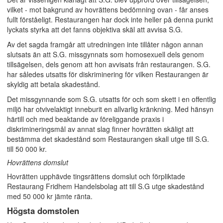
vilket - mot bakgrund av hovrättens bedömning ovan - får anses
fullt förståeligt. Restaurangen har dock inte heller på denna punkt
lyckats styrka att det fanns objektiva skäl att avvisa S.G.
Av det sagda framgår att utredningen inte tillåter någon annan
slutsats än att S.G. missgynnats som homosexuell dels genom
tillsägelsen, dels genom att hon avvisats från restaurangen. S.G.
har således utsatts för diskriminering för vilken Restaurangen är
skyldig att betala skadestånd.
Det missgynnande som S.G. utsatts för och som skett i en offentlig
miljö har otvivelaktigt inneburit en allvarlig kränkning. Med hänsyn
härtill och med beaktande av föreliggande praxis i
diskrimineringsmål av annat slag finner hovrätten skäligt att
bestämma det skadestånd som Restaurangen skall utge till S.G.
till 50 000 kr.
Hovrättens domslut
Hovrätten upphävde tingsrättens domslut och förpliktade
Restaurang Fridhem Handelsbolag att till S.G utge skadestånd
med 50 000 kr jämte ränta.
Högsta domstolen