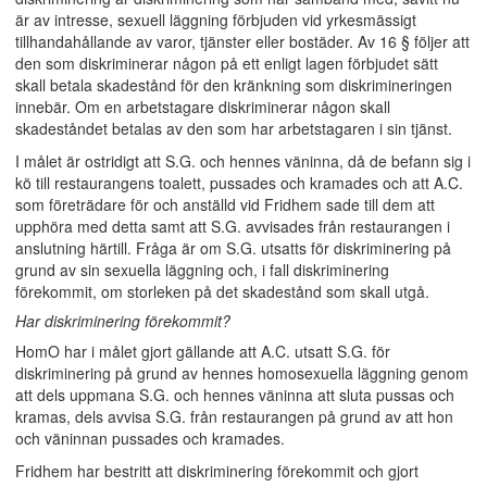
är av intresse, sexuell läggning förbjuden vid yrkesmässigt
tillhandahållande av varor, tjänster eller bostäder. Av 16 § följer att
den som diskriminerar någon på ett enligt lagen förbjudet sätt
skall betala skadestånd för den kränkning som diskrimineringen
innebär. Om en arbetstagare diskriminerar någon skall
skadeståndet betalas av den som har arbetstagaren i sin tjänst.
I målet är ostridigt att S.G. och hennes väninna, då de befann sig i
kö till restaurangens toalett, pussades och kramades och att A.C.
som företrädare för och anställd vid Fridhem sade till dem att
upphöra med detta samt att S.G. avvisades från restaurangen i
anslutning härtill. Fråga är om S.G. utsatts för diskriminering på
grund av sin sexuella läggning och, i fall diskriminering
förekommit, om storleken på det skadestånd som skall utgå.
Har diskriminering förekommit?
HomO har i målet gjort gällande att A.C. utsatt S.G. för
diskriminering på grund av hennes homosexuella läggning genom
att dels uppmana S.G. och hennes väninna att sluta pussas och
kramas, dels avvisa S.G. från restaurangen på grund av att hon
och väninnan pussades och kramades.
Fridhem har bestritt att diskriminering förekommit och gjort