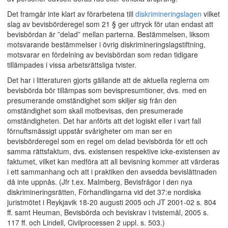
Det framgår inte klart av förarbetena till
diskrimineringslagen
vilket
slag av bevisbörderegel som 21 § ger uttryck för utan endast att
bevisbördan är ”delad” mellan parterna. Bestämmelsen, liksom
motsvarande bestämmelser i övrig diskrimineringslagstiftning,
motsvarar en fördelning av bevisbördan som redan tidigare
tillämpades i vissa arbetsrättsliga tvister.
Det har i litteraturen gjorts gällande att de aktuella reglerna om
bevisbörda bör tillämpas som bevispresumtioner, dvs. med en
presumerande omständighet som skiljer sig från den
omständighet som skall motbevisas, den presumerade
omständigheten. Det har anförts att det logiskt eller i vart fall
förnuftsmässigt uppstår svårigheter om man ser en
bevisbörderegel som en regel om delad bevisbörda för ett och
samma rättsfaktum, dvs. existensen respektive icke-existensen av
faktumet, vilket kan medföra att all bevisning kommer att värderas
i ett sammanhang och att i praktiken den avsedda bevislättnaden
då inte uppnås. (Jfr t.ex. Malmberg, Bevisfrågor i den nya
diskrimineringsrätten, Förhandlingarna vid det 37:e nordiska
juristmötet i Reykjavik 18-20 augusti 2005 och JT 2001-02 s. 804
ff. samt Heuman, Bevisbörda och beviskrav i tvistemål, 2005 s.
117 ff. och Lindell, Civilprocessen 2 uppl. s. 503.)