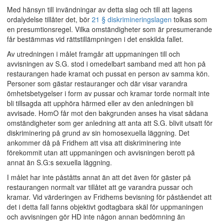
Med hänsyn till invändningar av detta slag och till att lagens
ordalydelse tillåter det, bör
21 § diskrimineringslagen
tolkas som
en presumtionsregel. Vilka omständigheter som är presumerande
får bestämmas vid rättstillämpningen i det enskilda fallet.
Av utredningen i målet framgår att uppmaningen till och
avvisningen av S.G. stod i omedelbart samband med att hon på
restaurangen hade kramat och pussat en person av samma kön.
Personer som gästar restauranger och där visar varandra
ömhetsbetygelser i form av pussar och kramar torde normalt inte
bli tillsagda att upphöra härmed eller av den anledningen bli
avvisade. HomO får mot den bakgrunden anses ha visat sådana
omständigheter som ger anledning att anta att S.G. blivit utsatt för
diskriminering på grund av sin homosexuella läggning. Det
ankommer då på Fridhem att visa att diskriminering inte
förekommit utan att uppmaningen och avvisningen berott på
annat än S.G:s sexuella läggning.
I målet har inte påståtts annat än att det även för gäster på
restaurangen normalt var tillåtet att ge varandra pussar och
kramar. Vid värderingen av Fridhems bevisning för påståendet att
det i detta fall fanns objektivt godtagbara skäl för uppmaningen
och avvisningen gör HD inte någon annan bedömning än