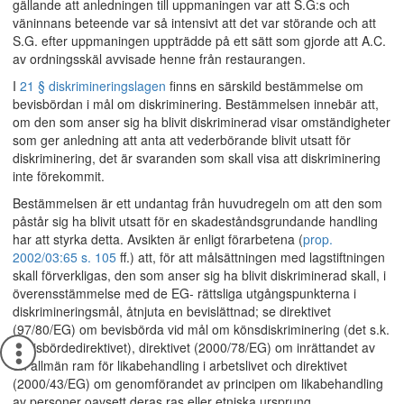
gällande att anledningen till uppmaningen var att S.G:s och
väninnans beteende var så intensivt att det var störande och att
S.G. efter uppmaningen uppträdde på ett sätt som gjorde att A.C.
av ordningsskäl avvisade henne från restaurangen.
I
21 § diskrimineringslagen
finns en särskild bestämmelse om
bevisbördan i mål om diskriminering. Bestämmelsen innebär att,
om den som anser sig ha blivit diskriminerad visar omständigheter
som ger anledning att anta att vederbörande blivit utsatt för
diskriminering, det är svaranden som skall visa att diskriminering
inte förekommit.
Bestämmelsen är ett undantag från huvudregeln om att den som
påstår sig ha blivit utsatt för en skadeståndsgrundande handling
har att styrka detta. Avsikten är enligt förarbetena (
prop.
2002/03:65 s. 105
ff.) att, för att målsättningen med lagstiftningen
skall förverkligas, den som anser sig ha blivit diskriminerad skall, i
överensstämmelse med de EG- rättsliga utgångspunkterna i
diskrimineringsmål, åtnjuta en bevislättnad; se direktivet
(97/80/EG) om bevisbörda vid mål om könsdiskriminering (det s.k.
bevisbördedirektivet), direktivet (2000/78/EG) om inrättandet av
en allmän ram för likabehandling i arbetslivet och direktivet
(2000/43/EG) om genomförandet av principen om likabehandling
av personer oavsett deras ras eller etniska ursprung.