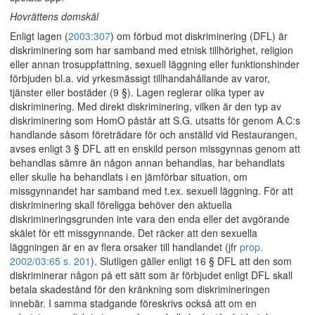
Hovrättens domskäl
Enligt lagen (
2003:307
) om förbud mot diskriminering (DFL) är
diskriminering som har samband med etnisk tillhörighet, religion
eller annan trosuppfattning, sexuell läggning eller funktionshinder
förbjuden bl.a. vid yrkesmässigt tillhandahållande av varor,
tjänster eller bostäder (9 §). Lagen reglerar olika typer av
diskriminering. Med direkt diskriminering, vilken är den typ av
diskriminering som HomO påstår att S.G. utsatts för genom A.C:s
handlande såsom företrädare för och anställd vid Restaurangen,
avses enligt 3 § DFL att en enskild person missgynnas genom att
behandlas sämre än någon annan behandlas, har behandlats
eller skulle ha behandlats i en jämförbar situation, om
missgynnandet har samband med t.ex. sexuell läggning. För att
diskriminering skall föreligga behöver den aktuella
diskrimineringsgrunden inte vara den enda eller det avgörande
skälet för ett missgynnande. Det räcker att den sexuella
läggningen är en av flera orsaker till handlandet (jfr
prop.
2002/03:65 s. 201
). Slutligen gäller enligt 16 § DFL att den som
diskriminerar någon på ett sätt som är förbjudet enligt DFL skall
betala skadestånd för den kränkning som diskrimineringen
innebär. I samma stadgande föreskrivs också att om en