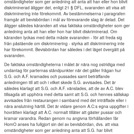
omständigheter som ger anledning att anta att han eller hon blivit
diskriminerad åligger det, enligt 21 § DFL, svaranden att visa att
diskriminering inte förekommit. Av bestämmelserna i paragrafen
framgår att bevisbördan i mål av förevarande slag är delad. Det
åligger således käranden att visa faktiska omständigheter som ger
anledning anta att han eller hon har blivit diskriminerad. Om
käranden lyckas med detta måste svaranden - för att freda sig
från påstående om diskriminering - styrka att diskriminering inte
har förekommit. Bevisbördan har således i det läget övergått på
svaranden.
De faktiska omständigheterna i målet är nära nog ostridiga med
undantag för parternas ståndpunkter när det gäller frågan hur
S.G. och A.F. kramades och pussades samt beträffande
anledningen till att och i vilket skede S.G. avvisades. Det är
således klarlagt att S.G. och A.F. vänslades, att de av A.C. blev
tillsagda att upphöra med detta samt att S.G. och hennes sällskap
avvisades från restaurangen i samband med det inträffade eller i
nära anslutning härtill. Det är vidare genom A.C:s egna uppgifter i
hovrätten klarlagt att A.C. normalt tillåter att gäster pussar och
kramar varandra. Redan genom nu angivna förhållanden får
HomO anses ha fullgjort sin del av bevisbördan, dvs. att visa
omständigheter som ger anledning anta att S.G. har blivit