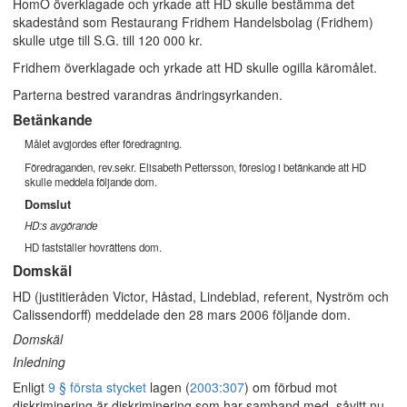
HomO överklagade och yrkade att HD skulle bestämma det
skadestånd som Restaurang Fridhem Handelsbolag (Fridhem)
skulle utge till S.G. till 120 000 kr.
Fridhem överklagade och yrkade att HD skulle ogilla käromålet.
Parterna bestred varandras ändringsyrkanden.
Betänkande
Målet avgjordes efter föredragning.
Föredraganden, rev.sekr. Elisabeth Pettersson, föreslog i betänkande att HD
skulle meddela följande dom.
Domslut
HD:s avgörande
HD fastställer hovrättens dom.
Domskäl
HD (justitieråden Victor, Håstad, Lindeblad, referent, Nyström och
Calissendorff) meddelade den 28 mars 2006 följande dom.
Domskäl
Inledning
Enligt
9 § första stycket
lagen (
2003:307
) om förbud mot
diskriminering är diskriminering som har samband med, såvitt nu