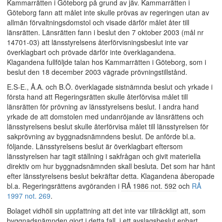
Kammarrätten i Göteborg på grund av jäv. Kammarrätten i
Göteborg fann att målet inte skulle prövas av regeringen utan av
allmän förvaltningsdomstol och visade därför målet åter till
länsrätten. Länsrätten fann i beslut den 7 oktober 2003 (mål nr
14701-03) att länsstyrelsens återförvisningsbeslut inte var
överklagbart och prövade därför inte överklagandena.
Klagandena fullföljde talan hos Kammarrätten i Göteborg, som i
beslut den 18 december 2003 vägrade prövningstillstånd.
E.S-E., Å.A. och B.Ö. överklagade sistnämnda beslut och yrkade i
första hand att Regeringsrätten skulle återförvisa målet till
länsrätten för prövning av länsstyrelsens beslut. I andra hand
yrkade de att domstolen med undanröjande av länsrättens och
länsstyrelsens beslut skulle återförvisa målet till länsstyrelsen för
sakprövning av byggnadsnämndens beslut. De anförde bl.a.
följande. Länsstyrelsens beslut är överklagbart eftersom
länsstyrelsen har tagit ställning i sakfrågan och givit materiella
direktiv om hur byggnadsnämnden skall besluta. Det som har hänt
efter länsstyrelsens beslut bekräftar detta. Klagandena åberopade
bl.a. Regeringsrättens avgöranden i
RÅ 1986 not. 592
och
RÅ
1997 not. 269
.
Bolaget vidhöll sin uppfattning att det inte var tillräckligt att, som
byggnadsnämnden gjort i detta fall, i ett avslagsbeslut enbart