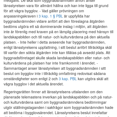
medgavs. De skäl som byggnadsnämnden anfört anser
länsstyrelsen vara för allmänt hållna och kan inte ligga till grund
för att vägra bygglov. - Vad gäller prövningen om
anpassningskraven i
3 kap. 1 § PBL
är uppfyllda har
byggnadsnämnden vidare anfört att den föreslagna åtgärden
bedöms utgöra ett så dominerande inslag i miljön, att åtgärden
inte är förenlig med kraven på en lämplig placering med hänsyn till
landskapsbilden och till natur- och kulturvärdena på den aktuella
platsen. - Inte heller i detta avseende har byggnadsnämnden,
enligt länsstyrelsens uppfattning, i sitt beslut anfört tillräckliga skäl
till varför den sökta åtgärden inte kan tillåtas på avsedd plats. Att
byggnadsföretaget skulle skada landskapsbilden eller natur- och
kulturvärdena på platsen har inte framkommit i ärendet. -
Sammantaget anser länsstyrelsen att byggnadsnämnden i sitt
beslut om bygglov inte i tillräcklig omfattning redovisat sådana
omständigheter som enligt 2 och
3 kap. PBL
kan utgöra skäl att
vägra bygglov i det aktuella ärendet.
Regeringsrätten finner att länsstyrelsens uttalanden om den
planerade telemastens inverkan på landskapsbilden och på natur-
och kulturvärdena samt om byggnadsnämndens bedömningar
utgör ställningstaganden i sakfrågor som byggnadsnämnden hade
att bedöma i bygglovsärendet. Länsstyrelsens beslut innefattar