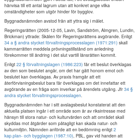
hänvisa till ett antal lagrum utan att konkret ange vilka
omständigheter som utgör hinder för bygglov.
Byggnadsnämnden avstod från att yttra sig i målet.
Regeringsrätten (2005-12-05, Lavin, Sandström, Almgren, Lundin,
Brickman) yttrade: Skälen för Regeringsrättens avgörande. Enligt
34 a § andra stycket förvaltningsprocesslagen (1971:291)
skall
kammarrätten meddela prövningstillstånd om anledning
förekommer till ändring i det slut vartill länsrätten kommit.
Enligt
22 § förvaltningslagen (1986:223)
får ett beslut överklagas
av den som beslutet angår, om det har gått honom emot och
beslutet kan överklagas. Av praxis framgår att ett
återförvisningsbeslut bara får överklagas om det innefattar ett
avgörande av en fråga som inverkar på ärendets utgång. Jfr
34 §
andra stycket förvaltningsprocesslagen
.
Byggnadsnämnden har i sitt avslagsbeslut konstaterat att den
aktuella platsen ingår i ett område som är av riksintresse med
hänsyn till stora natur- och kulturvärden och att området skall
skyddas mot åtgärder som påtagligt kan skada natur- och
kulturmiljön. Nämnden anförde att en bedömning enligt
2
kap.
plan- och bygglagen (1987:10)
, PBL, gav vid handen att