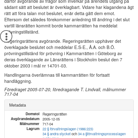
därför avgörande av frågor som inverkar på ärendets utgång på
sådant sätt att beslutet är överklagbart. Vidare har klagandena ägt
rätt att föra talan mot beslutet, enär detta gått dem emot.
Eftersom det således förekommer anledning till ändring i det slut
vartill länsrätten kommit borde kammarrätten ha meddelat
prövningstillstånd.
Regeringsrättens avgörande. Regeringsrätten upphäver det
överklagade beslutet och meddelar E.S-E., Å.A. och B.Ö.
prövningstillstånd för prövning i Kammarrätten i Göteborg av
deras överklagande av Länsrättens i Stockholm beslut den 7
oktober 2003 i mål nr 14701-03.
Handlingarna överlämnas till kammarrätten för fortsatt
handläggning.
Föredraget 2005-07-20, föredragande T. Lindvall, målnummer
717-04
Metadata
Domstol
Regeringsrätten
Avgörandedatum
2005-12-05
Målnummer
717-04
Lagrum
22 § förvaltningslagen (1986:223)
34 § andra stycket
och
34 a §
förvaltningsprocesslagen