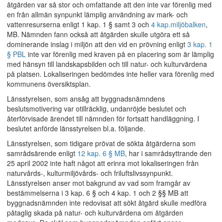
åtgärden var så stor och omfattande att den inte var förenlig med
en från allmän synpunkt lämplig användning av mark- och
vattenresurserna enligt 1 kap. 1 § samt 3 och
4 kap.
miljöbalken
,
MB. Nämnden fann också att åtgärden skulle utgöra ett så
dominerande inslag i miljön att den vid en prövning enligt
3 kap. 1
§ PBL
inte var förenlig med kraven på en placering som är lämplig
med hänsyn till landskapsbilden och till natur- och kulturvärdena
på platsen. Lokaliseringen bedömdes inte heller vara förenlig med
kommunens översiktsplan.
Länsstyrelsen, som ansåg att byggnadsnämndens
beslutsmotivering var otillräcklig, undanröjde beslutet och
återförvisade ärendet till nämnden för fortsatt handläggning. I
beslutet anförde länsstyrelsen bl.a. följande.
Länsstyrelsen, som tidigare prövat de sökta åtgärderna som
samrådsärende enligt
12 kap. 6 § MB
, har i samrådsyttrande den
25 april 2002 inte haft något att erinra mot lokaliseringen från
naturvårds-, kulturmiljövårds- och friluftslivssynpunkt.
Länsstyrelsen anser mot bakgrund av vad som framgår av
bestämmelserna i 3 kap. 6 § och 4 kap. 1 och 2 §§ MB att
byggnadsnämnden inte redovisat att sökt åtgärd skulle medföra
påtaglig skada på natur- och kulturvärdena om åtgärden