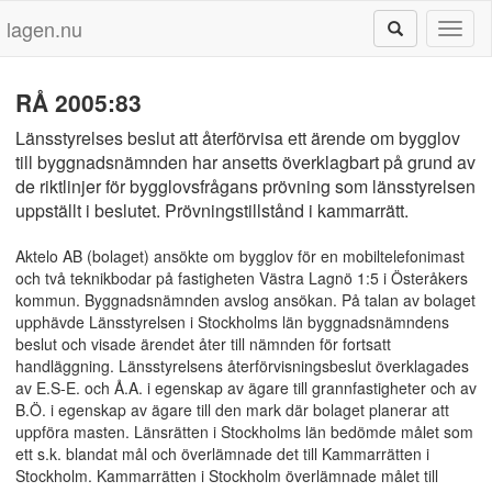
lagen.nu
Toggl
naviga
RÅ 2005:83
Länsstyrelses beslut att återförvisa ett ärende om bygglov
till byggnadsnämnden har ansetts överklagbart på grund av
de riktlinjer för bygglovsfrågans prövning som länsstyrelsen
uppställt i beslutet. Prövningstillstånd i kammarrätt.
Aktelo AB (bolaget) ansökte om bygglov för en mobiltelefonimast
och två teknikbodar på fastigheten Västra Lagnö 1:5 i Österåkers
kommun. Byggnadsnämnden avslog ansökan. På talan av bolaget
upphävde Länsstyrelsen i Stockholms län byggnadsnämndens
beslut och visade ärendet åter till nämnden för fortsatt
handläggning. Länsstyrelsens återförvisningsbeslut överklagades
av E.S-E. och Å.A. i egenskap av ägare till grannfastigheter och av
B.Ö. i egenskap av ägare till den mark där bolaget planerar att
uppföra masten. Länsrätten i Stockholms län bedömde målet som
ett s.k. blandat mål och överlämnade det till Kammarrätten i
Stockholm. Kammarrätten i Stockholm överlämnade målet till