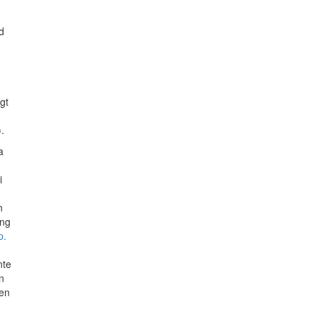
d
gt
.
a
i
n
ång
p.
nte
n
 en