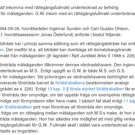
 att inkomma med rättegångsfullmakt undertecknad av behörig
re för målsäganden. G.W. inkom med en rättegångsfullmakt underteckna
1994-09-09, hovrättsråden Ingemar Sunden och Carl-Gustav Ohlson,
t.f. hovrättsassessorn Jonas Österlund) anförde i beslut följande:
iträde har i princip samma ställning som ett rättegångsbiträde har enli
en
. Det medför bl.a. att biträdet kan överklaga ett domstolsavgörande
lmakt från målsäganden (jfr lagrådet i Nytt Juridiskt Arkiv II 1988 s. 226)
 företräda målsäganden tillkommer dennes vårdnadshavare. Den ingivn
ndertecknad av M.S.. Enligt uppgift av G.W. är både M.S. och G.S.
 för målsäganden. Vid prövningen av vårdnadshavares behörighet att 
revarande företräda barnet är
föräldrabalkens
bestämmelser analogt
 lagrådet aa s. 226). Enligt
13 kap. 2 § första stycket föräldrabalken
får e
e företräda den omyndige, om det uppstår fråga om exempelvis rätteg
dige och förmyndaren eller hans make. I sådant fall skall enligt
11 ka
et föräldrabalken
god man förordnas att företräda den omyndige.
r fråga om en rättegång mellan målsäganden och M.S:s make, är hon i
eträda målsäganden. Hon har således inte möjlighet att med giltig verka
tegångsfullmakt för G.W.. Fullmakt skall i stället vara undertecknad av
etts av tingsrätten.