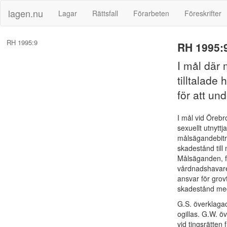
lagen.nu
Lagar
Rättsfall
Förarbeten
Föreskrifter
RH 1995:9
RH 1995:
I mål där
tilltalade
för att un
I mål vid Örebr
sexuellt utnytt
målsägandebiträ
skadestånd till
Målsäganden, fö
vårdnadshavare 
ansvar för grov
skadestånd med
G.S. överklaga
ogillas. G.W. ö
vid tingsrätten