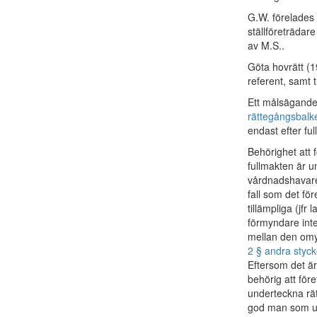
G.W. förelades
ställföreträda
av M.S..
Göta hovrätt (
referent, samt 
Ett målsägandeb
rättegångsbalk
endast efter ful
Behörighet att
fullmakten är u
vårdnadshavare
fall som det fö
tillämpliga (jfr
förmyndare int
mellan den omyn
2 § andra styck
Eftersom det ä
behörig att för
underteckna rät
god man som uts