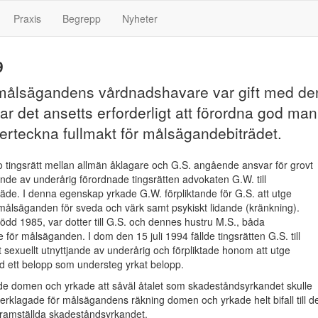
Praxis
Begrepp
Nyheter
9
 målsägandens vårdnadshavare var gift med de
 har det ansetts erforderligt att förordna god man
derteckna fullmakt för målsägandebiträdet.
o tingsrätt mellan allmän åklagare och G.S. angående ansvar för grovt
jande av underårig förordnade tingsrätten advokaten G.W. till
de. I denna egenskap yrkade G.W. förpliktande för G.S. att utge
 målsäganden för sveda och värk samt psykiskt lidande (kränkning).
dd 1985, var dotter till G.S. och dennes hustru M.S., båda
för målsäganden. I dom den 15 juli 1994 fällde tingsrätten G.S. till
t sexuellt utnyttjande av underårig och förpliktade honom att utge
 ett belopp som understeg yrkat belopp.
de domen och yrkade att såväl åtalet som skadeståndsyrkandet skulle
verklagade för målsägandens räkning domen och yrkade helt bifall till d
 framställda skadeståndsyrkandet.