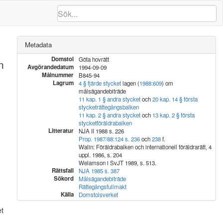
Metadata
Domstol
Göta hovrätt
n
Avgörandedatum
1994-09-09
Målnummer
B845-94
Lagrum
4 § fjärde stycket
lagen (
1988:609
) om
målsägandebiträde
11 kap. 1 § andra stycket
och
20 kap. 14 § första
stycket
rättegångsbalken
11 kap. 2 § andra stycket
och
13 kap. 2 § första
stycket
föräldrabalken
Litteratur
NJA II 1988 s. 226
Prop. 1987/88:124 s. 236
och
238
f.
Walin: Föräldrabalken och internationell föräldrarätt, 4
uppl. 1986, s. 204
Welamson i SvJT 1989, s. 513.
Rättsfall
NJA 1985 s. 387
Sökord
Målsägandebiträde
Rättegångsfullmakt
Källa
Domstolsverket
et