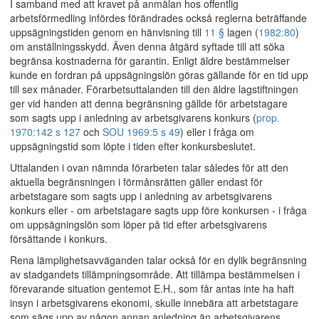
I samband med att kravet på anmälan hos offentlig
arbetsförmedling infördes förändrades också reglerna beträffande
uppsägningstiden genom en hänvisning till
11 §
lagen (
1982:80
)
om anställningsskydd. Även denna åtgärd syftade till att söka
begränsa kostnaderna för garantin. Enligt äldre bestämmelser
kunde en fordran på uppsägningslön göras gällande för en tid upp
till sex månader. Förarbetsuttalanden till den äldre lagstiftningen
ger vid handen att denna begränsning gällde för arbetstagare
som sagts upp i anledning av arbetsgivarens konkurs (
prop.
1970:142 s 127
och
SOU 1969:5 s 49
) eller i fråga om
uppsägningstid som löpte i tiden efter konkursbeslutet.
Uttalanden i ovan nämnda förarbeten talar således för att den
aktuella begränsningen i förmånsrätten gäller endast för
arbetstagare som sagts upp i anledning av arbetsgivarens
konkurs eller - om arbetstagare sagts upp före konkursen - i fråga
om uppsägningslön som löper på tid efter arbetsgivarens
försättande i konkurs.
Rena lämplighetsavväganden talar också för en dylik begränsning
av stadgandets tillämpningsområde. Att tillämpa bestämmelsen i
förevarande situation gentemot E.H., som får antas inte ha haft
insyn i arbetsgivarens ekonomi, skulle innebära att arbetstagare
som sägs upp av någon annan anledning än arbetsgivarens