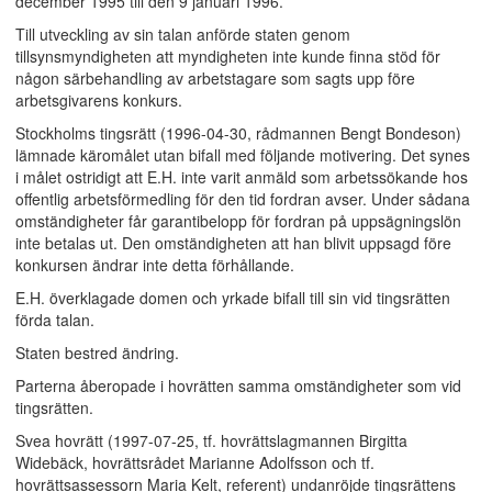
december 1995 till den 9 januari 1996.
Till utveckling av sin talan anförde staten genom
tillsynsmyndigheten att myndigheten inte kunde finna stöd för
någon särbehandling av arbetstagare som sagts upp före
arbetsgivarens konkurs.
Stockholms tingsrätt (1996-04-30, rådmannen Bengt Bondeson)
lämnade käromålet utan bifall med följande motivering. Det synes
i målet ostridigt att E.H. inte varit anmäld som arbetssökande hos
offentlig arbetsförmedling för den tid fordran avser. Under sådana
omständigheter får garantibelopp för fordran på uppsägningslön
inte betalas ut. Den omständigheten att han blivit uppsagd före
konkursen ändrar inte detta förhållande.
E.H. överklagade domen och yrkade bifall till sin vid tingsrätten
förda talan.
Staten bestred ändring.
Parterna åberopade i hovrätten samma omständigheter som vid
tingsrätten.
Svea hovrätt (1997-07-25, tf. hovrättslagmannen Birgitta
Widebäck, hovrättsrådet Marianne Adolfsson och tf.
hovrättsassessorn Maria Kelt, referent) undanröjde tingsrättens