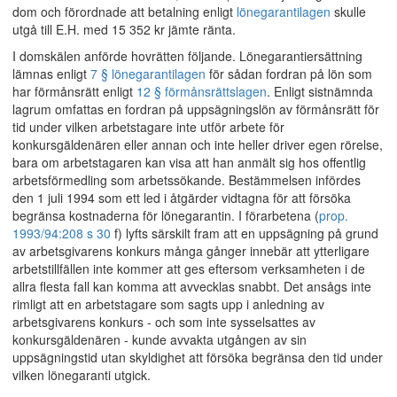
dom och förordnade att betalning enligt
lönegarantilagen
skulle
utgå till E.H. med 15 352 kr jämte ränta.
I domskälen anförde hovrätten följande. Lönegarantiersättning
lämnas enligt
7 § lönegarantilagen
för sådan fordran på lön som
har förmånsrätt enligt
12 § förmånsrättslagen
. Enligt sistnämnda
lagrum omfattas en fordran på uppsägningslön av förmånsrätt för
tid under vilken arbetstagare inte utför arbete för
konkursgäldenären eller annan och inte heller driver egen rörelse,
bara om arbetstagaren kan visa att han anmält sig hos offentlig
arbetsförmedling som arbetssökande. Bestämmelsen infördes
den 1 juli 1994 som ett led i åtgärder vidtagna för att försöka
begränsa kostnaderna för lönegarantin. I förarbetena (
prop.
1993/94:208 s 30
f) lyfts särskilt fram att en uppsägning på grund
av arbetsgivarens konkurs många gånger innebär att ytterligare
arbetstillfällen inte kommer att ges eftersom verksamheten i de
allra flesta fall kan komma att avvecklas snabbt. Det ansågs inte
rimligt att en arbetstagare som sagts upp i anledning av
arbetsgivarens konkurs - och som inte sysselsattes av
konkursgäldenären - kunde avvakta utgången av sin
uppsägningstid utan skyldighet att försöka begränsa den tid under
vilken lönegaranti utgick.