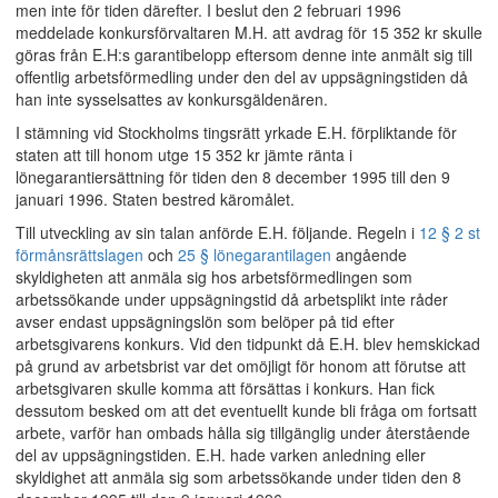
men inte för tiden därefter. I beslut den 2 februari 1996
meddelade konkursförvaltaren M.H. att avdrag för 15 352 kr skulle
göras från E.H:s garantibelopp eftersom denne inte anmält sig till
offentlig arbetsförmedling under den del av uppsägningstiden då
han inte sysselsattes av konkursgäldenären.
I stämning vid Stockholms tingsrätt yrkade E.H. förpliktande för
staten att till honom utge 15 352 kr jämte ränta i
lönegarantiersättning för tiden den 8 december 1995 till den 9
januari 1996. Staten bestred käromålet.
Till utveckling av sin talan anförde E.H. följande. Regeln i
12 § 2 st
förmånsrättslagen
och
25 § lönegarantilagen
angående
skyldigheten att anmäla sig hos arbetsförmedlingen som
arbetssökande under uppsägningstid då arbetsplikt inte råder
avser endast uppsägningslön som belöper på tid efter
arbetsgivarens konkurs. Vid den tidpunkt då E.H. blev hemskickad
på grund av arbetsbrist var det omöjligt för honom att förutse att
arbetsgivaren skulle komma att försättas i konkurs. Han fick
dessutom besked om att det eventuellt kunde bli fråga om fortsatt
arbete, varför han ombads hålla sig tillgänglig under återstående
del av uppsägningstiden. E.H. hade varken anledning eller
skyldighet att anmäla sig som arbetssökande under tiden den 8