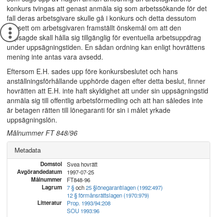
konkurs tvingas att genast anmäla sig som arbetssökande för det
fall deras arbetsgivare skulle gå i konkurs och detta dessutom
oavsett om arbetsgivaren framställt önskemål om att den
uppsagde skall hålla sig tillgänglig för eventuella arbetsuppdrag
under uppsägningstiden. En sådan ordning kan enligt hovrättens
mening inte antas vara avsedd.
Eftersom E.H. sades upp före konkursbeslutet och hans
anställningsförhållande upphörde dagen efter detta beslut, finner
hovrätten att E.H. inte haft skyldighet att under sin uppsägningstid
anmäla sig till offentlig arbetsförmedling och att han således inte
är betagen rätten till lönegaranti för sin i målet yrkade
uppsägningslön.
Målnummer FT 848/96
Metadata
Domstol
Svea hovrätt
Avgörandedatum
1997-07-25
Målnummer
FT848-96
Lagrum
7 §
och
25 §
lönegarantilagen (1992:497)
12 § förmånsrättslagen (1970:979)
Litteratur
Prop. 1993/94:208
SOU 1993:96