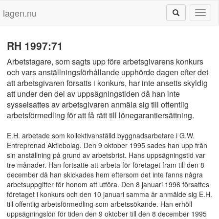
lagen.nu
Toggl
naviga
RH 1997:71
Arbetstagare, som sagts upp före arbetsgivarens konkurs
och vars anställningsförhållande upphörde dagen efter det
att arbetsgivaren försatts i konkurs, har inte ansetts skyldig
att under den del av uppsägningstiden då han inte
sysselsattes av arbetsgivaren anmäla sig till offentlig
arbetsförmedling för att få rätt till lönegarantiersättning.
E.H. arbetade som kollektivanställd byggnadsarbetare i G.W.
Entreprenad Aktiebolag. Den 9 oktober 1995 sades han upp från
sin anställning på grund av arbetsbrist. Hans uppsägningstid var
tre månader. Han fortsatte att arbeta för företaget fram till den 8
december då han skickades hem eftersom det inte fanns några
arbetsuppgifter för honom att utföra. Den 8 januari 1996 försattes
företaget i konkurs och den 10 januari samma år anmälde sig E.H.
till offentlig arbetsförmedling som arbetssökande. Han erhöll
uppsägningslön för tiden den 9 oktober till den 8 december 1995