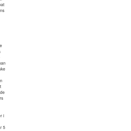
nat
ans
de
å
e
han
ske
en
t
ade
rs
r i
r 5