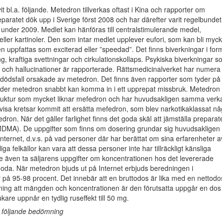
it bl.a. följande. Metedron tillverkas oftast i Kina och rapporter om
paratet dök upp i Sverige först 2008 och har därefter varit regelbundet
nder 2009. Medlet kan hänföras till centralstimulerande medel,
eller kartinoler. Den som intar medlet upplever eufori, som kan bli myck
en uppfattas som exciterad eller ”speedad”. Det finns biverkningar i for
ng, kraftiga svettningar och cirkulationskollaps. Psykiska biverkningar 
 och hallucinationer är rapporterade. Rättsmedicinalverket har numera
 dödsfall orsakade av metedron. Det finns även rapporter som tyder på 
er metedron snabbt kan komma in i ett upprepat missbruk. Metedron
ruktur som mycket liknar mefedron och har huvudsakligen samma verk
visa kretsar kommit att ersätta mefedron, som blev narkotikaklassat nå
dron. När det gäller farlighet finns det goda skäl att jämställa preparat
DMA). De uppgifter som finns om dosering grundar sig huvudsakligen
Internet, d.v.s. på vad personer där har berättat om sina erfarenheter a
iga felkällor kan vara att dessa personer inte har tillräckligt känsliga
 även ta säljarens uppgifter om koncentrationen hos det levererade
goda. När metedron bjuds ut på Internet erbjuds beredningen i
 på 95-98 procent. Det innebär att en bruttodos är lika med en nettodo
tning att mängden och koncentrationen är den förutsatta uppgår en dos
kare uppnår en tydlig ruseffekt till 50 mg.
r följande bedömning