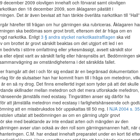
n 9 december 2009 olovligen innehaft och förvarat samt olovligen
narkotikan den 18 december 2009, som åklagaren påstått i
ingen. Det är även bevisat att han tänkte överlåta narkotikan till ”Hall”
rgår härefter till frågan om hur gärningen ska rubriceras. Åklagaren ha
ärningen ska bedömas som grovt brott, eftersom det är fråga om en
ängd narkotika. Enligt
3 § andra stycket narkotikastrafflagen
ska vid
om brottet är grovt särskilt beaktas om det utgjort ett led i en
bedrivits i större omfattning eller yrkesmässigt, avsett särskilt stor
eller eljest varit av särskilt farlig eller hänsynslös art. Bedömningen s
sammanvägning av omständigheterna i det särskilda fallet.
ter framgår att det i och för sig endast är en begränsad dokumentation
lag för de slutsatser han har kommit fram till i fråga om metedron, vilk
 är en så ny drog. Det finns emellertid inget som tyder på att det skulle
ydande skillnader mellan metedron och det mera utforskade mefedron,
shänseende jämställs med ecstasy. Tingsrätten anser sig därför ha
nd för att jämställa metedron med ecstasy i farlighetshänseende och godt
mning att en missbruksdos bör uppskattas till 50 mg. I
NJA 2004 s. 35
stolen uttalat att bedömningen av om en gärning utgör grovt
 bör ske med beaktande av inte endast arten och mängden av den
gärningen avser utan också av den roll som gärningsmannen haft, när 
ahanteringen. C.M. har endast innehaft preparatet under en kort tid efte