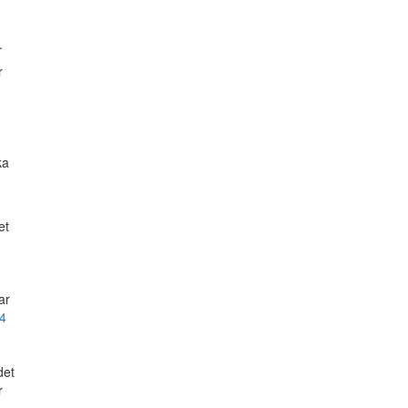
.
r
ka
et
ar
4
det
r