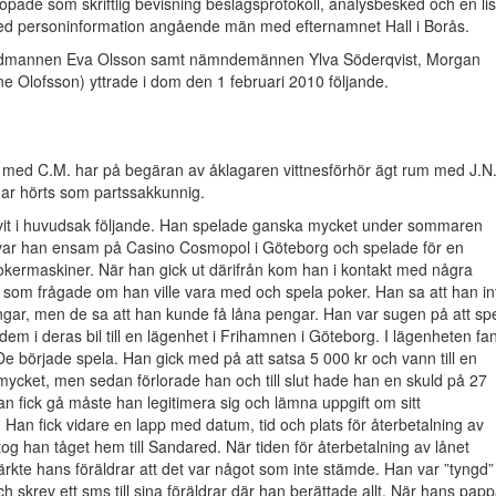
pade som skriftlig bevisning beslagsprotokoll, analysbesked och en lis
med personinformation angående män med efternamnet Hall i Borås.
rådmannen Eva Olsson samt nämndemännen Ylva Söderqvist, Morgan
 Olofsson) yttrade i dom den 1 februari 2010 följande.
 med C.M. har på begäran av åklagaren vittnesförhör ägt rum med J.N
har hörts som partssakkunnig.
vit i huvudsak följande. Han spelade ganska mycket under sommaren
 var han ensam på Casino Cosmopol i Göteborg och spelade för en
okermaskiner. När han gick ut därifrån kom han i kontakt med några
r, som frågade om han ville vara med och spela poker. Han sa att han in
gar, men de sa att han kunde få låna pengar. Han var sugen på att sp
dem i deras bil till en lägenhet i Frihamnen i Göteborg. I lägenheten fa
De började spela. Han gick med på att satsa 5 000 kr och vann till en
ycket, men sedan förlorade han och till slut hade han en skuld på 27
an fick gå måste han legitimera sig och lämna uppgift om sitt
Han fick vidare en lapp med datum, tid och plats för återbetalning av
 tog han tåget hem till Sandared. När tiden för återbetalning av lånet
kte hans föräldrar att det var något som inte stämde. Han var ”tyngd”
ch skrev ett sms till sina föräldrar där han berättade allt. När hans pap