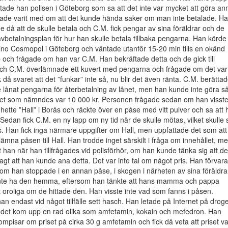
ktade han polisen i Göteborg som sa att det inte var mycket att göra an
hade varit med om att det kunde hända saker om man inte betalade. H
då att de skulle betala och C.M. fick pengar av sina föräldrar och de
vbetalningsplan för hur han skulle betala tillbaka pengarna. Han körde
asino Cosmopol i Göteborg och väntade utanför 15-20 min tills en okänd
och frågade om han var C.M. Han bekräftade detta och de gick till
och C.M. överlämnade ett kuvert med pengarna och frågade om det var
k då svaret att det ”funkar” inte så, nu blir det även ränta. C.M. berätta
 lånat pengarna för återbetalning av lånet, men han kunde inte göra s
et som nämndes var 10 000 kr. Personen frågade sedan om han visst
tte ”Hall” i Borås och räckte över en påse med vitt pulver och sa att 
 Sedan fick C.M. en ny lapp om ny tid när de skulle mötas, vilket skulle 
. Han fick inga närmare uppgifter om Hall, men uppfattade det som att
lämna påsen till Hall. Han trodde inget särskilt i fråga om innehållet, m
 han när han tillfrågades vid polisförhör, om han kunde tänka sig att de
sagt att han kunde ana detta. Det var inte tal om något pris. Han förvar
om han stoppade i en annan påse, i skogen i närheten av sina föräldra
 inte ha den hemma, eftersom han tänkte att hans mamma och pappa
igt oroliga om de hittade den. Han visste inte vad som fanns i påsen.
an endast vid något tillfälle sett hasch. Han letade på Internet på droge
 det kom upp en rad olika som amfetamin, kokain och mefedron. Han
mpisar om priset på cirka 30 g amfetamin och fick då veta att priset va