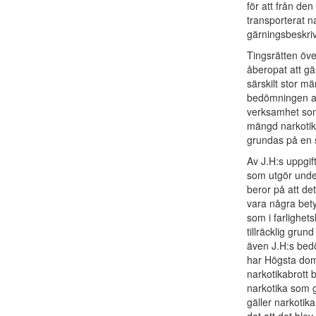
för att från de
transporterat 
gärningsbeskrivn
Tingsrätten öve
åberopat att g
särskilt stor m
bedömningen av 
verksamhet som 
mängd narkotika 
grundas på en 
Av J.H:s uppgif
som utgör under
beror på att det
vara några bet
som i farlighet
tillräcklig gru
även J.H:s bedö
har Högsta dom
narkotikabrott
narkotika som 
gäller narkotik