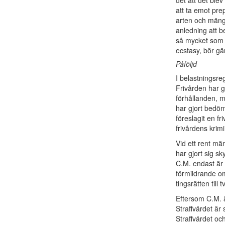
det att det ble
att ta emot prep
arten och mäng
anledning att b
så mycket som 
ecstasy, bör gä
Påföljd
I belastningsre
Frivården har g
förhållanden, m
har gjort bedöm
föreslagit en f
frivårdens krim
Vid ett rent mä
har gjort sig sk
C.M. endast är
förmildrande om
tingsrätten till
Eftersom C.M. ä
Straffvärdet är 
Straffvärdet oc