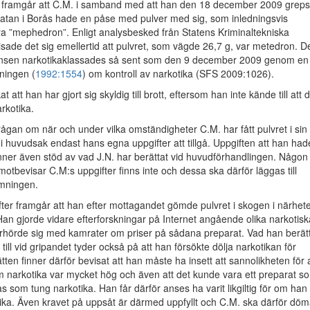
 framgår att C.M. i samband med att han den 18 december 2009 greps
atan i Borås hade en påse med pulver med sig, som inledningsvis
a ”mephedron”. Enligt analysbesked från Statens Kriminaltekniska
sade det sig emellertid att pulvret, som vägde 26,7 g, var metedron. D
ansen narkotikaklassades så sent som den 9 december 2009 genom en
dningen (
1992:1554
) om kontroll av narkotika (SFS 2009:1026).
t att han har gjort sig skyldig till brott, eftersom han inte kände till att 
rkotika.
frågan om när och under vilka omständigheter C.M. har fått pulvret i sin
s i huvudsak endast hans egna uppgifter att tillgå. Uppgiften att han had
nner även stöd av vad J.N. har berättat vid huvudförhandlingen. Någon
otbevisar C.M:s uppgifter finns inte och dessa ska därför läggas till
mningen.
ter framgår att han efter mottagandet gömde pulvret i skogen i närhet
Han gjorde vidare efterforskningar på Internet angående olika narkotisk
örhörde sig med kamrater om priser på sådana preparat. Vad han berät
till vid gripandet tyder också på att han försökte dölja narkotikan för
tten finner därför bevisat att han måste ha insett att sannolikheten för a
m narkotika var mycket hög och även att det kunde vara ett preparat s
 som tung narkotika. Han får därför anses ha varit likgiltig för om han
ika. Även kravet på uppsåt är därmed uppfyllt och C.M. ska därför dö