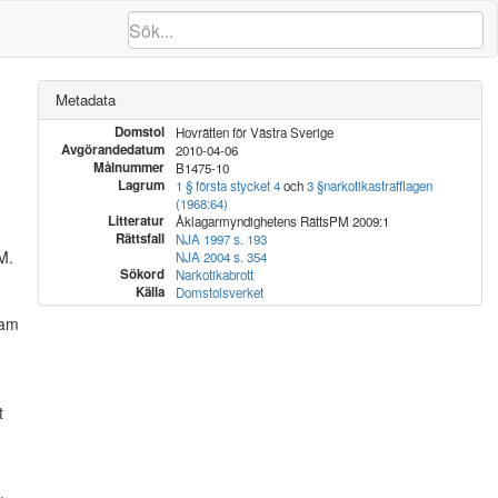
Metadata
Domstol
Hovrätten för Västra Sverige
Avgörandedatum
2010-04-06
Målnummer
B1475-10
Lagrum
1 § första stycket 4
och
3 §
narkotikastrafflagen
(1968:64)
Litteratur
Åklagarmyndighetens RättsPM 2009:1
Rättsfall
NJA 1997 s. 193
M.
NJA 2004 s. 354
Sökord
Narkotikabrott
Källa
Domstolsverket
ram
t