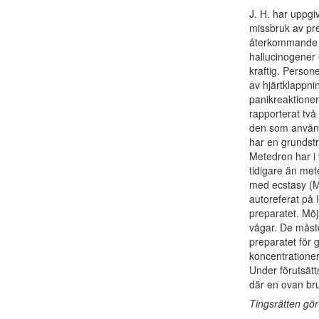
J. H. har uppgiv
missbruk av pre
återkommande u
hallucinogener 
kraftig. Person
av hjärtklappni
panikreaktioner
rapporterat två
den som använd
har en grundst
Metedron har i 
tidigare än mete
med ecstasy (M
autoreferat på 
preparatet. Möjl
vågar. De måste
preparatet för 
koncentrationer
Under förutsät
där en ovan bru
Tingsrätten gö