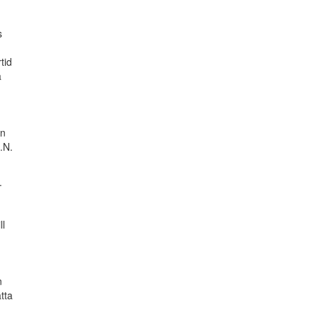
s
tid
a
an
.N.
.
ll
n
tta