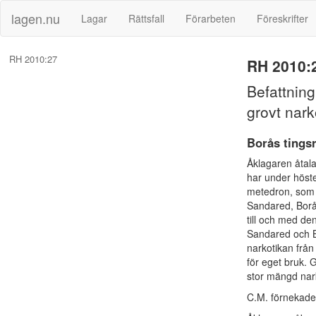
lagen.nu
Lagar
Rättsfall
Förarbeten
Föreskrifter
RH 2010:27
RH 2010:
Befattnin
grovt nark
Borås tingsr
Åklagaren åtala
har under höste
metedron, som ä
Sandared, Borå
till och med de
Sandared och B
narkotikan från
för eget bruk. 
stor mängd nar
C.M. förnekade 