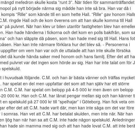
mängd mefedron skulle kosta ”runt 3”. När tiden för sammanträffandet
mopol på nytt började närma sig mådde han inte så bra. Han var då i
kompis ”Rille” som kände till en som hette Hall. ”Rille” gav honom Hall
.M. ringde Hall och de kom överens om att han skulle komma till Hall
a” på pulvret. När han klev ur bilen utanför fastigheten blev han emeller
en. Han hade händerna i fickorna och det kom en polis bakifrån, som s
a” och han släppte då påsen, som han hade med sig till Hall. Hans fot
sen. Han kan inte närmare förklara hur det blev så. - Personerna i
ppgifter om vem han var och de uttalade att han inte skulle försöka
 det då kunde hända saker med honom och hans familj. Efter det att h
med pulvret var det ingen som hörde av sig. Han har inte talat om för J
 spelskuld.
it i huvudsak följande. C.M. och han är bästa vänner och träffas mycket
. har spelat en del men uppfattar det som att han själv har ett större
n C.M. C.M. har spelat om belopp på 4-5 000 kr men även om belopp
5-20 000 kr. Han och C.M. har lånat pengar mellan sig och han känner ti
t en spelskuld på 27 000 kr till ”spelhajar” i Göteborg. Han fick veta om
ar efter det att C.M. hade varit där, men kan inte säga om det var före
i somras. Han vet att C.M. har betalat skulden, men inte när. När han
en ljög han när han sa att C.M. inte hade någon spelskuld. Anledninge
att han hade sin mamma med sig och att han hade lovat C.M. att inte berä