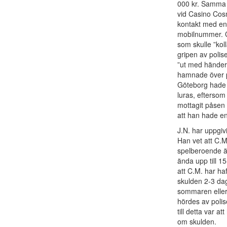
000 kr. Samma 
vid Casino Cos
kontakt med en 
mobilnummer. C
som skulle ”koll
gripen av polis
”ut med händern
hamnade över på
Göteborg hade u
luras, eftersom
mottagit påsen 
att han hade en
J.N. har uppgiv
Han vet att C.M
spelberoende ä
ända upp till 1
att C.M. har haf
skulden 2-3 dag
sommaren eller 
hördes av polis
till detta var 
om skulden.