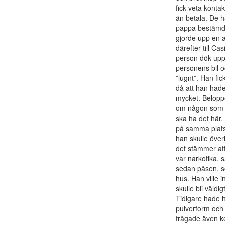
fick veta konta
än betala. De 
pappa bestämde 
gjorde upp en a
därefter till C
person dök upp 
personens bil 
”lugnt”. Han fic
då att han hade
mycket. Belopp
om någon som he
ska ha det här.
på samma plats
han skulle över
det stämmer att
var narkotika, 
sedan påsen, s
hus. Han ville
skulle bli väld
Tidigare hade h
pulverform och
frågade även ko