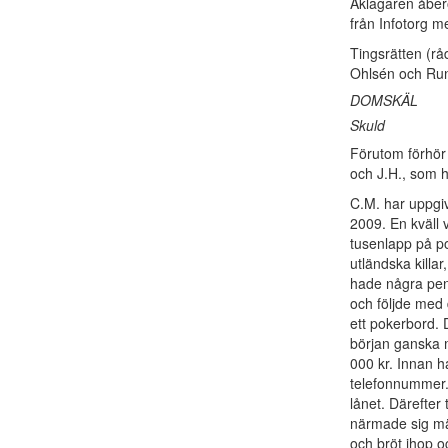
Åklagaren åbero
från Infotorg 
Tingsrätten (
Ohlsén och Rune
DOMSKÄL
Skuld
Förutom förhör
och J.H., som 
C.M. har uppgi
2009. En kväll
tusenlapp på p
utländska killa
hade några pen
och följde med 
ett pokerbord. 
början ganska m
000 kr. Innan h
telefonnummer. 
lånet. Därefter
närmade sig mär
och bröt ihop o