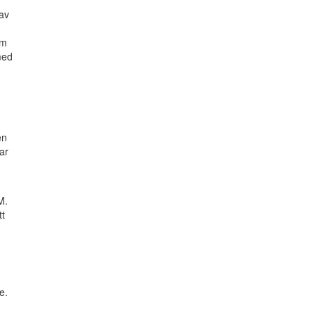
 av
om
med
en
ar
M.
tt
e.