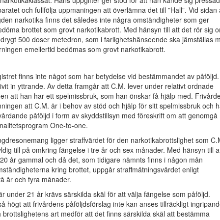
v narkotikaklassat. Hans uppgifter ger stöd för att han kände sig pressad
aratet och fullfölja uppmaningen att överlämna det till ”Hall”. Vid sidan
den narkotika finns det således inte några omständigheter som ger
edöma brottet som grovt narkotikabrott. Med hänsyn till att det rör sig 
drygt 500 doser metedron, som i farlighetshänseende ska jämställas 
rningen emellertid bedömas som grovt narkotikabrott.
gistret finns inte något som har betydelse vid bestämmandet av påföljd.
ivit in yttrande. Av detta framgår att C.M. lever under relativt ordnade
en att han har ett spelmissbruk, som han önskar få hjälp med. Frivård
ningen att C.M. är i behov av stöd och hjälp för sitt spelmissbruk och h
rivårdande påföljd i form av skyddstillsyn med föreskrift om att genomgå
inalitetsprogram One-to-one.
ngdresonemang ligger straffvärdet för den narkotikabrottslighet som C.
yldig till på omkring fängelse i tre år och sex månader. Med hänsyn till a
 20 år gammal och då det, som tidigare nämnts finns i någon mån
ständigheterna kring brottet, uppgår straffmätningsvärdet enligt
 två år och fyra månader.
r under 21 år krävs särskilda skäl för att välja fängelse som påföljd.
så högt att frivårdens påföljdsförslag inte kan anses tillräckligt ingripand
h brottslighetens art medför att det finns särskilda skäl att bestämma