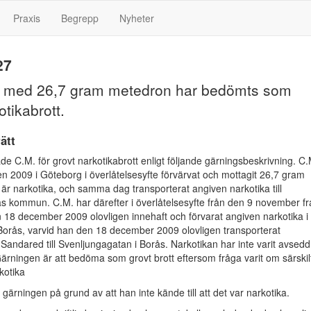
Praxis
Begrepp
Nyheter
27
g med 26,7 gram metedron har bedömts som
otikabrott.
ätt
de C.M. för grovt narkotikabrott enligt följande gärningsbeskrivning. C.
n 2009 i Göteborg i överlåtelsesyfte förvärvat och mottagit 26,7 gram
r narkotika, och samma dag transporterat angiven narkotika till
s kommun. C.M. har därefter i överlåtelsesyfte från den 9 november f
n 18 december 2009 olovligen innehaft och förvarat angiven narkotika i
orås, varvid han den 18 december 2009 olovligen transporterat
 Sandared till Svenljungagatan i Borås. Narkotikan har inte varit avsedd
Gärningen är att bedöma som grovt brott eftersom fråga varit om särskil
kotika
gärningen på grund av att han inte kände till att det var narkotika.