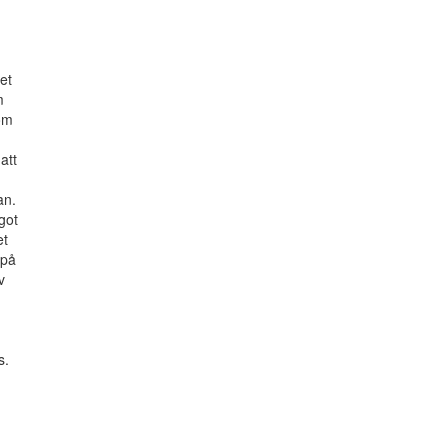
et
m
som
att
an.
got
et
 på
v
s.