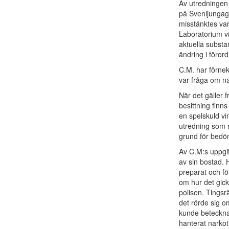
Av utredningen
på Svenljungag
misstänktes var
Laboratorium vi
aktuella subst
ändring i föror
C.M. har förneka
var fråga om na
När det gäller 
besittning finn
en spelskuld vi
utredning som m
grund för bedö
Av C.M:s uppgif
av sin bostad. 
preparat och f
om hur det gick 
polisen. Tingsrä
det rörde sig o
kunde betecknas
hanterat narkot