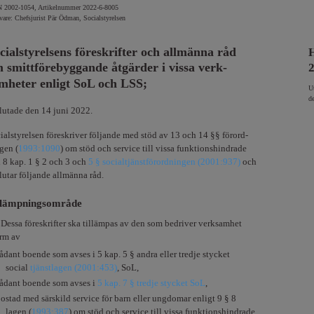
 2002-1054, Artikelnummer 2022-6-8005
vare: Chefsjurist Pär Ödman, Socialstyrelsen
cialstyrelsens föreskrifter och allmänna råd
 smittförebyggande åtgärder i vissa verk-
mheter enligt SoL och LSS;
U
d
lutade den 14 juni 2022.
ialstyrelsen föreskriver följande med stöd av 13 och 14 §§ förord-
gen (
1993:1090
) om stöd och service till vissa funktionshindrade
 8 kap. 1 § 2 och 3 och
5 § socialtjänstförordningen (2001:937)
och
lutar följande allmänna råd.
llämpningsområde
§
Dessa föreskrifter ska tillämpas av den som bedriver verksamhet
orm av
sådant boende som avses i 5 kap. 5 § andra eller tredje stycket
social
tjänstlagen (2001:453)
, SoL,
sådant boende som avses i
5 kap. 7 § tredje stycket SoL
,
bostad med särskild service för barn eller ungdomar enligt 9 § 8
lagen (
1993:387
) om stöd och service till vissa funktionshindrade,