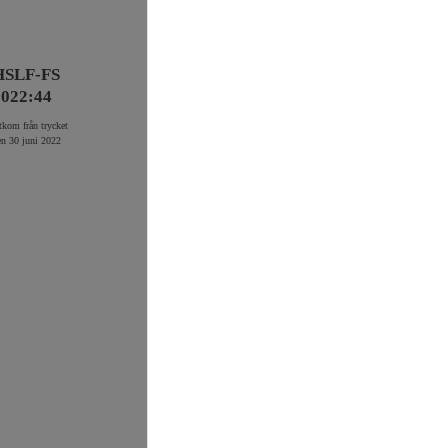
HSLF-FS
2022:44
tkom från trycket
en 30 juni 2022