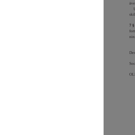
äve
ski
7 
for
nin
Den
Soc
OL