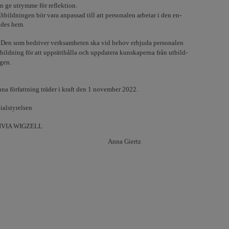
n ge utrymme för reflektion.
Utbildningen bör vara anpassad till att personalen arbetar i den en-
ldes hem.
§
Den som bedriver verksamheten ska vid behov erbjuda personalen
tbildning för att upprätthålla och uppdatera kunskaperna från utbild-
gen.
na författning träder i kraft den 1 november 2022.
ialstyrelsen
IVIA WIGZELL
Anna Giertz