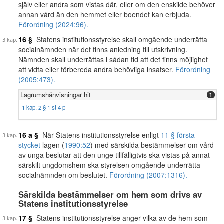
själv eller andra som vistas där, eller om den enskilde behöver
annan vård än den hemmet eller boendet kan erbjuda.
Förordning (2024:96).
16 §
Statens institutionsstyrelse skall omgående underrätta
socialnämnden när det finns anledning till utskrivning.
Nämnden skall underrättas i sådan tid att det finns möjlighet
att vidta eller förbereda andra behövliga insatser.
Förordning
(2005:473).
Lagrumshänvisningar hit
1
1 kap. 2 § 1 st 4 p
16 a §
När Statens institutionsstyrelse enligt
11 § första
stycket
lagen (
1990:52
) med särskilda bestämmelser om vård
av unga beslutar att den unge tillfälligtvis ska vistas på annat
särskilt ungdomshem ska styrelsen omgående underrätta
socialnämnden om beslutet.
Förordning (2007:1316).
Särskilda bestämmelser om hem som drivs av
Statens institutionsstyrelse
17 §
Statens institutionsstyrelse anger vilka av de hem som