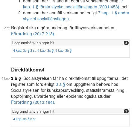
dem som har tillstånd att bedriva verksamhet enligt
7
kap. 1 § första stycket socialtjänstlagen (2001:453)
, och
dem som har anmält verksamhet enligt
7 kap. 1 § andra
stycket socialtjänstlagen
.
Registret ska utgöra underlag för tillsynsverksamheten.
Förordning (2017:213).
Lagrumshänvisningar hit
3
4 kap. 3c § 3 st
,
4 kap. 3c §
,
4 kap. 3b §
Direktåtkomst
3 b §
Socialstyrelsen får ha direktåtkomst till uppgifterna i det
register som förs enligt
3 a §
om uppgifterna behövs hos
Socialstyrelsen för kunskapsutveckling, statistikframställning,
uppföljning, utvärdering eller epidemiologiska studier.
Förordning (2013:184).
Lagrumshänvisningar hit
1
4 kap. 3c § 3 st