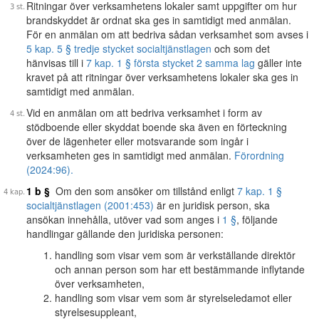
Ritningar över verksamhetens lokaler samt uppgifter om hur
brandskyddet är ordnat ska ges in samtidigt med anmälan.
För en anmälan om att bedriva sådan verksamhet som avses i
5 kap. 5 § tredje stycket socialtjänstlagen
och som det
hänvisas till i
7 kap. 1 § första stycket 2 samma lag
gäller inte
kravet på att ritningar över verksamhetens lokaler ska ges in
samtidigt med anmälan.
Vid en anmälan om att bedriva verksamhet i form av
stödboende eller skyddat boende ska även en förteckning
över de lägenheter eller motsvarande som ingår i
verksamheten ges in samtidigt med anmälan.
Förordning
(2024:96).
1 b §
Om den som ansöker om tillstånd enligt
7 kap. 1 §
socialtjänstlagen (2001:453)
är en juridisk person, ska
ansökan innehålla, utöver vad som anges i
1 §
, följande
handlingar gällande den juridiska personen:
handling som visar vem som är verkställande direktör
och annan person som har ett bestämmande inflytande
över verksamheten,
handling som visar vem som är styrelseledamot eller
styrelsesuppleant,