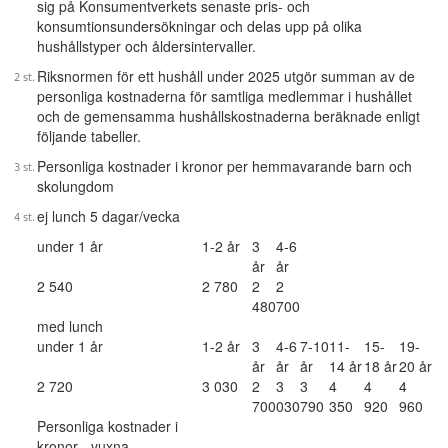
sig på Konsumentverkets senaste pris- och
konsumtionsundersökningar och delas upp på olika
hushållstyper och åldersintervaller.
Riksnormen för ett hushåll under 2025 utgör summan av de
personliga kostnaderna för samtliga medlemmar i hushållet
och de gemensamma hushållskostnaderna beräknade enligt
följande tabeller.
Personliga kostnader i kronor per hemmavarande barn och
skolungdom
ej lunch 5 dagar/vecka
under 1 år
1-2 år
3
4-6
år
år
2 540
2 780
2
2
480
700
med lunch
under 1 år
1-2 år
3
4-6
7-10
11-
15-
19-
år
år
år
14 år
18 år
20 år
2 720
3 030
2
3
3
4
4
4
700
030
790
350
920
960
Personliga kostnader i
kronor - vuxna