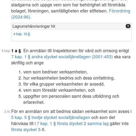
stadgarna och uppge vem som har behörighet att företräda
bolaget, föreningen, samfälligheten eller stiftelsen.
Förordning
(2024:96).
Lagrumshänvisningar hit
1
4 kap. 1b §
1 a §
En anmälan till Inspektionen för vård och omsorg enligt
7 kap. 1 § andra stycket socialtjänstlagen (2001:453)
ska vara
skriftlig och ange
vem som bedriver verksamheten,
hur verksamheten bedrivs och dess omfattning,
för vilka grupper verksamheten är avsedd,
vem som förestår verksamheten, och
uppgifter om personalen samt dess utbildning och
erfarenhet.
För en anmälan om att bedriva sådan verksamhet som avses i
5 kap. 5 § tredje stycket socialtjänstlagen
och som det
hänvisas till i
7 kap. 1 § första stycket 2 samma lag
gäller inte
första stycket 3
-5.