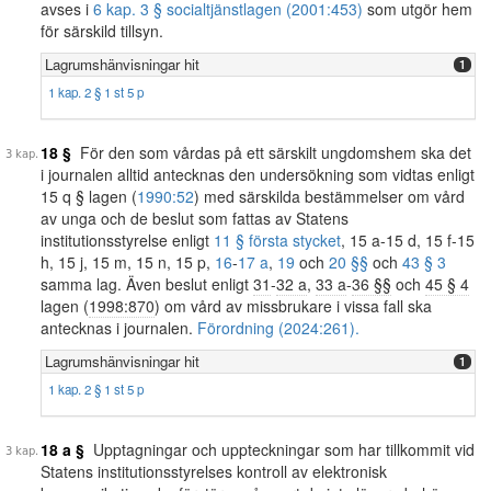
avses i
6 kap. 3 § socialtjänstlagen (2001:453)
som utgör hem
för särskild tillsyn.
Lagrumshänvisningar hit
1
1 kap. 2 § 1 st 5 p
18 §
För den som vårdas på ett särskilt ungdomshem ska det
i journalen alltid antecknas den undersökning som vidtas enligt
15 q § lagen (
1990:52
) med särskilda bestämmelser om vård
av unga och de beslut som fattas av Statens
institutionsstyrelse enligt
11 § första stycket
, 15 a-15 d, 15 f-15
h, 15 j, 15 m, 15 n, 15 p,
16
-
17 a
,
19
och
20 §§
och
43 § 3
samma lag. Även beslut enligt
31
-
32 a
,
33 a
-
36 §§
och
45 § 4
lagen (
1998:870
) om vård av missbrukare i vissa fall ska
antecknas i journalen.
Förordning (2024:261).
Lagrumshänvisningar hit
1
1 kap. 2 § 1 st 5 p
18 a §
Upptagningar och uppteckningar som har tillkommit vid
Statens institutionsstyrelses kontroll av elektronisk