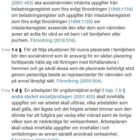
(2001:453)
ska socialnämnden inhämta uppgifter från
belastningsregistret som förs enligt förordningen (
1999:1134
)
om belastningsregister och uppgifter från misstankeregistret
som förs enligt förordningen (
1999:1135
) om
misstankeregister avseende den eller dem som nämnden
avser att anlita för vård av ett barn i ett familjehem eller
jourhem.
Förordning (2016:516).
1 c §
För att följa situationen för vuxna placerade i familjehem
bör den socialnämnd som är ansvarig för en sådan placering
fortlöpande hålla sig väl förtrogen med förhållandena i
hemmen och ge såväl dessa som de placerade behövligt stöd
genom personliga besök av representanter för nämnden och
på annat lämpligt sätt.
Förordning (2003:304).
1 d §
En arbetsplan för ungdomstjänst enligt
5 kap. 1 b §
andra stycket socialtjänstlagen (2001:453)
skall innehålla
uppgifter om var arbetet skall utföras, vilka arbetstider som
skall gälla, det lägsta och det högsta antalet timmar som den
dömde har att fullgöra per vecka eller månad samt de övriga
villkor som är nödvändiga för verksamheten. Arbetsplanen
skall också innehålla uppgifter om innehållet i och
omfattningen av annan särskilt anordnad verksamhet.