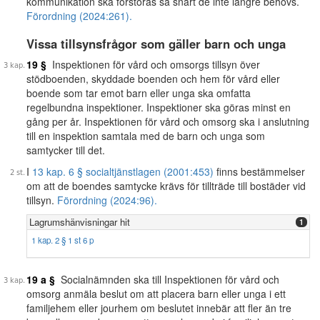
kommunikation ska förstöras så snart de inte längre behövs.
Förordning (2024:261).
Vissa tillsynsfrågor som gäller barn och unga
19 §
Inspektionen för vård och omsorgs tillsyn över
stödboenden, skyddade boenden och hem för vård eller
boende som tar emot barn eller unga ska omfatta
regelbundna inspektioner. Inspektioner ska göras minst en
gång per år. Inspektionen för vård och omsorg ska i anslutning
till en inspektion samtala med de barn och unga som
samtycker till det.
I
13 kap. 6 § socialtjänstlagen (2001:453)
finns bestämmelser
om att de boendes samtycke krävs för tillträde till bostäder vid
tillsyn.
Förordning (2024:96).
Lagrumshänvisningar hit
1
1 kap. 2 § 1 st 6 p
19 a §
Socialnämnden ska till Inspektionen för vård och
omsorg anmäla beslut om att placera barn eller unga i ett
familjehem eller jourhem om beslutet innebär att fler än tre