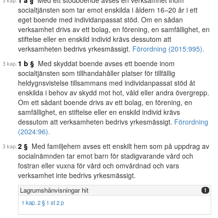
1 a §
Med ett stödboende avses en verksamhet inom
socialtjänsten som tar emot enskilda i åldern 16–20 år i ett
eget boende med individanpassat stöd. Om en sådan
verksamhet drivs av ett bolag, en förening, en samfällighet, en
stiftelse eller en enskild individ krävs dessutom att
verksamheten bedrivs yrkesmässigt.
Förordning (2015:995).
1 b §
Med skyddat boende avses ett boende inom
socialtjänsten som tillhandahåller platser för tillfällig
heldygnsvistelse tillsammans med individanpassat stöd åt
enskilda i behov av skydd mot hot, våld eller andra övergrepp.
Om ett sådant boende drivs av ett bolag, en förening, en
samfällighet, en stiftelse eller en enskild individ krävs
dessutom att verksamheten bedrivs yrkesmässigt.
Förordning
(2024:96).
2 §
Med familjehem avses ett enskilt hem som på uppdrag av
socialnämnden tar emot barn för stadigvarande vård och
fostran eller vuxna för vård och omvårdnad och vars
verksamhet inte bedrivs yrkesmässigt.
Lagrumshänvisningar hit
1
1 kap. 2 § 1 st 2 p