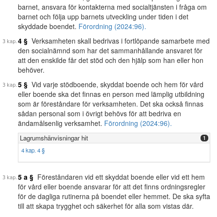
barnet, ansvara för kontakterna med socialtjänsten i fråga om
barnet och följa upp barnets utveckling under tiden i det
skyddade boendet.
Förordning (2024:96).
4 §
Verksamheten skall bedrivas i fortlöpande samarbete med
den socialnämnd som har det sammanhållande ansvaret för
att den enskilde får det stöd och den hjälp som han eller hon
behöver.
5 §
Vid varje stödboende, skyddat boende och hem för vård
eller boende ska det finnas en person med lämplig utbildning
som är föreståndare för verksamheten. Det ska också finnas
sådan personal som i övrigt behövs för att bedriva en
ändamålsenlig verksamhet.
Förordning (2024:96).
Lagrumshänvisningar hit
1
4 kap. 4 §
5 a §
Föreståndaren vid ett skyddat boende eller vid ett hem
för vård eller boende ansvarar för att det finns ordningsregler
för de dagliga rutinerna på boendet eller hemmet. De ska syfta
till att skapa trygghet och säkerhet för alla som vistas där.