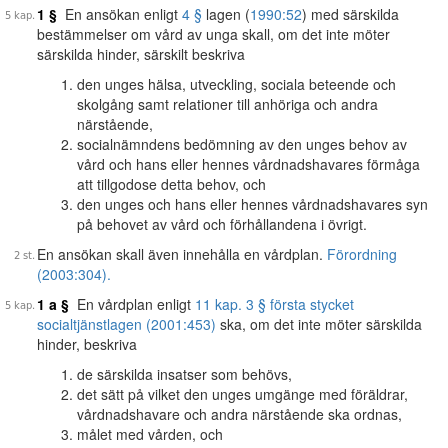
1 §
En ansökan enligt
4 §
lagen (
1990:52
) med särskilda
bestämmelser om vård av unga skall, om det inte möter
särskilda hinder, särskilt beskriva
den unges hälsa, utveckling, sociala beteende och
skolgång samt relationer till anhöriga och andra
närstående,
socialnämndens bedömning av den unges behov av
vård och hans eller hennes vårdnadshavares förmåga
att tillgodose detta behov, och
den unges och hans eller hennes vårdnadshavares syn
på behovet av vård och förhållandena i övrigt.
En ansökan skall även innehålla en vårdplan.
Förordning
(2003:304).
1 a §
En vårdplan enligt
11 kap. 3 § första stycket
socialtjänstlagen (2001:453)
ska, om det inte möter särskilda
hinder, beskriva
de särskilda insatser som behövs,
det sätt på vilket den unges umgänge med föräldrar,
vårdnadshavare och andra närstående ska ordnas,
målet med vården, och