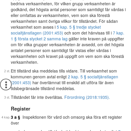
bedriva verksamheten, för vilken grupp verksamheten är
godkänd, det högsta antal personer som samtidigt får vårdas i
eller omfattas av verksamheten, vem som ska förestå
verksamheten samt övriga villkor för tillståndet. För sådan
verksamhet som avses i
5 kap. 5 § tredje stycket
socialtjänstlagen (2001:453)
och som det hänvisas till i
7 kap.
1 § första stycket 2 samma lag
gäller inte kraven på uppgifter
om för vilka grupper verksamheten är avsedd, om det högsta
antalet personer som samtidigt får vistas eller vårdas i
verksamheten och kravet på uppgift om vem som ska förestå
verksamheten.
Ett tillstånd ska meddelas tills vidare. Till verksamhet som
kommunen genom avtal enligt
2 kap. 5 § socialtjänstlagen
(2001:453)
har överlämnat till enskild att utföra får även
tidsbegränsade tillstånd meddelas.
Tillståndet får inte överlåtas.
Förordning (2018:1935).
Register
3 a §
Inspektionen för vård och omsorg ska föra ett register
över