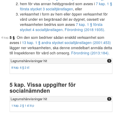
hem för viss annan heldygnsvård som avses i
7 kap. 1 §
första stycket 3 socialtjänstlagen
, eller
verksamhet i form av hem eller öppen verksamhet för
vård under en begränsad del av dygnet, oavsett var
verksamheten bedrivs som avses
7 kap. 1 § första
stycket 4 socialtjänstlagen
.
Förordning (2018:1935).
5 §
Om den som bedriver sådan enskild verksamhet som
avses i
13 kap. 1 § andra stycket socialtjänstlagen (2001:453)
lägger ner verksamheten, ska denne omedelbart anmäla detta
till Inspektionen för vård och omsorg.
Förordning (2013:184).
Lagrumshänvisningar hit
1
8 kap. 6 § 2 st
5 kap. Vissa uppgifter för
socialnämnden
Lagrumshänvisningar hit
1
1 kap. 2 § 1 st 8 p