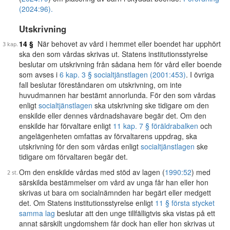
(2024:96).
Utskrivning
14 §
När behovet av vård i hemmet eller boendet har upphört
ska den som vårdas skrivas ut. Statens institutionsstyrelse
beslutar om utskrivning från sådana hem för vård eller boende
som avses i
6 kap. 3 § socialtjänstlagen (2001:453)
. I övriga
fall beslutar föreståndaren om utskrivning, om inte
huvudmannen har bestämt annorlunda. För den som vårdas
enligt
socialtjänstlagen
ska utskrivning ske tidigare om den
enskilde eller dennes vårdnadshavare begär det. Om den
enskilde har förvaltare enligt
11 kap. 7 § föräldrabalken
och
angelägenheten omfattas av förvaltarens uppdrag, ska
utskrivning för den som vårdas enligt
socialtjänstlagen
ske
tidigare om förvaltaren begär det.
Om den enskilde vårdas med stöd av lagen (
1990:52
) med
särskilda bestämmelser om vård av unga får han eller hon
skrivas ut bara om socialnämnden har begärt eller medgett
det. Om Statens institutionsstyrelse enligt
11 § första stycket
samma lag
beslutar att den unge tillfälligtvis ska vistas på ett
annat särskilt ungdomshem får dock han eller hon skrivas ut