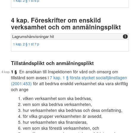
1 kap. 2 § 1 st 6 p
4 kap. Föreskrifter om enskild
verksamhet och om anmälningsplikt
Lagrumshänvisningar hit
1
1 kap. 2 § 1 st 7 p
Tillståndsplikt och anmälningsplikt
1 §
En ansökan till Inspektionen för vård och omsorg om
tillstånd som avses i
7 kap. 1 § första stycket socialtjänstlagen
(2001:453)
för att bedriva enskild verksamhet ska vara skriftlig
och ange
vilken verksamhet som ska bedrivas,
vem som ska bedriva verksamheten,
hur verksamheten ska bedrivas och dess omfattning,
för vilka grupper verksamheten är avsedd,
hur verksamheten ska finansieras,
vem som ska förestå verksamheten, och