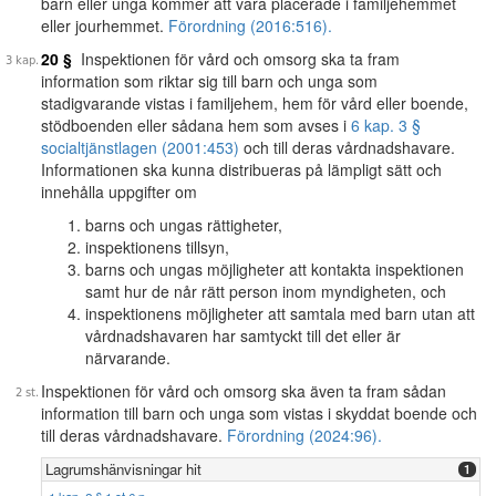
barn eller unga kommer att vara placerade i familjehemmet
eller jourhemmet.
Förordning (2016:516).
20 §
Inspektionen för vård och omsorg ska ta fram
information som riktar sig till barn och unga som
stadigvarande vistas i familjehem, hem för vård eller boende,
stödboenden eller sådana hem som avses i
6 kap. 3 §
socialtjänstlagen (2001:453)
och till deras vårdnadshavare.
Informationen ska kunna distribueras på lämpligt sätt och
innehålla uppgifter om
barns och ungas rättigheter,
inspektionens tillsyn,
barns och ungas möjligheter att kontakta inspektionen
samt hur de når rätt person inom myndigheten, och
inspektionens möjligheter att samtala med barn utan att
vårdnadshavaren har samtyckt till det eller är
närvarande.
Inspektionen för vård och omsorg ska även ta fram sådan
information till barn och unga som vistas i skyddat boende och
till deras vårdnadshavare.
Förordning (2024:96).
Lagrumshänvisningar hit
1