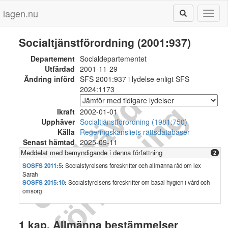
lagen.nu
Toggl
naviga
Socialtjänstförordning (2001:937)
Departement
Socialdepartementet
Utfärdad
2001-11-29
Ändring införd
SFS 2001:937 i lydelse enligt SFS
2024:1173
U
p
p
h
ä
v
d
f
ö
r
f
a
t
t
n
i
n
g
Ikraft
2002-01-01
Upphäver
Socialtjänstförordning (1981:750)
Källa
Regeringskansliets rättsdatabaser
Senast hämtad
2025-09-11
Meddelat med bemyndigande i denna författning
2
SOSFS 2011:5
:
Socialstyrelsens föreskrifter och allmänna råd om lex
Sarah
SOSFS 2015:10
:
Socialstyrelsens föreskrifter om basal hygien i vård och
omsorg
1 kap. Allmänna bestämmelser