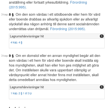
anställning eller fortsatt yrkesutbildning.
Förordning
(2015:995).
8 §
Om den som vårdas i ett stödboende eller hem för vård
eller boende drabbas av allvarlig sjukdom eller av allvarligt
olycksfall ska någon anhörig till denne samt socialnämnden
underrättas utan dröjsmål.
Förordning (2015:995).
Lagrumshänvisningar hit
1
4 kap. 4 §
9 §
Om en domstol eller en annan myndighet begär att den
som vårdas i ett hem för vård eller boende skall inställa sig
hos myndigheten, skall han eller hon ges möjlighet att göra
det. Om inställelsen skulle vara uppenbart olämplig ur
vårdsynpunkt eller annat hinder finns mot inställelsen, skall
detta omedelbart anmälas hos myndigheten.
Lagrumshänvisningar hit
1
1 kap. 2 § 1 st 3 p