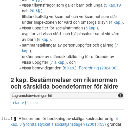
vissa tillsynsfrågor som gäller barn och unga (
3 kap.
19
och
20 §§
),
tillståndspliktig verksamhet och verksamhet som står
under Inspektionen för vård och omsorgs tillsyn (
4 kap.
),
vissa uppgifter för socialnämnden (
5 kap.
),
avgifter vid vissa stöd- och hjälpinsatser samt vid vård
av barn (
6 kap.
),
sammanställningar av personuppgifter och gallring (
7
kap.
),
erkännande av utländsk utbildning för utförande av
vissa uppgifter (
7 a kap.
), och
vissa bemyndiganden (
8 kap.
).
Förordning (2024:96).
2 kap. Bestämmelser om riksnormen
och särskilda boendeformer för äldre
Lagrumshänvisningar hit
1
1 kap. 2 § 1 st 1 p
1 §
Riksnormen för beräkning av skäliga kostnader enligt
4
kap. 3 § första stycket 1 socialtjänstlagen (2001:453)
grundar