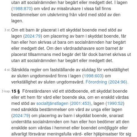
utan att socialnämnden har begärt eller medgett det. I lagen
(
1988:870
) om vård av missbrukare i vissa fall finns
bestämmelser om utskrivning från vård med stöd av den
lagen.
Om ett barn är placerat i ett skyddat boende med stöd av
lagen (
2024:79
) om placering av barn i skyddat boende, får
han eller hon skrivas ut bara om socialnämnden har begärt
eller medgett det. Om den vårdnadshavare som barnet är
placerat tillsammans med begär det får dock barnet skrivas ut
utan att socialnämnden har begärt eller medgett det.
Särskilda regler om fastställande av slutdag för verkställighet
av sluten ungdomsvård finns i lagen (
1998:603
) om
verkställighet av sluten ungdomsvård.
Förordning (2024:96).
15 §
Föreståndaren vid ett stödboende, ett skyddat boende
eller ett hem för vård eller boende ska, om en enskild vårdas
med stöd av
socialtjänstlagen (2001:453)
, lagen (
1990:52
)
med särskilda bestämmelser om vård av unga eller lagen
(
2024:79
) om placering av barn i skyddat boende, snarast
underrätta socialnämnden om han eller hon bedömer att den
enskilde som vårdas i hemmet eller boendet omöjliggör eller
allvarligt försvårar meningsfulla vård- eller hjälpinsatser för sig