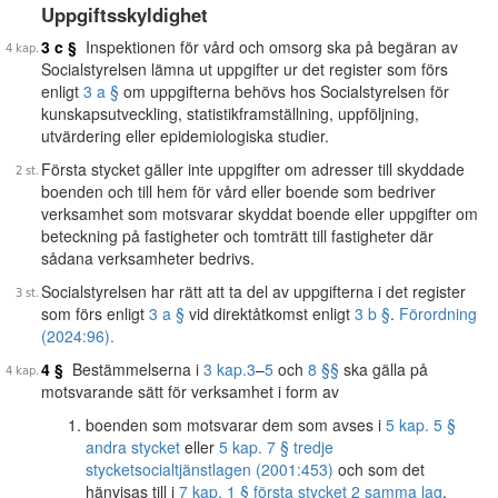
Uppgiftsskyldighet
3 c §
Inspektionen för vård och omsorg ska på begäran av
Socialstyrelsen lämna ut uppgifter ur det register som förs
enligt
3 a §
om uppgifterna behövs hos Socialstyrelsen för
kunskapsutveckling, statistikframställning, uppföljning,
utvärdering eller epidemiologiska studier.
Första stycket gäller inte uppgifter om adresser till skyddade
boenden och till hem för vård eller boende som bedriver
verksamhet som motsvarar skyddat boende eller uppgifter om
beteckning på fastigheter och tomträtt till fastigheter där
sådana verksamheter bedrivs.
Socialstyrelsen har rätt att ta del av uppgifterna i det register
som förs enligt
3 a §
vid direktåtkomst enligt
3 b §
.
Förordning
(2024:96).
4 §
Bestämmelserna i
3 kap.
3
–
5
och
8 §§
ska gälla på
motsvarande sätt för verksamhet i form av
boenden som motsvarar dem som avses i
5 kap. 5 §
andra stycket
eller
5 kap. 7 § tredje
stycket
socialtjänstlagen (2001:453)
och som det
hänvisas till i
7 kap. 1 § första stycket 2 samma lag
,