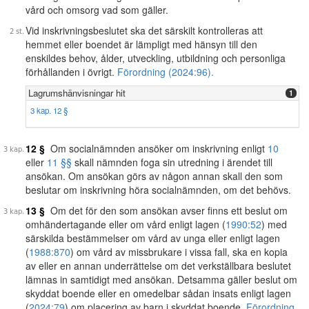
vård och omsorg vad som gäller.
Vid inskrivningsbeslutet ska det särskilt kontrolleras att
hemmet eller boendet är lämpligt med hänsyn till den
enskildes behov, ålder, utveckling, utbildning och personliga
förhållanden i övrigt.
Förordning (2024:96).
Lagrumshänvisningar hit
1
3 kap. 12 §
12 §
Om socialnämnden ansöker om inskrivning enligt
10
eller
11 §§
skall nämnden foga sin utredning i ärendet till
ansökan. Om ansökan görs av någon annan skall den som
beslutar om inskrivning höra socialnämnden, om det behövs.
13 §
Om det för den som ansökan avser finns ett beslut om
omhändertagande eller om vård enligt lagen (
1990:52
) med
särskilda bestämmelser om vård av unga eller enligt lagen
(
1988:870
) om vård av missbrukare i vissa fall, ska en kopia
av eller en annan underrättelse om det verkställbara beslutet
lämnas in samtidigt med ansökan. Detsamma gäller beslut om
skyddat boende eller en omedelbar sådan insats enligt lagen
(
2024:79
) om placering av barn i skyddat boende.
Förordning