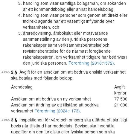
handling som visar samtliga bolagsmän, om sökanden
är ett kommanditbolag eller annat handelsbolag,
handling som visar personer som genom ett direkt eller
indirekt ägande har ett väsentligt inflytande över
verksamheten, och
årsredovisning, årsbokslut eller motsvarande
sammanställning av den juridiska personens
räkenskaper samt verksamhetsberättelse och
revisionsberättelse för de närmast föregående
räkenskapsåren, om verksamhet tidigare har bedrivits i
den juridiska personen.
Förordning (2018:1572).
2 §
Avgift för en ansökan om att bedriva enskild verksamhet
ska betalas med följande belopp:
Ärendeslag
Avgift
kronor
Ansökan om att bedriva en ny verksamhet
77 500
Ansökan om ändring av ett tillstånd att bedriva
21 000
verksamhet
Förordning (2024:1173).
3 §
Inspektionen för vård och omsorg ska utfärda ett skriftligt
bevis när tillstånd har meddelats. Beviset ska innehålla
uppgifter om den juridiska eller fysiska person som ska