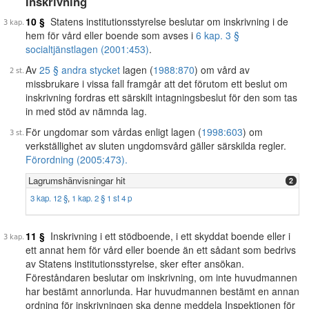
Inskrivning
10 §
Statens institutionsstyrelse beslutar om inskrivning i de
hem för vård eller boende som avses i
6 kap. 3 §
socialtjänstlagen (2001:453)
.
Av
25 § andra stycket
lagen (
1988:870
) om vård av
missbrukare i vissa fall framgår att det förutom ett beslut om
inskrivning fordras ett särskilt intagningsbeslut för den som tas
in med stöd av nämnda lag.
För ungdomar som vårdas enligt lagen (
1998:603
) om
verkställighet av sluten ungdomsvård gäller särskilda regler.
Förordning (2005:473).
Lagrumshänvisningar hit
2
3 kap. 12 §
,
1 kap. 2 § 1 st 4 p
11 §
Inskrivning i ett stödboende, i ett skyddat boende eller i
ett annat hem för vård eller boende än ett sådant som bedrivs
av Statens institutionsstyrelse, sker efter ansökan.
Föreståndaren beslutar om inskrivning, om inte huvudmannen
har bestämt annorlunda. Har huvudmannen bestämt en annan
ordning för inskrivningen ska denne meddela Inspektionen för