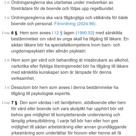
Ordningsreglerna ska utarbetas under medverkan av
företrädare för de boende och följas upp regelbundet.
Ordningsreglerna ska vara tillgängliga och välkända för både
boende och personal.
Förordning (2024:96).
6 §
Hem som avses i
12 §
lagen (
1990:52
) med särskilda
bestämmelser om vård av unga skall ha tillgång till läkare. En
sådan läkare bör ha specialistkompetens inom barn- och
ungdomspsykiatri eller allmän psykiatri.
Hem som ger vård och behandling åt missbrukare av alkohol,
narkotika eller flyktiga lösningsmedel bör ha tillgång till läkare
med särskilda kunskaper som är lämpade för denna
verksamhet.
Dessutom bör hem som avses i denna bestämmelse ha
tillgång till psykologisk expertis.
7 §
Den som vårdas i ett familjehem, stödboende eller hem
för vård eller boende och vars skolplikt har upphört bör vid
behov ges möjlighet till kompletterande undervisning och
lämplig yrkesutbildning. I varje fall bör han eller hon ges
möjlighet till sådan arbetsträning eller annan grundläggande
yrkesträning som underlättar för honom eller henne att få