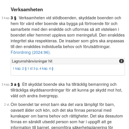
Verksamheten
3 §
Verksamheten vid stödboenden, skyddade boenden och
hem för vård eller boende ska bygga på förtroende för och
samarbete med den enskilde och utformas så att vistelsen i
boendet eller hemmet upplevs som meningsfull. Den enskildes
integritet ska respekteras. De insatser som görs ska anpassas
till den enskildes individuella behov och förutsättningar.
Förordning (2024:96).
Lagrumshänvisningar hit
2
1 kap. 2 § 1 st 3 p
,
4 kap. 4 §
3 a §
Ett skyddat boende ska ha tillräcklig bemanning och
tillräckliga skyddsanordningar för att kunna ge skydd mot hot,
våld och andra övergrepp.
Om boendet tar emot barn ska det vara lämpligt för barn,
oavsett ålder och kön, och det ska finnas personal med
kunskaper om barns behov och rättigheter. Det ska dessutom
finnas en särskilt utsedd person som har i uppgift att ge
information till barnet, genomföra säkerhetsplanering för