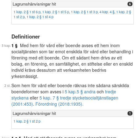
Lagrumshänvisningar hit
6
1 kap. 2 § 1 st 6 p
,
1 kap. 2 § 1 st 5 p
,
1 kap. 2 § 1 st 3 p
,
4 kap. 4 §
,
1 kap. 2 §
1 st 2 p
,
1 kap. 2 § 1 st 4 p
Definitioner
1 §
Med hem för vård eller boende avses ett hem inom
socialtjänsten som tar emot enskilda för vård eller behandling i
förening med ett boende. Om ett sådant hem drivs av ett
bolag, en förening, en samfällighet, en stiftelse eller en enskild
individ krävs dessutom att verksamheten bedrivs
yrkesmässigt.
Som hem för vård eller boende räknas inte sådana särskilda
boendeformer som avses i
5 kap.
5 § andra
och
tredje
styckena
eller
5 kap. 7 § tredje stycket
socialtjänstlagen
(2001:453)
.
Förordning (2018:1935).
Lagrumshänvisningar hit
1
1 kap. 2 § 1 st 2 p