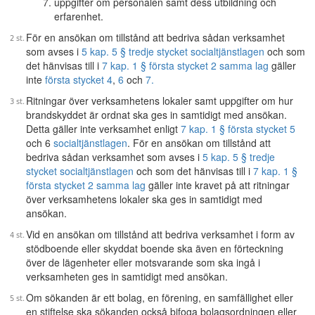
uppgifter om personalen samt dess utbildning och
erfarenhet.
För en ansökan om tillstånd att bedriva sådan verksamhet
som avses i
5 kap. 5 § tredje stycket socialtjänstlagen
och som
det hänvisas till i
7 kap. 1 § första stycket 2 samma lag
gäller
inte
första stycket 4
,
6
och
7.
Ritningar över verksamhetens lokaler samt uppgifter om hur
brandskyddet är ordnat ska ges in samtidigt med ansökan.
Detta gäller inte verksamhet enligt
7 kap. 1 § första stycket 5
och 6
socialtjänstlagen
. För en ansökan om tillstånd att
bedriva sådan verksamhet som avses i
5 kap. 5 § tredje
stycket socialtjänstlagen
och som det hänvisas till i
7 kap. 1 §
första stycket 2 samma lag
gäller inte kravet på att ritningar
över verksamhetens lokaler ska ges in samtidigt med
ansökan.
Vid en ansökan om tillstånd att bedriva verksamhet i form av
stödboende eller skyddat boende ska även en förteckning
över de lägenheter eller motsvarande som ska ingå i
verksamheten ges in samtidigt med ansökan.
Om sökanden är ett bolag, en förening, en samfällighet eller
en stiftelse ska sökanden också bifoga bolagsordningen eller