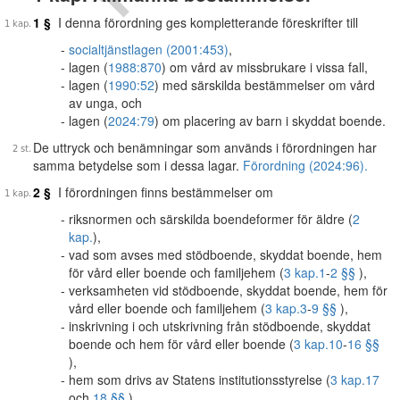
1 §
I denna förordning ges kompletterande föreskrifter till
socialtjänstlagen (2001:453)
,
lagen (
1988:870
) om vård av missbrukare i vissa fall,
lagen (
1990:52
) med särskilda bestämmelser om vård
av unga, och
lagen (
2024:79
) om placering av barn i skyddat boende.
De uttryck och benämningar som används i förordningen har
samma betydelse som i dessa lagar.
Förordning (2024:96).
2 §
I förordningen finns bestämmelser om
riksnormen och särskilda boendeformer för äldre (
2
kap.
),
vad som avses med stödboende, skyddat boende, hem
för vård eller boende och familjehem (
3 kap.
1
-
2 §§
),
verksamheten vid stödboende, skyddat boende, hem för
vård eller boende och familjehem (
3 kap.
3
-
9 §§
),
inskrivning i och utskrivning från stödboende, skyddat
boende och hem för vård eller boende (
3 kap.
10
-
16 §§
),
hem som drivs av Statens institutionsstyrelse (
3 kap.
17
och
18 §§
),