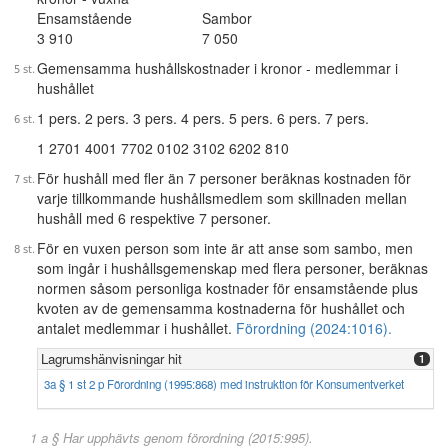
Ensamstående
Sambor
3 910
7 050
Gemensamma hushållskostnader i kronor - medlemmar i
hushållet
1 pers. 2 pers. 3 pers. 4 pers. 5 pers. 6 pers. 7 pers.
1 270
1 400
1 770
2 010
2 310
2 620
2 810
För hushåll med fler än 7 personer beräknas kostnaden för
varje tillkommande hushållsmedlem som skillnaden mellan
hushåll med 6 respektive 7 personer.
För en vuxen person som inte är att anse som sambo, men
som ingår i hushållsgemenskap med flera personer, beräknas
normen såsom personliga kostnader för ensamstående plus
kvoten av de gemensamma kostnaderna för hushållet och
antalet medlemmar i hushållet.
Förordning (2024:1016).
Lagrumshänvisningar hit
1
3a § 1 st 2 p Förordning (1995:868) med instruktion för Konsumentverket
1 a § Har upphävts genom förordning (2015:995).