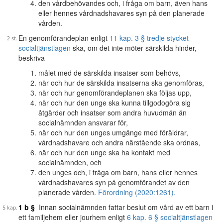
den vårdbehövandes och, i fråga om barn, även hans
eller hennes vårdnadshavares syn på den planerade
vården.
En genomförandeplan enligt
11 kap. 3 § tredje stycket
socialtjänstlagen
ska, om det inte möter särskilda hinder,
beskriva
målet med de särskilda insatser som behövs,
när och hur de särskilda insatserna ska genomföras,
när och hur genomförandeplanen ska följas upp,
när och hur den unge ska kunna tillgodogöra sig
åtgärder och insatser som andra huvudmän än
socialnämnden ansvarar för,
när och hur den unges umgänge med föräldrar,
vårdnadshavare och andra närstående ska ordnas,
när och hur den unge ska ha kontakt med
socialnämnden, och
den unges och, i fråga om barn, hans eller hennes
vårdnadshavares syn på genomförandet av den
planerade vården.
Förordning (2020:1261).
1 b §
Innan socialnämnden fattar beslut om vård av ett barn i
ett familjehem eller jourhem enligt
6 kap. 6 § socialtjänstlagen