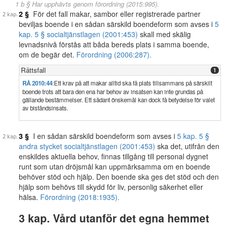
1 b § Har upphävts genom förordning (2015:995).
2 §
För det fall makar, sambor eller registrerade partner
beviljas boende i en sådan särskild boendeform som avses i
5
kap. 5 § socialtjänstlagen (2001:453)
skall med skälig
levnadsnivå förstås att båda bereds plats i samma boende,
om de begär det.
Förordning (2006:287).
Rättsfall
1
RÅ 2010:44
:
Ett krav på att makar alltid ska få plats tillsammans på särskilt
boende trots att bara den ena har behov av insatsen kan inte grundas på
gällande bestämmelser. Ett sådant önskemål kan dock få betydelse för valet
av biståndsinsats.
3 §
I en sådan särskild boendeform som avses i
5 kap. 5 §
andra stycket socialtjänstlagen (2001:453)
ska det, utifrån den
enskildes aktuella behov, finnas tillgång till personal dygnet
runt som utan dröjsmål kan uppmärksamma om en boende
behöver stöd och hjälp. Den boende ska ges det stöd och den
hjälp som behövs till skydd för liv, personlig säkerhet eller
hälsa.
Förordning (2018:1935).
3 kap. Vård utanför det egna hemmet