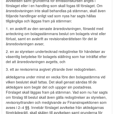
avvikelsen samt grunderna för emissionskursen anges i
förslaget eller i en handling som skall fogas till förslaget. Om
årsredovisningen inte skall behandlas på stämman, skall även
följande handlingar enligt vad som nyss har sagts hållas
tillgängliga och läggas fram på stämman:
1. en avskrift av den senaste årsredovisningen, försedd med
anteckning om bolagsstämmans beslut om bolagets vinst eller
förlust, samt en avskrift av revisionsberättelsen för det år
årsredovisningen avser,
2. en av styrelsen undertecknad redogörelse för händelser av
väsentlig betydelse för bolagets ställning som har inträffat efter
det att årsredovisningen avgetts, och
3. ett av revisorerna avgivet yttrande över redogörelsen.
aktieägarna under minst en vecka före den bolagsstämma vid
vilken beslutet skall fattas. Det skall genast sändas till de
aktieägare som begär det och uppger sin postadress.
Förslaget skall läggas fram på stämman. Vad som nu har sagts
om förslag till beslut skall även gälla redogörelser av styrelsen,
revisorsyttranden
och medgivande av Finansinspektionen som
avses i 2–4 §§. Innebär förslaget avvikelse från aktieägarnas
företrädesrätt, skall skälen till avvikelsen samt grunderna för