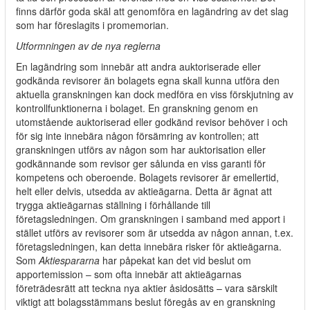
finns därför goda skäl att genomföra en lagändring av det slag
som har föreslagits i promemorian.
Utformningen av de nya reglerna
En lagändring som innebär att andra auktoriserade eller
godkända revisorer än bolagets egna skall kunna utföra den
aktuella granskningen kan dock medföra en viss förskjutning av
kontrollfunktionerna i bolaget. En granskning genom en
utomstående auktoriserad eller godkänd revisor behöver i och
för sig inte innebära någon försämring av kontrollen; att
granskningen utförs av någon som har auktorisation eller
godkännande som revisor ger sålunda en viss garanti för
kompetens och oberoende. Bolagets revisorer är emellertid,
helt eller delvis, utsedda av aktieägarna. Detta är ägnat att
trygga aktieägarnas ställning i förhållande till
företagsledningen. Om granskningen i samband med apport i
stället utförs av revisorer som är utsedda av någon annan, t.ex.
företagsledningen, kan detta innebära risker för aktieägarna.
Som
Aktiespararna
har påpekat kan det vid beslut om
apportemission – som ofta innebär att aktieägarnas
företrädesrätt att teckna nya aktier åsidosätts – vara särskilt
viktigt att bolagsstämmans beslut föregås av en granskning