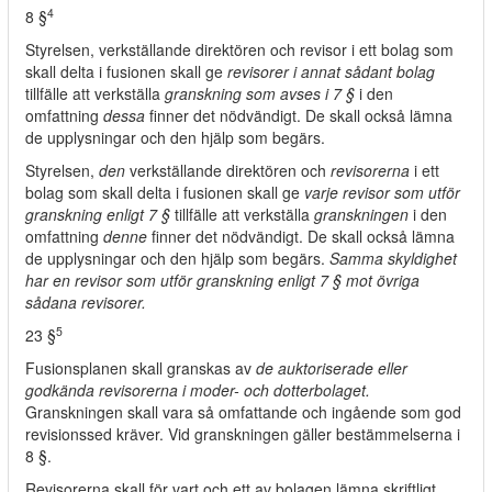
4
8 §
Styrelsen, verkställande direktören och revisor i ett bolag som
skall delta i fusionen skall ge
revisorer i annat sådant bolag
tillfälle att verkställa
granskning som avses i 7 §
i den
omfattning
dessa
finner det nödvändigt. De skall också lämna
de upplysningar och den hjälp som begärs.
Styrelsen,
den
verkställande direktören och
revisorerna
i ett
bolag som skall delta i fusionen skall ge
varje revisor som utför
granskning enligt 7 §
tillfälle att verkställa
granskningen
i den
omfattning
denne
finner det nödvändigt. De skall också lämna
de upplysningar och den hjälp som begärs.
Samma skyldighet
har en revisor som utför granskning enligt 7 § mot övriga
sådana revisorer.
5
23 §
Fusionsplanen skall granskas av
de auktoriserade eller
godkända revisorerna i moder- och dotterbolaget.
Granskningen skall vara så omfattande och ingående som god
revisionssed kräver. Vid granskningen gäller bestämmelserna i
8 §.
Revisorerna skall för vart och ett av bolagen lämna skriftligt