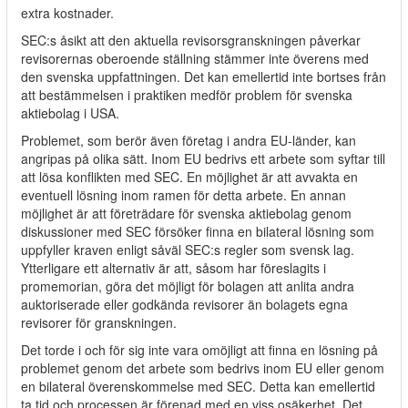
extra kostnader.
SEC:s åsikt att den aktuella revisorsgranskningen påverkar
revisorernas oberoende ställning stämmer inte överens med
den svenska uppfattningen. Det kan emellertid inte bortses från
att bestämmelsen i praktiken medför problem för svenska
aktiebolag i USA.
Problemet, som berör även företag i andra EU-länder, kan
angripas på olika sätt. Inom EU bedrivs ett arbete som syftar till
att lösa konflikten med SEC. En möjlighet är att avvakta en
eventuell lösning inom ramen för detta arbete. En annan
möjlighet är att företrädare för svenska aktiebolag genom
diskussioner med SEC försöker finna en bilateral lösning som
uppfyller kraven enligt såväl SEC:s regler som svensk lag.
Ytterligare ett alternativ är att, såsom har föreslagits i
promemorian, göra det möjligt för bolagen att anlita andra
auktoriserade eller godkända revisorer än bolagets egna
revisorer för granskningen.
Det torde i och för sig inte vara omöjligt att finna en lösning på
problemet genom det arbete som bedrivs inom EU eller genom
en bilateral överenskommelse med SEC. Detta kan emellertid
ta tid och processen är förenad med en viss osäkerhet. Det