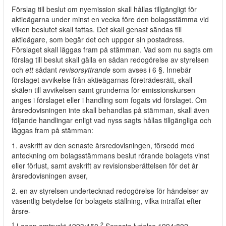
Förslag till beslut om nyemission skall hållas tillgängligt för
aktieägarna under minst en vecka före den bolagsstämma vid
vilken beslutet skall fattas. Det skall genast sändas till
aktieägare, som begär det och uppger sin postadress.
Förslaget skall läggas fram på stämman. Vad som nu sagts om
förslag till beslut skall gälla en sådan redogörelse av styrelsen
och
ett
sådant
revisorsyttrande
som avses i 6 §. Innebär
förslaget avvikelse från aktieägarnas företrädesrätt, skall
skälen till avvikelsen samt grunderna för emissionskursen
anges i förslaget eller i handling som fogats vid förslaget. Om
årsredovisningen inte skall behandlas på stämman, skall även
följande handlingar enligt vad nyss sagts hållas tillgängliga och
läggas fram på stämman:
1. avskrift av den senaste årsredovisningen, försedd med
anteckning om bolagsstämmans beslut rörande bolagets vinst
eller förlust, samt avskrift av revisionsberättelsen för det år
årsredovisningen avser,
2. en av styrelsen undertecknad redogörelse för händelser av
väsentlig betydelse för bolagets ställning, vilka inträffat efter
årsre-
1
2