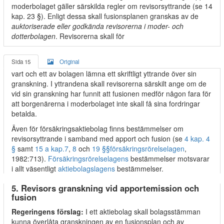
moderbolaget gäller särskilda regler om revisorsyttrande (se 14
kap. 23 §). Enligt dessa skall fusionsplanen granskas av de
auktoriserade eller godkända revisorerna i moder- och
dotterbolagen
. Revisorerna skall för
Sida 15
Original
vart och ett av bolagen lämna ett skriftligt yttrande över sin
granskning. I yttrandena skall revisorerna särskilt ange om de
vid sin granskning har funnit att fusionen medför någon fara för
att borgenärerna i moderbolaget inte skall få sina fordringar
betalda.
Även för försäkringsaktiebolag finns bestämmelser om
revisorsyttrande i samband med apport och fusion (se
4 kap. 4
§
samt
15 a kap.
7
,
8
och
19 §§
försäkringsrörelselagen
,
1982:713).
Försäkringsrörelselagens
bestämmelser motsvarar
i allt väsentligt
aktiebolagslagens
bestämmelser.
5. Revisors granskning vid apportemission och
fusion
Regeringens förslag:
I ett aktiebolag skall bolagsstämman
kunna överlåta granskningen av en fusionsplan och av