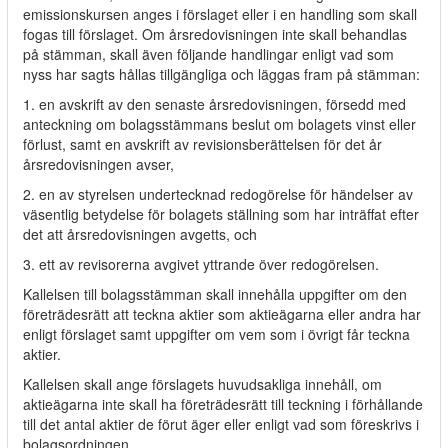
emissionskursen anges i förslaget eller i en handling som skall
fogas till förslaget. Om årsredovisningen inte skall behandlas
på stämman, skall även följande handlingar enligt vad som
nyss har sagts hållas tillgängliga och läggas fram på stämman:
1. en avskrift av den senaste årsredovisningen, försedd med
anteckning om bolagsstämmans beslut om bolagets vinst eller
förlust, samt en avskrift av revisionsberättelsen för det år
årsredovisningen avser,
2. en av styrelsen undertecknad redogörelse för händelser av
väsentlig betydelse för bolagets ställning som har inträffat efter
det att årsredovisningen avgetts, och
3. ett av revisorerna avgivet yttrande över redogörelsen.
Kallelsen till bolagsstämman skall innehålla uppgifter om den
företrädesrätt att teckna aktier som aktieägarna eller andra har
enligt förslaget samt uppgifter om vem som i övrigt får teckna
aktier.
Kallelsen skall ange förslagets huvudsakliga innehåll, om
aktieägarna inte skall ha företrädesrätt till teckning i förhållande
till det antal aktier de förut äger eller enligt vad som föreskrivs i
bolagsordningen.