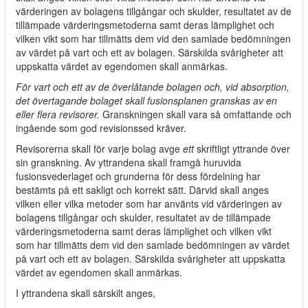
värderingen av bolagens tillgångar och skulder, resultatet av de
tillämpade värderingsmetoderna samt deras lämplighet och
vilken vikt som har tillmätts dem vid den samlade bedömningen
av värdet på vart och ett av bolagen. Särskilda svårigheter att
uppskatta värdet av egendomen skall anmärkas.
För vart och ett av de överlåtande bolagen och, vid absorption,
det övertagande bolaget skall fusionsplanen granskas av en
eller flera revisorer.
Granskningen skall vara så omfattande och
ingående som god revisionssed kräver.
Revisorerna skall för varje bolag avge
ett
skriftligt yttrande över
sin granskning. Av yttrandena skall framgå huruvida
fusionsvederlaget och grunderna för dess fördelning har
bestämts på ett sakligt och korrekt sätt. Därvid skall anges
vilken eller vilka metoder som har använts vid värderingen av
bolagens tillgångar och skulder, resultatet av de tillämpade
värderingsmetoderna samt deras lämplighet och vilken vikt
som har tillmätts dem vid den samlade bedömningen av värdet
på vart och ett av bolagen. Särskilda svårigheter att uppskatta
värdet av egendomen skall anmärkas.
I yttrandena skall särskilt anges,