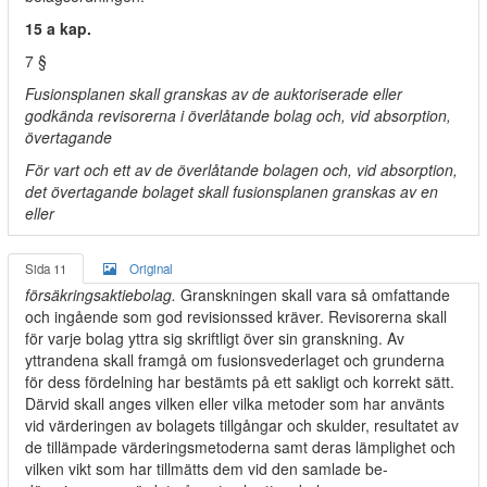
15 a kap.
7 §
Fusionsplanen skall granskas av de auktoriserade eller
godkända revisorerna i överlåtande bolag och, vid absorption,
övertagande
För vart och ett av de överlåtande bolagen och, vid absorption,
det övertagande bolaget skall fusionsplanen granskas av en
eller
Sida 11
Original
försäkringsaktiebolag.
Granskningen skall vara så omfattande
och ingående som god revisionssed kräver. Revisorerna skall
för varje bolag yttra sig skriftligt över sin granskning. Av
yttrandena skall framgå om fusionsvederlaget och grunderna
för dess fördelning har bestämts på ett sakligt och korrekt sätt.
Därvid skall anges vilken eller vilka metoder som har använts
vid värderingen av bolagets tillgångar och skulder, resultatet av
de tillämpade värderingsmetoderna samt deras lämplighet och
vilken vikt som har tillmätts dem vid den samlade be-