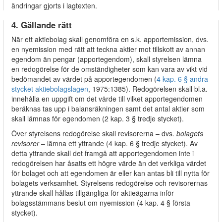
ändringar gjorts i lagtexten.
4. Gällande rätt
När ett aktiebolag skall genomföra en s.k. apportemission, dvs.
en nyemission med rätt att teckna aktier mot tillskott av annan
egendom än pengar (apportegendom), skall styrelsen lämna
en redogörelse för de omständigheter som kan vara av vikt vid
bedömandet av värdet på apportegendomen (
4 kap. 6 § andra
stycket aktiebolagslagen
, 1975:1385). Redogörelsen skall bl.a.
innehålla en uppgift om det värde till vilket apportegendomen
beräknas tas upp i balansräkningen samt det antal aktier som
skall lämnas för egendomen (2 kap. 3 § tredje stycket).
Över styrelsens redogörelse skall revisorerna – dvs.
bolagets
revisorer
– lämna ett yttrande (4 kap. 6 § tredje stycket). Av
detta yttrande skall det framgå att apportegendomen inte i
redogörelsen har åsatts ett högre värde än det verkliga värdet
för bolaget och att egendomen är eller kan antas bli till nytta för
bolagets verksamhet. Styrelsens redogörelse och revisorernas
yttrande skall hållas tillgängliga för aktieägarna inför
bolagsstämmans beslut om nyemission (4 kap. 4 § första
stycket).