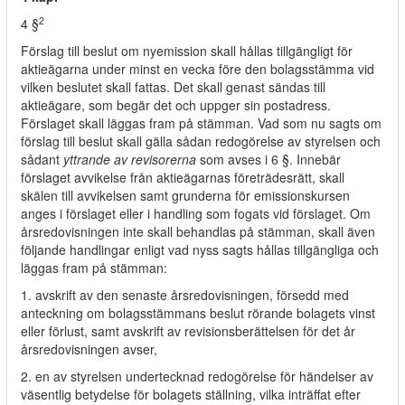
2
4 §
Förslag till beslut om nyemission skall hållas tillgängligt för
aktieägarna under minst en vecka före den bolagsstämma vid
vilken beslutet skall fattas. Det skall genast sändas till
aktieägare, som begär det och uppger sin postadress.
Förslaget skall läggas fram på stämman. Vad som nu sagts om
förslag till beslut skall gälla sådan redogörelse av styrelsen och
sådant
yttrande av revisorerna
som avses i 6 §. Innebär
förslaget avvikelse från aktieägarnas företrädesrätt, skall
skälen till avvikelsen samt grunderna för emissionskursen
anges i förslaget eller i handling som fogats vid förslaget. Om
årsredovisningen inte skall behandlas på stämman, skall även
följande handlingar enligt vad nyss sagts hållas tillgängliga och
läggas fram på stämman:
1. avskrift av den senaste årsredovisningen, försedd med
anteckning om bolagsstämmans beslut rörande bolagets vinst
eller förlust, samt avskrift av revisionsberättelsen för det år
årsredovisningen avser,
2. en av styrelsen undertecknad redogörelse för händelser av
väsentlig betydelse för bolagets ställning, vilka inträffat efter