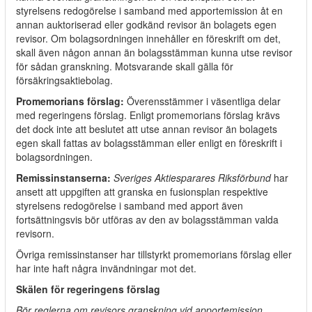
styrelsens redogörelse i samband med apportemission åt en
annan auktoriserad eller godkänd revisor än bolagets egen
revisor. Om bolagsordningen innehåller en föreskrift om det,
skall även någon annan än bolagsstämman kunna utse revisor
för sådan granskning. Motsvarande skall gälla för
försäkringsaktiebolag.
Promemorians förslag:
Överensstämmer i väsentliga delar
med regeringens förslag. Enligt promemorians förslag krävs
det dock inte att beslutet att utse annan revisor än bolagets
egen skall fattas av bolagsstämman eller enligt en föreskrift i
bolagsordningen.
Remissinstanserna:
Sveriges Aktiesparares Riksförbund
har
ansett att uppgiften att granska en fusionsplan respektive
styrelsens redogörelse i samband med apport även
fortsättningsvis bör utföras av den av bolagsstämman valda
revisorn.
Övriga remissinstanser har tillstyrkt promemorians förslag eller
har inte haft några invändningar mot det.
Skälen för regeringens förslag
Bör reglerna om revisors granskning vid apportemission