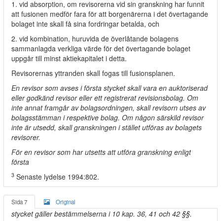
1. vid absorption, om revisorerna vid sin granskning har funnit
att fusionen medför fara för att borgenärerna i det övertagande
bolaget inte skall få sina fordringar betalda, och
2. vid kombination, huruvida de överlåtande bolagens
sammanlagda verkliga värde för det övertagande bolaget
uppgår till minst aktiekapitalet i detta.
Revisorernas yttranden skall fogas till fusionsplanen.
En revisor som avses i första stycket skall vara en auktoriserad
eller godkänd revisor eller ett registrerat revisionsbolag. Om
inte annat framgår av bolagsordningen, skall revisorn utses av
bolagsstämman i respektive bolag. Om någon särskild revisor
inte är utsedd, skall granskningen i stället utföras av bolagets
revisorer.
För en revisor som har utsetts att utföra granskning enligt
första
3
Senaste lydelse 1994:802.
Sida 7
Original
stycket gäller bestämmelserna i 10 kap. 36, 41 och 42 §§.