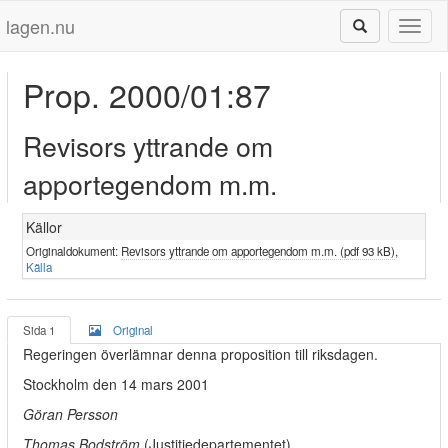
lagen.nu
Toggl
naviga
Prop. 2000/01:87
Revisors yttrande om
apportegendom m.m.
Källor
Originaldokument:
Revisors yttrande om apportegendom m.m. (pdf 93 kB)
,
Källa
Sida 1
Original
Regeringen överlämnar denna proposition till riksdagen.
Stockholm den 14 mars 2001
Göran Persson
Thomas Bodström
(Justitiedepartementet)