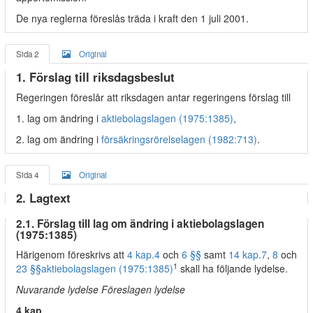
De nya reglerna föreslås träda i kraft den 1 juli 2001.
Sida 2
Original
1. Förslag till riksdagsbeslut
Regeringen föreslår att riksdagen antar regeringens förslag till
1. lag om ändring i
aktiebolagslagen (1975:1385)
,
2. lag om ändring i
försäkringsrörelselagen (1982:713)
.
Sida 4
Original
2. Lagtext
2.1. Förslag till lag om ändring i aktiebolagslagen
(1975:1385)
Härigenom föreskrivs att
4 kap.
4
och
6 §§
samt
14 kap.
7
,
8
och
1
23 §§
aktiebolagslagen (1975:1385)
skall ha följande lydelse.
Nuvarande lydelse Föreslagen lydelse
4 kap.