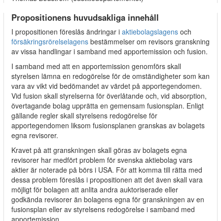
Propositionens huvudsakliga innehåll
I propositionen föreslås ändringar i
aktiebolagslagens
och
försäkringsrörelselagens
bestämmelser om revisors granskning
av vissa handlingar i samband med apportemission och fusion.
I samband med att en apportemission genomförs skall
styrelsen lämna en redogörelse för de omständigheter som kan
vara av vikt vid bedömandet av värdet på apportegendomen.
Vid fusion skall styrelserna för överlåtande och, vid absorption,
övertagande bolag upprätta en gemensam fusionsplan. Enligt
gällande regler skall styrelsens redogörelse för
apportegendomen liksom fusionsplanen granskas av bolagets
egna revisorer.
Kravet på att granskningen skall göras av bolagets egna
revisorer har medfört problem för svenska aktiebolag vars
aktier är noterade på börs i USA. För att komma till rätta med
dessa problem föreslås i propositionen att det även skall vara
möjligt för bolagen att anlita andra auktoriserade eller
godkända revisorer än bolagens egna för granskningen av en
fusionsplan eller av styrelsens redogörelse i samband med
apportemission.