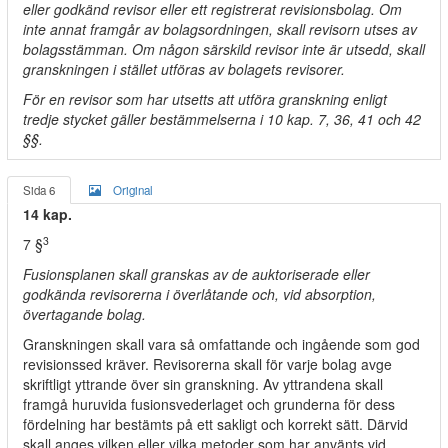
eller godkänd revisor eller ett registrerat revisionsbolag. Om
inte annat framgår av bolagsordningen, skall revisorn utses av
bolagsstämman. Om någon särskild revisor inte är utsedd, skall
granskningen i stället utföras av bolagets revisorer.
För en revisor som har utsetts att utföra granskning enligt
tredje stycket gäller bestämmelserna i 10 kap. 7, 36, 41 och 42
§§.
Sida 6
Original
14 kap.
3
7 §
Fusionsplanen skall granskas av de auktoriserade eller
godkända revisorerna i överlåtande och, vid absorption,
övertagande bolag.
Granskningen skall vara så omfattande och ingående som god
revisionssed kräver. Revisorerna skall för varje bolag avge
skriftligt yttrande över sin granskning. Av yttrandena skall
framgå huruvida fusionsvederlaget och grunderna för dess
fördelning har bestämts på ett sakligt och korrekt sätt. Därvid
skall anges vilken eller vilka metoder som har använts vid