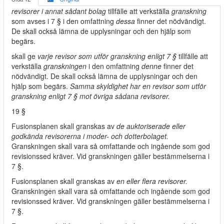
revisorer i annat sådant bolag
tillfälle att verkställa
granskning
som avses i 7 § i den omfattning
dessa
finner det nödvändigt.
De skall också lämna de upplysningar och den hjälp som
begärs.
skall ge
varje revisor som utför granskning enligt 7 §
tillfälle att
verkställa
granskningen
i den omfattning
denne
finner det
nödvändigt. De skall också lämna de upplysningar och den
hjälp som begärs.
Samma skyldighet har en revisor som utför
granskning enligt 7 § mot övriga sådana revisorer.
19 §
Fusionsplanen skall granskas av
de auktoriserade eller
godkända revisorerna i moder- och dotterbolaget.
Granskningen skall vara så omfattande och ingående som god
revisionssed kräver. Vid granskningen gäller bestämmelserna i
7 §.
Fusionsplanen skall granskas av
en eller flera revisorer.
Granskningen skall vara så omfattande och ingående som god
revisionssed kräver. Vid granskningen gäller bestämmelserna i
7 §.