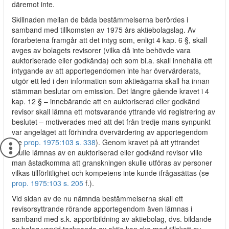
däremot inte.
Skillnaden mellan de båda bestämmelserna berördes i
samband med tillkomsten av 1975 års aktiebolagslag. Av
förarbetena framgår att det intyg som, enligt 4 kap. 6 §, skall
avges av bolagets revisorer (vilka då inte behövde vara
auktoriserade eller godkända) och som bl.a. skall innehålla ett
intygande av att apportegendomen inte har övervärderats,
utgör ett led i den information som aktieägarna skall ha innan
stämman beslutar om emission. Det längre gående kravet i 4
kap. 12 § – innebärande att en auktoriserad eller godkänd
revisor skall lämna ett motsvarande yttrande vid registrering av
beslutet – motiverades med att det från tredje mans synpunkt
var angeläget att förhindra övervärdering av apportegendom
(se
prop. 1975:103 s. 338
). Genom kravet på att yttrandet
skulle lämnas av en auktoriserad eller godkänd revisor ville
man åstadkomma att granskningen skulle utföras av personer
vilkas tillförlitlighet och kompetens inte kunde ifrågasättas (se
prop. 1975:103 s. 205
f.).
Vid sidan av de nu nämnda bestämmelserna skall ett
revisorsyttrande rörande apportegendom även lämnas i
samband med s.k. apportbildning av aktiebolag, dvs. bildande