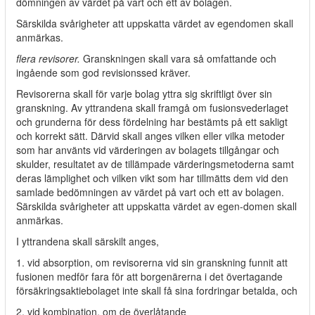
dömningen av värdet på vart och ett av bolagen.
Särskilda svårigheter att uppskatta värdet av egendomen skall
anmärkas.
flera revisorer.
Granskningen skall vara så omfattande och
ingående som god revisionssed kräver.
Revisorerna skall för varje bolag yttra sig skriftligt över sin
granskning. Av yttrandena skall framgå om fusionsvederlaget
och grunderna för dess fördelning har bestämts på ett sakligt
och korrekt sätt. Därvid skall anges vilken eller vilka metoder
som har använts vid värderingen av bolagets tillgångar och
skulder, resultatet av de tillämpade värderingsmetoderna samt
deras lämplighet och vilken vikt som har tillmätts dem vid den
samlade bedömningen av värdet på vart och ett av bolagen.
Särskilda svårigheter att uppskatta värdet av egen-domen skall
anmärkas.
I yttrandena skall särskilt anges,
1. vid absorption, om revisorerna vid sin granskning funnit att
fusionen medför fara för att borgenärerna i det övertagande
försäkringsaktiebolaget inte skall få sina fordringar betalda, och
2. vid kombination, om de överlåtande