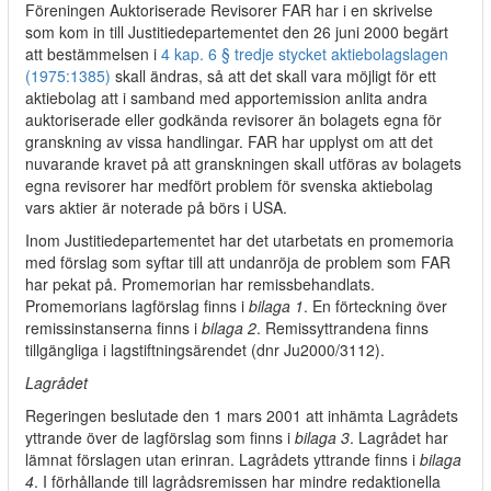
Föreningen Auktoriserade Revisorer FAR har i en skrivelse
som kom in till Justitiedepartementet den 26 juni 2000 begärt
att bestämmelsen i
4 kap. 6 § tredje stycket aktiebolagslagen
(1975:1385)
skall ändras, så att det skall vara möjligt för ett
aktiebolag att i samband med apportemission anlita andra
auktoriserade eller godkända revisorer än bolagets egna för
granskning av vissa handlingar. FAR har upplyst om att det
nuvarande kravet på att granskningen skall utföras av bolagets
egna revisorer har medfört problem för svenska aktiebolag
vars aktier är noterade på börs i USA.
Inom Justitiedepartementet har det utarbetats en promemoria
med förslag som syftar till att undanröja de problem som FAR
har pekat på. Promemorian har remissbehandlats.
Promemorians lagförslag finns i
bilaga 1
. En förteckning över
remissinstanserna finns i
bilaga 2
. Remissyttrandena finns
tillgängliga i lagstiftningsärendet (dnr Ju2000/3112).
Lagrådet
Regeringen beslutade den 1 mars 2001 att inhämta Lagrådets
yttrande över de lagförslag som finns i
bilaga 3
. Lagrådet har
lämnat förslagen utan erinran. Lagrådets yttrande finns i
bilaga
4
. I förhållande till lagrådsremissen har mindre redaktionella