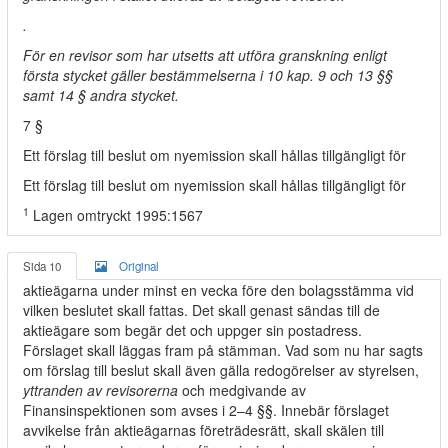
.
För en revisor som har utsetts att utföra granskning enligt
första stycket gäller bestämmelserna i 10 kap. 9 och 13 §§
samt 14 § andra stycket.
7 §
Ett förslag till beslut om nyemission skall hållas tillgängligt för
Ett förslag till beslut om nyemission skall hållas tillgängligt för
1
Lagen omtryckt 1995:1567
Sida 10
Original
aktieägarna under minst en vecka före den bolagsstämma vid
vilken beslutet skall fattas. Det skall genast sändas till de
aktieägare som begär det och uppger sin postadress.
Förslaget skall läggas fram på stämman. Vad som nu har sagts
om förslag till beslut skall även gälla redogörelser av styrelsen,
yttranden av revisorerna
och medgivande av
Finansinspektionen som avses i 2–4 §§. Innebär förslaget
avvikelse från aktieägarnas företrädesrätt, skall skälen till