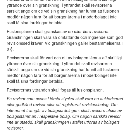
yttrande över sin granskning. I yttrandet skall revisorerna
särskilt ange om de vid sin granskning har funnit att fusionen
medför någon fara för att borgenärerna i moderbolaget inte
skall få sina fordringar betalda.
Fusionsplanen skall granskas av
en eller flera revisorer.
Granskningen skall vara så omfattande och ingående som god
revisionssed kräver. Vid granskningen gäller bestämmelserna i
8 §.
Revisorerna skall för vart och ett av bolagen lämna
ett
skriftligt
yttrande över sin granskning. I yttrandet skall revisorerna
särskilt ange om de vid sin granskning har funnit att fusionen
medför någon fara för att borgenärerna i moderbolaget inte
skall få sina fordringar betalda.
Revisorernas yttranden skall fogas till fusionsplanen.
En revisor som avses i första stycket skall vara en auktoriserad
eller godkänd revisor eller ett registrerat revisionsbolag. Om
inte annat framgår av bolagsordningen, skall revisorn utses av
bolagsstämman i respektive bolag. Om någon särskild revisor
inte är utsedd, skall granskningen i stället utföras av bolagets
revisorer.