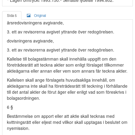
Lagen omtryckt 1993:150.
Senaste lydelse 1994:802.
Sida 5
Original
årsredovisningens avgivande,
3. ett av revisorerna avgivet yttrande över redogörelsen.
dovisningens avgivande,
3. ett av revisorerna avgivet yttrande över redogörelsen.
Kallelse till bolagsstämman skall innehålla uppgift om den
företrädesrätt att teckna aktier som enligt förslaget tillkommer
aktieägarna eller annan eller vem som annars får teckna aktier.
Kallelsen skall ange förslagets huvudsakliga innehåll, om
aktieägarna inte skall ha företrädesrätt till teckning i förhållande
till det antal aktier de förut äger eller enligt vad som föreskrivs i
bolagsordningen.
6 §
Bestämmelse om apport eller att aktie skall tecknas med
kvittningsrätt eller eljest med villkor skall upptagas i beslutet om
nyemission.