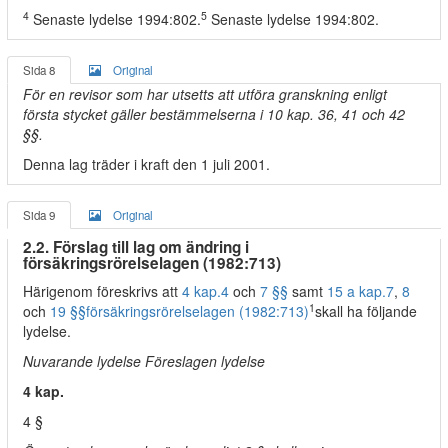
4
5
Senaste lydelse 1994:802.
Senaste lydelse 1994:802.
Sida 8
Original
För en revisor som har utsetts att utföra granskning enligt
första stycket gäller bestämmelserna i 10 kap. 36, 41 och 42
§§.
Denna lag träder i kraft den 1 juli 2001.
Sida 9
Original
2.2. Förslag till lag om ändring i
försäkringsrörelselagen (1982:713)
Härigenom föreskrivs att
4 kap.
4
och
7 §§
samt
15 a kap.
7
,
8
1
och
19 §§
försäkringsrörelselagen (1982:713)
skall ha följande
lydelse.
Nuvarande lydelse Föreslagen lydelse
4 kap.
4 §