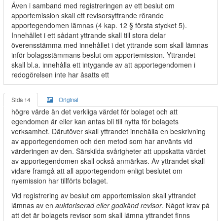
Även i samband med registreringen av ett beslut om
apportemission skall ett revisorsyttrande rörande
apportegendomen lämnas (4 kap. 12 § första stycket 5).
Innehållet i ett sådant yttrande skall till stora delar
överensstämma med innehållet i det yttrande som skall lämnas
inför bolagsstämmans beslut om apportemission. Yttrandet
skall bl.a. innehålla ett intygande av att apportegendomen i
redogörelsen inte har åsatts ett
Sida 14
Original
högre värde än det verkliga värdet för bolaget och att
egendomen är eller kan antas bli till nytta för bolagets
verksamhet. Därutöver skall yttrandet innehålla en beskrivning
av apportegendomen och den metod som har använts vid
värderingen av den. Särskilda svårigheter att uppskatta värdet
av apportegendomen skall också anmärkas. Av yttrandet skall
vidare framgå att all apportegendom enligt beslutet om
nyemission har tillförts bolaget.
Vid registrering av beslut om apportemission skall yttrandet
lämnas av en
auktoriserad eller godkänd revisor
. Något krav på
att det är bolagets revisor som skall lämna yttrandet finns