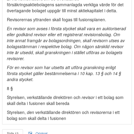
försäkringsaktiebolagens sammanlagda verkliga värde för det
övertagande bolaget uppgår till minst aktiekapitalet i detta.
Revisorernas yttranden skall fogas till fusionsplanen.
En revisor som avses i första stycket skall vara en auktoriserad
eller godkänd revisor eller ett registrerat revisionsbolag. Om
inte annat framgår av bolagsordningen, skall revisorn utses av
bolagsstämman i respektive bolag. Om någon särskild revisor
inte är utsedd, skall granskningen i stället utföras av bolagets
revisorer.
För en revisor som har utsetts att utföra granskning enligt
första stycket gäller bestämmelserna i 10 kap. 13 § och 14 §
andra stycket.
8 §
Styrelsen, verkställande direktören och
revisor
i ett bolag som
skall delta i fusionen skall bereda
Styrelsen,
den
verkställande direktören och
revisorerna
i ett
bolag som skall delta i fusionen
Sida 12
Original