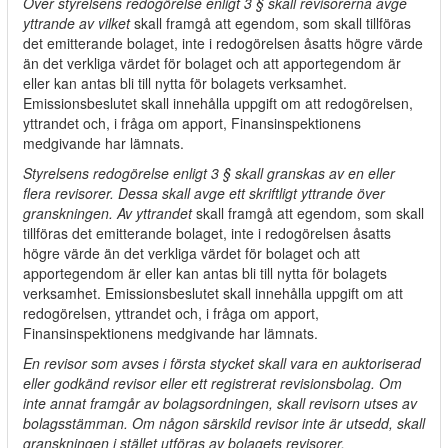
Över styrelsens redogörelse enligt 3 § skall revisorerna avge
yttrande av vilket
skall framgå att egendom, som skall tillföras
det emitterande bolaget, inte i redogörelsen åsatts högre värde
än det verkliga värdet för bolaget och att apportegendom är
eller kan antas bli till nytta för bolagets verksamhet.
Emissionsbeslutet skall innehålla uppgift om att redogörelsen,
yttrandet och, i fråga om apport, Finansinspektionens
medgivande har lämnats.
Styrelsens redogörelse enligt 3 § skall granskas av en eller
flera revisorer. Dessa skall avge ett skriftligt yttrande över
granskningen. Av yttrandet
skall framgå att egendom, som skall
tillföras det emitterande bolaget, inte i redogörelsen åsatts
högre värde än det verkliga värdet för bolaget och att
apportegendom är eller kan antas bli till nytta för bolagets
verksamhet. Emissionsbeslutet skall innehålla uppgift om att
redogörelsen, yttrandet och, i fråga om apport,
Finansinspektionens medgivande har lämnats.
En revisor som avses i första stycket skall vara en auktoriserad
eller godkänd revisor eller ett registrerat revisionsbolag. Om
inte annat framgår av bolagsordningen, skall revisorn utses av
bolagsstämman. Om någon särskild revisor inte är utsedd, skall
granskningen i stället utföras av bolagets revisorer.