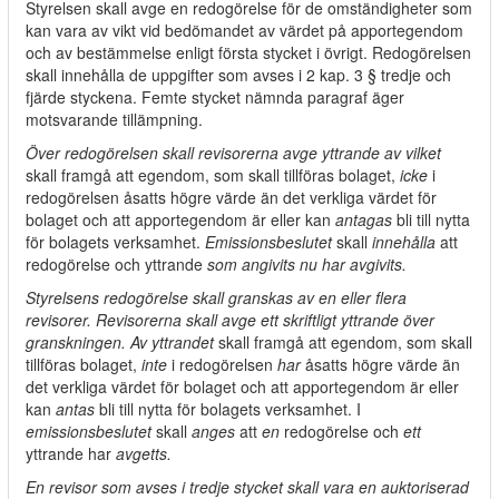
Styrelsen skall avge en redogörelse för de omständigheter som
kan vara av vikt vid bedömandet av värdet på apportegendom
och av bestämmelse enligt första stycket i övrigt. Redogörelsen
skall innehålla de uppgifter som avses i 2 kap. 3 § tredje och
fjärde styckena. Femte stycket nämnda paragraf äger
motsvarande tillämpning.
Över redogörelsen skall revisorerna avge yttrande av vilket
skall framgå att egendom, som skall tillföras bolaget,
icke
i
redogörelsen åsatts högre värde än det verkliga värdet för
bolaget och att apportegendom är eller kan
antagas
bli till nytta
för bolagets verksamhet.
Emissionsbeslutet
skall
innehålla
att
redogörelse och yttrande
som angivits nu har avgivits.
Styrelsens redogörelse skall granskas av en eller flera
revisorer. Revisorerna skall avge ett skriftligt yttrande över
granskningen. Av yttrandet
skall framgå att egendom, som skall
tillföras bolaget,
inte
i redogörelsen
har
åsatts högre värde än
det verkliga värdet för bolaget och att apportegendom är eller
kan
antas
bli till nytta för bolagets verksamhet. I
emissionsbeslutet
skall
anges
att
en
redogörelse och
ett
yttrande har
avgetts.
En revisor som avses i tredje stycket skall vara en auktoriserad