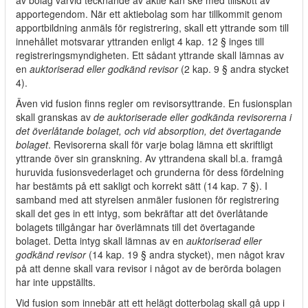
av bolag varvid tecknande av aktie kan ske med tillskott av
apportegendom. När ett aktiebolag som har tillkommit genom
apportbildning anmäls för registrering, skall ett yttrande som till
innehållet motsvarar yttranden enligt 4 kap. 12 § inges till
registreringsmyndigheten. Ett sådant yttrande skall lämnas av
en
auktoriserad eller godkänd revisor
(2 kap. 9 § andra stycket
4).
Även vid fusion finns regler om revisorsyttrande. En fusionsplan
skall granskas av
de auktoriserade eller godkända revisorerna i
det överlåtande bolaget, och vid absorption, det övertagande
bolaget
. Revisorerna skall för varje bolag lämna ett skriftligt
yttrande över sin granskning. Av yttrandena skall bl.a. framgå
huruvida fusionsvederlaget och grunderna för dess fördelning
har bestämts på ett sakligt och korrekt sätt (14 kap. 7 §). I
samband med att styrelsen anmäler fusionen för registrering
skall det ges in ett intyg, som bekräftar att det överlåtande
bolagets tillgångar har överlämnats till det övertagande
bolaget. Detta intyg skall lämnas av en
auktoriserad eller
godkänd revisor
(14 kap. 19 § andra stycket), men något krav
på att denne skall vara revisor i något av de berörda bolagen
har inte uppställts.
Vid fusion som innebär att ett helägt dotterbolag skall gå upp i