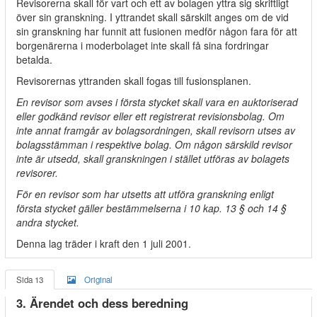
Revisorerna skall för vart och ett av bolagen yttra sig skriftligt
över sin granskning. I yttrandet skall särskilt anges om de vid
sin granskning har funnit att fusionen medför någon fara för att
borgenärerna i moderbolaget inte skall få sina fordringar
betalda.
Revisorernas yttranden skall fogas till fusionsplanen.
En revisor som avses i första stycket skall vara en auktoriserad
eller godkänd revisor eller ett registrerat revisionsbolag. Om
inte annat framgår av bolagsordningen, skall revisorn utses av
bolagsstämman i respektive bolag. Om någon särskild revisor
inte är utsedd, skall granskningen i stället utföras av bolagets
revisorer.
För en revisor som har utsetts att utföra granskning enligt
första stycket gäller bestämmelserna i 10 kap. 13 § och 14 §
andra stycket.
Denna lag träder i kraft den 1 juli 2001.
Sida 13
Original
3. Ärendet och dess beredning