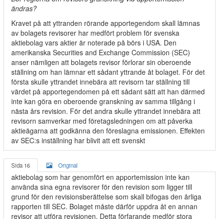
ändras?
Kravet på att yttranden rörande apportegendom skall lämnas
av bolagets revisorer har medfört problem för svenska
aktiebolag vars aktier är noterade på börs i USA. Den
amerikanska Securities and Exchange Commission (SEC)
anser nämligen att bolagets revisor förlorar sin oberoende
ställning om han lämnar ett sådant yttrande åt bolaget. För det
första skulle yttrandet innebära att revisorn tar ställning till
värdet på apportegendomen på ett sådant sätt att han därmed
inte kan göra en oberoende granskning av samma tillgång i
nästa års revision. För det andra skulle yttrandet innebära att
revisorn samverkar med företagsledningen om att påverka
aktieägarna att godkänna den föreslagna emissionen. Effekten
av SEC:s inställning har blivit att ett svenskt
Sida 16
Original
aktiebolag som har genomfört en apportemission inte kan
använda sina egna revisorer för den revision som ligger till
grund för den revisionsberättelse som skall bifogas den årliga
rapporten till SEC. Bolaget måste därför uppdra åt en annan
revisor att utföra revisionen. Detta förfarande medför stora