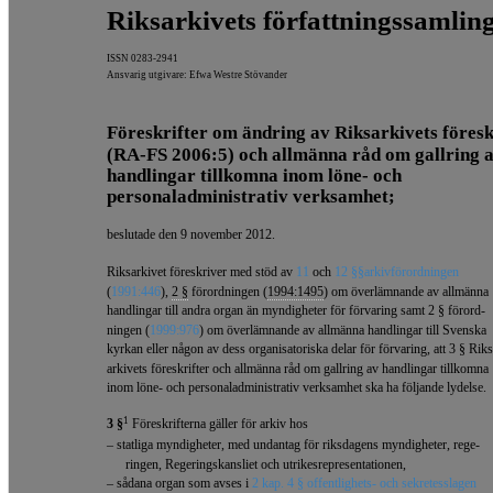
Riksarkivets författningssamlin
ISSN 0283-2941
Ansvarig utgivare: Efwa Westre Stövander
Föreskrifter om ändring av Riksarkivets föresk
(RA-FS 2006:5) och allmänna råd om gallring 
handlingar tillkomna inom löne- och
personaladministrativ verksamhet;
beslutade den 9 november 2012.
Riksarkivet föreskriver med stöd av
11
och
12 §§
arkivförordningen
(
1991:446
),
2 §
förordningen (
1994:1495
) om överlämnande av allmänna
handlingar till andra organ än myndigheter för förvaring samt 2 § förord-
ningen (
1999:976
) om överlämnande av allmänna handlingar till Svenska
kyrkan eller någon av dess organisatoriska delar för förvaring, att 3 § Riks
arkivets föreskrifter och allmänna råd om gallring av handlingar tillkomna
inom löne- och personaladministrativ verksamhet ska ha följande lydelse.
1
3 §
Föreskrifterna gäller för arkiv hos
– statliga myndigheter, med undantag för riksdagens myndigheter, rege-
ringen, Regeringskansliet och utrikesrepresentationen,
– sådana organ som avses i
2 kap. 4 § offentlighets- och sekretesslagen