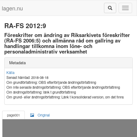
lagen.nu
Toggl
naviga
RA-FS 2012:9
Föreskrifter om ändring av Riksarkivets föreskrifter
(RA-FS 2006:5) och allmänna råd om gallring av
handlingar tillkomna inom löne- och
personaladministrativ verksamhet
Metadata
Källa
Senast hämtad: 2018-08-18
Om grundförfattning: OBS efterförljande ändringsförfattning
Om inte senaste ändringsförfattning: OBS efterförljande ändringsförfattning
Om ändringsförfattning: länk t grundförfattning
Om grund- eller ändringsförfattning: Länk t konsoliderad version, om det finns
page001
Original