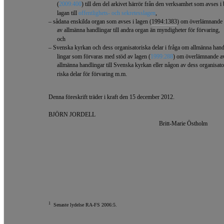
(
2009:400
) till den del arkivet härrör från den verksamhet som avses i 
lagan till
offentlighets- och sekretesslagen
,
– sådana enskilda organ som avses i lagen (
1994:1383
) om överlämnande
av allmänna handlingar till andra organ än myndigheter för förvaring,
och
– Svenska kyrkan och dess organisatoriska delar i fråga om allmänna han
lingar som förvaras med stöd av lagen (
1999:288
) om överlämnande a
allmänna handlingar till Svenska kyrkan eller någon av dess organisato
riska delar för förvaring m.m.
Denna föreskrift träder i kraft den 15 december 2012.
BJÖRN JORDELL
Britt-Marie Östholm
1
Senaste lydelse RA-FS 2006:5.