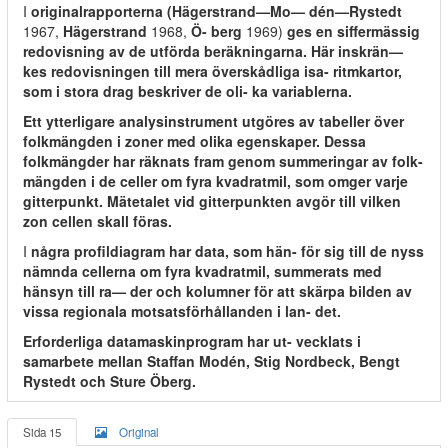
I
originalrapporterna (Hägerstrand—Mo— dén—Rystedt
1967,
Hägerstrand
1968,
Ö- berg
1969)
ges en siffermässig
redovisning av de utförda beräkningarna. Här inskrän—
kes redovisningen till mera överskådliga isa- ritmkartor,
som i stora drag beskriver de oli- ka variablerna.
Ett ytterligare analysinstrument utgöres av tabeller över
folkmängden i zoner med olika egenskaper. Dessa
folkmängder har räknats fram genom summeringar av folk-
mängden i de celler om fyra kvadratmil, som omger varje
gitterpunkt. Mätetalet vid gitterpunkten avgör till vilken
zon cellen skall föras.
I
några profildiagram har data, som hän- för sig till de nyss
nämnda cellerna om fyra kvadratmil, summerats med
hänsyn till ra— der och kolumner för att skärpa bilden av
vissa regionala motsatsförhållanden i lan- det.
Erforderliga datamaskinprogram har ut- vecklats i
samarbete mellan Staffan Modén, Stig Nordbeck, Bengt
Rystedt och Sture Öberg.
Sida 15
Original