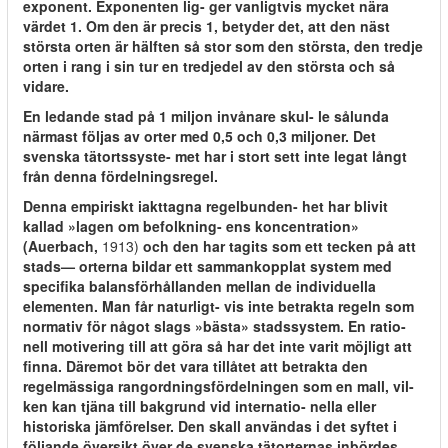
exponent. Exponenten lig- ger vanligtvis mycket nära
värdet 1. Om den är precis 1, betyder det, att den näst
största orten är hälften så stor som den största, den tredje
orten i rang i sin tur en tredjedel av den största och så
vidare.
En ledande stad på 1 miljon invånare skul- le sålunda
närmast följas av orter med 0,5 och 0,3 miljoner. Det
svenska tätortssyste- met har i stort sett inte legat långt
från denna fördelningsregel.
Denna empiriskt iakttagna regelbunden- het har blivit
kallad »lagen om befolkning- ens koncentration»
(Auerbach,
1913)
och den har tagits som ett tecken på att
stads— orterna bildar ett sammankopplat system med
specifika balansförhållanden mellan de individuella
elementen. Man får naturligt- vis inte betrakta regeln som
normativ för något slags »bästa» stadssystem. En ratio-
nell motivering till att göra så har det inte varit möjligt att
finna. Däremot bör det vara tillåtet att betrakta den
regelmässiga rangordningsfördelningen som en mall, vil-
ken kan tjäna till bakgrund vid internatio- nella eller
historiska jämförelser. Den skall användas i det syftet i
följande översikt över de svenska tätorternas inbördes