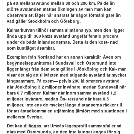
på ett mellanavstånd mellan 30 och 200 km. På de än
större avstånden mattas ökningen av men man kan
observera att läget här snarast är något förmånligare än
vad gäller Stockholm och Göteborg.
Kalmarkurvan tillhör samma allmänna typ, men den ligger
ända upp till 300 kmzs avstånd ungefär femtio procent
under de båda inlandsorternas. Detta är den kost- nad
som kustläget åsamkar.
Exemplen från Norrland har en annan karaktär. Även om
begynnelsepunkterna i Sundsvall och Östersund inte
ligger långt från dem som gällde i Jönköping och Kal- mar,
visar det sig att tillväxten med stigande avstånd är mycket
långsammare. På exem— pelvis 200 kilometers avstånd
når Jönköping 3,2 miljoner invånare, medan Sundsvall när
bara 0,7 miljoner. Kalmar når inom samma avstånd 1,2
miljoner invånare, medan Ös- tersund när bara 0,5
miljoner. Inte ens de mycket långa distanserna räcker till
för att åstadkomma en utjämning jämfört med situationen i
mellersta Sverige.
Det kan tilläggas, att Umeås lägesprofil sammanfaller så
nära med Östersunds, att den inte kunnat anges för sig i