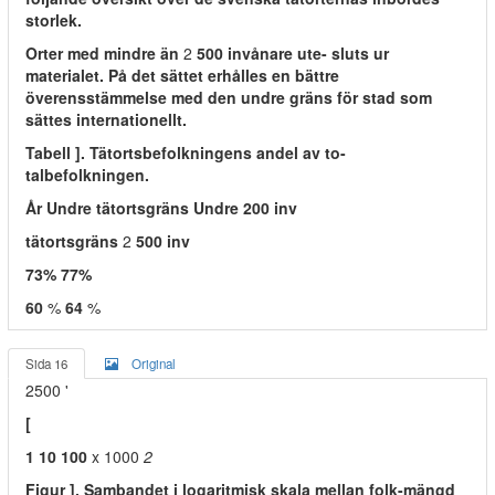
storlek.
Orter med mindre än
2
500 invånare ute- sluts ur
materialet. På det sättet erhålles en bättre
överensstämmelse med den undre gräns för stad som
sättes internationellt.
Tabell ]. Tätortsbefolkningens andel av to-
talbefolkningen.
År Undre tätortsgräns Undre 200 inv
tätortsgräns
2
500 inv
73% 77%
60
%
64
%
Sida 16
Original
2500 '
[
1 10 100
x 1000
2
Figur ]. Sambandet i logaritmisk skala mellan folk-mängd