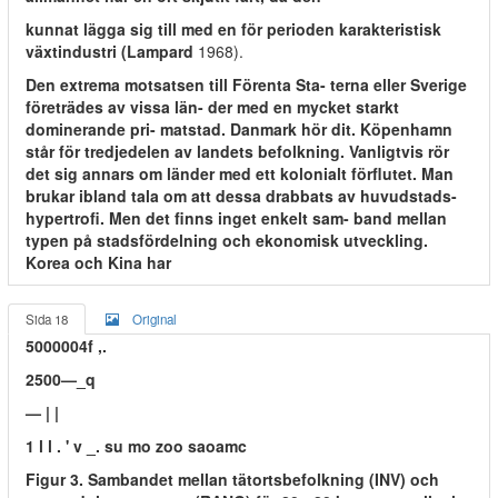
kunnat lägga sig till med en för perioden karakteristisk
växtindustri (Lampard
1968).
Den extrema motsatsen till Förenta Sta- terna eller Sverige
företrädes av vissa län- der med en mycket starkt
dominerande pri- matstad. Danmark hör dit. Köpenhamn
står för tredjedelen av landets befolkning. Vanligtvis rör
det sig annars om länder med ett kolonialt förflutet. Man
brukar ibland tala om att dessa drabbats av huvudstads-
hypertrofi. Men det finns inget enkelt sam- band mellan
typen på stadsfördelning och ekonomisk utveckling.
Korea och Kina har
Sida 18
Original
5000004f ,.
2500—_q
— | |
1 l l . ' v _. su mo zoo saoamc
Figur 3. Sambandet mellan tätortsbefolkning (INV) och