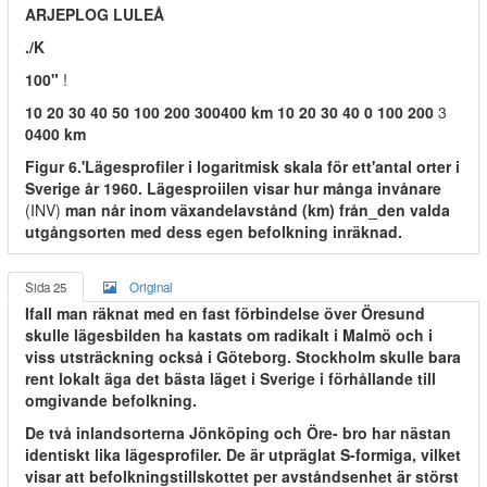
ARJEPLOG LULEÅ
./K
100"
!
10 20 30 40 50 100 200 300400 km 10 20 30 40 0 100 200
3
0400 km
Figur 6.'Lägesprofiler i logaritmisk skala för ett'antal orter i
Sverige år 1960. Lägesproiilen visar hur många invånare
(INV)
man når inom växandelavstånd (km) från_den valda
utgångsorten med dess egen befolkning inräknad.
Sida 25
Original
Ifall man räknat med en fast förbindelse över Öresund
skulle lägesbilden ha kastats om radikalt i Malmö och i
viss utsträckning också i Göteborg. Stockholm skulle bara
rent lokalt äga det bästa läget i Sverige i förhållande till
omgivande befolkning.
De två inlandsorterna Jönköping och Öre- bro har nästan
identiskt lika lägesprofiler. De är utpräglat S-formiga, vilket
visar att befolkningstillskottet per avståndsenhet är störst