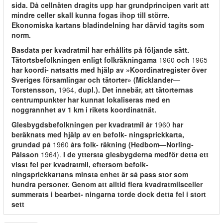
sida. Då cellnäten dragits upp har grundprincipen varit att
mindre celler skall kunna fogas ihop till större.
Ekonomiska kartans bladindelning har därvid tagits som
norm.
Basdata per kvadratmil har erhållits på följande sätt.
Tätortsbefolkningen enligt folkräkningama
1960
och
1965
har koordi- natsatts med hjälp av »Koordinatregister över
Sveriges församlingar och tätorter» (Micklander—
Torstensson,
1964,
dupl.). Det innebär, att tätorternas
centrumpunkter har kunnat lokaliseras med en
noggrannhet av 1 km i rikets koordinatnät.
Glesbygdsbefolkningen per kvadratmil år
1960
har
beräknats med hjälp av en befolk- ningsprickkarta,
grundad på
1960
års folk- räkning (Hedbom—Norling-
Pålsson
1964).
I de yttersta glesbygderna medför detta ett
visst fel per kvadratmil, eftersom befolk-
ningsprickkartans minsta enhet är så pass stor som
hundra personer. Genom att alltid flera kvadratmilsceller
summerats i bearbet- ningarna torde dock detta fel i stort
sett