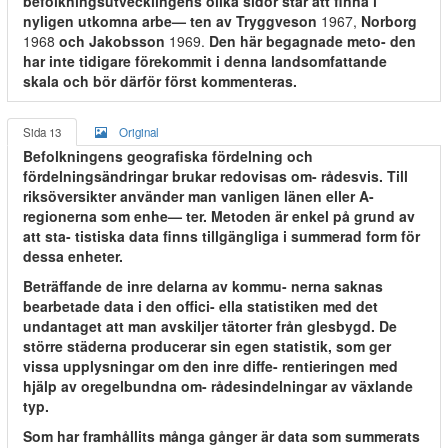
befolkningsutvecklingens olika sidor står att finna i
nyligen utkomna arbe— ten av Tryggveson
1967,
Norborg
1968
och Jakobsson
1969.
Den här begagnade meto- den
har inte tidigare förekommit i denna landsomfattande
skala och bör därför först kommenteras.
Sida 13
Original
Befolkningens geografiska fördelning och
fördelningsändringar brukar redovisas om- rådesvis. Till
riksöversikter använder man vanligen länen eller A-
regionerna som enhe— ter. Metoden är enkel på grund av
att sta- tistiska data finns tillgängliga i summerad form för
dessa enheter.
Beträffande de inre delarna av kommu- nerna saknas
bearbetade data i den offici- ella statistiken med det
undantaget att man avskiljer tätorter från glesbygd. De
större städerna producerar sin egen statistik, som ger
vissa upplysningar om den inre diffe- rentieringen med
hjälp av oregelbundna om- rådesindelningar av växlande
typ.
Som har framhållits många gånger är data som summerats