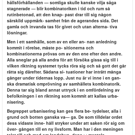
hällsförhållanden — somliga skulle kanske vilja säga
stagnerade — blir kombinatoriken i tid och rum så
rutinbetonad, att den knap- past drar till sig någon
särskild uppmärk- samhet från de agerandes sida. Det
gamla och invanda tas för givet och utan alterna- tiva
lösningar.
Men i ett samhälle, som av en eller an- nan anledning
kommit i rörelse, måste po- sitionerna och
kombinationerna prövas om av den ene efter den andre.
Alla sneglar på alla andra för att försöka gissa sig till i
vilken riktning systemet tycks röra sig och så gott det går
rätta sig därefter. Sådana si- tuationer har inträtt många
gånger under tidernas lopp. Just nu är vi inne i en gan-
ska dramatisk omprövning av samhällets kombinatorik.
Denna tar sig bland annat uttryck i en omfördelning av
befolkningen i en riktning som kommit att kallas urba-
nisering.
Begreppet urbanisering kan ges flera be- tydelser, alla i
grund och botten ganska va— ga. De som tilldelar ordet
dess vidaste inne- håll stryker under att saken rör sig om
över- gången till en ny livsform. Man har i den meningen