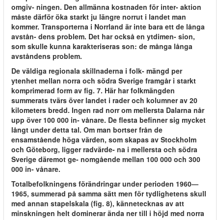
omgiv- ningen. Den allmänna kostnaden för inter- aktion
måste därför öka starkt ju längre norrut i landet man
kommer. Transporterna i Norrland är inte bara ett de långa
avstån- dens problem. Det har också en ytdimen- sion,
som skulle kunna karakteriseras son: de många långa
avståndens problem.
De väldiga regionala skillnaderna i folk- mängd per
ytenhet mellan norra och södra Sverige framgår i starkt
komprimerad form av fig. 7. Här har folkmängden
summerats tvärs över landet i rader och kolumner av 20
kilometers bredd. Ingen rad norr om mellersta Dalarna når
upp över 100 000 in- vånare. De flesta befinner sig mycket
långt under detta tal. Om man bortser från de
ensamstående höga värden, som skapas av Stockholm
och Göteborg, ligger radvärde- na i mellersta och södra
Sverige däremot ge- nomgående mellan 100 000 och 300
000 in- vånare.
Totalbefolkningens förändringar under perioden 1960—
1965, summerad på samma sätt men för tydlighetens skull
med annan stapelskala (fig. 8), kännetecknas av att
minskningen helt dominerar ända ner till i höjd med norra