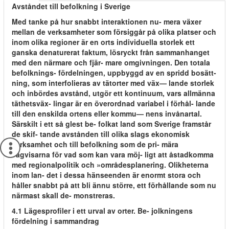
Avståndet till befolkning i Sverige
Med tanke på hur snabbt interaktionen nu- mera växer
mellan de verksamheter som försiggår på olika platser och
inom olika regioner är en orts individuella storlek ett
ganska denaturerat faktum, lösryckt från sammanhanget
med den närmare och fjär- mare omgivningen. Den totala
befolknings- fördelningen, uppbyggd av en spridd bosätt-
ning, som interfolieras av tätorter med väx— lande storlek
och inbördes avstånd, utgör ett kontinuum, vars allmänna
täthetsväx- lingar är en överordnad variabel i förhål- lande
till den enskilda ortens eller kommu— nens invånartal.
Särskilt i ett så glest be- folkat land som Sverige framstår
de skif- tande avstånden till olika slags ekonomisk
verksamhet och till befolkning som de pri- mära
vägvisarna för vad som kan vara möj- ligt att åstadkomma
med regionalpolitik och »områdesplanering. Olikheterna
inom lan- det i dessa hänseenden är enormt stora och
håller snabbt på att bli ännu större, ett förhållande som nu
närmast skall de- monstreras.
4.1 Lägesprofiler i ett urval av orter. Be- jolkningens
fördelning i sammandrag