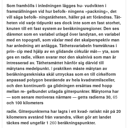
Som framhölls i inledningen lägges hu- vudvikten i
framställningen vid hur befolk- ningens »packning», det
vill säga befolk- ningstätheten, håller på att förändras. Tät-
heten vid varje tidpunkt ses dock inte som en fast storhet,
knuten till ett fast system av beräkningsregioner. Den ses
däremot som en variabel utlagd över landytan, en variabel
med en topografi, som växlar med det skalperspektiv man
har anledning att anlägga. Täthetsvariabeln framräknas i
prin- cip med hjälp av en glidande cirkulär mät— yta, som
ges en radie, vilken svarar mot den skalnivå som man är
intresserad av. Täthetsmåttet hänför sig därvid till
mätytans medelpunkt.
I
praktiken måste mätytan av
beräkningstekniska skäl uttryckas som en till cirkelform
anpassad polygon bestående av hela kvadratmilsceller,
och den kontinuerli- ga glidningen ersättas med hopp
mellan re- gelbundet utlagda gitterpunkter. Mätytorna har
— som senare motiveras närmare — getts radierna 30,
65
och 100 kilometers
radie. Gitterpunkterna har lagts i ett kvad- ratiskt nät på 20
kilometers avstånd från varandra, vilket gör att landet
täckes med ungefär 1
260
beräkningspunkter.