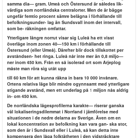
samma dia— gram. Umeå och Östersund är således lik-
värdiga som norrländska centralorter. Men de är bägge
ungefär femtio procent sämre belägna i förhållande till
befolkningsunder- lag än Sundsvall inom det intervall,
som be- räkningen omfattar.
Ytterligare längre norrut visar sig Luleå ha ett visst
överläge inom zonen 40—150 km i förhållande till
Östersund (eller Umeå). Därefter blir dock tillskottet per
avståndsen- het ringa. Luleå når inte mer än 0,8 miljo—
ner inom 450 km. Från en så isolerad ort som Arjeplog
måste man röra sig utåt upp
till 60 km för att kunna räkna in bara 10 000 invånare.
Ortens relativa läge blir mindre ogynnsamt med ytterligare
stigande avstånd, men ett underlag på
1
miljon nås aldrig
in- om 450 km.
De norrländska lägesprofilerna karakte— riserar ganska
väl lokaliseringsdilemmat i Norrland i jämförelse med
situationen i de nedre delarna av Sverige. Även om en
lokal koncentration av befolkning kan vara gan- ska stor,
som den är i Sundsvall eller i Luleå, så kan detta inte
kompensera den låga folktätheten i den vidsträcktare