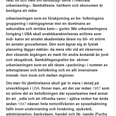
talat till och med om landsbyg- dens >>mentala
urbanisering». Samhällssta- tistikern och ekonomen är
benägna att mäta
urbaniseringen som en förskjutning av be- folkningens
gruppering i näringsgrenar mot en dominans av
sekundära och tertiära kate— gorier. När urbaniseringens
fortgång i USA skall snabbkarakteriseras anföres som
indi- kator att antalet akademiska lärare nu bli- vit större
än antalet gruvarbetare. Den som ägnar sig åt fysisk
planering lägger måhän- da mera vikt vid att observera
den växande åtgången av mark för andra ändamål än jord-
och skogsbruk. Samhällsgeografen be- skriver
urbaniseringen som en allt tätare »packning» i rummet av
arbetsplatser och befolkning och en allt intensivare
interak- tion inom och mellan regioner.
Om man för jämförelsens skull går in mera i detalj på
utvecklingen i
USA,
finner man, att det var redan
1957
som
en större del av befolkningen där sysselsattes med annat
än att _odla och att tillverka varor.
I
själva verket har ända
sedan
1947
nästan hela nettotillväxten av sysselsättning
fallit inom undervisning och forskning, sjukvård,
administration, bankväsen, handel och lik- nande (Fuchs