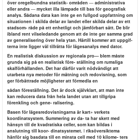
över oregelbundna statistik- områden
—
administrativa
eller andra
—
mycket illa lämpade till bas för geografisk
analys. Sådana data kan inte ge en fullgod uppfattning om
situationen i skilda delar av landet eller skilda delar av ett
stadsom- råde på ett enhetligt och jämförbart sätt. De blir
ibland rent vilseledande genom att de inte ger samma grad
av generalisering över hela ytan. Härtill kommer att uppgif-
terna inte ligger väl tillrätta för lägesanalys med dator.
En realistisk diskussion av regionala pro— blem måste
grunda sig på en realistisk före- ställning om rumsliga
skalförhållanden. Det har därför varit nödvändigt att
utarbeta nya metoder för mätning och redovisning, som
ger förbättrade möjligheter att förmedla en
sådan föreställning. Det är dock självklart, att man inte
kan reducera data från hela landet utan att tillgripa
förenkling och gene- ralisering.
Basen för lägesredovisningarna är kart» verkets
koordinatsystem. Summering av da- ta har skett med
hänsyn till de kvadratiska celler, som kan bildas i
anslutning till koor- dinatsystemet.
I
riksöversiktema
hänför sig basdata till en minsta cell med 10 kilome- ters