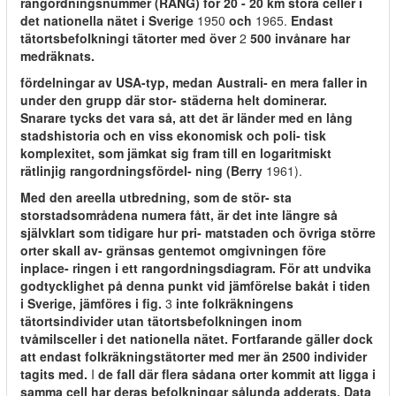
rangordningsnummer (RANG) för 20 - 20 km stora celler i
det nationella nätet i Sverige
1950
och
1965.
Endast
tätortsbefolkningi tätorter med över
2
500 invånare har
medräknats.
fördelningar av USA-typ, medan Australi- en mera faller in
under den grupp där stor- städerna helt dominerar.
Snarare tycks det vara så, att det är länder med en lång
stadshistoria och en viss ekonomisk och poli- tisk
komplexitet, som jämkat sig fram till en logaritmiskt
rätlinjig rangordningsfördel- ning (Berry
1961).
Med den areella utbredning, som de stör- sta
storstadsområdena numera fått, är det inte längre så
självklart som tidigare hur pri- matstaden och övriga större
orter skall av- gränsas gentemot omgivningen före
inplace- ringen i ett rangordningsdiagram. För att undvika
godtycklighet på denna punkt vid jämförelse bakåt i tiden
i Sverige, jämföres i fig.
3
inte folkräkningens
tätortsindivider utan tätortsbefolkningen inom
tvåmilsceller i det nationella nätet. Fortfarande gäller dock
att endast folkräkningstätorter med mer än 2500 individer
tagits med.
I
de fall där flera sådana orter kommit att ligga i
samma cell har deras befolkningar sålunda adderats. Data