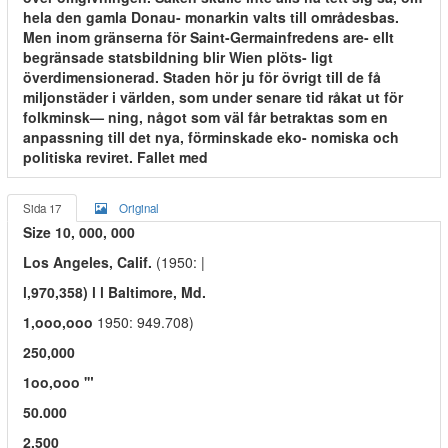
hela den gamla Donau- monarkin valts till områdesbas.
Men inom gränserna för Saint-Germainfredens are- ellt
begränsade statsbildning blir Wien plöts- ligt
överdimensionerad. Staden hör ju för övrigt till de få
miljonstäder i världen, som under senare tid råkat ut för
folkminsk— ning, något som väl får betraktas som en
anpassning till det nya, förminskade eko- nomiska och
politiska reviret. Fallet med
Sida 17
Original
Size 10, 000, 000
Los Angeles, Calif.
(1950: |
l,970,358) l l Baltimore, Md.
1,ooo,ooo
1950: 949.708)
250,000
1oo,ooo '"
50.000
2,500