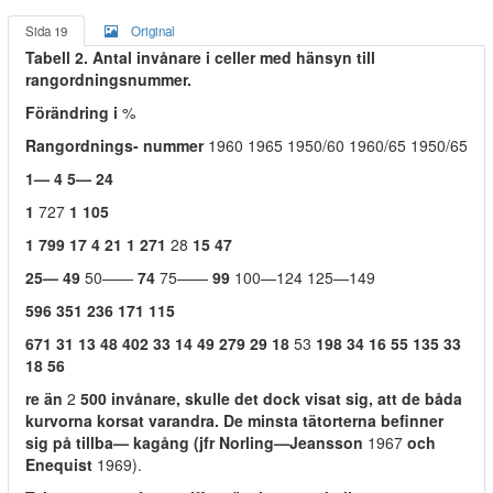
Sida 19
Original
Tabell 2. Antal invånare i celler med hänsyn till
rangordningsnummer.
Förändring i
%
Rangordnings- nummer
1960 1965 1950/60 1960/65 1950/65
1— 4 5— 24
1
727
1 105
1 799 17 4 21 1 271
28
15 47
25— 49
50——
74
75——
99
100—124 125—149
596 351 236 171 115
671 31 13 48 402 33 14 49 279 29 18
53
198 34 16 55 135 33
18 56
re än
2
500 invånare, skulle det dock visat sig, att de båda
kurvorna korsat varandra. De minsta tätorterna befinner
sig på tillba— kagång (jfr Norling—Jeansson
1967
och
Enequist
1969).