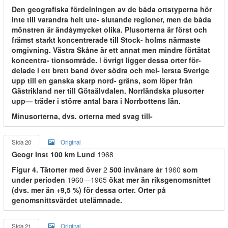
Den geografiska fördelningen av de båda ortstyperna hör
inte till varandra helt ute- slutande regioner, men de båda
mönstren är ändåymycket olika. Plusorterna är först och
främst starkt koncentrerade till Stock- holms närmaste
omgivning. Västra Skåne är ett annat men mindre förtätat
koncentra- tionsområde.
I
övrigt ligger dessa orter för-
delade i ett brett band över södra och mel- lersta Sverige
upp till en ganska skarp nord- gräns, som löper från
Gästrikland ner till Götaälvdalen. Norrländska plusorter
upp— träder i större antal bara i Norrbottens län.
Minusorterna, dvs. orterna med svag till-
Sida 20
Original
Geogr Inst 100 km Lund
1968
Figur 4. Tätorter med över
2
500 invånare år
1960
som
under perioden
1960—1965
ökat mer än riksgenomsnittet
(dvs. mer än +9,5 %) för dessa orter. Orter på
genomsnittsvärdet utelämnade.
Sida 21
Original