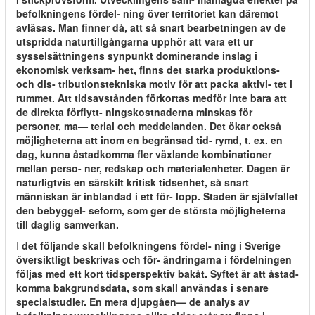
befolkningens fördel- ning över territoriet kan däremot
avläsas. Man finner då, att så snart bearbetningen av de
utspridda naturtillgångarna upphör att vara ett ur
sysselsättningens synpunkt dominerande inslag i
ekonomisk verksam- het, finns det starka produktions-
och dis- tributionstekniska motiv för att packa aktivi- tet i
rummet. Att tidsavstånden förkortas medför inte bara att
de direkta förflytt- ningskostnaderna minskas för
personer, ma— terial och meddelanden. Det ökar också
möjligheterna att inom en begränsad tid- rymd, t. ex. en
dag, kunna åstadkomma fler växlande kombinationer
mellan perso- ner, redskap och materialenheter. Dagen är
naturligtvis en särskilt kritisk tidsenhet, så snart
människan är inblandad i ett för- lopp. Staden är självfallet
den bebyggel- seform, som ger de största möjligheterna
till daglig samverkan.
I
det följande skall befolkningens fördel- ning i Sverige
översiktligt beskrivas och för- ändringarna i fördelningen
följas med ett kort tidsperspektiv bakåt. Syftet är att åstad-
komma bakgrundsdata, som skall användas i senare
specialstudier. En mera djupgåen— de analys av