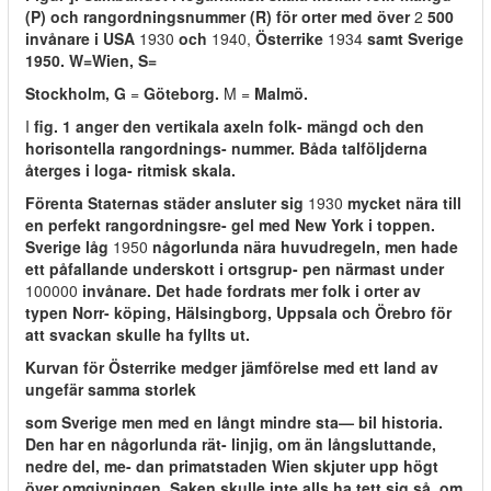
(P) och rangordningsnummer (R) för orter med över
2
500
invånare i USA
1930
och
1940,
Österrike
1934
samt Sverige
1950. W=Wien, S=
Stockholm, G
=
Göteborg.
M =
Malmö.
I
fig. 1 anger den vertikala axeln folk- mängd och den
horisontella rangordnings- nummer. Båda talföljderna
återges i loga- ritmisk skala.
Förenta Staternas städer ansluter sig
1930
mycket nära till
en perfekt rangordningsre- gel med New York i toppen.
Sverige låg
1950
någorlunda nära huvudregeln, men hade
ett påfallande underskott i ortsgrup- pen närmast under
100000
invånare. Det hade fordrats mer folk i orter av
typen Norr- köping, Hälsingborg, Uppsala och Örebro för
att svackan skulle ha fyllts ut.
Kurvan för Österrike medger jämförelse med ett land av
ungefär samma storlek
som Sverige men med en långt mindre sta— bil historia.
Den har en någorlunda rät- linjig, om än långsluttande,
nedre del, me- dan primatstaden Wien skjuter upp högt
över omgivningen. Saken skulle inte alls ha tett sig så, om