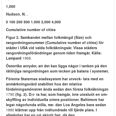
1,000
Hudson, N. .
0 100 200 500 1.000 2,000 4,000
Cumulative number of cities
Figur 2. Sambandet mellan folkmängd (Size) och
rangordningsnummer (Cumulative number of cities) för
städer i USA vid valda folkräkningsår. Vissa städers
rangordningsförändringar genom tiden framgår. Källa:
Lampard
1968.
Österrike antyder, att det kan ligga något i tanken på den
rätlinjiga rangordningen som tecken på balans i systemet.
Förenta Staternas stadssystem har utveck- lats med en
anmärkningsvärd stabilitet hos det relativa
fördelningsmönstret ända sedan den första folkräkningzn
1790
(fig. 2). D;t- ta har, som framgår, inte uteslutit en om-
skyffling av individuella orters positioner. Baltimore har
legat någorlunda stilla, me- dan Los Angeles bara sedan
1880
klättrat upp från tvåhundrade till fjärde plats. I
allmänhet har en ort skjutit fart, då den