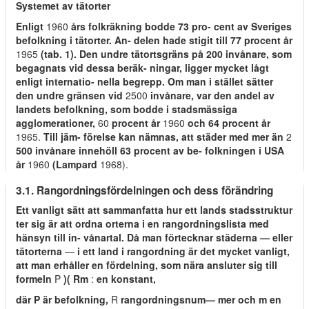
Systemet av tätorter
Enligt
1960
års folkräkning bodde 73 pro- cent av Sveriges
befolkning i tätorter. An- delen hade stigit till 77 procent år
1965
(tab. 1). Den undre tätortsgräns på 200 invånare, som
begagnats vid dessa beräk- ningar, ligger mycket lågt
enligt internatio- nella begrepp. Om man i stället sätter
den undre gränsen vid
2500
invånare, var den andel av
landets befolkning, som bodde i stadsmässiga
agglomerationer,
60
procent år
1960
och 64 procent år
1965.
Till jäm- förelse kan nämnas, att städer med mer än
2
500 invånare innehöll 63 procent av be- folkningen i USA
år
1960
(Lampard
1968).
3.1. Rangordningsfördelningen och dess förändring
Ett vanligt sätt att sammanfatta hur ett lands stadsstruktur
ter sig är att ordna orterna i en rangordningslista med
hänsyn till in- vånartal. Då man förtecknar städerna — eller
tätorterna
—
i ett land i rangordning är det mycket vanligt,
att man erhåller en fördelning, som nära ansluter sig till
formeln
P
)( Rm
:
en konstant,
där P är befolkning,
R
rangordningsnum— mer och m en