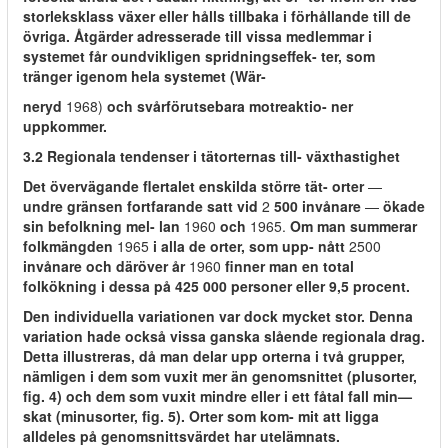
storleksklass växer eller hålls tillbaka i förhållande till de
övriga. Åtgärder adresserade till vissa medlemmar i
systemet får oundvikligen spridningseffek- ter, som
tränger igenom hela systemet (Wär-
neryd
1968)
och svårförutsebara motreaktio- ner
uppkommer.
3.2 Regionala tendenser i tätorternas till- växthastighet
Det övervägande flertalet enskilda större tät- orter
—
undre gränsen fortfarande satt vid
2
500 invånare
—
ökade
sin befolkning mel- lan
1960
och
1965.
Om man summerar
folkmängden
1965
i alla de orter, som upp- nått
2500
invånare och däröver år
1960
finner man en total
folkökning i dessa på 425 000 personer eller 9,5 procent.
Den individuella variationen var dock mycket stor. Denna
variation hade också vissa ganska slående regionala drag.
Detta illustreras, då man delar upp orterna i två grupper,
nämligen i dem som vuxit mer än genomsnittet (plusorter,
fig. 4) och dem som vuxit mindre eller i ett fåtal fall min—
skat (minusorter, fig. 5). Orter som kom- mit att ligga
alldeles på genomsnittsvärdet har utelämnats.