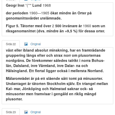
Geogr Inst
”(”'"
Lund
1968
der perioden
1960—1965
ökat mindre än Orter på
genomsnittsvärdet utelämnade.
Figur 5. Tätorter med över
2
500 invånare år
1960
som un
riksgenomsnittet (dvs. mindre än +9,5 %) för dessa orter.
Sida 22
Original
växt eller ibland absolut minskning, har en framträdande
gruppering längs efter och strax norr om plusorternas
nordgräns. De förekommer således talrikt i norra Bohus-
län, Dalsland, inre Värmland, inre Dalar- na och
Hälsingland. Ett flertal ligger också i mellersta Norrland.
Mälarområdet är på ett slående sätt tomt på minusorter.
Undantaget är tätorten Stockholm själv. En triangel mellan
Kal- mar, Jönköping och Halmstad saknar ock- så
minusorter men framvisar i gengäld en riklig mängd
plusorter.
Sida 23
Original