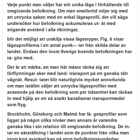
Varje punkt man väljer har sitt unika läge i förhållande till
omgivande befolkning. Om man emellertid nöjer sig med
att uttrycka saken med en enkel lägesprofil, det vill säga
undersöker hur befolkning ackumuleras ut- åt med
stigande avstånd i alla riktningar,
blir det möjligt att urskilja vissa lägestyper. Fig. 6 visar
lägesprofilerna i ett antal punk— ter från skilda delar av
landet. Endast den inom Sverige boende befolkningen har
ta- gits med.
Det är att märka, att man här måste tänka sig att
förflyttningar sker med land- transport på ett ganska tätt
vägnät. Resul- tatet blir naturligtvis mycket annorlunda
om man istället väljer att uttrycka lägesprofiler med
avseende på den befolkning som per tidsenhet kan täckas
in med hjälp av ett så starkt kanaliserat transportmedel
som flyg.
Stockholm, Göteborg och Malmö har lä- gesprofiler som
ligger på något olika nivåer men annars är varandra
ganska lika i sin relation till omgivande befolkning. De in-
tar en särställning i landet som de punkter från vilka man
inom kort avstånd kan nå stort befolkningsunderlag.