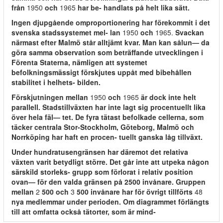
från
1950
och
1965
har be- handlats på helt lika sätt.
Ingen djupgående omproportionering har förekommit i det
svenska stadssystemet mel- lan
1950
och
1965.
Svackan
närmast efter Malmö står alltjämt kvar. Man kan sålun— da
göra samma observation som beträffande utvecklingen i
Förenta Staterna, nämligen att systemet
befolkningsmässigt förskjutes uppåt med bibehållen
stabilitet i helhets- bilden.
Förskjutningen mellan
1950
och
1965
är dock inte helt
parallell. Stadstillväxten har inte lagt sig procentuellt lika
över hela fäl— tet. De fyra tätast befolkade cellerna, som
täcker centrala Stor-Stockholm, Göteborg, Malmö och
Norrköping har haft en procen- tuellt ganska låg tillväxt.
Under hundratusengränsen har däremot det relativa
växten varit betydligt större. Det går inte att utpeka någon
särskild storleks- grupp som förlorat i relativ position
ovan— för den valda gränsen på 2500 invånare. Gruppen
mellan
2
500 och
3
500 invånare har för övrigt tillförts
48
nya medlemmar under perioden. Om diagrammet förlängts
till att omfatta också tätorter, som är mind-