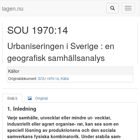
lagen.nu
Toggl
naviga
SOU 1970:14
Urbaniseringen i Sverige : en
geografisk samhällsanalys
Källor
Originaldokument:
SOU 1970:14
,
Källa
Sida 5
Original
1. Inledning
Varje samhälle, utvecklat eller mindre ut- vecklat,
industriellt eller agrart organise- rat, kan ses som en
speciell lösning av produktionens och den sociala
samverkans fysiska kombinatorik. Under stabila sam-