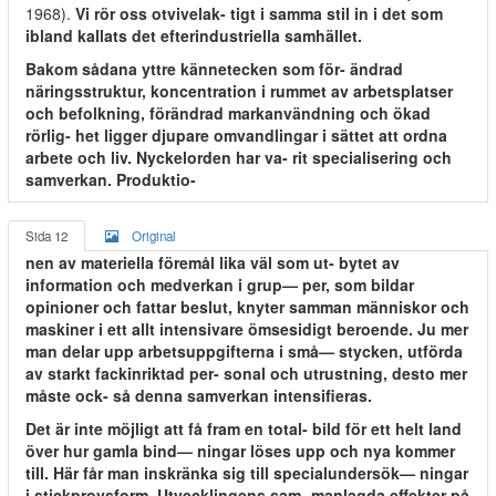
1968).
Vi rör oss otvivelak- tigt i samma stil in i det som
ibland kallats det efterindustriella samhället.
Bakom sådana yttre kännetecken som för- ändrad
näringsstruktur, koncentration i rummet av arbetsplatser
och befolkning, förändrad markanvändning och ökad
rörlig- het ligger djupare omvandlingar i sättet att ordna
arbete och liv. Nyckelorden har va- rit specialisering och
samverkan. Produktio-
Sida 12
Original
nen av materiella föremål lika väl som ut- bytet av
information och medverkan i grup— per, som bildar
opinioner och fattar beslut, knyter samman människor och
maskiner i ett allt intensivare ömsesidigt beroende. Ju mer
man delar upp arbetsuppgifterna i små— stycken, utförda
av starkt fackinriktad per- sonal och utrustning, desto mer
måste ock- så denna samverkan intensifieras.
Det är inte möjligt att få fram en total- bild för ett helt land
över hur gamla bind— ningar löses upp och nya kommer
till. Här får man inskränka sig till specialundersök— ningar
i stickprovsform. Utvecklingens sam- manlagda effekter på