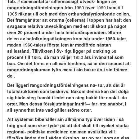
Tab.
2
sammanfattar siffermässigt utveck- lingen av
rangordningsfördelningen från
1950
över
1960
fram till
1965
räknat till och med den etthundrafyrtionionde cellen.
Det framgår åter att orterna (cellerna) i toppen har haft den
svagaste relativa utvecklingen med ett tillskott på något
över 20 procent under hela femtonårsperioden. Större
delen av befolkningsökningen kom här under 1950-talet,
medan 1960-talets första fem år medförde nästan
stillestånd. Tillväxten i öv- rigt ligger på omkring 50
procent till
1965,
då man väljer
1950
års invånartal som
bas. Om det finns en allmän tendens, så är den snarast att
rangordningskurvan lyfts mera i sin bakre än i sin främre
del.
Det liggeri rangordningsfördelningens na- tur, att det är
totalstrukturen som beskrivs. Bakom denna kan det dölja
sig både steg framåt i ledet och steg bakåt för enskil- da
orter. Men dessa förskjutningar inträf— far inte snabbt, i
all synnerhet inte vad gäller större orter.
Att systemet bibehåller sin allmänna typ över tiden i så
hög grad som sker tyder på att det skall till mycket starka
regional- politiska mediciner, om man avsiktligt vill
försöka ändra det i sådan riktning, att or- ter inom en viss