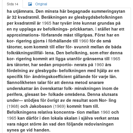
Sida 14
Original
ha utjämnats. Den minsta här begagnade summeringsytan
är 32 kvadratmil. Beräkningen av glesbygdsbefolkningen
per kvadratmil år
1965
har tyvärr inte kunnat grundas på
en ny upplaga av befolknings- prickkartan.
I
stället har ett
approximations- förfarande måst tillgripas. Först har en
kor- rigering gjorts i förhållande till
1960
för de små
tätorter, som kommit till eller för- svunnit mellan de båda
folkräkningstillfäl- lena. Den befolkning, som efter denna
kor- rigering kommit att ligga utanför gränserna till
1965
års tätorter, har sedan proportio- nerats på
1960
års
fördelning av glesbygds- befolkningen med hjälp av en
specifik för- ändringskoefficient gällande för varje län.
Sannolikheten talar för att denna metod snarare
underskattar än överskattar folk- minskningen inom de
perifera, glesast be- folkade områdena. Denna slutsats
under— stödjes för övrigt av de resultat som Nor- ling
(1968)
och Jakobsson
(1969)
kommit fram till.
Befolkningens relativa koncentra- tion mellan
1960
och
1965
kan därför i den lokala skalan i själva verket antas
vara något större än vad den följande redovisningen
synes ge vid handen.