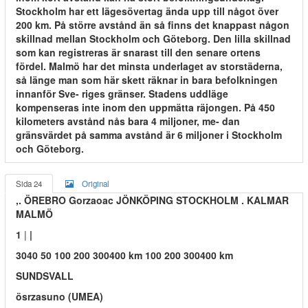
Stockholm har ett lägesövertag ända upp till något över
200 km. På större avstånd än så finns det knappast någon
skillnad mellan Stockholm och Göteborg. Den lilla skillnad
som kan registreras är snarast till den senare ortens
fördel. Malmö har det minsta underlaget av storstäderna,
så länge man som här skett räknar in bara befolkningen
innanför Sve- riges gränser. Stadens uddläge
kompenseras inte inom den uppmätta räjongen. På 450
kilometers avstånd nås bara 4 miljoner, me- dan
gränsvärdet på samma avstånd är 6 miljoner i Stockholm
och Göteborg.
Sida 24
Original
,. ÖREBRO Gorzaoac JÖNKÖPING STOCKHOLM . KALMAR
MALMÖ
1
|
|
3040 50 100 200 300400 km 100 200 300400 km
SUNDSVALL
ösrzasuno (UMEA)