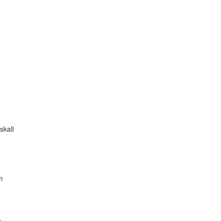
skall
m