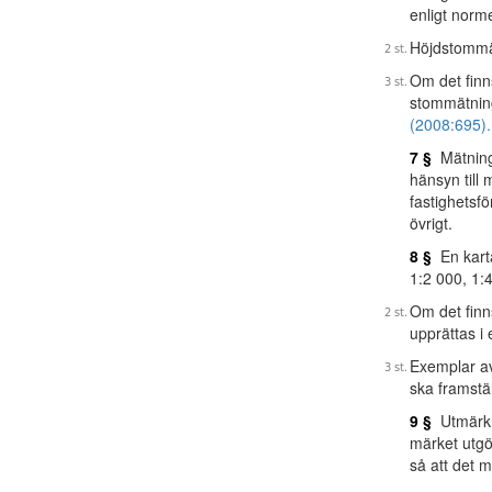
enligt norme
Höjdstommätn
Om det finns
stommätning 
(2008:695).
7 §
Mätning 
hänsyn till
fastighetsf
övrigt.
8 §
En karta
1:2 000, 1:4
Om det finns
upprättas i
Exemplar av 
ska framstäl
9 §
Utmärkni
märket utgö
så att det m