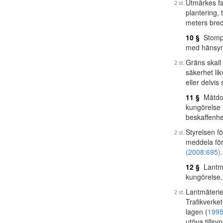
Utmärkes fa
plantering, 
meters bredd
10 §
Stompu
med hänsyn 
Gräns skall 
säkerhet li
eller delvis 
11 §
Mätdon
kungörelse 
beskaffenhe
Styrelsen f
meddela för
(2008:695).
12 §
Lantmät
kungörelse.
Lantmäterie
Trafikverke
lagen (
1995
utöva tills