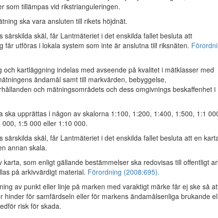
r som tillämpas vid rikstrianguleringen.
ing ska vara ansluten till rikets höjdnät.
 särskilda skäl, får Lantmäteriet i det enskilda fallet besluta att
får utföras i lokala system som inte är anslutna till riksnäten.
Förordn
och kartläggning indelas med avseende på kvalitet i mätklasser med
 mätningens ändamål samt till markvärden, bebyggelse,
örhållanden och mätningsområdets och dess omgivnings beskaffenhet i
 ska upprättas i någon av skalorna 1:100, 1:200, 1:400, 1:500, 1:1 00
 000, 1:5 000 eller 1:10 000.
 särskilda skäl, får Lantmäteriet i det enskilda fallet besluta att en kart
 en annan skala.
karta, som enligt gällande bestämmelser ska redovisas till offentligt ar
las på arkivvärdigt material.
Förordning (2008:695).
ng av punkt eller linje på marken med varaktigt märke får ej ske så at
r hinder för samfärdseln eller för markens ändamålsenliga brukande el
edför risk för skada.