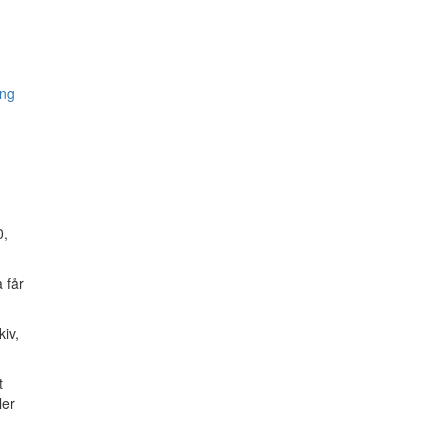
ing
0,
a får
kiv,
t
ler