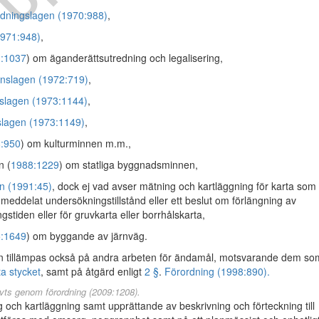
ildningslagen (1970:988)
,
1971:948)
,
:1037
) om äganderättsutredning och legalisering,
onslagen (1972:719)
,
tslagen (1973:1144)
,
slagen (1973:1149)
,
:950
) om kulturminnen m.m.,
n (
1988:1229
) om statliga byggnadsminnen,
n (1991:45)
, dock ej vad avser mätning och kartläggning för karta som 
tt meddelat undersökningstillstånd eller ett beslut om förlängning av
stiden eller för gruvkarta eller borrhålskarta,
:1649
) om byggande av järnväg.
n tillämpas också på andra arbeten för ändamål, motsvarande dem so
ta stycket
, samt på åtgärd enligt
2 §
.
Förordning (1998:890).
vts genom förordning (2009:1208).
och kartläggning samt upprättande av beskrivning och förteckning till