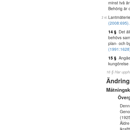
minst två år
Behörig är 
Lantmäterie
(2008:695).
14 §
Det åli
behövs sam
plan- och b
(1991:1628
15 §
Angåend
kungörelse ä
16 § Har upph
Ändring
Mätningsk
Över
Denna
Geno
(
1925
Äldre
ikraf