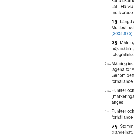
karta skall
sätt. Härvid
motiverade 
4 §
Längd an
Multipel- oc
(2008:695).
5 §
Mätning 
höjdmätning,
fotografiska
Mätning in
lägena för 
Genom detal
förhållande 
Punkter och
(markeringa
anges.
Punkter och 
förhållande 
6 §
Stommätn
triangelnät