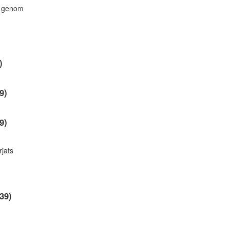
ts genom
)
9)
9)
rjats
39)