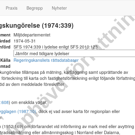
Upphävd författni
Praxis
Begrepp
Nyheter
gskungörelse (1974:339)
ement
Miljödepartementet
ärdad
1974-05-31
nförd
SFS 1974:339 i lydelse enligt SFS 2010:123
Källa
Regeringskansliets rättsdatabaser
ämtad
ngörelse tillämpas på mätning, kartläggning samt upprättande av
 förteckning till karta och fastighetsförteckning enligt följande författnin
töd av dem meddelade föreskrifter
:608
) om enskilda vägar,
ygglagen (1987:10)
, dock ej vad avser karta för regionplan eller
n,
 (1952:169) om förfarandet vid införlivning av mark med eller avyttring
äradsallmänning eller allmänningsskog i Norrland eller Dalarna,