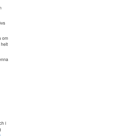
n
övs
ga om
 helt
enna
h i
g
g