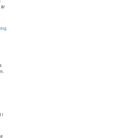
t
 är
ing
s
m.
 i
ke