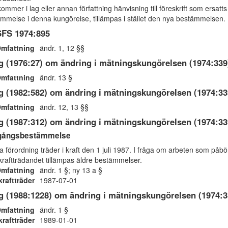
ommer i lag eller annan författning hänvisning till föreskrift som ersat
mmelse i denna kungörelse, tillämpas i stället den nya bestämmelsen.
SFS 1974:895
mfattning
ändr. 1, 12 §§
g (1976:27) om ändring i mätningskungörelsen (1974:339
mfattning
ändr. 13 §
g (1982:582) om ändring i mätningskungörelsen (1974:33
mfattning
ändr. 12, 13 §§
g (1987:312) om ändring i mätningskungörelsen (1974:33
gångsbestämmelse
 förordning träder i kraft den 1 juli 1987. I fråga om arbeten som påbö
ikraftträdandet tillämpas äldre bestämmelser.
mfattning
ändr. 1 §; ny 13 a §
kraftträder
1987-07-01
g (1988:1228) om ändring i mätningskungörelsen (1974:3
mfattning
ändr. 1 §
kraftträder
1989-01-01