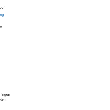
gor.
ing
om
m
ningen
eten.