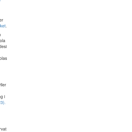
er
cket
.
n
ola
desi
olas
ller
g i
3).
rvat