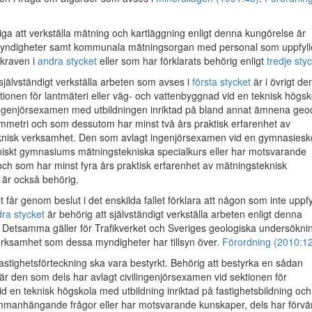
a att verkställa mätning och kartläggning enligt denna kungörelse är
myndigheter samt kommunala mätningsorgan med personal som uppfyll
kraven i
andra stycket
eller som har förklarats behörig enligt
tredje sty
 självständigt verkställa arbeten som avses i
första stycket
är i övrigt de
tionen för lantmäteri eller väg- och vattenbyggnad vid en teknisk högsk
lingenjörsexamen med utbildningen inriktad på bland annat ämnena geo
mmetri och som dessutom har minst två års praktisk erfarenhet av
knisk verksamhet. Den som avlagt ingenjörsexamen vid en gymnasiesk
ekniskt gymnasiums mätningstekniska specialkurs eller har motsvarande
ch som har minst fyra års praktisk erfarenhet av mätningsteknisk
är också behörig.
 får genom beslut i det enskilda fallet förklara att någon som inte uppfy
ra stycket
är behörig att självständigt verkställa arbeten enligt denna
 Detsamma gäller för Trafikverket och Sveriges geologiska undersöknin
rksamhet som dessa myndigheter har tillsyn över.
Förordning (2010:12
stighetsförteckning ska vara bestyrkt. Behörig att bestyrka en sådan
 är den som dels har avlagt civilingenjörsexamen vid sektionen för
id en teknisk högskola med utbildning inriktad på fastighetsbildning och
anhängande frågor eller har motsvarande kunskaper, dels har förvä