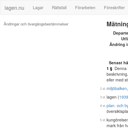
lagen.nu
Lagar
Rättsfall
Förarbeten
Föreskrifter
Mätnin
Ändringar och övergångsbestämmelser
Depart
Utf
Ändring i
Senast h
1 §
Denna ku
beskrivning,
eller med s
miljöbalken
,
lagen (
1939
plan- och b
översiktspla
kungörelsen
mark från h