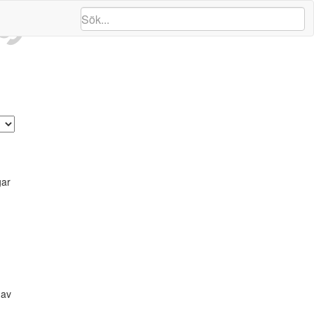
ng
gar
 av