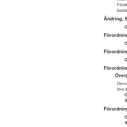
Förek
bestä
Ändring, 
O
Förordnin
O
Förordnin
O
Förordnin
Över
Denna
före 
O
I
Förordnin
O
I