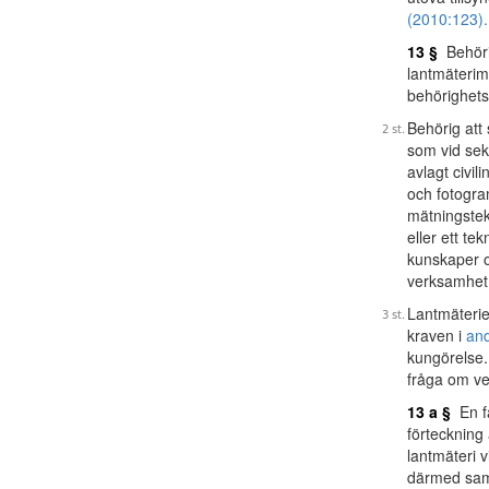
(2010:123).
13 §
Behörig
lantmäteri
behörighets
Behörig att
som vid sek
avlagt civi
och fotogra
mätningste
eller ett t
kunskaper o
verksamhet 
Lantmäteriet
kraven i
and
kungörelse.
fråga om ve
13 a §
En fa
förteckning
lantmäteri v
därmed samm