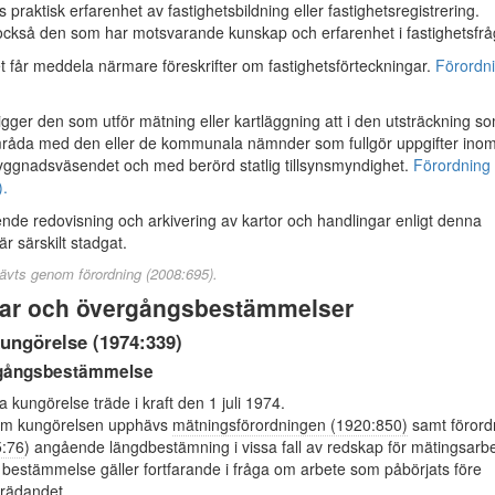
s praktisk erfarenhet av fastighetsbildning eller fastighetsregistrering.
också den som har motsvarande kunskap och erfarenhet i fastighetsfrå
t får meddela närmare föreskrifter om fastighetsförteckningar.
Förordn
gger den som utför mätning eller kartläggning att i den utsträckning s
råda med den eller de kommunala nämnder som fullgör uppgifter ino
yggnadsväsendet och med berörd statlig tillsynsmyndighet.
Förordning
).
e redovisning och arkivering av kartor och handlingar enligt denna
r särskilt stadgat.
ävts genom förordning (2008:695).
ar och övergångsbestämmelser
ungörelse (1974:339)
gångsbestämmelse
 kungörelse träde i kraft den 1 juli 1974.
m kungörelsen upphävs
mätningsförordningen (1920:850)
samt förord
:76
) angående längdbestämning i vissa fall av redskap för mätingsarb
 bestämmelse gäller fortfarande i fråga om arbete som påbörjats före
tträdandet.