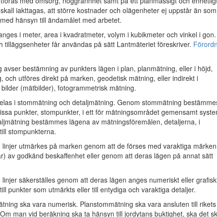
 utföras med omsorg, noggrannhet samt på ett planmässigt och enhetlig
 skall iakttagas, att större kostnader och olägenheter ej uppstår än som
med hänsyn till ändamålet med arbetet.
ges i meter, area i kvadratmeter, volym i kubikmeter och vinkel i gon.
h tilläggsenheter får användas på sätt Lantmäteriet föreskriver.
Förordn
avser bestämning av punkters lägen i plan, planmätning, eller i höjd,
 och utföres direkt på marken, geodetisk mätning, eller indirekt i
 bilder (mätbilder), fotogrammetrisk mätning.
delas i stommätning och detaljmätning. Genom stommätning bestämme
vissa punkter, stompunkter, i ett för mätningsområdet gemensamt syste
jmätning bestämmes lägena av mätningsföremålen, detaljerna, i
till stompunkterna.
 linjer utmärkes på marken genom att de förses med varaktiga märken
r) av godkänd beskaffenhet eller genom att deras lägen på annat sätt
linjer säkerställes genom att deras lägen anges numeriskt eller grafiskt
till punkter som utmärkts eller till entydiga och varaktiga detaljer.
ing ska vara numerisk. Planstommätning ska vara ansluten till rikets
. Om man vid beräkning ska ta hänsyn till jordytans buktighet, ska det s