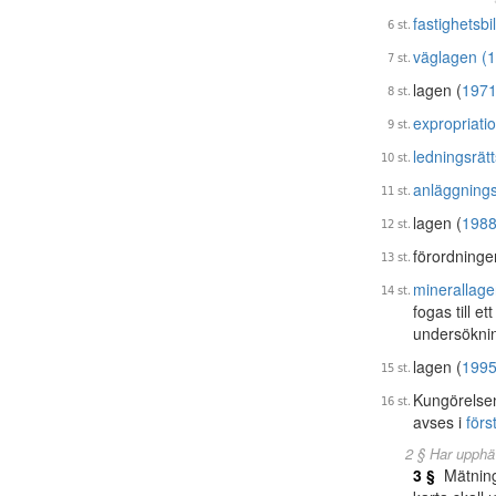
fastighetsb
väglagen (
lagen (
1971
expropriati
ledningsrät
anläggning
lagen (
1988
förordninge
minerallage
fogas till e
undersökning
lagen (
1995
Kungörelse
avses i
förs
2 § Har upphä
3 §
Mätning 