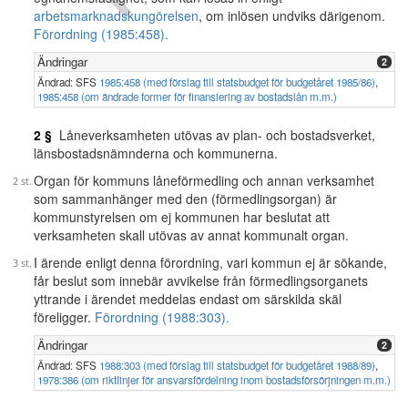
arbetsmarknadskungörelsen
, om inlösen undviks därigenom.
Förordning (1985:458).
Ändringar
2
Ändrad: SFS
1985:458 (med förslag till statsbudget för budgetåret 1985/86)
,
1985:458 (om ändrade former för finansiering av bostadslån m.m.)
2 §
Låneverksamheten utövas av plan- och bostadsverket,
länsbostadsnämnderna och kommunerna.
Organ för kommuns låneförmedling och annan verksamhet
som sammanhänger med den (förmedlingsorgan) är
kommunstyrelsen om ej kommunen har beslutat att
verksamheten skall utövas av annat kommunalt organ.
I ärende enligt denna förordning, vari kommun ej är sökande,
får beslut som innebär avvikelse från förmedlingsorganets
yttrande i ärendet meddelas endast om särskilda skäl
föreligger.
Förordning (1988:303).
Ändringar
2
Ändrad: SFS
1988:303 (med förslag till statsbudget för budgetåret 1988/89)
,
1978:386 (om riktIinjer för ansvarsfördelning inom bostadsförsörjningen m.m.)