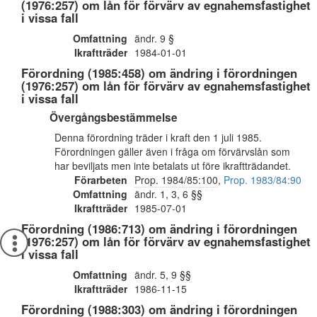
(1976:257) om lån för förvärv av egnahemsfastighet
i vissa fall
Omfattning
ändr. 9 §
Ikraftträder
1984-01-01
Förordning (1985:458) om ändring i förordningen
(1976:257) om lån för förvärv av egnahemsfastighet
i vissa fall
Övergångsbestämmelse
Denna förordning träder i kraft den 1 juli 1985.
Förordningen gäller även i fråga om förvärvslån som
har beviljats men inte betalats ut före ikraftträdandet.
Förarbeten
Prop. 1984/85:100
,
Prop. 1983/84:90
Omfattning
ändr. 1, 3, 6 §§
Ikraftträder
1985-07-01
Förordning (1986:713) om ändring i förordningen
(1976:257) om lån för förvärv av egnahemsfastighet
i vissa fall
Omfattning
ändr. 5, 9 §§
Ikraftträder
1986-11-15
Förordning (1988:303) om ändring i förordningen