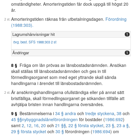
omständigheter. Amorteringstiden får dock uppgå till högst 20
år.
Amorteringstiden räknas från utbetalningsdagen.
Förordning
(1988:303).
Lagrumshänvisningar hit
1
övg. best. SFS 1988:303 2 st
Ändringar
1
8 §
Fråga om lån prövas av länsbostadsnämnden. Ansökan
skall ställas till länsbostadsnämnden och ges in till
förmedlingsorganet som med eget yttrande skall sända
handlingarna i ärendet till länsbostadsnämnden.
Är ansökningshandlingarna ofullständiga eller på annat sätt
bristfälliga, skall förmedlingsorganet ge sökanden tillfälle att
avhjälpa bristen innan handlingarna översändes.
9 §
Bestämmelserna i
34 § andra
och
tredje styckena
,
38
och
45 §§
nybyggnadslåneförordningen
för bostäder (
1986:692
)
samt
2
,
12
,
16
,
20
och
21 §§
,
22 § första stycket
,
23 §
,
23 a §
,
29 § första stycket
och
30 §
förordningen (
1986:694
) om