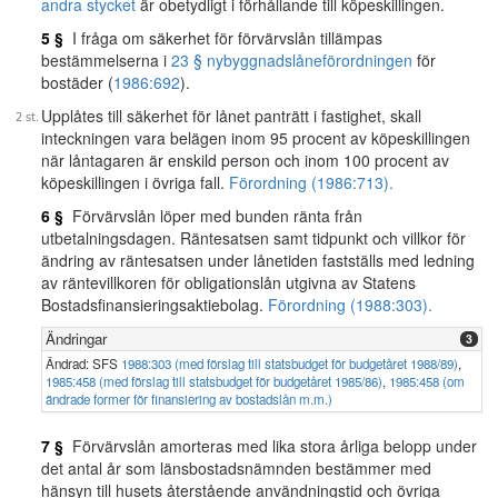
andra stycket
är obetydligt i förhållande till köpeskillingen.
5 §
I fråga om säkerhet för förvärvslån tillämpas
bestämmelserna i
23 § nybyggnadslåneförordningen
för
bostäder (
1986:692
).
Upplåtes till säkerhet för lånet panträtt i fastighet, skall
inteckningen vara belägen inom 95 procent av köpeskillingen
när låntagaren är enskild person och inom 100 procent av
köpeskillingen i övriga fall.
Förordning (1986:713).
6 §
Förvärvslån löper med bunden ränta från
utbetalningsdagen. Räntesatsen samt tidpunkt och villkor för
ändring av räntesatsen under lånetiden fastställs med ledning
av räntevillkoren för obligationslån utgivna av Statens
Bostadsfinansieringsaktiebolag.
Förordning (1988:303).
Ändringar
3
Ändrad: SFS
1988:303 (med förslag till statsbudget för budgetåret 1988/89)
,
1985:458 (med förslag till statsbudget för budgetåret 1985/86)
,
1985:458 (om
ändrade former för finansiering av bostadslån m.m.)
7 §
Förvärvslån amorteras med lika stora årliga belopp under
det antal år som länsbostadsnämnden bestämmer med
hänsyn till husets återstående användningstid och övriga