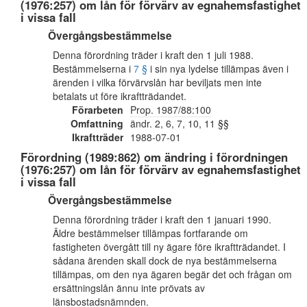
(1976:257) om lån för förvärv av egnahemsfastighet
i vissa fall
Övergångsbestämmelse
Denna förordning träder i kraft den 1 juli 1988.
Bestämmelserna i
7 §
i sin nya lydelse tillämpas även i
ärenden i vilka förvärvslån har beviljats men inte
betalats ut före ikraftträdandet.
Förarbeten
Prop. 1987/88:100
Omfattning
ändr. 2, 6, 7, 10, 11 §§
Ikraftträder
1988-07-01
Förordning (1989:862) om ändring i förordningen
(1976:257) om lån för förvärv av egnahemsfastighet
i vissa fall
Övergångsbestämmelse
Denna förordning träder i kraft den 1 januari 1990.
Äldre bestämmelser tillämpas fortfarande om
fastigheten övergått till ny ägare före ikraftträdandet. I
sådana ärenden skall dock de nya bestämmelserna
tillämpas, om den nya ägaren begär det och frågan om
ersättningslån ännu inte prövats av
länsbostadsnämnden.