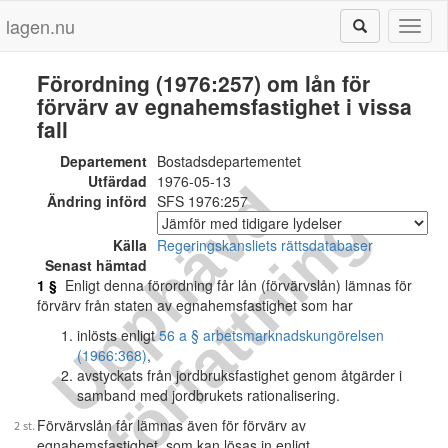
lagen.nu
Toggl
naviga
Förordning (1976:257) om lån för
förvärv av egnahemsfastighet i vissa
fall
Departement
Bostadsdepartementet
Utfärdad
1976-05-13
U
p
p
h
ä
v
d
f
ö
r
f
a
t
t
n
i
n
Ändring införd
SFS 1976:257
g
Källa
Regeringskansliets rättsdatabaser
Senast hämtad
1 §
Enligt denna förordning får lån (förvärvslån) lämnas för
förvärv från staten av egnahemsfastighet som har
inlösts enligt
56 a § arbetsmarknadskungörelsen
(1966:368)
,
avstyckats från jordbruksfastighet genom åtgärder i
samband med jordbrukets rationalisering.
Förvärvslån får lämnas även för förvärv av
egnahemsfastighet, som kan lösas in enligt