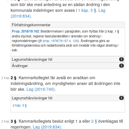
som bör ske med anledning av en sådan ändring i den
kommunala indelningen som avses i
1 kap. 3 §
.
Lag
(2019:834).
Författningskommentar
Prop. 2018/19:162
: Bestämmelsen i paragrafen, som flyttas från 2 kap. 1 §
andra stycket, reglerar beslutanderätten i ärenden om ändring i
regionindelningen (jfr
prop. 1978/79:157 s. 120
). Ändringarna görs av
författningstekniska och redaktionella skäl och innebär inte någon ändring i
sak.
Lagrumshänvisningar hit
1
Ändringar
1
2 §
Kammarkollegiet får avslå en ansökan om
indelningsändring, om myndigheten anser att ändringen inte
bör ske.
Lag (2016:740).
Lagrumshänvisningar hit
1
2 kap. 3 §
3 §
Kammarkollegiets beslut enligt 1 a eller
2 §
överklagas till
regeringen.
Lag (2019:834).