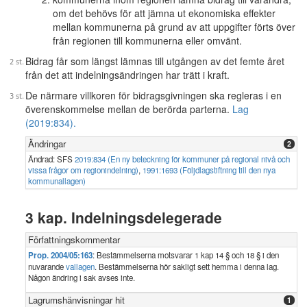
om det behövs för att jämna ut ekonomiska effekter
mellan kommunerna på grund av att uppgifter förts över
från regionen till kommunerna eller omvänt.
Bidrag får som längst lämnas till utgången av det femte året
från det att indelningsändringen har trätt i kraft.
De närmare villkoren för bidragsgivningen ska regleras i en
överenskommelse mellan de berörda parterna.
Lag
(2019:834).
Ändringar
2
Ändrad: SFS
2019:834 (En ny beteckning för kommuner på regional nivå och
vissa frågor om regionindelning)
,
1991:1693 (Följdlagstiftning till den nya
kommunallagen)
3 kap. Indelningsdelegerade
Författningskommentar
Prop. 2004/05:163
: Bestämmelserna motsvarar 1 kap 14 § och 18 § i den
nuvarande
vallagen
. Bestämmelserna hör sakligt sett hemma i denna lag.
Någon ändring i sak avses inte.
Lagrumshänvisningar hit
1