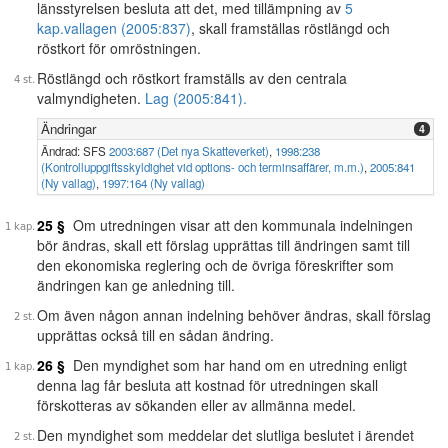
länsstyrelsen besluta att det, med tillämpning av
5
kap.
vallagen (2005:837)
, skall framställas röstlängd och
röstkort för omröstningen.
Röstlängd och röstkort framställs av den centrala
valmyndigheten.
Lag (2005:841).
Ändringar
4
Ändrad: SFS
2003:687 (Det nya Skatteverket)
,
1998:238
(Kontrolluppgiftsskyldighet vid options- och terminsaffärer, m.m.)
,
2005:841
(Ny vallag)
,
1997:164 (Ny vallag)
25 §
Om utredningen visar att den kommunala indelningen
bör ändras, skall ett förslag upprättas till ändringen samt till
den ekonomiska reglering och de övriga föreskrifter som
ändringen kan ge anledning till.
Om även någon annan indelning behöver ändras, skall förslag
upprättas också till en sådan ändring.
26 §
Den myndighet som har hand om en utredning enligt
denna lag får besluta att kostnad för utredningen skall
förskotteras av sökanden eller av allmänna medel.
Den myndighet som meddelar det slutliga beslutet i ärendet