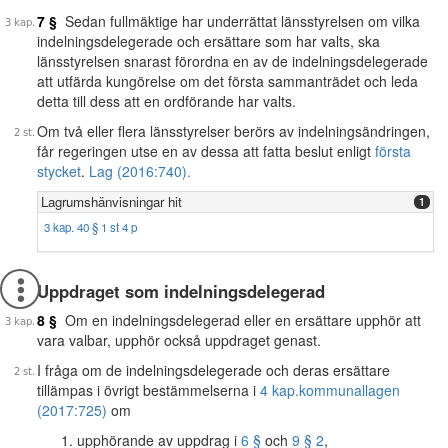
7 §
Sedan fullmäktige har underrättat länsstyrelsen om vilka
indelningsdelegerade och ersättare som har valts, ska
länsstyrelsen snarast förordna en av de indelningsdelegerade
att utfärda kungörelse om det första sammanträdet och leda
detta till dess att en ordförande har valts.
Om två eller flera länsstyrelser berörs av indelningsändringen,
får regeringen utse en av dessa att fatta beslut enligt
första
stycket
.
Lag (2016:740).
Lagrumshänvisningar hit
1
3 kap. 40 § 1 st 4 p
Uppdraget som indelningsdelegerad
8 §
Om en indelningsdelegerad eller en ersättare upphör att
vara valbar, upphör också uppdraget genast.
I fråga om de indelningsdelegerade och deras ersättare
tillämpas i övrigt bestämmelserna i
4 kap.
kommunallagen
(2017:725)
om
upphörande av uppdrag i
6 §
och
9 § 2
,