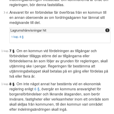
regleringen, bör denna fastställas.
Ansvaret för en förbindelse får överföras från en kommun till
en annan oberoende av om fordringsägaren har lämnat sitt
medgivande till det.
Lagrumshänvisningar hit
1
1 kap. 8 §
7 §
Om en kommun vid fördelningen av tillgångar och
förbindelser tilläggs större del av tillgångarna eller
förbindelserna än som följer av grunden för regleringen, skall
utjämning ske i pengar. Regeringen får bestämma att
utjämningsbeloppet skall betalas på en gång eller fördelas på
två eller flera år.
8 §
Om inte något annat har bestämts vid en ekonomisk
reglering enligt
6 §
, övergår en kommuns ansvarighet för
borgensförbindelser och liknande åtaganden, som berör
invånare, fastigheter eller verksamheter inom ett område som
skall skiljas från kommunen, till den kommun vari området
efter indelningsändringen skall ingå.