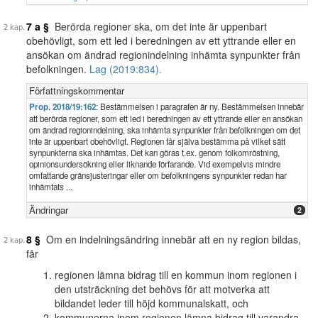
7 a §
Berörda regioner ska, om det inte är uppenbart
obehövligt, som ett led i beredningen av ett yttrande eller en
ansökan om ändrad regionindelning inhämta synpunkter från
befolkningen.
Lag (2019:834).
Författningskommentar
Prop. 2018/19:162
: Bestämmelsen i paragrafen är ny. Bestämmelsen innebär
att berörda regioner, som ett led i beredningen av ett yttrande eller en ansökan
om ändrad regionindelning, ska inhämta synpunkter från befolkningen om det
inte är uppenbart obehövligt. Regionen får själva bestämma på vilket sätt
synpunkterna ska inhämtas. Det kan göras t.ex. genom folkomröstning,
opinionsundersökning eller liknande förfarande. Vid exempelvis mindre
omfattande gränsjusteringar eller om befolkningens synpunkter redan har
inhämtats ...
Ändringar
2
8 §
Om en indelningsändring innebär att en ny region bildas,
får
regionen lämna bidrag till en kommun inom regionen i
den utsträckning det behövs för att motverka att
bildandet leder till höjd kommunalskatt, och
kommunerna inom regionen lämna bidrag till varandra,