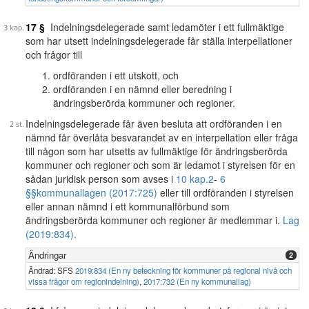
17 §
Indelningsdelegerade samt ledamöter i ett fullmäktige
som har utsett indelningsdelegerade får ställa interpellationer
och frågor till
ordföranden i ett utskott, och
ordföranden i en nämnd eller beredning i
ändringsberörda kommuner och regioner.
Indelningsdelegerade får även besluta att ordföranden i en
nämnd får överlåta besvarandet av en interpellation eller fråga
till någon som har utsetts av fullmäktige för ändringsberörda
kommuner och regioner och som är ledamot i styrelsen för en
sådan juridisk person som avses i
10 kap.
2
-
6
§§
kommunallagen (2017:725)
eller till ordföranden i styrelsen
eller annan nämnd i ett kommunalförbund som
ändringsberörda kommuner och regioner är medlemmar i.
Lag
(2019:834).
Ändringar
2
Ändrad: SFS
2019:834 (En ny beteckning för kommuner på regional nivå och
vissa frågor om regionindelning)
,
2017:732 (En ny kommunallag)