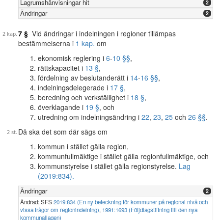
Lagrumshänvisningar hit
2
Ändringar
2
7 §
Vid ändringar i indelningen i regioner tillämpas
bestämmelserna i
1 kap.
om
ekonomisk reglering i
6
-
10 §§
,
rättskapacitet i
13 §
,
fördelning av beslutanderätt i
14
-
16 §§
,
indelningsdelegerade i
17 §
,
beredning och verkställighet i
18 §
,
överklagande i
19 §
, och
utredning om indelningsändring i
22
,
23
,
25
och
26 §§
.
Då ska det som där sägs om
kommun i stället gälla region,
kommunfullmäktige i stället gälla regionfullmäktige, och
kommunstyrelse i stället gälla regionstyrelse.
Lag
(2019:834).
Ändringar
2
Ändrad: SFS
2019:834 (En ny beteckning för kommuner på regional nivå och
vissa frågor om regionindelning)
,
1991:1693 (Följdlagstiftning till den nya
kommunallagen)