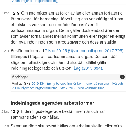
vissa frågor om regionindelning)
12 §
Om inte något annat följer av lag eller annan författning
får ansvaret för beredning, förvaltning och verkställighet inom
ett utskotts verksamhetsområde lämnas över till
partssammansatta organ. Detta gäller dock endast ärenden
som avser förhållandet mellan kommunen eller regionen enligt
den nya indelningen som arbetsgivare och dess anställda.
Bestämmelserna i
7 kap.
20
-
25 §§
kommunallagen (2017:725)
tillämpas i fråga om partsammansatta organ. Det som där
sägs om fullmäktige och nämnd ska då i stället gälla
indelningsdelegerade och utskott.
Lag (2019:834).
Ändringar
2
Ändrad: SFS
2019:834 (En ny beteckning för kommuner på regional nivå och
vissa frågor om regionindelning)
,
2017:732 (En ny kommunallag)
Indelningsdelegerades arbetsformer
13 §
Indelningsdelegerade bestämmer när och var
sammanträden ska hållas.
Sammanträde ska också hållas om arbetsutskottet eller minst