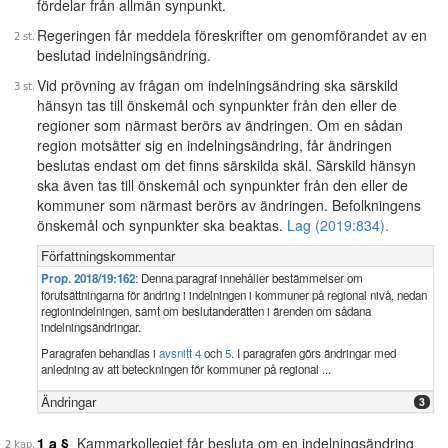
fördelar från allmän synpunkt.
Regeringen får meddela föreskrifter om genomförandet av en
beslutad indelningsändring.
Vid prövning av frågan om indelningsändring ska särskild
hänsyn tas till önskemål och synpunkter från den eller de
regioner som närmast berörs av ändringen. Om en sådan
region motsätter sig en indelningsändring, får ändringen
beslutas endast om det finns särskilda skäl. Särskild hänsyn
ska även tas till önskemål och synpunkter från den eller de
kommuner som närmast berörs av ändringen. Befolkningens
önskemål och synpunkter ska beaktas.
Lag (2019:834).
Författningskommentar
Prop. 2018/19:162
: Denna paragraf innehåller bestämmelser om
förutsättningarna för ändring i indelningen i kommuner på regional nivå, nedan
regionindelningen, samt om beslutanderätten i ärenden om sådana
indelningsändringar.
Paragrafen behandlas i
avsnitt 4
och
5
. I paragrafen görs ändringar med
anledning av att beteckningen för kommuner på regional ...
Ändringar
3
1 a §
Kammarkollegiet får besluta om en indelningsändring