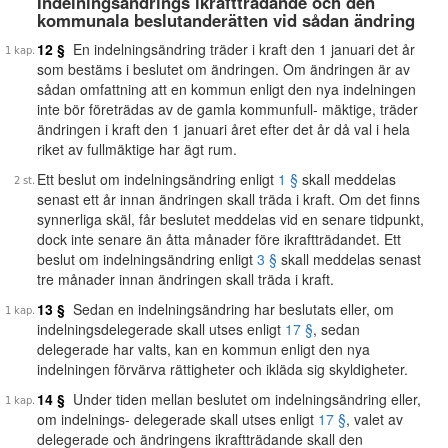
Indelningsändrings ikraftträdande och den
kommunala beslutanderätten vid sådan ändring
12 §
En indelningsändring träder i kraft den 1 januari det år
som bestäms i beslutet om ändringen. Om ändringen är av
sådan omfattning att en kommun enligt den nya indelningen
inte bör företrädas av de gamla kommunfull- mäktige, träder
ändringen i kraft den 1 januari året efter det år då val i hela
riket av fullmäktige har ägt rum.
Ett beslut om indelningsändring enligt
1 §
skall meddelas
senast ett år innan ändringen skall träda i kraft. Om det finns
synnerliga skäl, får beslutet meddelas vid en senare tidpunkt,
dock inte senare än åtta månader före ikraftträdandet. Ett
beslut om indelningsändring enligt
3 §
skall meddelas senast
tre månader innan ändringen skall träda i kraft.
13 §
Sedan en indelningsändring har beslutats eller, om
indelningsdelegerade skall utses enligt
17 §
, sedan
delegerade har valts, kan en kommun enligt den nya
indelningen förvärva rättigheter och ikläda sig skyldigheter.
14 §
Under tiden mellan beslutet om indelningsändring eller,
om indelnings- delegerade skall utses enligt
17 §
, valet av
delegerade och ändringens ikraftträdande skall den