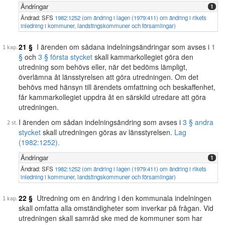
Ändringar
1
Ändrad: SFS
1982:1252 (om ändring i lagen (1979:411) om ändring i rikets
inledning i kommuner, landstingskommuner och församlingar)
21 §
I ärenden om sådana indelningsändringar som avses i
1
§
och
3 § första stycket
skall kammarkollegiet göra den
utredning som behövs eller, när det bedöms lämpligt,
överlämna åt länsstyrelsen att göra utredningen. Om det
behövs med hänsyn till ärendets omfattning och beskaffenhet,
får kammarkollegiet uppdra åt en särskild utredare att göra
utredningen.
I ärenden om sådan indelningsändring som avses i
3 § andra
stycket
skall utredningen göras av länsstyrelsen.
Lag
(1982:1252).
Ändringar
1
Ändrad: SFS
1982:1252 (om ändring i lagen (1979:411) om ändring i rikets
inledning i kommuner, landstingskommuner och församlingar)
22 §
Utredning om en ändring i den kommunala indelningen
skall omfatta alla omständigheter som inverkar på frågan. Vid
utredningen skall samråd ske med de kommuner som har