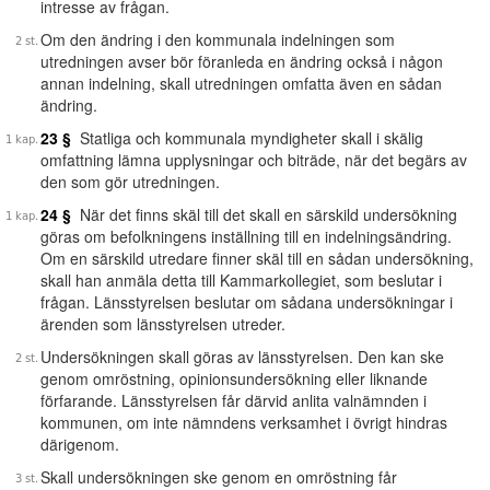
intresse av frågan.
Om den ändring i den kommunala indelningen som
utredningen avser bör föranleda en ändring också i någon
annan indelning, skall utredningen omfatta även en sådan
ändring.
23 §
Statliga och kommunala myndigheter skall i skälig
omfattning lämna upplysningar och biträde, när det begärs av
den som gör utredningen.
24 §
När det finns skäl till det skall en särskild undersökning
göras om befolkningens inställning till en indelningsändring.
Om en särskild utredare finner skäl till en sådan undersökning,
skall han anmäla detta till Kammarkollegiet, som beslutar i
frågan. Länsstyrelsen beslutar om sådana undersökningar i
ärenden som länsstyrelsen utreder.
Undersökningen skall göras av länsstyrelsen. Den kan ske
genom omröstning, opinionsundersökning eller liknande
förfarande. Länsstyrelsen får därvid anlita valnämnden i
kommunen, om inte nämndens verksamhet i övrigt hindras
därigenom.
Skall undersökningen ske genom en omröstning får