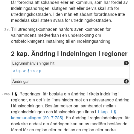
får förordna att sökanden eller en kommun, som har fördel av
indelningsändringen, slutligen helt eller delvis skall stå för
utredningskostnaden. I den mån ett sådant förordnande inte
meddelas skall staten svara för utredningskostnaden.
Till utredningskostnaden hänförs även kostnaden för
valnämndens medverkan i en undersökning om
ortsbefolkningens inställning till en indelningsändring.
2 kap. Ändring i indelningen i regioner
Lagrumshänvisningar hit
1
3 kap. 31 § 1 st 3 p
Ändringar
4
1 §
Regeringen får besluta om ändring i rikets indelning i
regioner, om det inte finns hinder mot en motsvarande ändring
i länsindelningen. Bestämmelser om sambandet mellan
regionindelningen och länsindelningen finns i
1 kap. 1 §
kommunallagen (2017:725)
. En ändring i regionindelningen får
dock ske endast om ändringen kan antas medföra bestående
fördel för en region eller en del av en region eller andra