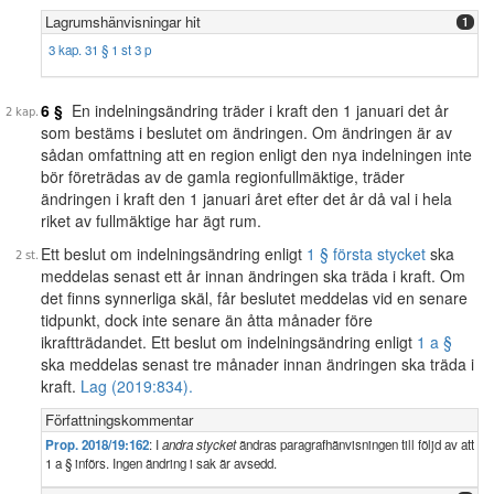
Lagrumshänvisningar hit
1
3 kap. 31 § 1 st 3 p
6 §
En indelningsändring träder i kraft den 1 januari det år
som bestäms i beslutet om ändringen. Om ändringen är av
sådan omfattning att en region enligt den nya indelningen inte
bör företrädas av de gamla regionfullmäktige, träder
ändringen i kraft den 1 januari året efter det år då val i hela
riket av fullmäktige har ägt rum.
Ett beslut om indelningsändring enligt
1 § första stycket
ska
meddelas senast ett år innan ändringen ska träda i kraft. Om
det finns synnerliga skäl, får beslutet meddelas vid en senare
tidpunkt, dock inte senare än åtta månader före
ikraftträdandet. Ett beslut om indelningsändring enligt
1 a §
ska meddelas senast tre månader innan ändringen ska träda i
kraft.
Lag (2019:834).
Författningskommentar
Prop. 2018/19:162
: I
andra stycket
ändras paragrafhänvisningen till följd av att
1 a § införs. Ingen ändring i sak är avsedd.