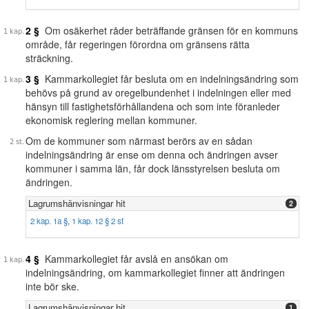
2 §
Om osäkerhet råder beträffande gränsen för en kommuns
område, får regeringen förordna om gränsens rätta
sträckning.
3 §
Kammarkollegiet får besluta om en indelningsändring som
behövs på grund av oregelbundenhet i indelningen eller med
hänsyn till fastighetsförhållandena och som inte föranleder
ekonomisk reglering mellan kommuner.
Om de kommuner som närmast berörs av en sådan
indelningsändring är ense om denna och ändringen avser
kommuner i samma län, får dock länsstyrelsen besluta om
ändringen.
Lagrumshänvisningar hit
2
2 kap. 1a §
,
1 kap. 12 § 2 st
4 §
Kammarkollegiet får avslå en ansökan om
indelningsändring, om kammarkollegiet finner att ändringen
inte bör ske.
Lagrumshänvisningar hit
1