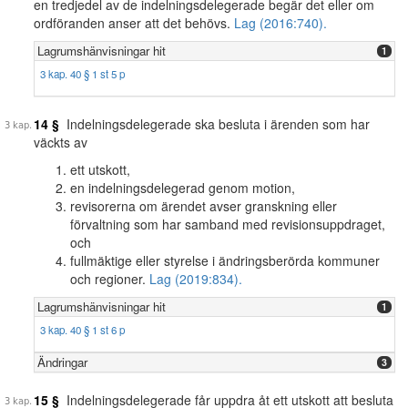
en tredjedel av de indelningsdelegerade begär det eller om
ordföranden anser att det behövs.
Lag (2016:740).
Lagrumshänvisningar hit
1
3 kap. 40 § 1 st 5 p
14 §
Indelningsdelegerade ska besluta i ärenden som har
väckts av
ett utskott,
en indelningsdelegerad genom motion,
revisorerna om ärendet avser granskning eller
förvaltning som har samband med revisionsuppdraget,
och
fullmäktige eller styrelse i ändringsberörda kommuner
och regioner.
Lag (2019:834).
Lagrumshänvisningar hit
1
3 kap. 40 § 1 st 6 p
Ändringar
3
15 §
Indelningsdelegerade får uppdra åt ett utskott att besluta