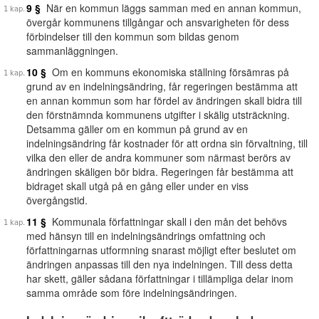
9 §
När en kommun läggs samman med en annan kommun,
övergår kommunens tillgångar och ansvarigheten för dess
förbindelser till den kommun som bildas genom
sammanläggningen.
10 §
Om en kommuns ekonomiska ställning försämras på
grund av en indelningsändring, får regeringen bestämma att
en annan kommun som har fördel av ändringen skall bidra till
den förstnämnda kommunens utgifter i skälig utsträckning.
Detsamma gäller om en kommun på grund av en
indelningsändring får kostnader för att ordna sin förvaltning, till
vilka den eller de andra kommuner som närmast berörs av
ändringen skäligen bör bidra. Regeringen får bestämma att
bidraget skall utgå på en gång eller under en viss
övergångstid.
11 §
Kommunala författningar skall i den mån det behövs
med hänsyn till en indelningsändrings omfattning och
författningarnas utformning snarast möjligt efter beslutet om
ändringen anpassas till den nya indelningen. Till dess detta
har skett, gäller sådana författningar i tillämpliga delar inom
samma område som före indelningsändringen.