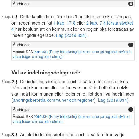
Ändringar
6
1 §
Detta kapitel innehåller bestämmelser som ska tillämpas
om regeringen enligt
1 kap. 17 §
eller
2 kap. 7 § första stycket
4
har beslutat att en kommun eller en region ska företrädas av
indelningsdelegerade.
Lag (2019:834).
Ändringar
1
Ändrad: SFS
2019:834 (En ny beteckning för kommuner på regional nivå och
vissa frågor om regionindelning)
Val av indelningsdelegerade
2 §
De indelningsdelegerade och ersättare för dessa utses
från varje kommun eller region vars område helt eller delvis
ska ingå i kommunen eller regionen enligt den nya indelningen
(
ändringsberörda kommuner och regioner
).
Lag (2019:834).
Ändringar
1
Ändrad: SFS
2019:834 (En ny beteckning för kommuner på regional nivå och
vissa frågor om regionindelning)
3 §
Antalet indelningsdelegerade och ersättare från varje