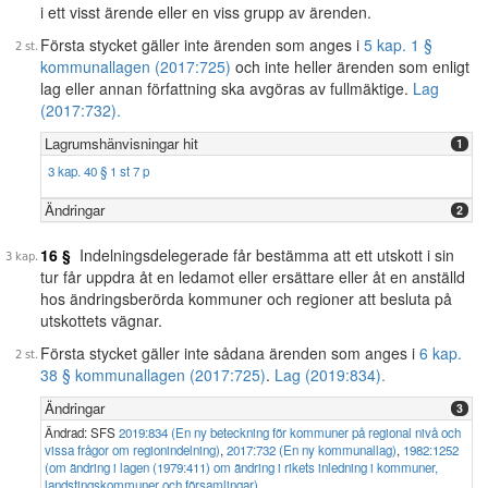
i ett visst ärende eller en viss grupp av ärenden.
Första stycket gäller inte ärenden som anges i
5 kap. 1 §
kommunallagen (2017:725)
och inte heller ärenden som enligt
lag eller annan författning ska avgöras av fullmäktige.
Lag
(2017:732).
Lagrumshänvisningar hit
1
3 kap. 40 § 1 st 7 p
Ändringar
2
16 §
Indelningsdelegerade får bestämma att ett utskott i sin
tur får uppdra åt en ledamot eller ersättare eller åt en anställd
hos ändringsberörda kommuner och regioner att besluta på
utskottets vägnar.
Första stycket gäller inte sådana ärenden som anges i
6 kap.
38 § kommunallagen (2017:725)
.
Lag (2019:834).
Ändringar
3
Ändrad: SFS
2019:834 (En ny beteckning för kommuner på regional nivå och
vissa frågor om regionindelning)
,
2017:732 (En ny kommunallag)
,
1982:1252
(om ändring i lagen (1979:411) om ändring i rikets inledning i kommuner,
landstingskommuner och församlingar)