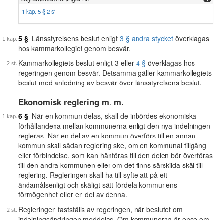
1 kap. 5 § 2 st
5 §
Länsstyrelsens beslut enligt
3 § andra stycket
överklagas
hos kammarkollegiet genom besvär.
Kammarkollegiets beslut enligt 3 eller
4 §
överklagas hos
regeringen genom besvär. Detsamma gäller kammarkollegiets
beslut med anledning av besvär över länsstyrelsens beslut.
Ekonomisk reglering m. m.
6 §
När en kommun delas, skall de inbördes ekonomiska
förhållandena mellan kommunerna enligt den nya indelningen
regleras. När en del av en kommun överförs till en annan
kommun skall sådan reglering ske, om en kommunal tillgång
eller förbindelse, som kan hänföras till den delen bör överföras
till den andra kommunen eller om det finns särskilda skäl till
reglering. Regleringen skall ha till syfte att på ett
ändamålsenligt och skäligt sätt fördela kommunens
förmögenhet eller en del av denna.
Regleringen fastställs av regeringen, när beslutet om
indelningsändringen meddelas. Om kommunerna är ense om