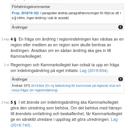
Författningskommentar
Prop. 2018/19:162
: I paragrafen ändras paragrafhänvisningen till följd av att 1
a § införs. Ingen ändring i sak är avsedd.
Ändringar
1
4 §
En fråga om ändring i regionindelningen kan väckas av en
region eller medlem av en region som skulle beröras av
ändringen. Ansökan om en sådan ändring ska ges in till
Kammarkollegiet.
Regeringen och Kammarkollegiet kan också ta upp en fråga
om indelningsändring på eget initiativ.
Lag (2019:834).
Ändringar
1
Ändrad: SFS
2019:834 (En ny beteckning för kommuner på regional nivå och
vissa frågor om regionindelning)
5 §
I ett ärende om indelningsändring ska Kammarkollegiet
göra den utredning som behövs. Om det behövs med hänsyn
till ärendets omfattning och beskaffenhet, får Kammarkollegiet
ge en särskild utredare i uppdrag att göra utredningen.
Lag
(2016:740).