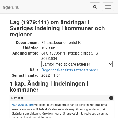
lagen.nu
Toggl
naviga
Lag (1979:411) om ändringar i
Sveriges indelning i kommuner och
regioner
Departement
Finansdepartementet K
Utfärdad
1979-05-31
Ändring införd
SFS 1979:411 i lydelse enligt SFS
2022:634
Källa
Regeringskansliets rättsdatabaser
Senast hämtad
2022-11-01
1 kap. Ändring i indelningen i
kommuner
Rättsfall
1
NJA 2008 s. 106
:
Vid delning av en kommun har de berörda kommunerna
ansetts ansvara solidariskt för skadeståndsanspråk som grundar sig på
åtgärder som vidtagits före delningen, när ansvaret inte reglerats på annat
sätt i samband med delningen.