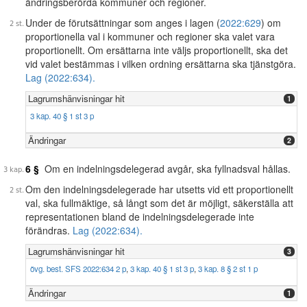
ändringsberörda kommuner och regioner.
Under de förutsättningar som anges i lagen (
2022:629
) om
proportionella val i kommuner och regioner ska valet vara
proportionellt. Om ersättarna inte väljs proportionellt, ska det
vid valet bestämmas i vilken ordning ersättarna ska tjänstgöra.
Lag (2022:634).
Lagrumshänvisningar hit
1
3 kap. 40 § 1 st 3 p
Ändringar
2
6 §
Om en indelningsdelegerad avgår, ska fyllnadsval hållas.
Om den indelningsdelegerade har utsetts vid ett proportionellt
val, ska fullmäktige, så långt som det är möjligt, säkerställa att
representationen bland de indelningsdelegerade inte
förändras.
Lag (2022:634).
Lagrumshänvisningar hit
3
övg. best. SFS 2022:634 2 p
,
3 kap. 40 § 1 st 3 p
,
3 kap. 8 § 2 st 1 p
Ändringar
1