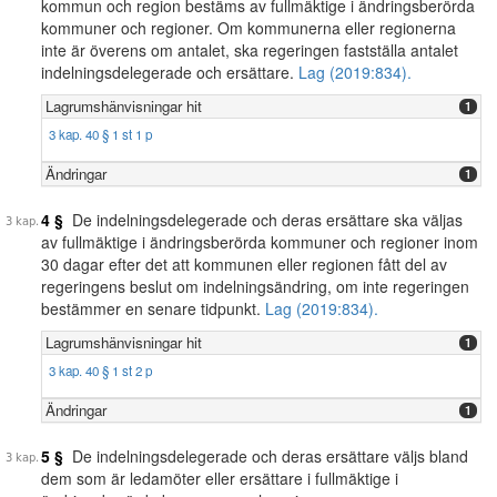
kommun och region bestäms av fullmäktige i ändringsberörda
kommuner och regioner. Om kommunerna eller regionerna
inte är överens om antalet, ska regeringen fastställa antalet
indelningsdelegerade och ersättare.
Lag (2019:834).
Lagrumshänvisningar hit
1
3 kap. 40 § 1 st 1 p
Ändringar
1
4 §
De indelningsdelegerade och deras ersättare ska väljas
av fullmäktige i ändringsberörda kommuner och regioner inom
30 dagar efter det att kommunen eller regionen fått del av
regeringens beslut om indelningsändring, om inte regeringen
bestämmer en senare tidpunkt.
Lag (2019:834).
Lagrumshänvisningar hit
1
3 kap. 40 § 1 st 2 p
Ändringar
1
5 §
De indelningsdelegerade och deras ersättare väljs bland
dem som är ledamöter eller ersättare i fullmäktige i