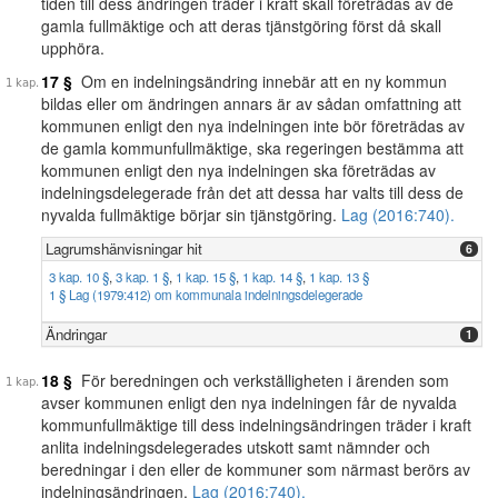
tiden till dess ändringen träder i kraft skall företrädas av de
gamla fullmäktige och att deras tjänstgöring först då skall
upphöra.
17 §
Om en indelningsändring innebär att en ny kommun
bildas eller om ändringen annars är av sådan omfattning att
kommunen enligt den nya indelningen inte bör företrädas av
de gamla kommunfullmäktige, ska regeringen bestämma att
kommunen enligt den nya indelningen ska företrädas av
indelningsdelegerade från det att dessa har valts till dess de
nyvalda fullmäktige börjar sin tjänstgöring.
Lag (2016:740).
Lagrumshänvisningar hit
6
3 kap. 10 §
,
3 kap. 1 §
,
1 kap. 15 §
,
1 kap. 14 §
,
1 kap. 13 §
1 § Lag (1979:412) om kommunala indelningsdelegerade
Ändringar
1
18 §
För beredningen och verkställigheten i ärenden som
avser kommunen enligt den nya indelningen får de nyvalda
kommunfullmäktige till dess indelningsändringen träder i kraft
anlita indelningsdelegerades utskott samt nämnder och
beredningar i den eller de kommuner som närmast berörs av
indelningsändringen.
Lag (2016:740).