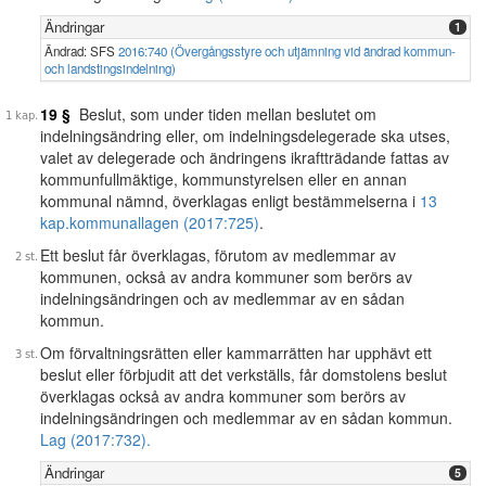
Ändringar
1
Ändrad: SFS
2016:740 (Övergångsstyre och utjämning vid ändrad kommun-
och landstingsindelning)
19 §
Beslut, som under tiden mellan beslutet om
indelningsändring eller, om indelningsdelegerade ska utses,
valet av delegerade och ändringens ikraftträdande fattas av
kommunfullmäktige, kommunstyrelsen eller en annan
kommunal nämnd, överklagas enligt bestämmelserna i
13
kap.
kommunallagen (2017:725)
.
Ett beslut får överklagas, förutom av medlemmar av
kommunen, också av andra kommuner som berörs av
indelningsändringen och av medlemmar av en sådan
kommun.
Om förvaltningsrätten eller kammarrätten har upphävt ett
beslut eller förbjudit att det verkställs, får domstolens beslut
överklagas också av andra kommuner som berörs av
indelningsändringen och medlemmar av en sådan kommun.
Lag (2017:732).
Ändringar
5