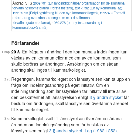
Ändrad: SFS
2009:791 (En långsiktigt hållbar organisation för de allmänna
förvaltningsdomstolarna i första instans)
,
2017:732 (En ny kommunallag)
,
1991:1693 (Följdlagstiftning till den nya kommunallagen)
,
1995:46 (Fortsatt
reformering av instansordningen m.m. i de allmänna
förvaltningsdomstolarna)
,
1980:278 (om ny instansordning i
kommunalbesvärsmål)
Förfarandet
20 §
En fråga om ändring i den kommunala indelningen kan
väckas av en kommun eller medlem av en kommun, som
skulle beröras av ändringen. Ansökningen om en sådan
ändring skall inges till kammarkollegiet.
Regeringen, kammarkollegiet och länsstyrelsen kan ta upp en
fråga om indelningsändring på eget initiativ. Om en
indelningsändring som länsstyrelsen tar initiativ till inte är av
den beskaffenhet att länsstyrelsen enligt
3 § andra stycket
får
besluta om ändringen, skall länsstyrelsen överlämna ärendet
till kammarkollegiet.
Kammarkollegiet skall till länsstyrelsen överlämna sådana
ärenden om indelningsändring som får beslutas av
länsstyrelsen enligt
3 § andra stycket
.
Lag (1982:1252).