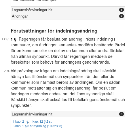
Lagrumshänvisningar hit
1
Ändringar
2
Förutsättningar för indelningsändring
1 §
Regeringen får besluta om ändring i rikets indelning i
kommuner, om ändringen kan antas medföra bestående fördel
för en kommun eller en del av en kommun eller andra fördelar
från allmän synpunkt. Därvid får regeringen meddela de
föreskrifter som behövs för ändringens genomförande.
Vid prövning av frågan om indelningsändring skall särskild
hänsyn tas till önskemål och synpunkter från den eller de
kommuner som närmast berörs av ändringen. Om en sådan
kommun motsätter sig en indelningsändring, får beslut om
ändringen meddelas endast om det finns synnerliga skäl.
Särskild hänsyn skall också tas till befolkningens önskemål och
synpunkter.
Lagrumshänvisningar hit
3
1 kap. 21 §
,
1 kap. 12 § 2 st
5 kap. 1 § 3 st Kyrkolag (1992:300)