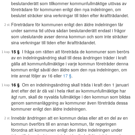
beslutanderätt som tillkommer kommunfullmäktige utövas av
företrädare för kommunen enligt den nya indelningen, om
beslutet sträcker sina verkningar till tiden efter ikraftträdandet.
Företrädare för kommunen enligt den äldre indelningen får
under samma tid utöva sådan beslutanderätt endast i frågor
som uteslutande avser denna kommun och som inte sträcker
sina verkningar till tiden efter ikraftträdandet.
15 §
I fråga om rätten att företräda de kommuner som berörs
av en indelningsändring skall till dess ändringen träder i kraft
gälla att kommunfullmäktige i varje kommun företräder denna
kommun enligt såväl den äldre som den nya indelningen, om
inte annat följer av 16 eller
17 §
.
16 §
Om en indelningsändring skall träda i kraft den 1 januari
året efter det år då val i hela riket av kommunfullmäktige har
ägt rum, skall de nyvalda fullmäktige i den kommun som bildas
genom sammanläggning av kommuner även företräda dessa
kommuner enligt den äldre indelningen.
Innebär ändringen att en kommun delas eller att en del av en
kommun överförs till en annan kommun, får regeringen
förordna att kommunen enligt den äldre indelningen under