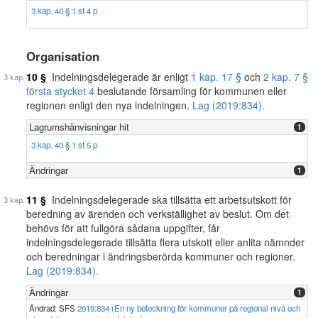
3 kap. 40 § 1 st 4 p
Organisation
10 §
Indelningsdelegerade är enligt
1 kap. 17 §
och
2 kap. 7 §
första stycket 4
beslutande församling för kommunen eller
regionen enligt den nya indelningen.
Lag (2019:834).
Lagrumshänvisningar hit
1
3 kap. 40 § 1 st 5 p
Ändringar
1
11 §
Indelningsdelegerade ska tillsätta ett arbetsutskott för
beredning av ärenden och verkställighet av beslut. Om det
behövs för att fullgöra sådana uppgifter, får
indelningsdelegerade tillsätta flera utskott eller anlita nämnder
och beredningar i ändringsberörda kommuner och regioner.
Lag (2019:834).
Ändringar
1
Ändrad: SFS
2019:834 (En ny beteckning för kommuner på regional nivå och