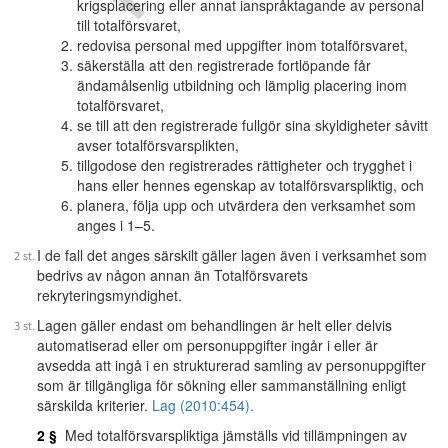
krigsplacering eller annat ianspråktagande av personal
till totalförsvaret,
redovisa personal med uppgifter inom totalförsvaret,
säkerställa att den registrerade fortlöpande får
ändamålsenlig utbildning och lämplig placering inom
totalförsvaret,
se till att den registrerade fullgör sina skyldigheter såvitt
avser totalförsvarsplikten,
tillgodose den registrerades rättigheter och trygghet i
hans eller hennes egenskap av totalförsvarspliktig, och
planera, följa upp och utvärdera den verksamhet som
anges i 1–5.
I de fall det anges särskilt gäller lagen även i verksamhet som
bedrivs av någon annan än Totalförsvarets
rekryteringsmyndighet.
Lagen gäller endast om behandlingen är helt eller delvis
automatiserad eller om personuppgifter ingår i eller är
avsedda att ingå i en strukturerad samling av personuppgifter
som är tillgängliga för sökning eller sammanställning enligt
särskilda kriterier.
Lag (2010:454).
2 §
Med totalförsvarspliktiga jämställs vid tillämpningen av