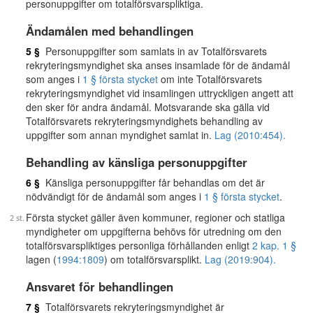
personuppgifter om totalförsvarspliktiga.
Ändamålen med behandlingen
5 §
Personuppgifter som samlats in av Totalförsvarets
rekryteringsmyndighet ska anses insamlade för de ändamål
som anges i
1 § första stycket
om inte Totalförsvarets
rekryteringsmyndighet vid insamlingen uttryckligen angett att
den sker för andra ändamål. Motsvarande ska gälla vid
Totalförsvarets rekryteringsmyndighets behandling av
uppgifter som annan myndighet samlat in.
Lag (2010:454).
Behandling av känsliga personuppgifter
6 §
Känsliga personuppgifter får behandlas om det är
nödvändigt för de ändamål som anges i
1 § första stycket
.
Första stycket gäller även kommuner, regioner och statliga
myndigheter om uppgifterna behövs för utredning om den
totalförsvarspliktiges personliga förhållanden enligt
2 kap. 1 §
lagen (
1994:1809
) om totalförsvarsplikt.
Lag (2019:904).
Ansvaret för behandlingen
7 §
Totalförsvarets rekryteringsmyndighet är