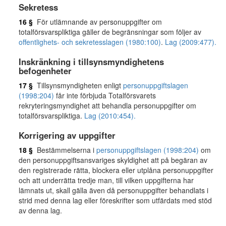
Sekretess
16 §
För utlämnande av personuppgifter om
totalförsvarspliktiga gäller de begränsningar som följer av
offentlighets- och sekretesslagen (1980:100)
.
Lag (2009:477).
Inskränkning i tillsynsmyndighetens
befogenheter
17 §
Tillsynsmyndigheten enligt
personuppgiftslagen
(1998:204)
får inte förbjuda Totalförsvarets
rekryteringsmyndighet att behandla personuppgifter om
totalförsvarspliktiga.
Lag (2010:454).
Korrigering av uppgifter
18 §
Bestämmelserna i
personuppgiftslagen (1998:204)
om
den personuppgiftsansvariges skyldighet att på begäran av
den registrerade rätta, blockera eller utplåna personuppgifter
och att underrätta tredje man, till vilken uppgifterna har
lämnats ut, skall gälla även då personuppgifter behandlats i
strid med denna lag eller föreskrifter som utfärdats med stöd
av denna lag.