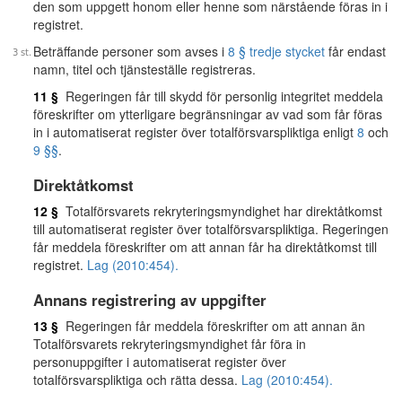
den som uppgett honom eller henne som närstående föras in i
registret.
Beträffande personer som avses i
8 § tredje stycket
får endast
namn, titel och tjänsteställe registreras.
11 §
Regeringen får till skydd för personlig integritet meddela
föreskrifter om ytterligare begränsningar av vad som får föras
in i automatiserat register över totalförsvarspliktiga enligt
8
och
9 §§
.
Direktåtkomst
12 §
Totalförsvarets rekryteringsmyndighet har direktåtkomst
till automatiserat register över totalförsvarspliktiga. Regeringen
får meddela föreskrifter om att annan får ha direktåtkomst till
registret.
Lag (2010:454).
Annans registrering av uppgifter
13 §
Regeringen får meddela föreskrifter om att annan än
Totalförsvarets rekryteringsmyndighet får föra in
personuppgifter i automatiserat register över
totalförsvarspliktiga och rätta dessa.
Lag (2010:454).