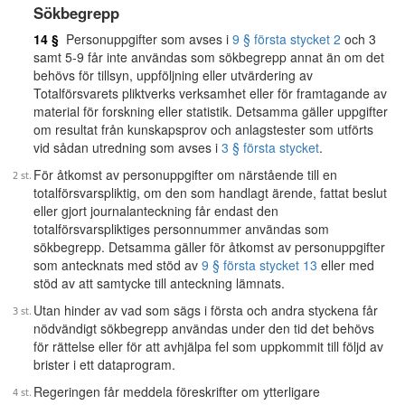
Sökbegrepp
14 §
Personuppgifter som avses i
9 § första stycket 2
och 3
samt 5-9 får inte användas som sökbegrepp annat än om det
behövs för tillsyn, uppföljning eller utvärdering av
Totalförsvarets pliktverks verksamhet eller för framtagande av
material för forskning eller statistik. Detsamma gäller uppgifter
om resultat från kunskapsprov och anlagstester som utförts
vid sådan utredning som avses i
3 § första stycket
.
För åtkomst av personuppgifter om närstående till en
totalförsvarspliktig, om den som handlagt ärende, fattat beslut
eller gjort journalanteckning får endast den
totalförsvarspliktiges personnummer användas som
sökbegrepp. Detsamma gäller för åtkomst av personuppgifter
som antecknats med stöd av
9 § första stycket 13
eller med
stöd av att samtycke till anteckning lämnats.
Utan hinder av vad som sägs i första och andra styckena får
nödvändigt sökbegrepp användas under den tid det behövs
för rättelse eller för att avhjälpa fel som uppkommit till följd av
brister i ett dataprogram.
Regeringen får meddela föreskrifter om ytterligare