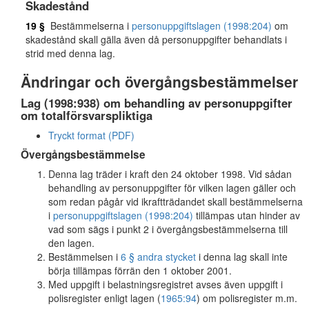
Skadestånd
19 §
Bestämmelserna i
personuppgiftslagen (1998:204)
om
skadestånd skall gälla även då personuppgifter behandlats i
strid med denna lag.
Ändringar och övergångsbestämmelser
Lag (1998:938) om behandling av personuppgifter
om totalförsvarspliktiga
Tryckt format (PDF)
Övergångsbestämmelse
Denna lag träder i kraft den 24 oktober 1998. Vid sådan
behandling av personuppgifter för vilken lagen gäller och
som redan pågår vid ikraftträdandet skall bestämmelserna
i
personuppgiftslagen (1998:204)
tillämpas utan hinder av
vad som sägs i punkt 2 i övergångsbestämmelserna till
den lagen.
Bestämmelsen i
6 § andra stycket
i denna lag skall inte
börja tillämpas förrän den 1 oktober 2001.
Med uppgift i belastningsregistret avses även uppgift i
polisregister enligt lagen (
1965:94
) om polisregister m.m.