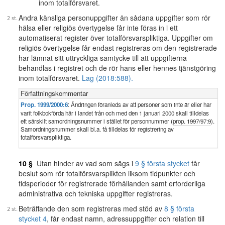
inom totalförsvaret.
Andra känsliga personuppgifter än sådana uppgifter som rör
hälsa eller religiös övertygelse får inte föras in i ett
automatiserat register över totalförsvarspliktiga. Uppgifter om
religiös övertygelse får endast registreras om den registrerade
har lämnat sitt uttryckliga samtycke till att uppgifterna
behandlas i registret och de rör hans eller hennes tjänstgöring
inom totalförsvaret.
Lag (2018:588).
Författningskommentar
Prop. 1999/2000:6
: Ändringen föranleds av att personer som inte är eller har
varit folkbokförda här i landet från och med den 1 januari 2000 skall tilldelas
ett särskilt samordningsnummer i stället för personnummer (
prop. 1997/97:9
).
Samordningsnummer skall bl.a. få tilldelas för registrering av
totalförsvarspliktiga.
10 §
Utan hinder av vad som sägs i
9 § första stycket
får
beslut som rör totalförsvarsplikten liksom tidpunkter och
tidsperioder för registrerade förhållanden samt erforderliga
administrativa och tekniska uppgifter registreras.
Beträffande den som registreras med stöd av
8 § första
stycket 4
, får endast namn, adressuppgifter och relation till