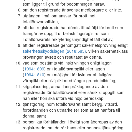
som ligger till grund för bedömningen härav,
om den registrerade är svensk medborgare eller inte,
utgången i mål om ansvar för brott mot
totalförsvarsplikten,
att den registrerade har dömts till påföljd för brott som
framgår av uppgift ur belastningsregistret som
Totalförsvarets rekryteringsmyndighet fått del av,
att den registrerade genomgått säkerhetsprövning enligt
säkerhetsskyddslagen (2018:585)
, vilken säkerhetsklass
prövningen avsett och resultatet av denna,
vad som bestämts vid inskrivningen enligt lagen
(
1994:1809
) om totalförsvarsplikt eller lagen
(
1994:1810
) om möjlighet för kvinnor att fullgöra
värnplikt eller civilplikt med längre grundutbildning,
krigsplacering, annat ianspråktagande av den
registrerade för totalförsvaret eller särskild uppgift som
han eller hon ska utföra vid höjd beredskap,
tjänstgöring inom totalförsvaret samt betyg, vitsord,
förordnanden och utmärkelser som är att hänföra till
denna, samt
personliga förhållanden i övrigt som åberopas av den
registrerade, om de rör hans eller hennes tjänstgöring