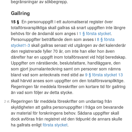
begränsningar av sökbegrepp.
Gallring
15 §
En personuppgift i ett automatiserat register över
totalförsvarspliktiga skall gallras så snart uppgiften inte längre
behövs för de ändamål som anges i
1 § första stycket
.
Personuppgifter beträffande dem som avses i
8 § första
stycket
1
-
3
skall gallras senast vid utgången av det kalenderår
den registrerade fyller 70 år, om inte han eller hon även
därefter har en uppgift inom totalförsvaret vid höjd beredskap.
Uppgifter om närstående, beslutsfattare, handläggare, den
som gjort journalanteckning samt om personer som nämns
bland vad som antecknats med stöd av
9 § första stycket 13
skall härvid anses som uppgifter om den totalförsvarspliktige.
Regeringen får meddela föreskrifter om kortare tid för gallring
än vad som följer av detta stycke.
Regeringen får meddela föreskrifter om undantag från
skyldigheten att gallra personuppgifter i fråga om bevarande
av material för forskningens behov. Sådana uppgifter skall
dock avföras från registret vid den tidpunkt de annars skulle
ha gallrats enligt
första stycket
.