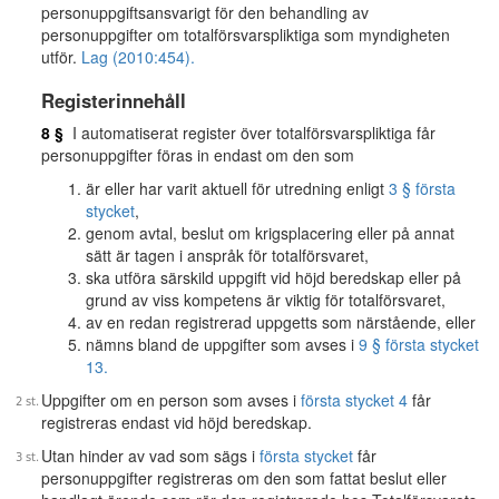
personuppgiftsansvarigt för den behandling av
personuppgifter om totalförsvarspliktiga som myndigheten
utför.
Lag (2010:454).
Registerinnehåll
8 §
I automatiserat register över totalförsvarspliktiga får
personuppgifter föras in endast om den som
är eller har varit aktuell för utredning enligt
3 § första
stycket
,
genom avtal, beslut om krigsplacering eller på annat
sätt är tagen i anspråk för totalförsvaret,
ska utföra särskild uppgift vid höjd beredskap eller på
grund av viss kompetens är viktig för totalförsvaret,
av en redan registrerad uppgetts som närstående, eller
nämns bland de uppgifter som avses i
9 § första stycket
13.
Uppgifter om en person som avses i
första stycket 4
får
registreras endast vid höjd beredskap.
Utan hinder av vad som sägs i
första stycket
får
personuppgifter registreras om den som fattat beslut eller