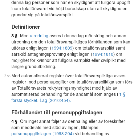
denna lag personer som har en skyldighet att fullgöra uppgift
inom totalförsvaret vid höjd beredskap utan att skyldigheten
grundar sig på totalförsvarsplikt.
Definitioner
3 §
Med
utredning
avses i denna lag mönstring och annan
utredning om den totalförsvarspliktiges förhållanden som kan
utföras enligt lagen (
1994:1809
) om totalförsvarsplikt samt
särskild antagningsprövning enligt lagen (
1994:1810
) om
möjlighet för kvinnor att fullgöra värnplikt eller civilplikt med
längre grundutbildning.
Med automatiserat register över totalförsvarspliktiga avses
register med personuppgifter om totalförsvarspliktiga som förs
av Totalförsvarets rekryteringsmyndighet med hjälp av
automatiserad behandling för de ändamål som anges i
1 §
första stycket
.
Lag (2010:454).
Förhållandet till personuppgiftslagen
4 §
Om inget annat följer av denna lag eller av föreskrifter
som meddelats med stöd av lagen, tillämpas
personuppgiftslagen (1998:204)
vid behandling av