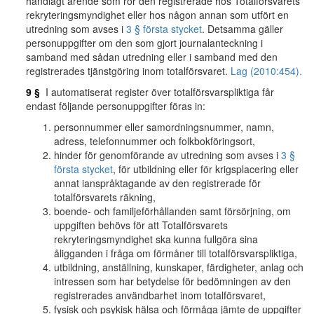
handlagt ärende som rör den registrerade hos Totalförsvarets
rekryteringsmyndighet eller hos någon annan som utfört en
utredning som avses i
3 § första stycket
. Detsamma gäller
personuppgifter om den som gjort journalanteckning i
samband med sådan utredning eller i samband med den
registrerades tjänstgöring inom totalförsvaret.
Lag (2010:454).
9 §
I automatiserat register över totalförsvarspliktiga får
endast följande personuppgifter föras in:
personnummer eller samordningsnummer, namn,
adress, telefonnummer och folkbokföringsort,
hinder för genomförande av utredning som avses i
3 §
första stycket
, för utbildning eller för krigsplacering eller
annat ianspråktagande av den registrerade för
totalförsvarets räkning,
boende- och familjeförhållanden samt försörjning, om
uppgiften behövs för att Totalförsvarets
rekryteringsmyndighet ska kunna fullgöra sina
åligganden i fråga om förmåner till totalförsvarspliktiga,
utbildning, anställning, kunskaper, färdigheter, anlag och
intressen som har betydelse för bedömningen av den
registrerades användbarhet inom totalförsvaret,
fysisk och psykisk hälsa och förmåga jämte de uppgifter