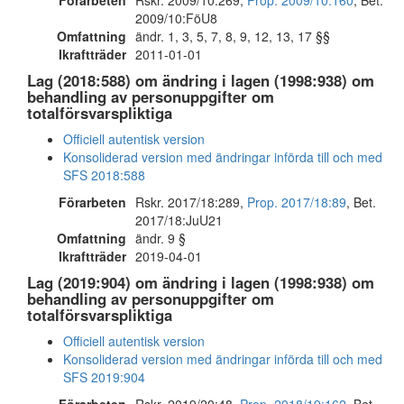
Förarbeten
Rskr. 2009/10:269,
Prop. 2009/10:160
, Bet.
2009/10:FöU8
Omfattning
ändr. 1, 3, 5, 7, 8, 9, 12, 13, 17 §§
Ikraftträder
2011-01-01
Lag (2018:588) om ändring i lagen (1998:938) om
behandling av personuppgifter om
totalförsvarspliktiga
Officiell autentisk version
Konsoliderad version med ändringar införda till och med
SFS 2018:588
Förarbeten
Rskr. 2017/18:289,
Prop. 2017/18:89
, Bet.
2017/18:JuU21
Omfattning
ändr. 9 §
Ikraftträder
2019-04-01
Lag (2019:904) om ändring i lagen (1998:938) om
behandling av personuppgifter om
totalförsvarspliktiga
Officiell autentisk version
Konsoliderad version med ändringar införda till och med
SFS 2019:904