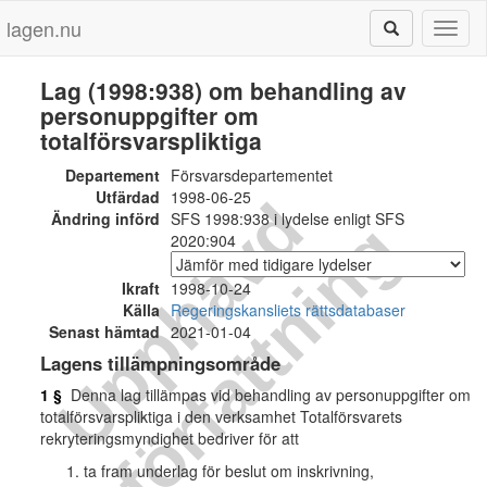
lagen.nu
Toggl
naviga
Lag (1998:938) om behandling av
personuppgifter om
totalförsvarspliktiga
Departement
Försvarsdepartementet
Utfärdad
1998-06-25
U
p
p
h
ä
v
d
f
ö
r
f
a
t
t
n
i
n
Ändring införd
SFS 1998:938 i lydelse enligt SFS
g
2020:904
Ikraft
1998-10-24
Källa
Regeringskansliets rättsdatabaser
Senast hämtad
2021-01-04
Lagens tillämpningsområde
1 §
Denna lag tillämpas vid behandling av personuppgifter om
totalförsvarspliktiga i den verksamhet Totalförsvarets
rekryteringsmyndighet bedriver för att
ta fram underlag för beslut om inskrivning,