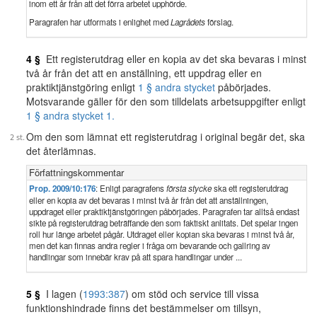
inom ett år från att det förra arbetet upphörde.
Paragrafen har utformats i enlighet med
Lagrådets
förslag.
4 §
Ett registerutdrag eller en kopia av det ska bevaras i minst
två år från det att en anställning, ett uppdrag eller en
praktiktjänstgöring enligt
1 § andra stycket
påbörjades.
Motsvarande gäller för den som tilldelats arbetsuppgifter enligt
1 § andra stycket 1.
Om den som lämnat ett registerutdrag i original begär det, ska
det återlämnas.
Författningskommentar
Prop. 2009/10:176
: Enligt paragrafens
första stycke
ska ett registerutdrag
eller en kopia av det bevaras i minst två år från det att anställningen,
uppdraget eller praktiktjänstgöringen påbörjades. Paragrafen tar alltså endast
sikte på registerutdrag beträffande den som faktiskt anlitats. Det spelar ingen
roll hur länge arbetet pågår. Utdraget eller kopian ska bevaras i minst två år,
men det kan finnas andra regler i fråga om bevarande och gallring av
handlingar som innebär krav på att spara handlingar under ...
5 §
I lagen (
1993:387
) om stöd och service till vissa
funktionshindrade finns det bestämmelser om tillsyn,