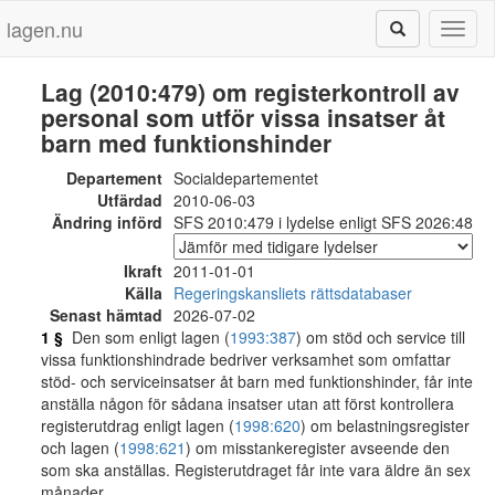
lagen.nu
Toggl
naviga
Lag (2010:479) om registerkontroll av
personal som utför vissa insatser åt
barn med funktionshinder
Departement
Socialdepartementet
Utfärdad
2010-06-03
Ändring införd
SFS 2010:479 i lydelse enligt SFS 2026:48
Ikraft
2011-01-01
Källa
Regeringskansliets rättsdatabaser
Senast hämtad
2026-07-02
1 §
Den som enligt lagen (
1993:387
) om stöd och service till
vissa funktionshindrade bedriver verksamhet som omfattar
stöd- och serviceinsatser åt barn med funktionshinder, får inte
anställa någon för sådana insatser utan att först kontrollera
registerutdrag enligt lagen (
1998:620
) om belastningsregister
och lagen (
1998:621
) om misstankeregister avseende den
som ska anställas. Registerutdraget får inte vara äldre än sex
månader.