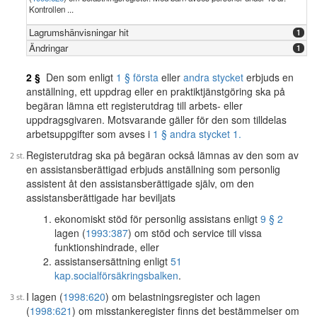
Kontrollen ...
Lagrumshänvisningar hit
1
Ändringar
1
2 §
Den som enligt
1 § första
eller
andra stycket
erbjuds en
anställning, ett uppdrag eller en praktiktjänstgöring ska på
begäran lämna ett registerutdrag till arbets- eller
uppdragsgivaren. Motsvarande gäller för den som tilldelas
arbetsuppgifter som avses i
1 § andra stycket 1.
Registerutdrag ska på begäran också lämnas av den som av
en assistansberättigad erbjuds anställning som personlig
assistent åt den assistansberättigade själv, om den
assistansberättigade har beviljats
ekonomiskt stöd för personlig assistans enligt
9 § 2
lagen (
1993:387
) om stöd och service till vissa
funktionshindrade, eller
assistansersättning enligt
51
kap.
socialförsäkringsbalken
.
I lagen (
1998:620
) om belastningsregister och lagen
(
1998:621
) om misstankeregister finns det bestämmelser om