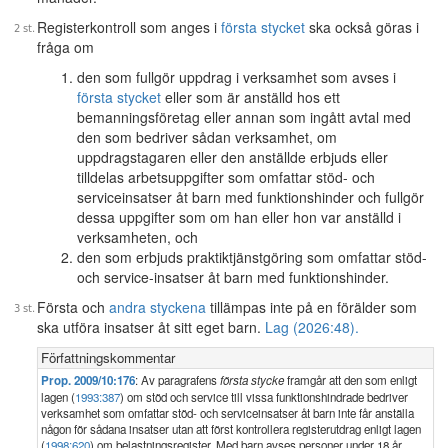
Registerkontroll som anges i
första stycket
ska också göras i
fråga om
den som fullgör uppdrag i verksamhet som avses i
första stycket
eller som är anställd hos ett
bemanningsföretag eller annan som ingått avtal med
den som bedriver sådan verksamhet, om
uppdragstagaren eller den anställde erbjuds eller
tilldelas arbetsuppgifter som omfattar stöd- och
serviceinsatser åt barn med funktionshinder och fullgör
dessa uppgifter som om han eller hon var anställd i
verksamheten, och
den som erbjuds praktiktjänstgöring som omfattar stöd-
och service-insatser åt barn med funktionshinder.
Första och
andra styckena
tillämpas inte på en förälder som
ska utföra insatser åt sitt eget barn.
Lag (2026:48).
Författningskommentar
Prop. 2009/10:176
: Av paragrafens
första stycke
framgår att den som enligt
lagen (
1993:387
) om stöd och service till vissa funktionshindrade bedriver
verksamhet som omfattar stöd- och serviceinsatser åt barn inte får anställa
någon för sådana insatser utan att först kontrollera registerutdrag enligt lagen
(
1998:620
) om belastningsregister. Med barn avses personer under 18 år.