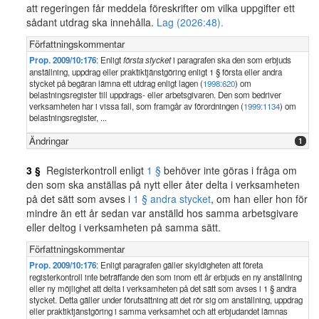
att regeringen får meddela föreskrifter om vilka uppgifter ett
sådant utdrag ska innehålla.
Lag (2026:48).
Författningskommentar
Prop. 2009/10:176
: Enligt
första stycket
i paragrafen ska den som erbjuds
anställning, uppdrag eller praktiktjänstgöring enligt 1 § första eller andra
stycket på begäran lämna ett utdrag enligt lagen (
1998:620
) om
belastningsregister till uppdrags- eller arbetsgivaren. Den som bedriver
verksamheten har i vissa fall, som framgår av förordningen (
1999:1134
) om
belastningsregister, ...
Ändringar
1
3 §
Registerkontroll enligt
1 §
behöver inte göras i fråga om
den som ska anställas på nytt eller åter delta i verksamheten
på det sätt som avses i
1 § andra stycket
, om han eller hon för
mindre än ett år sedan var anställd hos samma arbetsgivare
eller deltog i verksamheten på samma sätt.
Författningskommentar
Prop. 2009/10:176
: Enligt paragrafen gäller skyldigheten att företa
registerkontroll inte beträffande den som inom ett år erbjuds en ny anställning
eller ny möjlighet att delta i verksamheten på det sätt som avses i 1 § andra
stycket. Detta gäller under förutsättning att det rör sig om anställning, uppdrag
eller praktiktjänstgöring i samma verksamhet och att erbjudandet lämnas