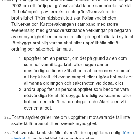
2008 om ett fördjupat gränsöverskridande samarbete, särskilt
för bekämpning av terrorism och gränsöverskridande
brottslighet (Prümrådsbeslutet) ska Polismyndigheten,
Tullverket och Kustbevakningen i samband med större
evenemang med gränsöverskridande verkningar på begäran
av en myndighet i en annan stat eller på eget initiativ, i syfte att
förebygga brottslig verksamhet eller upprätthålla allmän
ordning och säkerhet, lämna ut
uppgifter om en person, om det på grund av en dom
som har vunnit laga kraft eller någon annan
omständighet finns skäl att anta att personen kommer
att begå brott vid evenemanget eller utgöra hot mot den
allmänna ordningen och säkerheten vid detta, eller
andra uppgifter än personuppgifter som bedöms vara
nödvändiga för att förebygga brottslig verksamhet eller
hot mot den allmänna ordningen och säkerheten vid
evenemanget.
Första stycket gäller inte om uppgifter i motsvarande fall inte
skulle få lämnas ut till en svensk myndighet.
Det svenska kontaktstället översänder uppgifterna enligt
första
stycket
till kontaktstället i den andra staten.