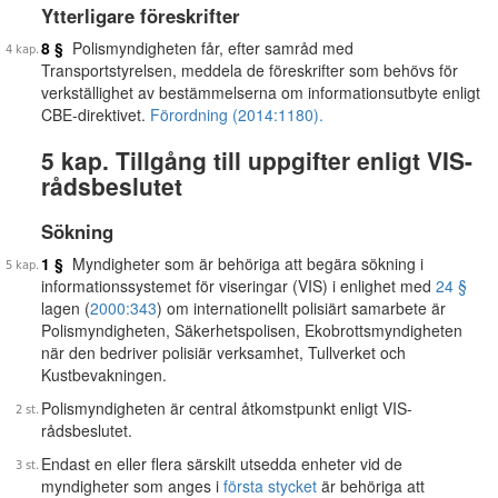
Ytterligare föreskrifter
8 §
Polismyndigheten får, efter samråd med
Transportstyrelsen, meddela de föreskrifter som behövs för
verkställighet av bestämmelserna om informationsutbyte enligt
CBE-direktivet.
Förordning (2014:1180).
5 kap. Tillgång till uppgifter enligt VIS-
rådsbeslutet
Sökning
1 §
Myndigheter som är behöriga att begära sökning i
informationssystemet för viseringar (VIS) i enlighet med
24 §
lagen (
2000:343
) om internationellt polisiärt samarbete är
Polismyndigheten, Säkerhetspolisen, Ekobrottsmyndigheten
när den bedriver polisiär verksamhet, Tullverket och
Kustbevakningen.
Polismyndigheten är central åtkomstpunkt enligt VIS-
rådsbeslutet.
Endast en eller flera särskilt utsedda enheter vid de
myndigheter som anges i
första stycket
är behöriga att