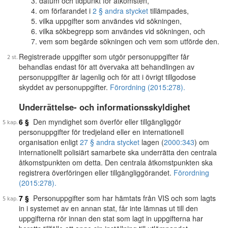
datum och tidpunkt för åtkomsten,
om förfarandet i
2 § andra stycket
tillämpades,
vilka uppgifter som användes vid sökningen,
vilka sökbegrepp som användes vid sökningen, och
vem som begärde sökningen och vem som utförde den.
Registrerade uppgifter som utgör personuppgifter får
behandlas endast för att övervaka att behandlingen av
personuppgifter är lagenlig och för att i övrigt tillgodose
skyddet av personuppgifter.
Förordning (2015:278).
Underrättelse- och informationsskyldighet
6 §
Den myndighet som överför eller tillgängliggör
personuppgifter för tredjeland eller en internationell
organisation enligt
27 § andra stycket
lagen (
2000:343
) om
internationellt polisiärt samarbete ska underrätta den centrala
åtkomstpunkten om detta. Den centrala åtkomstpunkten ska
registrera överföringen eller tillgängliggörandet.
Förordning
(2015:278).
7 §
Personuppgifter som har hämtats från VIS och som lagts
in i systemet av en annan stat, får inte lämnas ut till den
uppgifterna rör innan den stat som lagt in uppgifterna har