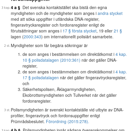
4 a §
Det svenska kontaktstället ska bistå den egna
myndigheten och de myndigheter som anges i
andra stycket
med att söka uppgifter i utländska DNA-register,
fingeravtrycksregister och fordonsregister enligt de
förutsättningar som anges i
17 § första stycket
, 19 eller
21 §
lagen (
2000:343
) om internationellt polisiärt samarbete.
Myndigheter som får begära sökningar är
de som anges i bestämmelsen om direktåtkomst i
4 kap.
10 § polisdatalagen (2010:361)
när det gäller DNA-
register,
de som anges i bestämmelsen om direktåtkomst i
4 kap.
17 § polisdatalagen
när det gäller fingeravtrycksregister,
och
Säkerhetspolisen, Åklagarmyndigheten,
Ekobrottsmyndigheten och Tullverket när det gäller
fordonsregister.
Polismyndigheten är svenskt kontaktställe vid utbyte av DNA-
profiler, fingeravtryck och fordonsuppgifter enligt
Prümrådsbeslutet.
Förordning (2015:278).
4 b §
Polismyndigheten ingår sådana överenskommelser om