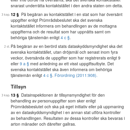
snarast underrätta kontaktstället i den andra staten om detta.
12 §
På begäran av kontaktstället i en stat som har översänt
uppgifter enligt Prümrådsbeslutet ska det svenska
kontaktstället informera om behandlingen av de mottagna
uppgifterna och de resultat som har uppnåtts samt om
behöriga tjänstemän enligt
4 c §
.
På begäran av en berörd stats dataskyddsmyndighet ska det
svenska kontaktstället, utan dröjsmål och senast inom fyra
veckor, översända de uppgifter som har registrerats enligt 9
eller
9 a §
med anledning av ett visst uppgiftsutbyte. Det
svenska kontaktstället ska även informera om behöriga
tjänstemän enligt
4 c §
.
Förordning (2011:908).
Tillsyn
13 §
Datainspektionen är tillsynsmyndighet för den
behandling av personuppgifter som sker enligt
Prümrådsbeslutet och ska på eget initiativ eller på uppmaning
av en dataskyddsmyndighet i en annan stat utföra kontroller
av behandlingen. Resultaten av dessa kontroller ska bevaras i
arton månader och därefter gallras.