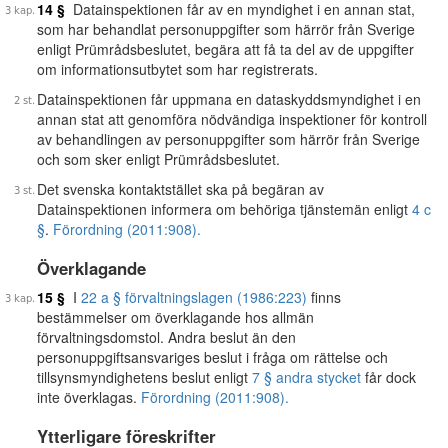
14 §
Datainspektionen får av en myndighet i en annan stat,
som har behandlat personuppgifter som härrör från Sverige
enligt Prümrådsbeslutet, begära att få ta del av de uppgifter
om informationsutbytet som har registrerats.
Datainspektionen får uppmana en dataskyddsmyndighet i en
annan stat att genomföra nödvändiga inspektioner för kontroll
av behandlingen av personuppgifter som härrör från Sverige
och som sker enligt Prümrådsbeslutet.
Det svenska kontaktstället ska på begäran av
Datainspektionen informera om behöriga tjänstemän enligt
4 c
§
.
Förordning (2011:908).
Överklagande
15 §
I
22 a § förvaltningslagen (1986:223)
finns
bestämmelser om överklagande hos allmän
förvaltningsdomstol. Andra beslut än den
personuppgiftsansvariges beslut i fråga om rättelse och
tillsynsmyndighetens beslut enligt
7 § andra stycket
får dock
inte överklagas.
Förordning (2011:908).
Ytterligare föreskrifter