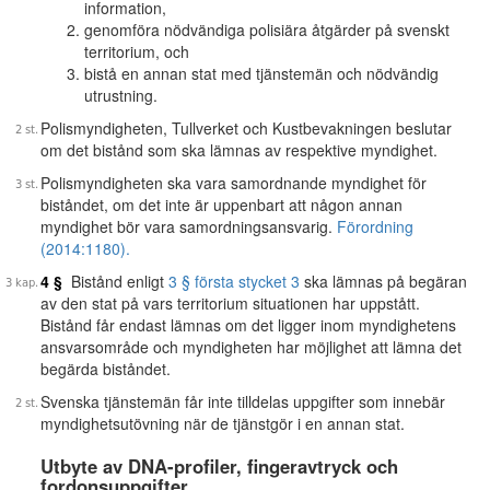
information,
genomföra nödvändiga polisiära åtgärder på svenskt
territorium, och
bistå en annan stat med tjänstemän och nödvändig
utrustning.
Polismyndigheten, Tullverket och Kustbevakningen beslutar
om det bistånd som ska lämnas av respektive myndighet.
Polismyndigheten ska vara samordnande myndighet för
biståndet, om det inte är uppenbart att någon annan
myndighet bör vara samordningsansvarig.
Förordning
(2014:1180).
4 §
Bistånd enligt
3 § första stycket 3
ska lämnas på begäran
av den stat på vars territorium situationen har uppstått.
Bistånd får endast lämnas om det ligger inom myndighetens
ansvarsområde och myndigheten har möjlighet att lämna det
begärda biståndet.
Svenska tjänstemän får inte tilldelas uppgifter som innebär
myndighetsutövning när de tjänstgör i en annan stat.
Utbyte av DNA-profiler, fingeravtryck och
fordonsuppgifter