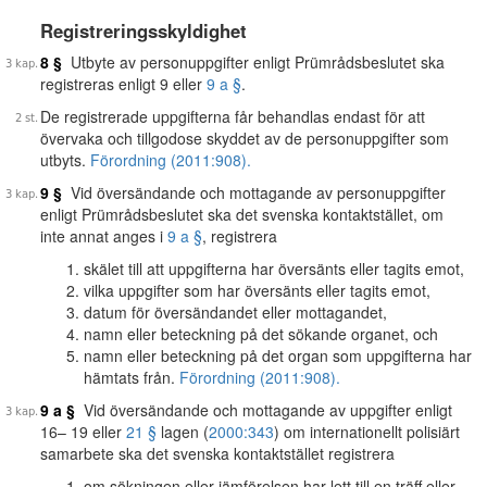
Registreringsskyldighet
8 §
Utbyte av personuppgifter enligt Prümrådsbeslutet ska
registreras enligt 9 eller
9 a §
.
De registrerade uppgifterna får behandlas endast för att
övervaka och tillgodose skyddet av de personuppgifter som
utbyts.
Förordning (2011:908).
9 §
Vid översändande och mottagande av personuppgifter
enligt Prümrådsbeslutet ska det svenska kontaktstället, om
inte annat anges i
9 a §
, registrera
skälet till att uppgifterna har översänts eller tagits emot,
vilka uppgifter som har översänts eller tagits emot,
datum för översändandet eller mottagandet,
namn eller beteckning på det sökande organet, och
namn eller beteckning på det organ som uppgifterna har
hämtats från.
Förordning (2011:908).
9 a §
Vid översändande och mottagande av uppgifter enligt
16– 19 eller
21 §
lagen (
2000:343
) om internationellt polisiärt
samarbete ska det svenska kontaktstället registrera
om sökningen eller jämförelsen har lett till en träff eller