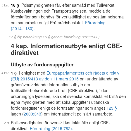
16 §
Polismyndigheten får, efter samråd med Tullverket,
Kustbevakningen och Transportstyrelsen, meddela de
föreskrifter som behövs för verkställighet av bestämmelserna
om samarbete enligt Prümrådsbeslutet.
Förordning
(2014:1180).
17 § Ny beteckning 16 § genom förordning (2011:908).
4 kap. Informationsutbyte enligt CBE-
direktivet
Utbyte av fordonsuppgifter
1 §
I enlighet med
Europaparlamentets och rådets direktiv
(EU) 2015/413 av den 11 mars 2015
om underlättande av
gränsöverskridande informationsutbyte om
trafiksäkerhetsrelaterade brott (CBE-direktivet), i den
ursprungliga lydelsen, ska det svenska kontaktstället bistå den
egna myndigheten med att söka uppgifter i utländska
fordonsregister enligt de förutsättningar som anges i
23 §
lagen (
2000:343
) om internationellt polisiärt samarbete.
Polismyndigheten är svenskt kontaktställe enligt CBE-
direktivet.
Förordning (2015:782).