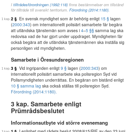
I
tillträdesförordningen (1992:118)
finns bestämmelser om tillstånd
för tillträde till svenskt territorium.
Förordning (2014:1180).
2 §
En svensk myndighet som är behörig enligt
15 §
lagen
(
2000:343
) om internationellt polisiärt samarbete får begära
att utländska tjänstemän som avses i
4
–
5 §§
samma lag ska
redovisa vad de har gjort under uppdraget. Myndigheten får
också begära att de utländska tjänstemännen ska inställa sig
personligen vid myndigheten.
Samarbete i Öresundsregionen
3 §
Vid ingripanden enligt
9 §
lagen (
2000:343
) om
internationellt polisiärt samarbete ska polisregion Syd vid
Polismyndigheten underrättas. En begäran om bistånd enligt
10 § samma lag
ska också ställas till polisregion Syd.
Förordning (2014:1180).
3 kap. Samarbete enligt
Prümrådsbeslutet
Informationsutbyte vid större evenemang
1 §
I enlighet med rådets beslut 2008/615/RIF av den 23 juni