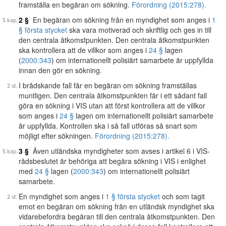
framställa en begäran om sökning.
Förordning (2015:278).
2 §
En begäran om sökning från en myndighet som anges i
1
§ första stycket
ska vara motiverad och skriftlig och ges in till
den centrala åtkomstpunkten. Den centrala åtkomstpunkten
ska kontrollera att de villkor som anges i
24 §
lagen
(
2000:343
) om internationellt polisiärt samarbete är uppfyllda
innan den gör en sökning.
I brådskande fall får en begäran om sökning framställas
muntligen. Den centrala åtkomstpunkten får i ett sådant fall
göra en sökning i VIS utan att först kontrollera att de villkor
som anges i
24 §
lagen om internationellt polisiärt samarbete
är uppfyllda. Kontrollen ska i så fall utföras så snart som
möjligt efter sökningen.
Förordning (2015:278).
3 §
Även utländska myndigheter som avses i artikel 6 i VIS-
rådsbeslutet är behöriga att begära sökning i VIS i enlighet
med
24 §
lagen (
2000:343
) om internationellt polisiärt
samarbete.
En myndighet som anges i
1 § första stycket
och som tagit
emot en begäran om sökning från en utländsk myndighet ska
vidarebefordra begäran till den centrala åtkomstpunkten. Den