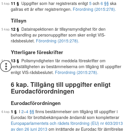
11 §
Uppgifter som har registrerats enligt
5
och
6 §§
ska
gallras ett år efter registreringen.
Förordning (2015:278).
Tillsyn
12 §
Datainspektionen är tillsynsmyndighet för den
behandling av personuppgifter som sker enligt VIS-
rådsbeslutet.
Förordning (2015:278).
Ytterligare föreskrifter
13 §
Polismyndigheten får meddela föreskrifter om
verkställigheten av bestämmelserna om tillgång till uppgifter
enligt VIS-rådsbeslutet.
Förordning (2015:278).
6 kap. Tillgång till uppgifter enligt
Eurodacförordningen
Eurodacförordningen
1 §
I
2
–
4 §§
finns bestämmelser om tillgång till uppgifter i
Eurodac för brottsbekämpande ändamål som kompletterar
Europaparlamentets och rådets förordning (EU) nr 603/2013
av den 26 juni 2013
om inrättande av Eurodac för jämförelse