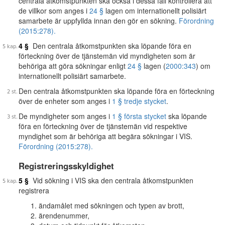
centrala åtkomstpunkten ska också i dessa fall kontrollera att
de villkor som anges i
24 §
lagen om internationellt polisiärt
samarbete är uppfyllda innan den gör en sökning.
Förordning
(2015:278).
4 §
Den centrala åtkomstpunkten ska löpande föra en
förteckning över de tjänstemän vid myndigheten som är
behöriga att göra sökningar enligt
24 §
lagen (
2000:343
) om
internationellt polisiärt samarbete.
Den centrala åtkomstpunkten ska löpande föra en förteckning
över de enheter som anges i
1 § tredje stycket
.
De myndigheter som anges i
1 § första stycket
ska löpande
föra en förteckning över de tjänstemän vid respektive
myndighet som är behöriga att begära sökningar i VIS.
Förordning (2015:278).
Registreringsskyldighet
5 §
Vid sökning i VIS ska den centrala åtkomstpunkten
registrera
ändamålet med sökningen och typen av brott,
ärendenummer,