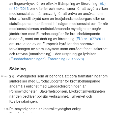
av fingeravtryck för en effektiv tillämpning av förordning
(EU)
nr 604/2013
om kriterier och mekanismer för att avgöra vilken
medlemsstat som är ansvarig för att pröva en ansökan om
internationellt skydd som en tredjelandsmedborgare eller en
statslös person har lämnat in i någon medlemsstat och för när
medlemsstaternas brottsbekämpande myndigheter begär
jämförelser med Eurodacuppgifter för brottsbekämpande
ändamål, samt om ändring av förordning
(EU) nr 1077/2011
om inrättande av en Europeisk byrå för den operativa
förvaltningen av stora it-system inom området frihet, säkerhet
och rättvisa (omarbetning), i den ursprungliga lydelsen
(
Eurodacförordningen
).
Förordning (2015:278).
Sökning
2 §
Myndigheter som är behöriga att göra framställningar om
jämförelser med Eurodacuppgifter för brottsbekämpande
ändamål i enlighet med Eurodacförordningen är
Polismyndigheten, Säkerhetspolisen, Ekobrottsmyndigheten
när den bedriver polisiär verksamhet, Tullverket och
Kustbevakningen.
Polismyndigheten är kontrollmyndighet enligt