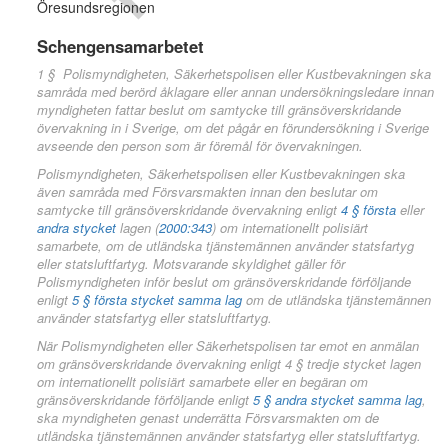
Öresundsregionen
Schengensamarbetet
1 § Polismyndigheten, Säkerhetspolisen eller Kustbevakningen ska
samråda med berörd åklagare eller annan undersökningsledare innan
myndigheten fattar beslut om samtycke till gränsöverskridande
övervakning in i Sverige, om det pågår en förundersökning i Sverige
avseende den person som är föremål för övervakningen.
Polismyndigheten, Säkerhetspolisen eller Kustbevakningen ska
även samråda med Försvarsmakten innan den beslutar om
samtycke till gränsöverskridande övervakning enligt
4 § första
eller
andra stycket
lagen (
2000:343
) om internationellt polisiärt
samarbete, om de utländska tjänstemännen använder statsfartyg
eller statsluftfartyg. Motsvarande skyldighet gäller för
Polismyndigheten inför beslut om gränsöverskridande förföljande
enligt
5 § första stycket samma lag
om de utländska tjänstemännen
använder statsfartyg eller statsluftfartyg.
När Polismyndigheten eller Säkerhetspolisen tar emot en anmälan
om gränsöverskridande övervakning enligt 4 § tredje stycket lagen
om internationellt polisiärt samarbete eller en begäran om
gränsöverskridande förföljande enligt
5 § andra stycket samma lag
,
ska myndigheten genast underrätta Försvarsmakten om de
utländska tjänstemännen använder statsfartyg eller statsluftfartyg.