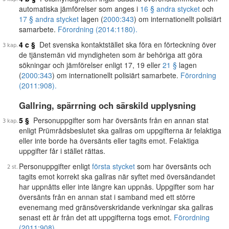
automatiska jämförelser som anges i
16 § andra stycket
och
17 § andra stycket
lagen (
2000:343
) om internationellt polisiärt
samarbete.
Förordning (2014:1180).
4 c §
Det svenska kontaktstället ska föra en förteckning över
de tjänstemän vid myndigheten som är behöriga att göra
sökningar och jämförelser enligt 17, 19 eller
21 §
lagen
(
2000:343
) om internationellt polisiärt samarbete.
Förordning
(2011:908).
Gallring, spärrning och särskild upplysning
5 §
Personuppgifter som har översänts från en annan stat
enligt Prümrådsbeslutet ska gallras om uppgifterna är felaktiga
eller inte borde ha översänts eller tagits emot. Felaktiga
uppgifter får i stället rättas.
Personuppgifter enligt
första stycket
som har översänts och
tagits emot korrekt ska gallras när syftet med översändandet
har uppnåtts eller inte längre kan uppnås. Uppgifter som har
översänts från en annan stat i samband med ett större
evenemang med gränsöverskridande verkningar ska gallras
senast ett år från det att uppgifterna togs emot.
Förordning
(2011:908).