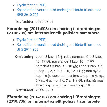
Tryckt format (PDF)
Konsoliderad version med ändringar införda till och med
SFS 2010:705
Ikraftträder
2010-08-01
Förordning (2011:908) om ändring i förordningen
(2010:705) om internationellt polisiärt samarbete
Tryckt format (PDF)
Konsoliderad version med ändringar införda till och med
SFS 2011:908
Omfattning
upph. 3 kap. 15 §, rubr. närmast före 3 kap.
15, 17 §§; nuvarande 3 kap. 16, 17 §§
betecknas 3 kap. 15, 16 §§; ändr. 1 kap. 1 §,
3 kap. 1, 2, 5, 8, 9, 10, 12, 14 §§ den nya 3
kap. 16 §, rubr. närmast före 3 kap. 16 §; nya
3 kap. 4 a, 4 b, 4 c, 7 a, 9 a §§, rubr. närmast
före 3 kap. 4 a §, den nya 3 kap. 16 §
Ikraftträder
2011-08-01
Förordning (2014:127) om ändring i förordningen
(2010:705) om internationellt polisiärt samarbete