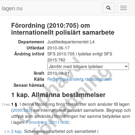
lagen.nu
Toggl
naviga
Förordning (2010:705) om
internationellt polisiärt samarbete
Departement
Justitiedepartementet L4
Utfärdad
2010-06-17
Ändring införd
SFS 2010:705 i lydelse enligt SFS
U
p
p
h
ä
v
d
f
ö
r
f
a
t
t
n
i
n
2015:782
g
Ikraft
2010-08-01
Källa
Regeringskansliets rättsdatabaser
Senast hämtad
1 kap. Allmänna bestämmelser
1 §
I denna förordning finns föreskrifter som ansluter till lagen
(
2000:343
) om internationellt polisiärt samarbete. Begrepp och
uttryck som används i förordningen har samma betydelse som
i lagen.
Förordning (2011:908).
2 kap.
Schengensamarbetet och samarbetet i