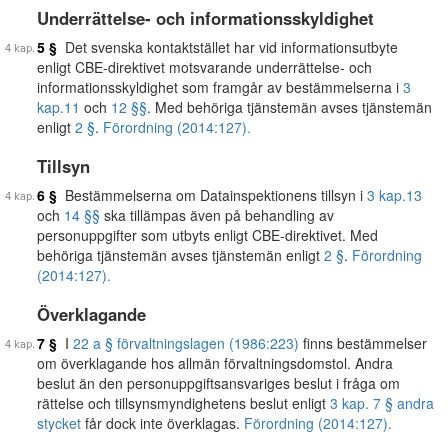
Underrättelse- och informationsskyldighet
5 §
Det svenska kontaktstället har vid informationsutbyte
enligt CBE-direktivet motsvarande underrättelse- och
informationsskyldighet som framgår av bestämmelserna i
3
kap.
11
och
12 §§
. Med behöriga tjänstemän avses tjänstemän
enligt
2 §
.
Förordning (2014:127).
Tillsyn
6 §
Bestämmelserna om Datainspektionens tillsyn i
3 kap.
13
och
14 §§
ska tillämpas även på behandling av
personuppgifter som utbyts enligt CBE-direktivet. Med
behöriga tjänstemän avses tjänstemän enligt
2 §
.
Förordning
(2014:127).
Överklagande
7 §
I
22 a § förvaltningslagen (1986:223)
finns bestämmelser
om överklagande hos allmän förvaltningsdomstol. Andra
beslut än den personuppgiftsansvariges beslut i fråga om
rättelse och tillsynsmyndighetens beslut enligt
3 kap. 7 § andra
stycket
får dock inte överklagas.
Förordning (2014:127).