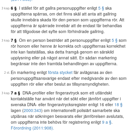
6 §
I stället för att gallra personuppgifter enligt
5 §
ska
uppgifterna spärras, om det finns skäl att anta att gallring
skulle innebära skada för den person som uppgifterna rör. Att
uppgifterna är spärrade innebär att de endast får behandlas
för att tillgodose det syfte som förhindrade gallring.
7 §
Om en person bestrider att personuppgifter enligt
5 §
som
rör honom eller henne är korrekta och uppgifternas korrekthet
inte kan fastställas, ska detta framgå genom en särskild
upplysning eller på något annat sätt. En sådan markering
begränsar inte den framtida behandlingen av uppgifterna.
En markering enligt
första stycket
får avlägsnas av den
personuppgiftsansvarige endast efter medgivande av den som
uppgiften rör eller efter beslut av tillsynsmyndigheten.
7 a §
DNA-profiler eller fingeravtryck som ett utländskt
kontaktställe har använt när det sökt eller jämfört uppgifter i
svenska DNA- eller fingeravtrycksregister enligt 16 eller
18 §
lagen (
2000:343
) om internationellt polisiärt samarbete ska
utplånas när sökningen besvarats eller jämförelsen avslutats,
om uppgifterna inte behövs för registrering enligt
9 a §
.
Förordning (2011:908).