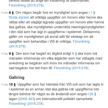
beretts tillfälle att ange sin inställning till utlämnandet.
Förordning (2015:278).
8 §
Om någon begär hos en myndighet som anges i
1 §
första stycket
att oriktiga uppgifter om honom eller henne ska
rättas eller att olagligt lagrade uppgifter om honom eller henne
ska gallras, ska myndigheten underrätta viseringsmyndigheten
i den stat som har lagt in uppgifterna i systemet. Detsamma
gäller om myndigheten på annat sätt får vetskap om att
uppgifter som behandlas i VIS är oriktiga.
Förordning
(2015:278).
9 §
Den som har begärt en åtgärd enligt
8 §
ska inom två
månader informeras om vilka åtgärder som har vidtagits med
anledning av begäran och inom tre månader informeras om
vad begäran har lett fram till.
Förordning (2015:278).
Gallring
10 §
Uppgifter som har hämtats från VIS och som har lagts in
i systemet av en annan stat ska gallras när uppgifterna inte
längre behövs för något av de ändamål som anges i
26 §
lagen (
2000:343
) om internationellt polisiärt samarbete.
Förordning (2015:278).