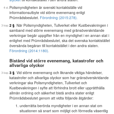
Polismyndigheten är svenskt kontaktställe vid
informationsutbyte vid större evenemang enligt
Prümrådsbeslutet.
Förordning (2015:278).
2 §
När Polismyndigheten, Tullverket eller Kustbevakningen i
samband med större evenemang med gränsöverskridande
verkningar begär uppgifter från en myndighet i en annan stat i
enlighet med Prümrådsbeslutet, ska det svenska kontaktstället
översända begäran till kontaktstället i den andra staten.
Förordning (2014:1180).
Bistånd vid större evenemang, katastrofer och
allvarliga olyckor
3 §
Vid större evenemang och liknande viktiga händelser,
katastrofer och allvarliga olyckor som har gränsöverskridande
verkningar ska Polismyndigheten, Tullverket och
Kustbevakningen i syfte att förhindra brott eller upprätthålla
allmän ordning och säkerhet bistå andra stater enligt
Prümrådsbeslutet genom att vidta följande åtgärder:
underrätta berörda myndigheter i en annan stat om
situationen så snart som möjligt och förmedla väsentlig