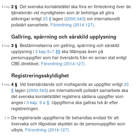
2 §
Det svenska kontaktstället ska föra en förteckning över de
tjänstemän vid myndigheten som är behöriga att göra
sökningar enligt
23 §
lagen (
2000:343
) om internationellt
polisiärt samarbete.
Förordning (2014:127).
Gallring, spärrning och särskild upplysning
3 §
Bestämmelserna om gallring, spärrning och särskild
upplysning i
3 kap.
5
–
7 §§
ska tillämpas även på
personuppgifter som har översänts från en annan stat enligt
CBE-direktivet.
Förordning (2014:127).
Registreringsskyldighet
4 §
Vid översändande och mottagande av uppgifter enligt
23
§
lagen (
2000:343
) om internationellt polisiärt samarbete ska
det svenska kontaktstället registrera sådana uppgifter som
anges i
3 kap. 9 a §
. Uppgifterna ska gallras två år efter
registreringen.
De registrerade uppgifterna får behandlas endast för att
övervaka och tillgodose skyddet av de personuppgifter som
utbyts.
Förordning (2014:127).