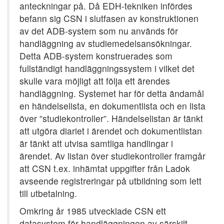
anteckningar på. Då EDH-tekniken infördes
befann sig CSN i slutfasen av konstruktionen
av det ADB-system som nu används för
handläggning av studiemedelsansökningar.
Detta ADB-system konstruerades som
fullständigt handläggningssystem i vilket det
skulle vara möjligt att följa ett ärendes
handläggning. Systemet har för detta ändamål
en händelselista, en dokumentlista och en lista
över ”studiekontroller”. Händelselistan är tänkt
att utgöra diariet i ärendet och dokumentlistan
är tänkt att utvisa samtliga handlingar i
ärendet. Av listan över studiekontroller framgår
att CSN t.ex. inhämtat uppgifter från Ladok
avseende registreringar på utbildning som lett
till utbetalning.
Omkring år 1985 utvecklade CSN ett
datasystem för handläggningen av särskilt