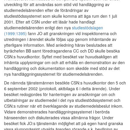
utveckling för att användas som stöd vid handläggning av
studiemedelsärenden efter de förändringar av
studiestödssystemet som skulle komma att äga rum den 1 juli
2001. Efter att CSN under ett läsår hade handlagt
studiemedelsärenden enligt den nya
studiestödslagen
(1999:1395)
fann JO att granskningen vid inspektionerna och
utredningen i ärendet skulle följas upp genom inhämtande av
ytterligare information. Med anledning härav beslutades att
byråchefen BB samt föredragandena CC och DD skulle besöka
CSN:s huvudkontor. Syftet med besöket var huvudsakligen att
inhämta upplysningar om och att erhålla en demonstration av den
handläggning och dokumentation som skedde med stöd av det
nya handläggningssystemet för studiemedelsärenden.
De nämnda tjänstemännen besökte CSN:s huvudkontor den 5 och
6 september 2002 (protokoll, aktbilaga 6 i detta ärende). Under
besöket redogjordes för hanteringen av ansökningar om och
utbetalningar av studiemedel i det nya studiestödssystemet och
CSN:s rutiner när ett överklagande av studiemedelsbeslut inkom.
Vidare demonstrerades handläggningssystemet i berörda
hänseenden och diskuterades vissa allmänna frågor. Under
besöket fick JO:s tjänstemän möjlighet att på egen hand granska
vissa slumpmässigt utvalda ärenden rörande s.k. beviljning av