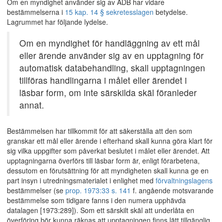
Om en myndighet använder sig av ADB har vidare
bestämmelserna i
15 kap. 14 § sekretesslagen
betydelse.
Lagrummet har följande lydelse.
Om en myndighet för handläggning av ett mål
eller ärende använder sig av en upptagning för
automatisk databehandling, skall upptagningen
tillföras handlingarna i målet eller ärendet i
läsbar form, om inte särskilda skäl föranleder
annat.
Bestämmelsen har tillkommit för att säkerställa att den som
granskar ett mål eller ärende i efterhand skall kunna göra klart för
sig vilka uppgifter som påverkat beslutet i målet eller ärendet. Att
upptagningarna överförs till läsbar form är, enligt förarbetena,
dessutom en förutsättning för att myndigheten skall kunna ge en
part insyn i utredningsmaterialet i enlighet med
förvaltningslagens
bestämmelser (se
prop. 1973:33 s. 141
f. angående motsvarande
bestämmelse som tidigare fanns i den numera upphävda
datalagen [1973:289]). Som ett särskilt skäl att underlåta en
överföring bör kunna räknas att upptagningen finns lätt tillgänglig,