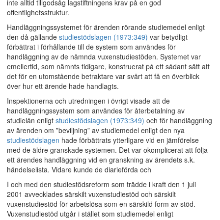
inte alltid tillgodsåg lagstiftningens krav på en god
offentlighetsstruktur.
Handläggningssystemet för ärenden rörande studiemedel enligt
den då gällande
studiestödslagen (1973:349)
var betydligt
förbättrat i förhållande till de system som användes för
handläggning av de nämnda vuxenstudiestöden. Systemet var
emellertid, som nämnts tidigare, konstruerat på ett sådant sätt att
det för en utomstående betraktare var svårt att få en överblick
över hur ett ärende hade handlagts.
Inspektionerna och utredningen i övrigt visade att de
handläggningssystem som användes för återbetalning av
studielån enligt
studiestödslagen (1973:349)
och för handläggning
av ärenden om ”beviljning” av studiemedel enligt den nya
studiestödslagen
hade förbättrats ytterligare vid en jämförelse
med de äldre granskade systemen. Det var okomplicerat att följa
ett ärendes handläggning vid en granskning av ärendets s.k.
händelselista. Vidare kunde de diarieförda och
I och med den studiestödsreform som trädde i kraft den 1 juli
2001 avvecklades särskilt vuxenstudiestöd och särskilt
vuxenstudiestöd för arbetslösa som en särskild form av stöd.
Vuxenstudiestöd utgår i stället som studiemedel enligt