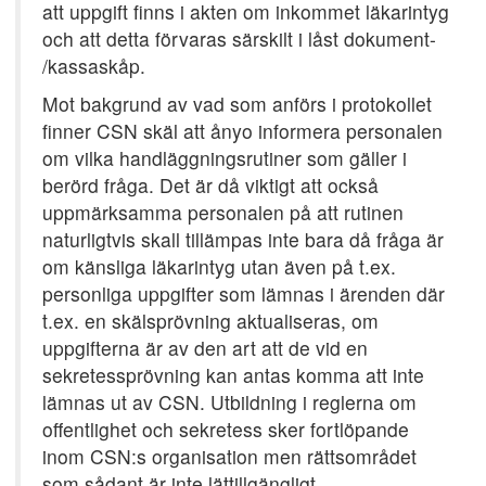
att uppgift finns i akten om inkommet läkarintyg
och att detta förvaras särskilt i låst dokument-
/kassaskåp.
Mot bakgrund av vad som anförs i protokollet
finner CSN skäl att ånyo informera personalen
om vilka handläggningsrutiner som gäller i
berörd fråga. Det är då viktigt att också
uppmärksamma personalen på att rutinen
naturligtvis skall tillämpas inte bara då fråga är
om känsliga läkarintyg utan även på t.ex.
personliga uppgifter som lämnas i ärenden där
t.ex. en skälsprövning aktualiseras, om
uppgifterna är av den art att de vid en
sekretessprövning kan antas komma att inte
lämnas ut av CSN. Utbildning i reglerna om
offentlighet och sekretess sker fortlöpande
inom CSN:s organisation men rättsområdet
som sådant är inte lättillgängligt.