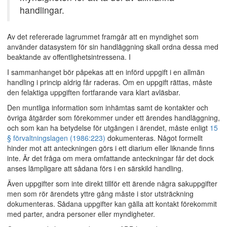
handlingar.
Av det refererade lagrummet framgår att en myndighet som
använder datasystem för sin handläggning skall ordna dessa med
beaktande av offentlighetsintressena. I
I sammanhanget bör påpekas att en införd uppgift i en allmän
handling i princip aldrig får raderas. Om en uppgift rättas, måste
den felaktiga uppgiften fortfarande vara klart avläsbar.
Den muntliga information som inhämtas samt de kontakter och
övriga åtgärder som förekommer under ett ärendes handläggning,
och som kan ha betydelse för utgången i ärendet, måste enligt
15
§ förvaltningslagen (1986:223)
dokumenteras. Något formellt
hinder mot att anteckningen görs i ett diarium eller liknande finns
inte. Är det fråga om mera omfattande anteckningar får det dock
anses lämpligare att sådana förs i en särskild handling.
Även uppgifter som inte direkt tillför ett ärende några sakuppgifter
men som rör ärendets yttre gång måste i stor utsträckning
dokumenteras. Sådana uppgifter kan gälla att kontakt förekommit
med parter, andra personer eller myndigheter.