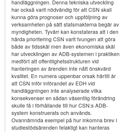
handläggningen. Denna tekniska utveckling
har också varit nödvändig för att CSN skall
kunna göra prognoser och uppföljning av
verksamheten på sätt statsmakterna begär av
myndigheten. Tyvärr kan konstateras att i den
hårda prioritering CSN varit tvungen att göra
både av tidsskäl men även ekonomiska skäl
har utvecklingen av ADB-systemen i praktiken
medfört att offentlighetsstrukturen vid
hanteringen av ärenden inte nått önskvärd
kvalitet. En numera uppenbar orsak härtill är
att CSN inför införandet av EDH vid
handläggningen inte analyserade vilka
konsekvenser en sådan väsentlig förändring
skulle få i förhållande till hur CSN:s ADB-
system konstruerats och används.
Ovannämnda exempel på hur inkomna brev i
studiestödsärenden felaktigt kan hanteras