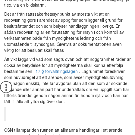
t.ex. via en bildskärm.
Det är från rättssäkerhetssynpunkt av största vikt att en
redovisning görs i ärendet av uppgifter som ligger till grund för
beslutsfattandet och som belyser handläggningen i övrigt. En
sådan redovisning är en förutsättning för insyn i och kontroll av
verksamheten både från myndighetens ledning och från
utomstående tillsynsorgan. Givetvis är dokumentationen även
viktig för att beslutet skall fattas
Att vikt läggs vid vad som sagts ovan och att noggrannhet råder är
också av betydelse för att myndigheterna skall kunna efterfölja
bestämmelsen i
17 § förvaltningslagen
. Lagrummet föreskriver
som huvudregel att ett ärende, som avser myndighetsutövning
mot någon enskild, inte får avgöras utan att den som är sökande,
klagande eller annan part har underrättats om en uppgift som har
tillförts ärendet genom någon annan än honom själv och han har
fått tillfälle att yttra sig över den.
_________________
CSN tillämpar den rutinen att allmänna handlingar i ett ärende