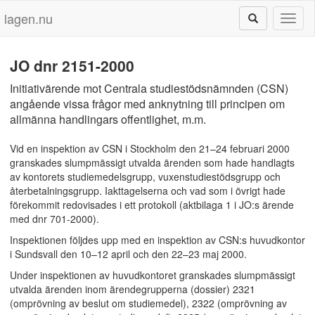
lagen.nu
Toggl
naviga
JO dnr 2151-2000
Initiativärende mot Centrala studiestödsnämnden (CSN)
angående vissa frågor med anknytning till principen om
allmänna handlingars offentlighet, m.m.
Vid en inspektion av CSN i Stockholm den 21–24 februari 2000
granskades slumpmässigt utvalda ärenden som hade handlagts
av kontorets studiemedelsgrupp, vuxenstudiestödsgrupp och
återbetalningsgrupp. Iakttagelserna och vad som i övrigt hade
förekommit redovisades i ett protokoll (aktbilaga 1 i JO:s ärende
med dnr 701-2000).
Inspektionen följdes upp med en inspektion av CSN:s huvudkontor
i Sundsvall den 10–12 april och den 22–23 maj 2000.
Under inspektionen av huvudkontoret granskades slumpmässigt
utvalda ärenden inom ärendegrupperna (dossier) 2321
(omprövning av beslut om studiemedel), 2322 (omprövning av