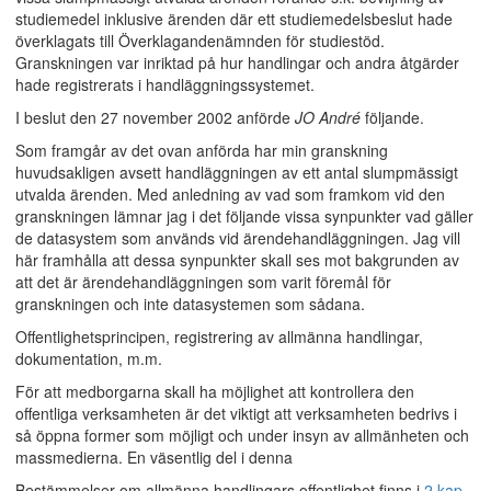
studiemedel inklusive ärenden där ett studiemedelsbeslut hade
överklagats till Överklagandenämnden för studiestöd.
Granskningen var inriktad på hur handlingar och andra åtgärder
hade registrerats i handläggningssystemet.
I beslut den 27 november 2002 anförde
JO André
följande.
Som framgår av det ovan anförda har min granskning
huvudsakligen avsett handläggningen av ett antal slumpmässigt
utvalda ärenden. Med anledning av vad som framkom vid den
granskningen lämnar jag i det följande vissa synpunkter vad gäller
de datasystem som används vid ärendehandläggningen. Jag vill
här framhålla att dessa synpunkter skall ses mot bakgrunden av
att det är ärendehandläggningen som varit föremål för
granskningen och inte datasystemen som sådana.
Offentlighetsprincipen, registrering av allmänna handlingar,
dokumentation, m.m.
För att medborgarna skall ha möjlighet att kontrollera den
offentliga verksamheten är det viktigt att verksamheten bedrivs i
så öppna former som möjligt och under insyn av allmänheten och
massmedierna. En väsentlig del i denna
Bestämmelser om allmänna handlingars offentlighet finns i
2 kap.