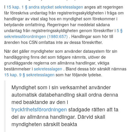
I
15 kap. 1 § andra stycket sekretesslagen
anges att regeringen
får föreskriva undantag från registreringsskyldigheten i fråga om
handlingar av visst slag hos en myndighet som förekommer i
betydande omfattning. Regeringen har meddelat sådana
undantag från registreringsskyldigheten genom föreskrifter i
5 §
sekretessförordningen (1980:657)
. Handlingar som hör till
ärenden hos CSN omfattas inte av dessa föreskrifter.
När det gäller myndigheter som använder datasystem för sin
handläggning finns det som tidigare nämnts, utöver de
grundläggande reglerna om allmänna handlingar, viktiga
bestämmelser i
sekretesslagen
. Bland dessa bör särskilt nämnas
15 kap. 9 § sekretesslagen
som har följande lydelse.
Myndighet som i sin verksamhet använder
automatisk databehandling skall ordna denna
med beaktande av den i
tryckfrihetsförordningen
stadgade rätten att ta
del av allmänna handlingar. Därvid skall
myndigheten särskilt beakta