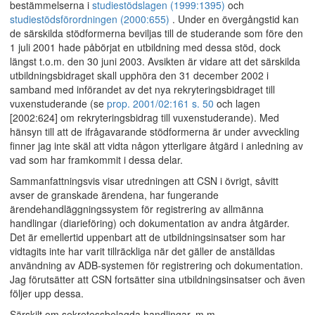
bestämmelserna i
studiestödslagen (1999:1395)
och
studiestödsförordningen (2000:655)
. Under en övergångstid kan
de särskilda stödformerna beviljas till de studerande som före den
1 juli 2001 hade påbörjat en utbildning med dessa stöd, dock
längst t.o.m. den 30 juni 2003. Avsikten är vidare att det särskilda
utbildningsbidraget skall upphöra den 31 december 2002 i
samband med införandet av det nya rekryteringsbidraget till
vuxenstuderande (se
prop. 2001/02:161 s. 50
och lagen
[2002:624] om rekryteringsbidrag till vuxenstuderande). Med
hänsyn till att de ifrågavarande stödformerna är under avveckling
finner jag inte skäl att vidta någon ytterligare åtgärd i anledning av
vad som har framkommit i dessa delar.
Sammanfattningsvis visar utredningen att CSN i övrigt, såvitt
avser de granskade ärendena, har fungerande
ärendehandläggningssystem för registrering av allmänna
handlingar (diarieföring) och dokumentation av andra åtgärder.
Det är emellertid uppenbart att de utbildningsinsatser som har
vidtagits inte har varit tillräckliga när det gäller de anställdas
användning av ADB-systemen för registrering och dokumentation.
Jag förutsätter att CSN fortsätter sina utbildningsinsatser och även
följer upp dessa.
Särskilt om sekretessbelagda handlingar, m.m.