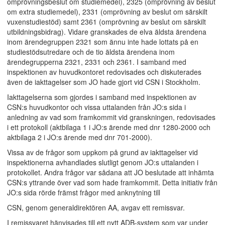
omprövningsbeslut om studiemedel), 2325 (omprövning av beslut
om extra studiemedel), 2331 (omprövning av beslut om särskilt
vuxenstudiestöd) samt 2361 (omprövning av beslut om särskilt
utbildningsbidrag). Vidare granskades de elva äldsta ärendena
inom ärendegruppen 2321 som ännu inte hade lottats på en
studiestödsutredare och de tio äldsta ärendena inom
ärendegrupperna 2321, 2331 och 2361. I samband med
inspektionen av huvudkontoret redovisades och diskuterades
även de iakttagelser som JO hade gjort vid CSN i Stockholm.
Iakttagelserna som gjordes i samband med inspektionen av
CSN:s huvudkontor och vissa uttalanden från JO:s sida i
anledning av vad som framkommit vid granskningen, redovisades
i ett protokoll (aktbilaga 1 i JO:s ärende med dnr 1280-2000 och
aktbilaga 2 i JO:s ärende med dnr 701-2000).
Vissa av de frågor som uppkom på grund av iakttagelser vid
inspektionerna avhandlades slutligt genom JO:s uttalanden i
protokollet. Andra frågor var sådana att JO beslutade att inhämta
CSN:s yttrande över vad som hade framkommit. Detta initiativ från
JO:s sida rörde främst frågor med anknytning till
CSN, genom generaldirektören AA, avgav ett remissvar.
I remissvaret hänvisades till ett nytt ADB-system som var under