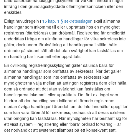
datorbaserade handläggningssystem får varken innebära något
intrång i den grundlagsskyddade offentlighetsprincipen eller den
enskildes
Enligt huvudregeln i
15 kap. 1 § sekretesslagen
skall allmänna
handlingar som inkommit till eller upprättats hos en myndighet
registreras (diarieföras) utan dröjsmål. Registrering får emellertid
underlåtas i fråga om allmänna handlingar för vilka sekretess inte
gäller, dock under förutsättning att handlingarna i stället hålls
ordnade på sådant sätt att det utan svårighet kan fastställas om
en handling har inkommit eller upprättats.
En ovillkorlig registreringsskyldighet gäller sålunda bara för
allmänna handlingar som omfattas av sekretess. När det gäller
allmänna handlingar som inte omfattas av sekretess kan
myndigheterna välja mellan att antingen registrera dem eller hålla
dem så ordnade att det utan svårighet kan fastställas om
handlingarna inkommit eller upprättats. Det är t.ex. inget som
hindrar att den handling som initierar ett ärende registreras
medan övriga handlingar i ärendet, om de inte innehåller uppgifter
som kan vara föremål för sekretess, ordnas så att deras existens
utan omgång kan fastställas. När myndigheten har bestämt sig för
ett visst system – registrering eller ”bara” ordnad förvaring – är
det nödvändigt att systemet tillämpas på ett konsekvent sätt.