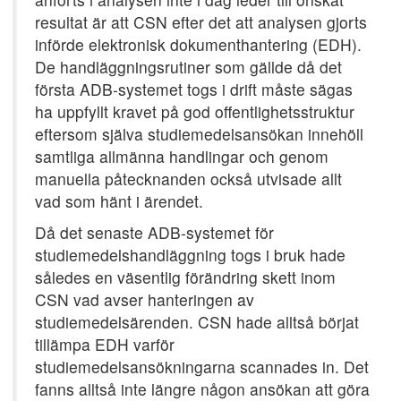
resultat är att CSN efter det att analysen gjorts
införde elektronisk dokumenthantering (EDH).
De handläggningsrutiner som gällde då det
första ADB-systemet togs i drift måste sägas
ha uppfyllt kravet på god offentlighetsstruktur
eftersom själva studiemedelsansökan innehöll
samtliga allmänna handlingar och genom
manuella påtecknanden också utvisade allt
vad som hänt i ärendet.
Då det senaste ADB-systemet för
studiemedelshandläggning togs i bruk hade
således en väsentlig förändring skett inom
CSN vad avser hanteringen av
studiemedelsärenden. CSN hade alltså börjat
tillämpa EDH varför
studiemedelsansökningarna scannades in. Det
fanns alltså inte längre någon ansökan att göra