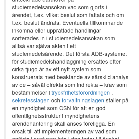
studiemedelsansökan vad som gjorts i
ärendet, t.ex. vilket beslut som fattats och om
t.ex. beslut ändrats. Eventuella tillkommande
inkomna eller upprättade handlingar
sorterades in i studiemedelsansökan som
alltså var själva akten i ett
studiemedelsärende. Det första ADB-systemet
för studiemedelshandläggning ersattes efter
cirka tjugo år av ett nytt system som
konstruerats med beaktande av särskild analys
av de – såväl direkta som indirekta – krav som
bestämmelser i
tryckfrihetsförordningen
,
sekretesslagen
och
förvaltningslagen
ställer på
en myndighet som CSN för att en god
offentlighetsstruktur i myndighetens
ärendehantering skall anses föreligga. En
orsak till att implementeringen av vad som
anförts i analysen inte i dag leder till önskat