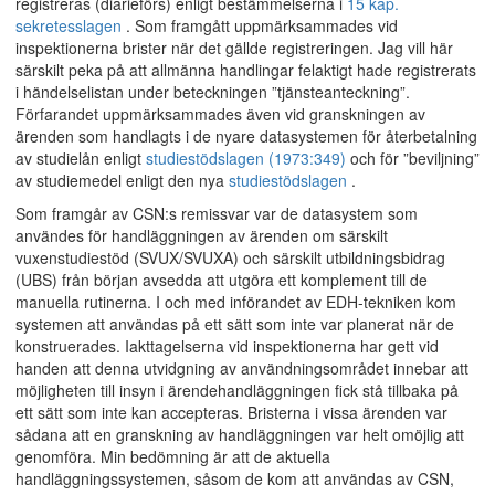
registreras (diarieförs) enligt bestämmelserna i
15 kap.
sekretesslagen
. Som framgått uppmärksammades vid
inspektionerna brister när det gällde registreringen. Jag vill här
särskilt peka på att allmänna handlingar felaktigt hade registrerats
i händelselistan under beteckningen ”tjänsteanteckning”.
Förfarandet uppmärksammades även vid granskningen av
ärenden som handlagts i de nyare datasystemen för återbetalning
av studielån enligt
studiestödslagen (1973:349)
och för ”beviljning”
av studiemedel enligt den nya
studiestödslagen
.
Som framgår av CSN:s remissvar var de datasystem som
användes för handläggningen av ärenden om särskilt
vuxenstudiestöd (SVUX/SVUXA) och särskilt utbildningsbidrag
(UBS) från början avsedda att utgöra ett komplement till de
manuella rutinerna. I och med införandet av EDH-tekniken kom
systemen att användas på ett sätt som inte var planerat när de
konstruerades. Iakttagelserna vid inspektionerna har gett vid
handen att denna utvidgning av användningsområdet innebar att
möjligheten till insyn i ärendehandläggningen fick stå tillbaka på
ett sätt som inte kan accepteras. Bristerna i vissa ärenden var
sådana att en granskning av handläggningen var helt omöjlig att
genomföra. Min bedömning är att de aktuella
handläggningssystemen, såsom de kom att användas av CSN,