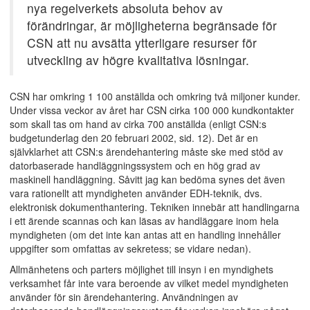
nya regelverkets absoluta behov av
förändringar, är möjligheterna begränsade för
CSN att nu avsätta ytterligare resurser för
utveckling av högre kvalitativa lösningar.
CSN har omkring 1 100 anställda och omkring två miljoner kunder.
Under vissa veckor av året har CSN cirka 100 000 kundkontakter
som skall tas om hand av cirka 700 anställda (enligt CSN:s
budgetunderlag den 20 februari 2002, sid. 12). Det är en
självklarhet att CSN:s ärendehantering måste ske med stöd av
datorbaserade handläggningssystem och en hög grad av
maskinell handläggning. Såvitt jag kan bedöma synes det även
vara rationellt att myndigheten använder EDH-teknik, dvs.
elektronisk dokumenthantering. Tekniken innebär att handlingarna
i ett ärende scannas och kan läsas av handläggare inom hela
myndigheten (om det inte kan antas att en handling innehåller
uppgifter som omfattas av sekretess; se vidare nedan).
Allmänhetens och parters möjlighet till insyn i en myndighets
verksamhet får inte vara beroende av vilket medel myndigheten
använder för sin ärendehantering. Användningen av