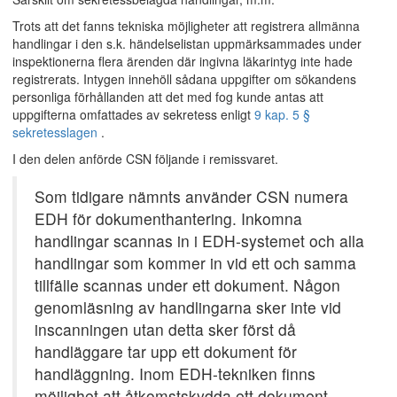
Trots att det fanns tekniska möjligheter att registrera allmänna
handlingar i den s.k. händelselistan uppmärksammades under
inspektionerna flera ärenden där ingivna läkarintyg inte hade
registrerats. Intygen innehöll sådana uppgifter om sökandens
personliga förhållanden att det med fog kunde antas att
uppgifterna omfattades av sekretess enligt
9 kap. 5 §
sekretesslagen
.
I den delen anförde CSN följande i remissvaret.
Som tidigare nämnts använder CSN numera
EDH för dokumenthantering. Inkomna
handlingar scannas in i EDH-systemet och alla
handlingar som kommer in vid ett och samma
tillfälle scannas under ett dokument. Någon
genomläsning av handlingarna sker inte vid
inscanningen utan detta sker först då
handläggare tar upp ett dokument för
handläggning. Inom EDH-tekniken finns
möjlighet att åtkomstskydda ett dokument