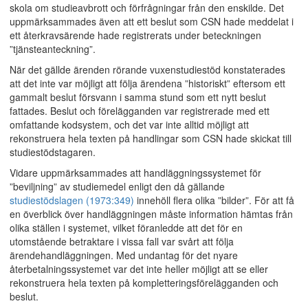
skola om studieavbrott och förfrågningar från den enskilde. Det
uppmärksammades även att ett beslut som CSN hade meddelat i
ett återkravsärende hade registrerats under beteckningen
”tjänsteanteckning”.
När det gällde ärenden rörande vuxenstudiestöd konstaterades
att det inte var möjligt att följa ärendena ”historiskt” eftersom ett
gammalt beslut försvann i samma stund som ett nytt beslut
fattades. Beslut och förelägganden var registrerade med ett
omfattande kodsystem, och det var inte alltid möjligt att
rekonstruera hela texten på handlingar som CSN hade skickat till
studiestödstagaren.
Vidare uppmärksammades att handläggningssystemet för
”beviljning” av studiemedel enligt den då gällande
studiestödslagen (1973:349)
innehöll flera olika ”bilder”. För att få
en överblick över handläggningen måste information hämtas från
olika ställen i systemet, vilket föranledde att det för en
utomstående betraktare i vissa fall var svårt att följa
ärendehandläggningen. Med undantag för det nyare
återbetalningssystemet var det inte heller möjligt att se eller
rekonstruera hela texten på kompletteringsförelägganden och
beslut.