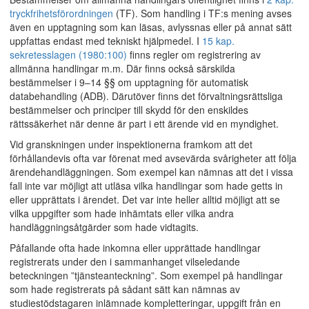
tryckfrihetsförordningen
(TF). Som handling i TF:s mening avses
även en upptagning som kan läsas, avlyssnas eller på annat sätt
uppfattas endast med tekniskt hjälpmedel. I
15 kap.
sekretesslagen (1980:100)
finns regler om registrering av
allmänna handlingar m.m. Där finns också särskilda
bestämmelser i 9–14 §§ om upptagning för automatisk
databehandling (ADB). Därutöver finns det förvaltningsrättsliga
bestämmelser och principer till skydd för den enskildes
rättssäkerhet när denne är part i ett ärende vid en myndighet.
Vid granskningen under inspektionerna framkom att det
förhållandevis ofta var förenat med avsevärda svårigheter att följa
ärendehandläggningen. Som exempel kan nämnas att det i vissa
fall inte var möjligt att utläsa vilka handlingar som hade getts in
eller upprättats i ärendet. Det var inte heller alltid möjligt att se
vilka uppgifter som hade inhämtats eller vilka andra
handläggningsåtgärder som hade vidtagits.
Påfallande ofta hade inkomna eller upprättade handlingar
registrerats under den i sammanhanget vilseledande
beteckningen ”tjänsteanteckning”. Som exempel på handlingar
som hade registrerats på sådant sätt kan nämnas av
studiestödstagaren inlämnade kompletteringar, uppgift från en