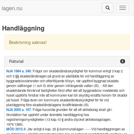
lagen.nu
Toggl
naviga
Handläggning
Beskrivning saknas!
Rättsfall
6
NJA 1984 s. 340
: Frågor om skadeståndsskyldighet för kommun enligt 3 kap 2
och 3 §§ skadeståndslagen på grund av påstådda fel vid handläggning av
byggnadslovsärenden och efterföljande tillsyn, när uppförd byggnad skadats
genom sättningar (1 och II) eller genom inträngande vatten (III). - Att den
skadelidande förvärvat fastigheten först efter det att byggnadslov meddelats och
huset uppförts hindrar inte att kommunen kan bli skyldig ersätta honom för skador
på huset. Fråga även om kommuns skadeståndsskyldighet för fel vid
planläggning före skadeståndslagens ikraftträdande (III).
NJA 2005 s. 167
: Fråga huruvida grunden för att ett aktiebolag skall gå i
likvidation har upphört under ärendets handläggning hos
registreringsmyndigheten (13 kap.10 § andra stycket aktiebolagslagen,
1975:1385).
MÖD 2015:4
: Jäv enligt 6 kap. 25 § kommunallagen ----- Vid handläggningen av