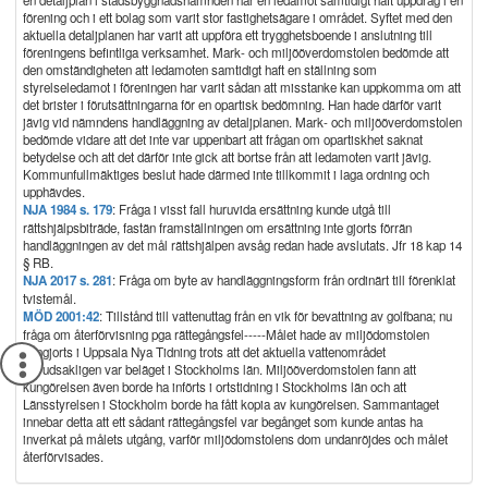
en detaljplan i stadsbyggnadsnämnden har en ledamot samtidigt haft uppdrag i en
förening och i ett bolag som varit stor fastighetsägare i området. Syftet med den
aktuella detaljplanen har varit att uppföra ett trygghetsboende i anslutning till
föreningens befintliga verksamhet. Mark- och miljööverdomstolen bedömde att
den omständigheten att ledamoten samtidigt haft en ställning som
styrelseledamot i föreningen har varit sådan att misstanke kan uppkomma om att
det brister i förutsättningarna för en opartisk bedömning. Han hade därför varit
jävig vid nämndens handläggning av detaljplanen. Mark- och miljööverdomstolen
bedömde vidare att det inte var uppenbart att frågan om opartiskhet saknat
betydelse och att det därför inte gick att bortse från att ledamoten varit jävig.
Kommunfullmäktiges beslut hade därmed inte tillkommit i laga ordning och
upphävdes.
NJA 1984 s. 179
: Fråga i visst fall huruvida ersättning kunde utgå till
rättshjälpsbiträde, fastän framställningen om ersättning inte gjorts förrän
handläggningen av det mål rättshjälpen avsåg redan hade avslutats. Jfr 18 kap 14
§ RB.
NJA 2017 s. 281
: Fråga om byte av handläggningsform från ordinärt till förenklat
tvistemål.
MÖD 2001:42
: Tillstånd till vattenuttag från en vik för bevattning av golfbana; nu
fråga om återförvisning pga rättegångsfel-----Målet hade av miljödomstolen
kungjorts i Uppsala Nya Tidning trots att det aktuella vattenområdet
huvudsakligen var beläget i Stockholms län. Miljööverdomstolen fann att
kungörelsen även borde ha införts i ortstidning i Stockholms län och att
Länsstyrelsen i Stockholm borde ha fått kopia av kungörelsen. Sammantaget
innebar detta att ett sådant rättegångsfel var begånget som kunde antas ha
inverkat på målets utgång, varför miljödomstolens dom undanröjdes och målet
återförvisades.