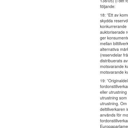
138/05) (i det f
följande:
18: ”Ett av ko
skydda reservde
konkurrerande r
auktoriserade r
ger konsumenter
mellan biltillve
alternativa mär
(reservdelar frå
distribuerats a
motsvarande kva
motsvarande kva
19: ”Originaldel
fordonstillverk
eller utrustning
utrustning som 
utrustning. Om 
deltillverkaren
används för mon
fordonstillverk
Europaparlamen