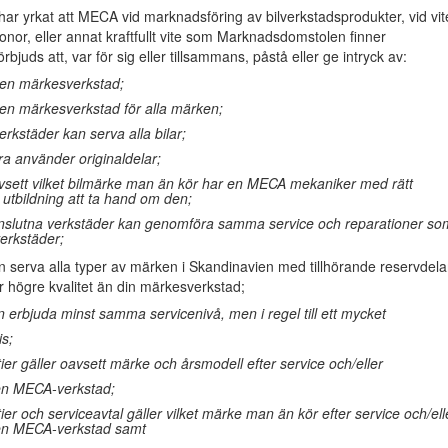
r yrkat att MECA vid marknadsföring av bilverkstadsprodukter, vid vit
onor, eller annat kraftfullt vite som Marknadsdomstolen finner
förbjuds att, var för sig eller tillsammans, påstå eller ge intryck av:
 en märkesverkstad;
 en märkesverkstad för alla märken;
erkstäder kan serva alla bilar;
a använder originaldelar;
vsett vilket bilmärke man än kör har en MECA mekaniker med rätt
utbildning att ta hand om den;
anslutna verkstäder kan genomföra samma service och reparationer so
erkstäder;
 serva alla typer av märken i Skandinavien med tillhörande reservdela
er högre kvalitet än din märkesverkstad;
 erbjuda minst samma servicenivå, men i regel till ett mycket
is;
ntier gäller oavsett märke och årsmodell efter service och/eller
 en MECA-verkstad;
ntier och serviceavtal gäller vilket märke man än kör efter service och/ell
 en MECA-verkstad samt