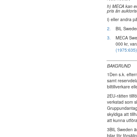
h) MECA kan erb
pris än auktori
i) eller andra 
2.
BIL Swedens
3.
MECA Swed
000 kr, va
(1975:635
____________
BAKGRUND
1Den s.k. efter
samt reservdela
biltillverkare e
2EU-rätten tillf
verkstad som sk
Gruppundantaget
skyldiga att ti
att kunna utför
3BIL Sweden är 
bilar för förs