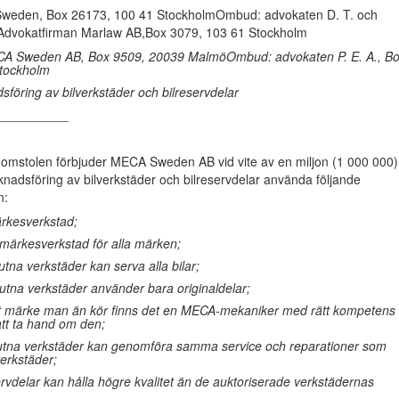
eden, Box 26173, 100 41 StockholmOmbud: advokaten D. T. och
., Advokatfirman Marlaw AB,Box 3079, 103 61 Stockholm
Sweden AB, Box 9509, 20039 MalmöOmbud: advokaten P. E. A., B
tockholm
öring av bilverkstäder och bilreservdelar
__________
mstolen förbjuder MECA Sweden AB vid vite av en miljon (1 000 000)
knadsföring av bilverkstäder och bilreservdelar använda följande
n:
rkesverkstad;
märkesverkstad för alla märken;
tna verkstäder kan serva alla bilar;
utna verkstäder använder bara originaldelar;
ket märke man än kör finns det en MECA-mekaniker med rätt kompetens
att ta hand om den;
utna verkstäder kan genomföra samma service och reparationer som
erkstäder;
vdelar kan hålla högre kvalitet än de auktoriserade verkstädernas