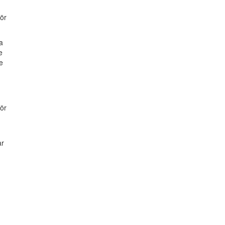
ör
a
e
e
ör
ar