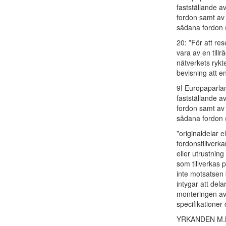
fastställande a
fordon samt av
sådana fordon 
20: ”För att re
vara av en tillr
nätverkets rykt
bevisning att en
9I Europaparla
fastställande a
fordon samt av
sådana fordon (
”originaldelar e
fordonstillverk
eller utrustning
som tillverkas 
inte motsatsen b
intygar att de
monteringen av f
specifikationer
YRKANDEN M.