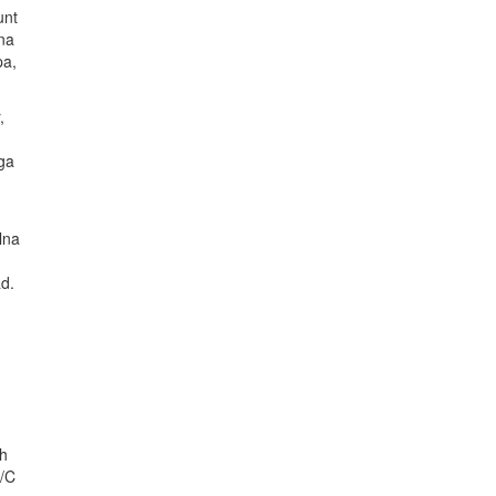
unt
ina
pa,
,
iga
lna
ad.
ch
0/C