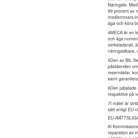
Näringsliv. Med
99 procent av ny
medlemmars intr
äga och köra bi
4MECA är en le
och ägs numera
verkstadsnät, ä
näringsidkare, 
5Den av BIL Sw
påståenden om 
reservdelar, ko
samt garantiers
6Den påtalade 
respektive på 
7I målet är stri
sätt enligt EU-
EU-RÄTTSLIG
8I Kommissionen
reparation av m