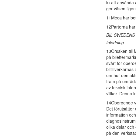
k) att använda
ger väsentligen
11Meca har best
12Parterna har 
BIL SWEDENS
Inledning
13Orsaken till
på bileftermarkn
svårt för ober
biltillverkarnas
om hur den akt
fram på området
av teknisk info
villkor. Denna i
14Oberoende ver
Det förutsätter 
information oc
diagnosinstrume
olika delar och
på den verksta