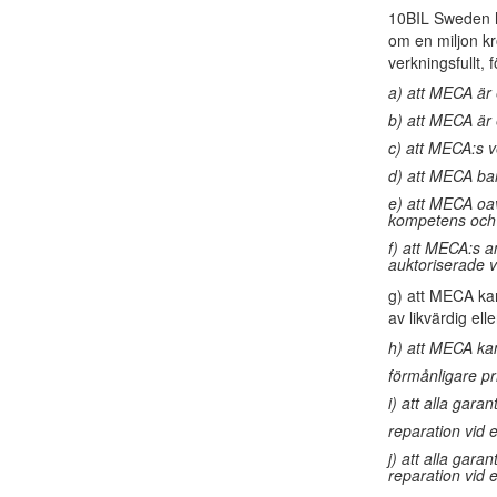
10BIL Sweden ha
om en miljon kr
verkningsfullt, 
a) att MECA är
b) att MECA är
c) att MECA:s v
d) att MECA bar
e) att MECA oa
kompetens och 
f) att MECA:s 
auktoriserade v
g) att MECA kan
av likvärdig ell
h) att MECA kan
förmånligare pr
i) att alla gara
reparation vid
j) att alla gara
reparation vid