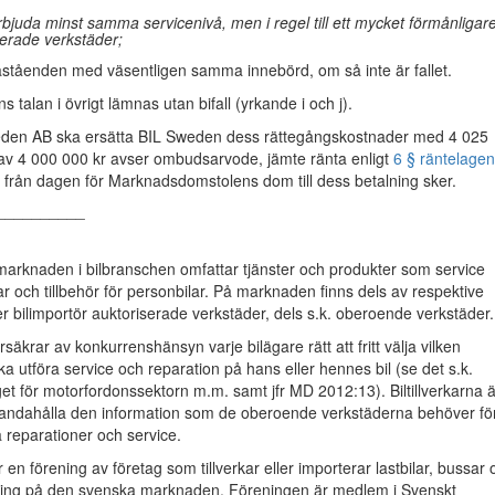
juda minst samma servicenivå, men i regel till ett mycket förmånligar
serade verkstäder;
påståenden med väsentligen samma innebörd, om så inte är fallet.
 talan i övrigt lämnas utan bifall (yrkande i och j).
en AB ska ersätta BIL Sweden dess rättegångskostnader med 4 025
rav 4 000 000 kr avser ombudsarvode, jämte ränta enligt
6 § räntelage
)
från dagen för Marknadsdomstolens dom till dess betalning sker.
__________
marknaden i bilbranschen omfattar tjänster och produkter som service
r och tillbehör för personbilar. På marknaden finns dels av respektive
ller bilimportör auktoriserade verkstäder, dels s.k. oberoende verkstäder.
örsäkrar av konkurrenshänsyn varje bilägare rätt att fritt välja vilken
a utföra service och reparation på hans eller hennes bil (se det s.k.
 för motorfordonssektorn m.m. samt jfr MD 2012:13). Biltillverkarna ä
llhandahålla den information som de oberoende verkstäderna behöver fö
a reparationer och service.
en förening av företag som tillverkar eller importerar lastbilar, bussar 
äljning på den svenska marknaden. Föreningen är medlem i Svenskt