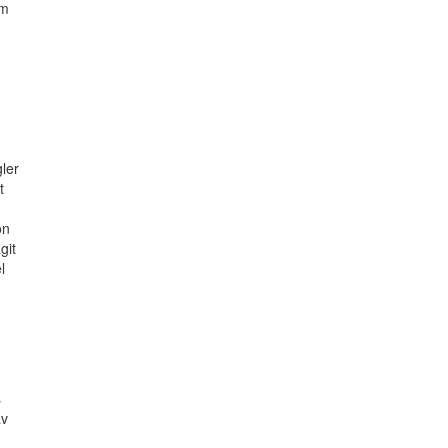
om
ler
t
on
git
l
s
av