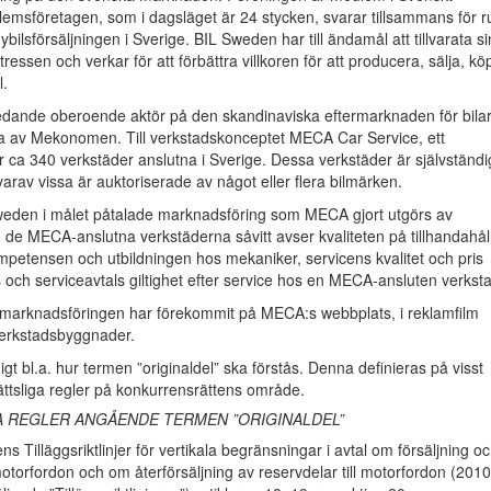
lemsföretagen, som i dagsläget är 24 stycken, svarar tillsammans för r
bilsförsäljningen i Sverige. BIL Sweden har till ändamål att tillvarata s
essen och verkar för att förbättra villkoren för att producera, sälja, kö
l.
dande oberoende aktör på den skandinaviska eftermarknaden för bilar
 av Mekonomen. Till verkstadskonceptet MECA Car Service, ett
r ca 340 verkstäder anslutna i Sverige. Dessa verkstäder är självständ
varav vissa är auktoriserade av något eller flera bilmärken.
eden i målet påtalade marknadsföring som MECA gjort utgörs av
de MECA-anslutna verkstäderna såvitt avser kvaliteten på tillhandahål
mpetensen och utbildningen hos mekaniker, servicens kvalitet och pris
 och serviceavtals giltighet efter service hos en MECA-ansluten verkst
marknadsföringen har förekommit på MECA:s webbplats, i reklamfilm
verkstadsbyggnader.
digt bl.a. hur termen ”originaldel” ska förstås. Denna definieras på visst
rättsliga regler på konkurrensrättens område.
A REGLER ANGÅENDE TERMEN ”ORIGINALDEL”
s Tilläggsriktlinjer för vertikala begränsningar i avtal om försäljning o
otorfordon och om återförsäljning av reservdelar till motorfordon (201