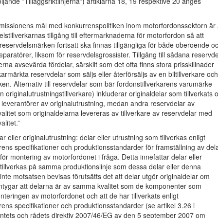
öljande ”Tilläggsriktlinjerna”) artiklarna 18, 19 respektive 20 anges
mmissionens mål med konkurrenspolitiken inom motorfordonssektorn är 
lstillverkarnas tillgång till eftermarknaderna för motorfordon så att
eservdelsmärken fortsatt ska finnas tillgängliga för både oberoende o
eparatörer, liksom för reservdelsgrossister. Tillgång till sådana reservde
na avsevärda fördelar, särskilt som det ofta finns stora prisskillnader
rkarmärkta reservdelar som säljs eller återförsäljs av en biltillverkare och
ken. Alternativ till reservdelar som bär fordonstillverkarens varumärke
n originalutrustningstillverkare) inkluderar originaldelar som tillverkats 
v leverantörer av originalutrustning, medan andra reservdelar av
litet som originaldelarna levereras av tillverkare av reservdelar med
litet.”
ar eller originalutrustning: delar eller utrustning som tillverkas enligt
arens specifikationer och produktionsstandarder för framställning av del
 för montering av motorfordonet i fråga. Detta innefattar delar eller
tillverkas på samma produktionslinje som dessa delar eller denna
inte motsatsen bevisas förutsätts det att delar utgör originaldelar om
 intygar att delarna är av samma kvalitet som de komponenter som
teringen av motorfordonet och att de har tillverkats enligt
arens specifikationer och produktionsstandarder (se artikel 3.26 i
tets och rådets direktiv 2007/46/EG av den 5 september 2007 om