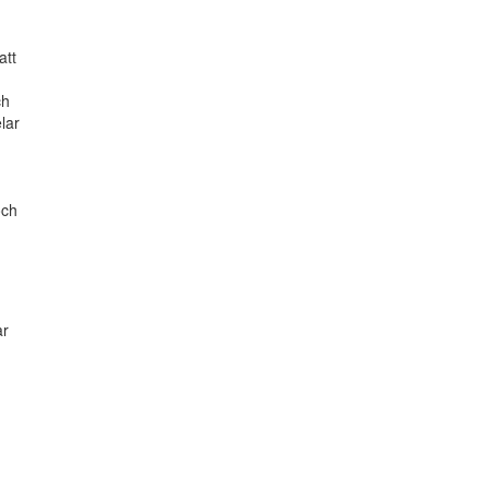
att
ch
lar
och
ar