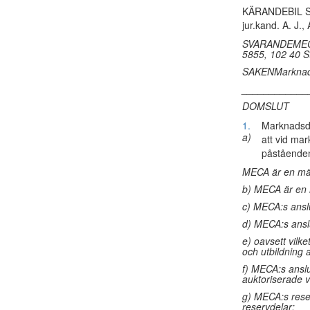
KÄRANDEBIL Sw
jur.kand. A. J
SVARANDEMECA 
5855, 102 40 S
SAKENMarknadsf
____________
DOMSLUT
1.
Marknadsdo
a)
att vid mar
påstående
MECA är en mä
b) MECA är en 
c) MECA:s anslu
d) MECA:s ansl
e) oavsett vil
och utbildning 
f) MECA:s ansl
auktoriserade v
g) MECA:s reser
reservdelar;