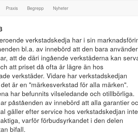
Praxis
Begrepp
Nyheter
8
beroende verkstadskedja har i sin marknadsföri
åenden bl.a. av innebörd att den bara använder
lar, att de däri ingående verkstäderna kan serv
och att priset då ofta är lägre än hos
rade verkstäder. Vidare har verkstadskedjan
t det är en "märkesverkstad för alla märken".
a har befunnits vilseledande och otillbörliga.
ar påståenden av innebörd att alla garantier o
al gäller efter service hos verkstadskedjan inte
laktiga, varför förbudsyrkandet i den delen
an bifall.