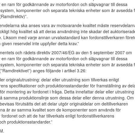
v en ram för godkännande av motorfordon och släpvagnar till dessa
 system, komponenter och separata tekniska enheter som är avsedda f
(Ramdirektiv)”.
servdelarna ska anses vara av motsvarande kvalitet måste reservdelarn
äckligt hög kvalitet så att deras användning inte skadar det auktoriserad
e. Liksom med varje annan urvalsstandard kan fordonstillverkaren föret
 given reservdel inte uppfyller detta krav.”
mentets och rådets direktiv 2007/46/EG av den 5 september 2007 om
v en ram för godkännande av motorfordon och släpvagnar till dessa
 system, komponenter och separata tekniska enheter som är avsedda f
”Ramdirektivet”) anges följande i artikel 3.26:
ller originalutrustning: delar eller utrustning som tillverkas enligt
arens specifikationer och produktionsstandarder för framställning av del
 för montering av fordonet i fråga. Detta innefattar delar eller utrustning
på samma produktionslinje som dessa delar eller denna utrustning. Om
evisas förutsätts det att delar utgör originaldelar om deltillverkaren
larna är av samma kvalitet som de komponenter som används för
ordonet och att de har tillverkats enligt fordonstillverkarens
 och produktionsstandarder.”
M.