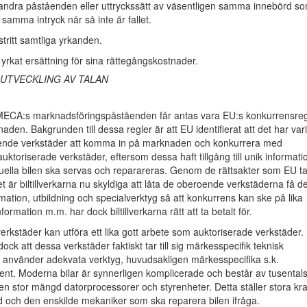
 andra påståenden eller uttryckssätt av väsentligen samma innebörd s
 samma intryck när så inte är fallet.
ritt samtliga yrkanden.
yrkat ersättning för sina rättegångskostnader.
 UTVECKLING AV TALAN
 MECA:s marknadsföringspåståenden får antas vara EU:s konkurrensreg
aden. Bakgrunden till dessa regler är att EU identifierat att det har vari
oende verkstäder att komma in på marknaden och konkurrera med
 auktoriserade verkstäder, eftersom dessa haft tillgång till unik informati
uella bilen ska servas och reparareras. Genom de rättsakter som EU ta
 är biltillverkarna nu skyldiga att låta de oberoende verkstäderna få de
rmation, utbildning och specialverktyg så att konkurrens kan ske på lika
nformation m.m. har dock biltillverkarna rätt att ta betalt för.
kstäder kan utföra ett lika gott arbete som auktoriserade verkstäder.
dock att dessa verkstäder faktiskt tar till sig märkesspecifik teknisk
h använder adekvata verktyg, huvudsakligen märkesspecifika s.k.
nt. Moderna bilar är synnerligen komplicerade och består av tusental
 en stor mängd datorprocessorer och styrenheter. Detta ställer stora kr
d och den enskilde mekaniker som ska reparera bilen ifråga.