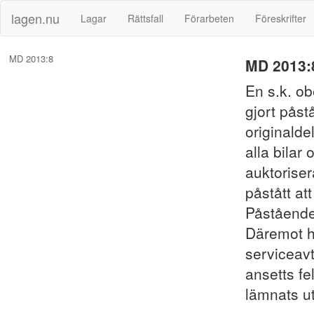
lagen.nu
Lagar
Rättsfall
Förarbeten
Föreskrifter
MD 2013:8
MD 2013:
En s.k. o
gjort påst
originalde
alla bilar 
auktorise
påstått at
Påståenden
Däremot h
serviceavt
ansetts fe
lämnats ut