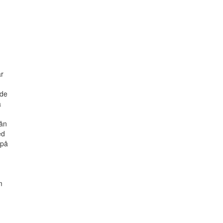
g
ar
nde
a
rån
ed
 på
m