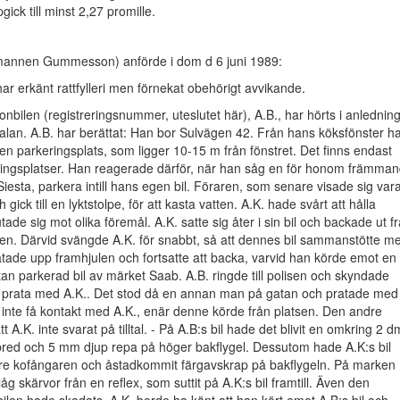
gick till minst 2,27 promille.
mannen Gummesson) anförde i dom d 6 juni 1989:
ar erkänt rattfylleri men förnekat obehörigt avvikande.
nbilen (registreringsnummer, uteslutet här), A.B., har hörts i anlednin
alan. A.B. har berättat: Han bor Sulvägen 42. Från hans köksfönster h
 en parkeringsplats, som ligger 10-15 m från fönstret. Det finns endast
ringsplatser. Han reagerade därför, när han såg en för honom främma
 Siesta, parkera intill hans egen bil. Föraren, som senare visade sig var
h gick till en lyktstolpe, för att kasta vatten. A.K. hade svårt att hålla
ade sig mot olika föremål. A.K. satte sig åter i sin bil och backade ut f
sen. Därvid svängde A.K. för snabbt, så att dennes bil sammanstötte m
rätade upp framhjulen och fortsatte att backa, varvid han körde emot en
an parkerad bil av märket Saab. A.B. ringde till polisen och skyndade
tt prata med A.K.. Det stod då en annan man på gatan och pratade med
 inte få kontakt med A.K., enär denne körde från platsen. Den andre
A.K. inte svarat på tilltal. - På A.B:s bil hade det blivit en omkring 2 d
bred och 5 mm djup repa på höger bakflygel. Dessutom hade A.K:s bil
akre kofångaren och åstadkommit färgavskrap på bakflygeln. På marken
n låg skärvor från en reflex, som suttit på A.K:s bil framtill. Även den