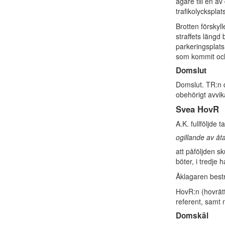
ägare till en a
trafikolycksplat
Brotten förskyl
straffets längd 
parkeringsplats
som kommit och t
Domslut
Domslut. TR:n 
obehörigt avvika
Svea HovR
A.K. fullföljde
ogillande av åt
att påföljden sk
böter, i tredje 
Åklagaren best
HovR:n (hovrät
referent, samt
Domskäl