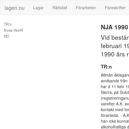
lagen.nu
Lagar
Rättsfall
Förarbeten
Föreskrifter
TR:n
NJA 1990 
Svea HovR
Vid bestäm
HD
februari 1
1990 års ra
TR:n
Allmän åklagare
avvikande från t
har d 11 febr 1
Sierra, på Sulv
(registreringsn
varefter A.K. a
kontakt med ford
föranleda. - A.
han icke kunnat
alkoholhaltiga 