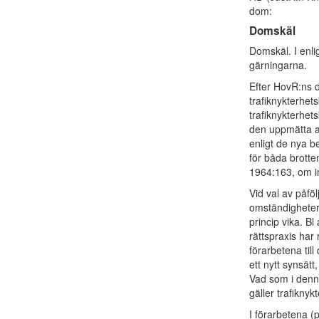
dom:
Domskäl
Domskäl. I enli
gärningarna.
Efter HovR:ns d
trafiknykterhet
trafiknykterhets
den uppmätta alk
enligt de nya b
för båda brotte
1964:163, om i
Vid val av påföl
omständigheter s
princip vika. Bl
rättspraxis har 
förarbetena till
ett nytt synsät
Vad som i denna
gäller trafiknyk
I förarbetena (