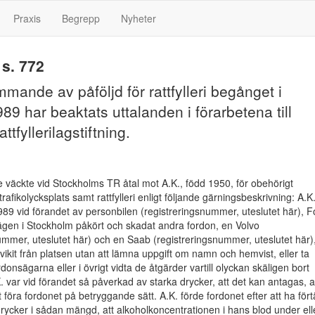
Praxis
Begrepp
Nyheter
s. 772
mande av påföljd för rattfylleri begånget i
989 har beaktats uttalanden i förarbetena till
ttfyllerilagstiftning.
 väckte vid Stockholms TR åtal mot A.K., född 1950, för obehörigt
rafikolycksplats samt rattfylleri enligt följande gärningsbeskrivning: A.K
989 vid förandet av personbilen (registreringsnummer, uteslutet här), F
ägen i Stockholm påkört och skadat andra fordon, en Volvo
ummer, uteslutet här) och en Saab (registreringsnummer, uteslutet här)
vvikit från platsen utan att lämna uppgift om namn och hemvist, eller ta
onsägarna eller i övrigt vidta de åtgärder vartill olyckan skäligen bort
K. var vid förandet så påverkad av starka drycker, att det kan antagas, a
 föra fordonet på betryggande sätt. A.K. förde fordonet efter att ha fört
drycker i sådan mängd, att alkoholkoncentrationen i hans blod under ell