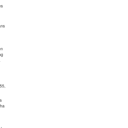
es
ans
,
en
åg
.
.55,
a
 ha