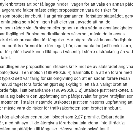
tfylleribrottets art bör få lägga hinder i vägen för att välja en annan påfö
 avgörande faktor måste enligt propositionen vara de risker för
n som brottet inneburit. Har gärningsmannen, fortsätter statsrådet, ge
n omfattning som körningen haft eller varit avsedd att ha, de
nden som rådde vid körningen eller genom andra sådana omständigheter
ar likgiltighet för sina medtrafikanters säkerhet, måste detta anses
cket stark presumtion för fängelse. Har några särskilda omständighete
 nu berörts däremot inte förelegat, bör, sammanfattar justitieministern,
er för påföljdsval kunna tillämpas i väsentligt större utsträckning än vad
 fallet.
andlingen av propositionen riktades kritik mot de av statsrådet angivn
 påföljdsval. I en motion (1989/90:Ju 4) framhölls bl a att en förare med
 typiskt sett var farlig för sin omgivning och att en sådan förare redan
uvud taget föra fordonet gjort sig skyldig till ett så allvarligt brott att
orde följa. I sitt betänkande (1989/90:JuU 2) uttalade justitieutskottet, a
ställa sig bakom den uppfattning om påföljdsvalet för grovt rattfylleri so
 i motionen. I stället instämde utskottet i justitieministerns uppfattning at
r måste vara de risker för trafiksäkerheten som brottet inneburit.
 hög alkoholkoncentration i blodet som 2,27 promille. Enbart detta
r, med hänsyn till de återgivna förarbetsuttalandena, inte tillräcklig
estämma påföljden till fängelse. Hänsyn måste också tas till