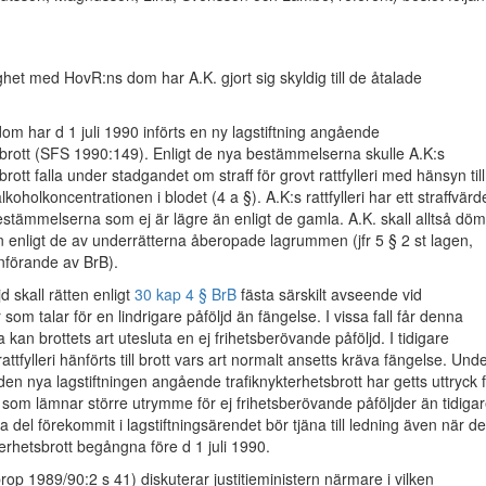
ghet med HovR:ns dom har A.K. gjort sig skyldig till de åtalade
om har d 1 juli 1990 införts en ny lagstiftning angående
sbrott (SFS 1990:149). Enligt de nya bestämmelserna skulle A.K:s
brott falla under stadgandet om straff för grovt rattfylleri med hänsyn till
oholkoncentrationen i blodet (4 a §). A.K:s rattfylleri har ett straffvärd
estämmelserna som ej är lägre än enligt de gamla. A.K. skall alltså dö
n enligt de av underrätterna åberopade lagrummen (jfr 5 § 2 st lagen,
nförande av BrB).
jd skall rätten enligt
30 kap 4 § BrB
fästa särskilt avseende vid
om talar för en lindrigare påföljd än fängelse. I vissa fall får denna
 a kan brottets art utesluta en ej frihetsberövande påföljd. I tidigare
rattfylleri hänförts till brott vars art normalt ansetts kräva fängelse. Und
 den nya lagstiftningen angående trafiknykterhetsbrott har getts uttryck 
t, som lämnar större utrymme för ej frihetsberövande påföljder än tidigar
 del förekommit i lagstiftningsärendet bör tjäna till ledning även när de
terhetsbrott begångna före d 1 juli 1990.
prop 1989/90:2 s 41) diskuterar justitieministern närmare i vilken