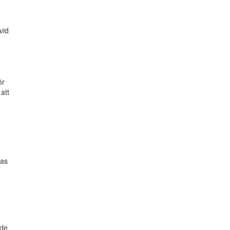
vid
ör
 att
mas
nde