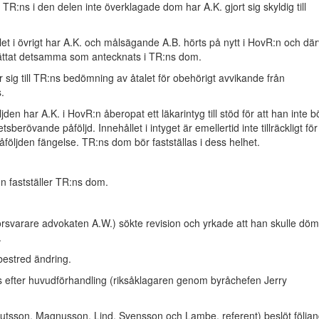
 TR:ns i den delen inte överklagade dom har A.K. gjort sig skyldig till
let i övrigt har A.K. och målsägande A.B. hörts på nytt i HovR:n och där
ättat detsamma som antecknats i TR:ns dom.
 sig till TR:ns bedömning av åtalet för obehörigt avvikande från
s.
jden har A.K. i HovR:n åberopat ett läkarintyg till stöd för att han inte b
sberövande påföljd. Innehållet i intyget är emellertid inte tillräckligt för
följden fängelse. TR:ns dom bör fastställas i dess helhet.
n fastställer TR:ns dom.
 försvarare advokaten A.W.) sökte revision och yrkade att han skulle dö
.
bestred ändring.
s efter huvudförhandling (riksåklagaren genom byråchefen Jerry
utsson, Magnusson, Lind, Svensson och Lambe, referent) beslöt följa