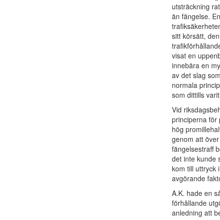
utsträckning rat
än fängelse. En
trafiksäkerhete
sitt körsätt, de
trafikförhålla
visat en uppenb
innebära en my
av det slag som
normala princip
som dittills varit
Vid riksdagsbeh
principerna för
hög promillehalt
genom att över h
fängelsestraff b
det inte kunde 
kom till uttryck
avgörande fakto
A.K. hade en så
förhållande utgö
anledning att b