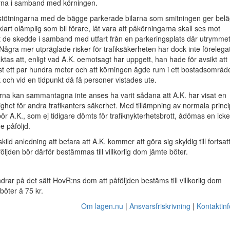
rna i samband med körningen.
ötningarna med de bägge parkerade bilarna som smitningen ger bel
 klart olämplig som bil förare, låt vara att påkörningarna skall ses mot
t de skedde i samband med utfart från en parkeringsplats där utrymme
Några mer utpräglade risker för trafiksäkerheten har dock inte förelegat
aktas att, enligt vad A.K. oemotsagt har uppgett, han hade för avsikt att
st ett par hundra meter och att körningen ägde rum i ett bostadsområd
k och vid en tidpunkt då få personer vistades ute.
na kan sammantagna inte anses ha varit sådana att A.K. har visat en
tighet för andra trafikanters säkerhet. Med tillämpning av normala princ
 bör A.K., som ej tidigare dömts för trafiknykterhetsbrott, ådömas en icke
e påföljd.
ild anledning att befara att A.K. kommer att göra sig skyldig till fortsat
följden bör därför bestämmas till villkorlig dom jämte böter.
rar på det sätt HovR:ns dom att påföljden bestäms till villkorlig dom
öter å 75 kr.
Om lagen.nu
Ansvarsfriskrivning
Kontaktin