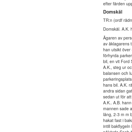
efter färden upp
Domskäl
TR:n (ordf råd
Domskäl. A.K. h
Ägaren av perso
av åklagarens t
han utsikt över
förhyrda parke
bil, en vit Ford
A.K., steg ur oc
balansen och lut
parkeringsplat
hans bil. A.K. 
andra sidan gat
sedan ut för a
A.K.. A.B. hann
mannen sade att 
lång, 2-3 m m 
hakat fast i b
intill bakflygel