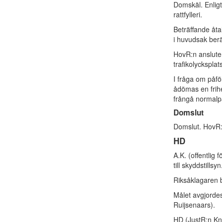
Domskäl. Enligt
rattfylleri.
Beträffande åta
i huvudsak ber
HovR:n ansluter
trafikolycksplat
I fråga om påföl
ådömas en frihet
frångå normalpå
Domslut
Domslut. HovR:
HD
A.K. (offentlig
till skyddstillsyn
Riksåklagaren 
Målet avgjorde
Ruijsenaars).
HD (JustR:n Kn