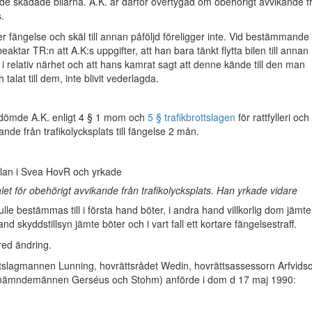
v de skadade bilarna. A.K. är därför övertygad om obehörigt avvikande f
s.
ler fängelse och skäl till annan påföljd föreligger inte. Vid bestämmande
beaktar TR:n att A.K:s uppgifter, att han bara tänkt flytta bilen till annan
 i relativ närhet och att hans kamrat sagt att denne kände till den man
alat till dem, inte blivit vederlagda.
dömde A.K. enligt 4 § 1 mom och
5 § trafikbrottslagen
för rattfylleri och
nde från trafikolycksplats till fängelse 2 mån.
 talan i Svea HovR och yrkade
alet för obehörigt avvikande från trafikolycksplats. Han yrkade vidare
ulle bestämmas till i första hand böter, i andra hand villkorlig dom jämte
hand skyddstillsyn jämte böter och i vart fall ett kortare fängelsestraff.
red ändring.
tslagmannen Lunning, hovrättsrådet Wedin, hovrättsassessorn Arfvids
 nämndemännen Gerséus och Stohm) anförde i dom d 17 maj 1990: