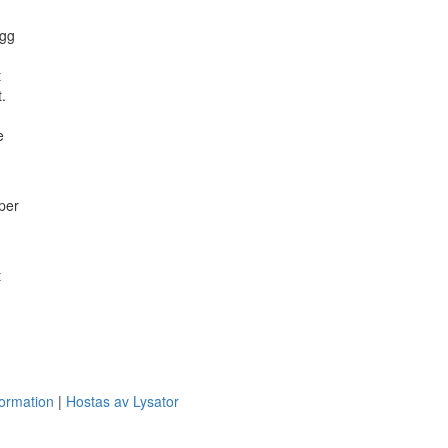
ägg
t
.
e
iper
t
formation
Hostas av Lysator