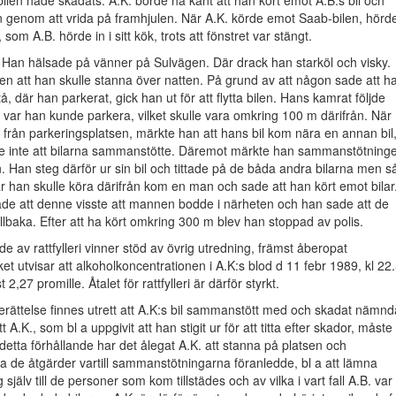
len hade skadats. A.K. borde ha känt att han kört emot A.B:s bil och
 genom att vrida på framhjulen. När A.K. körde emot Saab-bilen, hörd
, som A.B. hörde in i sitt kök, trots att fönstret var stängt.
: Han hälsade på vänner på Sulvägen. Där drack han starköl och visky.
n att han skulle stanna över natten. På grund av att någon sade att h
tå, där han parkerat, gick han ut för att flytta bilen. Hans kamrat följde
a var han kunde parkera, vilket skulle vara omkring 100 m därifrån. När
från parkeringsplatsen, märkte han att hans bil kom nära en annan bil
 inte att bilarna sammanstötte. Däremot märkte han sammanstötning
 Han steg därför ur sin bil och tittade på de båda andra bilarna men s
r han skulle köra därifrån kom en man och sade att han kört emot bilar
de att denne visste att mannen bodde i närheten och han sade att de
llbaka. Efter att ha kört omkring 300 m blev han stoppad av polis.
e av rattfylleri vinner stöd av övrig utredning, främst åberopat
ket utvisar att alkoholkoncentrationen i A.K:s blod d 11 febr 1989, kl 22
t 2,27 promille. Åtalet för rattfylleri är därför styrkt.
rättelse finnes utrett att A.K:s bil sammanstött med och skadat nämnd
tt A.K., som bl a uppgivit att han stigit ur för att titta efter skador, måste
 detta förhållande har det ålegat A.K. att stanna på platsen och
a de åtgärder vartill sammanstötningarna föranledde, bl a att lämna
 själv till de personer som kom tillstädes och av vilka i vart fall A.B. var