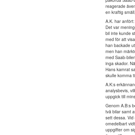
påkörda Saab-bi
reagerade även
en kraftig smäll
A.K. har anfört
Det var meninge
bil inte kunde s
med för att vis
han backade ut 
men han märkte
med Saab-bilen.
inga skador. Nä
Hans kamrat sa
skulle komma ti
A.K:s erkännand
analysbevis, vil
uppgick till mins
Genom A.B:s be
två bilar samt a
sett dessa. Vid
omedelbart vidt
uppgifter om sig