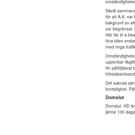
omständighete
Såväl sammanst
för att A.K. var
bakgrund av at
var begränsat. 
Här får bl a be
föra bilen enda
med ringa trafi
Omständigheter
uppenbar likgil
för påföljdsval
frihetsberövand
Det saknas särsk
brottslighet. På
Domslut
Domslut. HD änd
jämte 100 dagsb