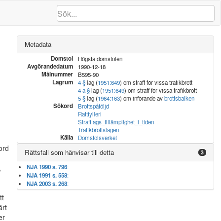
Metadata
Domstol
Högsta domstolen
Avgörandedatum
1990-12-18
Målnummer
B595-90
Lagrum
4 §
lag (
1951:649
) om straff för vissa trafikbrott
4 a §
lag (
1951:649
) om straff för vissa trafikbrott
5 §
lag (
1964:163
) om införande av
brottsbalken
Sökord
Brottspåföljd
Rattfylleri
Strafflags_tillämplighet_i_tiden
Trafikbrottslagen
.
Källa
Domstolsverket
ord
Rättsfall som hänvisar till detta
3
,
NJA 1990 s. 796
:
NJA 1991 s. 558
:
NJA 2003 s. 268
:
tt
ärt
er