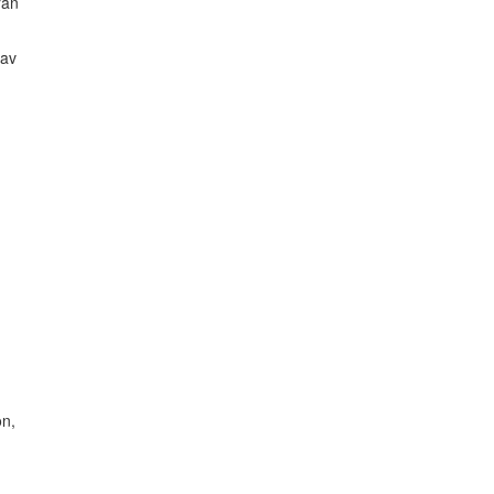
rån
 av
on,