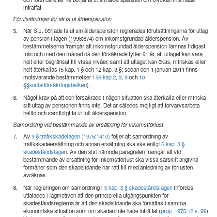
inträffat.
Förutsättningar för att ta ut ålderspension
5.
När S.J. började ta ut sin ålderspension reglerades förutsättningarna för uttag
av pension i lagen (
1998:674
) om inkomstgrundad ålderspension. Av
bestämmelserna framgår att inkomstgrundad ålderspension lämnas tidigast
från och med den månad då den försäkrade fyller 61 år, att uttaget kan vara
helt eller begränsat till vissa nivåer, samt att uttaget kan ökas, minskas eller
helt återkallas (5 kap. 1 § och 12 kap. 3 §; sedan den 1 januari 2011 finns
motsvarande bestämmelser i
56 kap.
2
,
3
,
9
och
10
§§
socialförsäkringsbalken
).
6.
Något krav på att den försäkrade i någon situation ska återkalla eller minska
sitt uttag av pensionen finns inte. Det är således möjligt att förvärvsarbeta
heltid och samtidigt ta ut full ålderspension.
Samordning vid bestämmande av ersättning för inkomstförlust
7.
Av
9 § trafikskadelagen (1975:1410)
följer att samordning av
trafikskadeersättning och annan ersättning ska ske enligt
5 kap. 3 §
skadeståndslagen
. Av den sist nämnda paragrafen framgår att vid
bestämmande av ersättning för inkomstförlust ska vissa särskilt angivna
förmåner som den skadelidande har rätt till med anledning av förlusten
avräknas.
8.
När regleringen om samordning i
5 kap. 3 § skadeståndslagen
infördes
uttalades i lagmotiven att den principiella utgångspunkten för
skadeståndsreglerna är att den skadelidande ska försättas i samma
ekonomiska situation som om skadan inte hade inträffat (
prop. 1975:12 s. 99
).