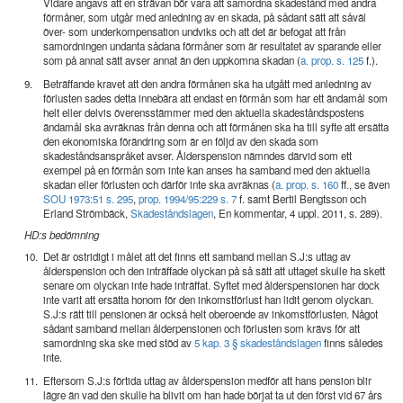
Vidare angavs att en strävan bör vara att samordna skadestånd med andra
förmåner, som utgår med anledning av en skada, på sådant sätt att såväl
över- som underkompensation undviks och att det är befogat att från
samordningen undanta sådana förmåner som är resultatet av sparande eller
som på annat sätt avser annat än den uppkomna skadan (
a. prop. s. 125
f.).
9.
Beträffande kravet att den andra förmånen ska ha utgått med anledning av
förlusten sades detta innebära att endast en förmån som har ett ändamål som
helt eller delvis överensstämmer med den aktuella skadeståndspostens
ändamål ska avräknas från denna och att förmånen ska ha till syfte att ersätta
den ekonomiska förändring som är en följd av den skada som
skadeståndsanspråket avser. Ålderspension nämndes därvid som ett
exempel på en förmån som inte kan anses ha samband med den aktuella
skadan eller förlusten och därför inte ska avräknas (
a. prop. s. 160
ff., se även
SOU 1973:51 s. 295
,
prop. 1994/95:229 s. 7
f. samt Bertil Bengtsson och
Erland Strömbäck,
Skadeståndslagen
, En kommentar, 4 uppl. 2011, s. 289).
HD:s bedömning
10.
Det är ostridigt i målet att det finns ett samband mellan S.J:s uttag av
ålderspension och den inträffade olyckan på så sätt att uttaget skulle ha skett
senare om olyckan inte hade inträffat. Syftet med ålderspensionen har dock
inte varit att ersätta honom för den inkomstförlust han lidit genom olyckan.
S.J:s rätt till pensionen är också helt oberoende av inkomstförlusten. Något
sådant samband mellan ålderpensionen och förlusten som krävs för att
samordning ska ske med stöd av
5 kap. 3 § skadeståndslagen
finns således
inte.
11.
Eftersom S.J:s förtida uttag av ålderspension medför att hans pension blir
lägre än vad den skulle ha blivit om han hade börjat ta ut den först vid 67 års