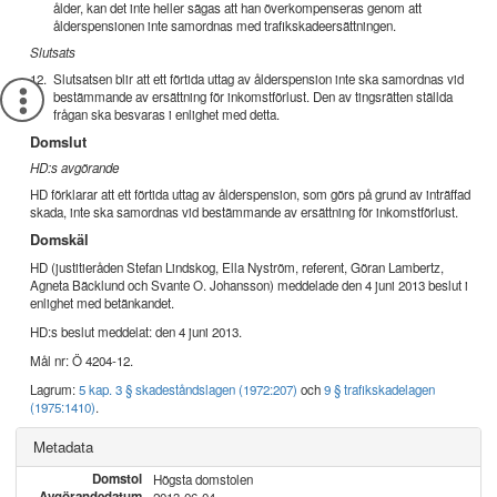
ålder, kan det inte heller sägas att han överkompenseras genom att
ålderspensionen inte samordnas med trafikskadeersättningen.
Slutsats
12.
Slutsatsen blir att ett förtida uttag av ålderspension inte ska samordnas vid
bestämmande av ersättning för inkomstförlust. Den av tingsrätten ställda
frågan ska besvaras i enlighet med detta.
Domslut
HD:s avgörande
HD förklarar att ett förtida uttag av ålderspension, som görs på grund av inträffad
skada, inte ska samordnas vid bestämmande av ersättning för inkomstförlust.
Domskäl
HD (justitieråden Stefan Lindskog, Ella Nyström, referent, Göran Lambertz,
Agneta Bäcklund och Svante O. Johansson) meddelade den 4 juni 2013 beslut i
enlighet med betänkandet.
HD:s beslut meddelat: den 4 juni 2013.
Mål nr: Ö 4204-12.
Lagrum:
5 kap. 3 § skadeståndslagen (1972:207)
och
9 § trafikskadelagen
(1975:1410)
.
Metadata
Domstol
Högsta domstolen
Avgörandedatum