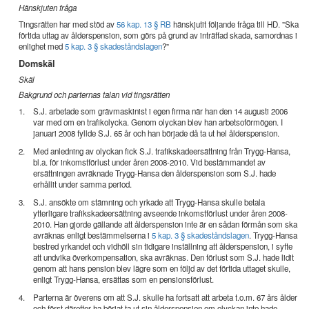
Hänskjuten fråga
Tingsrätten har med stöd av
56 kap. 13 § RB
hänskjutit följande fråga till HD. ”Ska
förtida uttag av ålderspension, som görs på grund av inträffad skada, samordnas i
enlighet med
5 kap. 3 § skadeståndslagen
?”
Domskäl
Skäl
Bakgrund och parternas talan vid tingsrätten
1.
S.J. arbetade som grävmaskinist i egen firma när han den 14 augusti 2006
var med om en trafikolycka. Genom olyckan blev han arbetsoförmögen. I
januari 2008 fyllde S.J. 65 år och han började då ta ut hel ålderspension.
2.
Med anledning av olyckan fick S.J. trafikskadeersättning från Trygg-Hansa,
bl.a. för inkomstförlust under åren 2008-2010. Vid bestämmandet av
ersättningen avräknade Trygg-Hansa den ålderspension som S.J. hade
erhållit under samma period.
3.
S.J. ansökte om stämning och yrkade att Trygg-Hansa skulle betala
ytterligare trafikskadeersättning avseende inkomstförlust under åren 2008-
2010. Han gjorde gällande att ålderspension inte är en sådan förmån som ska
avräknas enligt bestämmelserna i
5 kap. 3 § skadeståndslagen
. Trygg-Hansa
bestred yrkandet och vidhöll sin tidigare inställning att ålderspension, i syfte
att undvika överkompensation, ska avräknas. Den förlust som S.J. hade lidit
genom att hans pension blev lägre som en följd av det förtida uttaget skulle,
enligt Trygg-Hansa, ersättas som en pensionsförlust.
4.
Parterna är överens om att S.J. skulle ha fortsatt att arbeta t.o.m. 67 års ålder
och först därefter ha börjat ta ut sin ålderspension om olyckan inte hade