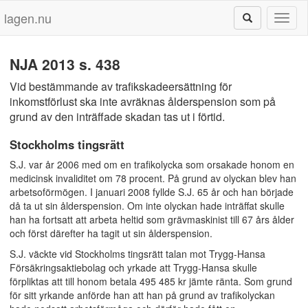
lagen.nu
Toggl
naviga
NJA 2013 s. 438
Vid bestämmande av trafikskadeersättning för
inkomstförlust ska inte avräknas ålderspension som på
grund av den inträffade skadan tas ut i förtid.
Stockholms tingsrätt
S.J. var år 2006 med om en trafikolycka som orsakade honom en
medicinsk invaliditet om 78 procent. På grund av olyckan blev han
arbetsoförmögen. I januari 2008 fyllde S.J. 65 år och han började
då ta ut sin ålderspension. Om inte olyckan hade inträffat skulle
han ha fortsatt att arbeta heltid som grävmaskinist till 67 års ålder
och först därefter ha tagit ut sin ålderspension.
S.J. väckte vid Stockholms tingsrätt talan mot Trygg-Hansa
Försäkringsaktiebolag och yrkade att Trygg-Hansa skulle
förpliktas att till honom betala 495 485 kr jämte ränta. Som grund
för sitt yrkande anförde han att han på grund av trafikolyckan