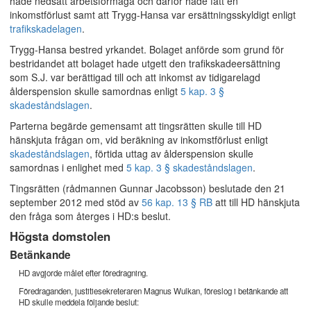
hade nedsatt arbetsförmåga och därför hade fått en
inkomstförlust samt att Trygg-Hansa var ersättningsskyldigt enligt
trafikskadelagen
.
Trygg-Hansa bestred yrkandet. Bolaget anförde som grund för
bestridandet att bolaget hade utgett den trafikskadeersättning
som S.J. var berättigad till och att inkomst av tidigarelagd
ålderspension skulle samordnas enligt
5 kap. 3 §
skadeståndslagen
.
Parterna begärde gemensamt att tingsrätten skulle till HD
hänskjuta frågan om, vid beräkning av inkomstförlust enligt
skadeståndslagen
, förtida uttag av ålderspension skulle
samordnas i enlighet med
5 kap. 3 § skadeståndslagen
.
Tingsrätten (rådmannen Gunnar Jacobsson) beslutade den 21
september 2012 med stöd av
56 kap. 13 § RB
att till HD hänskjuta
den fråga som återges i HD:s beslut.
Högsta domstolen
Betänkande
HD avgjorde målet efter föredragning.
Föredraganden, justitiesekreteraren Magnus Wulkan, föreslog i betänkande att
HD skulle meddela följande beslut: