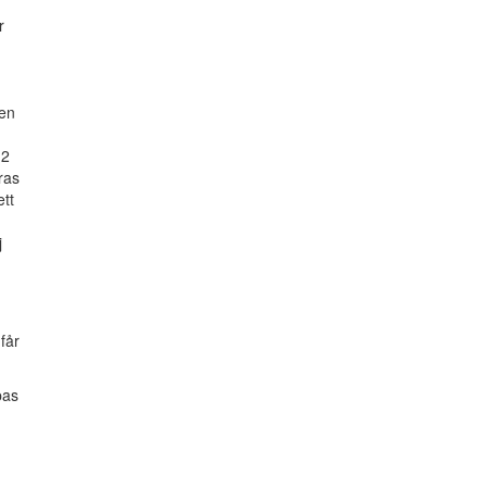
r
gen
(2
ras
ett
j
får
pas