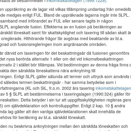
ersatts av bestämmelser i
inkomstskattelagen (1999:1229)
.
en uppräkning av de lagar vid vilkas tillämpning undantag från omedel
nde medges enligt FUL. Bland de uppräknade lagarna ingår inte SLPL.
 i samband med införandet av FUL eller senare tagits in någon
SLPL angående fusion. Effekterna av en fusion på beräkningen av
ärskild löneskatt samt för skattskyldighet och taxering till sådan skatt ä
t oreglerade. Hithörande frågor får avgöras med beaktande av bl.a.
gnad och fusionsregleringen inom angränsande områden.
är därvid om taxeringen för det beskattningsår då fusionen genomförs
t det nyss berörda alternativ 1 eller om det vid inkomstbeskattningen
rnativ 2 i stället bör tillämpas. Vid bedömningen av denna fråga finns 
eakta den särskilda löneskattens nära anknytning till
ingen. Enligt SLPL gäller sålunda att termer och uttryck som används 
and således termen beskattningsår - har samma betydelse som i
rfattningarna (KL och SIL, fr.o.m. 2002 års taxering
inkomstskattelage
 av 5 § SLPL att bestämmelserna i
taxeringslagen (1990:324)
gäller för
öneskatten. Detta betyder i sin tur att uppgiftsskyldigheten regleras ge
5
) om självdeklaration och kontrolluppgifter. Enligt 2 kap. 10 § andra
nda lag gäller att den vanliga självdeklarationen skall innehålla de
ehövs för beräkning av bl.a. särskild löneskatt.
 den nu beskrivna anknytningen mellan den särskilda löneskatten och