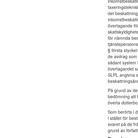
inkomstbeskattn
taxeringsteknisk
det beskattning
inkomstbeskatt
övertagande för
skattskyldighete
för nämnda besk
tjänstepensions
§ första stycke
de avdrag som d
sådant system f
övertagandet så 
SLPL angivna a
beskattningsåre
På grund av det
bedömning att P
överta dotterbo
Som berörts i d
i stället för b
svaret på de fr
grund av förfat