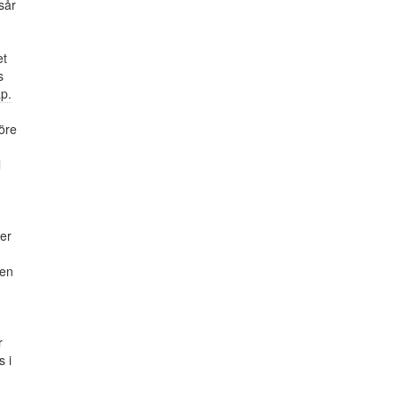
sår
et
s
p.
öre
l
der
gen
r
s i