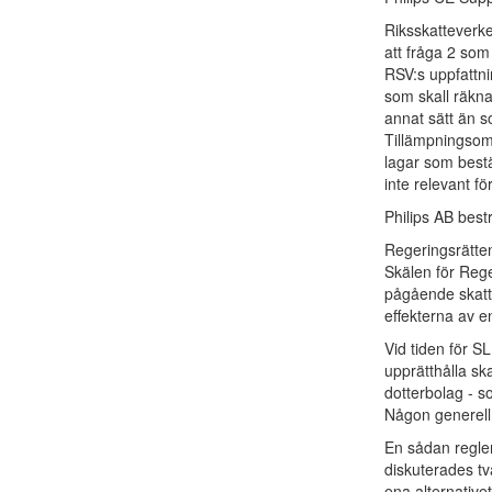
Riksskatteverke
att fråga 2 som 
RSV:s uppfattn
som skall räkn
annat sätt än s
Tillämpningsom
lagar som best
inte relevant fö
Philips AB bestr
Regeringsrätten
Skälen för Rege
pågående skatt
effekterna av e
Vid tiden för S
upprätthålla ska
dotterbolag - s
Någon generell 
En sådan regler
diskuterades tv
ena alternativet