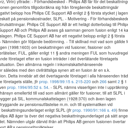
rz, Virin) yttrade: - Förhandsbesked - Philips AB får för det beskattning
sionen genomförs tillgodoräkna sig från föregående beskattningsår
ativt belopp hos Philips CE Support AB enligt 2 § första stycket j lagen
eskatt på pensionskostnader, SLPL. - Motivering - För förhandsbesked
förutsättningar. Philips CE Support AB är ett helägt dotterbolag till Philip
 Support AB och Philips AB avses gå samman genom fusion enligt
14 ka
gslagen
. Philips CE Support AB har ett negativt belopp enligt 2 § första
 - Nämnden gör följande bedömning. - Till skillnad mot vad som gällde f
agen (
1998:1603
) om beskattningen vid fusioner, fissioner och
rlåtelser, FUL, gäller enligt 11 § andra meningen FUL som huvudrege
ande företaget efter en fusion inträder i det överlåtande företagets
situation. Den allmänna regeln i inkomstskattehänseende
således med den civilrättsliga synen att en fusion är en s.k.
on. Detta innebär att det övertagande företaget i alla hänseenden trä
e företagets ställe, jfr
prop. 1998/99:15 s. 215
-
220
och
266
samt
2
§ 1
även
prop. 1994/95:52 s. 54
. - SLPL nämns visserligen inte i uppräknin
änsyn emellertid till vad som allmänt gäller för fusioner, till att SLPL i
bygger på SIL,
kommunalskattelagen (1928:370)
och även lagen
tryggande av pensionsutfästelse m.m. och till systematiken vid
v beskattningsunderlaget enligt SLPL (jfr
prop. 1990/91:166 s. 49
) finne
lips AB äger ta över det negativa beskattningsunderlaget på sätt ange
et. Nämnden utgår därvid ifrån att Philips AB genom fusionen övertar
ort AB:s pensionsförpliktelser.