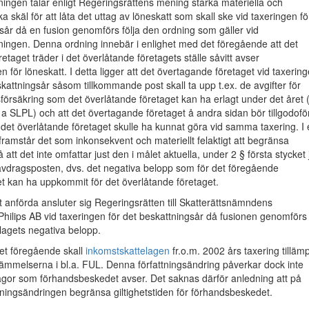
ingen talar enligt Regeringsrättens mening starka materiella och
a skäl för att låta det uttag av löneskatt som skall ske vid taxeringen fö
sår då en fusion genomförs följa den ordning som gäller vid
ningen. Denna ordning innebär i enlighet med det föregående att det
etaget träder i det överlåtande företagets ställe såvitt avser
n för löneskatt. I detta ligger att det övertagande företaget vid taxerin
attningsår såsom tillkommande post skall ta upp t.ex. de avgifter för
försäkring som det överlåtande företaget kan ha erlagt under det året 
t a SLPL) och att det övertagande företaget å andra sidan bör tillgodofö
et överlåtande företaget skulle ha kunnat göra vid samma taxering. I 
ramstår det som inkonsekvent och materiellt felaktigt att begränsa
att det inte omfattar just den i målet aktuella, under 2 § första stycket 
vdragsposten, dvs. det negativa belopp som för det föregående
t kan ha uppkommit för det överlåtande företaget.
 anförda ansluter sig Regeringsrätten till Skatterättsnämndens
hilips AB vid taxeringen för det beskattningsår då fusionen genomförs 
lagets negativa belopp.
et föregående skall
inkomstskattelagen
fr.o.m. 2002 års taxering tilläm
estämmelserna i bl.a. FUL. Denna författningsändring påverkar dock inte
ågor som förhandsbeskedet avser. Det saknas därför anledning att på
tningsändringen begränsa giltighetstiden för förhandsbeskedet.