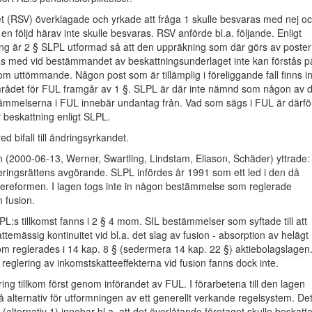
t (RSV) överklagade och yrkade att fråga 1 skulle besvaras med nej o
en följd härav inte skulle besvaras. RSV anförde bl.a. följande. Enligt
ing är 2 § SLPL utformad så att den uppräkning som där görs av poster
as med vid bestämmandet av beskattningsunderlaget inte kan förstås p
om uttömmande. Någon post som är tillämplig i föreliggande fall finns in
rådet för FUL framgår av 1 §. SLPL är där inte nämnd som någon av 
ämmelserna i FUL innebär undantag från. Vad som sägs i FUL är därfö
r beskattning enligt SLPL.
ed bifall till ändringsyrkandet.
 (2000-06-13, Werner, Swartling, Lindstam, Eliason, Schäder) yttrade:
ringsrättens avgörande. SLPL infördes år 1991 som ett led i den då
ereformen. I lagen togs inte in någon bestämmelse som reglerade
n fusion.
LPL:s tillkomst fanns i 2 § 4 mom. SIL bestämmelser som syftade till att
ttemässig kontinuitet vid bl.a. det slag av fusion - absorption av helägt
om reglerades i 14 kap. 8 § (sedermera 14 kap. 22 §)
aktiebolagslagen
reglering av inkomstskatteeffekterna vid fusion fanns dock inte.
ing tillkom först genom införandet av FUL. I förarbetena till den lagen
å alternativ för utformningen av ett generellt verkande regelsystem. De
 (alternativ 1) innebar bl.a. att det överlåtande företaget skulle beskatt