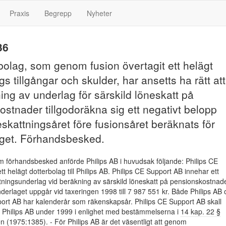
Praxis
Begrepp
Nyheter
36
bolag, som genom fusion övertagit ett helägt
gs tillgångar och skulder, har ansetts ha rätt att
ing av underlag för särskild löneskatt på
stnader tillgodoräkna sig ett negativt belopp
skattningsåret före fusionsåret beräknats för
aget. Förhandsbesked.
m förhandsbesked anförde Philips AB i huvudsak följande: Philips CE
t helägt dotterbolag till Philips AB. Philips CE Support AB innehar ett
tningsunderlag vid beräkning av särskild löneskatt på pensionskostnade
derlaget uppgår vid taxeringen 1998 till 7 987 551 kr. Både Philips AB 
port AB har kalenderår som räkenskapsår. Philips CE Support AB skall
 Philips AB under 1999 i enlighet med bestämmelserna i
14 kap. 22 §
en (1975:1385)
. - För Philips AB är det väsentligt att genom