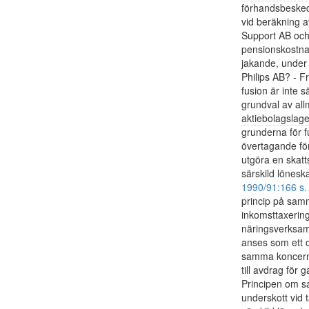
förhandsbesked 
vid beräkning a
Support AB och 
pensionskostnad
jakande, under 
Philips AB? - 
fusion är inte 
grundval av all
aktiebolagslag
grunderna för f
övertagande fö
utgöra en skatts
särskild lönesk
1990/91:166 s.
princip på samm
inkomsttaxering
näringsverksamh
anses som ett 
samma koncern i
till avdrag för
Principen om sa
underskott vid 