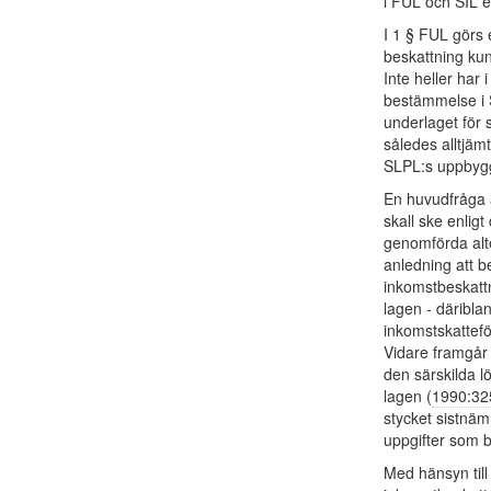
i FUL och SIL 
I 1 § FUL görs 
beskattning ku
Inte heller har
bestämmelse i 
underlaget för s
således alltjäm
SLPL:s uppbyg
En huvudfråga 
skall ske enlig
genomförda alte
anledning att b
inkomstbeskattn
lagen - däribl
inkomstskattefö
Vidare framgår
den särskilda l
lagen (
1990:32
stycket sistnäm
uppgifter som b
Med hänsyn till