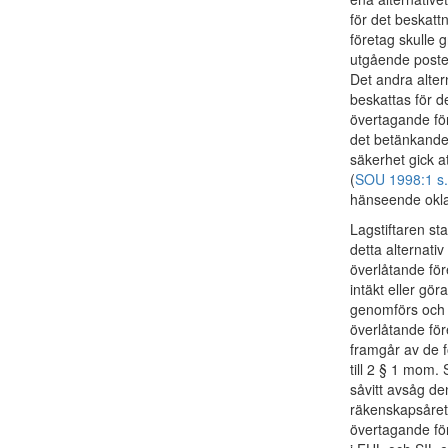
för det beskat
företag skulle 
utgående poste
Det andra altern
beskattas för d
övertagande för
det betänkande 
säkerhet gick a
(
SOU 1998:1 s.
hänseende okla
Lagstiftaren st
detta alternativ
överlåtande för
intäkt eller gö
genomförs och 
överlåtande för
framgår av de f
till 2 § 1 mom. 
såvitt avsåg d
räkenskapsåret 
övertagande för