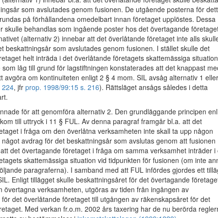
tningsår som avslutades genom fusionen. De utgående posterna för det
grundas på förhållandena omedelbart innan företaget upplöstes. Dessa
r skulle behandlas som ingående poster hos det övertagande företaget
ativet (alternativ 2) innebar att det överlåtande företaget inte alls skull
et beskattningsår som avslutades genom fusionen. I stället skulle det
etaget helt inträda i det överlåtande företagets skattemässiga situation.
som låg till grund för lagstiftningen konstaterades att det knappast me
tt avgöra om kontinuiteten enligt 2 § 4 mom. SIL avsåg alternativ 1 elle
 224
, jfr
prop. 1998/99:15 s. 216
). Rättsläget ansågs således i detta
rt.
annade för att genomföra alternativ 2. Den grundläggande principen enl
 kom till uttryck i 11 § FUL. Av denna paragraf framgår bl.a. att det
etaget i fråga om den överlåtna verksamheten inte skall ta upp någon
ra något avdrag för det beskattningsår som avslutas genom att fusionen
att det övertagande företaget i fråga om samma verksamhet inträder i 
etagets skattemässiga situation vid tidpunkten för fusionen (om inte an
öljande paragraferna). I samband med att FUL infördes gjordes ett till
SIL. Enligt tillägget skulle beskattningsåret för det övertagande företage
en övertagna verksamheten, utgöras av tiden från ingången av
för det överlåtande företaget till utgången av räkenskapsåret för det
etaget. Med verkan fr.o.m. 2002 års taxering har de nu berörda regler