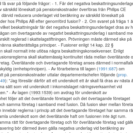
få svar på följande frågor: - 1. Får det negativa beskattningsunderlag
v särskild löneskatt på pensionskostnader överföras från Philips CE
därvid reducera underlaget vid beräkning av särskild löneskatt på
er hos Philips AB efter genomförd fusion? - 2. Om svaret på fråga 1 ä
vilket beskattningsår får det negativa beskattningsunderlaget dras av 
Frågan om övertagande av negativt beskattningsunderlag i samband m
särskilt reglerad i skattelagstiftningen. Prövningen måste därmed ske på
männa skatterättsliga principer. - Fusioner enligt
14 kap. 22 §
en
skall normalt inte utlösa några beskattningskonsekvenser. Enligt
usionsreglerna skall skattemässig kontinuitet råda mellan överlåtande 
retag. Överlåtande och övertagande företag anses därmed i normalfall
kyldig (enhetsprincipen). - Av förarbetena till lagen (
1991:687
) om
att på pensionskostnader uttalar departementschefen följande (
prop.
 49
): "Jag föreslår därför att ett underskott ett år skall få dras av nästa å
a sätt som vid underskott i inkomstslaget näringsverksamhet vid
en." - Av lagen (
1993:1539
) om avdrag för underskott av
et följer att det överlåtande företaget och det övertagande företaget
och samma företag i samband med fusion. Då fusion sker mellan företa
nnebär reglerna i princip att det övertagande företaget har samma rä
 gamla underskott som det överlåtande haft om fusionen inte ägt rum.
mma rätt för övertagande företag och för överlåtande företag vad gäll
taxering bör därmed även gälla negativa underlag vid beräkning av