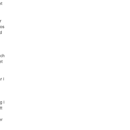
et
r
hos
ed
och
et
r i
g i
tt
er