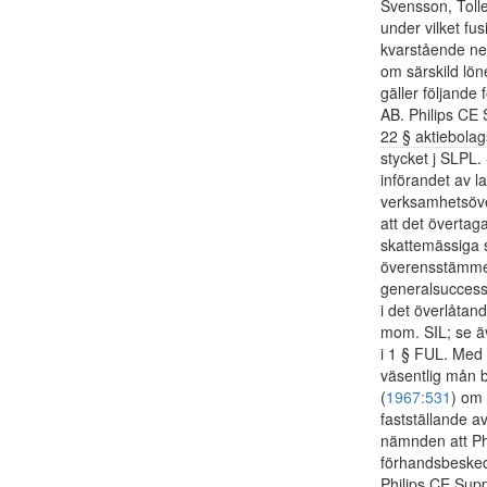
Svensson, Tolle
under vilket fu
kvarstående neg
om särskild lön
gäller följande 
AB. Philips CE
22 § aktiebola
stycket j SLPL.
införandet av l
verksamhetsöve
att det övertag
skattemässiga 
överensstämmer 
generalsuccessi
i det överlåtand
mom. SIL; se 
i 1 § FUL. Med h
väsentlig mån 
(
1967:531
) om 
fastställande a
nämnden att Phi
förhandsbesked
Philips CE Supp