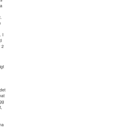
ta
.
e
 I
d
r 2
igt
det
nat
ägg
t,
na