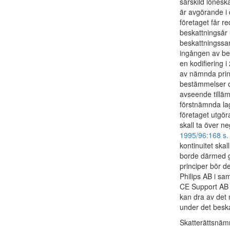
särskild lönesk
är avgörande i 
företaget får r
beskattningsår 
beskattningssa
ingången av bes
en kodifiering i
av nämnda prin
bestämmelser om
avseende tilläm
förstnämnda lag
företaget utgör
skall ta över n
1995/96:168 s.
kontinuitet ska
borde därmed gä
principer bör d
Philips AB i s
CE Support AB s
kan dra av det 
under det beska
Skatterättsnäm