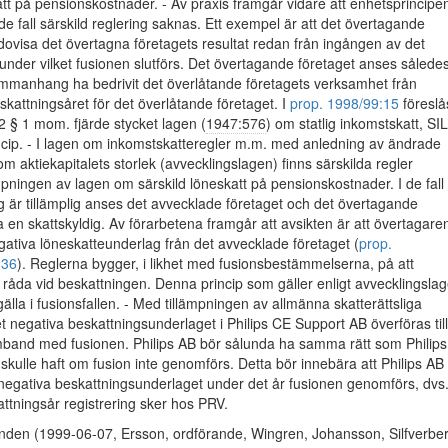
att på pensionskostnader. - Av praxis framgår vidare att enhetsprincipe
de fall särskild reglering saknas. Ett exempel är att det övertagande
edovisa det övertagna företagets resultat redan från ingången av det
under vilket fusionen slutförs. Det övertagande företaget anses således
mmanhang ha bedrivit det överlåtande företagets verksamhet från
kattningsåret för det överlåtande företaget. I
prop. 1998/99:15
föreslå
 2 § 1 mom. fjärde stycket lagen (
1947:576
) om statlig inkomstskatt, SIL
cip. - I lagen om inkomstskatteregler m.m. med anledning av ändrade
 aktiekapitalets storlek (avvecklingslagen) finns särskilda regler
pningen av lagen om särskild löneskatt på pensionskostnader. I de fall
 är tillämplig anses det avvecklade företaget och det övertagande
a en skattskyldig. Av förarbetena framgår att avsikten är att övertagare
egativa löneskatteunderlag från det avvecklade företaget (
prop.
 36
). Reglerna bygger, i likhet med fusionsbestämmelserna, på att
ll råda vid beskattningen. Denna princip som gäller enligt avvecklingsla
lla i fusionsfallen. - Med tillämpningen av allmänna skatterättsliga
et negativa beskattningsunderlaget i Philips CE Support AB överföras till
amband med fusionen. Philips AB bör sålunda ha samma rätt som Philips
kulle haft om fusion inte genomförs. Detta bör innebära att Philips AB
negativa beskattningsunderlaget under det år fusionen genomförs, dvs
ttningsår registrering sker hos PRV.
nden (1999-06-07, Ersson, ordförande, Wingren, Johansson, Silfverber