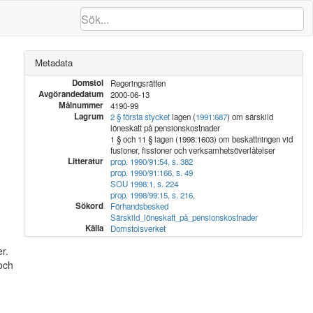
Metadata
Domstol
Regeringsrätten
Avgörandedatum
2000-06-13
Målnummer
4190-99
Lagrum
2 § första stycket
lagen (
1991:687
) om särskild
löneskatt på pensionskostnader
1 §
och
11 §
lagen (
1998:1603
) om beskattningen vid
fusioner, fissioner och verksamhetsöverlåtelser
Litteratur
prop. 1990/91:54, s. 382
prop. 1990/91:166, s. 49
SOU 1998:1, s. 224
prop. 1998/99:15, s. 216
.
Sökord
Förhandsbesked
Särskild_löneskatt_på_pensionskostnader
Källa
Domstolsverket
r.
och