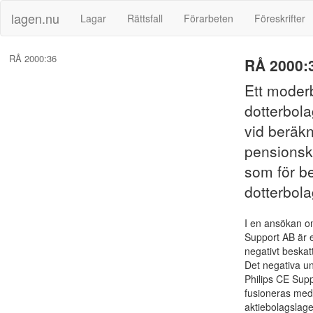
lagen.nu
Lagar
Rättsfall
Förarbeten
Föreskrifter
RÅ 2000:36
RÅ 2000:
Ett moder
dotterbola
vid beräkn
pensionsko
som för be
dotterbol
I en ansökan o
Support AB är et
negativt beskat
Det negativa un
Philips CE Sup
fusioneras med
aktiebolagslag