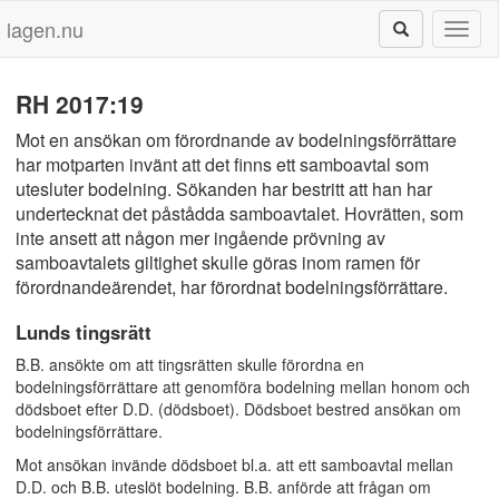
lagen.nu
Toggl
naviga
RH 2017:19
Mot en ansökan om förordnande av bodelningsförrättare
har motparten invänt att det finns ett samboavtal som
utesluter bodelning. Sökanden har bestritt att han har
undertecknat det påstådda samboavtalet. Hovrätten, som
inte ansett att någon mer ingående prövning av
samboavtalets giltighet skulle göras inom ramen för
förordnandeärendet, har förordnat bodelningsförrättare.
Lunds tingsrätt
B.B. ansökte om att tingsrätten skulle förordna en
bodelningsförrättare att genomföra bodelning mellan honom och
dödsboet efter D.D. (dödsboet). Dödsboet bestred ansökan om
bodelningsförrättare.
Mot ansökan invände dödsboet bl.a. att ett samboavtal mellan
D.D. och B.B. uteslöt bodelning. B.B. anförde att frågan om