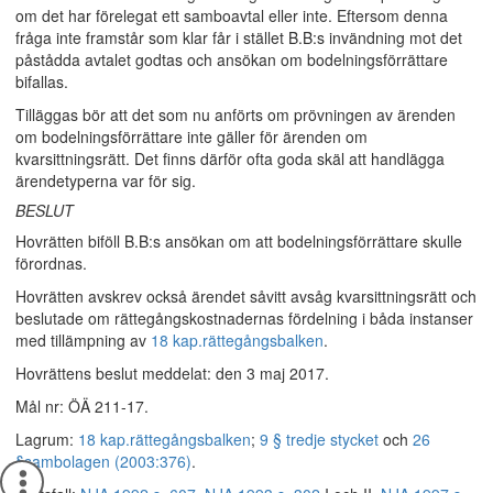
om det har förelegat ett samboavtal eller inte. Eftersom denna
fråga inte framstår som klar får i stället B.B:s invändning mot det
påstådda avtalet godtas och ansökan om bodelningsförrättare
bifallas.
Tilläggas bör att det som nu anförts om prövningen av ärenden
om bodelningsförrättare inte gäller för ärenden om
kvarsittningsrätt. Det finns därför ofta goda skäl att handlägga
ärendetyperna var för sig.
BESLUT
Hovrätten biföll B.B:s ansökan om att bodelningsförrättare skulle
förordnas.
Hovrätten avskrev också ärendet såvitt avsåg kvarsittningsrätt och
beslutade om rättegångskostnadernas fördelning i båda instanser
med tillämpning av
18 kap.
rättegångsbalken
.
Hovrättens beslut meddelat: den 3 maj 2017.
Mål nr: ÖÄ 211-17.
Lagrum:
18 kap.
rättegångsbalken
;
9 § tredje stycket
och
26
§
sambolagen (2003:376)
.