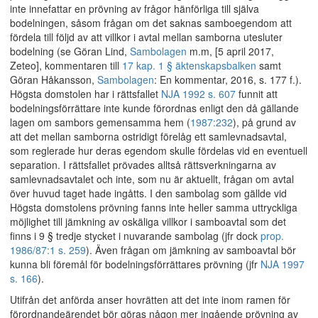
inte innefattar en prövning av frågor hänförliga till själva
bodelningen, såsom frågan om det saknas samboegendom att
fördela till följd av att villkor i avtal mellan samborna utesluter
bodelning (se Göran Lind,
Sambolagen
m.m, [5 april 2017,
Zeteo], kommentaren till
17 kap. 1 § äktenskapsbalken
samt
Göran Håkansson,
Sambolagen
: En kommentar, 2016, s. 177 f.).
Högsta domstolen har i rättsfallet
NJA 1992 s. 607
funnit att
bodelningsförrättare inte kunde förordnas enligt den då gällande
lagen om sambors gemensamma hem (
1987:232
), på grund av
att det mellan samborna ostridigt förelåg ett samlevnadsavtal,
som reglerade hur deras egendom skulle fördelas vid en eventuell
separation. I rättsfallet prövades alltså rättsverkningarna av
samlevnadsavtalet och inte, som nu är aktuellt, frågan om avtal
över huvud taget hade ingåtts. I den sambolag som gällde vid
Högsta domstolens prövning fanns inte heller samma uttryckliga
möjlighet till jämkning av oskäliga villkor i samboavtal som det
finns i 9 § tredje stycket i nuvarande sambolag (jfr dock
prop.
1986/87:1 s. 259
). Även frågan om jämkning av samboavtal bör
kunna bli föremål för bodelningsförrättares prövning (jfr
NJA 1997
s. 166
).
Utifrån det anförda anser hovrätten att det inte inom ramen för
förordnandeärendet bör göras någon mer ingående prövning av