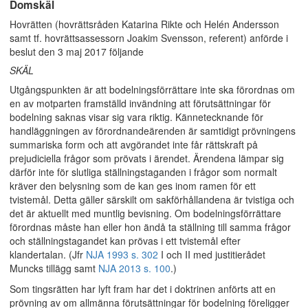
Domskäl
Hovrätten (hovrättsråden Katarina Rikte och Helén Andersson
samt tf. hovrättsassessorn Joakim Svensson, referent) anförde i
beslut den 3 maj 2017 följande
SKÄL
Utgångspunkten är att bodelningsförrättare inte ska förordnas om
en av motparten framställd invändning att förutsättningar för
bodelning saknas visar sig vara riktig. Kännetecknande för
handläggningen av förordnandeärenden är samtidigt prövningens
summariska form och att avgörandet inte får rättskraft på
prejudiciella frågor som prövats i ärendet. Ärendena lämpar sig
därför inte för slutliga ställningstaganden i frågor som normalt
kräver den belysning som de kan ges inom ramen för ett
tvistemål. Detta gäller särskilt om sakförhållandena är tvistiga och
det är aktuellt med muntlig bevisning. Om bodelningsförrättare
förordnas måste han eller hon ändå ta ställning till samma frågor
och ställningstagandet kan prövas i ett tvistemål efter
klandertalan. (Jfr
NJA 1993 s. 302
I och II med justitierådet
Muncks tillägg samt
NJA 2013 s. 100
.)
Som tingsrätten har lyft fram har det i doktrinen anförts att en
prövning av om allmänna förutsättningar för bodelning föreligger