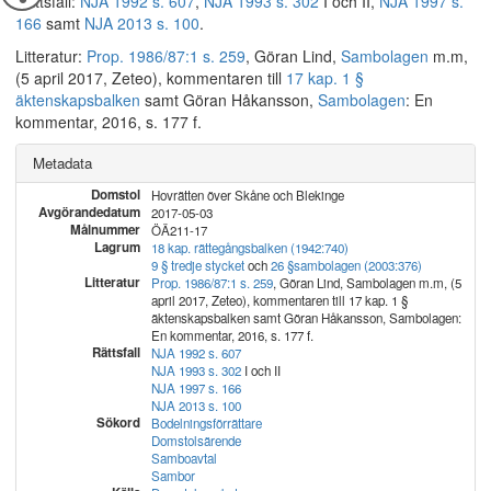
Rättsfall:
NJA 1992 s. 607
,
NJA 1993 s. 302
I och II,
NJA 1997 s.
166
samt
NJA 2013 s. 100
.
Litteratur:
Prop. 1986/87:1 s. 259
, Göran Lind,
Sambolagen
m.m,
(5 april 2017, Zeteo), kommentaren till
17 kap. 1 §
äktenskapsbalken
samt Göran Håkansson,
Sambolagen
: En
kommentar, 2016, s. 177 f.
Metadata
Domstol
Hovrätten över Skåne och Blekinge
Avgörandedatum
2017-05-03
Målnummer
ÖÄ211-17
Lagrum
18 kap.
rättegångsbalken (1942:740)
9 § tredje stycket
och
26 §
sambolagen (2003:376)
Litteratur
Prop. 1986/87:1 s. 259
, Göran Lind, Sambolagen m.m, (5
april 2017, Zeteo), kommentaren till 17 kap. 1 §
äktenskapsbalken samt Göran Håkansson, Sambolagen:
En kommentar, 2016, s. 177 f.
Rättsfall
NJA 1992 s. 607
NJA 1993 s. 302
I och II
NJA 1997 s. 166
NJA 2013 s. 100
Sökord
Bodelningsförrättare
Domstolsärende
Samboavtal
Sambor