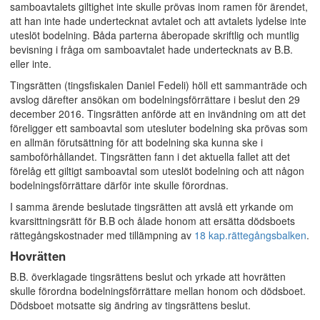
samboavtalets giltighet inte skulle prövas inom ramen för ärendet,
att han inte hade undertecknat avtalet och att avtalets lydelse inte
uteslöt bodelning. Båda parterna åberopade skriftlig och muntlig
bevisning i fråga om samboavtalet hade undertecknats av B.B.
eller inte.
Tingsrätten (tingsfiskalen Daniel Fedeli) höll ett sammanträde och
avslog därefter ansökan om bodelningsförrättare i beslut den 29
december 2016. Tingsrätten anförde att en invändning om att det
föreligger ett samboavtal som utesluter bodelning ska prövas som
en allmän förutsättning för att bodelning ska kunna ske i
samboförhållandet. Tingsrätten fann i det aktuella fallet att det
förelåg ett giltigt samboavtal som uteslöt bodelning och att någon
bodelningsförrättare därför inte skulle förordnas.
I samma ärende beslutade tingsrätten att avslå ett yrkande om
kvarsittningsrätt för B.B och ålade honom att ersätta dödsboets
rättegångskostnader med tillämpning av
18 kap.
rättegångsbalken
.
Hovrätten
B.B. överklagade tingsrättens beslut och yrkade att hovrätten
skulle förordna bodelningsförrättare mellan honom och dödsboet.
Dödsboet motsatte sig ändring av tingsrättens beslut.