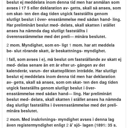
beslut ej meddelats inom denna tid men har anmälan som
avses i 17 5 eller deklaration av- getts, skall så anses, som
om skat- ten den dag tiden utgick fastställts genom
slutligt beslut i över- ensstämmelse med sådan hand- ling.
Har preliminärt beslut med- delats, skall skatten i stället
anses ha nämnda dag slutligt fastställts i
överensstämmelse med det preli— minära beslutet.
2
mom. Myndighet, som en- ligt
1
mom. har att meddela
be- slut rörande skatt, är beskattnings- myndighet.
I
fall, som avses i e), må beslut om fastställande av skatt ej
med- delas senare än ett år efter ut- gången av det
kalenderår, varun- der skatteplikten inträdde. Har slutligt
beslut ej meddelats inom denna tid men har deklaration
av- getts, skall så anses, som om skat- ten den dag tiden
utgick fastställts genom slutligt beslut i över-
ensstämmelse med sådan hand— ling. Har preliminärt
beslut med- delats, skall skatten i stället anses ha nämnda
dag slutligt fastställts i överensstämmelse med det preli-
minära beslutet.
2
mom. Med inskrivnings- myndighet avses i denna lag
även registermyndighet enligt
2
ä' sjö- lagen (1891: 35 s.