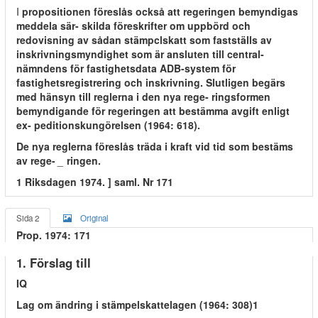
I
propositionen föreslås också att regeringen bemyndigas
meddela sär- skilda föreskrifter om uppbörd och
redovisning av sådan stämpclskatt som fastställs av
inskrivningsmyndighet som är ansluten till central-
nämndens för fastighetsdata ADB-system för
fastighetsregistrering och inskrivning. Slutligen begärs
med hänsyn till reglerna i den nya rege- ringsformen
bemyndigande för regeringen att bestämma avgift enligt
ex- peditionskungörelsen (1964: 618).
De nya reglerna föreslås träda i kraft vid tid som bestäms
av rege-
_
ringen.
1 Riksdagen 1974. ] saml. Nr 171
Sida 2
Original
Prop. 1974: 171
1. Förslag till
IQ
Lag om ändring i stämpelskattelagen (1964: 308)1