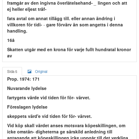
framgår av den ingivna överlåtelsehand-
_
lingen och att
ej heller eljest träf-
fats avtal om annat tillägg till. eller annan ändring i
villkoren för tidi-
-
gare förvärv än som angetts i denna
handling.
16å
Skatten utgår med en krona för varje fullt hundratal kronor
av
Sida 5
Original
Prop. 1974: 171
Nuvarande lydelse
fartygets värde vid tiden för för- värvet.
Föreslagen lydelse
skeppets värd'e vid tiden för för- värvet.
Vid köp skall värdet anses motsvara köpeskillingen, om
icke omstän- digheterna ge särskild anledning till
antagande att köpeskillingen icke uppgår till det verkliga