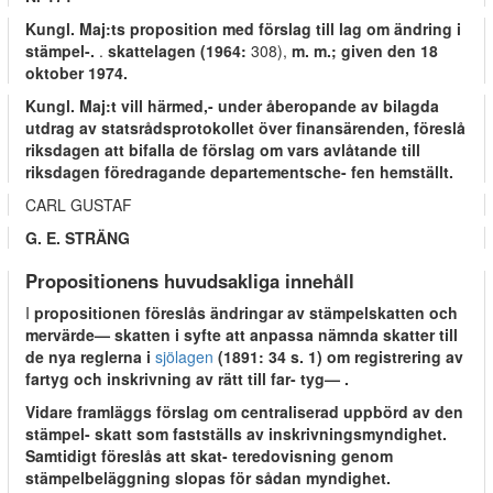
Kungl. Maj:ts proposition med förslag till lag om ändring i
stämpel-.
.
skattelagen (1964:
308),
m. m.; given den 18
oktober 1974.
Kungl. Maj:t vill härmed,- under åberopande av bilagda
utdrag av statsrådsprotokollet över finansärenden, föreslå
riksdagen att bifalla de förslag om vars avlåtande till
riksdagen föredragande departementsche- fen hemställt.
CARL GUSTAF
G. E. STRÄNG
Propositionens huvudsakliga innehåll
I
propositionen föreslås ändringar av stämpelskatten och
mervärde— skatten i syfte att anpassa nämnda skatter till
de nya reglerna i
sjölagen
(1891: 34 s. 1) om registrering av
fartyg och inskrivning av rätt till far- tyg— .
Vidare framläggs förslag om centraliserad uppbörd av den
stämpel- skatt som fastställs av inskrivningsmyndighet.
Samtidigt föreslås att skat- teredovisning genom
stämpelbeläggning slopas för sådan myndighet.