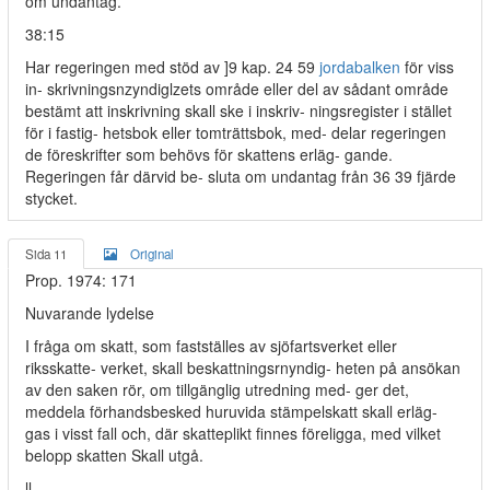
om undantag.
38:15
Har regeringen med stöd av ]9 kap. 24 59
jordabalken
för viss
in- skrivningsnzyndiglzets område eller del av sådant område
bestämt att inskrivning skall ske i inskriv- ningsregister i stället
för i fastig- hetsbok eller tomträttsbok, med- delar regeringen
de föreskrifter som behövs för skattens erläg- gande.
Regeringen får därvid be- sluta om undantag från 36 39 fjärde
stycket.
Sida 11
Original
Prop. 1974: 171
Nuvarande lydelse
I fråga om skatt, som fastställes av sjöfartsverket eller
riksskatte- verket, skall beskattningsrnyndig- heten på ansökan
av den saken rör, om tillgänglig utredning med- ger det,
meddela förhandsbesked huruvida stämpelskatt skall erläg-
gas i visst fall och, där skatteplikt finnes föreligga, med vilket
belopp skatten Skall utgå.
ll