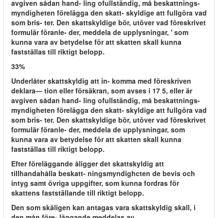
avgiven sådan hand- ling ofullständig, må beskattnings-
myndigheten förelägga den skatt- skyldige att fullgöra vad
som bris- ter. Den skattskyldige bör, utöver vad föreskrivet
formulär föranle- der, meddela de upplysningar, ' som
kunna vara av betydelse för att skatten skall kunna
fastställas till riktigt belopp.
33%
Underlåter skattskyldig att in- komma med föreskriven
deklara— tion eller försäkran, som avses i 17 5, eller är
avgiven sådan hand- ling ofullständig, må beskattnings-
myndigheten förelägga den skatt- skyldige att fullgöra vad
som bris- ter. Den skattskyldige bör, utöver vad föreskrivet
formulär föranle- der, meddela de upplysningar, som
kunna vara av betydelse för att skatten skall kunna
fastställas till riktigt belopp.
Efter föreläggande åligger det skattskyldig att
tillhandahålla beskatt- ningsmyndighcten de bevis och
intyg samt övriga uppgifter, som kunna fordras för
skattens fastställande till riktigt belopp.
Den som skäligen kan antagas vara skattskyldig skall, i
den mån före- läggande meddelas av