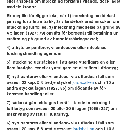
eller ansökan om inteckning förklaras vilande, dock lägst
med tio kronor.
Skatteplikt föreligger icke, när 1) inteckning meddelasi
järnväg för allmän trafik; 2) vilandeförklarad ansökan om
inteckning fullföljes; 3) inteckning meddelas på grund av
4 5 lagen (1927: 79) om rätt för borgenär till betalning ur
ersättning på grund av brandförsäkringsavtal;
4) utbyte av pantbrev, vilandebcvis eller intecknad
fordringshandling äger rum;
5) inteckning utsträckes till att avse ytterligare en eller
flera fastighe- ter eller ytterligare ett eller flera luftfartyg;
6) nytt pantbrev eller vilandebc- vis utfärdas i fall som
avses i 22 kap. 5
&
tredje stycket
jordabalken
och i 10 å
andra stycket lagen (1927: 85) om dödande av för-
kommen handling: eller
7) sådan åtgärd vidtages beträf— fande inteckning i
luftfartyg som avses i 29 eller 30 5 lagen (1955: 227) om
inskrivning av rätt till luftfartyg.
6) nytt pantbrev eller vilandebc- vis utfärdas i fall som
avses i 22 kap. 5 & tredje stycket
jordabalken
och i 10 å