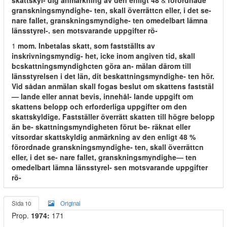
skattskyl- dig anmärkning av den enligt 48
&
förordnade
granskningsmyndighe- ten, skall överrättcn eller, i det se-
nare fallet, granskningsmyndighe- ten omedelbart lämna
länsstyrel-. sen motsvarande uppgifter rö-
1
mom. Inbetalas skatt, som fastställts av
inskrivningsmyndig- het, icke inom angiven tid, skall
bcskattningsmyndighcten göra an- mälan därom till
länsstyrelsen i det län, dit beskattningsmyndighe- ten hör.
Vid sådan anmälan skall fogas beslut om skattens faststäl
— lande eller annat bevis, innehål- lande uppgift om
skattens belopp och erforderliga uppgifter om den
skattskyldige. Fastställer överrätt skatten till högre belopp
än be- skattningsmyndigheten förut be- räknat eller
vitsordar skattskyldig anmärkning av den enligt 48 %
förordnade granskningsmyndighe- ten, skall överrättcn
eller, i det se- nare fallet, granskningsmyndighe— ten
omedelbart lämna länsstyrel- sen motsvarande uppgifter
rö-
Sida 10
Original
Prop.
1974:
171