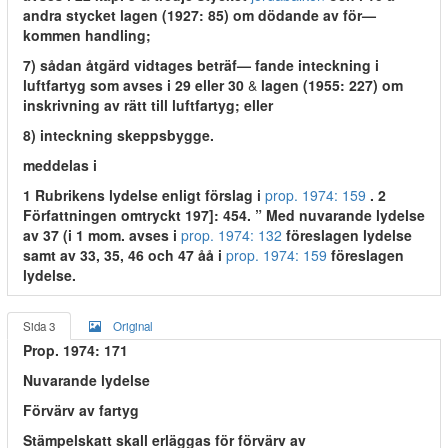
andra stycket lagen (1927: 85) om dödande av för—
kommen handling;
7) sådan åtgärd vidtages beträf— fande inteckning i
luftfartyg som avses i 29 eller 30
&
lagen (1955: 227) om
inskrivning av rätt till luftfartyg; eller
8) inteckning skeppsbygge.
meddelas i
1 Rubrikens lydelse enligt förslag i
prop. 1974: 159
. 2
Författningen omtryckt 197]: 454. ” Med nuvarande lydelse
av 37 (i 1 mom. avses i
prop. 1974: 132
föreslagen lydelse
samt av 33, 35, 46 och 47 åå i
prop. 1974: 159
föreslagen
lydelse.
Sida 3
Original
Prop. 1974: 171
Nuvarande lydelse
Förvärv av fartyg
Stämpelskatt skall erläggas för förvärv av