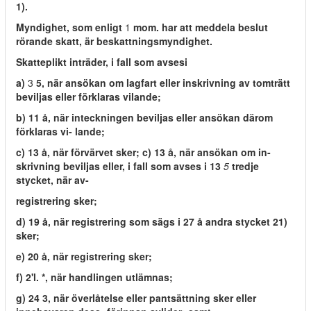
1).
Myndighet, som enligt
1
mom. har att meddela beslut
rörande skatt, är beskattningsmyndighet.
Skatteplikt inträder, i fall som avsesi
a)
3
5, när ansökan om lagfart eller inskrivning av tomträtt
beviljas eller förklaras vilande;
b) 11 å, när inteckningen beviljas eller ansökan därom
förklaras vi- lande;
c) 13 å, när förvärvet sker; c) 13 å, när ansökan om in-
skrivning beviljas eller, i fall som avses i 13
5
tredje
stycket, när av-
registrering sker;
d) 19 å, när registrering som sägs i 27 å andra stycket 21)
sker;
e) 20 å, när registrering sker;
f) 2'l. *, när handlingen utlämnas;
g) 24 3, när överlåtelse eller pantsättning sker eller