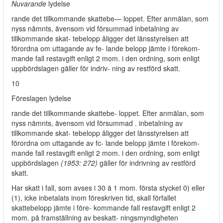
Nuvarande
lydelse
rande det tillkommande skattebe— loppet. Efter anmälan, som
nyss nämnts, ävensom vid försummad inbetalning av
tillkommande skat- tebelopp åligger det länsstyrelsen att
förordna om uttagande av fe- lande belopp jämte i förekom-
mande fall restavgift enligt 2 mom. i den ordning, som enligt
uppbördslagen gäller för indriv- ning av restförd skatt.
10
Föreslagen lydelse
rande det tillkommande skattebe- loppet. Efter anmälan, som
nyss nämnts, ävensom vid försummad . inbetalning av
tillkommande skat- tebelopp åligger det länsstyrelsen att
förordna om uttagande av fc- lande belopp jämte i förekom-
mande fall restavgift enligt 2 mom. i den ordning, som enligt
uppbördslagen
(1953: 272)
gäller för indrivning av restförd
skatt.
Har skatt i fall, som avses i 30 ä 1 mom. första stycket 0) eller
(1), icke inbetalats inom föreskriven tid, skall förfallet
skattebelopp jämte i före- kommande fall restavgift enligt 2
mom. på framställning av beskatt- ningsmyndigheten