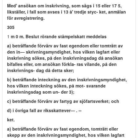
Med' ansökan om inskrivning, som sägs i 15 eller 17 5,
likställer, i fall som avses i 13 å' tredje styc- ket, anmälan
för avregistrering.
305
1
m 0 m. Beslut rörande stämpelskatt meddelas
a) beträffande förvärv av fast egendom eller tomträtt av
den in— skrivningsmyndighet, hos vilken lagfart eller
inskrivning sökes, på den inskrivningsdag då ansökan
bifalles eller, om ansökan förkla- ras vilande, på den
inskrivnings- dag då detta sker;
b) beträffande inteckning av den inskrivningsmyndighet,
hos vilken inteckning sökes, på mot- svarande
inskrivningsdag som un- der 3);
c) beträffande förvärv av fartyg av sjöfartsverket; och
d) i övriga fall av riksskattever— . --
ket.
a) beträffande förvärv av fast egendom, tomträtt eller
skepp av den inskrivningsmyndighet, hos vilken lagfart