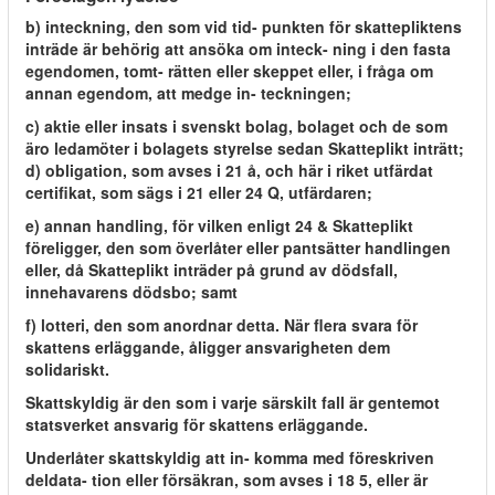
b) inteckning, den som vid tid- punkten för skattepliktens
inträde är behörig att ansöka om inteck- ning i den fasta
egendomen, tomt- rätten eller skeppet eller, i fråga om
annan egendom, att medge in- teckningen;
c) aktie eller insats i svenskt bolag, bolaget och de som
äro ledamöter i bolagets styrelse sedan Skatteplikt inträtt;
d) obligation, som avses i 21 å, och här i riket utfärdat
certifikat, som sägs i 21 eller 24 Q, utfärdaren;
e) annan handling, för vilken enligt 24 & Skatteplikt
föreligger, den som överlåter eller pantsätter handlingen
eller, då Skatteplikt inträder på grund av dödsfall,
innehavarens dödsbo; samt
f) lotteri, den som anordnar detta. När flera svara för
skattens erläggande, åligger ansvarigheten dem
solidariskt.
Skattskyldig är den som i varje särskilt fall är gentemot
statsverket ansvarig för skattens erläggande.
Underlåter skattskyldig att in- komma med föreskriven
deldata- tion eller försäkran, som avses i 18 5, eller är