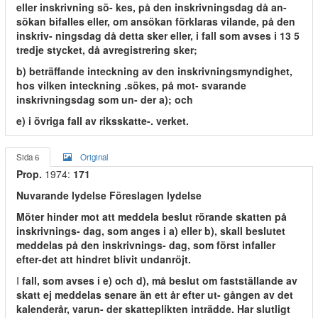
eller inskrivning sö- kes, på den inskrivningsdag då an-
sökan bifalles eller, om ansökan förklaras vilande, på den
inskriv- ningsdag då detta sker eller, i fall som avses i 13 5
tredje stycket, då avregistrering sker;
b) beträffande inteckning av den inskrivningsmyndighet,
hos vilken inteckning .sökes, på mot- svarande
inskrivningsdag som un- der a); och
e) i övriga fall av riksskatte-. verket.
Sida 6
Original
Prop.
1974:
171
Nuvarande lydelse Föreslagen lydelse
Möter hinder mot att meddela beslut rörande skatten på
inskrivnings- dag, som anges i a) eller b), skall beslutet
meddelas på den inskrivnings- dag, som först infaller
efter-det att hindret blivit undanröjt.
I
fall, som avses i e) och d), må beslut om fastställande av
skatt ej meddelas senare än ett år efter ut- gången av det
kalenderår, varun- der skatteplikten inträdde. Har slutligt