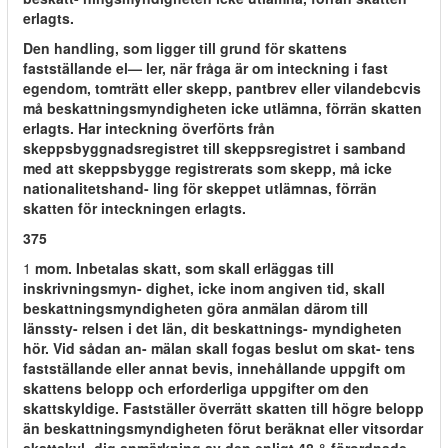
erlagts.
Den handling, som ligger till grund för skattens
fastställande el— ler, när fråga är om inteckning i fast
egendom, tomträtt eller skepp, pantbrev eller vilandebcvis
må beskattningsmyndigheten icke utlämna, förrän skatten
erlagts. Har inteckning överförts från
skeppsbyggnadsregistret till skeppsregistret i samband
med att skeppsbygge registrerats som skepp, må icke
nationalitetshand- ling för skeppet utlämnas, förrän
skatten för inteckningen erlagts.
375
1
mom. Inbetalas skatt, som skall erläggas till
inskrivningsmyn- dighet, icke inom angiven tid, skall
beskattningsmyndigheten göra anmälan därom till
länssty- relsen i det län, dit beskattnings- myndigheten
hör. Vid sådan an- mälan skall fogas beslut om skat- tens
fastställande eller annat bevis, innehållande uppgift om
skattens belopp och erforderliga uppgifter om den
skattskyldige. Fastställer överrätt skatten till högre belopp
än beskattningsmyndigheten förut beräknat eller vitsordar