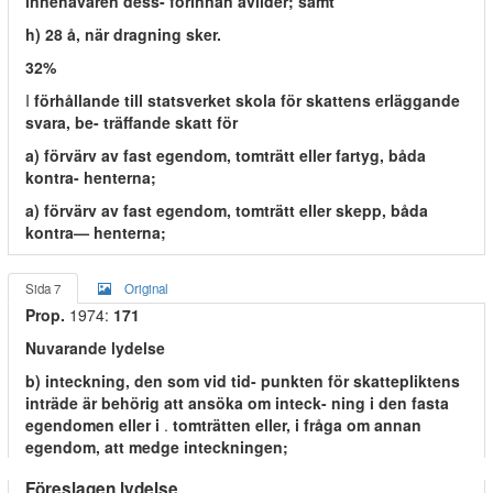
innehavaren dess- förinnan avlider; samt
h) 28 å, när dragning sker.
32%
I
förhållande till statsverket skola för skattens erläggande
svara, be- träffande skatt för
a) förvärv av fast egendom, tomträtt eller fartyg, båda
kontra- henterna;
a) förvärv av fast egendom, tomträtt eller skepp, båda
kontra— henterna;
Sida 7
Original
Prop.
1974:
171
Nuvarande lydelse
b) inteckning, den som vid tid- punkten för skattepliktens
inträde är behörig att ansöka om inteck- ning i den fasta
egendomen eller i
.
tomträtten eller, i fråga om annan
egendom, att medge inteckningen;
Föreslagen lydelse