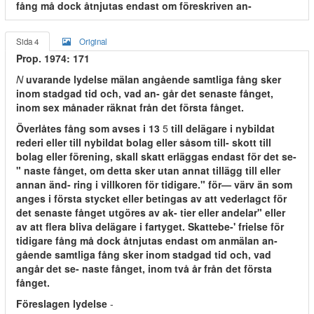
fång må dock åtnjutas endast om föreskriven an-
Sida 4
Original
Prop. 1974: 171
N
uvarande lydelse mälan angående samtliga fång sker
inom stadgad tid och, vad an- går det senaste fånget,
inom sex månader räknat från det första fånget.
Överlåtes fång som avses i 13
5
till delägare i nybildat
rederi eller till nybildat bolag eller såsom till- skott till
bolag eller förening, skall skatt erläggas endast för det se-
" naste fånget, om detta sker utan annat tillägg till eller
annan änd- ring i villkoren för tidigare." för— värv än som
anges i första stycket eller betingas av att vederlagct för
det senaste fånget utgöres av ak- tier eller andelar" eller
av att flera bliva delägare i fartyget. Skattebe-' frielse för
tidigare fång må dock åtnjutas endast om anmälan an-
gående samtliga fång sker inom stadgad tid och, vad
angår det se- naste fånget, inom två år från det första
fånget.
Föreslagen lydelse
-