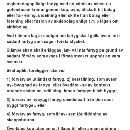
registreringspliktigt fartyg med ett värde av minst tju-
gofemtuscn kronor genom köp, byte, tillskott till bolag
eller för- ening, utdelning eller skifte från bolag eller
förening eller fusion av aktiebolag enligt 175 5 lagen om
aktiebolag.
Vad i denna lag är stadgat om fartyg skall gälla även lott i
sådant fartyg som sägs i första stycket.
Stämpelskatt skall erläggas jäm- väl när fartyg på grund av
sådant förvärv som avses i första stycket upphör att vara
svenskt.
Skatteplikt föreligger icke vid
1) förvärv av utländskt fartyg: 2) beställning, som avser
ny- byggnad av fartyg, eller överlåtel- se av kontrakt
rörande sådan be- ställning, innan fartyget blivit byggt;
3) förvärv av nybyggt fartyg omedelbart från den som
byggt fartyget; eller
4) förvärv av fartyg, som är av- sett för räddning av
skeppsbrutna.
Överlåtes köp utan annat tillägg till eller annan ändring i