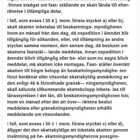
.finnes stadgat om fast- ställande av skatt lända till efter-
rättelse i tillämpliga delar.
I
fall, som avses i 30 å ]. mom. första stycket a) eller b),
skall skatten inbetalas till beskattnings- myndigheten
inom en månad från den dag, då expedition i ärendet blir
tillgänglig för sökanden, eller, vid tillämpning av andra
stycket samma moment, den senare dag, då beslutet om
skattens faststäl— lande meddelas. lnnan expedition i
ärendet blivit tillgänglig eller be- slut som nu sagts blivit
meddelat, må skatten icke mottagas. Fast- ställer överrätt
skatten till högre belopp än beskattningsmyndighe- ten
förut beräknat eller vitsordar skattskyldig anmärkning av
den enligt 48 & förordnade gransk— ningsmyndigheten,
skall sålunda tillkommande skattebclopp inbeta- las till
länsstyrelsen i det län, dit beskattningsmyndighcten hör,
inom en månad efter det att över— rättens beslut
meddelats eller granskningsmyndigheten erhållit
meddelande om vitsordandet.
I
fall, som avses i 30
ä 1
mom. första stycket c) eller d),
åligger det den skattskyldige att inbetala skatten genom
insättning på he- skattningsmyndighetcns postgiro-