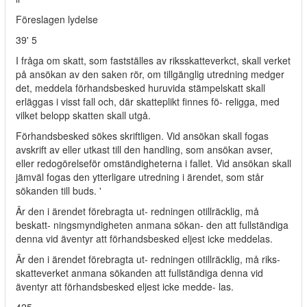
Föreslagen lydelse
39' 5
I fråga om skatt, som fastställes av riksskatteverkct, skall verket
på ansökan av den saken rör, om tillgänglig utredning medger
det, meddela förhandsbesked huruvida stämpelskatt skall
erläggas i visst fall och, där skatteplikt finnes fö- religga, med
vilket belopp skatten skall utgå.
Förhandsbesked sökes skriftligen. Vid ansökan skall fogas
avskrift av eller utkast till den handling, som ansökan avser,
eller redogörelseför omständigheterna i fallet. Vid ansökan skall
jämväl fogas den ytterligare utredning i ärendet, som står
sökanden till buds. '
Är den i ärendet förebragta ut- redningen otillräcklig, må
beskatt- ningsmyndigheten anmana sökan- den att fullständiga
denna vid äventyr att förhandsbesked eljest icke meddelas.
Är den i ärendet förebragta ut- redningen otillräcklig, må riks-
skatteverket anmana sökanden att fullständiga denna vid
äventyr att förhandsbesked eljest icke medde- las.