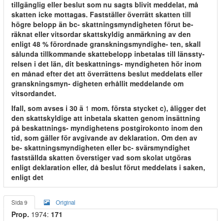
tillgänglig eller beslut som nu sagts blivit meddelat, må
skatten icke mottagas. Fastställer överrätt skatten till
högre belopp än bc- skattningsmyndigheten förut be-
räknat eller vitsordar skattskyldig anmärkning av den
enligt 48 % förordnade granskningsmyndighe- ten, skall
sålunda tillkommande skattebelopp inbetalas till länssty-
relsen i det län, dit beskattnings- myndigheten hör inom
en månad efter det att överrättens beslut meddelats eller
granskningsmyn- digheten erhållit meddelande om
vitsordandet.
Ifall, som avses i 30 ä
1
mom. första stycket c), åligger det
den skattskyldige att inbetala skatten genom insättning
på beskattnings- myndighetens postgirokonto inom den
tid, som gäller för avgivande av deklaration. Om den av
be- skattningsmyndigheten eller bc- svärsmyndighet
fastställda skatten överstiger vad som skolat utgöras
enligt deklaration eller, då beslut förut meddelats i saken,
enligt det
Sida 9
Original
Prop.
1974:
171