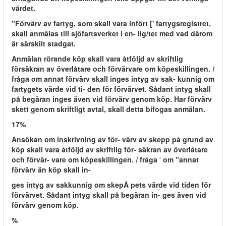
värdet.
"Förvärv av fartyg, som skall vara infört [' fartygsregistret,
skall anmälas till sjöfartsverket i en- lig/tet med vad därom
är särskilt stadgat.
Anmälan rörande köp skall vara åtföljd av skriftlig
försäkran av överlåtare och förvärvare om köpeskillingen.
I
fråga om annat förvärv skall inges intyg av sak- kunnig om
fartygets värde vid ti- den för förvärvet. Sådant intyg skall
på begäran inges även vid förvärv genom köp. Har förvärv
skett genom skriftligt avtal, skall detta bifogas anmälan.
17%
Ansökan om inskrivning av för- värv av skepp på grund av
köp skall vara åtföljd av skriftlig för- säkran av överlåtare
och förvär- vare om köpeskillingen.
I
fråga
'
om "annat
förvärv än köp skall in-
ges intyg av sakkunnig om skepÅ pets värde vid tiden för
förvärvet. Sådant intyg skall på begäran in- ges även vid
förvärv genom köp.
%