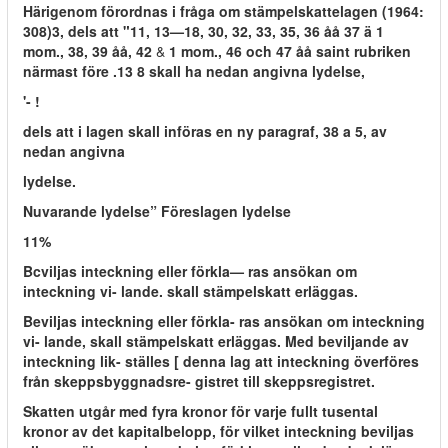
Härigenom förordnas i fråga om stämpelskattelagen (1964:
308)3, dels att "11, 13—18, 30, 32, 33, 35, 36 åå 37 ä 1
mom., 38, 39 åå, 42
&
1 mom., 46 och 47 åå saint rubriken
närmast före .13 8 skall ha nedan angivna lydelse,
'- !
dels att i lagen skall införas en ny paragraf, 38 a 5, av
nedan angivna
lydelse.
Nuvarande lydelse” Föreslagen lydelse
11%
Bcviljas inteckning eller förkla— ras ansökan om
inteckning vi- lande. skall stämpelskatt erläggas.
Beviljas inteckning eller förkla- ras ansökan om inteckning
vi- lande, skall stämpelskatt erläggas. Med beviljande av
inteckning lik- ställes [ denna lag att inteckning överföres
från skeppsbyggnadsre- gistret till skeppsregistret.
Skatten utgår med fyra kronor för varje fullt tusental
kronor av det kapitalbelopp, för vilket inteckning beviljas