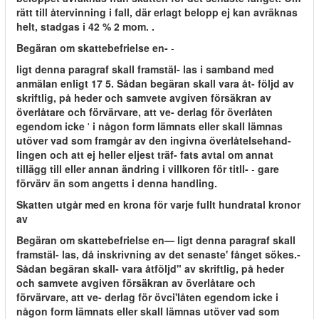
rätt till återvinning i fall, där erlagt belopp ej kan avräknas
helt, stadgas i 42 % 2 mom. .
Begäran om skattebefrielse en-
-
ligt denna paragraf skall framstäl- las i samband med
anmälan enligt 17 5. Sådan begäran skall vara åt- följd av
skriftlig, på heder och samvete avgiven försäkran av
överlåtare och förvärvare, att ve- derlag för överlåten
egendom icke
'
i någon form lämnats eller skall lämnas
utöver vad som framgår av den ingivna överlåtelsehand-
lingen och att ej heller eljest träf- fats avtal om annat
tillägg till eller annan ändring i villkoren för titll-
-
gare
förvärv än som angetts i denna handling.
Skatten utgår med en krona för varje fullt hundratal kronor
av
Begäran om skattebefrielse en— ligt denna paragraf skall
framstäl- las, då inskrivning av det senaste' fånget sökes.-
Sådan begäran skall- vara åtföljd" av skriftlig, på heder
och samvete avgiven försäkran av överlåtare och
förvärvare, att ve- derlag för övci'låten egendom icke i
någon form lämnats eller skall lämnas utöver vad som