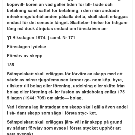
köpevill- koren än vad gäller tiden för till- träde och
betalning samt sättet för betalning, i den mån ändrade
inteckningsförhållanden påkalla detta, skall skatt erläggas
endast för det senaste fånget. Skattebe- frielse för tidigare
fång må dock åtnjutas endast om föreskriven an-
'j'l Riksdagen 1974. ] saml. Nr 171
Föreslagen lydelse
Förvärv av skepp
135
Stämpclskatt skall erläggas för förvärv av skepp med ett
värde av minst tjugofemtusen kronor ge- nom köp, byte,
tillskott till bolag eller förening, utdelning eller skifte från
bolag eller förening el- ler fusion av aktiebolag enligt 175
5 lagen (1944: 705) om aktie— bolag.
Vad i denna lag är stadgat om skepp skall gälla även andel
i så- dant skepp som sägs i första styc- ket.
Stämpelskatt skall erläggas jäm- väl när skepp på grund
av sådant förvärv som avses i första stycket upphör att
vara svenskt.