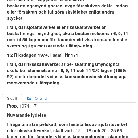
beskattningsmyndigheten, avge föreskriven dekla- ration
eller försäkran och fullgöra skyldighet enligt andra
stycket.
I
fall, där sjöfartsverket eller riksskatteverket är
beskattnings- myndighet, skola bestämmelserna i 6, 9, 11
och 14 55 lagen om för- farandet vid viss konsumtionsbe-
skattning äga motsvarande tillämp- ning.
1'2 Riksdagen 1974. I saml. Nr 171
I
fall, där riksskatteverket är be- skattningsmyndighct,
skola be- stämmelserna i 6, 9, 11 och 14 %% lagen (1959:
92) om förfarandet vid viss konsumtionsbeskattning äga
motsvarande tillämpning.
Sida 8
Original
Prop.
1974: 171
Nuvarande lydelse
I
fråga om stämpelskatt, som fastställes av sjöfartsverket
eller riksskatteverkct, skall vad i
15— 18
och
20—25
55
lagen om för- farandet vid viss konsumtionsbe- skattning