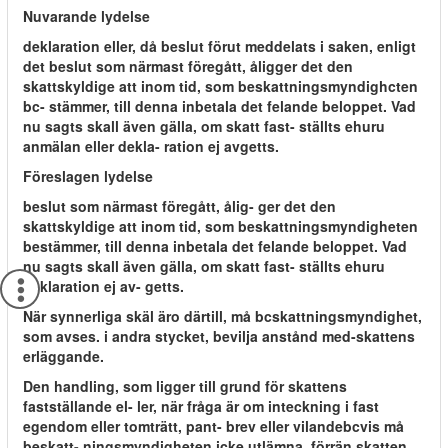
Nuvarande lydelse
deklaration eller, då beslut förut meddelats i saken, enligt
det beslut som närmast föregått, åligger det den
skattskyldige att inom tid, som beskattningsmyndighcten
bc- stämmer, till denna inbetala det felande beloppet. Vad
nu sagts skall även gälla, om skatt fast- ställts ehuru
anmälan eller dekla- ration ej avgetts.
Föreslagen lydelse
beslut som närmast föregått, ålig- ger det den
skattskyldige att inom tid, som beskattningsmyndigheten
bestämmer, till denna inbetala det felande beloppet. Vad
nu sagts skall även gälla, om skatt fast- ställts ehuru
deklaration ej av- getts.
När synnerliga skäl äro därtill, må bcskattningsmyndighet,
som avses. i andra stycket, bevilja anstånd med-skattens
erläggande.
Den handling, som ligger till grund för skattens
fastställande el- ler, när fråga är om inteckning i fast
egendom eller tomträtt, pant- brev eller vilandebcvis må
beskatt- ningsmyndigheten icke utlämna, förrän skatten