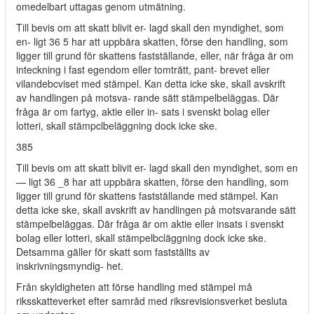
omedelbart uttagas genom utmätning.
Till bevis om att skatt blivit er- lagd skall den myndighet, som
en- ligt 36 5 har att uppbära skatten, förse den handling, som
ligger till grund för skattens fastställande, eller, när fråga är om
inteckning i fast egendom eller tomträtt, pant- brevet eller
vilandebcviset med stämpel. Kan detta icke ske, skall avskrift
av handlingen på motsva- rande sätt stämpelbeläggas. Där
fråga är om fartyg, aktie eller in- sats i svenskt bolag eller
lotteri, skall stämpclbeläggning dock icke ske.
385
Till bevis om att skatt blivit er- lagd skall den myndighet, som en
— ligt 36 _8 har att uppbära skatten, förse den handling, som
ligger till grund för skattens fastställande med stämpel. Kan
detta icke ske, skall avskrift av handlingen på motsvarande sätt
stämpelbeläggas. Där fråga är om aktie eller insats i svenskt
bolag eller lotteri, skall stämpelbcläggning dock icke ske.
Detsamma gäller för skatt som fastställts av
inskrivningsmyndig- het.
Från skyldigheten att förse handling med stämpel må
riksskatteverket efter samråd med riksrevisionsverket besluta