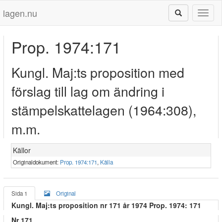
lagen.nu
Toggl
naviga
Prop. 1974:171
Kungl. Maj:ts proposition med
förslag till lag om ändring i
stämpelskattelagen (1964:308),
m.m.
Källor
Originaldokument:
Prop. 1974:171
,
Källa
Sida 1
Original
Kungl. Maj:ts proposition nr 171 år 1974 Prop. 1974: 171
Nr 171