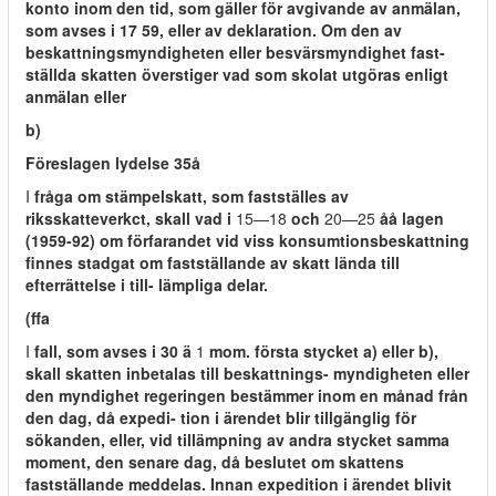
konto inom den tid, som gäller för avgivande av anmälan,
som avses i 17 59, eller av deklaration. Om den av
beskattningsmyndigheten eller besvärsmyndighet fast-
ställda skatten överstiger vad som skolat utgöras enligt
anmälan eller
b)
Föreslagen lydelse 35å
I
fråga om stämpelskatt, som fastställes av
riksskatteverkct, skall vad i
15—18
och
20—25
åå lagen
(1959-92) om förfarandet vid viss konsumtionsbeskattning
finnes stadgat om fastställande av skatt lända till
efterrättelse i till- lämpliga delar.
(ffa
I
fall, som avses i 30 ä
1
mom. första stycket a) eller b),
skall skatten inbetalas till beskattnings- myndigheten eller
den myndighet regeringen bestämmer inom en månad från
den dag, då expedi- tion i ärendet blir tillgänglig för
sökanden, eller, vid tillämpning av andra stycket samma
moment, den senare dag, då beslutet om skattens
fastställande meddelas. Innan expedition i ärendet blivit