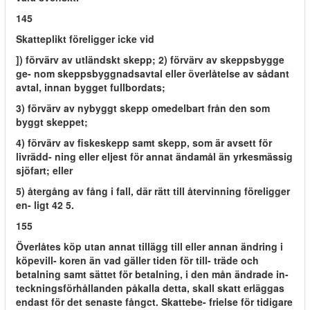
145
Skatteplikt föreligger icke vid
]) förvärv av utländskt skepp; 2) förvärv av skeppsbygge
ge- nom skeppsbyggnadsavtal eller överlåtelse av sådant
avtal, innan bygget fullbordats;
3) förvärv av nybyggt skepp omedelbart från den som
byggt skeppet;
4) förvärv av fiskeskepp samt skepp, som är avsett för
livrädd- ning eller eljest för annat ändamål än yrkesmässig
sjöfart; eller
5) återgång av fång i fall, där rätt till återvinning föreligger
en- ligt 42 5.
155
Överlåtes köp utan annat tillägg till eller annan ändring i
köpevill- koren än vad gäller tiden för till- träde och
betalning samt sättet för betalning, i den mån ändrade in-
teckningsförhållanden påkalla detta, skall skatt erläggas
endast för det senaste fångct. Skattebe- frielse för tidigare