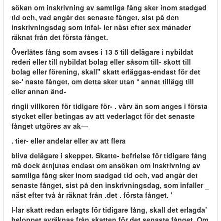
sökan om inskrivning av samtliga fång sker inom stadgad
tid och, vad angår det senaste fånget, sist på den
inskrivningsdag som infal- ler näst efter sex månader
räknat från det första fånget.
Överlåtes fång som avses i 13 5 till delägare i nybildat
rederi eller till nybildat bolag eller såsom till- skott till
bolag eller förening, skall" skatt erläggas-endast för det
se-' naste fånget, om detta sker utan
"
annat tillägg till
eller annan änd-
ringii villkoren för tidigare för- . värv än som anges i första
stycket eller betingas av att vederlagct för det senaste
fånget utgöres av ak—
. tier- eller andelar eller av att flera
bliva delägare i skeppet. Skatte- befrielse för tidigare fång
må dock åtnjutas endast om ansökan om inskrivning av
samtliga fång sker inom stadgad tid och, vad angår det
senaste fånget, sist på den inskrivningsdag, som infaller _
näst efter två år räknat från .det . första fånget. '
l-lar skatt redan erlagts för tidigare fång, skall det erlagda'
beloppet avräknas från skatten för det senaste fånget. Om