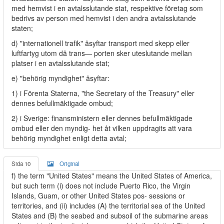
med hemvist i en avtalsslutande stat, respektive företag som
bedrivs av person med hemvist i den andra avtalsslutande
staten;
d) "internationell trafik" åsyftar transport med skepp eller
luftfartyg utom då trans— porten sker uteslutande mellan
platser i en avtalsslutande stat;
e) "behörig myndighet" åsyftar:
1) i Förenta Staterna, "the Secretary of the Treasury" eller
dennes befullmäktigade ombud;
2) i Sverige: finansministern eller dennes befullmäktigade
ombud eller den myndig- het åt vilken uppdragits att vara
behörig myndighet enligt detta avtal;
Sida 10
Original
f) the term "United States" means the United States of America,
but such term (i) does not include Puerto Rico, the Virgin
Islands, Guam, or other United States pos- sessions or
territories, and (ii) includes (A) the territorial sea of the United
States and (B) the seabed and subsoil of the submarine areas