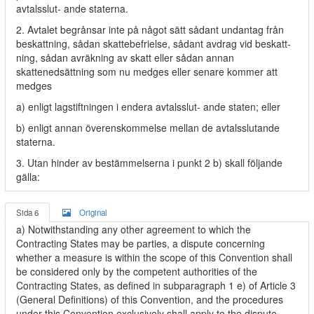
avtalsslut- ande staterna.
2. Avtalet begrånsar inte på något sätt sådant undantag från
beskattning, sådan skattebefrielse, sådant avdrag vid beskatt-
ning, sådan avräkning av skatt eller sådan annan
skattenedsättning som nu medges eller senare kommer att
medges
a) enligt lagstiftningen i endera avtalsslut- ande staten; eller
b) enligt annan överenskommelse mellan de avtalsslutande
staterna.
3. Utan hinder av bestämmelserna i punkt 2 b) skall följande
gälla:
Sida 6
Original
a) Notwithstanding any other agreement to which the
Contracting States may be parties, a dispute concerning
whether a measure is within the scope of this Convention shall
be considered only by the competent authorities of the
Contracting States, as defined in subparagraph 1 e) of Article 3
(General Definitions) of this Convention, and the procedures
under this Convention exclusively shall apply to the dispute.