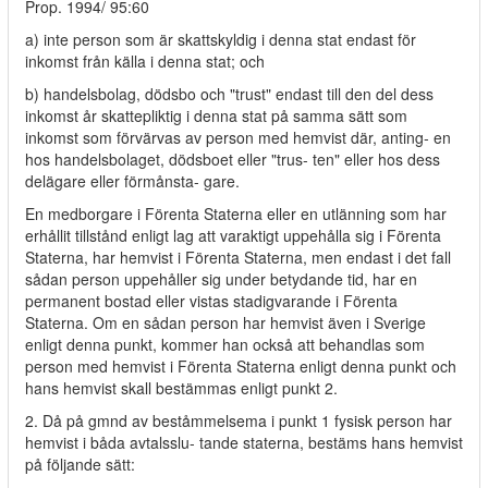
Prop. 1994/ 95:60
a) inte person som är skattskyldig i denna stat endast för
inkomst från källa i denna stat; och
b) handelsbolag, dödsbo och "trust" endast till den del dess
inkomst år skattepliktig i denna stat på samma sätt som
inkomst som förvärvas av person med hemvist där, anting- en
hos handelsbolaget, dödsboet eller "trus- ten" eller hos dess
delägare eller förmånsta- gare.
En medborgare i Förenta Staterna eller en utlänning som har
erhållit tillstånd enligt lag att varaktigt uppehålla sig i Förenta
Staterna, har hemvist i Förenta Staterna, men endast i det fall
sådan person uppehåller sig under betydande tid, har en
permanent bostad eller vistas stadigvarande i Förenta
Staterna. Om en sådan person har hemvist även i Sverige
enligt denna punkt, kommer han också att behandlas som
person med hemvist i Förenta Staterna enligt denna punkt och
hans hemvist skall bestämmas enligt punkt 2.
2. Då på gmnd av beståmmelsema i punkt 1 fysisk person har
hemvist i båda avtalsslu- tande staterna, bestäms hans hemvist
på följande sätt: