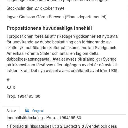
Stockholm den 27 oktober 1994
Ingvar Carlsson Göran Persson (Finansdepartementet)
Propositionens huvudsakliga innehåll
I
propositionen föreslås att" riksdagen godkänner ett nytt avtal
för undvikande av dubbelbeskattning och förhindrande av
skatteflykt beträffande skatter på inkomst mellan Sverige och
Amerikas Förenta Stater och antar en lag om detta
dubbelbeskattningsavtal. Avtalet avses bli tillämpligt i Sverige
på inkomst som förvärvas efter utgången av det år då avtalet
träder i kraft. Det nya avtalet avses ersätta ett avtal från 1939.
©
&& &
Prop. 1994/ 95 :60
Sida 2
Original
Innehållsförteckning . Prop. . 1994/ 95:60
1 Förslag till riksdagsbeslut 3
2
Lagtext
3 3
Ärendet och dess