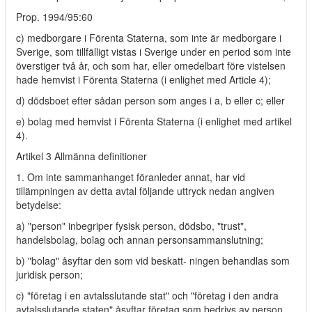
Prop. 1994/95:60
c) medborgare i Förenta Staterna, som inte är medborgare i
Sverige, som tillfälligt vistas i Sverige under en period som inte
överstiger två år, och som har, eller omedelbart före vistelsen
hade hemvist i Förenta Staterna (i enlighet med Article 4);
d) dödsboet efter sådan person som anges i a, b eller c; eller
e) bolag med hemvist i Förenta Staterna (i enlighet med artikel
4).
Artikel 3 Allmänna definitioner
1. Om inte sammanhanget föranleder annat, har vid
tillämpningen av detta avtal följande uttryck nedan angiven
betydelse:
a) "person" inbegriper fysisk person, dödsbo, "trust",
handelsbolag, bolag och annan personsammanslutning;
b) "bolag" åsyftar den som vid beskatt- ningen behandlas som
juridisk person;
c) "företag i en avtalsslutande stat" och "företag i den andra
avtalsslutande staten" åsyftar företag som bedrivs av person