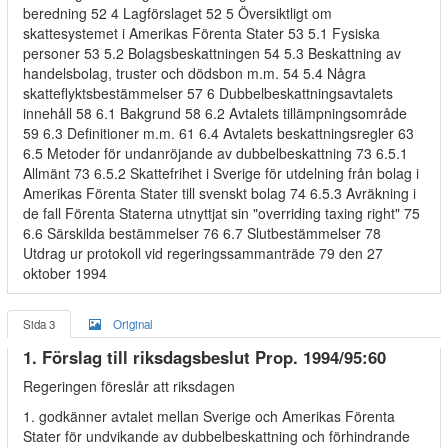
beredning 52 4 Lagförslaget 52 5 Översiktligt om
skattesystemet i Amerikas Förenta Stater 53 5.1 Fysiska
personer 53 5.2 Bolagsbeskattningen 54 5.3 Beskattning av
handelsbolag, truster och dödsbon m.m. 54 5.4 Några
skatteflyktsbestämmelser 57 6 Dubbelbeskattningsavtalets
innehåll 58 6.1 Bakgrund 58 6.2 Avtalets tillämpningsområde
59 6.3 Definitioner m.m. 61 6.4 Avtalets beskattningsregler 63
6.5 Metoder för undanröjande av dubbelbeskattning 73 6.5.1
Allmänt 73 6.5.2 Skattefrihet i Sverige för utdelning från bolag i
Amerikas Förenta Stater till svenskt bolag 74 6.5.3 Avräkning i
de fall Förenta Staterna utnyttjat sin "overriding taxing right" 75
6.6 Särskilda bestämmelser 76 6.7 Slutbestämmelser 78
Utdrag ur protokoll vid regeringssammanträde 79 den 27
oktober 1994
Sida 3
Original
1. Förslag till riksdagsbeslut Prop. 1994/95:60
Regeringen föreslår att riksdagen
1. godkänner avtalet mellan Sverige och Amerikas Förenta
Stater för undvikande av dubbelbeskattning och förhindrande