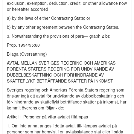
exclusion, exemption, deduction. credit, or other allowance now
or hereafter accorded
a) by the laws of either Contracting State; or
b) by any other agreement between the Contracting States.
3. Notwithstanding the provisions of para— graph 2 b):
Prop. 1994/95:60
Bilaga (Översättning)
AVTAL MELLAN SVERIGES REGERING OCH AMERIKAS
FÖRENTA STATERS REGERING FÖR UNDVIKANDE AV
DUBBELBESKATTNING OCH FÖRHINDRANDE AV
SKATTEFLYKT BETRÄFFANDE SKATTER PÅ INKOMST
Sveriges regering och Amerikas Förenta Staters regering som
önskar ingå ett avtal för undvikande av dubbelbeskattning och
för- hindrande av skatteflykt beträffande skatter på inkomst, har
kommit överens om följan- de:
Artikel 1 Personer på vilka avtalet tillämpas
1. Om inte annat anges i detta avtal, till- lämpas avtalet på
personer som har hemvist i en avtalsslutande stat eller i båda