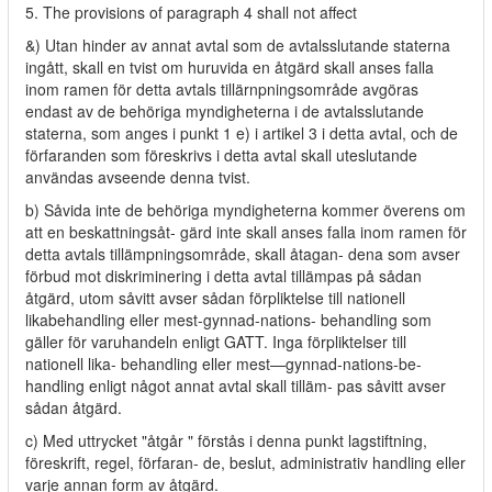
5. The provisions of paragraph 4 shall not affect
&) Utan hinder av annat avtal som de avtalsslutande staterna
ingått, skall en tvist om huruvida en åtgärd skall anses falla
inom ramen för detta avtals tillärnpningsområde avgöras
endast av de behöriga myndigheterna i de avtalsslutande
staterna, som anges i punkt 1 e) i artikel 3 i detta avtal, och de
förfaranden som föreskrivs i detta avtal skall uteslutande
användas avseende denna tvist.
b) Såvida inte de behöriga myndigheterna kommer överens om
att en beskattningsåt- gärd inte skall anses falla inom ramen för
detta avtals tillämpningsområde, skall åtagan- dena som avser
förbud mot diskriminering i detta avtal tillämpas på sådan
åtgärd, utom såvitt avser sådan förpliktelse till nationell
likabehandling eller mest-gynnad-nations- behandling som
gäller för varuhandeln enligt GATT. Inga förpliktelser till
nationell lika- behandling eller mest—gynnad-nations-be-
handling enligt något annat avtal skall tilläm- pas såvitt avser
sådan åtgärd.
c) Med uttrycket "åtgår " förstås i denna punkt lagstiftning,
föreskrift, regel, förfaran- de, beslut, administrativ handling eller
varje annan form av åtgärd.