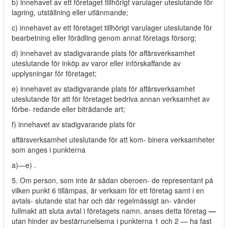
b) innehavet av ett företaget tillhörigt varulager uteslutande för
lagring, utställning eller utlänmande;
c) innehavet av ett företaget tillhörigt varulager uteslutande för
bearbetning eller förädling genom annat företags försorg;
d) innehavet av stadigvarande plats för affärsverksamhet
uteslutande för inköp av varor eller införskaffande av
upplysningar för företaget;
e) innehavet av stadigvarande plats för affärsverksamhet
uteslutande för att för företaget bedriva annan verksamhet av
förbe- redande eller biträdande art;
f) innehavet av stadigvarande plats för
affärsverksamhet uteslutande för att kom- binera verksamheter
som anges i punkterna
a)—e) .
5. Om person, som inte är sådan oberoen- de representant på
vilken punkt 6 tillämpas, är verksam för ett företag samt i en
avtals- slutande stat har och där regelmässigt an- vänder
fullmakt att sluta avtal i företagets namn, anses detta företag
—
utan hinder av bestärrunelsema i punkterna 1 och 2 — ha fast