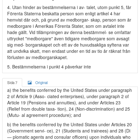
4. Utan hinder av bestämmelserna i av- talet, utom punkt 5, får
Förenta Staterna beskatta person som enligt artikel 4 har
hemvist där och, på grund av medborgar- skap, person som är
medborgare i Amerikas Förenta Stater, som om avtalet inte
hade gällt. Vid tillämpningen av denna bestämmel- se omfattar
uttrycket "medborgare" även tidigare medborgare som avsagt
sig med- borgarskapet och ett av de huvudsakliga syftena var
att undvika skatt, men endast under en tid av tio år räknat från
förlusten av medborgarskapet.
5. Bestämmelserna i punkt 4 påverkar inte
Sida 7
Original
a) the benefits conferred by the United States under paragraph
2 of Article 9 (Asso- ciated enterprises), under paragraph 2 of
Article 19 (Pensions and annuities), and under Articles 23
(Relief from double taxa- tion), 24 (Non-discrimination) and 25
(Mutu- al agreement procedure); and
b) the benefits conferred by the United States under Articles 20
(Government servi- ce), 21 (Students and trainees) and 28 (Di
— plomatic agents and consular officers) upon individuals who