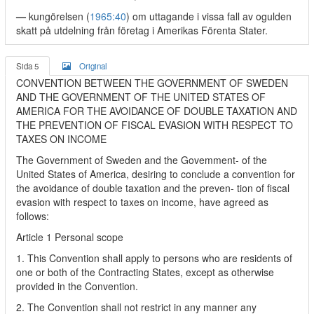
—
kungörelsen (
1965:40
) om uttagande i vissa fall av ogulden
skatt på utdelning från företag i Amerikas Förenta Stater.
Sida 5
Original
CONVENTION BETWEEN THE GOVERNMENT OF SWEDEN
AND THE GOVERNMENT OF THE UNITED STATES OF
AMERICA FOR THE AVOIDANCE OF DOUBLE TAXATION AND
THE PREVENTION OF FISCAL EVASION WITH RESPECT TO
TAXES ON INCOME
The Government of Sweden and the Govemment- of the
United States of America, desiring to conclude a convention for
the avoidance of double taxation and the preven- tion of fiscal
evasion with respect to taxes on income, have agreed as
follows:
Article 1 Personal scope
1. This Convention shall apply to persons who are residents of
one or both of the Contracting States, except as otherwise
provided in the Convention.
2. The Convention shall not restrict in any manner any