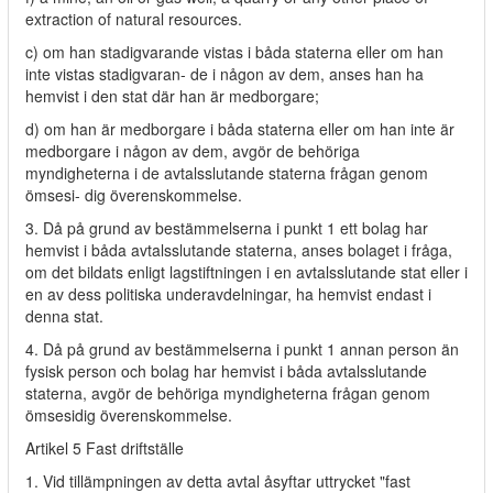
extraction of natural resources.
c) om han stadigvarande vistas i båda staterna eller om han
inte vistas stadigvaran- de i någon av dem, anses han ha
hemvist i den stat där han är medborgare;
d) om han är medborgare i båda staterna eller om han inte är
medborgare i någon av dem, avgör de behöriga
myndigheterna i de avtalsslutande staterna frågan genom
ömsesi- dig överenskommelse.
3. Då på grund av bestämmelserna i punkt 1 ett bolag har
hemvist i båda avtalsslutande staterna, anses bolaget i fråga,
om det bildats enligt lagstiftningen i en avtalsslutande stat eller i
en av dess politiska underavdelningar, ha hemvist endast i
denna stat.
4. Då på grund av bestämmelserna i punkt 1 annan person än
fysisk person och bolag har hemvist i båda avtalsslutande
staterna, avgör de behöriga myndigheterna frågan genom
ömsesidig överenskommelse.
Artikel 5 Fast driftställe
1. Vid tillämpningen av detta avtal åsyftar uttrycket "fast