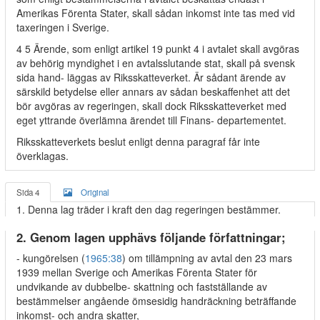
Amerikas Förenta Stater, skall sådan inkomst inte tas med vid
taxeringen i Sverige.
4 5 Ärende, som enligt artikel 19 punkt 4 i avtalet skall avgöras
av behörig myndighet i en avtalsslutande stat, skall på svensk
sida hand- läggas av Riksskatteverket. Är sådant ärende av
särskild betydelse eller annars av sådan beskaffenhet att det
bör avgöras av regeringen, skall dock Riksskatteverket med
eget yttrande överlämna ärendet till Finans- departementet.
Riksskatteverkets beslut enligt denna paragraf får inte
överklagas.
Sida 4
Original
1. Denna lag träder i kraft den dag regeringen bestämmer.
2. Genom lagen upphävs följande författningar;
- kungörelsen (
1965:38
) om tillämpning av avtal den 23 mars
1939 mellan Sverige och Amerikas Förenta Stater för
undvikande av dubbelbe- skattning och fastställande av
bestämmelser angående ömsesidig handräckning beträffande
inkomst- och andra skatter,