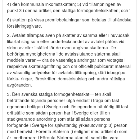
4) den kommunala inkomstskatten; 5) vid tillämpningen av
punkt 3 i denna artikel, den statliga förmögenhetsskatten; och '
6) skatten på vissa premiebetalningar som betalas till utländska
försäkringsgivare.
2. Avtalet tillämpas även på skatter av samma eller i huvudsak
likartat slag som efter undertecknandet av avtalet påförs vid
sidan av eller i stället för de ovan angivna skatterna. De
behöriga myndigheterna i de avtalsslutande staterna skall
meddela varan— dra de väsentliga ändringar som vidtagits i
respektive skattelagstiftning och om officiellt publicerat material
av väsentlig betydelse för avtalets tillämpning, däri inbegripet
förkla- ringar, föreskrifter, domstolsutslag och andra rättsliga
avgöranden.
3. Den svenska statliga förmögenhetsskat— ten skall
beträffande följande personer utgå endast i fråga om fast
egendom belägen i Sverige och lös egendom hänförlig till fast
driftställe som sådan person har i Sverige eller till en
stadigvarande anordning som står till sådan persons
förfogande i Sverige för självständig yrkesutövning: 3) person
med hemvist i Förenta Staterna (i enlighet med artikel 4) som
är medborgare i Förenta Staterna utan att samtidigt vara