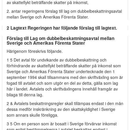
av skatteflykt beträffande skatter på inkomst,
2. antar regeringens förslag till lag om dubbelbeskattningsavtal
mellan Sverige och Amerikas Förenta Stater.
2 Lagtext Regeringen har följande förslag till lagtext.
Förslag till Lag om dubbelbeskattningsavtal mellan
Sverige och Amerikas Förenta Stater
Härigenom föreskrivs följande.
1 5 Det avtal för undvikande av dubbelbeskattning och
förhindrande av skatteflykt beträffande skatter på inkomst som
Sverige och Amerikas Förenta Stater undertecknade den 1
september 1994 skall tillsammans med den skriftväxling som är
fogad till avtalet och som utgör en del av detta, gälla som lag
här i landet. Avtalets och skriftväxlingens innehåll framgår av
bilaga till denna lag.
2 & Avtalets beskattningsregler skall tillämpas endast i den mån
dessa medför inskränkning av den skattskyldighet i Sverige
som annars skulle föreligga.
3 5 Om en person som är bosatt i Sverige förvärvar inkomst
som enligt bestämmelserna i avtalet beskattas endast i