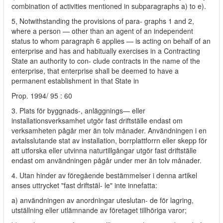
combination of activities mentioned in subparagraphs a) to e).
5, Notwithstanding the provisions of para- graphs 1 and 2,
where a person — other than an agent of an independent
status to whom paragraph 6 applies — is acting on behalf of an
enterprise and has and habitually exercises in a Contracting
State an authority to con- clude contracts in the name of the
enterprise, that enterprise shall be deemed to have a
permanent establishment in that State in
Prop. 1994/ 95 : 60
3. Plats för byggnads-, anläggnings— eller
installationsverksamhet utgör fast driftställe endast om
verksamheten pågår mer än tolv månader. Användningen i en
avtalsslutande stat av installation, borrplattforrn eller skepp för
att utforska eller utvinna naturtillgångar utgör fast driftställe
endast om användningen pågår under mer än tolv månader.
4. Utan hinder av föregående bestämmelser i denna artikel
anses uttrycket "fast driftstäl- le" inte innefatta:
a) användningen av anordningar uteslutan- de för lagring,
utställning eller utlämnande av företaget tillhöriga varor;