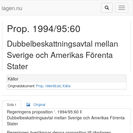
lagen.nu
Toggl
naviga
Prop. 1994/95:60
Dubbelbeskattningsavtal mellan
Sverige och Amerikas Förenta
Stater
Källor
Originaldokument:
Prop. 1994/95:60
,
Källa
Sida 1
Original
Regeringens proposition '. 1994/95:60 ll
Dubbelbeskattningsavtal mellan Sverige och Amerikas Förenta
Stater
Regeringen överlämnar denna proposition till riksdagen.