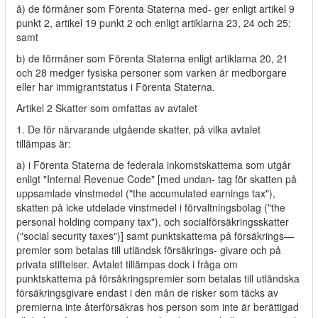
å) de förmåner som Förenta Staterna med- ger enligt artikel 9
punkt 2, artikel 19 punkt 2 och enligt artiklarna 23, 24 och 25;
samt
b) de förmåner som Förenta Staterna enligt artiklarna 20, 21
och 28 medger fysiska personer som varken är medborgare
eller har immigrantstatus i Förenta Staterna.
Artikel 2 Skatter som omfattas av avtalet
1. De för närvarande utgående skatter, på vilka avtalet
tillämpas är:
a) i Förenta Staterna de federala inkomstskattema som utgår
enligt "Internal Revenue Code" [med undan- tag för skatten på
uppsamlade vinstmedel ("the accumulated earnings tax"),
skatten på icke utdelade vinstmedel i förvaltningsbolag ("the
personal holding company tax"), och socialförsäkringsskatter
("social security taxes")] samt punktskattema på försäkrings—
premier som betalas till utländsk försäkrings- givare och på
privata stiftelser. Avtalet tillämpas dock i fråga om
punktskattema på försåkringspremier som betalas till utländska
försäkringsgivare endast i den mån de risker som täcks av
premierna inte återförsäkras hos person som inte är berättigad