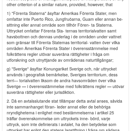
other criterion of a similar nature, provided, however, that
1) "Förenta Staterna" åsyftar Amerikas Förenta Stater, men
omfattar inte Puerto Rico, Jungfruöarna, Guam eller annan be-
sittning eller annat område som tillhör Fören- ta Staterna.
Uttrycket omfattar Förenta Sta- ternas territorialvatten samt
havsbottnen och dennas underlag i de områden under vattnet
som gränsar till Förenta Statemas territorial- vatten över vilka
områden Amerikas Förenta Stater i överensstärnmelse med
folkrättens regler utövar suveräna rättigheter i fråga om
utforskning och utnyttjande av områdenas naturtillgångar;
g) "Sverige" åsyftar Konungariket Sverige och, når uttrycket
används i geografisk bemärkelse, Sveriges territorium, dess
terri— torialvatten liksom de andra havsområden över vilka
Sverige
—
i överensstämmelse med folkrättens regler
—
utövar
suveräna rättigheter eller jurisdiktion.
2. Då en avtalsslutande stat tillämpar detta avtal anses, såvida
inte sammanhanget föran- leder annat eller de behöriga
nryndighetema i enlighet med bestämmelserna i artikel 25
träffar överenskommelse om uttryckets inne- börd, varje
uttryck, som inte definierats i avtalet, ha den betydelse som
uttrycket har enligt den statens lagstiftning i fråga om sådana