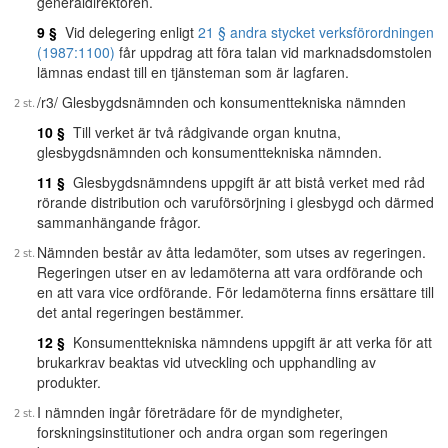
generaldirektören.
9 §
Vid delegering enligt
21 § andra stycket verksförordningen
(1987:1100)
får uppdrag att föra talan vid marknadsdomstolen
lämnas endast till en tjänsteman som är lagfaren.
/r3/ Glesbygdsnämnden och konsumenttekniska nämnden
10 §
Till verket är två rådgivande organ knutna,
glesbygdsnämnden och konsumenttekniska nämnden.
11 §
Glesbygdsnämndens uppgift är att bistå verket med råd
rörande distribution och varuförsörjning i glesbygd och därmed
sammanhängande frågor.
Nämnden består av åtta ledamöter, som utses av regeringen.
Regeringen utser en av ledamöterna att vara ordförande och
en att vara vice ordförande. För ledamöterna finns ersättare till
det antal regeringen bestämmer.
12 §
Konsumenttekniska nämndens uppgift är att verka för att
brukarkrav beaktas vid utveckling och upphandling av
produkter.
I nämnden ingår företrädare för de myndigheter,
forskningsinstitutioner och andra organ som regeringen