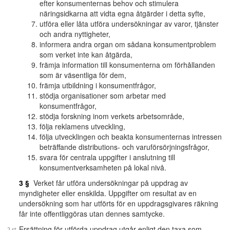
efter konsumenternas behov och stimulera
näringsidkarna att vidta egna åtgärder i detta syfte,
utföra eller låta utföra undersökningar av varor, tjänster
och andra nyttigheter,
informera andra organ om sådana konsumentproblem
som verket inte kan åtgärda,
främja information till konsumenterna om förhållanden
som är väsentliga för dem,
främja utbildning i konsumentfrågor,
stödja organisationer som arbetar med
konsumentfrågor,
stödja forskning inom verkets arbetsområde,
följa reklamens utveckling,
följa utvecklingen och beakta konsumenternas intressen
beträffande distributions- och varuförsörjningsfrågor,
svara för centrala uppgifter i anslutning till
konsumentverksamheten på lokal nivå.
3 §
Verket får utföra undersökningar på uppdrag av
myndigheter eller enskilda. Uppgifter om resultat av en
undersökning som har utförts för en uppdragsgivares räkning
får inte offentliggöras utan dennes samtycke.
Ersättning för utförda uppdrag utgår enligt den taxa som