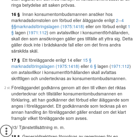
ringa betydelse att saken prövas.
16 §
Innan konsumentombudsmannen ansöker hos
marknadsdomstolen om förbud eller åläggande enligt
2
--
4
§§
marknadsföringslagen (1975:1418)
eller om förbud enligt
1
§
lagen (
1971:112
) om avtalsvillkor i konsumentförhållanden,
skall den som ansökningen gäller ges tillfälle att yttra sig. Detta
gäller dock inte i brådskande fall eller om det finns andra
särskilda skäl.
17 §
Ett föreläggande enligt 14 eller
15 §
marknadsföringslagen (1975:1418)
eller
6 §
lagen (
1971:112
)
om avtalsvillkor i konsumentförhållanden skall avfattas
skriftligen och undertecknas av konsumentombudsmannen.
Föreläggandet godkänns genom att den till vilken det riktas
undertecknar och tillställer konsumentombudsmannen en
förklaring, att han godkänner det förbud eller åläggande som
anges i föreläggandet. Ett godkännande som tecknas på en
annan handling än föreläggandet gäller endast om det klart
framgår vilket föreläggande som avses.
/r3/ Tjänstetillsättning m. m.
18 §
Generaldirektören förordnas av regeringen för en