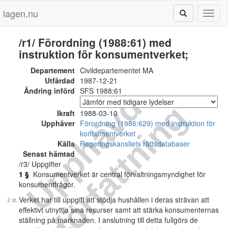
lagen.nu
Toggl
naviga
/r1/ Förordning (1988:61) med
instruktion för konsumentverket;
Departement
Civildepartementet MA
Utfärdad
1987-12-21
Ändring införd
SFS 1988:61
U
p
p
h
ä
v
d
f
ö
r
f
a
t
t
n
i
n
g
Ikraft
1988-03-10
Upphäver
Förordning (1986:629) med instruktion för
konsumentverket
Källa
Regeringskansliets rättsdatabaser
Senast hämtad
/r3/ Uppgifter
1 §
Konsumentverket är central förvaltningsmyndighet för
konsumentfrågor.
Verket har till uppgift att stödja hushållen i deras strävan att
effektivt utnyttja sina resurser samt att stärka konsumenternas
ställning på marknaden. I anslutning till detta fullgörs de