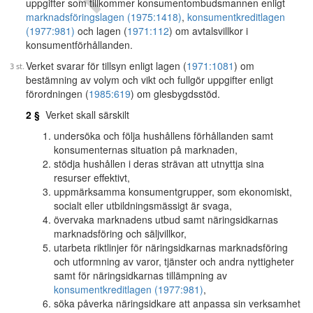
uppgifter som tillkommer konsumentombudsmannen enligt
marknadsföringslagen (1975:1418)
,
konsumentkreditlagen
(1977:981)
och lagen (
1971:112
) om avtalsvillkor i
konsumentförhållanden.
Verket svarar för tillsyn enligt lagen (
1971:1081
) om
bestämning av volym och vikt och fullgör uppgifter enligt
förordningen (
1985:619
) om glesbygdsstöd.
2 §
Verket skall särskilt
undersöka och följa hushållens förhållanden samt
konsumenternas situation på marknaden,
stödja hushållen i deras strävan att utnyttja sina
resurser effektivt,
uppmärksamma konsumentgrupper, som ekonomiskt,
socialt eller utbildningsmässigt är svaga,
övervaka marknadens utbud samt näringsidkarnas
marknadsföring och säljvillkor,
utarbeta riktlinjer för näringsidkarnas marknadsföring
och utformning av varor, tjänster och andra nyttigheter
samt för näringsidkarnas tillämpning av
konsumentkreditlagen (1977:981)
,
söka påverka näringsidkare att anpassa sin verksamhet