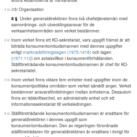
andra ledamöterna är närvarande.
/r3/ Organisation
8 §
Under generaldirektören finns två chefstjänstemän med
samordnings- och utvecklingsansvar för de
verksamhetsområden som verket bestämmer.
Inom verket finns ett KO-sekretariat, vars uppgift främst är att
biträda konsumentombudsmannen med dennes uppgifter
enligt
marknadsföringslagen (1975:1418)
och lagen
(
1971:112
) om avtalsvillkor i konsumentförhållanden.
Ställföreträdande konsumentombudsmannen är chef för KO-
sekretariatet.
Inom verket finns vidare fem enheter med uppgifter inom de
konsumentpolitiska områden som verket särskilt anger. Verket
bestämmer ansvarsfördelningen mellan enheterna. Dessutom
finns en tidskriftsenhet, en administrativ enhet och ett
informationssekretariat till verksledningen.
Ställföreträdande konsumentombudsmannen är ersättare för
generaldirektören i dennes uppgift som
konsumentombudsman. Den av regeringen förordnade
ställföreträdaren för generaldirektören är ersättare i övrigt för