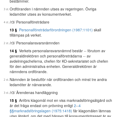
bestämmer.
Ordföranden i nämnden utses av regeringen. Övriga
ledamöter utses av konsumentverket.
/r3/ Personalföreträdare
13 §
Personalföreträdarförordningen (1987:1101)
skall
tillämpas på verket.
/r3/ Personalansvarsnämnden
14 §
Verkets personalansvarsnämnd består -- förutom av
generaldirektören och personalföreträdarna -- av
avdelningscheferna, chefen för KO-sekretariatet och chefen
för den administrativa enheten. Generaldirektören är
nämndens ordförande.
Nämnden är beslutför när ordföranden och minst tre andra
ledamöter är närvarande.
/r3/ Ärendenas handläggning
15 §
Anförs klagomål mot en viss marknadsföringsåtgärd och
är det fråga endast om prövning enligt
2
--
4
§§
marknadsföringslagen (1975:1418)
får klagomålen lämnas
utan åtgärd, om det med hänsyn till konsumentintresset är av