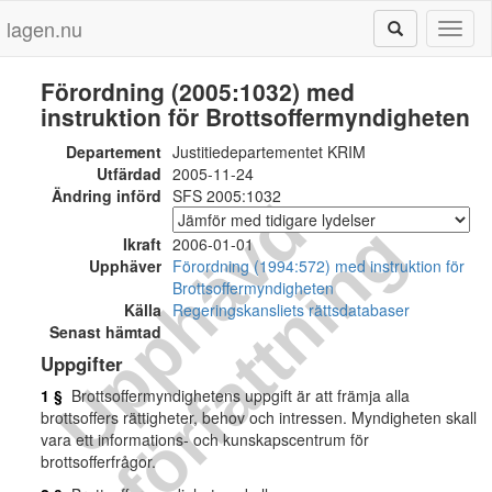
lagen.nu
Toggl
naviga
Förordning (2005:1032) med
instruktion för Brottsoffermyndigheten
Departement
Justitiedepartementet KRIM
Utfärdad
2005-11-24
Ändring införd
SFS 2005:1032
U
p
p
h
ä
v
d
f
ö
r
f
a
t
t
n
i
n
g
Ikraft
2006-01-01
Upphäver
Förordning (1994:572) med instruktion för
Brottsoffermyndigheten
Källa
Regeringskansliets rättsdatabaser
Senast hämtad
Uppgifter
1 §
Brottsoffermyndighetens uppgift är att främja alla
brottsoffers rättigheter, behov och intressen. Myndigheten skall
vara ett informations- och kunskapscentrum för
brottsofferfrågor.