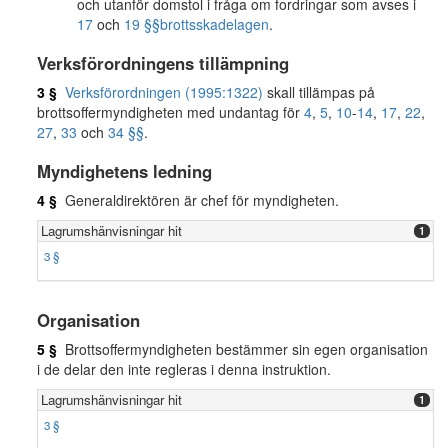
och utanför domstol i fråga om fordringar som avses i
17
och
19 §§
brottsskadelagen
.
Verksförordningens tillämpning
3 §
Verksförordningen (1995:1322)
skall tillämpas på
brottsoffermyndigheten med undantag för
4
,
5
,
10
-
14
,
17
,
22
,
27
,
33
och
34 §§
.
Myndighetens ledning
4 §
Generaldirektören är chef för myndigheten.
Lagrumshänvisningar hit
1
3 §
Organisation
5 §
Brottsoffermyndigheten bestämmer sin egen organisation
i de delar den inte regleras i denna instruktion.
Lagrumshänvisningar hit
1
3 §