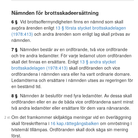
Nämnden för brottsskadeersättning
6 §
Vid brottsoffermyndigheten finns en nämnd som skall
avgöra ärenden enligt
13 § första stycket brottsskadelagen
(1978:413)
och andra ärenden som enligt lag skall prövas av
nämnden.
7 §
Nämnden består av en ordförande, två vice ordförande
och tre andra ledamöter. För varje ledamot utom ordföranden
skall det finnas en ersättare. Enligt
13 § andra stycket
brottsskadelagen (1978:413)
skall ordföranden och vice
ordförandena i nämnden vara eller ha varit ordinarie domare.
Ledamöterna och ersättare i nämnden utses av regeringen för
en bestämd tid.
8 §
Nämnden är beslutför med fyra ledamöter. Av dessa skall
ordföranden eller en av de båda vice ordförandena samt minst
två andra ledamöter eller ersättare för dem vara närvarande.
Om det framkommer skiljaktiga meningar vid en överläggning
skall föreskrifterna i
16 kap.
rättegångsbalken
om omröstning i
tvistemål tillämpas. Ordföranden skall dock säga sin mening
först.