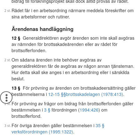
bidrag till forskningsprojekt skall dock alltid prövas av rådet.
Rådet får i en arbetsordning närmare meddela föreskrifter om
sina arbetsformer och rutiner.
Ärendenas handläggning
12 §
Generaldirektören avgör ärenden som inte skall avgöras
av nämnden för brottsskadeärenden eller av rådet för
brottsofferfonden.
Om sådana ärenden inte behöver avgöras av
generaldirektören får de avgöras av någon annan tjänsteman.
Hur detta skall ske anges i en arbetsordning eller i särskilda
beslut.
13 §
För prövning av ärenden om brottsskadeersättning gäller
bestämmelserna i
12
-
15 §§
brottsskadelagen (1978:413)
.
För prövning av frågor om bidrag från brottsofferfonden gäller
bestämmelsen i
3 §
förordningen (
1994:426
) om
brottsofferfond.
För övriga ärenden gäller bestämmelsen i
35 §
verksförordningen (1995:1322)
.