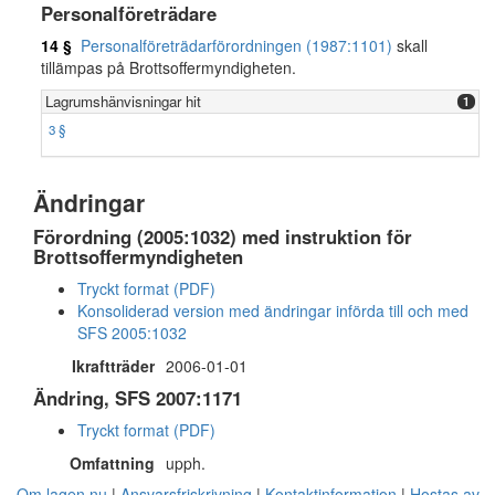
Personalföreträdare
14 §
Personalföreträdarförordningen (1987:1101)
skall
tillämpas på Brottsoffermyndigheten.
Lagrumshänvisningar hit
1
3 §
Ändringar
Förordning (2005:1032) med instruktion för
Brottsoffermyndigheten
Tryckt format (PDF)
Konsoliderad version med ändringar införda till och med
SFS 2005:1032
Ikraftträder
2006-01-01
Ändring, SFS 2007:1171
Tryckt format (PDF)
Omfattning
upph.
Om lagen.nu
Ansvarsfriskrivning
Kontaktinformation
Hostas av