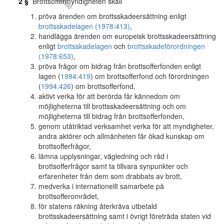
2 §
Brottsoffermyndigheten skall
pröva ärenden om brottsskadeersättning enligt
brottsskadelagen (1978:413)
,
handlägga ärenden om europeisk brottsskadeersättning
enligt
brottsskadelagen
och
brottsskadeförordningen
(1978:653)
,
pröva frågor om bidrag från brottsofferfonden enligt
lagen (
1994:419
) om brottsofferfond och förordningen
(
1994:426
) om brottsofferfond,
aktivt verka för att berörda får kännedom om
möjligheterna till brottsskadeersättning och om
möjligheterna till bidrag från brottsofferfonden,
genom utåtriktad verksamhet verka för att myndigheter,
andra aktörer och allmänheten får ökad kunskap om
brottsofferfrågor,
lämna upplysningar, vägledning och råd i
brottsofferfrågor samt ta tillvara synpunkter och
erfarenheter från dem som drabbats av brott,
medverka i internationellt samarbete på
brottsofferområdet,
för statens räkning återkräva utbetald
brottsskadeersättning samt i övrigt företräda staten vid