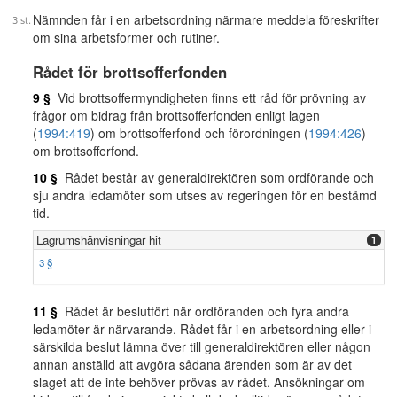
Nämnden får i en arbetsordning närmare meddela föreskrifter
om sina arbetsformer och rutiner.
Rådet för brottsofferfonden
9 §
Vid brottsoffermyndigheten finns ett råd för prövning av
frågor om bidrag från brottsofferfonden enligt lagen
(
1994:419
) om brottsofferfond och förordningen (
1994:426
)
om brottsofferfond.
10 §
Rådet består av generaldirektören som ordförande och
sju andra ledamöter som utses av regeringen för en bestämd
tid.
Lagrumshänvisningar hit
1
3 §
11 §
Rådet är beslutfört när ordföranden och fyra andra
ledamöter är närvarande. Rådet får i en arbetsordning eller i
särskilda beslut lämna över till generaldirektören eller någon
annan anställd att avgöra sådana ärenden som är av det
slaget att de inte behöver prövas av rådet. Ansökningar om