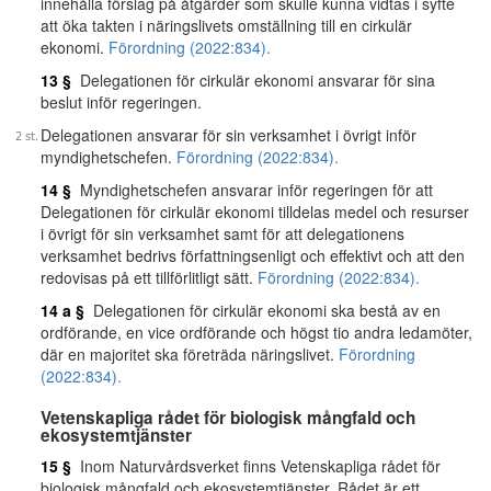
innehålla förslag på åtgärder som skulle kunna vidtas i syfte
att öka takten i näringslivets omställning till en cirkulär
ekonomi.
Förordning (2022:834).
13 §
Delegationen för cirkulär ekonomi ansvarar för sina
beslut inför regeringen.
Delegationen ansvarar för sin verksamhet i övrigt inför
myndighetschefen.
Förordning (2022:834).
14 §
Myndighetschefen ansvarar inför regeringen för att
Delegationen för cirkulär ekonomi tilldelas medel och resurser
i övrigt för sin verksamhet samt för att delegationens
verksamhet bedrivs författningsenligt och effektivt och att den
redovisas på ett tillförlitligt sätt.
Förordning (2022:834).
14 a §
Delegationen för cirkulär ekonomi ska bestå av en
ordförande, en vice ordförande och högst tio andra ledamöter,
där en majoritet ska företräda näringslivet.
Förordning
(2022:834).
Vetenskapliga rådet för biologisk mångfald och
ekosystemtjänster
15 §
Inom Naturvårdsverket finns Vetenskapliga rådet för
biologisk mångfald och ekosystemtjänster. Rådet är ett