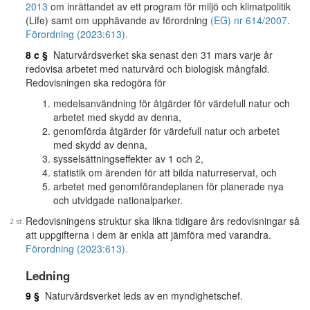
2013
om inrättandet av ett program för miljö och klimatpolitik
(Life) samt om upphävande av förordning
(EG) nr 614/2007
.
Förordning (2023:613).
8 c §
Naturvårdsverket ska senast den 31 mars varje år
redovisa arbetet med naturvård och biologisk mångfald.
Redovisningen ska redogöra för
medelsanvändning för åtgärder för värdefull natur och
arbetet med skydd av denna,
genomförda åtgärder för värdefull natur och arbetet
med skydd av denna,
sysselsättningseffekter av 1 och 2,
statistik om ärenden för att bilda naturreservat, och
arbetet med genomförandeplanen för planerade nya
och utvidgade nationalparker.
Redovisningens struktur ska likna tidigare års redovisningar så
att uppgifterna i dem är enkla att jämföra med varandra.
Förordning (2023:613).
Ledning
9 §
Naturvårdsverket leds av en myndighetschef.