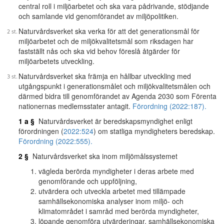
central roll i miljöarbetet och ska vara pådrivande, stödjande
och samlande vid genomförandet av miljöpolitiken.
Naturvårdsverket ska verka för att det generationsmål för
miljöarbetet och de miljökvalitetsmål som riksdagen har
fastställt nås och ska vid behov föreslå åtgärder för
miljöarbetets utveckling.
Naturvårdsverket ska främja en hållbar utveckling med
utgångspunkt i generationsmålet och miljökvalitetsmålen och
därmed bidra till genomförandet av Agenda 2030 som Förenta
nationernas medlemsstater antagit.
Förordning (2022:187).
1 a §
Naturvårdsverket är beredskapsmyndighet enligt
förordningen (
2022:524
) om statliga myndigheters beredskap.
Förordning (2022:555).
2 §
Naturvårdsverket ska inom miljömålssystemet
vägleda berörda myndigheter i deras arbete med
genomförande och uppföljning,
utvärdera och utveckla arbetet med tillämpade
samhällsekonomiska analyser inom miljö- och
klimatområdet i samråd med berörda myndigheter,
löpande genomföra utvärderingar, samhällsekonomiska