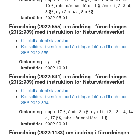
10 §, rubr. närmast före 11 §; ändr. 1, 2, 3, 4,
8 §§; nya 2 a, 4 a, 8 b §§
Ikraftträder
2022-05-01
Förordning (2022:555) om ändring i förordningen
(2012:989) med instruktion för Naturvårdsverket
Officiell autentisk version
Konsoliderad version med ändringar införda till och med
SFS 2022:555
Omfattning
ny 1 a §
Ikraftträder
2022-10-01
Förordning (2022:834) om ändring i förordningen
(2012:989) med instruktion för Naturvårdsverket
Officiell autentisk version
Konsoliderad version med ändringar införda till och med
SFS 2022:834
Omfattning
upph. 17 §; ändr. 2 a §; nya 11, 12, 13, 14, 14
a, 17 §§, rubr. närmast före 11 §
Ikraftträder
2022-09-01
Förordning (2022:1183) om ändring i förordningen