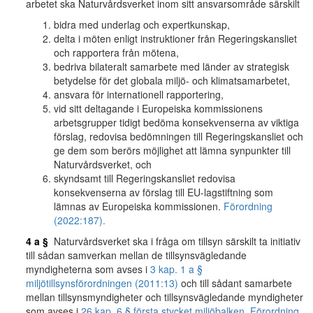
arbetet ska Naturvårdsverket inom sitt ansvarsområde särskilt
bidra med underlag och expertkunskap,
delta i möten enligt instruktioner från Regeringskansliet
och rapportera från mötena,
bedriva bilateralt samarbete med länder av strategisk
betydelse för det globala miljö- och klimatsamarbetet,
ansvara för internationell rapportering,
vid sitt deltagande i Europeiska kommissionens
arbetsgrupper tidigt bedöma konsekvenserna av viktiga
förslag, redovisa bedömningen till Regeringskansliet och
ge dem som berörs möjlighet att lämna synpunkter till
Naturvårdsverket, och
skyndsamt till Regeringskansliet redovisa
konsekvenserna av förslag till EU-lagstiftning som
lämnas av Europeiska kommissionen.
Förordning
(2022:187).
4 a §
Naturvårdsverket ska i fråga om tillsyn särskilt ta initiativ
till sådan samverkan mellan de tillsynsvägledande
myndigheterna som avses i
3 kap. 1 a §
miljötillsynsförordningen (2011:13)
och till sådant samarbete
mellan tillsynsmyndigheter och tillsynsvägledande myndigheter
som avses i
26 kap. 6 § första stycket miljöbalken
.
Förordning