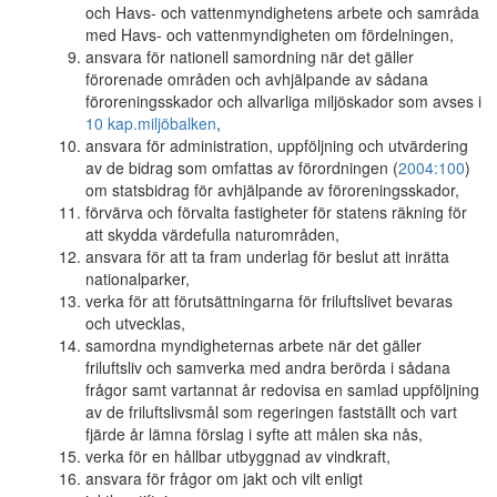
och Havs- och vattenmyndighetens arbete och samråda
med Havs- och vattenmyndigheten om fördelningen,
ansvara för nationell samordning när det gäller
förorenade områden och avhjälpande av sådana
föroreningsskador och allvarliga miljöskador som avses i
10 kap.
miljöbalken
,
ansvara för administration, uppföljning och utvärdering
av de bidrag som omfattas av förordningen (
2004:100
)
om statsbidrag för avhjälpande av föroreningsskador,
förvärva och förvalta fastigheter för statens räkning för
att skydda värdefulla naturområden,
ansvara för att ta fram underlag för beslut att inrätta
nationalparker,
verka för att förutsättningarna för friluftslivet bevaras
och utvecklas,
samordna myndigheternas arbete när det gäller
friluftsliv och samverka med andra berörda i sådana
frågor samt vartannat år redovisa en samlad uppföljning
av de friluftslivsmål som regeringen fastställt och vart
fjärde år lämna förslag i syfte att målen ska nås,
verka för en hållbar utbyggnad av vindkraft,
ansvara för frågor om jakt och vilt enligt