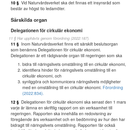
10 §
Vid Naturvårdsverket ska det finnas ett insynsråd som
består av högst tio ledamöter.
Särskilda organ
Delegationen för cirkulär ekonomi
11 § Har upphävts genom förordning (2022:187).
11 §
Inom Naturvårdsverket finns ett särskilt beslutsorgan
som benämns Delegationen för cirkulär ekonomi.
Delegationen är ett rådgivande organ till regeringen som ska
bidra till näringslivets omställning till en cirkulär ekonomi,
identifiera hinder för näringslivets omställning till en
cirkulär ekonomi, och
synliggöra och kommunicera näringslivets möjligheter
med en omställning till en cirkulär ekonomi.
Förordning
(2022:834).
12 §
Delegationen för cirkulär ekonomi ska senast den 1 mars
varje år lämna en skriftlig rapport om sin verksamhet till
regeringen. Rapporten ska innehålla en redovisning av
föregående års verksamhet och en bedömning av hur den har
bidragit till näringslivets omställning. Rapporten får också