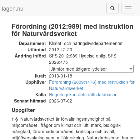
lagen.nu
Toggl
naviga
Förordning (2012:989) med instruktion
för Naturvårdsverket
Departement
Klimat- och näringslivsdepartementet
Utfärdad
2012-12-20
Ändring införd
SFS 2012:989 i lydelse enligt SFS
2026:475
Ikraft
2013-01-18
Upphäver
Förordning (2009:1476) med instruktion för
Naturvårdsverket
Källa
Regeringskansliets rättsdatabaser
Senast hämtad
2026-07-02
Uppgifter
1 §
Naturvårdsverket är förvaltningsmyndighet på
miljöområdet i frågor om klimat och luft, mark, biologisk
mångfald, förorenade områden, kretslopp och avfall,
miljöövervakning samt miljöforskning. Naturvårdsverket har en