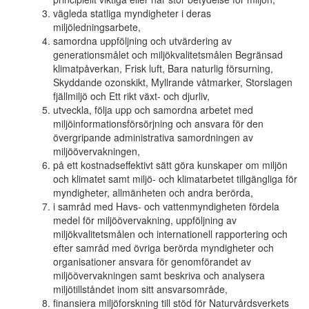
vägleda statliga myndigheter i deras
miljöledningsarbete,
samordna uppföljning och utvärdering av
generationsmålet och miljökvalitetsmålen Begränsad
klimatpåverkan, Frisk luft, Bara naturlig försurning,
Skyddande ozonskikt, Myllrande våtmarker, Storslagen
fjällmiljö och Ett rikt växt- och djurliv,
utveckla, följa upp och samordna arbetet med
miljöinformationsförsörjning och ansvara för den
övergripande administrativa samordningen av
miljöövervakningen,
på ett kostnadseffektivt sätt göra kunskaper om miljön
och klimatet samt miljö- och klimatarbetet tillgängliga för
myndigheter, allmänheten och andra berörda,
i samråd med Havs- och vattenmyndigheten fördela
medel för miljöövervakning, uppföljning av
miljökvalitetsmålen och internationell rapportering och
efter samråd med övriga berörda myndigheter och
organisationer ansvara för genomförandet av
miljöövervakningen samt beskriva och analysera
miljötillståndet inom sitt ansvarsområde,
finansiera miljöforskning till stöd för Naturvårdsverkets