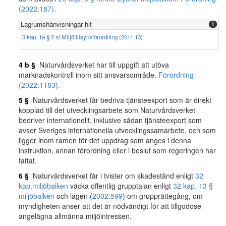
(2022:187).
Lagrumshänvisningar hit
1
3 kap. 1a § 2 st Miljötillsynsförordning (2011:13)
4 b §
Naturvårdsverket har till uppgift att utöva
marknadskontroll inom sitt ansvarsområde.
Förordning
(2022:1183).
5 §
Naturvårdsverket får bedriva tjänsteexport som är direkt
kopplad till det utvecklingsarbete som Naturvårdsverket
bedriver internationellt, inklusive sådan tjänsteexport som
avser Sveriges internationella utvecklingssamarbete, och som
ligger inom ramen för det uppdrag som anges i denna
instruktion, annan förordning eller i beslut som regeringen har
fattat.
6 §
Naturvårdsverket får i tvister om skadestånd enligt
32
kap.
miljöbalken
väcka offentlig grupptalan enligt
32 kap. 13 §
miljöbalken
och lagen (
2002:599
) om grupprättegång, om
myndigheten anser att det är nödvändigt för att tillgodose
angelägna allmänna miljöintressen.