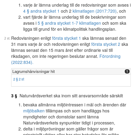
varje år lämna underlag till de redovisningar som avses i
4 § andra stycket 1
och 2
klimatlagen (2017:720)
, och
vart fjärde år lämna underlag till de beskrivningar som
avses i
5 § andra stycket 1-7 klimatlagen
och som ska
ligga till grund för en klimatpolitisk handlingsplan.
Redovisningen enligt
första stycket 1
ska lämnas senast den
31 mars varje år och redovisningen enligt
första stycket 2
ska
lämnas senast den 15 mars året efter ordinarie val till
riksdagen, om inte regeringen beslutar annat.
Förordning
(2022:834).
Lagrumshänvisningar hit
1
2 § 2 st
3 §
Naturvårdsverket ska inom sitt ansvarsområde särskilt
bevaka allmänna miljöintressen i mål och ärenden där
miljöbalken
tillämpas och som handläggs hos
myndigheter och domstolar samt lämna
Naturvårdsverkets synpunkter tidigt i processen,
delta i miljöprövningar som gäller frågor som är
principiellt viktiga eller har stor betydelse för miljön,