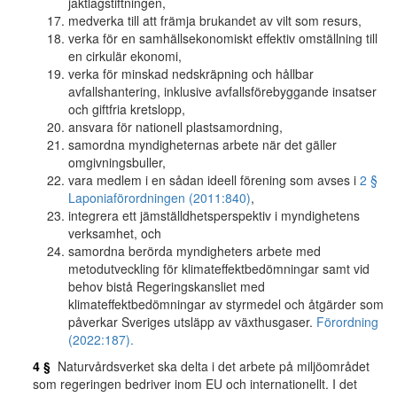
jaktlagstiftningen,
medverka till att främja brukandet av vilt som resurs,
verka för en samhällsekonomiskt effektiv omställning till
en cirkulär ekonomi,
verka för minskad nedskräpning och hållbar
avfallshantering, inklusive avfallsförebyggande insatser
och giftfria kretslopp,
ansvara för nationell plastsamordning,
samordna myndigheternas arbete när det gäller
omgivningsbuller,
vara medlem i en sådan ideell förening som avses i
2 §
Laponiaförordningen (2011:840)
,
integrera ett jämställdhetsperspektiv i myndighetens
verksamhet, och
samordna berörda myndigheters arbete med
metodutveckling för klimateffektbedömningar samt vid
behov bistå Regeringskansliet med
klimateffektbedömningar av styrmedel och åtgärder som
påverkar Sveriges utsläpp av växthusgaser.
Förordning
(2022:187).
4 §
Naturvårdsverket ska delta i det arbete på miljöområdet
som regeringen bedriver inom EU och internationellt. I det