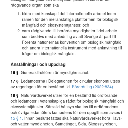
rådgivande organ som ska
bidra med kunskap i det internationella arbetet inom
ramen för den mellanstatliga plattformen för biologisk
mångfald och ekosystemtjänster, och
vara rådgivande till berörda myndigheter i det arbete
som bedrivs med anledning av att Sverige är part till
Förenta nationernas konvention om biologisk mångfald
och andra internationella instrument med anknytning till
frågor om biologisk mångfald.
Anställningar och uppdrag
16 §
Generaldirektören är myndighetschef.
17 §
Ledamöterna i Delegationen för cirkulär ekonomi utses
av regeringen för en bestämd tid.
Förordning (2022:834).
18 §
Naturvårdsverket utser för en bestämd tid ordförande
och ledamöter i Vetenskapliga rådet för biologisk mångfald och
ekosystemtjänster. Särskild hänsyn ska tas till ordförandens
och övriga ledamöters kompetens för den uppgift som avses i
15 § 1.
Innan beslutet fattas ska Naturvårdsverket höra Havs-
och vattenmyndigheten, Sametinget, Sida, Skogsstyrelsen,