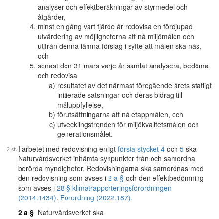
analyser och effektberäkningar av styrmedel och
åtgärder,
minst en gång vart fjärde år redovisa en fördjupad
utvärdering av möjligheterna att nå miljömålen och
utifrån denna lämna förslag i syfte att målen ska nås,
och
senast den 31 mars varje år samlat analysera, bedöma
och redovisa
resultatet av det närmast föregående årets statligt
initierade satsningar och deras bidrag till
måluppfyllelse,
förutsättningarna att nå etappmålen, och
utvecklingstrenden för miljökvalitetsmålen och
generationsmålet.
I arbetet med redovisning enligt
första stycket 4
och
5
ska
Naturvårdsverket inhämta synpunkter från och samordna
berörda myndigheter. Redovisningarna ska samordnas med
den redovisning som avses i
2 a §
och den effektbedömning
som avses i
28 § klimatrapporteringsförordningen
(2014:1434)
.
Förordning (2022:187).
2 a §
Naturvårdsverket ska