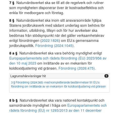
7 §
Naturvårdsverket ska se till att de regelverk och rutiner
som myndigheten disponerar över är kostnadseffektiva och
enkla för medborgare och företag.
8 §
Naturvårdsverket ska inom sitt ansvarsområde hjälpa
Statens jordbruksverk med sådant underlag som behövs för
information, utbildning, tillsyn och för hur avvikelser ska
bedömas från stödsynpunkt när det gäller verksamhetskrav
enligt förordningen (
2022:1826
) om EU:s gemensamma
jordbrukspolitik.
Förordning (2024:1045).
8 a §
Naturvårdsverket ska vara behörig myndighet enligt
Europaparlamentets och rådets förordning (EU) 2023/956 av
den 10 maj 2023
om inrättande av en mekanism för
koldioxidjustering vid gränsen.
Förordning (2026:475).
Lagrumshänvisningar hit
1
3 § Förordning (2024:365) med kompletterande bestämmelser till EU:s
förordning om inrättande av en mekanism för koldioxidjustering vid gränsen
8 b §
Naturvårdsverket ska vara nationell kontaktpunkt och
samordnande myndighet i fråga om
Europaparlamentets och
rådets förordning (EU) nr 1293/2013 av den 11 december