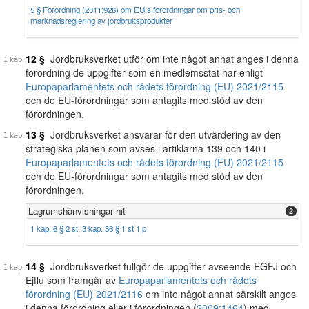
5 § Förordning (2011:926) om EU:s förordningar om pris- och
marknadsreglering av jordbruksprodukter
12 §
Jordbruksverket utför om inte något annat anges i denna
förordning de uppgifter som en medlemsstat har enligt
Europaparlamentets och rådets förordning (EU) 2021/2115
och de EU-förordningar som antagits med stöd av den
förordningen.
13 §
Jordbruksverket ansvarar för den utvärdering av den
strategiska planen som avses i artiklarna 139 och 140 i
Europaparlamentets och rådets förordning (EU) 2021/2115
och de EU-förordningar som antagits med stöd av den
förordningen.
Lagrumshänvisningar hit
2
1 kap. 6 § 2 st
,
3 kap. 36 § 1 st 1 p
14 §
Jordbruksverket fullgör de uppgifter avseende EGFJ och
Ejflu som framgår av
Europaparlamentets och rådets
förordning (EU) 2021/2116
om inte något annat särskilt anges
i denna förordning eller i förordningen (
2009:1464
) med