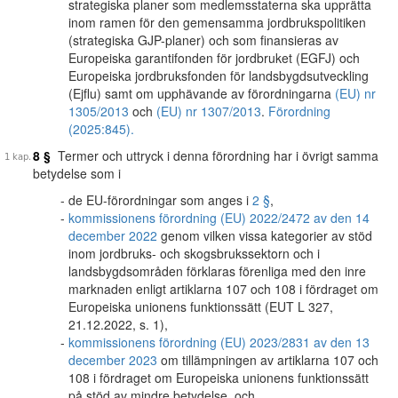
strategiska planer som medlemsstaterna ska upprätta
inom ramen för den gemensamma jordbrukspolitiken
(strategiska GJP-planer) och som finansieras av
Europeiska garantifonden för jordbruket (EGFJ) och
Europeiska jordbruksfonden för landsbygdsutveckling
(Ejflu) samt om upphävande av förordningarna
(EU) nr
1305/2013
och
(EU) nr 1307/2013
.
Förordning
(2025:845).
8 §
Termer och uttryck i denna förordning har i övrigt samma
betydelse som i
de EU-förordningar som anges i
2 §
,
kommissionens förordning (EU) 2022/2472 av den 14
december 2022
genom vilken vissa kategorier av stöd
inom jordbruks- och skogsbrukssektorn och i
landsbygdsområden förklaras förenliga med den inre
marknaden enligt artiklarna 107 och 108 i fördraget om
Europeiska unionens funktionssätt (EUT L 327,
21.12.2022, s. 1),
kommissionens förordning (EU) 2023/2831 av den 13
december 2023
om tillämpningen av artiklarna 107 och
108 i fördraget om Europeiska unionens funktionssätt
på stöd av mindre betydelse, och