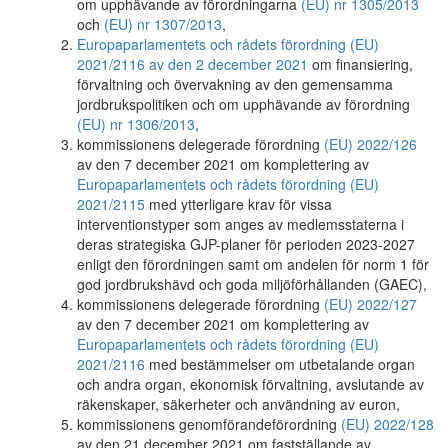
om upphävande av förordningarna
(EU) nr 1305/2013
och
(EU) nr 1307/2013
,
Europaparlamentets och rådets förordning (EU)
2021/2116 av den 2 december 2021
om finansiering,
förvaltning och övervakning av den gemensamma
jordbrukspolitiken och om upphävande av förordning
(EU) nr 1306/2013
,
kommissionens delegerade förordning
(EU) 2022/126
av den 7 december 2021 om komplettering av
Europaparlamentets och rådets förordning (EU)
2021/2115
med ytterligare krav för vissa
interventionstyper som anges av medlemsstaterna i
deras strategiska GJP-planer för perioden 2023-2027
enligt den förordningen samt om andelen för norm 1 för
god jordbrukshävd och goda miljöförhållanden (GAEC),
kommissionens delegerade förordning
(EU) 2022/127
av den 7 december 2021 om komplettering av
Europaparlamentets och rådets förordning (EU)
2021/2116
med bestämmelser om utbetalande organ
och andra organ, ekonomisk förvaltning, avslutande av
räkenskaper, säkerheter och användning av euron,
kommissionens genomförandeförordning
(EU) 2022/128
av den 21 december 2021 om fastställande av