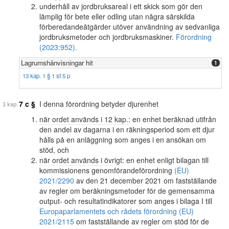
underhåll av jordbruksareal i ett skick som gör den
lämplig för bete eller odling utan några särskilda
förberedandeåtgärder utöver användning av sedvanliga
jordbruksmetoder och jordbruksmaskiner.
Förordning
(2023:952).
Lagrumshänvisningar hit
1
13 kap. 1 § 1 st 5 p
7 c §
I denna förordning betyder djurenhet
när ordet används i 12 kap.
: en enhet beräknad utifrån
den andel av dagarna i en räkningsperiod som ett djur
hålls på en anläggning som anges i en ansökan om
stöd, och
när ordet används i övrigt
: en enhet enligt bilagan till
kommissionens genomförandeförordning
(EU)
2021/2290
av den 21 december 2021 om fastställande
av regler om beräkningsmetoder för de gemensamma
output- och resultatindikatorer som anges i bilaga I till
Europaparlamentets och rådets förordning (EU)
2021/2115
om fastställande av regler om stöd för de