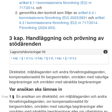
artikel 6.1 i kommissionens förordning (EU) nr
717/2014
, och
genomföra den kontroll som följer av
artikel 6.4 i
kommissionens förordning (EU) 2023/2831
och
artikel
6.3 i kommissionens förordning (EU) nr 717/2014
.
Förordning (2024:453).
3 kap. Handläggning och prövning av
stödärenden
Lagrumshänvisningar hit
3
1 kap. 1 § 1 st 3 p
,
13 kap. 7 § 3 st
,
1 kap. 1 § 1 st 5 p
Direktstöd, miljöåtaganden och andra förvaltningsåtaganden,
kompensationsstöd för bergsområden, områden med naturliga
begränsningar och områden med särskilda begränsningar
Var ansökan ska lämnas in
1 §
En ansökan om direktstöd, om miljöåtaganden och andra
förvaltningsåtaganden, om kompensationsstöd för
bergsområden, områden med naturliga begränsningar eller
områden med särskilda begränsningar eller om utbetalning av