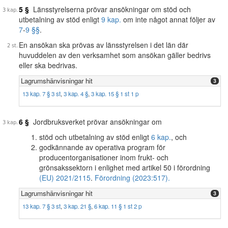
5 §
Länsstyrelserna prövar ansökningar om stöd och
utbetalning av stöd enligt
9 kap.
om inte något annat följer av
7
-
9 §§
.
En ansökan ska prövas av länsstyrelsen i det län där
huvuddelen av den verksamhet som ansökan gäller bedrivs
eller ska bedrivas.
Lagrumshänvisningar hit
3
13 kap. 7 § 3 st
,
3 kap. 4 §
,
3 kap. 15 § 1 st 1 p
6 §
Jordbruksverket prövar ansökningar om
stöd och utbetalning av stöd enligt
6 kap.
, och
godkännande av operativa program för
producentorganisationer inom frukt- och
grönsakssektorn i enlighet med artikel 50 i förordning
(EU) 2021/2115
.
Förordning (2023:517).
Lagrumshänvisningar hit
3
13 kap. 7 § 3 st
,
3 kap. 21 §
,
6 kap. 11 § 1 st 2 p