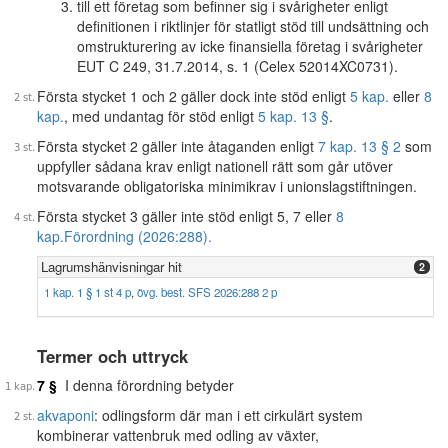
till ett företag som befinner sig i svårigheter enligt
definitionen i riktlinjer för statligt stöd till undsättning och
omstrukturering av icke finansiella företag i svårigheter
EUT C 249, 31.7.2014, s. 1 (Celex 52014XC0731).
Första stycket 1 och 2 gäller dock inte stöd enligt
5 kap.
eller
8
kap.
, med undantag för stöd enligt
5 kap. 13 §
.
Första stycket 2 gäller inte åtaganden enligt
7 kap. 13 § 2
som
uppfyller sådana krav enligt nationell rätt som går utöver
motsvarande obligatoriska minimikrav i unionslagstiftningen.
Första stycket 3 gäller inte stöd enligt 5, 7 eller
8
kap.
Förordning (2026:288).
Lagrumshänvisningar hit
2
1 kap. 1 § 1 st 4 p
,
övg. best. SFS 2026:288 2 p
Termer och uttryck
7 §
I denna förordning betyder
akvaponi
: odlingsform där man i ett cirkulärt system
kombinerar vattenbruk med odling av växter,