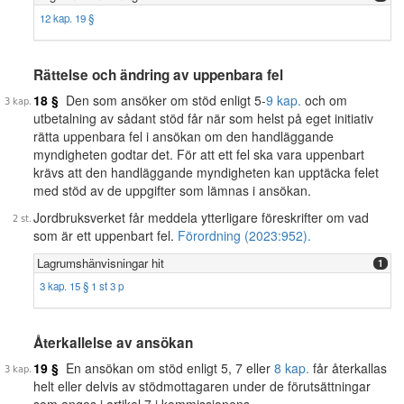
12 kap. 19 §
Rättelse och ändring av uppenbara fel
18 §
Den som ansöker om stöd enligt 5-
9 kap.
och om
utbetalning av sådant stöd får när som helst på eget initiativ
rätta uppenbara fel i ansökan om den handläggande
myndigheten godtar det. För att ett fel ska vara uppenbart
krävs att den handläggande myndigheten kan upptäcka felet
med stöd av de uppgifter som lämnas i ansökan.
Jordbruksverket får meddela ytterligare föreskrifter om vad
som är ett uppenbart fel.
Förordning (2023:952).
Lagrumshänvisningar hit
1
3 kap. 15 § 1 st 3 p
Återkallelse av ansökan
19 §
En ansökan om stöd enligt 5, 7 eller
8 kap.
får återkallas
helt eller delvis av stödmottagaren under de förutsättningar