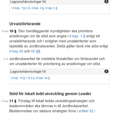
Lagrumshänvisningar hit
3
13 kap. 7 § 3 st
,
3 kap. 4 §
,
3 kap. 5 §
Urvalsförfarande
10 §
Den handläggande myndigheten ska prioritera
ansökningar om de stöd som anges i
9 kap. 1 §
enligt ett
urvalsförfarande och i enlighet med urvalskriterier som
fastställs av Jordbruksverket. Detta gäller dock inte stöd enligt
9 kap.
39
och
55 §§
.
Jordbruksverket får meddela föreskrifter om förfarandet och
om urvalskriterier för prioritering av ansökningar om stöd.
Lagrumshänvisningar hit
2
3 kap. 15 § 1 st 2 p
,
9 kap. 3a §
Stöd för lokalt ledd utveckling genom Leader
11 §
Förslag till lokalt ledda utvecklingsstrategier och
leaderområden ska lämnas in till Jordbruksverket.
Bestämmelser om sådana strategier finns i
artikel 32 i