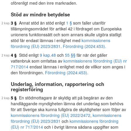
oförenligt med den inre marknaden.
Stöd av mindre betydelse
3 §
Annat stöd än stöd enligt
1 §
som faller utanför
tillämpningsområdet för artikel 42 i fördraget om Europeiska
unionens funktionssätt och som annars skulle utgöra statligt
stöd får endast lämnas i enlighet med
kommissionens
förordning (EU) 2023/2831
.
Förordning (2024:453).
4 §
Stöd enligt
9 kap.
48
och
55 §§
får när det gäller
vattenbruk som omfattas av
kommissionens förordning (EU) nr
717/2014
endast lämnas i enlighet med de villkor som anges i
den förordningen.
Förordning (2024:453).
Underlag, information, rapportering och
registerföring
5 §
En stödmottagare är skyldig att på begäran av den
handläggande myndigheten lämna det underlag som behövs
för att Sverige ska kunna fullgöra de skyldigheter som följer av
kommissionens förordning (EU) 2022/2472
,
kommissionens
förordning (EU) 2023/2831
och
kommissionens förordning
(EU) nr 717/2014
och i övrigt lämna sådana uppgifter som