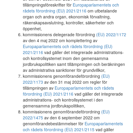
tillämpningsföreskrifter för
Europaparlamentets och
rådets förordning (EU) 2021/2116
om utbetalande
organ och andra organ, ekonomisk förvaltning,
räkenskapsavslutning, kontroller, säkerheter och
öppenhet,
kommissionens delegerade förordning
(EU) 2022/1172
av den 4 maj 2022 om komplettering av
Europaparlamentets och rådets förordning (EU)
2021/2116
vad gäller det integrerade administrations-
och kontrollsystemet inom den gemensamma
jordbrukspolitiken samt tillämpningen och beräkningen
av administrativa sanktioner för grundvillkor,
kommissionens genomförandeförordning
(EU)
2022/1173
av den 31 maj 2022 om regler för
tillämpningen av
Europaparlamentets och rådets
förordning (EU) 2021/2116
vad gäller det integrerade
administrations- och kontrollsystemet i den
gemensamma jordbrukspolitiken,
kommissionens genomförandeförordning
(EU)
2022/1475
av den 6 september 2022 om
genomförandebestämmelser för
Europaparlamentets
och rådets förordning (EU) 2021/2115
vad gäller