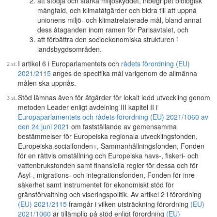
att stödja och stärka miljöskyddet, inbegripet biologisk
mångfald, och klimatåtgärder och bidra till att uppnå
unionens miljö- och klimatrelaterade mål, bland annat
dess åtaganden inom ramen för Parisavtalet, och
att förbättra den socioekonomiska strukturen i
landsbygdsområden.
I artikel 6 i Europarlamentets och
rådets förordning (EU)
2021/2115
anges de specifika mål varigenom de allmänna
målen ska uppnås.
Stöd lämnas även för åtgärder för lokalt ledd utveckling genom
metoden Leader enligt avdelning III kapitel II i
Europaparlamentets och rådets förordning (EU) 2021/1060 av
den 24 juni 2021
om fastställande av gemensamma
bestämmelser för Europeiska regionala utvecklingsfonden,
Europeiska socialfonden+, Sammanhållningsfonden, Fonden
för en rättvis omställning och Europeiska havs-, fiskeri- och
vattenbruksfonden samt finansiella regler för dessa och för
Asyl-, migrations- och integrationsfonden, Fonden för inre
säkerhet samt instrumentet för ekonomiskt stöd för
gränsförvaltning och viseringspolitik. Av artikel 2 i förordning
(EU) 2021/2115
framgår i vilken utsträckning förordning
(EU)
2021/1060
är tillämplig på stöd enligt förordning
(EU)