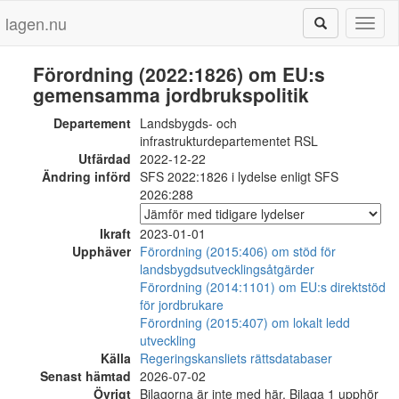
lagen.nu
Toggl
naviga
Förordning (2022:1826) om EU:s
gemensamma jordbrukspolitik
Departement
Landsbygds- och
infrastrukturdepartementet RSL
Utfärdad
2022-12-22
Ändring införd
SFS 2022:1826 i lydelse enligt SFS
2026:288
Ikraft
2023-01-01
Upphäver
Förordning (2015:406) om stöd för
landsbygdsutvecklingsåtgärder
Förordning (2014:1101) om EU:s direktstöd
för jordbrukare
Förordning (2015:407) om lokalt ledd
utveckling
Källa
Regeringskansliets rättsdatabaser
Senast hämtad
2026-07-02
Övrigt
Bilagorna är inte med här. Bilaga 1 upphör