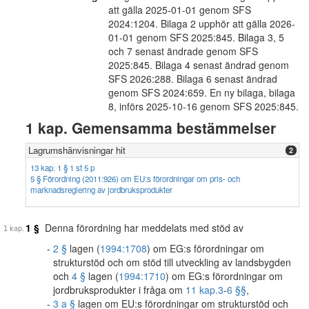
att gälla 2025-01-01 genom SFS
2024:1204. Bilaga 2 upphör att gälla 2026-
01-01 genom SFS 2025:845. Bilaga 3, 5
och 7 senast ändrade genom SFS
2025:845. Bilaga 4 senast ändrad genom
SFS 2026:288. Bilaga 6 senast ändrad
genom SFS 2024:659. En ny bilaga, bilaga
8, införs 2025-10-16 genom SFS 2025:845.
1 kap. Gemensamma bestämmelser
Lagrumshänvisningar hit
2
13 kap. 1 § 1 st 5 p
5 § Förordning (2011:926) om EU:s förordningar om pris- och
marknadsreglering av jordbruksprodukter
1 §
Denna förordning har meddelats med stöd av
2 §
lagen (
1994:1708
) om EG:s förordningar om
strukturstöd och om stöd till utveckling av landsbygden
och
4 §
lagen (
1994:1710
) om EG:s förordningar om
jordbruksprodukter i fråga om
11 kap.
3
-
6 §§
,
3 a §
lagen om EU:s förordningar om strukturstöd och