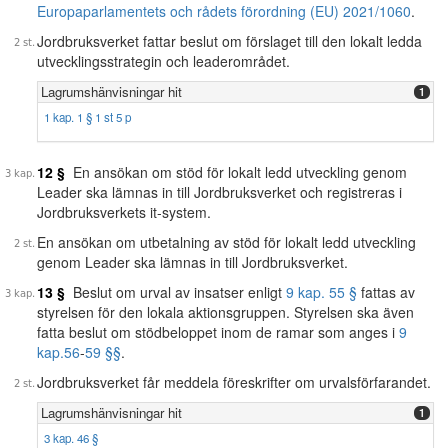
Europaparlamentets och rådets förordning (EU) 2021/1060
.
Jordbruksverket fattar beslut om förslaget till den lokalt ledda
utvecklingsstrategin och leaderområdet.
Lagrumshänvisningar hit
1
1 kap. 1 § 1 st 5 p
12 §
En ansökan om stöd för lokalt ledd utveckling genom
Leader ska lämnas in till Jordbruksverket och registreras i
Jordbruksverkets it-system.
En ansökan om utbetalning av stöd för lokalt ledd utveckling
genom Leader ska lämnas in till Jordbruksverket.
13 §
Beslut om urval av insatser enligt
9 kap. 55 §
fattas av
styrelsen för den lokala aktionsgruppen. Styrelsen ska även
fatta beslut om stödbeloppet inom de ramar som anges i
9
kap.
56
-
59 §§
.
Jordbruksverket får meddela föreskrifter om urvalsförfarandet.
Lagrumshänvisningar hit
1
3 kap. 46 §