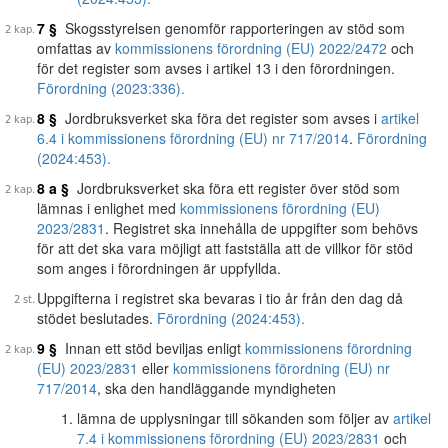
7 §
Skogsstyrelsen genomför rapporteringen av stöd som
omfattas av
kommissionens förordning (EU) 2022/2472
och
för det register som avses i artikel 13 i den förordningen.
Förordning (2023:336).
8 §
Jordbruksverket ska föra det register som avses i
artikel
6.4 i kommissionens förordning (EU) nr 717/2014
.
Förordning
(2024:453).
8 a §
Jordbruksverket ska föra ett register över stöd som
lämnas i enlighet med
kommissionens förordning (EU)
2023/2831
. Registret ska innehålla de uppgifter som behövs
för att det ska vara möjligt att fastställa att de villkor för stöd
som anges i förordningen är uppfyllda.
Uppgifterna i registret ska bevaras i tio år från den dag då
stödet beslutades.
Förordning (2024:453).
9 §
Innan ett stöd beviljas enligt
kommissionens förordning
(EU) 2023/2831
eller
kommissionens förordning (EU) nr
717/2014
, ska den handläggande myndigheten
lämna de upplysningar till sökanden som följer av
artikel
7.4 i kommissionens förordning (EU) 2023/2831
och