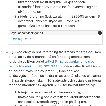
utvärderingen av strategiska GJP-planer och
tillhandahållandet av information för övervakning och
utvärdering, och
rådets förordning (EG, Euratom) nr 2988/95 av den 18
december 1995 om skydd av Europeiska
gemenskapernas finansiella intressen.
Lagrumshänvisningar hit
1
1 kap. 8 § 1 st 1 p
3 §
Stöd enligt denna förordning får lämnas för åtgärder som
omfattas av de allmänna målen för den gemensamma
jordbrukspolitiken enligt
artikel 5 i Europaparlamentets och
rådets förordning (EU) 2021/2115
. Stöden syftar till att främja
en hållbar utveckling av jordbruk, livsmedel och
landsbygdsområden och bidra till att uppnå följande allmänna
mål på de ekonomiska, miljörelaterade och sociala områdena
för genomförandet av Agenda 2030 för hållbar utveckling:
främjande av en smart, konkurrenskraftig,
motståndskraftig och diversifierad jordbrukssektor som
säkerställer livsmedelstryggheten på lång sikt,