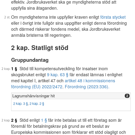
effektiv. Jordbruksverket ska ge myndigheterna stöd att
uppfylla sina åtaganden.
Om myndigheterna inte uppfyller kraven enligt
första stycket
eller i övrigt inte fullgör sina uppgifter enligt denna förordning
och därmed riskerar fondens medel, ska Jordbruksverket
anmäla bristerna till regeringen.
2 kap. Statligt stöd
Gruppundantag
1 §
Stöd till kompetensutveckling för insatser inom
skogsbruket enligt
9 kap. 63 §
får endast lämnas i enlighet
med kapitel I, artikel 47 och
artikel 48 i kommissionens
förordning (EU) 2022/2472
.
Förordning (2023:336).
Lagrumshänvisningar hit
2
2 kap. 3 §
,
2 kap. 2 §
2 §
Stöd enligt
1 §
får inte betalas ut till ett företag som är
föremål för betalningskrav på grund av ett beslut av
Europeiska kommissionen som förklarar ett stöd olagligt och