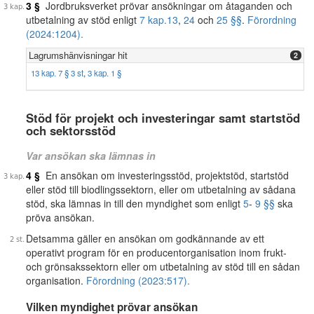
3 §
Jordbruksverket prövar ansökningar om åtaganden och
utbetalning av stöd enligt
7 kap.
13
,
24
och
25 §§
.
Förordning
(2024:1204).
Lagrumshänvisningar hit
2
13 kap. 7 § 3 st
,
3 kap. 1 §
Stöd för projekt och investeringar samt startstöd
och sektorsstöd
Var ansökan ska lämnas in
4 §
En ansökan om investeringsstöd, projektstöd, startstöd
eller stöd till biodlingssektorn, eller om utbetalning av sådana
stöd, ska lämnas in till den myndighet som enligt
5
-
9 §§
ska
pröva ansökan.
Detsamma gäller en ansökan om godkännande av ett
operativt program för en producentorganisation inom frukt-
och grönsakssektorn eller om utbetalning av stöd till en sådan
organisation.
Förordning (2023:517).
Vilken myndighet prövar ansökan