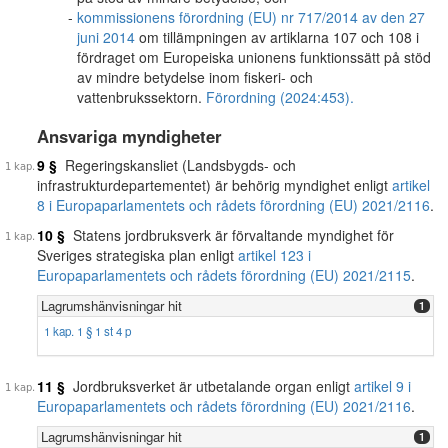
kommissionens förordning (EU) nr 717/2014 av den 27
juni 2014
om tillämpningen av artiklarna 107 och 108 i
fördraget om Europeiska unionens funktionssätt på stöd
av mindre betydelse inom fiskeri- och
vattenbrukssektorn.
Förordning (2024:453).
Ansvariga myndigheter
9 §
Regeringskansliet (Landsbygds- och
infrastrukturdepartementet) är behörig myndighet enligt
artikel
8 i Europaparlamentets och rådets förordning (EU) 2021/2116
.
10 §
Statens jordbruksverk är förvaltande myndighet för
Sveriges strategiska plan enligt
artikel 123 i
Europaparlamentets och rådets förordning (EU) 2021/2115
.
Lagrumshänvisningar hit
1
1 kap. 1 § 1 st 4 p
11 §
Jordbruksverket är utbetalande organ enligt
artikel 9 i
Europaparlamentets och rådets förordning (EU) 2021/2116
.
Lagrumshänvisningar hit
1