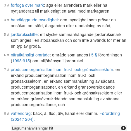
förfoga över mark
: äga eller arrendera mark eller ha
nyttjanderätt till mark enligt ett avtal med markägaren,
handläggande myndighet
: den myndighet som prövar en
ansökan om stöd, åtaganden eller utbetalning av stöd,
jordbruksskifte
: ett stycke sammanhängande jordbruksmark
som anges i en stödansökan och som inte används för mer än
en typ av gröda,
nitratkänsligt område
: område som anges i
5 §
förordningen
(
1998:915
) om miljöhänsyn i jordbruket,
producentorganisation inom frukt- och grönsakssektorn
: en
erkänd producentorganisation inom frukt- och
grönsakssektorn, en erkänd sammanslutning av sådana
producentorganisationer, en erkänd gränsöverskridande
producentorganisation inom frukt- och grönsakssektorn eller
en erkänd gränsöverskridande sammanslutning av sådana
producentorganisationer, och
vattendrag
: bäck, å, flod, älv, kanal eller damm.
Förordning
(2024:1204).
Lagrumshänvisningar hit
1