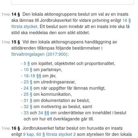
14 §
Den lokala aktionsgruppens beslut om val av en insats
ska lämnas till Jordbruksverket för vidare prövning enligt
16 §
första stycket
. Ett beslut som innebär att en insats inte ska få
stöd ska meddelas den som sökt stödet.
15 §
Vid den lokala aktionsgruppens handläggning av
stödärenden tillämpas följande bestämmelser i
förvaltningslagen (2017:900)
:
5 §
om lojalitet, objektivitet och proportionalitet,
10 §
om partsinsyn,
16
-
18 §§
om jäv,
23 §
om utredningsansvar,
24 §
om när uppgifter får lämnas muntligt,
25 §
om kommunikation,
31 §
om dokumentation av beslut,
32 §
om motivering av beslut, samt
33
och
34 §§
om underrättelse om innehållet i beslut
och om hur ett överklagande går till.
16 §
Jordbruksverket fattar beslut om huruvida en insats
enligt
9 kap. 60 § första stycket 2
som styrelsen för den lokala