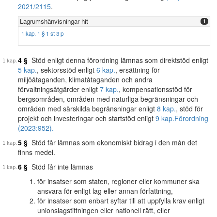
2021/2115
.
Lagrumshänvisningar hit
1
1 kap. 1 § 1 st 3 p
4 §
Stöd enligt denna förordning lämnas som direktstöd enligt
5 kap.
, sektorsstöd enligt
6 kap.
, ersättning för
miljöåtaganden, klimatåtaganden och andra
förvaltningsåtgärder enligt
7 kap.
, kompensationsstöd för
bergsområden, områden med naturliga begränsningar och
områden med särskilda begränsningar enligt
8 kap.
, stöd för
projekt och investeringar och startstöd enligt
9 kap.
Förordning
(2023:952).
5 §
Stöd får lämnas som ekonomiskt bidrag i den mån det
finns medel.
6 §
Stöd får inte lämnas
för insatser som staten, regioner eller kommuner ska
ansvara för enligt lag eller annan författning,
för insatser som enbart syftar till att uppfylla krav enligt
unionslagstiftningen eller nationell rätt, eller