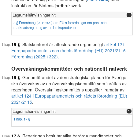
instruktion för Statens jordbruksverk.
Lagrumshänvisningar hit
1
5 § Förordning (2011:926) om EU:s förordningar om pris- och
marknadsreglering av jordbruksprodukter
15 §
Statskontoret är attesterande organ enligt
artikel 12 i
Europaparlamentets och rådets förordning (EU) 2021/2116
.
Förordning (2025:1322).
Övervakningskommittéer och nationellt nätverk
16 §
Genomförandet av den strategiska planen för Sverige
ska övervakas av en övervakningskommitté som inrättas av
regeringen. Övervakningskommitténs uppgifter framgår av
artikel 124 i Europaparlamentets och rådets förordning (EU)
2021/2115
.
Lagrumshänvisningar hit
1
1 kap. 17 §
17 §
Regeringen beslutar vilka berörda myndigheter och