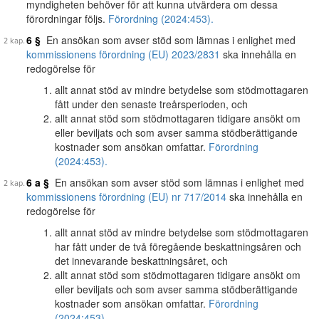
myndigheten behöver för att kunna utvärdera om dessa
förordningar följs.
Förordning (2024:453).
6 §
En ansökan som avser stöd som lämnas i enlighet med
kommissionens förordning (EU) 2023/2831
ska innehålla en
redogörelse för
allt annat stöd av mindre betydelse som stödmottagaren
fått under den senaste treårsperioden, och
allt annat stöd som stödmottagaren tidigare ansökt om
eller beviljats och som avser samma stödberättigande
kostnader som ansökan omfattar.
Förordning
(2024:453).
6 a §
En ansökan som avser stöd som lämnas i enlighet med
kommissionens förordning (EU) nr 717/2014
ska innehålla en
redogörelse för
allt annat stöd av mindre betydelse som stödmottagaren
har fått under de två föregående beskattningsåren och
det innevarande beskattningsåret, och
allt annat stöd som stödmottagaren tidigare ansökt om
eller beviljats och som avser samma stödberättigande
kostnader som ansökan omfattar.
Förordning
(2024:453).