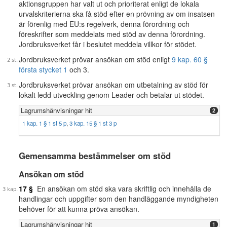
aktionsgruppen har valt ut och prioriterat enligt de lokala
urvalskriterierna ska få stöd efter en prövning av om insatsen
är förenlig med EU:s regelverk, denna förordning och
föreskrifter som meddelats med stöd av denna förordning.
Jordbruksverket får i beslutet meddela villkor för stödet.
Jordbruksverket prövar ansökan om stöd enligt
9 kap. 60 §
första stycket 1
och 3.
Jordbruksverket prövar ansökan om utbetalning av stöd för
lokalt ledd utveckling genom Leader och betalar ut stödet.
Lagrumshänvisningar hit
2
1 kap. 1 § 1 st 5 p
,
3 kap. 15 § 1 st 3 p
Gemensamma bestämmelser om stöd
Ansökan om stöd
17 §
En ansökan om stöd ska vara skriftlig och innehålla de
handlingar och uppgifter som den handläggande myndigheten
behöver för att kunna pröva ansökan.
Lagrumshänvisningar hit
1