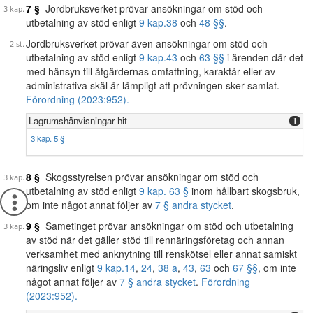
7 §
Jordbruksverket prövar ansökningar om stöd och
utbetalning av stöd enligt
9 kap.
38
och
48 §§
.
Jordbruksverket prövar även ansökningar om stöd och
utbetalning av stöd enligt
9 kap.
43
och
63 §§
i ärenden där det
med hänsyn till åtgärdernas omfattning, karaktär eller av
administrativa skäl är lämpligt att prövningen sker samlat.
Förordning (2023:952).
Lagrumshänvisningar hit
1
3 kap. 5 §
8 §
Skogsstyrelsen prövar ansökningar om stöd och
utbetalning av stöd enligt
9 kap. 63 §
inom hållbart skogsbruk,
om inte något annat följer av
7 § andra stycket
.
9 §
Sametinget prövar ansökningar om stöd och utbetalning
av stöd när det gäller stöd till rennäringsföretag och annan
verksamhet med anknytning till renskötsel eller annat samiskt
näringsliv enligt
9 kap.
14
,
24
,
38 a
,
43
,
63
och
67 §§
, om inte
något annat följer av
7 § andra stycket
.
Förordning
(2023:952).