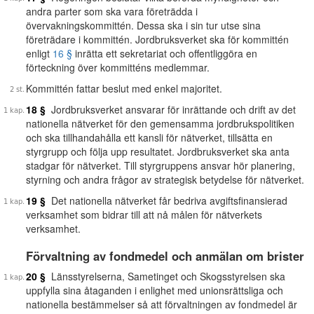
andra parter som ska vara företrädda i
övervakningskommittén. Dessa ska i sin tur utse sina
företrädare i kommittén. Jordbruksverket ska för kommittén
enligt
16 §
inrätta ett sekretariat och offentliggöra en
förteckning över kommitténs medlemmar.
Kommittén fattar beslut med enkel majoritet.
18 §
Jordbruksverket ansvarar för inrättande och drift av det
nationella nätverket för den gemensamma jordbrukspolitiken
och ska tillhandahålla ett kansli för nätverket, tillsätta en
styrgrupp och följa upp resultatet. Jordbruksverket ska anta
stadgar för nätverket. Till styrgruppens ansvar hör planering,
styrning och andra frågor av strategisk betydelse för nätverket.
19 §
Det nationella nätverket får bedriva avgiftsfinansierad
verksamhet som bidrar till att nå målen för nätverkets
verksamhet.
Förvaltning av fondmedel och anmälan om brister
20 §
Länsstyrelserna, Sametinget och Skogsstyrelsen ska
uppfylla sina åtaganden i enlighet med unionsrättsliga och
nationella bestämmelser så att förvaltningen av fondmedel är