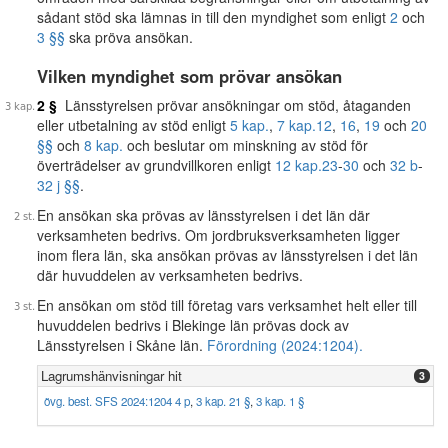
sådant stöd ska lämnas in till den myndighet som enligt
2
och
3 §§
ska pröva ansökan.
Vilken myndighet som prövar ansökan
2 §
Länsstyrelsen prövar ansökningar om stöd, åtaganden
eller utbetalning av stöd enligt
5 kap.
,
7 kap.
12
,
16
,
19
och
20
§§
och
8 kap.
och beslutar om minskning av stöd för
överträdelser av grundvillkoren enligt
12 kap.
23
-
30
och
32 b
-
32 j §§
.
En ansökan ska prövas av länsstyrelsen i det län där
verksamheten bedrivs. Om jordbruksverksamheten ligger
inom flera län, ska ansökan prövas av länsstyrelsen i det län
där huvuddelen av verksamheten bedrivs.
En ansökan om stöd till företag vars verksamhet helt eller till
huvuddelen bedrivs i Blekinge län prövas dock av
Länsstyrelsen i Skåne län.
Förordning (2024:1204).
Lagrumshänvisningar hit
3
övg. best. SFS 2024:1204 4 p
,
3 kap. 21 §
,
3 kap. 1 §