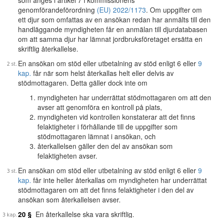
som anges i artikel 7 i kommissionens
genomförandeförordning
(EU) 2022/1173
. Om uppgifter om
ett djur som omfattas av en ansökan redan har anmälts till den
handläggande myndigheten får en anmälan till djurdatabasen
om att samma djur har lämnat jordbruksföretaget ersätta en
skriftlig återkallelse.
En ansökan om stöd eller utbetalning av stöd enligt 6 eller
9
kap.
får när som helst återkallas helt eller delvis av
stödmottagaren. Detta gäller dock inte om
myndigheten har underrättat stödmottagaren om att den
avser att genomföra en kontroll på plats,
myndigheten vid kontrollen konstaterar att det finns
felaktigheter i förhållande till de uppgifter som
stödmottagaren lämnat i ansökan, och
återkallelsen gäller den del av ansökan som
felaktigheten avser.
En ansökan om stöd eller utbetalning av stöd enligt 6 eller
9
kap.
får inte heller återkallas om myndigheten har underrättat
stödmottagaren om att det finns felaktigheter i den del av
ansökan som återkallelsen avser.
20 §
En återkallelse ska vara skriftlig.