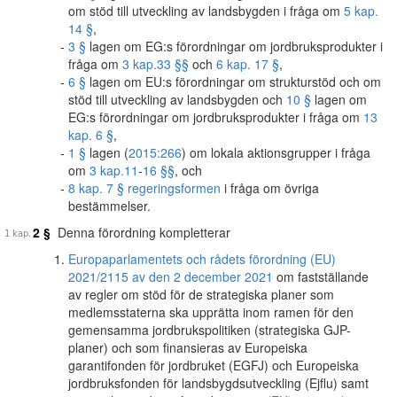
om stöd till utveckling av landsbygden i fråga om
5 kap.
14 §
,
3 §
lagen om EG:s förordningar om jordbruksprodukter i
fråga om
3 kap.
33 §§
och
6 kap. 17 §
,
6 §
lagen om EU:s förordningar om strukturstöd och om
stöd till utveckling av landsbygden och
10 §
lagen om
EG:s förordningar om jordbruksprodukter i fråga om
13
kap. 6 §
,
1 §
lagen (
2015:266
) om lokala aktionsgrupper i fråga
om
3 kap.
11
-
16 §§
, och
8 kap. 7 § regeringsformen
i fråga om övriga
bestämmelser.
2 §
Denna förordning kompletterar
Europaparlamentets och rådets förordning (EU)
2021/2115 av den 2 december 2021
om fastställande
av regler om stöd för de strategiska planer som
medlemsstaterna ska upprätta inom ramen för den
gemensamma jordbrukspolitiken (strategiska GJP-
planer) och som finansieras av Europeiska
garantifonden för jordbruket (EGFJ) och Europeiska
jordbruksfonden för landsbygdsutveckling (Ejflu) samt