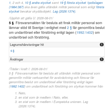
1
, 2 och 4,
10 § andra stycket
samt
19 § första stycket 1
polislagen
(1984:387)
ska även gälla utländsk militär personal som enligt
första
stycket
bevakar skyddsobjekt.
Lag (2026:1374).
/Upphör att gälla U: 2026-08-01/
5 §
Försvarsmakten får besluta att finsk militär personal som
lämnar stöd till Sverige i enlighet med
2 §
får genomföra beslut
om undanförsel eller förstöring enligt lagen (
1992:1402
) om
undanförsel och förstöring.
Lagrumshänvisningar hit
1
6 §
Ändringar
1
/Träder i kraft I: 2026-08-01/
5 § Försvarsmakten får besluta att utländsk militär personal som
genomför militär verksamhet för avskräckning och försvar får
genomföra beslut om undanförsel eller förstöring enligt lagen
(
1992:1402
) om undanförsel och förstöring om styrkan kommer från
Nato,
en stat som är medlem i Nato, eller,
en stat som är medlem i Europeiska unionen. Lag
(2026:1374).