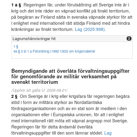
1 a §
Regeringen får, under förutsättning att Sverige inte är i
krig och det inte råder en väpnad konflikt på finskt territorium,
på begäran av Finland sätta in svenska väpnade styrkor för att
i enlighet med internationell rätt stödja Finland med att hindra
kränkningar av finskt territorium.
Lag (2025:998).
Lagrumshänvisningar hit
2
1 §
4a § 3 st 1 p Förordning (1992:1303) om krigsmateriel
Bemyndigande att överlåta förvaltningsuppgifter
för genomförande av militär verksamhet på
svenskt territorium
/Upphör att gälla U: 2026-08-01/
2 §
Om Sverige är i krig eller krigsfara får regeringen begära
stöd i form av militära styrkor av Nordatlantiska
fördragsorganisationen och av en stat som är medlem i den
organisationen eller i Europeiska unionen, för att i enlighet
med internationell rätt möta ett väpnat angrepp mot Sverige.
Regeringen får för detta ändamål överlåta
förvaltningsuppgifter till den som lämnar stödet.
Lag