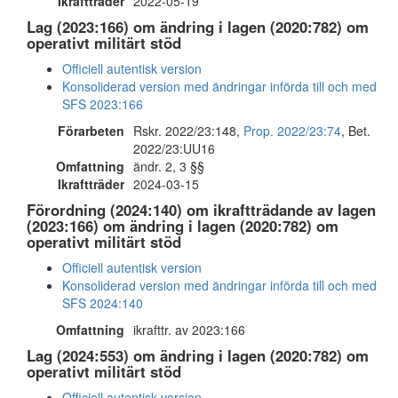
Ikraftträder
2022-05-19
Lag (2023:166) om ändring i lagen (2020:782) om
operativt militärt stöd
Officiell autentisk version
Konsoliderad version med ändringar införda till och med
SFS 2023:166
Förarbeten
Rskr. 2022/23:148,
Prop. 2022/23:74
, Bet.
2022/23:UU16
Omfattning
ändr. 2, 3 §§
Ikraftträder
2024-03-15
Förordning (2024:140) om ikraftträdande av lagen
(2023:166) om ändring i lagen (2020:782) om
operativt militärt stöd
Officiell autentisk version
Konsoliderad version med ändringar införda till och med
SFS 2024:140
Omfattning
ikrafttr. av 2023:166
Lag (2024:553) om ändring i lagen (2020:782) om
operativt militärt stöd
Officiell autentisk version