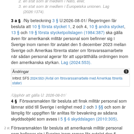
en stat som är medlem i Nato, eller,
en stat som är medlem i Europeiska unionen. Lag
(2026:1374).
3 a §
/Ny beteckning
3 §
U:2026-08-01/ Regeringen får
besluta att
10 § första stycket 1
, 2 och 4,
10 § andra stycket
,
13 §
och
19 § första stycket
polislagen (1984:387)
ska gälla
även för amerikansk militär personal som befinner sig i
Sverige inom ramen för avtalet den 5 december 2023 mellan
Sverige och Amerikas förenta stater om försvarssamarbete
när sådan personal agerar för att upprätthålla ordningen inom
den amerikanska styrkan.
Lag (2024:553).
Ändringar
1
Införd: SFS
2024:553 (Avtal om försvarssamarbete med Amerikas förenta
stater)
/Upphör att gälla U: 2026-08-01/
4 §
Försvarsmakten får besluta att finsk militär personal som
lämnar stöd till Sverige i enlighet med
2
och
3 §§
och som är
lämplig för uppgiften får anlitas för bevakning av sådana
skyddsobjekt som avses i
5 § 6 skyddslagen (2010:305)
.
Försvarsmakten får besluta att amerikansk militär personal
som befinner sig i Sverige inom ramen för avtalet den 5