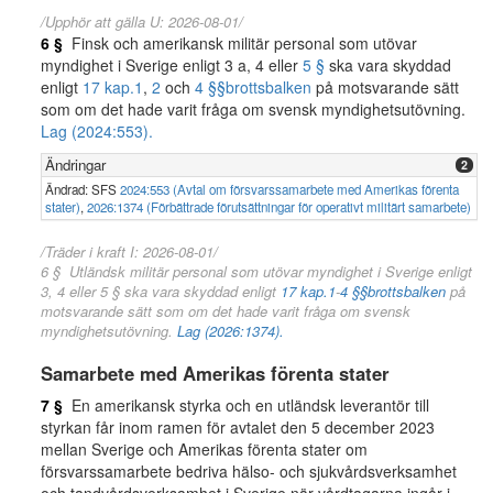
/Upphör att gälla U: 2026-08-01/
6 §
Finsk och amerikansk militär personal som utövar
myndighet i Sverige enligt 3 a, 4 eller
5 §
ska vara skyddad
enligt
17 kap.
1
,
2
och
4 §§
brottsbalken
på motsvarande sätt
som om det hade varit fråga om svensk myndighetsutövning.
Lag (2024:553).
Ändringar
2
Ändrad: SFS
2024:553 (Avtal om försvarssamarbete med Amerikas förenta
stater)
,
2026:1374 (Förbättrade förutsättningar för operativt militärt samarbete)
/Träder i kraft I: 2026-08-01/
6 § Utländsk militär personal som utövar myndighet i Sverige enligt
3, 4 eller 5 § ska vara skyddad enligt
17 kap.
1
-
4 §§
brottsbalken
på
motsvarande sätt som om det hade varit fråga om svensk
myndighetsutövning.
Lag (2026:1374).
Samarbete med Amerikas förenta stater
7 §
En amerikansk styrka och en utländsk leverantör till
styrkan får inom ramen för avtalet den 5 december 2023
mellan Sverige och Amerikas förenta stater om
försvarssamarbete bedriva hälso- och sjukvårdsverksamhet