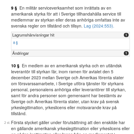
9 §
En militär serviceverksamhet som inrättats av en
amerikansk styrka för att i Sverige tillhandahålla service till
medlemmar av styrkan eller deras anhöriga omfattas inte av
svenska regler om tillstånd och tillsyn.
Lag (2024:553).
Lagrumshänvisningar hit
1
8 §
Ändringar
1
10 §
En medlem av en amerikansk styrka och en utländsk
leverantör till styrkan får, inom ramen för avtalet den 5
december 2023 mellan Sverige och Amerikas förenta stater
om försvarssamarbete, i Sverige utföra tjänster för styrkans
personal, personalens anhöriga eller leverantörer till styrkan,
samt för andra personer som gemensamt har bestämts av
Sverige och Amerikas förenta stater, utan krav på svensk
yrkeslegitimation, yrkeslicens eller motsvarande krav på
tillstånd.
Första stycket gäller under förutsättning att den enskilde har
en gällande amerikansk yrkeslegitimation eller yrkeslicens eller