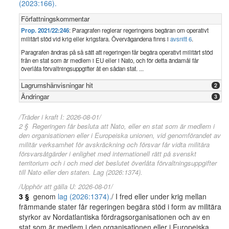
(2023:166).
Författningskommentar
Prop. 2021/22:246
: Paragrafen reglerar regeringens begäran om operativt
militärt stöd vid krig eller krigsfara. Övervägandena finns i
avsnitt 6
.
Paragrafen ändras på så sätt att regeringen får begära operativt militärt stöd
från en stat som är medlem i EU eller i Nato, och för detta ändamål får
överlåta förvaltningsuppgifter åt en sådan stat. ...
Lagrumshänvisningar hit
2
Ändringar
3
/Träder i kraft I: 2026-08-01/
2 § Regeringen får besluta att Nato, eller en stat som är medlem i
den organisationen eller i Europeiska unionen, vid genomförandet av
militär verksamhet för avskräckning och försvar får vidta militära
försvarsåtgärder i enlighet med internationell rätt på svenskt
territorium och i och med det beslutet överlåta förvaltningsuppgifter
till Nato eller den staten. Lag (2026:1374).
/Upphör att gälla U: 2026-08-01/
3 §
genom
lag (2026:1374).
/ I fred eller under krig mellan
främmande stater får regeringen begära stöd i form av militära
styrkor av Nordatlantiska fördragsorganisationen och av en
stat som är medlem i den organisationen eller i Europeiska