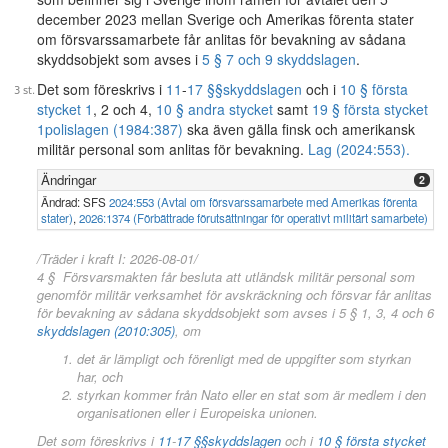
december 2023 mellan Sverige och Amerikas förenta stater
om försvarssamarbete får anlitas för bevakning av sådana
skyddsobjekt som avses i
5 § 7 och 9 skyddslagen
.
Det som föreskrivs i
11
-
17 §§
skyddslagen
och i
10 § första
stycket 1
, 2 och 4,
10 § andra stycket
samt
19 § första stycket
1
polislagen (1984:387)
ska även gälla finsk och amerikansk
militär personal som anlitas för bevakning.
Lag (2024:553).
Ändringar
2
Ändrad: SFS
2024:553 (Avtal om försvarssamarbete med Amerikas förenta
stater)
,
2026:1374 (Förbättrade förutsättningar för operativt militärt samarbete)
/Träder i kraft I: 2026-08-01/
4 § Försvarsmakten får besluta att utländsk militär personal som
genomför militär verksamhet för avskräckning och försvar får anlitas
för bevakning av sådana skyddsobjekt som avses i 5 § 1, 3, 4 och 6
skyddslagen (2010:305)
, om
det är lämpligt och förenligt med de uppgifter som styrkan
har, och
styrkan kommer från Nato eller en stat som är medlem i den
organisationen eller i Europeiska unionen.
Det som föreskrivs i
11
-
17 §§
skyddslagen
och i
10 § första stycket