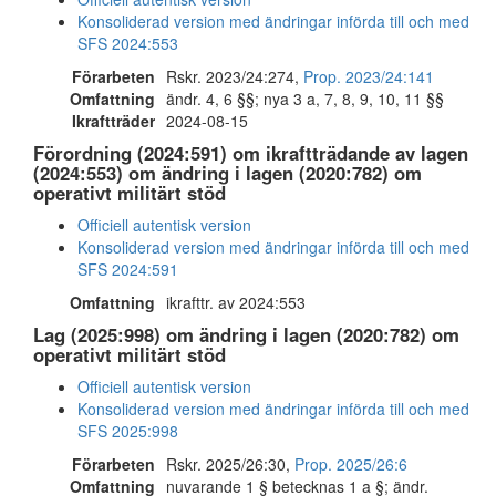
Konsoliderad version med ändringar införda till och med
SFS 2024:553
Förarbeten
Rskr. 2023/24:274,
Prop. 2023/24:141
Omfattning
ändr. 4, 6 §§; nya 3 a, 7, 8, 9, 10, 11 §§
Ikraftträder
2024-08-15
Förordning (2024:591) om ikraftträdande av lagen
(2024:553) om ändring i lagen (2020:782) om
operativt militärt stöd
Officiell autentisk version
Konsoliderad version med ändringar införda till och med
SFS 2024:591
Omfattning
ikrafttr. av 2024:553
Lag (2025:998) om ändring i lagen (2020:782) om
operativt militärt stöd
Officiell autentisk version
Konsoliderad version med ändringar införda till och med
SFS 2025:998
Förarbeten
Rskr. 2025/26:30,
Prop. 2025/26:6
Omfattning
nuvarande 1 § betecknas 1 a §; ändr.