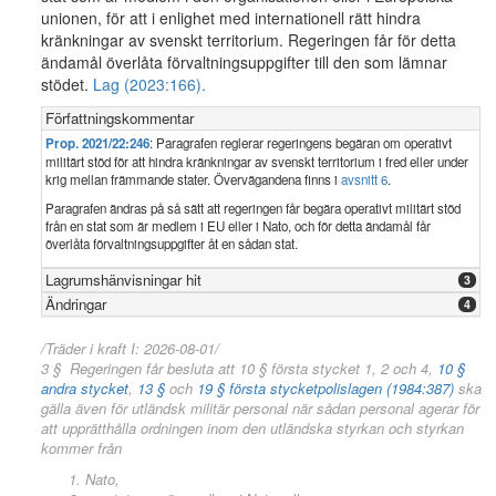
unionen, för att i enlighet med internationell rätt hindra
kränkningar av svenskt territorium. Regeringen får för detta
ändamål överlåta förvaltningsuppgifter till den som lämnar
stödet.
Lag (2023:166).
Författningskommentar
Prop. 2021/22:246
: Paragrafen reglerar regeringens begäran om operativt
militärt stöd för att hindra kränkningar av svenskt territorium i fred eller under
krig mellan främmande stater. Övervägandena finns i
avsnitt 6
.
Paragrafen ändras på så sätt att regeringen får begära operativt militärt stöd
från en stat som är medlem i EU eller i Nato, och för detta ändamål får
överlåta förvaltningsuppgifter åt en sådan stat.
Lagrumshänvisningar hit
3
Ändringar
4
/Träder i kraft I: 2026-08-01/
3 § Regeringen får besluta att 10 § första stycket 1, 2 och 4,
10 §
andra stycket
,
13 §
och
19 § första stycket
polislagen (1984:387)
ska
gälla även för utländsk militär personal när sådan personal agerar för
att upprätthålla ordningen inom den utländska styrkan och styrkan
kommer från
Nato,