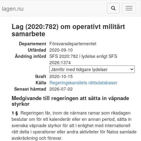
lagen.nu
Toggl
naviga
Lag (2020:782) om operativt militärt
samarbete
Departement
Försvarsdepartementet
Utfärdad
2020-09-10
Ändring införd
SFS 2020:782 i lydelse enligt SFS
2026:1374
Ikraft
2020-10-15
Källa
Regeringskansliets rättsdatabaser
Senast hämtad
2026-07-02
Medgivande till regeringen att sätta in väpnade
styrkor
1 §
Regeringen får, inom de närmare ramar som riksdagen
beslutar om för ett kalenderår eller en annan period, sätta in
svenska väpnade styrkor för att i enlighet med internationell
rätt delta i operationer eller andra aktiviteter för Natos samlade
avskräckning och försvar.