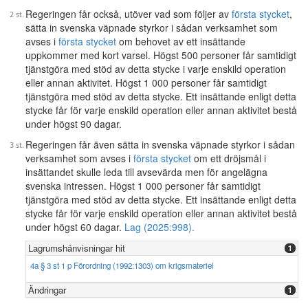
Regeringen får också, utöver vad som följer av
första stycket
,
sätta in svenska väpnade styrkor i sådan verksamhet som
avses i
första stycket
om behovet av ett insättande
uppkommer med kort varsel. Högst 500 personer får samtidigt
tjänstgöra med stöd av detta stycke i varje enskild operation
eller annan aktivitet. Högst 1 000 personer får samtidigt
tjänstgöra med stöd av detta stycke. Ett insättande enligt detta
stycke får för varje enskild operation eller annan aktivitet bestå
under högst 90 dagar.
Regeringen får även sätta in svenska väpnade styrkor i sådan
verksamhet som avses i
första stycket
om ett dröjsmål i
insättandet skulle leda till avsevärda men för angelägna
svenska intressen. Högst 1 000 personer får samtidigt
tjänstgöra med stöd av detta stycke. Ett insättande enligt detta
stycke får för varje enskild operation eller annan aktivitet bestå
under högst 60 dagar.
Lag (2025:998).
Lagrumshänvisningar hit
1
4a § 3 st 1 p Förordning (1992:1303) om krigsmateriel
Ändringar
1