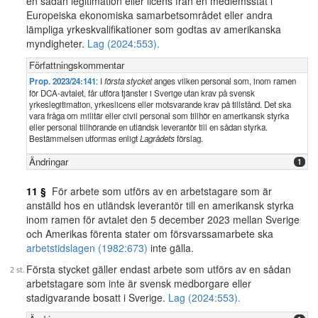
en sådan legitimation eller licens från en medlemsstat i
Europeiska ekonomiska samarbetsområdet eller andra
lämpliga yrkeskvalifikationer som godtas av amerikanska
myndigheter.
Lag (2024:553).
Författningskommentar
Prop. 2023/24:141
: I
första stycket
anges vilken personal som, inom ramen
för DCA-avtalet, får utföra tjänster i Sverige utan krav på svensk
yrkeslegitimation, yrkeslicens eller motsvarande krav på tillstånd. Det ska
vara fråga om militär eller civil personal som tillhör en amerikansk styrka
eller personal tillhörande en utländsk leverantör till en sådan styrka.
Bestämmelsen utformas enligt
Lagrådets
förslag.
Ändringar
1
11 §
För arbete som utförs av en arbetstagare som är
anställd hos en utländsk leverantör till en amerikansk styrka
inom ramen för avtalet den 5 december 2023 mellan Sverige
och Amerikas förenta stater om försvarssamarbete ska
arbetstidslagen (1982:673)
inte gälla.
Första stycket gäller endast arbete som utförs av en sådan
arbetstagare som inte är svensk medborgare eller
stadigvarande bosatt i Sverige.
Lag (2024:553).