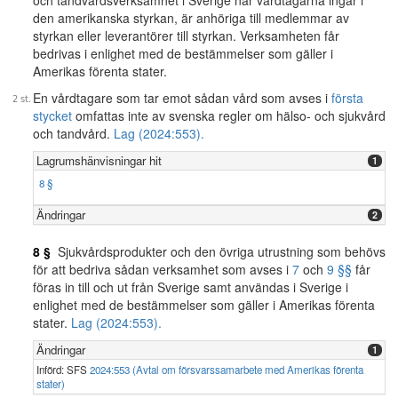
och tandvårdsverksamhet i Sverige när vårdtagarna ingår i
den amerikanska styrkan, är anhöriga till medlemmar av
styrkan eller leverantörer till styrkan. Verksamheten får
bedrivas i enlighet med de bestämmelser som gäller i
Amerikas förenta stater.
En vårdtagare som tar emot sådan vård som avses i
första
stycket
omfattas inte av svenska regler om hälso- och sjukvård
och tandvård.
Lag (2024:553).
Lagrumshänvisningar hit
1
8 §
Ändringar
2
8 §
Sjukvårdsprodukter och den övriga utrustning som behövs
för att bedriva sådan verksamhet som avses i
7
och
9 §§
får
föras in till och ut från Sverige samt användas i Sverige i
enlighet med de bestämmelser som gäller i Amerikas förenta
stater.
Lag (2024:553).
Ändringar
1
Införd: SFS
2024:553 (Avtal om försvarssamarbete med Amerikas förenta
stater)