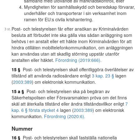
samband med utövande av marknadskontroll, eller
Myndigheten för samhällsskydd och beredskap förvarar,
underhåller och transporterar i sin verksamhet inom
ramen för EU:s civila krishantering.
Post- och telestyrelsen får efter ansökan av Kriminalvården
besluta att förbudet inte ska gälla viss sådan anläggning som
behövs i en anstalt eller ett häkte inom Kriminalvården för att
hindra otillåten mobiltelefonkommunikation, om anläggningen
kan användas utan att skadlig störning uppstår utanför
anstalten eller häktet.
Förordning (2019:666).
15 §
Post- och telestyrelsen skall offentliggöra överlåtelser av
tillstånd att använda radiosändare enligt
3 kap. 23 §
lagen
(
2003:389
) om elektronisk kommunikation.
15 a §
Post- och telestyrelsen ska på begäran av
Säkerhetspolisen eller Försvarsmakten pröva om det finns
skäl att återkalla tillstånd eller ändra tillståndsvillkor enligt
7
kap. 6 § första stycket 4
lagen (
2003:389
) om elektronisk
kommunikation.
Förordning (2020:6).
Nummer
16 §
Post- och telestyrelsen skall fastställa nationella