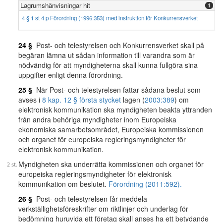
Lagrumshänvisningar hit
1
4 § 1 st 4 p Förordning (1996:353) med instruktion för Konkurrensverket
24 §
Post- och telestyrelsen och Konkurrensverket skall på
begäran lämna ut sådan information till varandra som är
nödvändig för att myndigheterna skall kunna fullgöra sina
uppgifter enligt denna förordning.
25 §
När Post- och telestyrelsen fattar sådana beslut som
avses i
8 kap. 12 § första stycket
lagen (
2003:389
) om
elektronisk kommunikation ska myndigheten beakta yttranden
från andra behöriga myndigheter inom Europeiska
ekonomiska samarbetsområdet, Europeiska kommissionen
och organet för europeiska regleringsmyndigheter för
elektronisk kommunikation.
Myndigheten ska underrätta kommissionen och organet för
europeiska regleringsmyndigheter för elektronisk
kommunikation om beslutet.
Förordning (2011:592).
26 §
Post- och telestyrelsen får meddela
verkställighetsföreskrifter om riktlinjer och underlag för
bedömning huruvida ett företag skall anses ha ett betydande