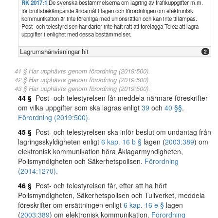
RK 2017:1
:
De svenska bestämmelserna om lagring av trafikuppgifter m.m.
för brottsbekämpande ändamål i lagen och förordningen om elektronisk
kommunikation är inte förenliga med unionsrätten och kan inte tillämpas.
Post- och telestyrelsen har därför inte haft rätt att förelägga Tele2 att lagra
uppgifter i enlighet med dessa bestämmelser.
Lagrumshänvisningar hit
2
41 § Har upphävts genom förordning (2019:500).
42 § Har upphävts genom förordning (2019:500).
43 § Har upphävts genom förordning (2019:500).
44 §
Post- och telestyrelsen får meddela närmare föreskrifter
om vilka uppgifter som ska lagras enligt
39
och
40 §§
.
Förordning (2019:500).
45 §
Post- och telestyrelsen ska inför beslut om undantag från
lagringsskyldigheten enligt
6 kap. 16 b §
lagen (
2003:389
) om
elektronisk kommunikation höra Åklagarmyndigheten,
Polismyndigheten och Säkerhetspolisen.
Förordning
(2014:1270).
46 §
Post- och telestyrelsen får, efter att ha hört
Polismyndigheten, Säkerhetspolisen och Tullverket, meddela
föreskrifter om ersättningen enligt
6 kap. 16 e §
lagen
(
2003:389
) om elektronisk kommunikation.
Förordning