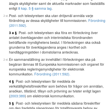
ålagts skyldigheter samt de aktuella marknader som fastställts
enligt
8 kap. 5 § samma lag
.
Post- och telestyrelsen ska utan dröjsmål anmäla varje
förändring av dessa skyldigheter till kommissionen.
Förordning
(2011:592).
3 a §
Post- och telestyrelsen ska föra en förteckning över
antalet överklaganden och interimistiska förordnanden
beträffande myndighetens beslut. I förteckningen ska också
grunderna för överklagandena anges i korthet och
handläggningstiden i domstolarna antecknas.
En sammanställning av innehållet i förteckningen ska på
begäran lämnas till Europeiska kommissionen och organet för
europeiska regleringsmyndigheter för elektronisk
kommunikation.
Förordning (2011:592).
4 §
Post- och telestyrelsen får meddela de
verkställighetsföreskrifter som behövs för frågor om anmälan,
ansökan, tillstånd, tillsyn och prövning av tvister enligt lagen
(
2003:389
) om elektronisk kommunikation.
5 §
Post- och telestyrelsen får meddela sådana föreskrifter
om den fredstida planeringen för totalförsvarets behov av