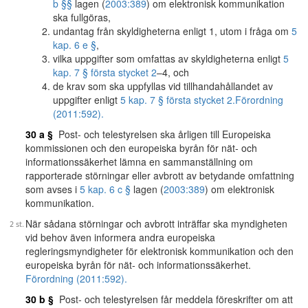
b §§
lagen (
2003:389
) om elektronisk kommunikation
ska fullgöras,
undantag från skyldigheterna enligt 1, utom i fråga om
5
kap. 6 e §
,
vilka uppgifter som omfattas av skyldigheterna enligt
5
kap. 7 § första stycket 2
–4, och
de krav som ska uppfyllas vid tillhandahållandet av
uppgifter enligt
5 kap. 7 § första stycket 2.
Förordning
(2011:592).
30 a §
Post- och telestyrelsen ska årligen till Europeiska
kommissionen och den europeiska byrån för nät- och
informationssäkerhet lämna en sammanställning om
rapporterade störningar eller avbrott av betydande omfattning
som avses i
5 kap. 6 c §
lagen (
2003:389
) om elektronisk
kommunikation.
När sådana störningar och avbrott inträffar ska myndigheten
vid behov även informera andra europeiska
regleringsmyndigheter för elektronisk kommunikation och den
europeiska byrån för nät- och informationssäkerhet.
Förordning (2011:592).
30 b §
Post- och telestyrelsen får meddela föreskrifter om att