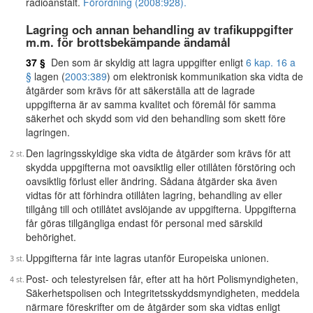
radioanstalt.
Förordning (2008:928).
Lagring och annan behandling av trafikuppgifter
m.m. för brottsbekämpande ändamål
37 §
Den som är skyldig att lagra uppgifter enligt
6 kap. 16 a
§
lagen (
2003:389
) om elektronisk kommunikation ska vidta de
åtgärder som krävs för att säkerställa att de lagrade
uppgifterna är av samma kvalitet och föremål för samma
säkerhet och skydd som vid den behandling som skett före
lagringen.
Den lagringsskyldige ska vidta de åtgärder som krävs för att
skydda uppgifterna mot oavsiktlig eller otillåten förstöring och
oavsiktlig förlust eller ändring. Sådana åtgärder ska även
vidtas för att förhindra otillåten lagring, behandling av eller
tillgång till och otillåtet avslöjande av uppgifterna. Uppgifterna
får göras tillgängliga endast för personal med särskild
behörighet.
Uppgifterna får inte lagras utanför Europeiska unionen.
Post- och telestyrelsen får, efter att ha hört Polismyndigheten,
Säkerhetspolisen och Integritetsskyddsmyndigheten, meddela
närmare föreskrifter om de åtgärder som ska vidtas enligt