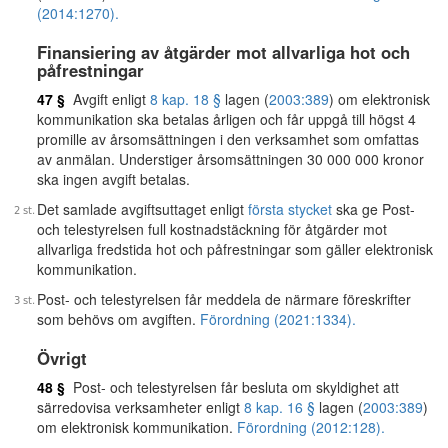
(2014:1270).
Finansiering av åtgärder mot allvarliga hot och
påfrestningar
47 §
Avgift enligt
8 kap. 18 §
lagen (
2003:389
) om elektronisk
kommunikation ska betalas årligen och får uppgå till högst 4
promille av årsomsättningen i den verksamhet som omfattas
av anmälan. Understiger årsomsättningen 30 000 000 kronor
ska ingen avgift betalas.
Det samlade avgiftsuttaget enligt
första stycket
ska ge Post-
och telestyrelsen full kostnadstäckning för åtgärder mot
allvarliga fredstida hot och påfrestningar som gäller elektronisk
kommunikation.
Post- och telestyrelsen får meddela de närmare föreskrifter
som behövs om avgiften.
Förordning (2021:1334).
Övrigt
48 §
Post- och telestyrelsen får besluta om skyldighet att
särredovisa verksamheter enligt
8 kap. 16 §
lagen (
2003:389
)
om elektronisk kommunikation.
Förordning (2012:128).