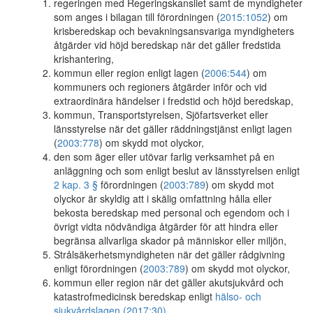
regeringen med Regeringskansliet samt de myndigheter
som anges i bilagan till förordningen (
2015:1052
) om
krisberedskap och bevakningsansvariga myndigheters
åtgärder vid höjd beredskap när det gäller fredstida
krishantering,
kommun eller region enligt lagen (
2006:544
) om
kommuners och regioners åtgärder inför och vid
extraordinära händelser i fredstid och höjd beredskap,
kommun, Transportstyrelsen, Sjöfartsverket eller
länsstyrelse när det gäller räddningstjänst enligt lagen
(
2003:778
) om skydd mot olyckor,
den som äger eller utövar farlig verksamhet på en
anläggning och som enligt beslut av länsstyrelsen enligt
2 kap. 3 §
förordningen (
2003:789
) om skydd mot
olyckor är skyldig att i skälig omfattning hålla eller
bekosta beredskap med personal och egendom och i
övrigt vidta nödvändiga åtgärder för att hindra eller
begränsa allvarliga skador på människor eller miljön,
Strålsäkerhetsmyndigheten när det gäller rådgivning
enligt förordningen (
2003:789
) om skydd mot olyckor,
kommun eller region när det gäller akutsjukvård och
katastrofmedicinsk beredskap enligt
hälso- och
sjukvårdslagen (2017:30)
,