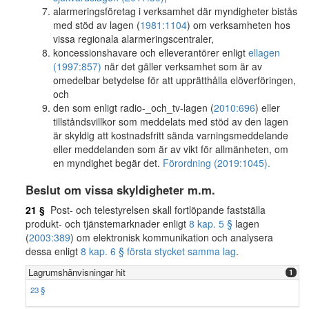
alarmeringsföretag i verksamhet där myndigheter bistås
med stöd av lagen (
1981:1104
) om verksamheten hos
vissa regionala alarmeringscentraler,
koncessionshavare och elleverantörer enligt
ellagen
(1997:857)
när det gäller verksamhet som är av
omedelbar betydelse för att upprätthålla elöverföringen,
och
den som enligt radio-_och_tv-lagen (
2010:696
) eller
tillståndsvillkor som meddelats med stöd av den lagen
är skyldig att kostnadsfritt sända varningsmeddelande
eller meddelanden som är av vikt för allmänheten, om
en myndighet begär det.
Förordning (2019:1045).
Beslut om vissa skyldigheter m.m.
21 §
Post- och telestyrelsen skall fortlöpande fastställa
produkt- och tjänstemarknader enligt
8 kap. 5 §
lagen
(
2003:389
) om elektronisk kommunikation och analysera
dessa enligt
8 kap. 6 § första stycket samma lag
.
Lagrumshänvisningar hit
1
23 §