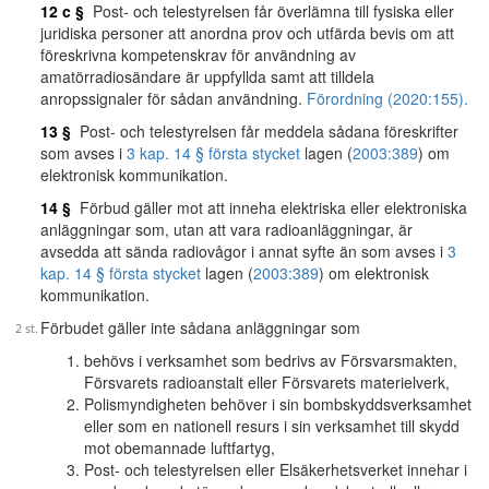
12 c §
Post- och telestyrelsen får överlämna till fysiska eller
juridiska personer att anordna prov och utfärda bevis om att
föreskrivna kompetenskrav för användning av
amatörradiosändare är uppfyllda samt att tilldela
anropssignaler för sådan användning.
Förordning (2020:155).
13 §
Post- och telestyrelsen får meddela sådana föreskrifter
som avses i
3 kap. 14 § första stycket
lagen (
2003:389
) om
elektronisk kommunikation.
14 §
Förbud gäller mot att inneha elektriska eller elektroniska
anläggningar som, utan att vara radioanläggningar, är
avsedda att sända radiovågor i annat syfte än som avses i
3
kap. 14 § första stycket
lagen (
2003:389
) om elektronisk
kommunikation.
Förbudet gäller inte sådana anläggningar som
behövs i verksamhet som bedrivs av Försvarsmakten,
Försvarets radioanstalt eller Försvarets materielverk,
Polismyndigheten behöver i sin bombskyddsverksamhet
eller som en nationell resurs i sin verksamhet till skydd
mot obemannade luftfartyg,
Post- och telestyrelsen eller Elsäkerhetsverket innehar i