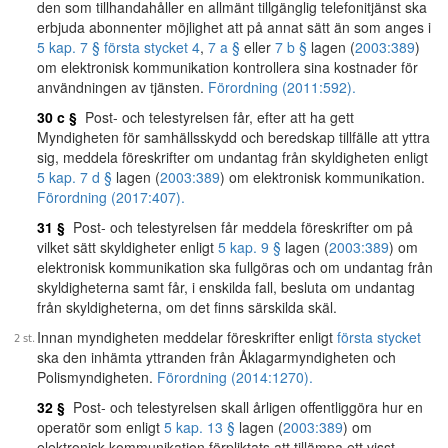
den som tillhandahåller en allmänt tillgänglig telefonitjänst ska
erbjuda abonnenter möjlighet att på annat sätt än som anges i
5 kap. 7 § första stycket 4
,
7 a §
eller
7 b §
lagen (
2003:389
)
om elektronisk kommunikation kontrollera sina kostnader för
användningen av tjänsten.
Förordning (2011:592).
30 c §
Post- och telestyrelsen får, efter att ha gett
Myndigheten för samhällsskydd och beredskap tillfälle att yttra
sig, meddela föreskrifter om undantag från skyldigheten enligt
5 kap. 7 d §
lagen (
2003:389
) om elektronisk kommunikation.
Förordning (2017:407).
31 §
Post- och telestyrelsen får meddela föreskrifter om på
vilket sätt skyldigheter enligt
5 kap. 9 §
lagen (
2003:389
) om
elektronisk kommunikation ska fullgöras och om undantag från
skyldigheterna samt får, i enskilda fall, besluta om undantag
från skyldigheterna, om det finns särskilda skäl.
Innan myndigheten meddelar föreskrifter enligt
första stycket
ska den inhämta yttranden från Åklagarmyndigheten och
Polismyndigheten.
Förordning (2014:1270).
32 §
Post- och telestyrelsen skall årligen offentliggöra hur en
operatör som enligt
5 kap. 13 §
lagen (
2003:389
) om
elektronisk kommunikation förpliktats att tillämpa ett visst