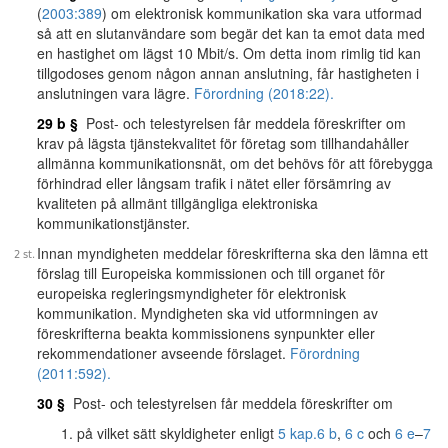
(
2003:389
) om elektronisk kommunikation ska vara utformad
så att en slutanvändare som begär det kan ta emot data med
en hastighet om lägst 10 Mbit/s. Om detta inom rimlig tid kan
tillgodoses genom någon annan anslutning, får hastigheten i
anslutningen vara lägre.
Förordning (2018:22).
29 b §
Post- och telestyrelsen får meddela föreskrifter om
krav på lägsta tjänstekvalitet för företag som tillhandahåller
allmänna kommunikationsnät, om det behövs för att förebygga
förhindrad eller långsam trafik i nätet eller försämring av
kvaliteten på allmänt tillgängliga elektroniska
kommunikationstjänster.
Innan myndigheten meddelar föreskrifterna ska den lämna ett
förslag till Europeiska kommissionen och till organet för
europeiska regleringsmyndigheter för elektronisk
kommunikation. Myndigheten ska vid utformningen av
föreskrifterna beakta kommissionens synpunkter eller
rekommendationer avseende förslaget.
Förordning
(2011:592).
30 §
Post- och telestyrelsen får meddela föreskrifter om
på vilket sätt skyldigheter enligt
5 kap.
6 b
,
6 c
och
6 e
–
7