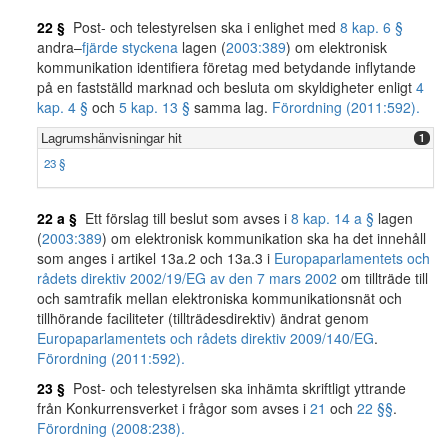
22 §
Post- och telestyrelsen ska i enlighet med
8 kap. 6 §
andra–
fjärde styckena
lagen (
2003:389
) om elektronisk
kommunikation identifiera företag med betydande inflytande
på en fastställd marknad och besluta om skyldigheter enligt
4
kap. 4 §
och
5 kap. 13 §
samma lag.
Förordning (2011:592).
Lagrumshänvisningar hit
1
23 §
22 a §
Ett förslag till beslut som avses i
8 kap. 14 a §
lagen
(
2003:389
) om elektronisk kommunikation ska ha det innehåll
som anges i artikel 13a.2 och 13a.3 i
Europaparlamentets och
rådets direktiv 2002/19/EG av den 7 mars 2002
om tillträde till
och samtrafik mellan elektroniska kommunikationsnät och
tillhörande faciliteter (tillträdesdirektiv) ändrat genom
Europaparlamentets och rådets direktiv 2009/140/EG
.
Förordning (2011:592).
23 §
Post- och telestyrelsen ska inhämta skriftligt yttrande
från Konkurrensverket i frågor som avses i
21
och
22 §§
.
Förordning (2008:238).