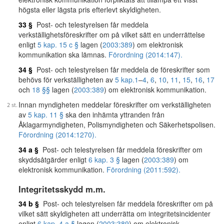
högsta eller lägsta pris efterlevt skyldigheten.
33 §
Post- och telestyrelsen får meddela
verkställighetsföreskrifter om på vilket sätt en underrättelse
enligt
5 kap. 15 c §
lagen (
2003:389
) om elektronisk
kommunikation ska lämnas.
Förordning (2014:147).
34 §
Post- och telestyrelsen får meddela de föreskrifter som
behövs för verkställigheten av
5 kap.
1
–
4
,
6
,
10
,
11
,
15
,
16
,
17
och
18 §§
lagen (
2003:389
) om elektronisk kommunikation.
Innan myndigheten meddelar föreskrifter om verkställigheten
av
5 kap. 11 §
ska den inhämta yttranden från
Åklagarmyndigheten, Polismyndigheten och Säkerhetspolisen.
Förordning (2014:1270).
34 a §
Post- och telestyrelsen får meddela föreskrifter om
skyddsåtgärder enligt
6 kap. 3 §
lagen (
2003:389
) om
elektronisk kommunikation.
Förordning (2011:592).
Integritetsskydd m.m.
34 b §
Post- och telestyrelsen får meddela föreskrifter om på
vilket sätt skyldigheten att underrätta om integritetsincidenter
enligt
6 kap. 4 a §
lagen (
2003:389
) om elektronisk