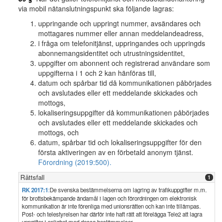
via mobil nätanslutningspunkt ska följande lagras:
uppringande och uppringt nummer, avsändares och
mottagares nummer eller annan meddelandeadress,
i fråga om telefonitjänst, uppringandes och uppringds
abonnemangsidentitet och utrustningsidentitet,
uppgifter om abonnent och registrerad användare som
uppgifterna i 1 och 2 kan hänföras till,
datum och spårbar tid då kommunikationen påbörjades
och avslutades eller ett meddelande skickades och
mottogs,
lokaliseringsuppgifter då kommunikationen påbörjades
och avslutades eller ett meddelande skickades och
mottogs, och
datum, spårbar tid och lokaliseringsuppgifter för den
första aktiveringen av en förbetald anonym tjänst.
Förordning (2019:500).
Rättsfall
1
RK 2017:1
:
De svenska bestämmelserna om lagring av trafikuppgifter m.m.
för brottsbekämpande ändamål i lagen och förordningen om elektronisk
kommunikation är inte förenliga med unionsrätten och kan inte tillämpas.
Post- och telestyrelsen har därför inte haft rätt att förelägga Tele2 att lagra