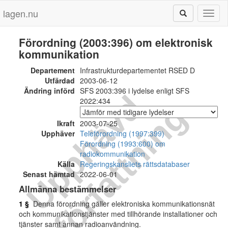
lagen.nu
Toggl
naviga
Förordning (2003:396) om elektronisk
kommunikation
Departement
Infrastrukturdepartementet RSED D
Utfärdad
2003-06-12
Ändring införd
SFS 2003:396 i lydelse enligt SFS
U
p
p
h
ä
v
d
f
ö
r
f
a
t
t
n
i
n
2022:434
g
Ikraft
2003-07-25
Upphäver
Teleförordning (1997:399)
Förordning (1993:600) om
radiokommunikation
Källa
Regeringskansliets rättsdatabaser
Senast hämtad
2022-06-01
Allmänna bestämmelser
1 §
Denna förordning gäller elektroniska kommunikationsnät
och kommunikationstjänster med tillhörande installationer och
tjänster samt annan radioanvändning.