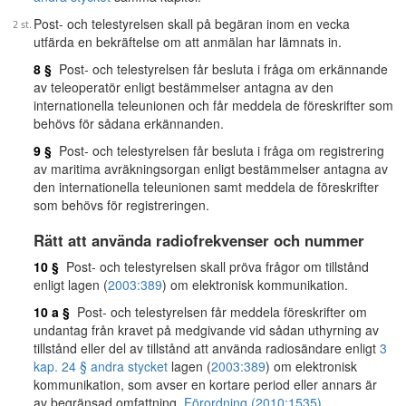
Post- och telestyrelsen skall på begäran inom en vecka
utfärda en bekräftelse om att anmälan har lämnats in.
8 §
Post- och telestyrelsen får besluta i fråga om erkännande
av teleoperatör enligt bestämmelser antagna av den
internationella teleunionen och får meddela de föreskrifter som
behövs för sådana erkännanden.
9 §
Post- och telestyrelsen får besluta i fråga om registrering
av maritima avräkningsorgan enligt bestämmelser antagna av
den internationella teleunionen samt meddela de föreskrifter
som behövs för registreringen.
Rätt att använda radiofrekvenser och nummer
10 §
Post- och telestyrelsen skall pröva frågor om tillstånd
enligt lagen (
2003:389
) om elektronisk kommunikation.
10 a §
Post- och telestyrelsen får meddela föreskrifter om
undantag från kravet på medgivande vid sådan uthyrning av
tillstånd eller del av tillstånd att använda radiosändare enligt
3
kap. 24 § andra stycket
lagen (
2003:389
) om elektronisk
kommunikation, som avser en kortare period eller annars är
av begränsad omfattning.
Förordning (2010:1535).