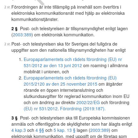
Förordningen är inte tillämplig på innehåll som överförs i
elektroniska kommunikationsnät med hjälp av elektroniska
kommunikationstjänster.
2 §
Post- och telestyrelsen är tillsynsmyndighet enligt lagen
(
2003:389
) om elektronisk kommunikation.
Post- och telestyrelsen ska för Sveriges del fullgöra de
uppgifter som den nationella tillsynsmyndigheten har enligt
Europaparlamentets och rådets förordning (EU) nr
531/2012 av den 13 juni 2012
om roaming i allmänna
mobilnät i unionen, och
Europaparlamentets och rådets förordning (EU)
2015/2120 av den 25 november 2015
om åtgärder
rörande en öppen internetanslutning och
slutkundsavgifter för reglerad kommunikation inom EU
och om ändring av direktiv
2002/22/EG
och förordning
(EU) nr 531/2012
.
Förordning (2019:187).
3 §
Post- och telestyrelsen ska till Europeiska kommissionen
anmäla och offentliggöra de skyldigheter som har ålagts enligt
4 kap.
3
och
4 §§
och
5 kap. 13 §
lagen (
2003:389
) om
elektronisk kommunikation, med uppgift om de företag som