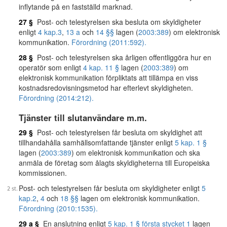
inflytande på en fastställd marknad.
27 §
Post- och telestyrelsen ska besluta om skyldigheter
enligt
4 kap.
3
,
13 a
och
14 §§
lagen (
2003:389
) om elektronisk
kommunikation.
Förordning (2011:592).
28 §
Post- och telestyrelsen ska årligen offentliggöra hur en
operatör som enligt
4 kap. 11 §
lagen (
2003:389
) om
elektronisk kommunikation förpliktats att tillämpa en viss
kostnadsredovisningsmetod har efterlevt skyldigheten.
Förordning (2014:212).
Tjänster till slutanvändare m.m.
29 §
Post- och telestyrelsen får besluta om skyldighet att
tillhandahålla samhällsomfattande tjänster enligt
5 kap. 1 §
lagen (
2003:389
) om elektronisk kommunikation och ska
anmäla de företag som ålagts skyldigheterna till Europeiska
kommissionen.
Post- och telestyrelsen får besluta om skyldigheter enligt
5
kap.
2
,
4
och
18 §§
lagen om elektronisk kommunikation.
Förordning (2010:1535).
29 a §
En anslutning enligt
5 kap. 1 § första stycket 1
lagen