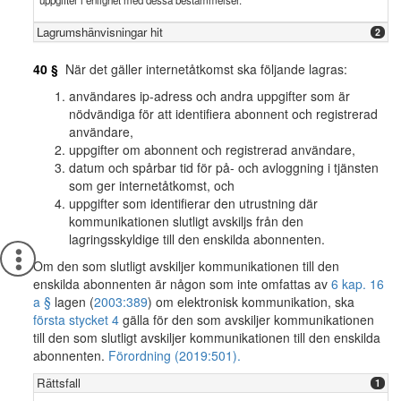
uppgifter i enlighet med dessa bestämmelser.
Lagrumshänvisningar hit
2
40 §
När det gäller internetåtkomst ska följande lagras:
användares ip-adress och andra uppgifter som är
nödvändiga för att identifiera abonnent och registrerad
användare,
uppgifter om abonnent och registrerad användare,
datum och spårbar tid för på- och avloggning i tjänsten
som ger internetåtkomst, och
uppgifter som identifierar den utrustning där
kommunikationen slutligt avskiljs från den
lagringsskyldige till den enskilda abonnenten.
Om den som slutligt avskiljer kommunikationen till den
enskilda abonnenten är någon som inte omfattas av
6 kap. 16
a §
lagen (
2003:389
) om elektronisk kommunikation, ska
första stycket 4
gälla för den som avskiljer kommunikationen
till den som slutligt avskiljer kommunikationen till den enskilda
abonnenten.
Förordning (2019:501).
Rättsfall
1