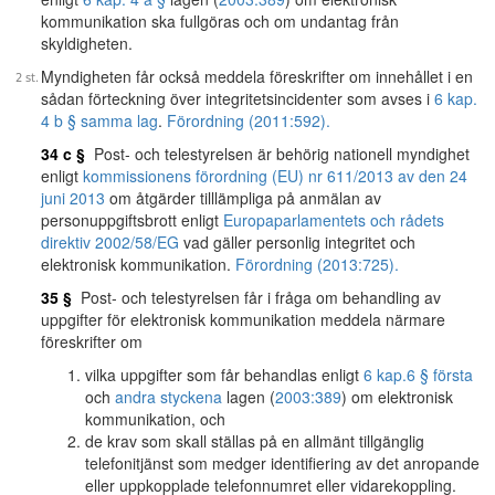
kommunikation ska fullgöras och om undantag från
skyldigheten.
Myndigheten får också meddela föreskrifter om innehållet i en
sådan förteckning över integritetsincidenter som avses i
6 kap.
4 b § samma lag
.
Förordning (2011:592).
34 c §
Post- och telestyrelsen är behörig nationell myndighet
enligt
kommissionens förordning (EU) nr 611/2013 av den 24
juni 2013
om åtgärder tilllämpliga på anmälan av
personuppgiftsbrott enligt
Europaparlamentets och rådets
direktiv 2002/58/EG
vad gäller personlig integritet och
elektronisk kommunikation.
Förordning (2013:725).
35 §
Post- och telestyrelsen får i fråga om behandling av
uppgifter för elektronisk kommunikation meddela närmare
föreskrifter om
vilka uppgifter som får behandlas enligt
6 kap.
6 § första
och
andra styckena
lagen (
2003:389
) om elektronisk
kommunikation, och
de krav som skall ställas på en allmänt tillgänglig
telefonitjänst som medger identifiering av det anropande
eller uppkopplade telefonnumret eller vidarekoppling.