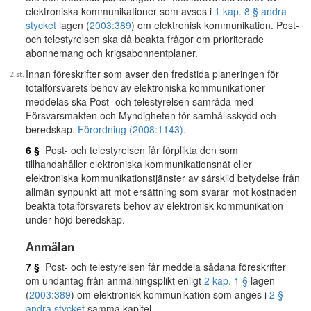
elektroniska kommunikationer som avses i
1 kap. 8 § andra
stycket
lagen (
2003:389
) om elektronisk kommunikation. Post-
och telestyrelsen ska då beakta frågor om prioriterade
abonnemang och krigsabonnentplaner.
Innan föreskrifter som avser den fredstida planeringen för
totalförsvarets behov av elektroniska kommunikationer
meddelas ska Post- och telestyrelsen samråda med
Försvarsmakten och Myndigheten för samhällsskydd och
beredskap.
Förordning (2008:1143).
6 §
Post- och telestyrelsen får förplikta den som
tillhandahåller elektroniska kommunikationsnät eller
elektroniska kommunikationstjänster av särskild betydelse från
allmän synpunkt att mot ersättning som svarar mot kostnaden
beakta totalförsvarets behov av elektronisk kommunikation
under höjd beredskap.
Anmälan
7 §
Post- och telestyrelsen får meddela sådana föreskrifter
om undantag från anmälningsplikt enligt
2 kap. 1 §
lagen
(
2003:389
) om elektronisk kommunikation som anges i
2 §
andra stycket
samma kapitel.