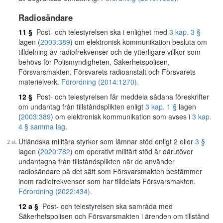
Radiosändare
11 §
Post- och telestyrelsen ska i enlighet med
3 kap. 3 §
lagen (
2003:389
) om elektronisk kommunikation besluta om
tilldelning av radiofrekvenser och de ytterligare villkor som
behövs för Polismyndigheten, Säkerhetspolisen,
Försvarsmakten, Försvarets radioanstalt och Försvarets
materielverk.
Förordning (2014:1270).
12 §
Post- och telestyrelsen får meddela sådana föreskrifter
om undantag från tillståndsplikten enligt
3 kap. 1 §
lagen
(
2003:389
) om elektronisk kommunikation som avses i
3 kap.
4 § samma lag
.
Utländska militära styrkor som lämnar stöd enligt 2 eller
3 §
lagen (
2020:782
) om operativt militärt stöd är därutöver
undantagna från tillståndsplikten när de använder
radiosändare på det sätt som Försvarsmakten bestämmer
inom radiofrekvenser som har tilldelats Försvarsmakten.
Förordning (2022:434).
12 a §
Post- och telestyrelsen ska samråda med
Säkerhetspolisen och Försvarsmakten i ärenden om tillstånd