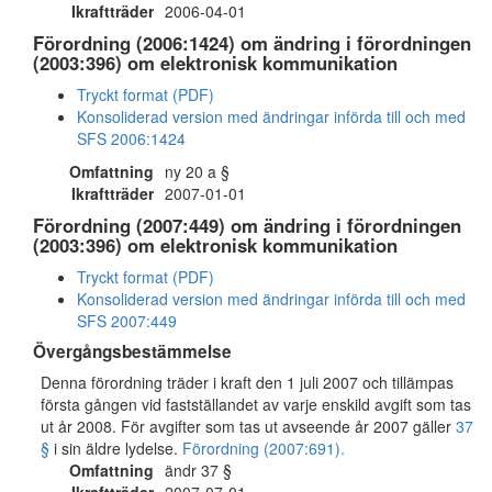
Ikraftträder
2006-04-01
Förordning (2006:1424) om ändring i förordningen
(2003:396) om elektronisk kommunikation
Tryckt format (PDF)
Konsoliderad version med ändringar införda till och med
SFS 2006:1424
Omfattning
ny 20 a §
Ikraftträder
2007-01-01
Förordning (2007:449) om ändring i förordningen
(2003:396) om elektronisk kommunikation
Tryckt format (PDF)
Konsoliderad version med ändringar införda till och med
SFS 2007:449
Övergångsbestämmelse
Denna förordning träder i kraft den 1 juli 2007 och tillämpas
första gången vid fastställandet av varje enskild avgift som tas
ut år 2008. För avgifter som tas ut avseende år 2007 gäller
37
§
i sin äldre lydelse.
Förordning (2007:691).
Omfattning
ändr 37 §