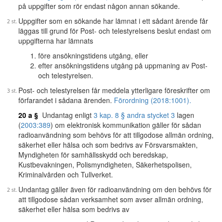
på uppgifter som rör endast någon annan sökande.
Uppgifter som en sökande har lämnat i ett sådant ärende får
läggas till grund för Post- och telestyrelsens beslut endast om
uppgifterna har lämnats
före ansökningstidens utgång, eller
efter ansökningstidens utgång på uppmaning av Post-
och telestyrelsen.
Post- och telestyrelsen får meddela ytterligare föreskrifter om
förfarandet i sådana ärenden.
Förordning (2018:1001).
20 a §
Undantag enligt
3 kap. 8 § andra stycket 3
lagen
(
2003:389
) om elektronisk kommunikation gäller för sådan
radioanvändning som behövs för att tillgodose allmän ordning,
säkerhet eller hälsa och som bedrivs av Försvarsmakten,
Myndigheten för samhällsskydd och beredskap,
Kustbevakningen, Polismyndigheten, Säkerhetspolisen,
Kriminalvården och Tullverket.
Undantag gäller även för radioanvändning om den behövs för
att tillgodose sådan verksamhet som avser allmän ordning,
säkerhet eller hälsa som bedrivs av