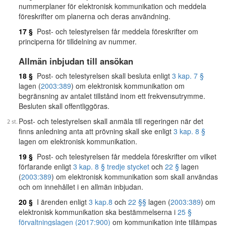
nummerplaner för elektronisk kommunikation och meddela
föreskrifter om planerna och deras användning.
17 §
Post- och telestyrelsen får meddela föreskrifter om
principerna för tilldelning av nummer.
Allmän inbjudan till ansökan
18 §
Post- och telestyrelsen skall besluta enligt
3 kap. 7 §
lagen (
2003:389
) om elektronisk kommunikation om
begränsning av antalet tillstånd inom ett frekvensutrymme.
Besluten skall offentliggöras.
Post- och telestyrelsen skall anmäla till regeringen när det
finns anledning anta att prövning skall ske enligt
3 kap. 8 §
lagen om elektronisk kommunikation.
19 §
Post- och telestyrelsen får meddela föreskrifter om vilket
förfarande enligt
3 kap. 8 § tredje stycket
och
22 §
lagen
(
2003:389
) om elektronisk kommunikation som skall användas
och om innehållet i en allmän inbjudan.
20 §
I ärenden enligt
3 kap.
8
och
22 §§
lagen (
2003:389
) om
elektronisk kommunikation ska bestämmelserna i
25 §
förvaltningslagen (2017:900)
om kommunikation inte tillämpas