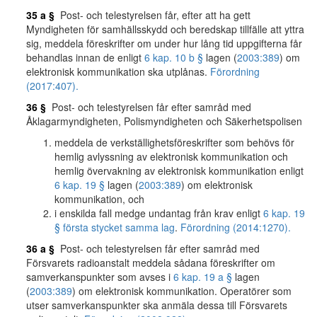
35 a §
Post- och telestyrelsen får, efter att ha gett
Myndigheten för samhällsskydd och beredskap tillfälle att yttra
sig, meddela föreskrifter om under hur lång tid uppgifterna får
behandlas innan de enligt
6 kap. 10 b §
lagen (
2003:389
) om
elektronisk kommunikation ska utplånas.
Förordning
(2017:407).
36 §
Post- och telestyrelsen får efter samråd med
Åklagarmyndigheten, Polismyndigheten och Säkerhetspolisen
meddela de verkställighetsföreskrifter som behövs för
hemlig avlyssning av elektronisk kommunikation och
hemlig övervakning av elektronisk kommunikation enligt
6 kap. 19 §
lagen (
2003:389
) om elektronisk
kommunikation, och
i enskilda fall medge undantag från krav enligt
6 kap. 19
§ första stycket samma lag
.
Förordning (2014:1270).
36 a §
Post- och telestyrelsen får efter samråd med
Försvarets radioanstalt meddela sådana föreskrifter om
samverkanspunkter som avses i
6 kap. 19 a §
lagen
(
2003:389
) om elektronisk kommunikation. Operatörer som
utser samverkanspunkter ska anmäla dessa till Försvarets