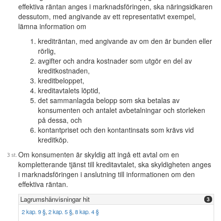
effektiva räntan anges i marknadsföringen, ska näringsidkaren
dessutom, med angivande av ett representativt exempel,
lämna information om
krediträntan, med angivande av om den är bunden eller
rörlig,
avgifter och andra kostnader som utgör en del av
kreditkostnaden,
kreditbeloppet,
kreditavtalets löptid,
det sammanlagda belopp som ska betalas av
konsumenten och antalet avbetalningar och storleken
på dessa, och
kontantpriset och den kontantinsats som krävs vid
kreditköp.
Om konsumenten är skyldig att ingå ett avtal om en
kompletterande tjänst till kreditavtalet, ska skyldigheten anges
i marknadsföringen i anslutning till informationen om den
effektiva räntan.
Lagrumshänvisningar hit
3
2 kap. 9 §
,
2 kap. 5 §
,
8 kap. 4 §