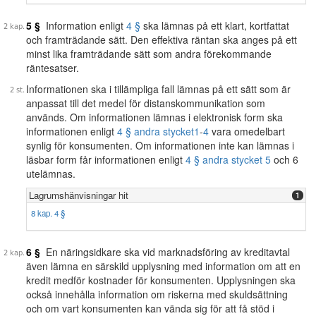
5 §
Information enligt
4 §
ska lämnas på ett klart, kortfattat
och framträdande sätt. Den effektiva räntan ska anges på ett
minst lika framträdande sätt som andra förekommande
räntesatser.
Informationen ska i tillämpliga fall lämnas på ett sätt som är
anpassat till det medel för distanskommunikation som
används. Om informationen lämnas i elektronisk form ska
informationen enligt
4 § andra stycket
1
-
4
vara omedelbart
synlig för konsumenten. Om informationen inte kan lämnas i
läsbar form får informationen enligt
4 § andra stycket 5
och 6
utelämnas.
Lagrumshänvisningar hit
1
8 kap. 4 §
6 §
En näringsidkare ska vid marknadsföring av kreditavtal
även lämna en särskild upplysning med information om att en
kredit medför kostnader för konsumenten. Upplysningen ska
också innehålla information om riskerna med skuldsättning
och om vart konsumenten kan vända sig för att få stöd i