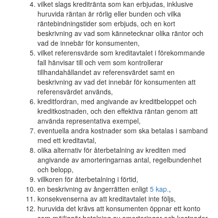
vilket slags kreditränta som kan erbjudas, inklusive
huruvida räntan är rörlig eller bunden och vilka
räntebindningstider som erbjuds, och en kort
beskrivning av vad som kännetecknar olika räntor och
vad de innebär för konsumenten,
vilket referensvärde som kreditavtalet i förekommande
fall hänvisar till och vem som kontrollerar
tillhandahållandet av referensvärdet samt en
beskrivning av vad det innebär för konsumenten att
referensvärdet används,
kreditfordran, med angivande av kreditbeloppet och
kreditkostnaden, och den effektiva räntan genom att
använda representativa exempel,
eventuella andra kostnader som ska betalas i samband
med ett kreditavtal,
olika alternativ för återbetalning av krediten med
angivande av amorteringarnas antal, regelbundenhet
och belopp,
villkoren för återbetalning i förtid,
en beskrivning av ångerrätten enligt
5 kap.
,
konsekvenserna av att kreditavtalet inte följs,
huruvida det krävs att konsumenten öppnar ett konto