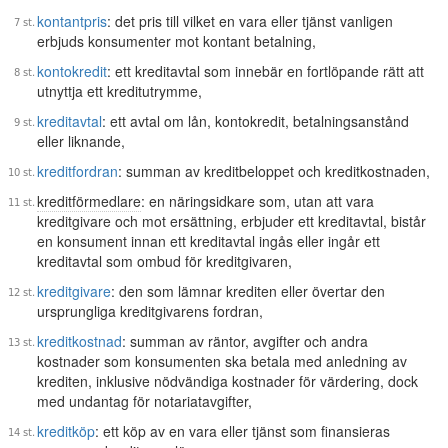
kontantpris
: det pris till vilket en vara eller tjänst vanligen
erbjuds konsumenter mot kontant betalning,
kontokredit
: ett kreditavtal som innebär en fortlöpande rätt att
utnyttja ett kreditutrymme,
kreditavtal
: ett avtal om lån, kontokredit, betalningsanstånd
eller liknande,
kreditfordran
: summan av kreditbeloppet och kreditkostnaden,
kreditförmedlare
: en näringsidkare som, utan att vara
kreditgivare och mot ersättning, erbjuder ett kreditavtal, bistår
en konsument innan ett kreditavtal ingås eller ingår ett
kreditavtal som ombud för kreditgivaren,
kreditgivare
: den som lämnar krediten eller övertar den
ursprungliga kreditgivarens fordran,
kreditkostnad
: summan av räntor, avgifter och andra
kostnader som konsumenten ska betala med anledning av
krediten, inklusive nödvändiga kostnader för värdering, dock
med undantag för notariatavgifter,
kreditköp
: ett köp av en vara eller tjänst som finansieras