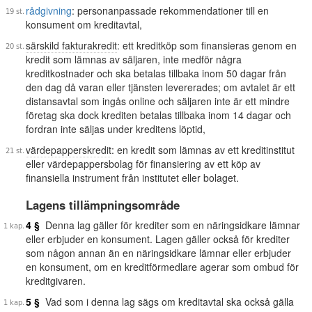
rådgivning
: personanpassade rekommendationer till en
konsument om kreditavtal,
särskild fakturakredit
: ett kreditköp som finansieras genom en
kredit som lämnas av säljaren, inte medför några
kreditkostnader och ska betalas tillbaka inom 50 dagar från
den dag då varan eller tjänsten levererades; om avtalet är ett
distansavtal som ingås online och säljaren inte är ett mindre
företag ska dock krediten betalas tillbaka inom 14 dagar och
fordran inte säljas under kreditens löptid,
värdepapperskredit
: en kredit som lämnas av ett kreditinstitut
eller värdepappersbolag för finansiering av ett köp av
finansiella instrument från institutet eller bolaget.
Lagens tillämpningsområde
4 §
Denna lag gäller för krediter som en näringsidkare lämnar
eller erbjuder en konsument. Lagen gäller också för krediter
som någon annan än en näringsidkare lämnar eller erbjuder
en konsument, om en kreditförmedlare agerar som ombud för
kreditgivaren.
5 §
Vad som i denna lag sägs om kreditavtal ska också gälla