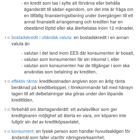
en kredit som tas i syfte att förvärva eller behålla
äganderätt till sådan egendom, om det inte är fråga om
en tillfällig finansieringslösning under övergången till ett
annat finansiellt arrangemang och krediten har en
obestämd löptid eller ska återbetalas inom 12 månader,
bostadskredit i utländsk valuta
: en bostadskredit i en annan
valuta än
valutan i det land inom EES där konsumenten är bosatt,
valutan som konsumenten får sin inkomst i, eller
valutan som konsumenten har de tillgångar i som ska
användas som betalning av krediten,
effektiv ränta
: kreditkostnaden angiven som en årlig ränta
beräknad på kreditbeloppet, i förekommande fall med hänsyn
tagen till att delbetalningar ska göras under den löpande
kredittiden,
förbehåll om återtaganderätt
: ett avtalsvillkor som ger
kreditgivaren möjlighet att återta en vara, om köparen inte
fullgör sin del av kreditköpsavtalet,
konsument
: en fysisk person som handlar huvudsakligen för
ändamål som faller utanför näringsverksamhet,