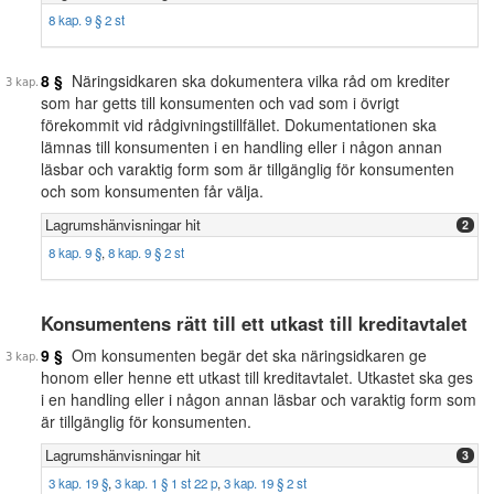
8 kap. 9 § 2 st
8 §
Näringsidkaren ska dokumentera vilka råd om krediter
som har getts till konsumenten och vad som i övrigt
förekommit vid rådgivningstillfället. Dokumentationen ska
lämnas till konsumenten i en handling eller i någon annan
läsbar och varaktig form som är tillgänglig för konsumenten
och som konsumenten får välja.
Lagrumshänvisningar hit
2
8 kap. 9 §
,
8 kap. 9 § 2 st
Konsumentens rätt till ett utkast till kreditavtalet
9 §
Om konsumenten begär det ska näringsidkaren ge
honom eller henne ett utkast till kreditavtalet. Utkastet ska ges
i en handling eller i någon annan läsbar och varaktig form som
är tillgänglig för konsumenten.
Lagrumshänvisningar hit
3
3 kap. 19 §
,
3 kap. 1 § 1 st 22 p
,
3 kap. 19 § 2 st