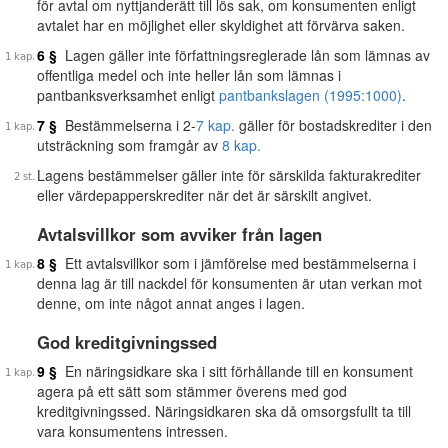
för avtal om nyttjanderätt till lös sak, om konsumenten enligt
avtalet har en möjlighet eller skyldighet att förvärva saken.
6 §
Lagen gäller inte författningsreglerade lån som lämnas av
offentliga medel och inte heller lån som lämnas i
pantbanksverksamhet enligt
pantbankslagen (1995:1000)
.
7 §
Bestämmelserna i 2-
7 kap.
gäller för bostadskrediter i den
utsträckning som framgår av
8 kap.
Lagens bestämmelser gäller inte för särskilda fakturakrediter
eller värdepapperskrediter när det är särskilt angivet.
Avtalsvillkor som avviker från lagen
8 §
Ett avtalsvillkor som i jämförelse med bestämmelserna i
denna lag är till nackdel för konsumenten är utan verkan mot
denne, om inte något annat anges i lagen.
God kreditgivningssed
9 §
En näringsidkare ska i sitt förhållande till en konsument
agera på ett sätt som stämmer överens med god
kreditgivningssed. Näringsidkaren ska då omsorgsfullt ta till
vara konsumentens intressen.