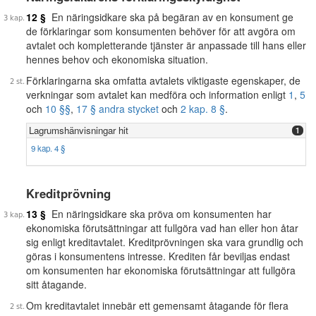
12 §
En näringsidkare ska på begäran av en konsument ge
de förklaringar som konsumenten behöver för att avgöra om
avtalet och kompletterande tjänster är anpassade till hans eller
hennes behov och ekonomiska situation.
Förklaringarna ska omfatta avtalets viktigaste egenskaper, de
verkningar som avtalet kan medföra och information enligt
1
,
5
och
10 §§
,
17 § andra stycket
och
2 kap. 8 §
.
Lagrumshänvisningar hit
1
9 kap. 4 §
Kreditprövning
13 §
En näringsidkare ska pröva om konsumenten har
ekonomiska förutsättningar att fullgöra vad han eller hon åtar
sig enligt kreditavtalet. Kreditprövningen ska vara grundlig och
göras i konsumentens intresse. Krediten får beviljas endast
om konsumenten har ekonomiska förutsättningar att fullgöra
sitt åtagande.
Om kreditavtalet innebär ett gemensamt åtagande för flera