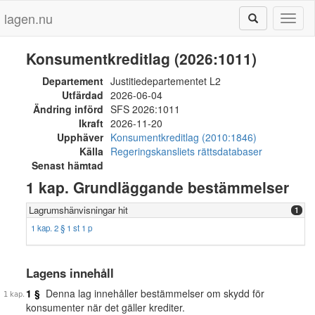
lagen.nu
Toggl
naviga
Konsumentkreditlag (2026:1011)
Departement
Justitiedepartementet L2
Utfärdad
2026-06-04
Ändring införd
SFS 2026:1011
Ikraft
2026-11-20
Upphäver
Konsumentkreditlag (2010:1846)
Källa
Regeringskansliets rättsdatabaser
Senast hämtad
1 kap. Grundläggande bestämmelser
Lagrumshänvisningar hit
1
1 kap. 2 § 1 st 1 p
Lagens innehåll
1 §
Denna lag innehåller bestämmelser om skydd för
konsumenter när det gäller krediter.