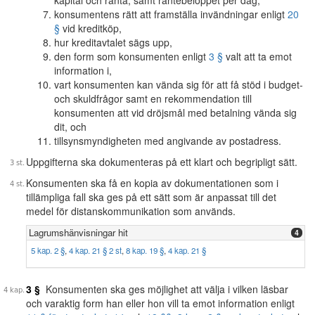
kapital och ränta, samt räntebeloppet per dag,
konsumentens rätt att framställa invändningar enligt
20
§
vid kreditköp,
hur kreditavtalet sägs upp,
den form som konsumenten enligt
3 §
valt att ta emot
information i,
vart konsumenten kan vända sig för att få stöd i budget-
och skuldfrågor samt en rekommendation till
konsumenten att vid dröjsmål med betalning vända sig
dit, och
tillsynsmyndigheten med angivande av postadress.
Uppgifterna ska dokumenteras på ett klart och begripligt sätt.
Konsumenten ska få en kopia av dokumentationen som i
tillämpliga fall ska ges på ett sätt som är anpassat till det
medel för distanskommunikation som används.
Lagrumshänvisningar hit
4
5 kap. 2 §
,
4 kap. 21 § 2 st
,
8 kap. 19 §
,
4 kap. 21 §
3 §
Konsumenten ska ges möjlighet att välja i vilken läsbar
och varaktig form han eller hon vill ta emot information enligt