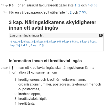
9 §
För en särskild fakturakredit gäller inte
1
,
2
och
4
-
8 §§
.
För en värdepapperskredit gäller inte
1
,
2
och
7 §§
.
3 kap. Näringsidkarens skyldigheter
innan ett avtal ingås
Lagrumshänvisningar hit
8
9 kap. 6 §
,
9 kap. 3 §
,
8 kap. 8 §
,
8 kap. 9 §
,
9 kap. 6 § 3 st
,
8 kap. 9 § 2 st
,
1
kap. 2 § 1 st 3 p
,
8 kap. 13 §
Information innan ett kreditavtal ingås
1 §
Innan ett kreditavtal ingås ska näringsidkaren lämna
information till konsumenten om
kreditgivarens och kreditförmedlarens namn,
organisationsnummer, postadress, telefonnummer och
e- postadress,
kreditbeloppet,
kreditavtalets löptid,
krediträntan,