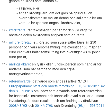
genom en kredit som lämnas av
säljaren, eller
annan kreditgivare, om det görs på grund av en
överenskommelse mellan denne och säljaren eller om
varan eller tjänsten anges i kreditavtalet,
kreditränta
: räntekostnaden per år för den vid varje tid
obetalda delen av krediten angiven som en ränta,
mindre företag
: ett företag som sysselsätter färre än 250
personer och vars årsomsättning inte överstiger 50 miljoner
euro eller vars balansomslutning inte överstiger 43 miljoner
euro per år,
näringsidkare
: en fysisk eller juridisk person som handlar för
ändamål som har samband med den egna
näringsverksamheten,
referensvärde
: det värde som anges i artikel 3.1.3 i
Europaparlamentets och rådets förordning (EU) 2016/1011 av
den 8 juni 2016
om index som används som referensvärden
för finansiella instrument och finansiella avtal eller för att mäta
investeringsfonders resultat, och om ändring av direktiven
2008/48/EG
och
2014/17/EU
och förordning
(EU) nr 596/2014
,