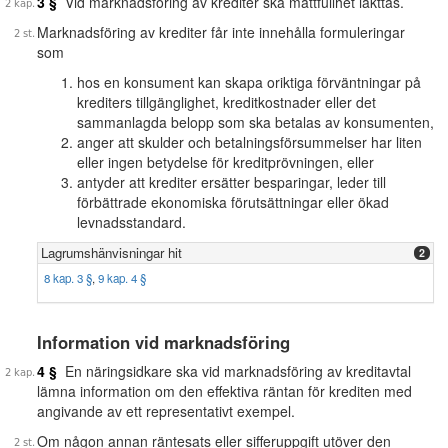
3 §
Vid marknadsföring av krediter ska måttfullhet iakttas.
Marknadsföring av krediter får inte innehålla formuleringar
som
hos en konsument kan skapa oriktiga förväntningar på
krediters tillgänglighet, kreditkostnader eller det
sammanlagda belopp som ska betalas av konsumenten,
anger att skulder och betalningsförsummelser har liten
eller ingen betydelse för kreditprövningen, eller
antyder att krediter ersätter besparingar, leder till
förbättrade ekonomiska förutsättningar eller ökad
levnadsstandard.
Lagrumshänvisningar hit
2
8 kap. 3 §
,
9 kap. 4 §
Information vid marknadsföring
4 §
En näringsidkare ska vid marknadsföring av kreditavtal
lämna information om den effektiva räntan för krediten med
angivande av ett representativt exempel.
Om någon annan räntesats eller sifferuppgift utöver den