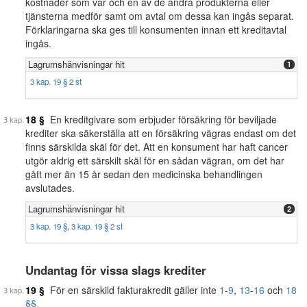
kostnader som var och en av de andra produkterna eller
tjänsterna medför samt om avtal om dessa kan ingås separat.
Förklaringarna ska ges till konsumenten innan ett kreditavtal
ingås.
Lagrumshänvisningar hit
1
3 kap. 19 § 2 st
18 §
En kreditgivare som erbjuder försäkring för beviljade
krediter ska säkerställa att en försäkring vägras endast om det
finns särskilda skäl för det. Att en konsument har haft cancer
utgör aldrig ett särskilt skäl för en sådan vägran, om det har
gått mer än 15 år sedan den medicinska behandlingen
avslutades.
Lagrumshänvisningar hit
2
3 kap. 19 §
,
3 kap. 19 § 2 st
Undantag för vissa slags krediter
19 §
För en särskild fakturakredit gäller inte
1
-
9
,
13
-
16
och
18
§§
.