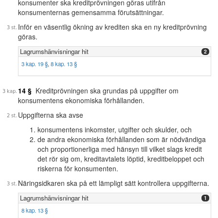
konsumenter ska kreditprövningen göras utifrån
konsumenternas gemensamma förutsättningar.
Inför en väsentlig ökning av krediten ska en ny kreditprövning
göras.
Lagrumshänvisningar hit
2
3 kap. 19 §
,
8 kap. 13 §
14 §
Kreditprövningen ska grundas på uppgifter om
konsumentens ekonomiska förhållanden.
Uppgifterna ska avse
konsumentens inkomster, utgifter och skulder, och
de andra ekonomiska förhållanden som är nödvändiga
och proportionerliga med hänsyn till vilket slags kredit
det rör sig om, kreditavtalets löptid, kreditbeloppet och
riskerna för konsumenten.
Näringsidkaren ska på ett lämpligt sätt kontrollera uppgifterna.
Lagrumshänvisningar hit
1
8 kap. 13 §