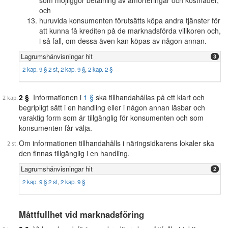
som möjliggör betalning av amorteringar och kostnader,
och
huruvida konsumenten förutsätts köpa andra tjänster för
att kunna få krediten på de marknadsförda villkoren och,
i så fall, om dessa även kan köpas av någon annan.
Lagrumshänvisningar hit
3
2 kap. 9 § 2 st
,
2 kap. 9 §
,
2 kap. 2 §
2 §
Informationen i
1 §
ska tillhandahållas på ett klart och
begripligt sätt i en handling eller i någon annan läsbar och
varaktig form som är tillgänglig för konsumenten och som
konsumenten får välja.
Om informationen tillhandahålls i näringsidkarens lokaler ska
den finnas tillgänglig i en handling.
Lagrumshänvisningar hit
2
2 kap. 9 § 2 st
,
2 kap. 9 §
Måttfullhet vid marknadsföring