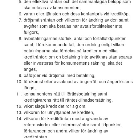
den effektiva räntan och det sammanlagda belopp som
ska betalas av konsumenten,
varan eller tjänsten och dess kontantpris vid kreditköp,
dröjsmålsräntan och villkoren för ändring av den samt
avgifter som ska betalas när avtalsförpliktelser inte
fullgörs,
avbetalningarnas storlek, antal och förfallotidpunkter
samt, i förekommande fall, den ordning enligt vilken
betalningarna ska fördelas på krediter med olika
krediträntor; om en betalning inte avräknas utan sparas
eller investeras för konsumentens räkning, ska det
anges,
påföljder vid dröjsmål med betalning,
förekomst eller avsaknad av ångerrätt och ångerfristens
längd,
konsumentens rätt till förtidsbetalning samt
kreditgivarens rätt till ränteskillnadsersättning,
vilket slags kredit det rör sig om,
villkoren för utnyttjandet av krediten,
villkoren för krediträntan med angivande av
referensindex eller referensräntor samt tidpunkter,
förfaranden och andra villkor för ändring av
krediträntan,