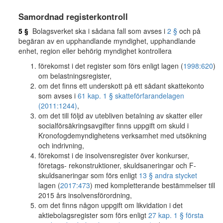
Samordnad registerkontroll
5 §
Bolagsverket ska i sådana fall som avses i
2 §
och på
begäran av en upphandlande myndighet, upphandlande
enhet, region eller behörig myndighet kontrollera
förekomst i det register som förs enligt lagen (
1998:620
)
om belastningsregister,
om det finns ett underskott på ett sådant skattekonto
som avses i
61 kap. 1 § skatteförfarandelagen
(2011:1244)
,
om det till följd av utebliven betalning av skatter eller
socialförsäkringsavgifter finns uppgift om skuld i
Kronofogdemyndighetens verksamhet med utsökning
och indrivning,
förekomst i de insolvensregister över konkurser,
företags- rekonstruktioner, skuldsaneringar och F-
skuldsaneringar som förs enligt
13 § andra stycket
lagen (
2017:473
) med kompletterande bestämmelser till
2015 års insolvensförordning,
om det finns någon uppgift om likvidation i det
aktiebolagsregister som förs enligt
27 kap. 1 § första