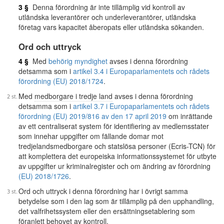
3 §
Denna förordning är inte tillämplig vid kontroll av
utländska leverantörer och underleverantörer, utländska
företag vars kapacitet åberopats eller utländska sökanden.
Ord och uttryck
4 §
Med
behörig myndighet
avses i denna förordning
detsamma som i
artikel 3.4 i Europaparlamentets och rådets
förordning (EU) 2018/1724
.
Med
medborgare i tredje land
avses i denna förordning
detsamma som i
artikel 3.7 i Europaparlamentets och rådets
förordning (EU) 2019/816 av den 17 april 2019
om inrättande
av ett centraliserat system för identifiering av medlemsstater
som innehar uppgifter om fällande domar mot
tredjelandsmedborgare och statslösa personer (Ecris-TCN) för
att komplettera det europeiska informationssystemet för utbyte
av uppgifter ur kriminalregister och om ändring av förordning
(EU) 2018/1726
.
Ord och uttryck i denna förordning har i övrigt samma
betydelse som i den lag som är tillämplig på den upphandling,
det valfrihetssystem eller den ersättningsetablering som
föranlett behovet av kontroll.