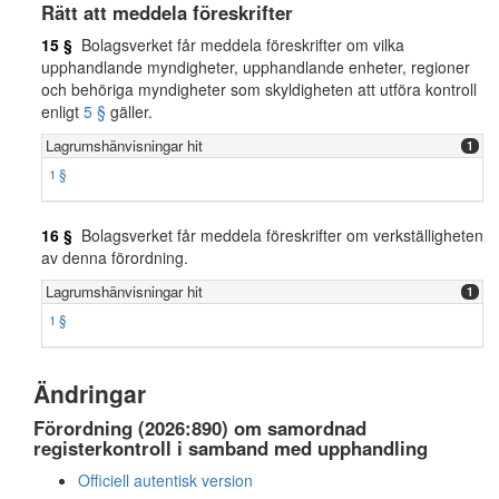
Rätt att meddela föreskrifter
15 §
Bolagsverket får meddela föreskrifter om vilka
upphandlande myndigheter, upphandlande enheter, regioner
och behöriga myndigheter som skyldigheten att utföra kontroll
enligt
5 §
gäller.
Lagrumshänvisningar hit
1
1 §
16 §
Bolagsverket får meddela föreskrifter om verkställigheten
av denna förordning.
Lagrumshänvisningar hit
1
1 §
Ändringar
Förordning (2026:890) om samordnad
registerkontroll i samband med upphandling
Officiell autentisk version