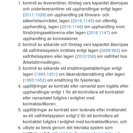
kontroll av leverantörer, företag vars kapacitet åberopas
och underleverantörer vid upphandlingar enligt lagen
(
2011:1029
) om upphandling på försvars- och
säkerhetsområdet, lagen (
2016:1145
) om offentlig
upphandling, lagen (
2016:1146
) om upphandling inom
försörjningssektorerna eller lagen (
2016:1147
) om
upphandling av koncessioner,
kontroll av sökande och företag vars kapacitet åberopas
då valfrihetssystem inrättats enligt lagen (
2008:962
) om
valfrihetssystem eller lagen (
2010:536
) om valfrihet hos
Arbetsförmedlingen,
kontroll av sökande vid ersättningsetableringar enligt
lagen (
1993:1651
) om läkarvårdsersättning eller lagen
(
1993:1652
) om ersättning för fysioterapi,
uppföljningar av kontrakt eller ramavtal som ingåtts efter
upphandlingar enligt 1 för att kontrollera att kontraktet
eller ramavtalet fullgörs i enlighet med
kontraktsvillkoren,
uppföljningar av kontrakt som tecknats efter inrättandet
av ett valfrihetssystem enligt 2 för att kontrollera att
kontraktet fullgörs i enlighet med kontraktsvillkoren, och
utbyte av bevis genom det tekniska system som