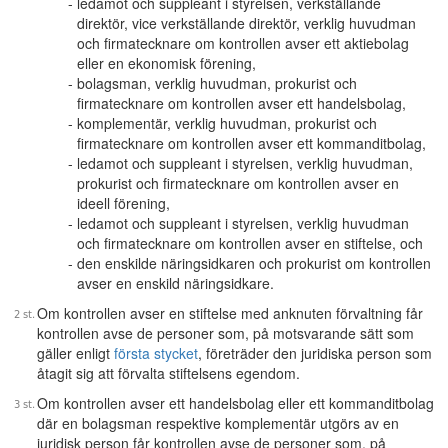
ledamot och suppleant i styrelsen, verkställande
direktör, vice verkställande direktör, verklig huvudman
och firmatecknare om kontrollen avser ett aktiebolag
eller en ekonomisk förening,
bolagsman, verklig huvudman, prokurist och
firmatecknare om kontrollen avser ett handelsbolag,
komplementär, verklig huvudman, prokurist och
firmatecknare om kontrollen avser ett kommanditbolag,
ledamot och suppleant i styrelsen, verklig huvudman,
prokurist och firmatecknare om kontrollen avser en
ideell förening,
ledamot och suppleant i styrelsen, verklig huvudman
och firmatecknare om kontrollen avser en stiftelse, och
den enskilde näringsidkaren och prokurist om kontrollen
avser en enskild näringsidkare.
Om kontrollen avser en stiftelse med anknuten förvaltning får
kontrollen avse de personer som, på motsvarande sätt som
gäller enligt
första stycket
, företräder den juridiska person som
åtagit sig att förvalta stiftelsens egendom.
Om kontrollen avser ett handelsbolag eller ett kommanditbolag
där en bolagsman respektive komplementär utgörs av en
juridisk person får kontrollen avse de personer som, på