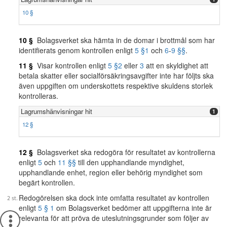
10 §
10 §
Bolagsverket ska hämta in de domar i brottmål som har
identifierats genom kontrollen enligt
5 §
1
och
6
-
9 §§
.
11 §
Visar kontrollen enligt
5 §
2
eller
3
att en skyldighet att
betala skatter eller socialförsäkringsavgifter inte har följts ska
även uppgiften om underskottets respektive skuldens storlek
kontrolleras.
Lagrumshänvisningar hit
1
12 §
12 §
Bolagsverket ska redogöra för resultatet av kontrollerna
enligt
5
och
11 §§
till den upphandlande myndighet,
upphandlande enhet, region eller behörig myndighet som
begärt kontrollen.
Redogörelsen ska dock inte omfatta resultatet av kontrollen
enligt
5 § 1
om Bolagsverket bedömer att uppgifterna inte är
relevanta för att pröva de uteslutningsgrunder som följer av