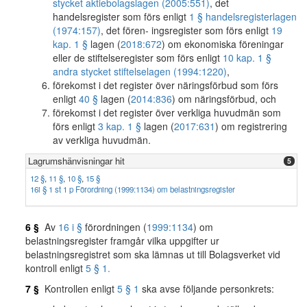
stycket aktiebolagslagen (2005:551)
, det
handelsregister som förs enligt
1 § handelsregisterlagen
(1974:157)
, det fören- ingsregister som förs enligt
19
kap. 1 §
lagen (
2018:672
) om ekonomiska föreningar
eller de stiftelseregister som förs enligt
10 kap. 1 §
andra stycket stiftelselagen (1994:1220)
,
förekomst i det register över näringsförbud som förs
enligt
40 §
lagen (
2014:836
) om näringsförbud, och
förekomst i det register över verkliga huvudmän som
förs enligt
3 kap. 1 §
lagen (
2017:631
) om registrering
av verkliga huvudmän.
Lagrumshänvisningar hit
5
12 §
,
11 §
,
10 §
,
15 §
16i § 1 st 1 p Förordning (1999:1134) om belastningsregister
6 §
Av
16 i §
förordningen (
1999:1134
) om
belastningsregister framgår vilka uppgifter ur
belastningsregistret som ska lämnas ut till Bolagsverket vid
kontroll enligt
5 § 1.
7 §
Kontrollen enligt
5 § 1
ska avse följande personkrets: