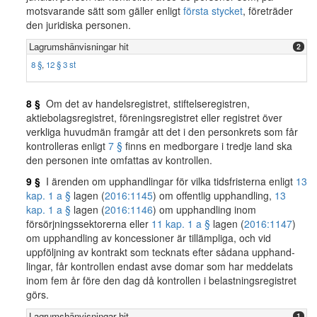
motsvarande sätt som gäller enligt
första stycket
, företräder
den juridiska personen.
Lagrumshänvisningar hit
2
8 §
,
12 § 3 st
8 §
Om det av handelsregistret, stiftelseregistren,
aktiebolagsregistret, föreningsregistret eller registret över
verkliga huvudmän framgår att det i den personkrets som får
kontrolleras enligt
7 §
finns en medborgare i tredje land ska
den personen inte omfattas av kontrollen.
9 §
I ärenden om upphandlingar för vilka tidsfristerna enligt
13
kap. 1 a §
lagen (
2016:1145
) om offentlig upphandling,
13
kap. 1 a §
lagen (
2016:1146
) om upphandling inom
försörjningssektorerna eller
11 kap. 1 a §
lagen (
2016:1147
)
om upphandling av koncessioner är tillämpliga, och vid
uppföljning av kontrakt som tecknats efter sådana upphand-
lingar, får kontrollen endast avse domar som har meddelats
inom fem år före den dag då kontrollen i belastningsregistret
görs.
Lagrumshänvisningar hit
1