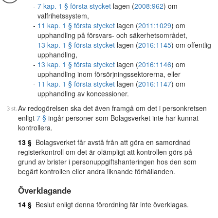
7 kap. 1 § första stycket
lagen (
2008:962
) om
valfrihetssystem,
11 kap. 1 § första stycket
lagen (
2011:1029
) om
upphandling på försvars- och säkerhetsområdet,
13 kap. 1 § första stycket
lagen (
2016:1145
) om offentlig
upphandling,
13 kap. 1 § första stycket
lagen (
2016:1146
) om
upphandling inom försörjningssektorerna, eller
11 kap. 1 § första stycket
lagen (
2016:1147
) om
upphandling av koncessioner.
Av redogörelsen ska det även framgå om det i personkretsen
enligt
7 §
ingår personer som Bolagsverket inte har kunnat
kontrollera.
13 §
Bolagsverket får avstå från att göra en samordnad
registerkontroll om det är olämpligt att kontrollen görs på
grund av brister i personuppgiftshanteringen hos den som
begärt kontrollen eller andra liknande förhållanden.
Överklagande
14 §
Beslut enligt denna förordning får inte överklagas.