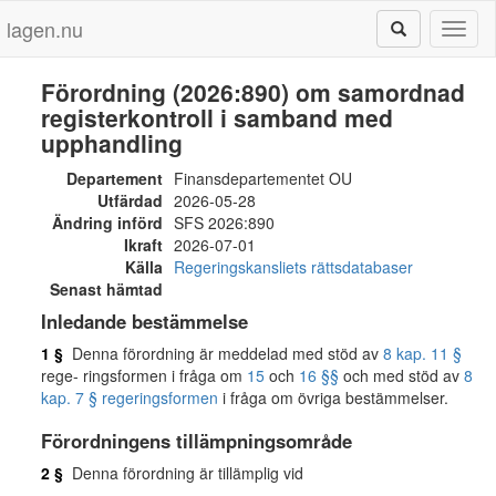
lagen.nu
Toggl
naviga
Förordning (2026:890) om samordnad
registerkontroll i samband med
upphandling
Departement
Finansdepartementet OU
Utfärdad
2026-05-28
Ändring införd
SFS 2026:890
Ikraft
2026-07-01
Källa
Regeringskansliets rättsdatabaser
Senast hämtad
Inledande bestämmelse
1 §
Denna förordning är meddelad med stöd av
8 kap. 11 §
rege- ringsformen i fråga om
15
och
16 §§
och med stöd av
8
kap. 7 § regeringsformen
i fråga om övriga bestämmelser.
Förordningens tillämpningsområde
2 §
Denna förordning är tillämplig vid