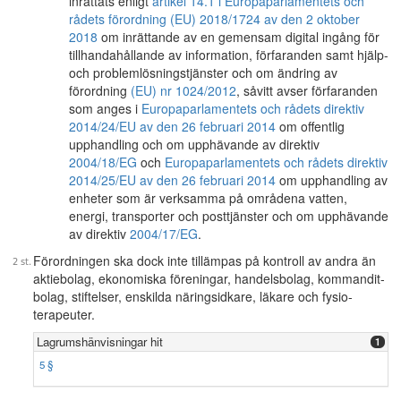
inrättats enligt
artikel 14.1 i Europaparlamentets och
rådets förordning (EU) 2018/1724 av den 2 oktober
2018
om inrättande av en gemensam digital ingång för
tillhandahållande av information, förfaranden samt hjälp-
och problemlösningstjänster och om ändring av
förordning
(EU) nr 1024/2012
, såvitt avser förfaranden
som anges i
Europaparlamentets och rådets direktiv
2014/24/EU av den 26 februari 2014
om offentlig
upphandling och om upphävande av direktiv
2004/18/EG
och
Europaparlamentets och rådets direktiv
2014/25/EU av den 26 februari 2014
om upphandling av
enheter som är verksamma på områdena vatten,
energi, transporter och posttjänster och om upphävande
av direktiv
2004/17/EG
.
Förordningen ska dock inte tillämpas på kontroll av andra än
aktiebolag, ekonomiska föreningar, handelsbolag, kommandit-
bolag, stiftelser, enskilda näringsidkare, läkare och fysio-
terapeuter.
Lagrumshänvisningar hit
1
5 §