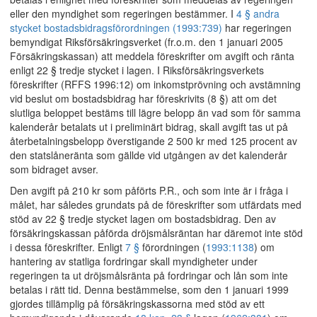
eller den myndighet som regeringen bestämmer. I
4 § andra
stycket bostadsbidragsförordningen (1993:739)
har regeringen
bemyndigat Riksförsäkringsverket (fr.o.m. den 1 januari 2005
Försäkringskassan) att meddela föreskrifter om avgift och ränta
enligt 22 § tredje stycket i lagen. I Riksförsäkringsverkets
föreskrifter (RFFS 1996:12) om inkomstprövning och avstämning
vid beslut om bostadsbidrag har föreskrivits (8 §) att om det
slutliga beloppet bestäms till lägre belopp än vad som för samma
kalenderår betalats ut i preliminärt bidrag, skall avgift tas ut på
återbetalningsbelopp överstigande 2 500 kr med 125 procent av
den statslåneränta som gällde vid utgången av det kalenderår
som bidraget avser.
Den avgift på 210 kr som påförts P.R., och som inte är i fråga i
målet, har således grundats på de föreskrifter som utfärdats med
stöd av 22 § tredje stycket lagen om bostadsbidrag. Den av
försäkringskassan påförda dröjsmålsräntan har däremot inte stöd
i dessa föreskrifter. Enligt
7 §
förordningen (
1993:1138
) om
hantering av statliga fordringar skall myndigheter under
regeringen ta ut dröjsmålsränta på fordringar och lån som inte
betalas i rätt tid. Denna bestämmelse, som den 1 januari 1999
gjordes tillämplig på försäkringskassorna med stöd av ett