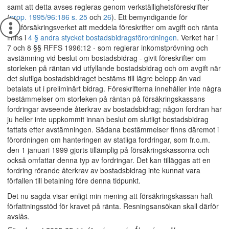
samt att detta avses regleras genom verkställighetsföreskrifter
(
prop. 1995/96:186 s. 25
och
26
). Ett bemyndigande för
Riksförsäkringsverket att meddela föreskrifter om avgift och ränta
finns i
4 § andra stycket bostadsbidragsförordningen
. Verket har i
7 och 8 §§ RFFS 1996:12 - som reglerar inkomstprövning och
avstämning vid beslut om bostadsbidrag - givit föreskrifter om
storleken på räntan vid utfyllande bostadsbidrag och om avgift när
det slutliga bostadsbidraget bestäms till lägre belopp än vad
betalats ut i preliminärt bidrag. Föreskrifterna innehåller inte några
bestämmelser om storleken på räntan på försäkringskassans
fordringar avseende återkrav av bostadsbidrag; någon fordran har
ju heller inte uppkommit innan beslut om slutligt bostadsbidrag
fattats efter avstämningen. Sådana bestämmelser finns däremot i
förordningen om hanteringen av statliga fordringar, som fr.o.m.
den 1 januari 1999 gjorts tillämplig på försäkringskassorna och
också omfattar denna typ av fordringar. Det kan tilläggas att en
fordring rörande återkrav av bostadsbidrag inte kunnat vara
förfallen till betalning före denna tidpunkt.
Det nu sagda visar enligt min mening att försäkringskassan haft
författningsstöd för kravet på ränta. Resningsansökan skall därför
avslås.