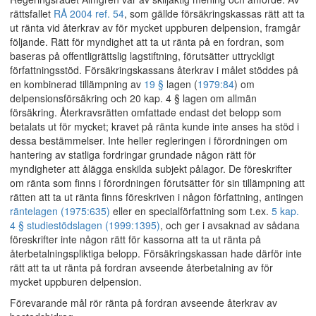
rättsfallet
RÅ 2004 ref. 54
, som gällde försäkringskassas rätt att ta
ut ränta vid återkrav av för mycket uppburen delpension, framgår
följande. Rätt för myndighet att ta ut ränta på en fordran, som
baseras på offentligrättslig lagstiftning, förutsätter uttryckligt
författningsstöd. Försäkringskassans återkrav i målet stöddes på
en kombinerad tillämpning av
19 §
lagen (
1979:84
) om
delpensionsförsäkring och 20 kap. 4 § lagen om allmän
försäkring. Återkravsrätten omfattade endast det belopp som
betalats ut för mycket; kravet på ränta kunde inte anses ha stöd i
dessa bestämmelser. Inte heller regleringen i förordningen om
hantering av statliga fordringar grundade någon rätt för
myndigheter att ålägga enskilda subjekt pålagor. De föreskrifter
om ränta som finns i förordningen förutsätter för sin tillämpning att
rätten att ta ut ränta finns föreskriven i någon författning, antingen
räntelagen (1975:635)
eller en specialförfattning som t.ex.
5 kap.
4 § studiestödslagen (1999:1395)
, och ger i avsaknad av sådana
föreskrifter inte någon rätt för kassorna att ta ut ränta på
återbetalningspliktiga belopp. Försäkringskassan hade därför inte
rätt att ta ut ränta på fordran avseende återbetalning av för
mycket uppburen delpension.
Förevarande mål rör ränta på fordran avseende återkrav av