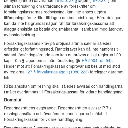
bemyndigande i dåvarande
18 kap. 23 §
lagen (
1962:381
) om
allmän försäkring om utfärdande av föreskrifter om
försäkringskassornas redovisning, kan inte anses utgöra
tillämpningsföreskrifter till lagen om bostadsbidrag. Förordningen
kan då inte ha grundat någon rätt för försäkringskassorna att
ålägga enskilda att betala dröjsmålsränta i samband med återkrav
av bostadsbidrag.
Försäkringskassans krav på dröjsmålsränta saknar således
erforderligt författningsstöd. Räntekravet kan då inte hänföras till
sådant försäkringsärende som kan omprövas enligt reglerna i 20
kap. 10 a § lagen om allmän försäkring (jfr
RÅ 2004 ref. 54
).
Hinder mot att Försäkringskassan omprövar sitt beslut med stöd
av reglerna i
27 § förvaltningslagen (1986:223)
föreligger däremot
inte.
P.R:s ansökan om resning skall således avvisas och handlingarna
i målet överlämnas till Försäkringskassan för vidare handläggning.
Domslut
Regeringsrättens avgörande. Regeringsrätten avvisar P.R:s
resningsansökan och överlämnar handlingarna i målet till
Försäkringskassan för vidare handläggning.
Regeringsrådet Almgren var av skiljaktig mening och anförde: Av