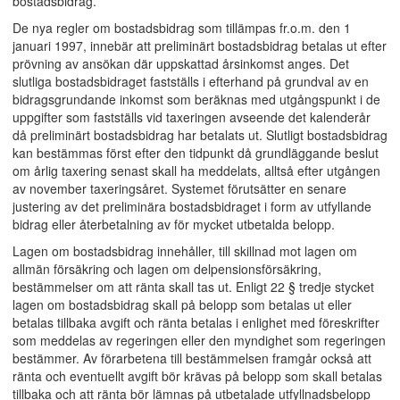
bostadsbidrag.
De nya regler om bostadsbidrag som tillämpas fr.o.m. den 1
januari 1997, innebär att preliminärt bostadsbidrag betalas ut efter
prövning av ansökan där uppskattad årsinkomst anges. Det
slutliga bostadsbidraget fastställs i efterhand på grundval av en
bidragsgrundande inkomst som beräknas med utgångspunkt i de
uppgifter som fastställs vid taxeringen avseende det kalenderår
då preliminärt bostadsbidrag har betalats ut. Slutligt bostadsbidrag
kan bestämmas först efter den tidpunkt då grundläggande beslut
om årlig taxering senast skall ha meddelats, alltså efter utgången
av november taxeringsåret. Systemet förutsätter en senare
justering av det preliminära bostadsbidraget i form av utfyllande
bidrag eller återbetalning av för mycket utbetalda belopp.
Lagen om bostadsbidrag innehåller, till skillnad mot lagen om
allmän försäkring och lagen om delpensionsförsäkring,
bestämmelser om att ränta skall tas ut. Enligt 22 § tredje stycket
lagen om bostadsbidrag skall på belopp som betalas ut eller
betalas tillbaka avgift och ränta betalas i enlighet med föreskrifter
som meddelas av regeringen eller den myndighet som regeringen
bestämmer. Av förarbetena till bestämmelsen framgår också att
ränta och eventuellt avgift bör krävas på belopp som skall betalas
tillbaka och att ränta bör lämnas på utbetalade utfyllnadsbelopp