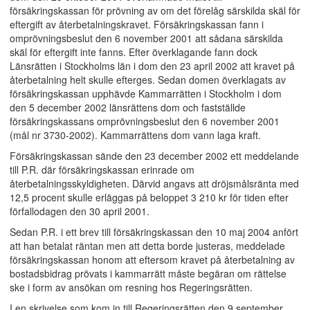
försäkringskassan för prövning av om det förelåg särskilda skäl för
eftergift av återbetalningskravet. Försäkringskassan fann i
omprövningsbeslut den 6 november 2001 att sådana särskilda
skäl för eftergift inte fanns. Efter överklagande fann dock
Länsrätten i Stockholms län i dom den 23 april 2002 att kravet på
återbetalning helt skulle efterges. Sedan domen överklagats av
försäkringskassan upphävde Kammarrätten i Stockholm i dom
den 5 december 2002 länsrättens dom och fastställde
försäkringskassans omprövningsbeslut den 6 november 2001
(mål nr 3730-2002). Kammarrättens dom vann laga kraft.
Försäkringskassan sände den 23 december 2002 ett meddelande
till P.R. där försäkringskassan erinrade om
återbetalningsskyldigheten. Därvid angavs att dröjsmålsränta med
12,5 procent skulle erläggas på beloppet 3 210 kr för tiden efter
förfallodagen den 30 april 2001.
Sedan P.R. i ett brev till försäkringskassan den 10 maj 2004 anfört
att han betalat räntan men att detta borde justeras, meddelade
försäkringskassan honom att eftersom kravet på återbetalning av
bostadsbidrag prövats i kammarrätt måste begäran om rättelse
ske i form av ansökan om resning hos Regeringsrätten.
I en skrivelse som kom in till Regeringsrätten den 9 september