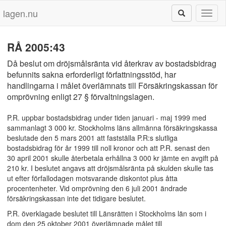
lagen.nu
Toggl
naviga
RÅ 2005:43
Då beslut om dröjsmålsränta vid återkrav av bostadsbidrag
befunnits sakna erforderligt författningsstöd, har
handlingarna i målet överlämnats till Försäkringskassan för
omprövning enligt 27 § förvaltningslagen.
P.R. uppbar bostadsbidrag under tiden januari - maj 1999 med
sammanlagt 3 000 kr. Stockholms läns allmänna försäkringskassa
beslutade den 5 mars 2001 att fastställa P.R:s slutliga
bostadsbidrag för år 1999 till noll kronor och att P.R. senast den
30 april 2001 skulle återbetala erhållna 3 000 kr jämte en avgift på
210 kr. I beslutet angavs att dröjsmålsränta på skulden skulle tas
ut efter förfallodagen motsvarande diskontot plus åtta
procentenheter. Vid omprövning den 6 juli 2001 ändrade
försäkringskassan inte det tidigare beslutet.
P.R. överklagade beslutet till Länsrätten i Stockholms län som i
dom den 25 oktober 2001 överlämnade målet till