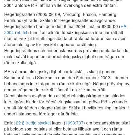
2004 anförde P.R. att han ville "överklaga den extra räntan".
Regeringsrätten (2005-06-09, Nordborg, Ersson, Hamberg,
Fernlund) yttrade: Skälen för Regeringsrättens avgörande.
Regeringsrätten har i dom den 6 maj 2004 i mål nr 8335-00 (
RÅ
2004 ref. 54
) funnit att allmän försäkringskassa inte har rätt att
utan uttryckligt författningsstöd ta ut ränta på fordran som avser
återbetalning av för mycket uppburen ersättning.
Regeringsrättens och underinstansernas prövning omfattade i det
målet såväl frågan om återbetalningsskyldighet som frågan om
ränta skulle utgå.
P.R:s återbetalningsskyldighet har fastställts slutligt genom
Kammarrättens i Stockholm dom den 5 december 2002. I domen
behandlades inte frågan om ränta skulle utgå. Någon prövning av
denna fråga har inte skett i länsrätt eller i kammarrätt.
Domstolarnas avgöranden av återbetalningsfrågan kan således
inte utgöra hinder för Försäkringskassan att pröva P.R:s yrkande
om att återfå den erlagda räntan. Skäl att bevilja resning i målen i
underinstanserna föreligger därför inte.
Enligt
22 § tredje stycket
lagen (
1993:737
) om bostadsbidrag skall
på belopp som betalas ut eller betalas tillbaka avgift och ränta
betalas i enlighet med föreskrifter som meddelas av regeringen