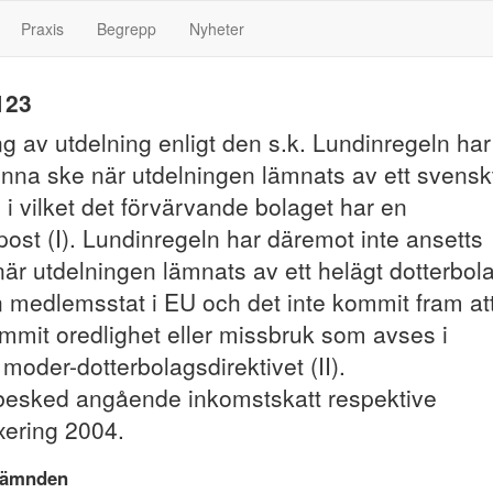
Praxis
Begrepp
Nyheter
123
g av utdelning enligt den s.k. Lundinregeln har
unna ske när utdelningen lämnats av ett svensk
 i vilket det förvärvande bolaget har en
post (I). Lundinregeln har däremot inte ansetts
 när utdelningen lämnats av ett helägt dotterbol
n medlemsstat i EU och det inte kommit fram at
mmit oredlighet eller missbruk som avses i
2 moder-dotterbolagsdirektivet (II).
esked angående inkomstskatt respektive
xering 2004.
nämnden