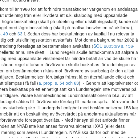
m till år 1966 för att förhindra transaktioner varigenom en andelsägar
ta ut utdelning från eller likvidera ett s.k. skalbolag med uppsamlade
högre beskattning (skatt på utdelning eller utskiftningsskatt) kunde säl
aget med lägre beskattning (skatt på realisationsvinsten på aktierna),
. 49
och
63
f. Sedan dess har beskattningen av kapital i nu relevanta
hetlig och utskiftningsskatten avskaffats. Mot denna bakgrund har 2002 å
tredning föreslagit att bestämmelsen avskaffas (
SOU 2005:99 s. 156
-
mellertid ännu inte skett. - Lundinregeln skulle åstadkomma att säljare 
olag med uppsamlade vinstmedel får mindre betalt än vad de skulle ha f
n sådan regel eftersom förvärvaren skulle beskattas för utdelningen av
en om bestämmelsen riktas mot förvärvare av skalbolag är den alltså
a säljaren. Bestämmelsen förutsågs främst få en återhållande effekt och
 tillämpas i få fall (
a. prop. s. 54 och 63
). - Genom att kapitalvinster o
era beskattas på ett enhetligt sätt kan Lundinregeln inte motiveras på
tidigare. Vidare kännetecknades Lundintransaktionerna bl.a. av att
bolaget såldes till förvärvande företag till marknadspris. I förevarande f
n av skalbolag ske till underpris i enlighet med bestämmelserna i 53 ka
innebär att en beskattning av övervärdet på andelarna aktualiseras när
 förvärvande företaget överlåts. - Med hänsyn till det anförda finner
den att NYAB inte kan anses förvärva aktierna i XAB (eller dess
den mening som avses i Lundinregeln. NYAB ska därför och med de