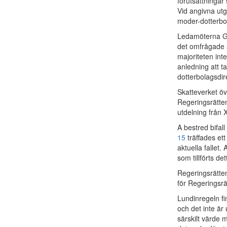
förutsättningar
Vid angivna utg
moder-dotterbol
Ledamöterna Gäv
det omfrågade 
majoriteten int
anledning att ta
dotterbolagsdire
Skatteverket ö
Regeringsrätten
utdelning från 
A bestred bifall
15
träffades ett
aktuella fallet
som tillförts de
Regeringsrätte
för Regeringsr
Lundinregeln fi
och det inte är 
särskilt värde 