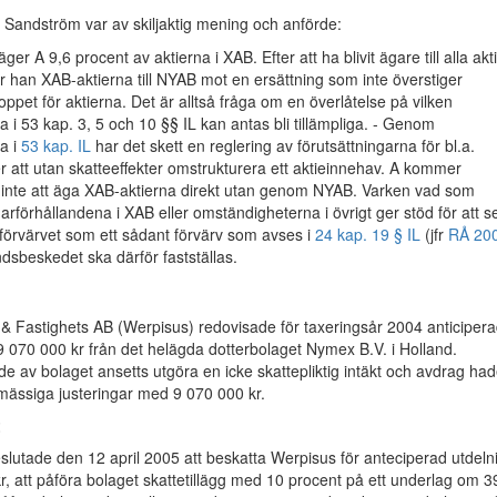
 Sandström var av skiljaktig mening och anförde:
ger A 9,6 procent av aktierna i XAB. Efter att ha blivit ägare till alla akt
r han XAB-aktierna till NYAB mot en ersättning som inte överstiger
pet för aktierna. Det är alltså fråga om en överlåtelse på vilken
i 53 kap. 3, 5 och 10 §§ IL kan antas bli tillämpliga. - Genom
a i
53 kap. IL
har det skett en reglering av förutsättningarna för bl.a.
r att utan skatteeffekter omstrukturera ett aktieinnehav. A kommer
s inte att äga XAB-aktierna direkt utan genom NYAB. Varken vad som
rförhållandena i XAB eller omständigheterna i övrigt ger stöd för att s
 förvärvet som ett sådant förvärv som avses i
24 kap. 19 § IL
(jfr
RÅ 20
dsbeskedet ska därför fastställas.
& Fastighets AB (Werpisus) redovisade för taxeringsår 2004 anticiper
 070 000 kr från det helägda dotterbolaget Nymex B.V. i Holland.
e av bolaget ansetts utgöra en icke skattepliktig intäkt och avdrag ha
emässiga justeringar med 9 070 000 kr.
t
slutade den 12 april 2005 att beskatta Werpisus för anteciperad utdeln
, att påföra bolaget skattetillägg med 10 procent på ett underlag om 3