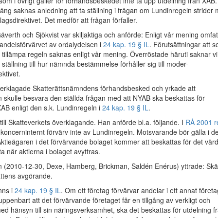
 som i övrigt gäller för förhandsbeskedet inte ta upp utdelning från XAB.
ång saknas anledning att ta ställning i frågan om Lundinregeln strider 
agsdirektivet. Det medför att frågan förfaller.
erth och Sjökvist var skiljaktiga och anförde: Enligt vår mening omfat
andelsförvärvet av ordalydelsen i
24 kap. 19 § IL
. Förutsättningar att 
e tillämpa regeln saknas enligt vår mening. Överröstade häruti saknar vi
 ställning till hur nämnda bestämmelse förhåller sig till moder-
ktivet.
verklagade Skatterättsnämndens förhandsbesked och yrkade att
 skulle besvara den ställda frågan med att NYAB ska beskattas för
XAB enligt den s.k. Lundinregeln i
24 kap. 19 § IL
.
 till Skatteverkets överklagande. Han anförde bl.a. följande. I
RÅ 2001 re
 koncerninternt förvärv inte av Lundinregeln. Motsvarande bör gälla i de
. Aktieägaren i det förvärvande bolaget kommer att beskattas för det vär
tta när aktierna i bolaget avyttras.
n (2010-12-30, Dexe, Hamberg, Brickman, Saldén Enérus) yttrade: Skä
ättens avgörande.
nns i
24 kap. 19 § IL
. Om ett företag förvärvar andelar i ett annat företa
uppenbart att det förvärvande företaget får en tillgång av verkligt och
med hänsyn till sin näringsverksamhet, ska det beskattas för utdelning f