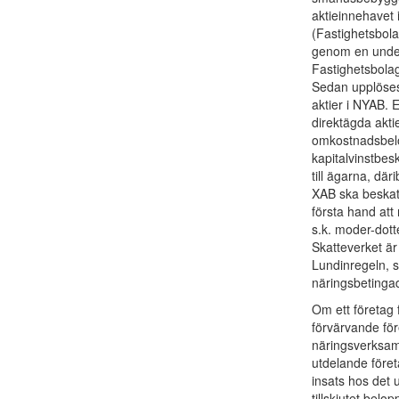
aktieinnehavet i
(Fastighetsbola
genom en under
Fastighetsbolage
Sedan upplöses 
aktier i NYAB. 
direktägda aktie
omkostnadsbelo
kapitalvinstbes
till ägarna, dä
XAB ska beskatt
första hand att 
s.k. moder-dott
Skatteverket är
Lundinregeln, 
näringsbetingade
Om ett företag 
förvärvande före
näringsverksam
utdelande företa
insats hos det 
tillskjutet belo