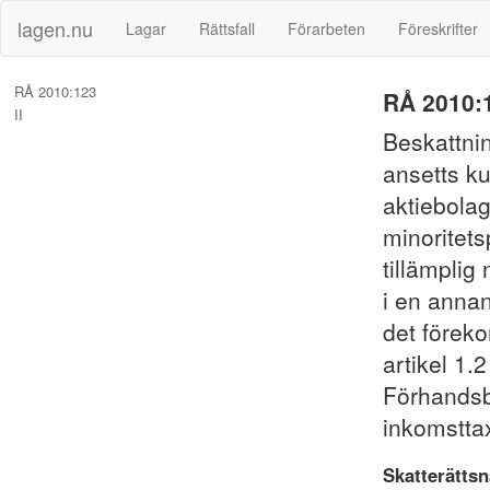
lagen.nu
Lagar
Rättsfall
Förarbeten
Föreskrifter
RÅ 2010:123
RÅ 2010:
II
Beskattnin
ansetts k
aktiebolag
minoritets
tillämplig
i en anna
det föreko
artikel 1.
Förhandsb
inkomstta
Skatterätts