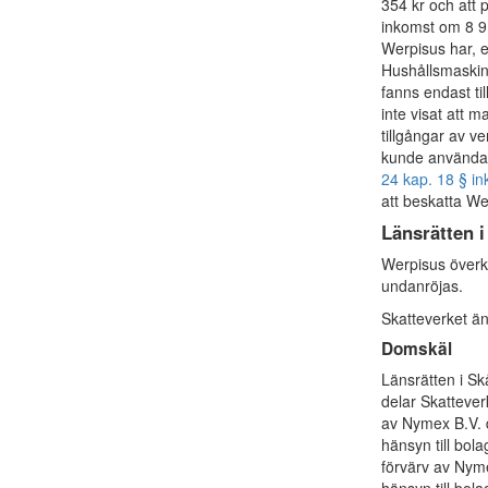
354 kr och att 
inkomst om 8 9
Werpisus har, 
Hushållsmaskin
fanns endast ti
inte visat att 
tillgångar av v
kunde användas
24 kap. 18 § i
att beskatta We
Länsrätten i
Werpisus överkl
undanröjas.
Skatteverket än
Domskäl
Länsrätten i Sk
delar Skattever
av Nymex B.V. d
hänsyn till bol
förvärv av Nyme