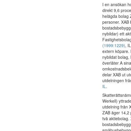
I en ansökan h
direkt 9,6 proc
helägda bolag Z
personer. XAB b
bostadsbebyggel
nybildar) ett a
Fastighetsbola
(1999:1229)
, I
extern köpare. 
nybildat bolag,
överlåter A sina
omkostnadsbelop
delar XAB ut ut
utdelningen frå
IL
.
Skatterättsnäm
Werkell) yttrad
utdelning från 
ZAB äger 14,2 p
två aktiebolag.
bostadsbebygge
småhusbebyggel