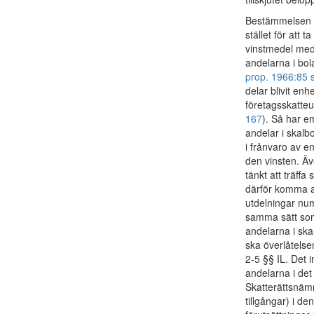
Bestämmelsen ko
stället för att 
vinstmedel med 
andelarna i bol
prop. 1966:85 s
delar blivit en
företagsskatteu
167
). Så har e
andelar i skalb
i frånvaro av e
den vinsten. Äv
tänkt att träff
därför komma att
utdelningar num
samma sätt som 
andelarna i skal
ska överlåtelse
2-5 §§ IL. Det 
andelarna i det
Skatterättsnämn
tillgångar) i 