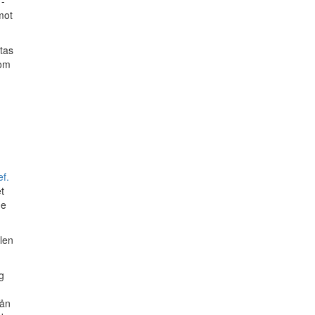
 -
mot
tas
som
f.
t
de
len
g
rån