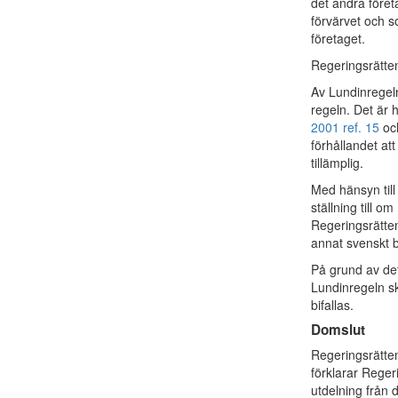
det andra föret
förvärvet och s
företaget.
Regeringsrätte
Av Lundinregeln
regeln. Det är 
2001 ref. 15
och
förhållandet att
tillämplig.
Med hänsyn til
ställning till 
Regeringsrätten 
annat svenskt b
På grund av det
Lundinregeln s
bifallas.
Domslut
Regeringsrätte
förklarar Reger
utdelning från 