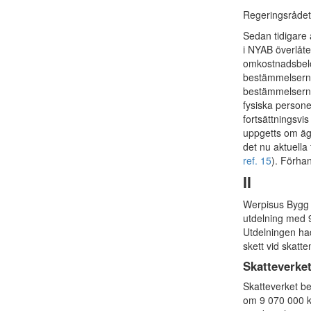
Regeringsrådet
Sedan tidigare ä
i NYAB överlåte
omkostnadsbelop
bestämmelserna 
bestämmelsern
fysiska persone
fortsättningsvi
uppgetts om äga
det nu aktuella
ref. 15
). Förhan
II
Werpisus Bygg 
utdelning med 9
Utdelningen had
skett vid skatt
Skatteverke
Skatteverket be
om 9 070 000 kr