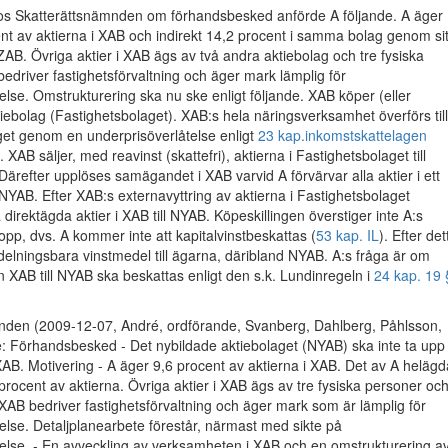
os Skatterättsnämnden om förhandsbesked anförde A följande. A äger
ent av aktierna i XAB och indirekt 14,2 procent i samma bolag genom sit
AB. Övriga aktier i XAB ägs av två andra aktiebolag och tre fysiska
edriver fastighetsförvaltning och äger mark lämplig för
se. Omstrukturering ska nu ske enligt följande. XAB köper (eller
ktiebolag (Fastighetsbolaget). XAB:s hela näringsverksamhet överförs till
get genom en underprisöverlåtelse enligt
23 kap.
inkomstskattelagen
L. XAB säljer, med reavinst (skattefri), aktierna i Fastighetsbolaget till
Därefter upplöses samägandet i XAB varvid A förvärvar alla aktier i ett
 NYAB. Efter XAB:s externavyttring av aktierna i Fastighetsbolaget
 direktägda aktier i XAB till NYAB. Köpeskillingen överstiger inte A:s
p, dvs. A kommer inte att kapitalvinstbeskattas (
53 kap. IL
). Efter det
delningsbara vinstmedel till ägarna, däribland NYAB. A:s fråga är om
n XAB till NYAB ska beskattas enligt den s.k. Lundinregeln i
24 kap. 19 
nden (2009-12-07, André, ordförande, Svanberg, Dahlberg, Påhlsson,
e: Förhandsbesked - Det nybildade aktiebolaget (NYAB) ska inte ta upp
XAB. Motivering - A äger 9,6 procent av aktierna i XAB. Det av A helägd
rocent av aktierna. Övriga aktier i XAB ägs av tre fysiska personer oc
 XAB bedriver fastighetsförvaltning och äger mark som är lämplig för
lse. Detaljplanearbete förestår, närmast med sikte på
se. - En avveckling av verksamheten i XAB och en omstrukturering a