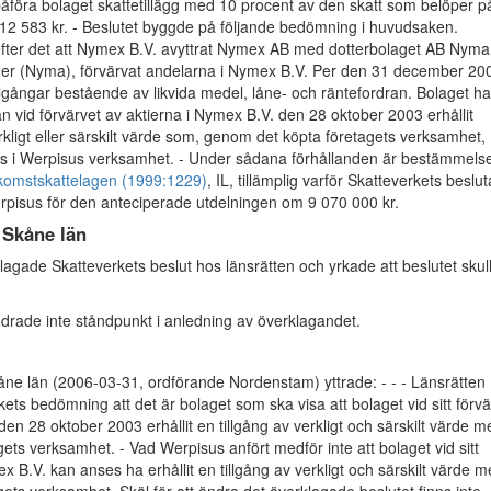
påföra bolaget skattetillägg med 10 procent av den skatt som belöper p
12 583 kr. - Beslutet byggde på följande bedömning i huvudsaken.
efter det att Nymex B.V. avyttrat Nymex AB med dotterbolaget AB Nyma
er (Nyma), förvärvat andelarna i Nymex B.V. Per den 31 december 20
llgångar bestående av likvida medel, låne- och räntefordran. Bolaget ha
man vid förvärvet av aktierna i Nymex B.V. den 28 oktober 2003 erhållit
erkligt eller särskilt värde som, genom det köpta företagets verksamhet,
 i Werpisus verksamhet. - Under sådana förhållanden är bestämmelse
nkomstskattelagen (1999:1229)
, IL, tillämplig varför Skatteverkets beslut
rpisus för den anteciperade utdelningen om 9 070 000 kr.
 Skåne län
agade Skatteverkets beslut hos länsrätten och yrkade att beslutet skul
drade inte ståndpunkt i anledning av överklagandet.
åne län (2006-03-31, ordförande Nordenstam) yttrade: - - - Länsrätten
kets bedömning att det är bolaget som ska visa att bolaget vid sitt förvä
en 28 oktober 2003 erhållit en tillgång av verkligt och särskilt värde m
agets verksamhet. - Vad Werpisus anfört medför inte att bolaget vid sitt
x B.V. kan anses ha erhållit en tillgång av verkligt och särskilt värde 