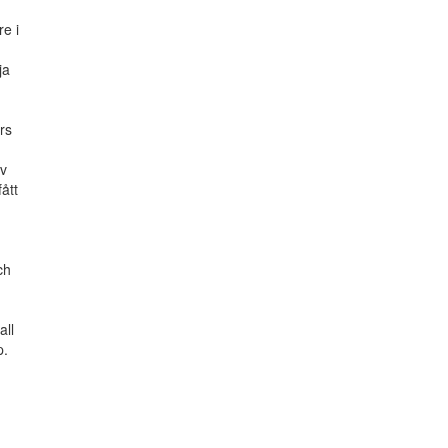
e i
ja
rs
av
ått
ch
all
p.