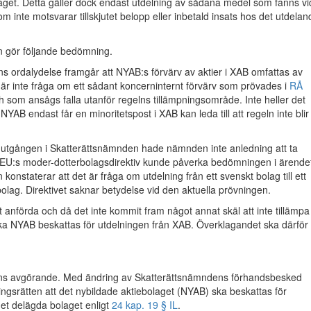
aget. Detta gäller dock endast utdelning av sådana medel som fanns vi
om inte motsvarar tillskjutet belopp eller inbetald insats hos det utdelan
n gör följande bedömning.
s ordalydelse framgår att NYAB:s förvärv av aktier i XAB omfattas av
här inte fråga om ett sådant koncerninternt förvärv som prövades i
RÅ
 som ansågs falla utanför regelns tillämpningsområde. Inte heller det
 NYAB endast får en minoritetspost i XAB kan leda till att regeln inte blir
l utgången i Skatterättsnämnden hade nämnden inte anledning att ta
om EU:s moder-dotterbolagsdirektiv kunde påverka bedömningen i ärende
konstaterar att det är fråga om utdelning från ett svenskt bolag till ett
olag. Direktivet saknar betydelse vid den aktuella prövningen.
 anförda och då det inte kommit fram något annat skäl att inte tillämpa
ka NYAB beskattas för utdelningen från XAB. Överklagandet ska därför
ns avgörande. Med ändring av Skatterättsnämndens förhandsbesked
ingsrätten att det nybildade aktiebolaget (NYAB) ska beskattas för
det delägda bolaget enligt
24 kap. 19 § IL
.