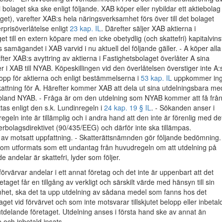
 bolaget ska ske enligt följande. XAB köper eller nybildar ett aktiebolag
get), varefter XAB:s hela näringsverksamhet förs över till det bolaget
prisöverlåtelse enligt
23 kap. IL
. Därefter säljer XAB aktierna i
t till en extern köpare med en icke obetydlig (och skattefri) kapitalvins
samägandet i XAB varvid i nu aktuell del följande gäller. - A köper alla
Efter XAB:s avyttring av aktierna i Fastighetsbolaget överlåter A sina
r i XAB till NYAB. Köpeskillingen vid den överlåtelsen överstiger inte A:
pp för aktierna och enligt bestämmelserna i
53 kap. IL
uppkommer in
kattning för A. Härefter kommer XAB att dela ut sina utdelningsbara me
ribland NYAB. - Fråga är om den utdelning som NYAB kommer att få frå
as enligt den s.k. Lundinregeln i
24 kap. 19 § IL
. - Sökanden anser i
regeln inte är tillämplig och i andra hand att den inte är förenlig med de
erbolagsdirektivet (90/435/EEG) och därför inte ska tillämpas.
 av motsatt uppfattning. - Skatterättsnämnden gör följande bedömning.
som utformats som ett undantag från huvudregeln om att utdelning på
 andelar är skattefri, lyder som följer.
förvärvar andelar i ett annat företag och det inte är uppenbart att det
taget får en tillgång av verkligt och särskilt värde med hänsyn till sin
het, ska det ta upp utdelning av sådana medel som fanns hos det
get vid förvärvet och som inte motsvarar tillskjutet belopp eller inbetal
utdelande företaget. Utdelning anses i första hand ske av annat än
pp och inbetald insats.