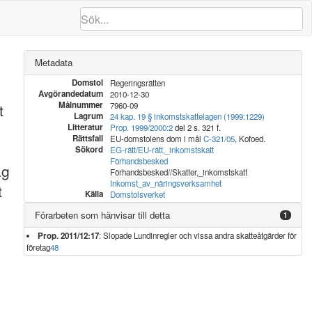
Metadata
Domstol
Regeringsrätten
Avgörandedatum
2010-12-30
Målnummer
t
7960-09
Lagrum
24 kap. 19 § inkomstskattelagen (1999:1229)
Litteratur
Prop. 1999/2000:2
del 2 s. 321 f.
Rättsfall
EU-domstolens dom i mål
C-321/05
, Kofoed.
Sökord
EG-rätt/EU-rätt,_inkomstskatt
Förhandsbesked
ag
Förhandsbesked//Skatter,_inkomstskatt
Inkomst_av_näringsverksamhet
t
Källa
Domstolsverket
Förarbeten som hänvisar till detta
1
Prop. 2011/12:17
: Slopade Lundinregler och vissa andra skatteåtgärder för
företag
4
8