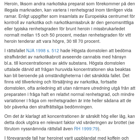
Heroin, liksom andra narkotiska preparat som förekommer på den
illegala marknaden, kan variera i renhetsgrad inom tämligen vida
ramar. Enligt uppgifter som insamlats av Europeiska centrumet för
kontroll av narkotika och narkotikamissbruk är den genomsnittliga
eller typiska renhetsgraden för brunt heroin i missbrukarledet
normalt mellan 15 och 50 procent, medan renhetsgraden för vitt
heroin tenderar att vara högre, 30 till 70 procent.
I rättsfallet
NJA 1998 s. 512
hade Högsta domstolen att bedöma
straffvärdet av narkotikabrott avseende cannabis med hänsyn
bl.a. till koncentrationen av aktiv substans. Högsta domstolen
uttalade därvid att frågan huruvida koncentrationen ska beaktas
kan bli beroende på omständigheterna i det särskilda fallet. Det
finns vid tillverkning och försäljning av narkotika, fortsatte
domstolen, ofta anledning att utan närmare utredning utgå från att
preparaten i fråga haft en relativt normal renhetsgrad, och mindre
variationer i fråga om renhetsgraden är inte heller sådana att de
bör påverka den straffrättsliga bedömningen.
Om det är klarlagt att koncentrationen är särskilt hög eller låg, kan
detta dock utgöra en relevant faktor vid värderingen av brottet (se
förutom nyssnämnda rättsfall även
RH 1999:79
).
I förevarande fall har heroinet varit uppblandat med koffein och