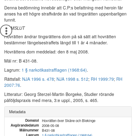
Denna bedömning innebär att C.P:s befattning med heroin får
anses ha ett högre straffvärde än vad tingsrätten uppenbarligen
funnit.
DOMSLUT
Hovrätten ändrar tingsrättens dom på så sätt att hovrätten
bestämmer fängelsestraffets längd till 1 år 4 månader.
Hovrättens dom meddelad: den 8 maj 2008.
Mål nr: B 431-08.
Lagrum:
1 § narkotikastrafflagen (1968:64)
.
Rättsfall:
NJA 1996 s. 478
;
NJA 1998 s. 512
;
RH 1999:79
;
RH
2007:76
.
Litteratur: Georg Sterzel-Martin Borgeke, Studier rörande
påföljdspraxis med mera, 3:e uppl., 2005, s. 465.
Metadata
Domstol
Hovrätten över Skåne och Blekinge
Avgörandedatum
2008-05-08
Målnummer
B431-08
Lagrum
1 § narkotikastrafflagen (1968:64)