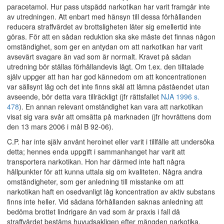
paracetamol. Hur pass utspädd narkotikan har varit framgår inte
av utredningen. Att enbart med hänsyn till dessa förhållanden
reducera straffvärdet av brottsligheten låter sig emellertid inte
göras. För att en sådan reduktion ska ske måste det finnas någon
omständighet, som ger en antydan om att narkotikan har varit
avsevärt svagare än vad som är normalt. Kravet på sådan
utredning bör ställas förhållandevis lågt. Om t.ex. den tilltalade
själv uppger att han har god kännedom om att koncentrationen
var sällsynt låg och det inte finns skäl att lämna påståendet utan
avseende, bör detta vara tillräckligt (jfr rättsfallet
NJA 1996 s.
478
). En annan relevant omständighet kan vara att narkotikan
visat sig vara svår att omsätta på marknaden (jfr hovrättens dom
den 13 mars 2006 i mål B 92-06).
C.P. har inte själv använt heroinet eller varit i tillfälle att undersöka
detta; hennes enda uppgift i sammanhanget har varit att
transportera narkotikan. Hon har därmed inte haft några
hållpunkter för att kunna uttala sig om kvaliteten. Några andra
omständigheter, som ger anledning till misstanke om att
narkotikan haft en osedvanligt låg koncentration av aktiv substans
finns inte heller. Vid sådana förhållanden saknas anledning att
bedöma brottet lindrigare än vad som är praxis i fall då
straffvärdet bestäms huvudsakligen efter mängden narkotika.