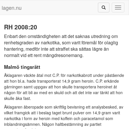
lagen.nu
Toggl
naviga
RH 2008:20
Enbart den omständigheten att det saknas utredning om
renhetsgraden av narkotika, som varit föremål för olaglig
hantering, medför inte att straffet ska sättas lägre än
normalt vid ett rent mängdresonemang.
Malmö tingsrätt
Åklagaren väckte åtal mot C.P. för narkotikabrott under påstående
att hon bl.a. hade transporterat 14,9 gram heroin. C.P. erkände
gärningen samt uppgav att hon skulle transportera heroinet åt
någon för att bli av med en skuld och att det inte var tänkt att hon
skulle åka fast.
Åklagaren åberopade som skriftlig bevisning ett analysbesked, av
vilket framgick att i beslag taget brunt pulver om 14,9 gram varit
narkotika i form av heroin med koffein och paracetamol som
inblandningsämnen. Någon haltbestämning av partiet