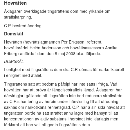
Hovrätten
Åklagaren överklagade tingsrättens dom med yrkande om
straffskärpning.
C.P. bestred ändring.
Domskäl
Hovrätten (hovrättslagmannen Per Eriksson, referent,
hovrättsrådet Helén Andersson och hovrättsassessorn Annika
Friberg) anförde i dom den 8 maj 2008 bl.a. följande.
DOMSKÄL
I enlighet med tingsrättens dom ska C.P. dömas för narkotikabrott
i enlighet med åtalet.
Tingsrättens sätt att bedöma påföljd har inte satts i fråga. Vad
hovrätten har att pröva är fängelsestraffets längd. Åklagaren har
därvid gjort gällande att tingsrätten inte bort reducera straffvärdet
av C.P:s hantering av heroin under hänvisning till att utredning
saknas om narkotikans renhetsgrad. C.P. har å sin sida hävdat att
tingsrätten borde ha satt straffet ännu lägre med hänsyn till att
koncentrationen av aktiv substans i heroinet inte klarlagts men
förklarat att hon valt att godta tingsrättens dom.