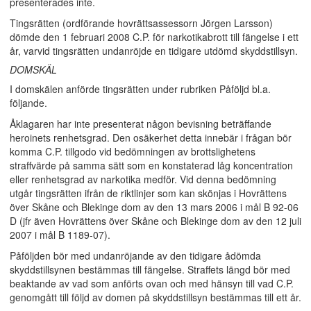
presenterades inte.
Tingsrätten (ordförande hovrättsassessorn Jörgen Larsson)
dömde den 1 februari 2008 C.P. för narkotikabrott till fängelse i ett
år, varvid tingsrätten undanröjde en tidigare utdömd skyddstillsyn.
DOMSKÄL
I domskälen anförde tingsrätten under rubriken Påföljd bl.a.
följande.
Åklagaren har inte presenterat någon bevisning beträffande
heroinets renhetsgrad. Den osäkerhet detta innebär i frågan bör
komma C.P. tillgodo vid bedömningen av brottslighetens
straffvärde på samma sätt som en konstaterad låg koncentration
eller renhetsgrad av narkotika medför. Vid denna bedömning
utgår tingsrätten ifrån de riktlinjer som kan skönjas i Hovrättens
över Skåne och Blekinge dom av den 13 mars 2006 i mål B 92-06
D (jfr även Hovrättens över Skåne och Blekinge dom av den 12 juli
2007 i mål B 1189-07).
Påföljden bör med undanröjande av den tidigare ådömda
skyddstillsynen bestämmas till fängelse. Straffets längd bör med
beaktande av vad som anförts ovan och med hänsyn till vad C.P.
genomgått till följd av domen på skyddstillsyn bestämmas till ett år.