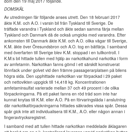
dom den 19 maj 2017 följande.
DOMSKÄL
Av utredningen får följande anses utrett. Den 18 februari 2017
åkte K.M. och A.O. i varsin bil från Tyskland till Sverige. De
träffade varandra i Tyskland och åkte sedan samma färja mellan
Tyskland och Danmark då de också umgicks med varandra. Efter
ankomsten till Danmark åkte K.M. och A.O. olika vägar till Sverige,
K.M. åkte över Öresundsbron och A.O. tog en båtfärja. I samband
med överfarten till Sverige blev K.M. stoppad i en tullkontroll. I
K.M:s bil hittade tullen med hjälp av narkotikahund narkotika i form
av amfetamin. Narkotikan fanns gömd i ett särskilt konstruerat
lönnfack under golvet vid den främre passagerarplatsen på bilens
högra sida. Den upphittade narkotikan var förpackad i 29 paket
och nettovikten uppgick till 14,418 kg. Koncentrationen
amfetaminsulfat varierade mellan 37 och 49 procent i de olika
förpackningarna. På ett paket fanns en röd tråd som inte har
kunnat knytas till K.M. eller A.O. På en förvaringslåda i anslutning
där narkotikaförpackningarna hittades säkrades vissa spår. Dessa
spår gick inte att individualisera till K.M., A.O. eller någon annan i
fingeravtrycksregistret.
I samband med att tullen hittade narkotikan meddelade åklagaren