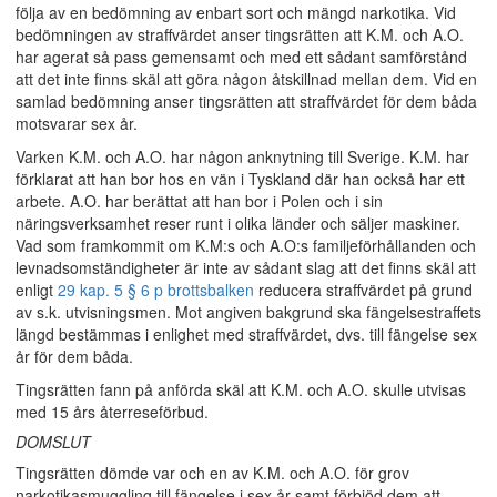
följa av en bedömning av enbart sort och mängd narkotika. Vid
bedömningen av straffvärdet anser tingsrätten att K.M. och A.O.
har agerat så pass gemensamt och med ett sådant samförstånd
att det inte finns skäl att göra någon åtskillnad mellan dem. Vid en
samlad bedömning anser tingsrätten att straffvärdet för dem båda
motsvarar sex år.
Varken K.M. och A.O. har någon anknytning till Sverige. K.M. har
förklarat att han bor hos en vän i Tyskland där han också har ett
arbete. A.O. har berättat att han bor i Polen och i sin
näringsverksamhet reser runt i olika länder och säljer maskiner.
Vad som framkommit om K.M:s och A.O:s familjeförhållanden och
levnadsomständigheter är inte av sådant slag att det finns skäl att
enligt
29 kap. 5 § 6 p brottsbalken
reducera straffvärdet på grund
av s.k. utvisningsmen. Mot angiven bakgrund ska fängelsestraffets
längd bestämmas i enlighet med straffvärdet, dvs. till fängelse sex
år för dem båda.
Tingsrätten fann på anförda skäl att K.M. och A.O. skulle utvisas
med 15 års återreseförbud.
DOMSLUT
Tingsrätten dömde var och en av K.M. och A.O. för grov
narkotikasmuggling till fängelse i sex år samt förbjöd dem att