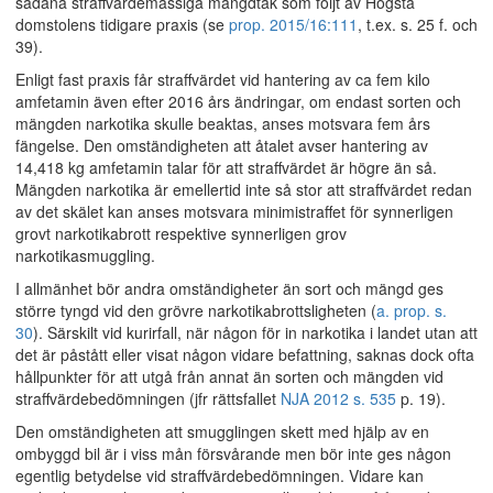
sådana straffvärdemässiga mängdtak som följt av Högsta
domstolens tidigare praxis (se
prop. 2015/16:111
, t.ex. s. 25 f. och
39).
Enligt fast praxis får straffvärdet vid hantering av ca fem kilo
amfetamin även efter 2016 års ändringar, om endast sorten och
mängden narkotika skulle beaktas, anses motsvara fem års
fängelse. Den omständigheten att åtalet avser hantering av
14,418 kg amfetamin talar för att straffvärdet är högre än så.
Mängden narkotika är emellertid inte så stor att straffvärdet redan
av det skälet kan anses motsvara minimistraffet för synnerligen
grovt narkotikabrott respektive synnerligen grov
narkotikasmuggling.
I allmänhet bör andra omständigheter än sort och mängd ges
större tyngd vid den grövre narkotikabrottsligheten (
a. prop. s.
30
). Särskilt vid kurirfall, när någon för in narkotika i landet utan att
det är påstått eller visat någon vidare befattning, saknas dock ofta
hållpunkter för att utgå från annat än sorten och mängden vid
straffvärdebedömningen (jfr rättsfallet
NJA 2012 s. 535
p. 19).
Den omständigheten att smugglingen skett med hjälp av en
ombyggd bil är i viss mån försvårande men bör inte ges någon
egentlig betydelse vid straffvärdebedömningen. Vidare kan