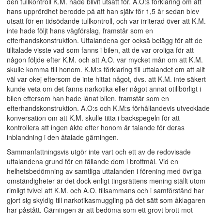
den tullkontroll K.M. hade blivit utsatt för. A.O:s förklaring om att
hans upprördhet berodde på att han själv för 1,5 år sedan blev
utsatt för en tidsödande tullkontroll, och var irriterad över att K.M.
inte hade följt hans vägförslag, framstår som en
efterhandskonstruktion. Uttalandena ger också belägg för att de
tilltalade visste vad som fanns i bilen, att de var oroliga för att
någon följde efter K.M. och att A.O. var mycket mån om att K.M.
skulle komma till honom. K.M:s förklaring till uttalandet om att allt
väl var okej eftersom de inte hittat något, dvs. att K.M. inte säkert
kunde veta om det fanns narkotika eller något annat otillbörligt i
bilen eftersom han hade lånat bilen, framstår som en
efterhandskonstruktion. A.O:s och K.M:s förhållandevis utvecklade
konversation om att K.M. skulle titta i backspegeln för att
kontrollera att ingen åkte efter honom är talande för deras
inblandning i den åtalade gärningen.
Sammanfattningsvis utgör inte vart och ett av de redovisade
uttalandena grund för en fällande dom i brottmål. Vid en
helhetsbedömning av samtliga uttalanden i förening med övriga
omständigheter är det dock enligt tingsrättens mening ställt utom
rimligt tvivel att K.M. och A.O. tillsammans och i samförstånd har
gjort sig skyldig till narkotikasmuggling på det sätt som åklagaren
har påstått. Gärningen är att bedöma som ett grovt brott mot