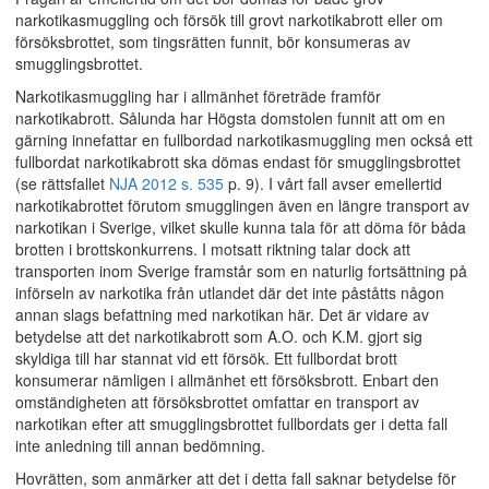
narkotikasmuggling och försök till grovt narkotikabrott eller om
försöksbrottet, som tingsrätten funnit, bör konsumeras av
smugglingsbrottet.
Narkotikasmuggling har i allmänhet företräde framför
narkotikabrott. Sålunda har Högsta domstolen funnit att om en
gärning innefattar en fullbordad narkotikasmuggling men också ett
fullbordat narkotikabrott ska dömas endast för smugglingsbrottet
(se rättsfallet
NJA 2012 s. 535
p. 9). I vårt fall avser emellertid
narkotikabrottet förutom smugglingen även en längre transport av
narkotikan i Sverige, vilket skulle kunna tala för att döma för båda
brotten i brottskonkurrens. I motsatt riktning talar dock att
transporten inom Sverige framstår som en naturlig fortsättning på
införseln av narkotika från utlandet där det inte påståtts någon
annan slags befattning med narkotikan här. Det är vidare av
betydelse att det narkotikabrott som A.O. och K.M. gjort sig
skyldiga till har stannat vid ett försök. Ett fullbordat brott
konsumerar nämligen i allmänhet ett försöksbrott. Enbart den
omständigheten att försöksbrottet omfattar en transport av
narkotikan efter att smugglingsbrottet fullbordats ger i detta fall
inte anledning till annan bedömning.
Hovrätten, som anmärker att det i detta fall saknar betydelse för