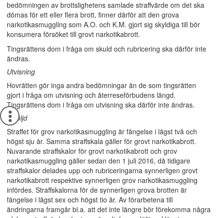
bedömningen av brottslighetens samlade straffvärde om det ska
dömas för ett eller flera brott, finner därför att den grova
narkotikasmuggling som A.O. och K.M. gjort sig skyldiga till bör
konsumera försöket till grovt narkotikabrott.
Tingsrättens dom i fråga om skuld och rubricering ska därför inte
ändras.
Utvisning
Hovrätten gör inga andra bedömningar än de som tingsrätten
gjort i fråga om utvisning och återreseförbudens längd.
Tingsrättens dom i fråga om utvisning ska därför inte ändras.
Påföljd
Straffet för grov narkotikasmuggling är fängelse i lägst två och
högst sju år. Samma straffskala gäller för grovt narkotikabrott.
Nuvarande straffskalor för grovt narkotikabrott och grov
narkotikasmuggling gäller sedan den 1 juli 2016, då tidigare
straffskalor delades upp och rubriceringarna synnerligen grovt
narkotikabrott respektive synnerligen grov narkotikasmuggling
infördes. Straffskalorna för de synnerligen grova brotten är
fängelse i lägst sex och högst tio år. Av förarbetena till
ändringarna framgår bl.a. att det inte längre bör förekomma några