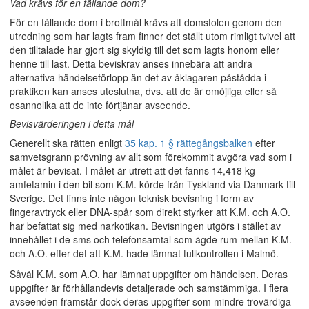
Vad krävs för en fällande dom?
För en fällande dom i brottmål krävs att domstolen genom den
utredning som har lagts fram finner det ställt utom rimligt tvivel att
den tilltalade har gjort sig skyldig till det som lagts honom eller
henne till last. Detta beviskrav anses innebära att andra
alternativa händelseförlopp än det av åklagaren påstådda i
praktiken kan anses uteslutna, dvs. att de är omöjliga eller så
osannolika att de inte förtjänar avseende.
Bevisvärderingen i detta mål
Generellt ska rätten enligt
35 kap. 1 § rättegångsbalken
efter
samvetsgrann prövning av allt som förekommit avgöra vad som i
målet är bevisat. I målet är utrett att det fanns 14,418 kg
amfetamin i den bil som K.M. körde från Tyskland via Danmark till
Sverige. Det finns inte någon teknisk bevisning i form av
fingeravtryck eller DNA-spår som direkt styrker att K.M. och A.O.
har befattat sig med narkotikan. Bevisningen utgörs i stället av
innehållet i de sms och telefonsamtal som ägde rum mellan K.M.
och A.O. efter det att K.M. hade lämnat tullkontrollen i Malmö.
Såväl K.M. som A.O. har lämnat uppgifter om händelsen. Deras
uppgifter är förhållandevis detaljerade och samstämmiga. I flera
avseenden framstår dock deras uppgifter som mindre trovärdiga