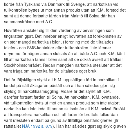
körde från Tyskland via Danmark till Sverige, att narkotikan vid
tullkontrollen byttes ut mot annan produkt utan att K.M. förstod det
samt att denne fortsatte färden från Malmö till Solna där han
sammanstrålade med A.O.
Hovrätten ansluter sig till den värdering av bevisningen som
tingsrätten gjort. Det innebär enligt hovrätten att förekomsten av
en stor mängd narkotika i bilen, i förening med de tilltalades
telefon- och SMS-kontakter efter tullkontrollen, inte lämnar
utrymme för någon annan slutsats än att både A.O. och K.M. känt
till att narkotikan fanns i bilen samt att de också avsett att träffas i
Stockholmsområdet. Redan mängden narkotika utesluter att det
varit fråga om narkotika för de tilltalades eget bruk.
Det är följaktligen styrkt att K.M. uppsåtligen fört in narkotikan i
landet på sätt åklagaren påstått och att han således gjort sig
skyldig till narkotikasmuggling. Vidare är det styrkt att K.M.
därefter fortsatt färden till Solna. Att narkotikan, K.M. ovetande,
vid tullkontrollen bytts ut mot en annan produkt som inte utgjort
narkotika kan inte leda till annan slutsats än att K.M. också försökt
att transportera narkotikan och att faran för brottets fullbordan
varit utesluten endast på grund av tillfälliga omständigheter (jfr
rättsfallet
NJA 1992 s. 679
). Han har således gjort sig skyldig även