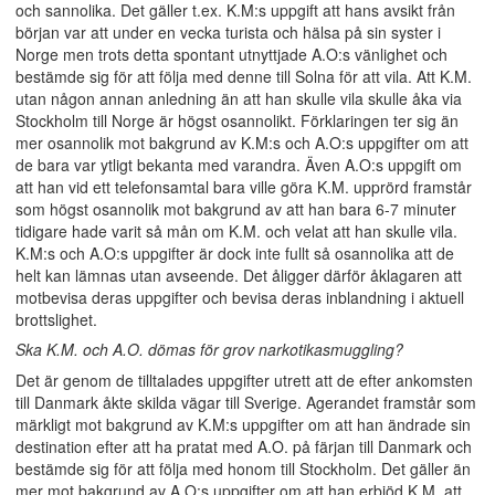
och sannolika. Det gäller t.ex. K.M:s uppgift att hans avsikt från
början var att under en vecka turista och hälsa på sin syster i
Norge men trots detta spontant utnyttjade A.O:s vänlighet och
bestämde sig för att följa med denne till Solna för att vila. Att K.M.
utan någon annan anledning än att han skulle vila skulle åka via
Stockholm till Norge är högst osannolikt. Förklaringen ter sig än
mer osannolik mot bakgrund av K.M:s och A.O:s uppgifter om att
de bara var ytligt bekanta med varandra. Även A.O:s uppgift om
att han vid ett telefonsamtal bara ville göra K.M. upprörd framstår
som högst osannolik mot bakgrund av att han bara 6-7 minuter
tidigare hade varit så mån om K.M. och velat att han skulle vila.
K.M:s och A.O:s uppgifter är dock inte fullt så osannolika att de
helt kan lämnas utan avseende. Det åligger därför åklagaren att
motbevisa deras uppgifter och bevisa deras inblandning i aktuell
brottslighet.
Ska K.M. och A.O. dömas för grov narkotikasmuggling?
Det är genom de tilltalades uppgifter utrett att de efter ankomsten
till Danmark åkte skilda vägar till Sverige. Agerandet framstår som
märkligt mot bakgrund av K.M:s uppgifter om att han ändrade sin
destination efter att ha pratat med A.O. på färjan till Danmark och
bestämde sig för att följa med honom till Stockholm. Det gäller än
mer mot bakgrund av A.O:s uppgifter om att han erbjöd K.M. att