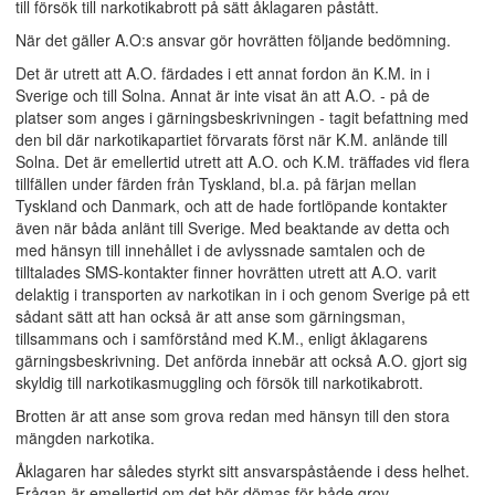
till försök till narkotikabrott på sätt åklagaren påstått.
När det gäller A.O:s ansvar gör hovrätten följande bedömning.
Det är utrett att A.O. färdades i ett annat fordon än K.M. in i
Sverige och till Solna. Annat är inte visat än att A.O. - på de
platser som anges i gärningsbeskrivningen - tagit befattning med
den bil där narkotikapartiet förvarats först när K.M. anlände till
Solna. Det är emellertid utrett att A.O. och K.M. träffades vid flera
tillfällen under färden från Tyskland, bl.a. på färjan mellan
Tyskland och Danmark, och att de hade fortlöpande kontakter
även när båda anlänt till Sverige. Med beaktande av detta och
med hänsyn till innehållet i de avlyssnade samtalen och de
tilltalades SMS-kontakter finner hovrätten utrett att A.O. varit
delaktig i transporten av narkotikan in i och genom Sverige på ett
sådant sätt att han också är att anse som gärningsman,
tillsammans och i samförstånd med K.M., enligt åklagarens
gärningsbeskrivning. Det anförda innebär att också A.O. gjort sig
skyldig till narkotikasmuggling och försök till narkotikabrott.
Brotten är att anse som grova redan med hänsyn till den stora
mängden narkotika.
Åklagaren har således styrkt sitt ansvarspåstående i dess helhet.
Frågan är emellertid om det bör dömas för både grov