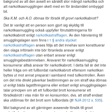
bakgrund av att den avsett en särskilt stor mängd narkotika och
att narkotikasmugglingen skett med en för ändamålet ombyggd
bil.
Ska K.M. och A.O. dömas för försök till grovt narkotikabrott?
Det är vanligt att en person som gjort sig skyldig till
narkotikasmuggling också uppfyller förutsättningarna för
narkotikabrott enligt
narkotikastrafflagen
. Av den hänvisning till
smugglingslagen som finns i
1 § andra stycket
narkotikastrafflagen
anses följa att det innehav som konstituerar
den olaga införseln inte bör föranleda ansvar enligt
narkotikastrafflagen
utan enbart ansvar enligt
smugglingsbestämmelsen. Ansvaret för narkotikasmuggling
konsumerar alltså ansvar för narkotikabrott. I detta fall är det inte
heller fråga om ett fullbordat narkotikabrott eftersom narkotikan
byttes ut mot annat preparat i samband med tullkontrollen. Även
om det inte direkt påverkar bedömningen av om straff ska dömas
ut enligt båda lagstiftningarna eller enbart enligt smugglingslagen
talar principen om att ett fullbordat brott konsumerar ett
försöksbrott i viss mån för en konsumtion, dvs. att straff endast
ska utdömas för det brott som fullbordats (jfr
NJA 2012 s. 535
).
Mot bakgrund av att gärningen avseende försök till grovt