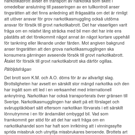
narkotikabrott avser en transport av narkotika som skett i
omedelbar anslutning till passeringen av en tullkontroll anser
tingsrätten att det finns anledning att ifrågasätta om det är rimligt
att utöver ansvar för grov narkotikasmuggling också utdöma
ansvar för försök till grovt narkotikabrott. Det har visserligen varit
fråga om en relativt lång sträcka med bil men det har inte ens
påståtts att det förekommit något annat än något kortare uppehåll
för tankning eller liknande under färden. Mot angiven bakgrund
anser tingsrätten att den grova narkotikasmugglingen ska
konsumera gärningen avseende försök till grovt narkotikabrott.
Åtalet för försök till grovt narkotikabrott ska därför ogillas.
Påföljdsfrågan
Det brott som K.M. och A.O. döms för är av allvarligt slag.
Brottsligheten har avsett en särskilt stor mängd narkotika och den
har ingått som ett led i en verksamhet med internationell
anknytning. Narkotikan har också transporterats över gränsen till
Sverige. Narkotikasmugglingen har skett på ett förslaget och
svårupptäckbart sätt eftersom narkotikan förvarats i ett särskilt
lönnutrymme i en för ändamålet ombyggd bil. Vad som
framkommit ger stöd för att det har varit fråga om en
narkotikahandel som har haft som inriktning att i vinningssyfte
sprida missbruk och utnyttja missbrukares beroende. Brottets art