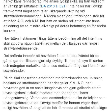
narkotikans renhetsgrad inte anses tydligt skilja sig från vad som
är vanligt (jfr rättsfallet
NJA 2013 s. 321
). Inte heller har i övrigt
framkommit något som talar i skärpande riktning vid
straffvärdebedömningen. Å andra sidan ger utredningen stöd för
att både A.O. och K.M. har haft en sådan roll att det inte finns
anledning att se mindre allvarligt på deras befattning än för andra
kurirers.
Hovrätten instämmer i tingsrättens bedömning att det inte finns
skäl att göra någon åtskillnad mellan de tilltalades gärningar i
straffvärdehänseende.
Det anförda innebär att hovrätten finner att straffvärdet för de
gärningar de tilltalade gjort sig skyldig till, med hänsyn till sorten
och mängden narkotika, får anses motsvara fängelse i fem år och
sex månader.
På de skäl tingsrätten anfört bör inte förordnandet om utvisning
beaktas vid straffmätningen när det gäller K.M. A.O. har i
hovrätten gett in ett anställningsbevis och gjort gällande att ett
utvisningsbeslut skulle medföra men för honom i hans
näringsutövning. Varken den omständigheten eller de följder som
utvisningsförordnandet i övrigt medför för honom väger dock
enligt hovrätten så tungt att de bör föranleda att straffet sätts lägre