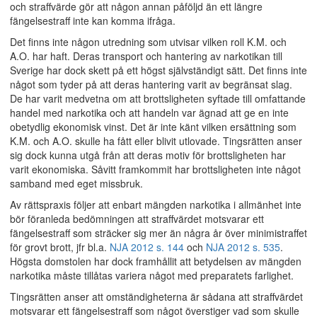
och straffvärde gör att någon annan påföljd än ett längre
fängelsestraff inte kan komma ifråga.
Det finns inte någon utredning som utvisar vilken roll K.M. och
A.O. har haft. Deras transport och hantering av narkotikan till
Sverige har dock skett på ett högst självständigt sätt. Det finns inte
något som tyder på att deras hantering varit av begränsat slag.
De har varit medvetna om att brottsligheten syftade till omfattande
handel med narkotika och att handeln var ägnad att ge en inte
obetydlig ekonomisk vinst. Det är inte känt vilken ersättning som
K.M. och A.O. skulle ha fått eller blivit utlovade. Tingsrätten anser
sig dock kunna utgå från att deras motiv för brottsligheten har
varit ekonomiska. Såvitt framkommit har brottsligheten inte något
samband med eget missbruk.
Av rättspraxis följer att enbart mängden narkotika i allmänhet inte
bör föranleda bedömningen att straffvärdet motsvarar ett
fängelsestraff som sträcker sig mer än några år över minimistraffet
för grovt brott, jfr bl.a.
NJA 2012 s. 144
och
NJA 2012 s. 535
.
Högsta domstolen har dock framhållit att betydelsen av mängden
narkotika måste tillåtas variera något med preparatets farlighet.
Tingsrätten anser att omständigheterna är sådana att straffvärdet
motsvarar ett fängelsestraff som något överstiger vad som skulle