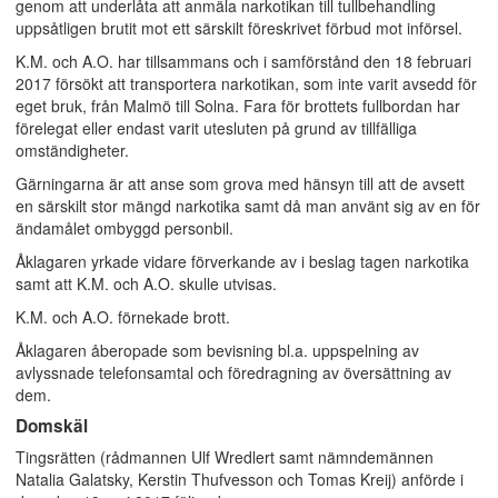
genom att underlåta att anmäla narkotikan till tullbehandling
uppsåtligen brutit mot ett särskilt föreskrivet förbud mot införsel.
K.M. och A.O. har tillsammans och i samförstånd den 18 februari
2017 försökt att transportera narkotikan, som inte varit avsedd för
eget bruk, från Malmö till Solna. Fara för brottets fullbordan har
förelegat eller endast varit utesluten på grund av tillfälliga
omständigheter.
Gärningarna är att anse som grova med hänsyn till att de avsett
en särskilt stor mängd narkotika samt då man använt sig av en för
ändamålet ombyggd personbil.
Åklagaren yrkade vidare förverkande av i beslag tagen narkotika
samt att K.M. och A.O. skulle utvisas.
K.M. och A.O. förnekade brott.
Åklagaren åberopade som bevisning bl.a. uppspelning av
avlyssnade telefonsamtal och föredragning av översättning av
dem.
Domskäl
Tingsrätten (rådmannen Ulf Wredlert samt nämndemännen
Natalia Galatsky, Kerstin Thufvesson och Tomas Kreij) anförde i