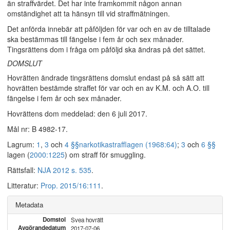
än straffvärdet. Det har inte framkommit någon annan
omständighet att ta hänsyn till vid straffmätningen.
Det anförda innebär att påföljden för var och en av de tilltalade
ska bestämmas till fängelse i fem år och sex månader.
Tingsrättens dom i fråga om påföljd ska ändras på det sättet.
DOMSLUT
Hovrätten ändrade tingsrättens domslut endast på så sätt att
hovrätten bestämde straffet för var och en av K.M. och A.O. till
fängelse i fem år och sex månader.
Hovrättens dom meddelad: den 6 juli 2017.
Mål nr: B 4982-17.
Lagrum:
1
,
3
och
4 §§
narkotikastrafflagen (1968:64)
;
3
och
6 §§
lagen (
2000:1225
) om straff för smuggling.
Rättsfall:
NJA 2012 s. 535
.
Litteratur:
Prop. 2015/16:111
.
Metadata
Domstol
Svea hovrätt
Avgörandedatum
2017-07-06