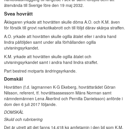
återvända till Sverige före den 19 maj 2032.
Svea hovrätt
Åklagaren yrkade att hovrätten skulle döma A.O. och K.M. även
för försök till grovt narkotikabrott och till följd därav skärpa straffen.
A.O. yrkade att hovrätten skulle ogilla åtalet eller i andra hand
lindra påföljden samt under alla förhållanden ogilla
utvisningsyrkandet.
K.M. yrkade att hovrätten skulle ogilla åtalet och
utvisningsyrkandet samt i andra hand lindra straffet.
Part bestred motparts ändringsyrkande.
Domskäl
Hovrätten (f.d. lagmannen K-G Ekeberg, hovrättsrådet Göran
Nilsson, referent, tf. hovrättsassessorn Måns Norman samt
nämndemännen Lena Åkerlind och Pernilla Danielsson) anförde i
dom den 6 juli 2017 följande.
DOMSKÄL
Skuld och rubricering
Det är utrett att det fanns 14,418 kg amfetamin i den bil som K.M.