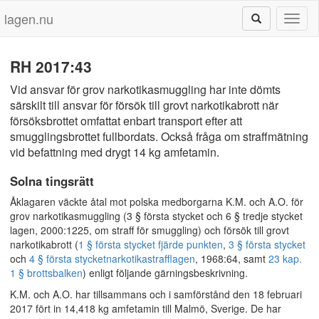
lagen.nu
Toggl
naviga
RH 2017:43
Vid ansvar för grov narkotikasmuggling har inte dömts
särskilt till ansvar för försök till grovt narkotikabrott när
försöksbrottet omfattat enbart transport efter att
smugglingsbrottet fullbordats. Också fråga om straffmätning
vid befattning med drygt 14 kg amfetamin.
Solna tingsrätt
Åklagaren väckte åtal mot polska medborgarna K.M. och A.O. för
grov narkotikasmuggling (3 § första stycket och 6 § tredje stycket
lagen, 2000:1225, om straff för smuggling) och försök till grovt
narkotikabrott (
1 § första stycket fjärde punkten
,
3 § första stycket
och
4 § första stycket
narkotikastrafflagen
, 1968:64, samt
23 kap.
1 § brottsbalken
) enligt följande gärningsbeskrivning.
K.M. och A.O. har tillsammans och i samförstånd den 18 februari
2017 fört in 14,418 kg amfetamin till Malmö, Sverige. De har