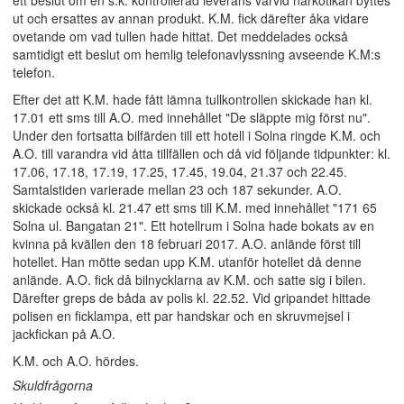
ett beslut om en s.k. kontrollerad leverans varvid narkotikan byttes
ut och ersattes av annan produkt. K.M. fick därefter åka vidare
ovetande om vad tullen hade hittat. Det meddelades också
samtidigt ett beslut om hemlig telefonavlyssning avseende K.M:s
telefon.
Efter det att K.M. hade fått lämna tullkontrollen skickade han kl.
17.01 ett sms till A.O. med innehållet "De släppte mig först nu".
Under den fortsatta bilfärden till ett hotell i Solna ringde K.M. och
A.O. till varandra vid åtta tillfällen och då vid följande tidpunkter: kl.
17.06, 17.18, 17.19, 17.25, 17.45, 19.04, 21.37 och 22.45.
Samtalstiden varierade mellan 23 och 187 sekunder. A.O.
skickade också kl. 21.47 ett sms till K.M. med innehållet "171 65
Solna ul. Bangatan 21". Ett hotellrum i Solna hade bokats av en
kvinna på kvällen den 18 februari 2017. A.O. anlände först till
hotellet. Han mötte sedan upp K.M. utanför hotellet då denne
anlände. A.O. fick då bilnycklarna av K.M. och satte sig i bilen.
Därefter greps de båda av polis kl. 22.52. Vid gripandet hittade
polisen en ficklampa, ett par handskar och en skruvmejsel i
jackfickan på A.O.
K.M. och A.O. hördes.
Skuldfrågorna