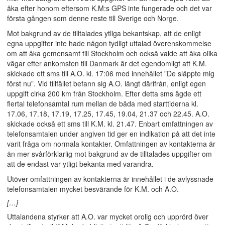
åka efter honom eftersom K.M:s GPS inte fungerade och det var
första gången som denne reste till Sverige och Norge.
Mot bakgrund av de tilltalades ytliga bekantskap, att de enligt
egna uppgifter inte hade någon tydligt uttalad överenskommelse
om att åka gemensamt till Stockholm och också valde att åka olika
vägar efter ankomsten till Danmark är det egendomligt att K.M.
skickade ett sms till A.O. kl. 17:06 med innehållet ”De släppte mig
först nu”. Vid tillfället befann sig A.O. långt därifrån, enligt egen
uppgift cirka 200 km från Stockholm. Efter detta sms ägde ett
flertal telefonsamtal rum mellan de båda med starttiderna kl.
17.06, 17.18, 17.19, 17.25, 17.45, 19.04, 21.37 och 22.45. A.O.
skickade också ett sms till K.M. kl. 21.47. Enbart omfattningen av
telefonsamtalen under angiven tid ger en indikation på att det inte
varit fråga om normala kontakter. Omfattningen av kontakterna är
än mer svårförklarlig mot bakgrund av de tilltalades uppgifter om
att de endast var ytligt bekanta med varandra.
Utöver omfattningen av kontakterna är innehållet i de avlyssnade
telefonsamtalen mycket besvärande för K.M. och A.O.
[…]
Uttalandena styrker att A.O. var mycket orolig och upprörd över