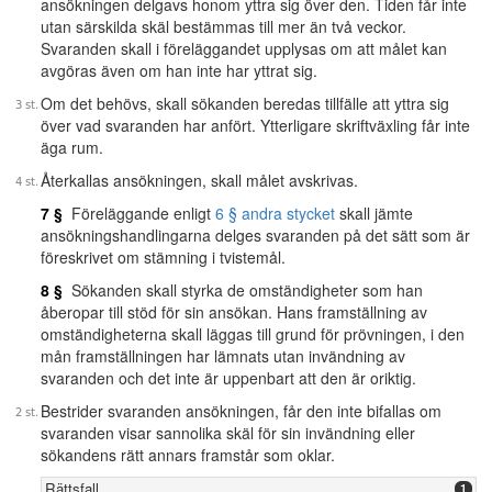
ansökningen delgavs honom yttra sig över den. Tiden får inte
utan särskilda skäl bestämmas till mer än två veckor.
Svaranden skall i föreläggandet upplysas om att målet kan
avgöras även om han inte har yttrat sig.
Om det behövs, skall sökanden beredas tillfälle att yttra sig
över vad svaranden har anfört. Ytterligare skriftväxling får inte
äga rum.
Återkallas ansökningen, skall målet avskrivas.
7 §
Föreläggande enligt
6 § andra stycket
skall jämte
ansökningshandlingarna delges svaranden på det sätt som är
föreskrivet om stämning i tvistemål.
8 §
Sökanden skall styrka de omständigheter som han
åberopar till stöd för sin ansökan. Hans framställning av
omständigheterna skall läggas till grund för prövningen, i den
mån framställningen har lämnats utan invändning av
svaranden och det inte är uppenbart att den är oriktig.
Bestrider svaranden ansökningen, får den inte bifallas om
svaranden visar sannolika skäl för sin invändning eller
sökandens rätt annars framstår som oklar.
Rättsfall
1