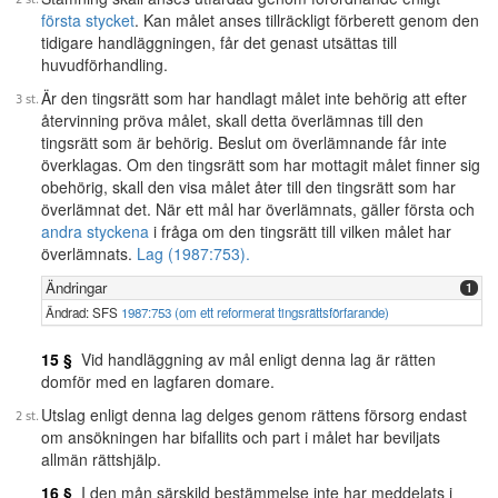
första stycket
. Kan målet anses tillräckligt förberett genom den
tidigare handläggningen, får det genast utsättas till
huvudförhandling.
Är den tingsrätt som har handlagt målet inte behörig att efter
återvinning pröva målet, skall detta överlämnas till den
tingsrätt som är behörig. Beslut om överlämnande får inte
överklagas. Om den tingsrätt som har mottagit målet finner sig
obehörig, skall den visa målet åter till den tingsrätt som har
överlämnat det. När ett mål har överlämnats, gäller första och
andra styckena
i fråga om den tingsrätt till vilken målet har
överlämnats.
Lag (1987:753).
Ändringar
1
Ändrad: SFS
1987:753 (om ett reformerat tingsrättsförfarande)
15 §
Vid handläggning av mål enligt denna lag är rätten
domför med en lagfaren domare.
Utslag enligt denna lag delges genom rättens försorg endast
om ansökningen har bifallits och part i målet har beviljats
allmän rättshjälp.
16 §
I den mån särskild bestämmelse inte har meddelats i