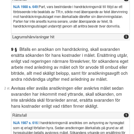
NJA 1988 s. 649
:
Part, vars bestridande i handräckningsmål till följd av ett
förbiseende inte beaktats av TR:n, sökte med åberopande av felet återvinning
mot handräckningsutslaget men återkallade därefter sin återvinningstalan.
Parten har inte ansetts kunna senare, under åberopande av felet, få
handräckningsutslaget undanröjt genom att anföra besvär över domvilla.
Lagrumshänvisningar hit
1
9 §
Bifalls en ansökan om handräckning, skall svaranden
ersätta sökanden för hans kostnader i målet. Ersättning utgår,
enligt vad regeringen närmare föreskriver, för sökandens eget
arbete med anledning av målet och för arvode till ombud eller
biträde, allt med skäligt belopp, samt för ansökningsavgift och
andra nödvändiga utgifter med anledning av målet.
Avvisas eller avslås ansökningen eller avskrivs målet sedan
svaranden har inkommit med yttrande, skall sökanden, om
inte särskilda skäl föranleder annat, ersätta svaranden för
hans kostnader enligt vad rätten finner skäligt.
Rättsfall
1
NJA 1987 s. 616
:
I handräckningsmål ansöktes om avhysning av hyresgäst
som ej erlagt förfallen hyra. Sedan ansökningen återkallats på grund av att
hyresskulden betalts avskrevs målet. Sökandens yrkande om ersättning för