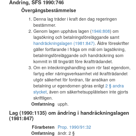
Ändring, SFS 1990:746
Övergångsbestämmelse
Denna lag träder i kraft den dag regeringen
bestämmer.
Genom lagen upphävs lagen (
1946:808
) om
lagsökning och betalningsföreläggande samt
handräckningslagen (1981:847)
. Äldre föreskrifter
gäller fortfarande i fråga om mål om lagsökning,
betalningsföreläggande och handräckning som
kommit in till tingsrätt före ikraftträdandet.
Om en inteckningshandling som rör fast egendom,
fartyg eller näringsverksamhet vid ikraftträdandet
utgör säkerhet för fordran, får ansökan om
betalning ur egendomen göras enligt
2 § andra
stycket
, även om säkerhetsupplåtelsen inte gjorts
skriftligen.
Omfattning
upph.
Lag (1990:1135) om ändring i handräckningslagen
(1981:847)
Förarbeten
Prop. 1990/91:32
Omfattning
ändr. 2 §