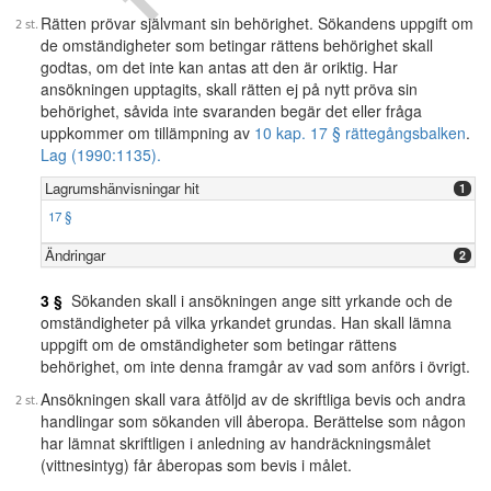
Rätten prövar självmant sin behörighet. Sökandens uppgift om
de omständigheter som betingar rättens behörighet skall
godtas, om det inte kan antas att den är oriktig. Har
ansökningen upptagits, skall rätten ej på nytt pröva sin
behörighet, såvida inte svaranden begär det eller fråga
uppkommer om tillämpning av
10 kap. 17 § rättegångsbalken
.
Lag (1990:1135).
Lagrumshänvisningar hit
1
17 §
Ändringar
2
3 §
Sökanden skall i ansökningen ange sitt yrkande och de
omständigheter på vilka yrkandet grundas. Han skall lämna
uppgift om de omständigheter som betingar rättens
behörighet, om inte denna framgår av vad som anförs i övrigt.
Ansökningen skall vara åtföljd av de skriftliga bevis och andra
handlingar som sökanden vill åberopa. Berättelse som någon
har lämnat skriftligen i anledning av handräckningsmålet
(vittnesintyg) får åberopas som bevis i målet.