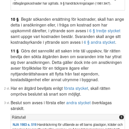
rättegångskostnader har ogillats. 9 § handräckningslagen (1981:847).
10 §
Begär sökanden ersättning för kostnader, skall han ange
detta i ansökningen eller, i fråga om kostnad som har
uppkommit därefter, i yttrande som avses i
6 § tredje stycket
samt uppge vari kostnaden består. Svaranden skall ange sitt
kostnadsyrkande i yttrande som avses i
6 § andra stycket
.
11 §
Görs det sannolikt att saken inte tål uppskov, får rätten
bevilja den sökta åtgärden även om svaranden inte har yttrat
sig över ansökningen. Detta gäller dock inte om ansökningen
avser förpliktelse för en tidigare ägare eller
nyttjanderättshavare att flytta från fast egendom,
bostadslägenhet eller annat utrymme i byggnad.
Har en åtgärd beviljats enligt
första stycket
, skall rätten
ompröva beslutet så snart som möjligt.
Beslut som avses i första eller
andra stycket
överklagas
särskilt.
Rättsfall
1
NJA 1983 s. 519
:
Handräckning för utfående av ett barns glasögon, kläder och