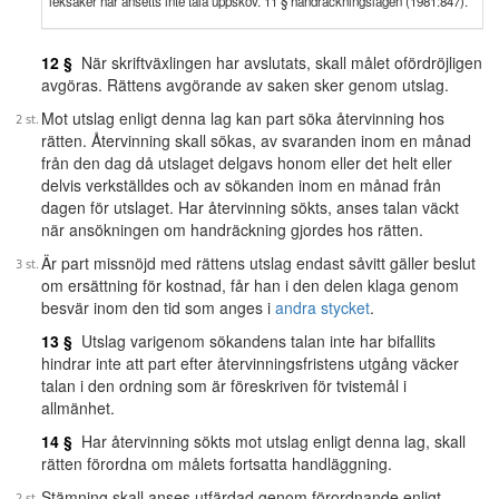
leksaker har ansetts inte tåla uppskov. 11 § handräckningslagen (1981:847).
12 §
När skriftväxlingen har avslutats, skall målet ofördröjligen
avgöras. Rättens avgörande av saken sker genom utslag.
Mot utslag enligt denna lag kan part söka återvinning hos
rätten. Återvinning skall sökas, av svaranden inom en månad
från den dag då utslaget delgavs honom eller det helt eller
delvis verkställdes och av sökanden inom en månad från
dagen för utslaget. Har återvinning sökts, anses talan väckt
när ansökningen om handräckning gjordes hos rätten.
Är part missnöjd med rättens utslag endast såvitt gäller beslut
om ersättning för kostnad, får han i den delen klaga genom
besvär inom den tid som anges i
andra stycket
.
13 §
Utslag varigenom sökandens talan inte har bifallits
hindrar inte att part efter återvinningsfristens utgång väcker
talan i den ordning som är föreskriven för tvistemål i
allmänhet.
14 §
Har återvinning sökts mot utslag enligt denna lag, skall
rätten förordna om målets fortsatta handläggning.
Stämning skall anses utfärdad genom förordnande enligt