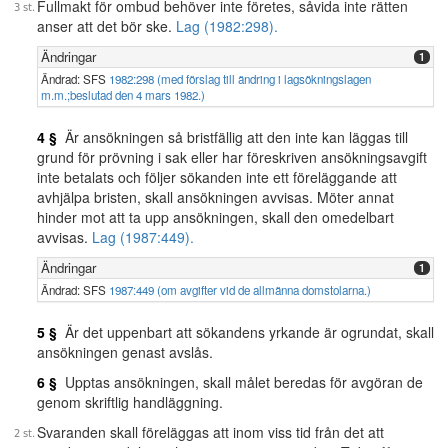
Fullmakt för ombud behöver inte företes, såvida inte rätten
anser att det bör ske.
Lag (1982:298).
Ändringar
1
Ändrad: SFS
1982:298 (med förslag till ändring i lagsökningslagen
m.m.;beslutad den 4 mars 1982.)
4 §
Är ansökningen så bristfällig att den inte kan läggas till
grund för prövning i sak eller har föreskriven ansökningsavgift
inte betalats och följer sökanden inte ett föreläggande att
avhjälpa bristen, skall ansökningen avvisas. Möter annat
hinder mot att ta upp ansökningen, skall den omedelbart
avvisas.
Lag (1987:449).
Ändringar
1
Ändrad: SFS
1987:449 (om avgifter vid de allmänna domstolarna.)
5 §
Är det uppenbart att sökandens yrkande är ogrundat, skall
ansökningen genast avslås.
6 §
Upptas ansökningen, skall målet beredas för avgöran de
genom skriftlig handläggning.
Svaranden skall föreläggas att inom viss tid från det att