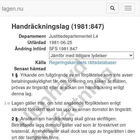
lagen.nu
Toggl
naviga
Handräckningslag (1981:847)
Departement
Justitiedepartementet L4
Utfärdad
1981-06-25
Ändring införd
SFS 1981:847
U
p
p
h
ä
v
d
f
ö
r
f
a
t
t
n
i
n
Källa
Regeringskansliets rättsdatabaser
g
Senast hämtad
1 §
Yrkande om fullgörande av en förpliktelse som inte avser
betalningsskyldighet får, om förlikning om saken är tillåten,
prövas av tingsrätt efter ansökan om handräckning enligt
denna lag.
Lagen gäller inte, om tvist angående förpliktelsen enligt
särskild föreskrift skall tas upp av annan domstol än tingsrätt.
2 §
Ansökan om handräckning skall göras skriftligen.
Beträffande laga domstol gäller vad som är föreskrivet om
tvistemål. Arrendetvister skall dock tas upp av tingsrätten i den
ort där fastigheten finns.