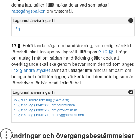
denna lag, gäller i tillämpliga delar vad som sägs i
rättegångsbalken
om tvistemål.
Lagrumshänvisningar hit
1
17 §
17 §
Beträffande fråga om handräckning, som enligt särskild
föreskrift skall tas upp av tingsrätt, tillämpas
2
-
16 §§
. Ifråga
om utslag i mål om sådan handräckning gäller dock att
överklagande skall ske genom besvär inom den tid som anges
i
12 § andra stycket
samt att utslaget inte hindrar att part, om
befogenhet därtill föreligger, väcker talan i den ordning som är
föreskriven för tvistemål i allmänhet.
Lagrumshänvisningar hit
4
29 § 3 st Bostadsrättslag (1971:479)
18 § 2 st Lag (1942:350) om fornminnen
15 § 2 st Lag (1963:537) om gravrätt m.m.
18 § 2 st Lag (1960:690) om byggnadsminnen
Ändringar och övergångsbestämmelser