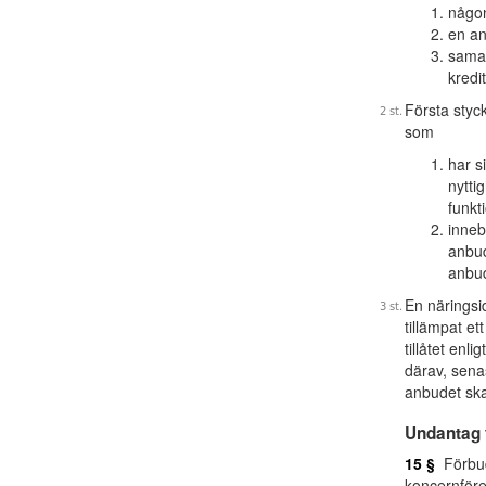
någon
en an
samar
kredit
Första styc
som
har s
nytti
funkt
inneb
anbud
anbud
En näringsi
tillämpat e
tillåtet enlig
därav, sena
anbudet skall
Undantag 
15 §
Förbu
koncernföret