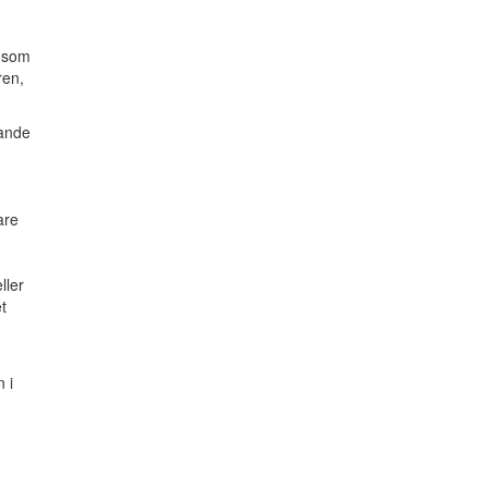
, som
ren,
sande
are
ller
t
 i