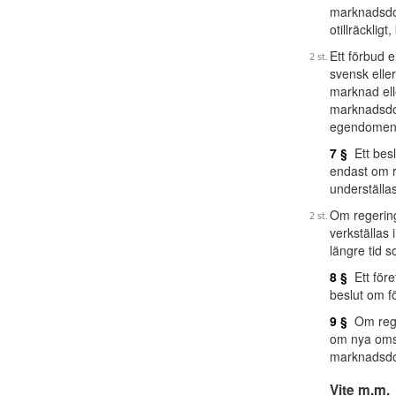
marknadsdom
otillräcklig
Ett förbud e
svensk elle
marknad elle
marknadsdom
egendome
7 §
Ett besl
endast om r
underställas
Om regering
verkställas
längre tid 
8 §
Ett före
beslut om f
9 §
Om reger
om nya omst
marknadsdo
Vite m.m.