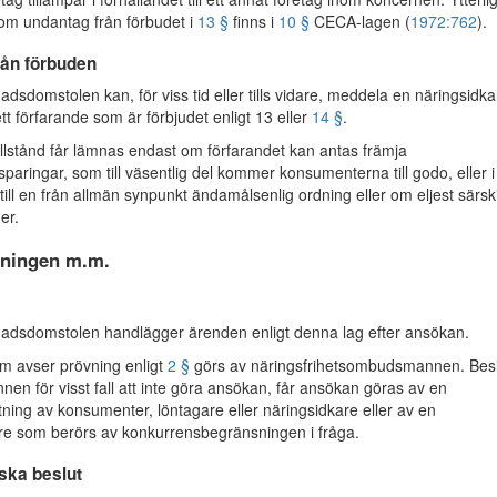
r om undantag från förbudet i
13 §
finns i
10 §
CECA-lagen (
1972:762
).
rån förbuden
sdomstolen kan, för viss tid eller tills vidare, meddela en näringsidka
l ett förfarande som är förbjudet enligt 13 eller
14 §
.
tillstånd får lämnas endast om förfarandet kan antas främja
paringar, som till väsentlig del kommer konsumenterna till godo, eller i
 till en från allmän synpunkt ändamålsenlig ordning eller om eljest särsk
er.
ningen m.m.
dsdomstolen handlägger ärenden enligt denna lag efter ansökan.
m avser prövning enligt
2 §
görs av näringsfrihetsombudsmannen. Besl
n för visst fall att inte göra ansökan, får ansökan göras av en
ing av konsumenter, löntagare eller näringsidkare eller av en
re som berörs av konkurrensbegränsningen i fråga.
iska beslut