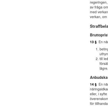
regeringen,
av fråga om
med verkan 
verkan, om
Straffbe
Bruttopris
13 §
En näri
betin
uthyr
till l
försä
lägre
Anbudskar
14 §
En näri
näringsidka
eller, i syf
överenskomm
för tillhand