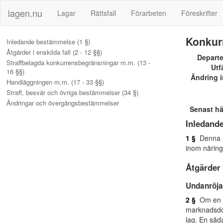
lagen.nu
Lagar
Rättsfall
Förarbeten
Föreskrifter
Konkur
Inledande bestämmelse (1 §)
Åtgärder i enskilda fall (2 - 12 §§)
Depart
Straffbelagda konkurrensbegränsningar m.m. (13 -
Utf
16 §§)
Ändring i
Handläggningen m.m. (17 - 33 §§)
Straff, besvär och övriga bestämmelser (34 §)
Ändringar och övergångsbestämmelser
Senast h
Inledand
1 §
Denna la
inom näring
Åtgärder 
Undanröja
2 §
Om en k
marknadsdom
lag. En såd