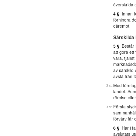
överskrida e
4 §
Innan fö
förhindra d
däremot.
Särskilda
5 §
Består i
att göra et
vara, tjänst
marknadsdom
av särskild 
avstå från f
Med företag
landet. Som
rörelse elle
Första styck
sammanhåll
förvärv får
6 §
Har i fa
avslutats u