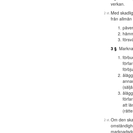
verkan.
Med skadlig
från allmän
påver
hämma
försv
3 §
Marknad
förbu
förfa
förbj
ålägg
annan
(sälj
ålägg
förfa
att l
(rätt
Om den skad
omständighe
marknadsdom