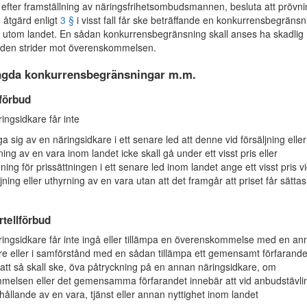
 efter framställning av näringsfrihetsombudsmannen, besluta att prövn
 åtgärd enligt
3 §
i visst fall får ske beträffande en konkurrensbegränsn
utom landet. En sådan konkurrensbegränsning skall anses ha skadlig
 den strider mot överenskommelsen.
lagda konkurrensbegränsningar m.m.
förbud
ngsidkare får inte
ga sig av en näringsidkare i ett senare led att denne vid försäljning eller
ning av en vara inom landet icke skall gå under ett visst pris eller
edning för prissättningen i ett senare led inom landet ange ett visst pris v
ljning eller uthyrning av en vara utan att det framgår att priset får sättas
.
tellförbud
ngsidkare får inte ingå eller tillämpa en överenskommelse med en an
re eller i samförstånd med en sådan tillämpa ett gemensamt förfarand
te att så skall ske, öva påtryckning på en annan näringsidkare, om
elsen eller det gemensamma förfarandet innebär att vid anbudstävli
ahållande av en vara, tjänst eller annan nyttighet inom landet