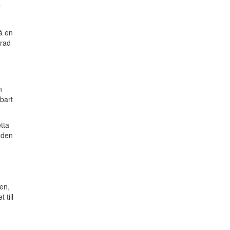
r
å en
erad
n
bart
etta
 den
gen,
 till