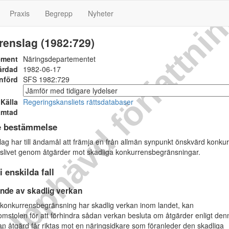
Upphävd författni
Praxis
Begrepp
Nyheter
renslag (1982:729)
ement
Näringsdepartementet
ärdad
1982-06-17
nförd
SFS 1982:729
Källa
Regeringskansliets rättsdatabaser
ämtad
e bestämmelse
g har till ändamål att främja en från allmän synpunkt önskvärd konku
slivet genom åtgärder mot skadliga konkurrensbegränsningar.
i enskilda fall
nde av skadlig verkan
onkurrensbegränsning har skadlig verkan inom landet, kan
stolen för att förhindra sådan verkan besluta om åtgärder enligt den
an åtgärd får riktas mot en näringsidkare som föranleder den skadliga