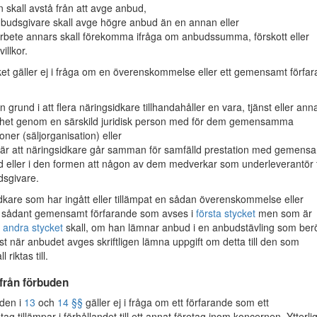
 skall avstå från att avge anbud,
budsgivare skall avge högre anbud än en annan eller
bete annars skall förekomma ifråga om anbudssumma, förskott eller
villkor.
ket gäller ej i fråga om en överenskommelse eller ett gemensamt förfa
in grund i att flera näringsidkare tillhandahåller en vara, tjänst eller ann
ghet genom en särskild juridisk person med för dem gemensamma
ioner (säljorganisation) eller
är att näringsidkare går samman för samfälld prestation med gemens
 eller i den formen att någon av dem medverkar som underleverantör ti
sgivare.
dkare som har ingått eller tillämpat en sådan överenskommelse eller
tt sådant gemensamt förfarande som avses i
första stycket
men som är
t
andra stycket
skall, om han lämnar anbud i en anbudstävling som ber
st när anbudet avges skriftligen lämna uppgift om detta till den som
 riktas till.
från förbuden
den i
13
och
14 §§
gäller ej i fråga om ett förfarande som ett
ag tillämpar i förhållandet till ett annat företag inom koncernen. Ytterli