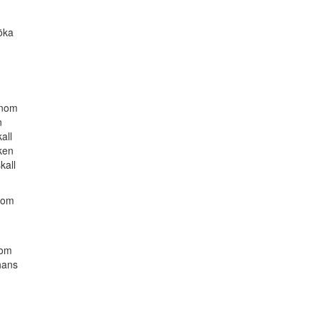
öka
enom
n
all
ken
kall
inom
som
hans