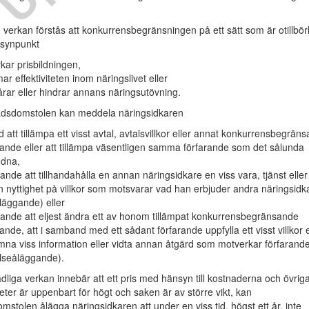
 verkan förstås att konkurrensbegränsningen på ett sätt som är otillbörl
 synpunkt
kar prisbildningen,
r effektiviteten inom näringslivet eller
årar eller hindrar annans näringsutövning.
sdomstolen kan meddela näringsidkaren
d att tillämpa ett visst avtal, avtalsvillkor eller annat konkurrensbegrän
rande eller att tillämpa väsentligen samma förfarande som det sålunda
udna,
ande att tillhandahålla en annan näringsidkare en viss vara, tjänst eller
 nyttighet på villkor som motsvarar vad han erbjuder andra näringsidk
åläggande) eller
ande att eljest ändra ett av honom tillämpat konkurrensbegränsande
rande, att i samband med ett sådant förfarande uppfylla ett visst villkor e
ämna viss information eller vidta annan åtgärd som motverkar förfarande
elseåläggande).
liga verkan innebär att ett pris med hänsyn till kostnaderna och övrig
ter är uppenbart för högt och saken är av större vikt, kan
stolen ålägga näringsidkaren att under en viss tid, högst ett år, inte