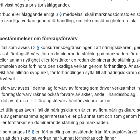
tt visst högsta pris (prisåläggande).
rbud eller åläggande enligt
3 §
meddelas, skall marknadsdomstolen s
en skadliga verkan genom förhandling, om inte omständigheterna talar
 bestämmelser om företagsförvärv
 fall som avses i
2 §
konkurrensbegränsningen i att näringsidkaren, g
t visst företagsförvärv, får en dominerande ställning på marknaden för e
 eller annan nyttighet eller förstärker en redan dominerande ställning, sk
stolen söka förhindra den skadliga verkan genom förhandling. Är sa
vikt från allmän synpunkt, får förhandlingen syfta till att näringsidkaren s
örvärvet.
sförvärv avses i denna lag förvärv av företag som driver verksamhet 
 företagsförvärv räknas också förvärv av aktier, andel i handelsbolag,
r del av rörelse. Till företagsförvärv hänförs vidare fusion.
et tillämpas även i fall då näringsidkaren är en av flera näringsidkare 
s av gemensamma ägarintressen eller på annat sätt och som genom 
 eller förstärker en dominerande ställning på marknaden.
ll som anges i
5 §
en förhandling om avstående från företagsförvärvet
tan att den skadliga verkan har kunnat förhindras och finner