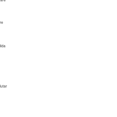
re
ilda
utar