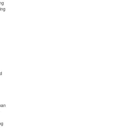
ing
ing
id
nan
e
ng