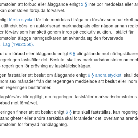
stolen att förbud eller åläggande enligt
3 §
inte bör meddelas eller ä
t, kan domstolen förbjuda förvärvet.
nligt
första stycket
får inte meddelas i fråga om förvärv som har skett p
r utländsk börs, en auktoriserad marknadsplats eller någon annan regl
r förvärv som har skett genom inrop på exekutiv auktion. I stället får
stolen ålägga näringsidkaren att avhända sig den förvärvade
n.
Lag (1992:550).
ut om förbud eller åläggande enligt
6 §
blir gällande mot näringsidkare
egeringen fastställer det. Beslutet skall av marknadsdomstolen omedel
 regeringen för prövning av fastställelsefrågan.
en fastställer ett beslut om åläggande enligt
6 § andra stycket
, skall d
 inom sex månader från det regeringen meddelade sitt beslut eller inom
som regeringen bestämmer.
tagsförvärv blir ogiltigt, om regeringen fastställer marknadsdomstolens
örbud mot förvärvet.
ingen finner att ett beslut enligt
6 §
inte skall fastställas, kan regerin
ändigheter eller andra särskilda skäl föranleder det, överlämna ärendet
mstolen för förnyad handläggning.