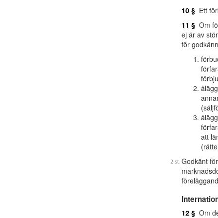
10 §
Ett för
11 §
Om föru
ej är av st
för godkänna
förbu
förfa
förbj
ålägg
annan
(sälj
ålägg
förfa
att l
(rätt
Godkänt för
marknadsdo
föreläggande
Internati
12 §
Om det 