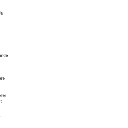
igt
sande
are
ller
t
a