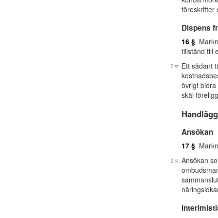
föreskrifte
Dispens f
16 §
Marknad
tillstånd til
Ett sådant 
kostnadsbes
övrigt bidra
skäl föreligg
Handlägg
Ansökan
17 §
Markna
Ansökan so
ombudsmanne
sammanslutn
näringsidka
Interimist