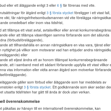
bud eller ett åläggande enligt 3 eller
6 §
får förenas med vite.
tsättningar för åtgärd enligt
3 § första stycket
föreligger i ett visst fall
örre vikt, får näringsfrihetsombudsmannen vid vite förelägga näringsidka
nde omedelbart eller inom viss tidsfrist,
d att tillämpa ett visst avtal, avtalsvillkor eller annat konkurrensbegrän
rande eller att tillämpa väsentligen samma förfarande som det sålunda
udna (förbudsföreläggande),
ande att tillhandahålla en annan näringsidkare en viss vara, tjänst eller
 nyttighet på villkor som motsvarar vad han erbjuder andra näringsidk
föreläggande) eller
ande att eljest ändra ett av honom tillämpat konkurrensbegränsande
rande, att i samband med ett sådant förfarande uppfylla ett visst villkor e
ämna viss information eller vidta annan åtgärd som motverkar förfarande
elseföreläggande).
eläggande gäller som förbud eller åläggande som har meddelats av
mstolen enligt
3 § första stycket
. Ett godkännande som sker sedan den
t utsatta tidsfristen har gått till ända är dock utan verkan.
onell överenskommelse
påkallas av hänsyn till en internationell överenskommelse, kan