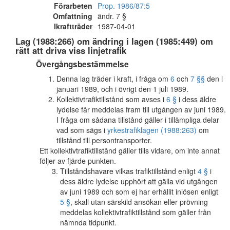
Förarbeten
Prop. 1986/87:5
Omfattning
ändr. 7 §
Ikraftträder
1987-04-01
Lag (1988:266) om ändring i lagen (1985:449) om
rätt att driva viss linjetrafik
Övergångsbestämmelse
Denna lag träder i kraft, i fråga om
6
och
7 §§
den l
januari 1989, och i övrigt den 1 juli 1989.
Kollektivtrafiktillstånd som avses i
6 §
i dess äldre
lydelse får meddelas fram till utgången av juni 1989.
I fråga om sådana tillstånd gäller i tillämpliga delar
vad som sägs i
yrkestrafiklagen (1988:263)
om
tillstånd till persontransporter.
Ett kollektivtrafiktillstånd gäller tills vidare, om inte annat
följer av fjärde punkten.
Tillståndshavare vilkas trafiktillstånd enligt
4 §
i
dess äldre lydelse upphört att gälla vid utgången
av juni 1989 och som ej har erhållit inlösen enligt
5 §
, skall utan särskild ansökan eller prövning
meddelas kollektivtrafiktillstånd som gäller från
nämnda tidpunkt.