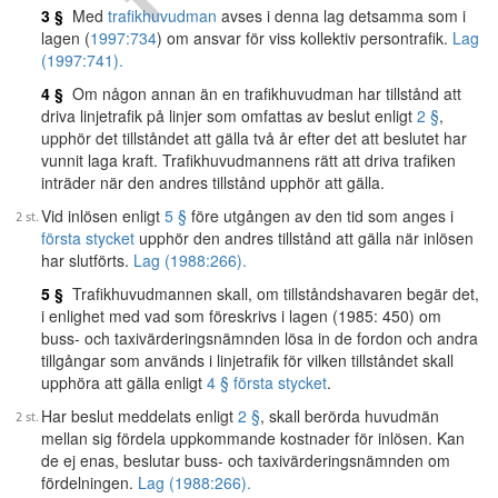
3 §
Med
trafikhuvudman
avses i denna lag detsamma som i
lagen (
1997:734
) om ansvar för viss kollektiv persontrafik.
Lag
(1997:741).
4 §
Om någon annan än en trafikhuvudman har tillstånd att
driva linjetrafik på linjer som omfattas av beslut enligt
2 §
,
upphör det tillståndet att gälla två år efter det att beslutet har
vunnit laga kraft. Trafikhuvudmannens rätt att driva trafiken
inträder när den andres tillstånd upphör att gälla.
Vid inlösen enligt
5 §
före utgången av den tid som anges i
första stycket
upphör den andres tillstånd att gälla när inlösen
har slutförts.
Lag (1988:266).
5 §
Trafikhuvudmannen skall, om tillståndshavaren begär det,
i enlighet med vad som föreskrivs i lagen (1985: 450) om
buss- och taxivärderingsnämnden lösa in de fordon och andra
tillgångar som används i linjetrafik för vilken tillståndet skall
upphöra att gälla enligt
4 § första stycket
.
Har beslut meddelats enligt
2 §
, skall berörda huvudmän
mellan sig fördela uppkommande kostnader för inlösen. Kan
de ej enas, beslutar buss- och taxivärderingsnämnden om
fördelningen.
Lag (1988:266).