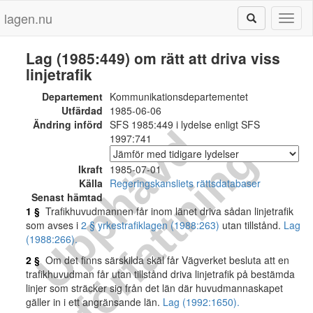
lagen.nu
Toggl
naviga
Lag (1985:449) om rätt att driva viss
linjetrafik
Departement
Kommunikationsdepartementet
Utfärdad
1985-06-06
Ändring införd
SFS 1985:449 i lydelse enligt SFS
U
p
p
h
ä
v
d
f
ö
r
f
a
t
t
n
i
n
1997:741
g
Ikraft
1985-07-01
Källa
Regeringskansliets rättsdatabaser
Senast hämtad
1 §
Trafikhuvudmannen får inom länet driva sådan linjetrafik
som avses i
2 § yrkestrafiklagen (1988:263)
utan tillstånd.
Lag
(1988:266).
2 §
Om det finns särskilda skäl får Vägverket besluta att en
trafikhuvudman får utan tillstånd driva linjetrafik på bestämda
linjer som sträcker sig från det län där huvudmannaskapet
gäller in i ett angränsande län.
Lag (1992:1650).