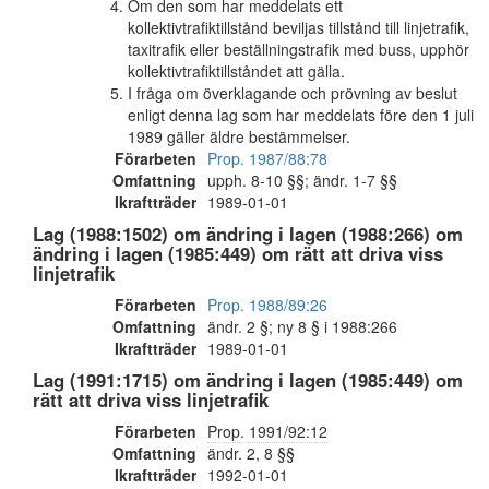
Om den som har meddelats ett
kollektivtrafiktillstånd beviljas tillstånd till linjetrafik,
taxitrafik eller beställningstrafik med buss, upphör
kollektivtrafiktillståndet att gälla.
I fråga om överklagande och prövning av beslut
enligt denna lag som har meddelats före den 1 juli
1989 gäller äldre bestämmelser.
Förarbeten
Prop. 1987/88:78
Omfattning
upph. 8-10 §§; ändr. 1-7 §§
Ikraftträder
1989-01-01
Lag (1988:1502) om ändring i lagen (1988:266) om
ändring i lagen (1985:449) om rätt att driva viss
linjetrafik
Förarbeten
Prop. 1988/89:26
Omfattning
ändr. 2 §; ny 8 § i 1988:266
Ikraftträder
1989-01-01
Lag (1991:1715) om ändring i lagen (1985:449) om
rätt att driva viss linjetrafik
Förarbeten
Prop. 1991/92:12
Omfattning
ändr. 2, 8 §§
Ikraftträder
1992-01-01