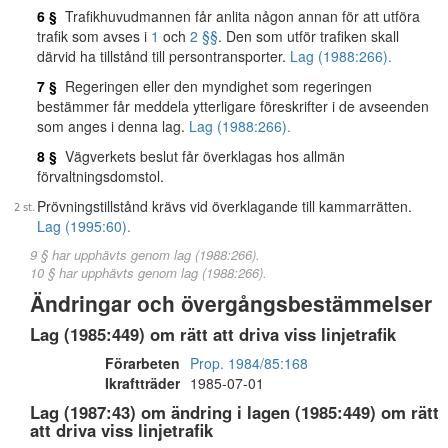
6 §
Trafikhuvudmannen får anlita någon annan för att utföra
trafik som avses i
1
och
2 §§
. Den som utför trafiken skall
därvid ha tillstånd till persontransporter.
Lag (1988:266).
7 §
Regeringen eller den myndighet som regeringen
bestämmer får meddela ytterligare föreskrifter i de avseenden
som anges i denna lag.
Lag (1988:266).
8 §
Vägverkets beslut får överklagas hos allmän
förvaltningsdomstol.
Prövningstillstånd krävs vid överklagande till kammarrätten.
Lag (1995:60).
9 § har upphävts genom lag (1988:266).
10 § har upphävts genom lag (1988:266).
Ändringar och övergångsbestämmelser
Lag (1985:449) om rätt att driva viss linjetrafik
Förarbeten
Prop. 1984/85:168
Ikraftträder
1985-07-01
Lag (1987:43) om ändring i lagen (1985:449) om rätt
att driva viss linjetrafik