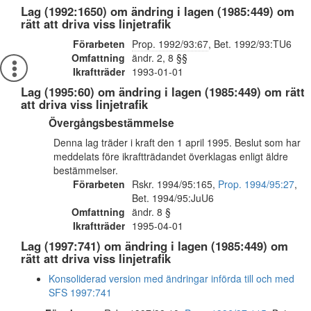
Lag (1992:1650) om ändring i lagen (1985:449) om
rätt att driva viss linjetrafik
Förarbeten
Prop. 1992/93:67
, Bet. 1992/93:TU6
Omfattning
ändr. 2, 8 §§
Ikraftträder
1993-01-01
Lag (1995:60) om ändring i lagen (1985:449) om rätt
att driva viss linjetrafik
Övergångsbestämmelse
Denna lag träder i kraft den 1 april 1995. Beslut som har
meddelats före ikraftträdandet överklagas enligt äldre
bestämmelser.
Förarbeten
Rskr. 1994/95:165,
Prop. 1994/95:27
,
Bet. 1994/95:JuU6
Omfattning
ändr. 8 §
Ikraftträder
1995-04-01
Lag (1997:741) om ändring i lagen (1985:449) om
rätt att driva viss linjetrafik
Konsoliderad version med ändringar införda till och med
SFS 1997:741