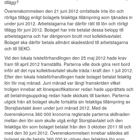
tillägg?
Överenskommelsen den 21 juni 2012 omfattade inte lön och
rörliga tillägg enligt bolagets felaktiga tillämpning som tjänades in
under juni 2012. Arbetstagarna har därför rätt till lön och rörligt
tillägg för juni 2012. Bolaget har inte betalat dessa belopp till
arbetstagarna och har därigenom brutit mot kollektivavtalet.
Bolaget ska därför betala allmänt skadestånd till arbetstagarna
och till SEKO.
Vid den lokala tvisteförhandlingen den 25 maj 2012 hade krav
fram till april 2012 framställts. Parterna ville dock göra rent bord
inför att det nya kollektivavtalet skulle träda i kraft den 1 juli 2012.
Efter den lokala tvisteförhandlingen hade bolaget betalat felaktig
lön för maj månad. Juni månad var långt framskriden vilket
troligen innebar att lönespecifikationer redan hade upprättats och
att betalningsuppdrag redan hade skickats till banken. Parterna
utgick från att bolaget skulle fortsätta sin felaktiga tillämpning av
Storsjöavtalet även under juni månad 2012. Med de
överenskomna 360 000 kronorna reglerade parterna skillnaden
mellan den lön som skulle utgå enligt Storsjöavtalet och den
felaktiga lön som bolaget betalat från den 3 oktober 2011 till och
med den 30 juni 2012. Överenskommelsen innebar således att
bolaget skulle betala 360 000 kr utöver den felaktiga lön som