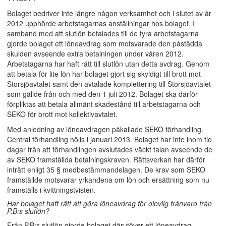
Bolaget bedriver inte längre någon verksamhet och i slutet av år
2012 upphörde arbetstagarnas anställningar hos bolaget. I
samband med att slutlön betalades till de fyra arbetstagarna
gjorde bolaget ett löneavdrag som motsvarade den påstådda
skulden avseende extra betalningen under våren 2012.
Arbetstagarna har haft rätt till slutlön utan detta avdrag. Genom
att betala för lite lön har bolaget gjort sig skyldigt till brott mot
Storsjöavtalet samt den avtalade komplettering till Storsjöavtalet
som gällde från och med den 1 juli 2012. Bolaget ska därför
förpliktas att betala allmänt skadestånd till arbetstagarna och
SEKO för brott mot kollektivavtalet.
Med anledning av löneavdragen påkallade SEKO förhandling.
Central förhandling hölls i januari 2013. Bolaget har inte inom tio
dagar från att förhandlingen avslutades väckt talan avseende de
av SEKO framställda betalningskraven. Rättsverkan har därför
inträtt enligt 35 § medbestämmandelagen. De krav som SEKO
framställde motsvarar yrkandena om lön och ersättning som nu
framställs i kvittningstvisten.
Har bolaget haft rätt att göra löneavdrag för olovlig frånvaro från
P.B:s slutlön?
Från P.B:s slutlön gjorde bolaget därutöver ett löneavdrag