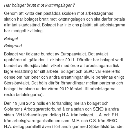
Har bolaget brutit mot kvittningslagen?
Genom att kvitta den påstådda skulden mot arbetstagarnas
slutlön har bolaget brutit mot kvittningslagen och ska därför betala
allmänt skadestånd. Bolaget har inte ens påstått att arbetstagarna
har medgett kvittning.
Bolaget
Bakgrund
Bolaget var tidigare bundet av Europaavtalet. Det avtalet
upphörde att gälla den 1 oktober 2011. Därefter har bolaget varit
bundet av Storsjöavtalet, vilket medförde att arbetstagarna fick
lägre ersättning för sitt arbete. Bolaget och SEKO var emellertid
oense om hur löner och andra ersättningar skulle beräknas enligt
Storsjöavtalet. Det hölls därför förhandlingar mellan parterna och
bolaget betalade under våren 2012 förskott till arbetstagarna
(extra betalningarna).
Den 19 juni 2012 hölls en förhandling mellan bolaget och
Sjöfartens Arbetsgivareförbund å ena sidan och SEKO å andra
sidan. Vid förhandlingen deltog H.A. från bolaget, L.A. och F.H.
från arbetsgivarorganisationen samt M.E. och C.S. från SEKO.
H.A. deltog parallellt även i förhandlingar med Sjöbefälsförbundet