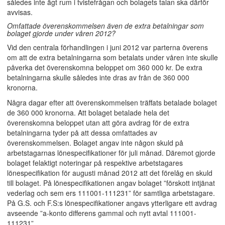
således inte ägt rum i tvistefrågan och bolagets talan ska därför
avvisas.
Omfattade överenskommelsen även de extra betalningar som
bolaget gjorde under våren 2012?
Vid den centrala förhandlingen i juni 2012 var parterna överens
om att de extra betalningarna som betalats under våren inte skulle
påverka det överenskomna beloppet om 360 000 kr. De extra
betalningarna skulle således inte dras av från de 360 000
kronorna.
Några dagar efter att överenskommelsen träffats betalade bolaget
de 360 000 kronorna. Att bolaget betalade hela det
överenskomna beloppet utan att göra avdrag för de extra
betalningarna tyder på att dessa omfattades av
överenskommelsen. Bolaget angav inte någon skuld på
arbetstagarnas lönespecifikationer för juli månad. Däremot gjorde
bolaget felaktigt noteringar på respektive arbetstagares
lönespecifikation för augusti månad 2012 att det förelåg en skuld
till bolaget. På lönespecifikationen angav bolaget ”förskott intjänat
vederlag och sem ers 111001-111231” för samtliga arbetstagare.
På G.S. och F.S:s lönespecifikationer angavs ytterligare ett avdrag
avseende ”a-konto differens gammal och nytt avtal 111001-
111231”.