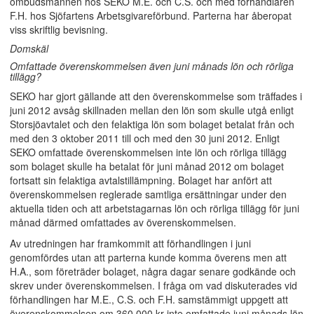
ombudsmännen hos SEKO M.E. och C.S. och med förhandlaren
F.H. hos Sjöfartens Arbetsgivareförbund. Parterna har åberopat
viss skriftlig bevisning.
Domskäl
Omfattade överenskommelsen även juni månads lön och rörliga
tillägg?
SEKO har gjort gällande att den överenskommelse som träffades i
juni 2012 avsåg skillnaden mellan den lön som skulle utgå enligt
Storsjöavtalet och den felaktiga lön som bolaget betalat från och
med den 3 oktober 2011 till och med den 30 juni 2012. Enligt
SEKO omfattade överenskommelsen inte lön och rörliga tillägg
som bolaget skulle ha betalat för juni månad 2012 om bolaget
fortsatt sin felaktiga avtalstillämpning. Bolaget har anfört att
överenskommelsen reglerade samtliga ersättningar under den
aktuella tiden och att arbetstagarnas lön och rörliga tillägg för juni
månad därmed omfattades av överenskommelsen.
Av utredningen har framkommit att förhandlingen i juni
genomfördes utan att parterna kunde komma överens men att
H.A., som företräder bolaget, några dagar senare godkände och
skrev under överenskommelsen. I fråga om vad diskuterades vid
förhandlingen har M.E., C.S. och F.H. samstämmigt uppgett att
överenskommelsen om 360 000 kr inte omfattade juni månads lön