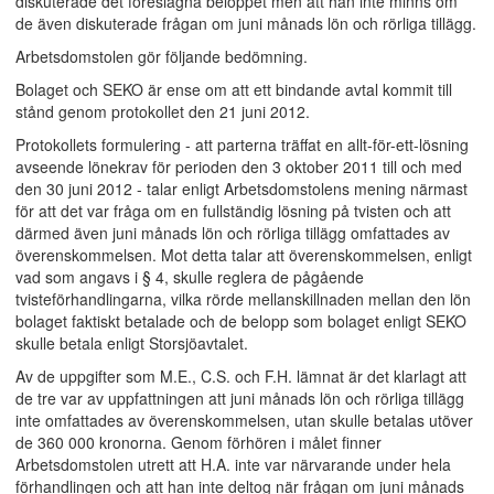
diskuterade det föreslagna beloppet men att han inte minns om
de även diskuterade frågan om juni månads lön och rörliga tillägg.
Arbetsdomstolen gör följande bedömning.
Bolaget och SEKO är ense om att ett bindande avtal kommit till
stånd genom protokollet den 21 juni 2012.
Protokollets formulering - att parterna träffat en allt-för-ett-lösning
avseende lönekrav för perioden den 3 oktober 2011 till och med
den 30 juni 2012 - talar enligt Arbetsdomstolens mening närmast
för att det var fråga om en fullständig lösning på tvisten och att
därmed även juni månads lön och rörliga tillägg omfattades av
överenskommelsen. Mot detta talar att överenskommelsen, enligt
vad som angavs i § 4, skulle reglera de pågående
tvisteförhandlingarna, vilka rörde mellanskillnaden mellan den lön
bolaget faktiskt betalade och de belopp som bolaget enligt SEKO
skulle betala enligt Storsjöavtalet.
Av de uppgifter som M.E., C.S. och F.H. lämnat är det klarlagt att
de tre var av uppfattningen att juni månads lön och rörliga tillägg
inte omfattades av överenskommelsen, utan skulle betalas utöver
de 360 000 kronorna. Genom förhören i målet finner
Arbetsdomstolen utrett att H.A. inte var närvarande under hela
förhandlingen och att han inte deltog när frågan om juni månads