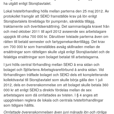
ha utgått enligt Storsjöavtalet.
Lokal tvisteförhandling hölls mellan parterna den 25 maj 2012. Av
protokollet framgår att SEKO framställde krav på lön enligt
Storsjöavtalets lönebilaga för pumpmän, särskilda tillägg,
traktamente och övertidsersättning. Det sammanlagda kravet från
och med oktober 2011 till april 2012 avseende sex arbetstagare
uppgick till cirka 700 000 kr. Därutöver tvistade parterna även om
rätten till betald semester och fartygsmekanikertillägg. Det krav
om 700 000 kr som framställdes avsåg skillnaden mellan de
ersättningar som rätteligen skulle utgå enligt Storsjöavtalet och de
felaktiga ersättningar som bolaget betalat till arbetstagarna.
I juni hölls central förhandling mellan SEKO å ena sidan och
bolaget och Sjöfartens Arbetsgivareförbund å andra sidan. Vid
förhandlingen träffade bolaget och SEKO dels ett kompletterande
kollektivavtal till Storsjöavtalet som skulle börja gälla den 1 juli
2012, dels en överenskommelse om att bolaget skulle betala 360
000 kr att enligt SEKO:s direktiv fördelas mellan de sex
arbetstagare som då omfattades av tvisten. I § 4 anges att
uppgörelsen reglera de lokala och centrala tvisteförhandlingar
som tidigare hållits.
Omfattade överenskommelsen även juni månads lön och rörliga