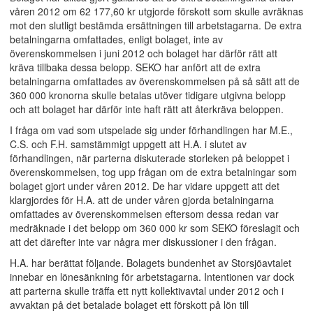
våren 2012 om 62 177,60 kr utgjorde förskott som skulle avräknas
mot den slutligt bestämda ersättningen till arbetstagarna. De extra
betalningarna omfattades, enligt bolaget, inte av
överenskommelsen i juni 2012 och bolaget har därför rätt att
kräva tillbaka dessa belopp. SEKO har anfört att de extra
betalningarna omfattades av överenskommelsen på så sätt att de
360 000 kronorna skulle betalas utöver tidigare utgivna belopp
och att bolaget har därför inte haft rätt att återkräva beloppen.
I fråga om vad som utspelade sig under förhandlingen har M.E.,
C.S. och F.H. samstämmigt uppgett att H.A. i slutet av
förhandlingen, när parterna diskuterade storleken på beloppet i
överenskommelsen, tog upp frågan om de extra betalningar som
bolaget gjort under våren 2012. De har vidare uppgett att det
klargjordes för H.A. att de under våren gjorda betalningarna
omfattades av överenskommelsen eftersom dessa redan var
medräknade i det belopp om 360 000 kr som SEKO föreslagit och
att det därefter inte var några mer diskussioner i den frågan.
H.A. har berättat följande. Bolagets bundenhet av Storsjöavtalet
innebar en lönesänkning för arbetstagarna. Intentionen var dock
att parterna skulle träffa ett nytt kollektivavtal under 2012 och i
avvaktan på det betalade bolaget ett förskott på lön till