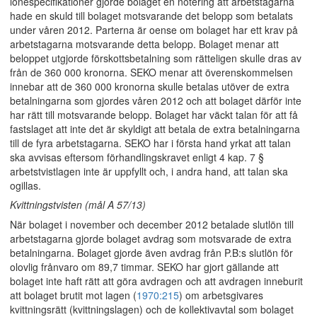
lönespecifikationer gjorde bolaget en notering att arbetstagarna
hade en skuld till bolaget motsvarande det belopp som betalats
under våren 2012. Parterna är oense om bolaget har ett krav på
arbetstagarna motsvarande detta belopp. Bolaget menar att
beloppet utgjorde förskottsbetalning som rätteligen skulle dras av
från de 360 000 kronorna. SEKO menar att överenskommelsen
innebar att de 360 000 kronorna skulle betalas utöver de extra
betalningarna som gjordes våren 2012 och att bolaget därför inte
har rätt till motsvarande belopp. Bolaget har väckt talan för att få
fastslaget att inte det är skyldigt att betala de extra betalningarna
till de fyra arbetstagarna. SEKO har i första hand yrkat att talan
ska avvisas eftersom förhandlingskravet enligt 4 kap. 7 §
arbetstvistlagen inte är uppfyllt och, i andra hand, att talan ska
ogillas.
Kvittningstvisten (mål A 57/13)
När bolaget i november och december 2012 betalade slutlön till
arbetstagarna gjorde bolaget avdrag som motsvarade de extra
betalningarna. Bolaget gjorde även avdrag från P.B:s slutlön för
olovlig frånvaro om 89,7 timmar. SEKO har gjort gällande att
bolaget inte haft rätt att göra avdragen och att avdragen inneburit
att bolaget brutit mot lagen (
1970:215
) om arbetsgivares
kvittningsrätt (kvittningslagen) och de kollektivavtal som bolaget