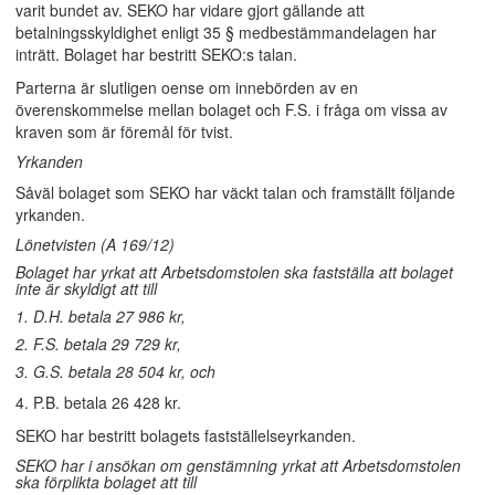
varit bundet av. SEKO har vidare gjort gällande att
betalningsskyldighet enligt 35 § medbestämmandelagen har
inträtt. Bolaget har bestritt SEKO:s talan.
Parterna är slutligen oense om innebörden av en
överenskommelse mellan bolaget och F.S. i fråga om vissa av
kraven som är föremål för tvist.
Yrkanden
Såväl bolaget som SEKO har väckt talan och framställt följande
yrkanden.
Lönetvisten (A 169/12)
Bolaget har yrkat att Arbetsdomstolen ska fastställa att bolaget
inte är skyldigt att till
1. D.H. betala 27 986 kr,
2. F.S. betala 29 729 kr,
3. G.S. betala 28 504 kr, och
4. P.B. betala 26 428 kr.
SEKO har bestritt bolagets fastställelseyrkanden.
SEKO har i ansökan om genstämning yrkat att Arbetsdomstolen
ska förplikta bolaget att till