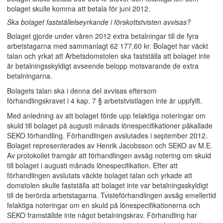
bolaget skulle komma att betala för juni 2012.
Ska bolaget fastställelseyrkande i förskottstvisten avvisas?
Bolaget gjorde under våren 2012 extra betalningar till de fyra
arbetstagarna med sammanlagt 62 177,60 kr. Bolaget har väckt
talan och yrkat att Arbetsdomstolen ska fastställa att bolaget inte
är betalningsskyldigt avseende belopp motsvarande de extra
betalningarna.
Bolagets talan ska i denna del avvisas eftersom
förhandlingskravet i 4 kap. 7 § arbetstvistlagen inte är uppfyllt.
Med anledning av att bolaget förde upp felaktiga noteringar om
skuld till bolaget på augusti månads lönespecifikationer påkallade
SEKO förhandling. Förhandlingen avslutades i september 2012.
Bolaget representerades av Henrik Jacobsson och SEKO av M.E.
Av protokollet framgår att förhandlingen avsåg notering om skuld
till bolaget i augusti månads lönespecifikation. Efter att
förhandlingen avslutats väckte bolaget talan och yrkade att
domstolen skulle fastställa att bolaget inte var betalningsskyldigt
till de berörda arbetstagarna. Tvisteförhandlingen avsåg emellertid
felaktiga noteringar om en skuld på lönespecifikationerna och
SEKO framställde inte något betalningskrav. Förhandling har