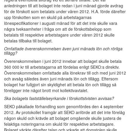
anledningen till att bolaget inte redan i juni månad gjorde avdrag
för de förskott som betalats under våren 2012. H.A. förde därefter
upp förskotten som en skuld på arbetstagarnas
lönespecifikationer i augusti månad för att det inte skulle vara
några tveksamheter i fråga om att de förskottsbelopp som
betalats till respektive arbetstagare under våren 2012 skulle
betalas tillbaka till bolaget.
Omfattade överenskommelsen även juni månads lön och rörliga
tillägg?
Överenskommelsen i juni 2012 innebar att bolaget skulle betala
360 000 kr till arbetstagarna att fördelas enligt SEKO:s direktiv.
Överenskommelsen omfattade alla lönekrav till och med juni 2012
och avsåg således även juni månads lön och tillägg. Eftersom
bolaget har fullgjort sin skyldighet att betala lön och tillägg så
föreligger inte något brott mot kollektivavtalet.
Ska bolagets fastställelseyrkande i förskottstvisten avvisas?
SEKO påkallade förhandling som genomfördes den 4 september
2012. Av protokollet framgår att SEKO anförde att det inte förelåg
någon skuld och krävde att bolaget omgående skulle justera de
felaktiga noteringarna om skuld för respektive arbetstagare.
Bolaget väckte därefter talan och yrkade att domstolen skulle