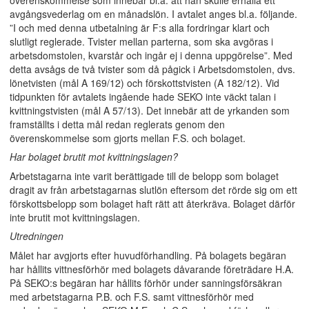
överenskommelse som innebar bl.a. att han skulle erhålla ett
avgångsvederlag om en månadslön. I avtalet anges bl.a. följande.
”I och med denna utbetalning är F:s alla fordringar klart och
slutligt reglerade. Tvister mellan parterna, som ska avgöras i
arbetsdomstolen, kvarstår och ingår ej i denna uppgörelse”. Med
detta avsågs de två tvister som då pågick i Arbetsdomstolen, dvs.
lönetvisten (mål A 169/12) och förskottstvisten (A 182/12). Vid
tidpunkten för avtalets ingående hade SEKO inte väckt talan i
kvittningstvisten (mål A 57/13). Det innebär att de yrkanden som
framställts i detta mål redan reglerats genom den
överenskommelse som gjorts mellan F.S. och bolaget.
Har bolaget brutit mot kvittningslagen?
Arbetstagarna inte varit berättigade till de belopp som bolaget
dragit av från arbetstagarnas slutlön eftersom det rörde sig om ett
förskottsbelopp som bolaget haft rätt att återkräva. Bolaget därför
inte brutit mot kvittningslagen.
Utredningen
Målet har avgjorts efter huvudförhandling. På bolagets begäran
har hållits vittnesförhör med bolagets dåvarande företrädare H.A.
På SEKO:s begäran har hållits förhör under sanningsförsäkran
med arbetstagarna P.B. och F.S. samt vittnesförhör med