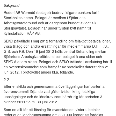
Bakgrund
Rederi AB Wermdö (bolaget) bedrev tidigare bunkers fart i
Stockholms hamn. Bolaget är medlem i Sjöfartens
Arbetsgivareförbund och är därigenom bundet av det s.k.
Storsjöavtalet. Bolaget har under tvisten bytt namn till
Kylinstallation RÅP AB.
SEKO påkallade i maj 2012 förhandling om felaktigt betalda löner,
vissa tillägg och andra ersättningar för medlemmarna D.H., F.S.,
G.S. och P.B. Den 19 juni 2012 hölls central förhandling mellan
Sjöfartens Arbetsgivareförbund och bolaget å ena sidan och
SEKO å andra sidan. Bolaget och SEKO träffade i anslutning härtill
en överenskommelse som framgår av protokollet daterat den 21
juni 2012. I protokollet anges bl.a. följande.
§ 3
Efter enskilda och gemensamma överläggningar har parterna
överenskommit följande vad gäller tvisten kring felaktiga
uppsägningar och de lönekrav som härrör sig för perioden 3
oktober 2011 t.o.m. 30 juni 2012.
Som en allt-för-ett-lösning för ovanstående tvister utbetalar
rederiet en lönebruttosumma om 360 000 kronor att fördelas