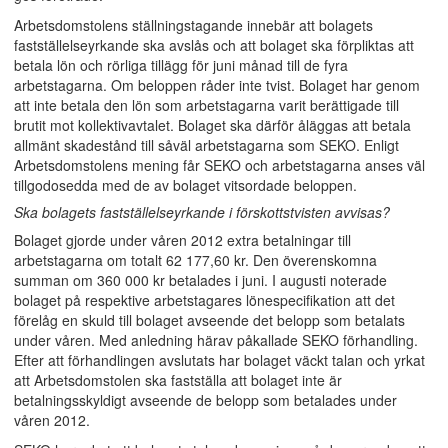
Arbetsdomstolens ställningstagande innebär att bolagets
fastställelseyrkande ska avslås och att bolaget ska förpliktas att
betala lön och rörliga tillägg för juni månad till de fyra
arbetstagarna. Om beloppen råder inte tvist. Bolaget har genom
att inte betala den lön som arbetstagarna varit berättigade till
brutit mot kollektivavtalet. Bolaget ska därför åläggas att betala
allmänt skadestånd till såväl arbetstagarna som SEKO. Enligt
Arbetsdomstolens mening får SEKO och arbetstagarna anses väl
tillgodosedda med de av bolaget vitsordade beloppen.
Ska bolagets fastställelseyrkande i förskottstvisten avvisas?
Bolaget gjorde under våren 2012 extra betalningar till
arbetstagarna om totalt 62 177,60 kr. Den överenskomna
summan om 360 000 kr betalades i juni. I augusti noterade
bolaget på respektive arbetstagares lönespecifikation att det
förelåg en skuld till bolaget avseende det belopp som betalats
under våren. Med anledning härav påkallade SEKO förhandling.
Efter att förhandlingen avslutats har bolaget väckt talan och yrkat
att Arbetsdomstolen ska fastställa att bolaget inte är
betalningsskyldigt avseende de belopp som betalades under
våren 2012.