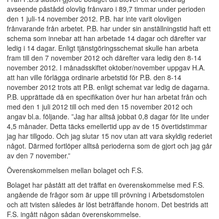
avseende påstådd olovlig frånvaro i 89,7 timmar under perioden
den 1 juli-14 november 2012. P.B. har inte varit olovligen
frånvarande från arbetet. P.B. har under sin anställningstid haft ett
schema som innebar att han arbetade 14 dagar och därefter var
ledig i 14 dagar. Enligt tjänstgöringsschemat skulle han arbeta
fram till den 7 november 2012 och därefter vara ledig den 8-14
november 2012. I månadsskiftet oktober/november uppgav H.A.
att han ville förlägga ordinarie arbetstid för P.B. den 8-14
november 2012 trots att P.B. enligt schemat var ledig de dagarna.
P.B. upprättade då en specifikation över hur han arbetat från och
med den 1 juli 2012 till och med den 15 november 2012 och
angav bl.a. följande. ”Jag har alltså jobbat 0,8 dagar för lite under
4,5 månader. Detta täcks emellertid upp av de 15 övertidstimmar
jag har tillgodo. Och jag slutar 15 nov utan att vara skyldig rederiet
något. Därmed fortlöper alltså perioderna som de gjort och jag går
av den 7 november.”
Överenskommelsen mellan bolaget och F.S.
Bolaget har påstått att det träffat en överenskommelse med F.S.
angående de frågor som är uppe till prövning i Arbetsdomstolen
och att tvisten således är löst beträffande honom. Det bestrids att
F.S. ingått någon sådan överenskommelse.