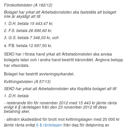
Förskottstvisten (A 182/12)
Bolaget har yrkat att Arbetsdomstolen ska fastställa att bolaget
inte är skyldigt att till
1. D.H. betala 15 443,47 kr,
2. F.S. betala 26 690,60 kr,
3. G.S. betala 7 346,03 kr, och
4. P.B. betala 12 697,50 kr.
SEKO har i första hand yrkat att Arbetsdomstolen ska avvisa
bolagets talan och i andra hand bestritt käromålet. Angivna belopp
har vitsordats.
Bolaget har bestritt avvisningsyrkandet.
Kvittningstvisten (A 57/13)
SEKO har yrkat att Arbetsdomstolen ska förplikta bolaget att till
1. D.H. betala
- resterande lön för november 2012 med 15 443 kr jämte ränta
enligt 6 § räntelagen från den 23 november 2012 till dess
betalning sker,
- allmänt skadestånd för brott mot kvittningslagen med 20 000 kr
jämte ränta enligt
6 § räntelagen
från dag för delgivning av