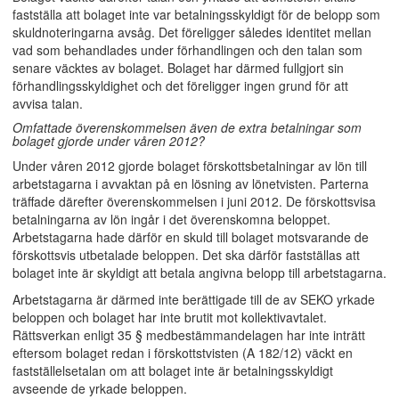
fastställa att bolaget inte var betalningsskyldigt för de belopp som
skuldnoteringarna avsåg. Det föreligger således identitet mellan
vad som behandlades under förhandlingen och den talan som
senare väcktes av bolaget. Bolaget har därmed fullgjort sin
förhandlingsskyldighet och det föreligger ingen grund för att
avvisa talan.
Omfattade överenskommelsen även de extra betalningar som
bolaget gjorde under våren 2012?
Under våren 2012 gjorde bolaget förskottsbetalningar av lön till
arbetstagarna i avvaktan på en lösning av lönetvisten. Parterna
träffade därefter överenskommelsen i juni 2012. De förskottsvisa
betalningarna av lön ingår i det överenskomna beloppet.
Arbetstagarna hade därför en skuld till bolaget motsvarande de
förskottsvis utbetalade beloppen. Det ska därför fastställas att
bolaget inte är skyldigt att betala angivna belopp till arbetstagarna.
Arbetstagarna är därmed inte berättigade till de av SEKO yrkade
beloppen och bolaget har inte brutit mot kollektivavtalet.
Rättsverkan enligt 35 § medbestämmandelagen har inte inträtt
eftersom bolaget redan i förskottstvisten (A 182/12) väckt en
fastställelsetalan om att bolaget inte är betalningsskyldigt
avseende de yrkade beloppen.