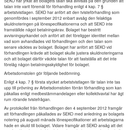
SEKO har yrkat att bolagets talan ska avvisas på den grunden att
talan inte varit föremål för förhandling enligt 4 kap. 7 §
arbetstvistlagen. SEKO har anfört att den tvisteförhandling som
genomfördes i september 2012 enbart avsåg den felaktiga
skuldnoteringen på lönespecifikationerna och att SEKO inte
framställde något betalningskrav. Bolaget har bestritt
avvisningsyrkandet och anfört att det föreligger identitet mellan
vad som avhandlades vid förhandlingen och den talan som
senare väcktes av bolaget. Bolaget har anfört att SEKO vid
förhandlingen krävde att bolaget skulle justera skuldnoteringarna
och att bolaget därför väckte talan för att fastställa att det inte
förelåg någon betalningsskyldighet för bolaget.
Arbetsdomstolen gör följande bedömning.
Enligt 4 kap. 7 § första stycket arbetstvistlagen får talan inte tas
upp till prövning av Arbetsdomstolen förrän förhandling som kan
påkallas enligt medbestämmandelagen eller kollektivavtal har ägt
rum rörande tvistefrågan.
Av protokollet från förhandlingen den 4 september 2012 framgår
att förhandlingen påkallades av SEKO med anledning av bolagets
notering på augusti månads lönespecifikationer att arbetstagarna
hade en skuld till bolaget. Vidare framgår att SEKO ansåg att det