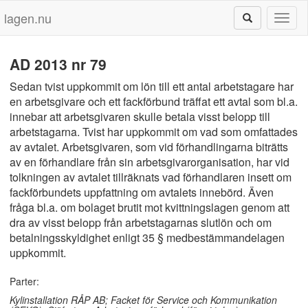
lagen.nu
Toggl
naviga
AD 2013 nr 79
Sedan tvist uppkommit om lön till ett antal arbetstagare har
en arbetsgivare och ett fackförbund träffat ett avtal som bl.a.
innebar att arbetsgivaren skulle betala visst belopp till
arbetstagarna. Tvist har uppkommit om vad som omfattades
av avtalet. Arbetsgivaren, som vid förhandlingarna biträtts
av en förhandlare från sin arbetsgivarorganisation, har vid
tolkningen av avtalet tillräknats vad förhandlaren insett om
fackförbundets uppfattning om avtalets innebörd. Även
fråga bl.a. om bolaget brutit mot kvittningslagen genom att
dra av visst belopp från arbetstagarnas slutlön och om
betalningsskyldighet enligt 35 § medbestämmandelagen
uppkommit.
Parter:
Kylinstallation RÅP AB; Facket för Service och Kommunikation