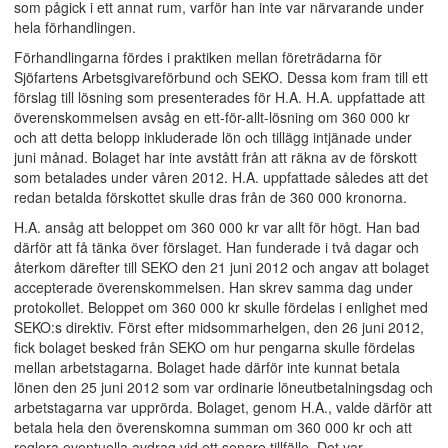
som pågick i ett annat rum, varför han inte var närvarande under
hela förhandlingen.
Förhandlingarna fördes i praktiken mellan företrädarna för
Sjöfartens Arbetsgivareförbund och SEKO. Dessa kom fram till ett
förslag till lösning som presenterades för H.A. H.A. uppfattade att
överenskommelsen avsåg en ett-för-allt-lösning om 360 000 kr
och att detta belopp inkluderade lön och tillägg intjänade under
juni månad. Bolaget har inte avstått från att räkna av de förskott
som betalades under våren 2012. H.A. uppfattade således att det
redan betalda förskottet skulle dras från de 360 000 kronorna.
H.A. ansåg att beloppet om 360 000 kr var allt för högt. Han bad
därför att få tänka över förslaget. Han funderade i två dagar och
återkom därefter till SEKO den 21 juni 2012 och angav att bolaget
accepterade överenskommelsen. Han skrev samma dag under
protokollet. Beloppet om 360 000 kr skulle fördelas i enlighet med
SEKO:s direktiv. Först efter midsommarhelgen, den 26 juni 2012,
fick bolaget besked från SEKO om hur pengarna skulle fördelas
mellan arbetstagarna. Bolaget hade därför inte kunnat betala
lönen den 25 juni 2012 som var ordinarie löneutbetalningsdag och
arbetstagarna var upprörda. Bolaget, genom H.A., valde därför att
betala hela den överenskomna summan om 360 000 kr och att
reglera eventuella avdrag vid ett senare tillfälle. Det var