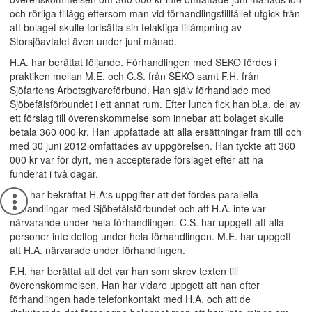
och rörliga tillägg eftersom man vid förhandlingstillfället utgick från
att bolaget skulle fortsätta sin felaktiga tillämpning av
Storsjöavtalet även under juni månad.
H.A. har berättat följande. Förhandlingen med SEKO fördes i
praktiken mellan M.E. och C.S. från SEKO samt F.H. från
Sjöfartens Arbetsgivareförbund. Han själv förhandlade med
Sjöbefälsförbundet i ett annat rum. Efter lunch fick han bl.a. del av
ett förslag till överenskommelse som innebar att bolaget skulle
betala 360 000 kr. Han uppfattade att alla ersättningar fram till och
med 30 juni 2012 omfattades av uppgörelsen. Han tyckte att 360
000 kr var för dyrt, men accepterade förslaget efter att ha
funderat i två dagar.
F.H. har bekräftat H.A:s uppgifter att det fördes parallella
förhandlingar med Sjöbefälsförbundet och att H.A. inte var
närvarande under hela förhandlingen. C.S. har uppgett att alla
personer inte deltog under hela förhandlingen. M.E. har uppgett
att H.A. närvarade under förhandlingen.
F.H. har berättat att det var han som skrev texten till
överenskommelsen. Han har vidare uppgett att han efter
förhandlingen hade telefonkontakt med H.A. och att de