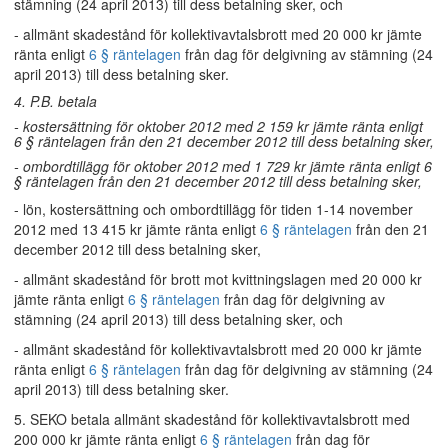
stämning (24 april 2013) till dess betalning sker, och
- allmänt skadestånd för kollektivavtalsbrott med 20 000 kr jämte
ränta enligt
6 § räntelagen
från dag för delgivning av stämning (24
april 2013) till dess betalning sker.
4. P.B. betala
- kostersättning för oktober 2012 med 2 159 kr jämte ränta enligt
6 § räntelagen från den 21 december 2012 till dess betalning sker,
- ombordtillägg för oktober 2012 med 1 729 kr jämte ränta enligt 6
§ räntelagen från den 21 december 2012 till dess betalning sker,
- lön, kostersättning och ombordtillägg för tiden 1-14 november
2012 med 13 415 kr jämte ränta enligt
6 § räntelagen
från den 21
december 2012 till dess betalning sker,
- allmänt skadestånd för brott mot kvittningslagen med 20 000 kr
jämte ränta enligt
6 § räntelagen
från dag för delgivning av
stämning (24 april 2013) till dess betalning sker, och
- allmänt skadestånd för kollektivavtalsbrott med 20 000 kr jämte
ränta enligt
6 § räntelagen
från dag för delgivning av stämning (24
april 2013) till dess betalning sker.
5. SEKO betala allmänt skadestånd för kollektivavtalsbrott med
200 000 kr jämte ränta enligt
6 § räntelagen
från dag för