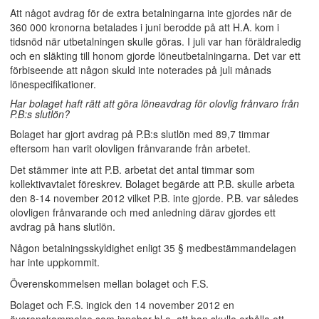
Att något avdrag för de extra betalningarna inte gjordes när de
360 000 kronorna betalades i juni berodde på att H.A. kom i
tidsnöd när utbetalningen skulle göras. I juli var han föräldraledig
och en släkting till honom gjorde löneutbetalningarna. Det var ett
förbiseende att någon skuld inte noterades på juli månads
lönespecifikationer.
Har bolaget haft rätt att göra löneavdrag för olovlig frånvaro från
P.B:s slutlön?
Bolaget har gjort avdrag på P.B:s slutlön med 89,7 timmar
eftersom han varit olovligen frånvarande från arbetet.
Det stämmer inte att P.B. arbetat det antal timmar som
kollektivavtalet föreskrev. Bolaget begärde att P.B. skulle arbeta
den 8-14 november 2012 vilket P.B. inte gjorde. P.B. var således
olovligen frånvarande och med anledning därav gjordes ett
avdrag på hans slutlön.
Någon betalningsskyldighet enligt 35 § medbestämmandelagen
har inte uppkommit.
Överenskommelsen mellan bolaget och F.S.
Bolaget och F.S. ingick den 14 november 2012 en