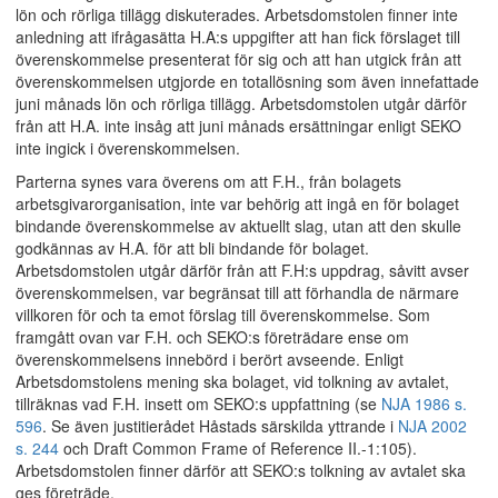
lön och rörliga tillägg diskuterades. Arbetsdomstolen finner inte
anledning att ifrågasätta H.A:s uppgifter att han fick förslaget till
överenskommelse presenterat för sig och att han utgick från att
överenskommelsen utgjorde en totallösning som även innefattade
juni månads lön och rörliga tillägg. Arbetsdomstolen utgår därför
från att H.A. inte insåg att juni månads ersättningar enligt SEKO
inte ingick i överenskommelsen.
Parterna synes vara överens om att F.H., från bolagets
arbetsgivarorganisation, inte var behörig att ingå en för bolaget
bindande överenskommelse av aktuellt slag, utan att den skulle
godkännas av H.A. för att bli bindande för bolaget.
Arbetsdomstolen utgår därför från att F.H:s uppdrag, såvitt avser
överenskommelsen, var begränsat till att förhandla de närmare
villkoren för och ta emot förslag till överenskommelse. Som
framgått ovan var F.H. och SEKO:s företrädare ense om
överenskommelsens innebörd i berört avseende. Enligt
Arbetsdomstolens mening ska bolaget, vid tolkning av avtalet,
tillräknas vad F.H. insett om SEKO:s uppfattning (se
NJA 1986 s.
596
. Se även justitierådet Håstads särskilda yttrande i
NJA 2002
s. 244
och Draft Common Frame of Reference II.-1:105).
Arbetsdomstolen finner därför att SEKO:s tolkning av avtalet ska
ges företräde.