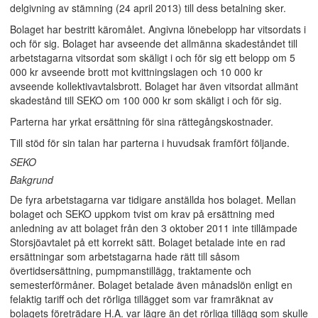
delgivning av stämning (24 april 2013) till dess betalning sker.
Bolaget har bestritt käromålet. Angivna lönebelopp har vitsordats i
och för sig. Bolaget har avseende det allmänna skadeståndet till
arbetstagarna vitsordat som skäligt i och för sig ett belopp om 5
000 kr avseende brott mot kvittningslagen och 10 000 kr
avseende kollektivavtalsbrott. Bolaget har även vitsordat allmänt
skadestånd till SEKO om 100 000 kr som skäligt i och för sig.
Parterna har yrkat ersättning för sina rättegångskostnader.
Till stöd för sin talan har parterna i huvudsak framfört följande.
SEKO
Bakgrund
De fyra arbetstagarna var tidigare anställda hos bolaget. Mellan
bolaget och SEKO uppkom tvist om krav på ersättning med
anledning av att bolaget från den 3 oktober 2011 inte tillämpade
Storsjöavtalet på ett korrekt sätt. Bolaget betalade inte en rad
ersättningar som arbetstagarna hade rätt till såsom
övertidsersättning, pumpmanstillägg, traktamente och
semesterförmåner. Bolaget betalade även månadslön enligt en
felaktig tariff och det rörliga tillägget som var framräknat av
bolagets företrädare H.A. var lägre än det rörliga tillägg som skulle