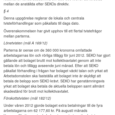
mellan de anställda efter SEKOs direktiv.
§ 4
Denna uppgörelse reglerar de lokala och centrala
tvisteförhandlingar som påkallats till dags dato.
Överenskommelsen har givit upphov till ett flertal tvistefrågor
mellan parterna.
Lönetvisten (mål A 169/12)
Parterna är oense om de 360 000 kronorna omfattade
arbetstagarnas lön och rörliga tillägg för juni 2012. SEKO har gjort
gällande att bolaget brutit mot kollektivavtalet genom att inte
betala lön och tillägg avseende juni månad. Efter att SEKO
påkallat förhandling i frågan har bolaget väckt talan och yrkat att
Arbetsdomstolen ska fastställa att bolaget inte är skyldigt att
betala de belopp som SEKO krävt. SEKO har genstämningsvis
yrkat att bolaget ska betala de aktuella beloppen samt allmänt
skadestånd för brott mot kollektivavtalet.
Förskottstvisten (mål 182/12)
Under våren 2012 gjorde bolaget extra betalningar till de fyra
arbetstagarna om 62 177,60 kr. På augusti månads