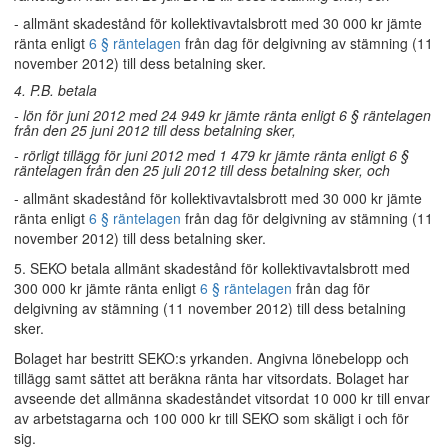
- allmänt skadestånd för kollektivavtalsbrott med 30 000 kr jämte
ränta enligt
6 § räntelagen
från dag för delgivning av stämning (11
november 2012) till dess betalning sker.
4. P.B. betala
- lön för juni 2012 med 24 949 kr jämte ränta enligt 6 § räntelagen
från den 25 juni 2012 till dess betalning sker,
- rörligt tillägg för juni 2012 med 1 479 kr jämte ränta enligt 6 §
räntelagen från den 25 juli 2012 till dess betalning sker, och
- allmänt skadestånd för kollektivavtalsbrott med 30 000 kr jämte
ränta enligt
6 § räntelagen
från dag för delgivning av stämning (11
november 2012) till dess betalning sker.
5. SEKO betala allmänt skadestånd för kollektivavtalsbrott med
300 000 kr jämte ränta enligt
6 § räntelagen
från dag för
delgivning av stämning (11 november 2012) till dess betalning
sker.
Bolaget har bestritt SEKO:s yrkanden. Angivna lönebelopp och
tillägg samt sättet att beräkna ränta har vitsordats. Bolaget har
avseende det allmänna skadeståndet vitsordat 10 000 kr till envar
av arbetstagarna och 100 000 kr till SEKO som skäligt i och för
sig.