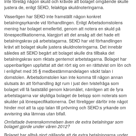
inte förelåg någon skuld och krävde att bolaget omgående skulle
justera de, enligt SEKO, felaktiga skuldnoteringarna.
Visserligen har SEKO inte framställt någon konkret
betalningsyrkande vid förhandlingen. Enligt Arbetsdomstolens
mening har bolaget emellertid, genom att notera en skuld på
lönespecifikationerna, klargjort att det ansåg att det hade ett
betalningskrav på arbetstagarna. SEKO har vid förhandlingen
krävt att bolaget skulle justera skuldnoteringarna. Det innebär
således att SEKO begärt att bolaget skulle dra tillbaka det
betalningskrav som riktats gentemot arbetstagarna. Bolaget har
uppenbarligen uppfattat att det rört sig om en rättstvist om lön och
i enlighet med 35 § medbestämmandelagen väckt talan i
domstolen. Arbetsdomstolen kan inte komma till någon annan
slutsats än att förhandling ägt rum i just den tvistefråga som
bolaget vill få fastställd genom käromålet, nämligen att de fyra
arbetstagarna var skyldiga bolaget de belopp som noterats som
skulder på lönespecifikationerna. Det föreligger därför inte något
hinder mot att ta upp talan till prövning och SEKO:s yrkande om
avvisning ska lämnas utan bifall.
Omfattade överenskommelsen även de extra betalningar som
bolaget gjorde under våren 2012?
Bolaget har alltså gjort gällande att de extra betalningarna under