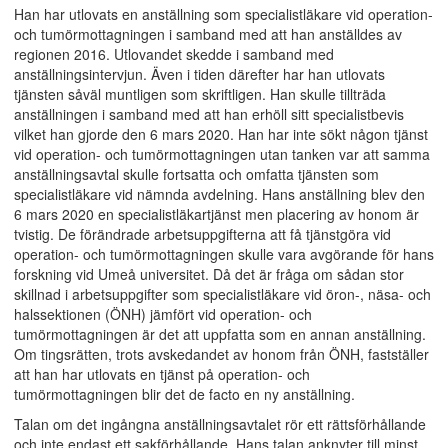
Han har utlovats en anställning som specialistläkare vid operation-
och tumörmottagningen i samband med att han anställdes av
regionen 2016. Utlovandet skedde i samband med
anställningsintervjun. Även i tiden därefter har han utlovats
tjänsten såväl muntligen som skriftligen. Han skulle tillträda
anställningen i samband med att han erhöll sitt specialistbevis
vilket han gjorde den 6 mars 2020. Han har inte sökt någon tjänst
vid operation- och tumörmottagningen utan tanken var att samma
anställningsavtal skulle fortsatta och omfatta tjänsten som
specialistläkare vid nämnda avdelning. Hans anställning blev den
6 mars 2020 en specialistläkartjänst men placering av honom är
tvistig. De förändrade arbetsuppgifterna att få tjänstgöra vid
operation- och tumörmottagningen skulle vara avgörande för hans
forskning vid Umeå universitet. Då det är fråga om sådan stor
skillnad i arbetsuppgifter som specialistläkare vid öron-, näsa- och
halssektionen (ÖNH) jämfört vid operation- och
tumörmottagningen är det att uppfatta som en annan anställning.
Om tingsrätten, trots avskedandet av honom från ÖNH, fastställer
att han har utlovats en tjänst på operation- och
tumörmottagningen blir det de facto en ny anställning.
Talan om det ingångna anställningsavtalet rör ett rättsförhållande
och inte endast ett sakförhållande. Hans talan anknyter till minst