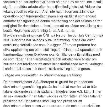
väcktes men har sedan avskedats på grund av att han inte inställt
sig för att utföra arbete efter hans tjänstledighets slut. Vidare ska
yrkandet ogillas eftersom A.S. inte haft någon anställning på
operation- och tumörmottagningen eller en tjänst som endast
omfattar tjänstgöring på denna mottagning och det saknas därför
möjlighet för domstolen att beslut om att en sådan anställning ska
bestå. Regionens uppfattning är att A.S. haft en
tillsvidareanställning inom ÖNH på Neuro-Huvud-Hals Centrum på
NUS. Parterna har således olika uppfattning i fråga om vilket
anställningsförhållande som föreligger. Eftersom parterna har
olika uppfattning om ett anställningsförhållande på operation- och
tumörmottagningen föreligger ska förhållandena jämställas med
de som råder när en arbetstagare och arbetsgivare tvistar om
huruvida det föreligger ett anställningsförhållande överhuvudtaget.
I sådant fall anses inte interimistisk prövning kunna göras.
Frågan om preskription av diskrimineringsersättning
De omständigheter A.S. åberopar till grund för yrkandet om
diskrimineringsersättning påstås ha inträffat mer än två år från
talans väckande samt är sådana händelser som A.S. känt till mer
än sex månader innan talan väcktes varför rätten att föra talan är
preskriberad. Det saknas stöd i lag och praxis för att
diskriminering kan anses vara perdurerande och att preskription