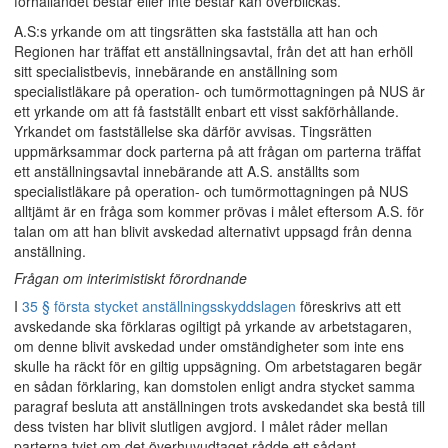
förhållandet består eller inte består kan överblickas.
A.S:s yrkande om att tingsrätten ska fastställa att han och
Regionen har träffat ett anställningsavtal, från det att han erhöll
sitt specialistbevis, innebärande en anställning som
specialistläkare på operation- och tumörmottagningen på NUS är
ett yrkande om att få fastställt enbart ett visst sakförhållande.
Yrkandet om fastställelse ska därför avvisas. Tingsrätten
uppmärksammar dock parterna på att frågan om parterna träffat
ett anställningsavtal innebärande att A.S. anställts som
specialistläkare på operation- och tumörmottagningen på NUS
alltjämt är en fråga som kommer prövas i målet eftersom A.S. för
talan om att han blivit avskedad alternativt uppsagd från denna
anställning.
Frågan om interimistiskt förordnande
I
35 § första stycket anställningsskyddslagen
föreskrivs att ett
avskedande ska förklaras ogiltigt på yrkande av arbetstagaren,
om denne blivit avskedad under omständigheter som inte ens
skulle ha räckt för en giltig uppsägning. Om arbetstagaren begär
en sådan förklaring, kan domstolen enligt andra stycket samma
paragraf besluta att anställningen trots avskedandet ska bestå till
dess tvisten har blivit slutligen avgjord. I målet råder mellan
parterna tvist om det överhuvudtaget rådde ett sådant