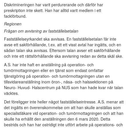
Diskrimineringen har varit perdurerande och därför har
preskription inte skett. Han har alltid varit medlem i ett
fackförbund.
Regionen
Frågan om avvisning av fastställelsetalan
Fastställelseyrkandet ska avvisas. En fastställelsetalan får inte
avse ett sakförhållande, t.ex. att ett visst avtal har ingåtts, och en
sådan talan ska avvisas. Eftersom talan avser ett sakförhållande
och inte ett rättsförhållande ska avvisning redan av detta skäl ske.
A.S. har inte haft en anställning på operation- och
tumörmottagningen eller en tjänst som endast omfattar
tjänstgöring på operation- och tumörmottagningen utan en
tillsvidareanställning inom öron-, näsa- och halssektionen på
Neuro- Huvud- Halscentrum på NUS som han hade kvar när talan
väcktes.
Det föreligger inte heller något fastställelseintresse. A.S. menar att
det ingåtts en överenskommelse om att han skulle anställas som
specialistläkare vid operation- och tumörmottagningen och att han
skulle ha erhållit den anställningen den 6 mars 2020. Detta
bestrids och han har ostridigt inte utfört arbete på operations- och