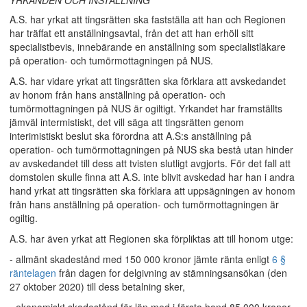
YRKANDEN OCH INSTÄLLNING
A.S. har yrkat att tingsrätten ska fastställa att han och Regionen
har träffat ett anställningsavtal, från det att han erhöll sitt
specialistbevis, innebärande en anställning som specialistläkare
på operation- och tumörmottagningen på NUS.
A.S. har vidare yrkat att tingsrätten ska förklara att avskedandet
av honom från hans anställning på operation- och
tumörmottagningen på NUS är ogiltigt. Yrkandet har framställts
jämväl intermistiskt, det vill säga att tingsrätten genom
interimistiskt beslut ska förordna att A.S:s anställning på
operation- och tumörmottagningen på NUS ska bestå utan hinder
av avskedandet till dess att tvisten slutligt avgjorts. För det fall att
domstolen skulle finna att A.S. inte blivit avskedad har han i andra
hand yrkat att tingsrätten ska förklara att uppsägningen av honom
från hans anställning på operation- och tumörmottagningen är
ogiltig.
A.S. har även yrkat att Regionen ska förpliktas att till honom utge:
- allmänt skadestånd med 150 000 kronor jämte ränta enligt
6 §
räntelagen
från dagen for delgivning av stämningsansökan (den
27 oktober 2020) till dess betalning sker,