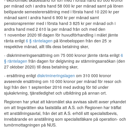
- ekonomiskt skadestånd för lön med i första hand 85 000 kronor
per månad och i andra hand 58 000 kr per månad samt på lönen
belöpande semesterersättning med i första hand 10 220 kr per
månad samt i andra hand 6 900 kr per månad samt
pensionspremier med i första hand 3 825 kr per månad och i
andra hand med 2 610 la per månad från och med den
1 november 2020 till dagen för huvudförhandling i målet jämte
ränta enligt
6 § räntelagen
på lönebeloppen från den 25 :e
respektive månad, allt tills dess betalning sker,
- diskrimineringsersättning om 75 000 kronor jämte ränta enligt
6
§ räntelagen
från dagen for delgivning av stämningsansökan (den
27 oktober 2020) till dess betalning sker,
- ersättning enligt
diskrimineringslagen
om 310 000 kronor
avseende ersättning om 10 000 kronor per månad för resor och
logi från den 1 september 2016 med avdrag för tid under
sjukskrivning, tjänstledighet och utbildning på annan ort.
Regionen har yrkat att käromålet ska avvisas såvitt avser yrkandet
om att tingsrätten ska fastställa att A.S. och Regionen har träffat
ett anställningsavtal, från det att A.S. erhöll sitt specialistbevis,
innebärande en anställning som specialistläkare på operation- och
tumörmottagningen på NUS.