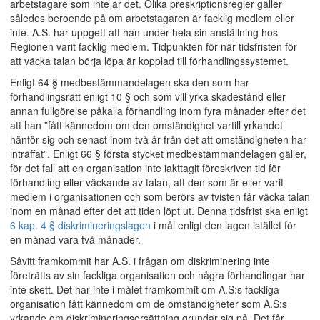
arbetstagare som inte är det. Olika preskriptionsregler gäller
således beroende på om arbetstagaren är facklig medlem eller
inte. A.S. har uppgett att han under hela sin anställning hos
Regionen varit facklig medlem. Tidpunkten för när tidsfristen för
att väcka talan börja löpa är kopplad till förhandlingssystemet.
Enligt 64 § medbestämmandelagen ska den som har
förhandlingsrätt enligt 10 § och som vill yrka skadestånd eller
annan fullgörelse påkalla förhandling inom fyra månader efter det
att han ”fått kännedom om den omständighet vartill yrkandet
hänför sig och senast inom två år från det att omständigheten har
inträffat”. Enligt 66 § första stycket medbestämmandelagen gäller,
för det fall att en organisation inte iakttagit föreskriven tid för
förhandling eller väckande av talan, att den som är eller varit
medlem i organisationen och som berörs av tvisten får väcka talan
inom en månad efter det att tiden löpt ut. Denna tidsfrist ska enligt
6 kap. 4 § diskrimineringslagen
i mål enligt den lagen istället för
en månad vara två månader.
Såvitt framkommit har A.S. i frågan om diskriminering inte
företrätts av sin fackliga organisation och några förhandlingar har
inte skett. Det har inte i målet framkommit om A.S:s fackliga
organisation fått kännedom om de omständigheter som A.S:s
yrkande om diskrimineringsersättning grundar sig på. Det får