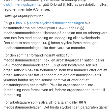
diskrimineringslagen
har gått förlorad till följd av preskription, vilket
regionen men inte A.S. anser.
Rättsliga utgångspunkter
Enligt
6 kap. 4 § andra stycket diskrimineringslagen
ska
bestämmelserna om preskription i 64–66 och 68 §§
medbestämmandelagen tillämpas på en talan mot en arbetsgivare
som inte förs med anledning av uppsägning eller avskedande.
Den tidsfrist som anges i 66 § första stycket första meningen
medbestämmandelagen ska dock vara två månader.
För den som har förhandlingsrätt enligt 10 §
medbestämmandelagen, t.ex. en arbetstagarorganisation, gäller
64 § medbestämmandelagen. Enligt den bestämmelsen ska
organisationen påkalla förhandling inom fyra månader efter det att
organisationen har fått kännedom om den omständighet vartill
yrkandet hänför sig och senast inom två år efter det att
omständigheten har inträffat. Påkallar organisationen inte
förhandling inom föreskriven tid, förlorar organisationen rätten till
förhandling.
För arbetstagare som själva vill föra talan gäller 66 §
medbestämmandelagen. Det första stycket i den paragrafen gäller