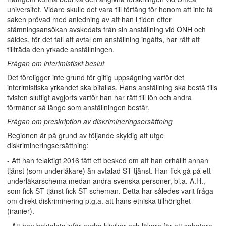
universitet. Vidare skulle det vara till förfång för honom att inte få
saken prövad med anledning av att han i tiden efter
stämningsansökan avskedats från sin anställning vid ÖNH och
såldes, för det fall att avtal om anställning ingåtts, har rätt att
tillträda den yrkade anställningen.
Frågan om interimistiskt beslut
Det föreligger inte grund för giltig uppsägning varför det
interimistiska yrkandet ska bifallas. Hans anställning ska bestå tills
tvisten slutligt avgjorts varför han har rätt till lön och andra
förmåner så länge som anställningen består.
Frågan om preskription av diskrimineringsersättning
Regionen är på grund av följande skyldig att utge
diskrimineringsersättning:
- Att han felaktigt 2016 fått ett besked om att han erhållit annan
tjänst (som underläkare) än avtalad ST-tjänst. Han fick gå på ett
underläkarschema medan andra svenska personer, bl.a. A.H.,
som fick ST-tjänst fick ST-scheman. Detta har således varit fråga
om direkt diskriminering p.g.a. att hans etniska tillhörighet
(iranier).