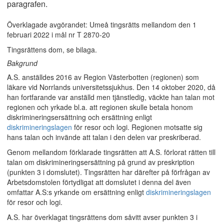
paragrafen.
Överklagade avgörandet: Umeå tingsrätts mellandom den 1
februari 2022 i mål nr T 2870-20
Tingsrättens dom, se bilaga.
Bakgrund
A.S. anställdes 2016 av Region Västerbotten (regionen) som
läkare vid Norrlands universitetssjukhus. Den 14 oktober 2020, då
han fortfarande var anställd men tjänstledig, väckte han talan mot
regionen och yrkade bl.a. att regionen skulle betala honom
diskrimineringsersättning och ersättning enligt
diskrimineringslagen
för resor och logi. Regionen motsatte sig
hans talan och invände att talan i den delen var preskriberad.
Genom mellandom förklarade tingsrätten att A.S. förlorat rätten till
talan om diskrimineringsersättning på grund av preskription
(punkten 3 i domslutet). Tingsrätten har därefter på förfrågan av
Arbetsdomstolen förtydligat att domslutet i denna del även
omfattar A.S:s yrkande om ersättning enligt
diskrimineringslagen
för resor och logi.
A.S. har överklagat tingsrättens dom såvitt avser punkten 3 i