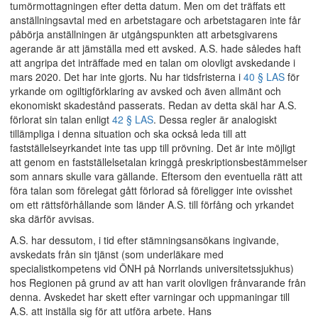
tumörmottagningen efter detta datum. Men om det träffats ett
anställningsavtal med en arbetstagare och arbetstagaren inte får
påbörja anställningen är utgångspunkten att arbetsgivarens
agerande är att jämställa med ett avsked. A.S. hade således haft
att angripa det inträffade med en talan om olovligt avskedande i
mars 2020. Det har inte gjorts. Nu har tidsfristerna i
40 § LAS
för
yrkande om ogiltigförklaring av avsked och även allmänt och
ekonomiskt skadestånd passerats. Redan av detta skäl har A.S.
förlorat sin talan enligt
42 § LAS
. Dessa regler är analogiskt
tillämpliga i denna situation och ska också leda till att
fastställelseyrkandet inte tas upp till prövning. Det är inte möjligt
att genom en fastställelsetalan kringgå preskriptionsbestämmelser
som annars skulle vara gällande. Eftersom den eventuella rätt att
föra talan som förelegat gått förlorad så föreligger inte ovisshet
om ett rättsförhållande som länder A.S. till förfång och yrkandet
ska därför avvisas.
A.S. har dessutom, i tid efter stämningsansökans ingivande,
avskedats från sin tjänst (som underläkare med
specialistkompetens vid ÖNH på Norrlands universitetssjukhus)
hos Regionen på grund av att han varit olovligen frånvarande från
denna. Avskedet har skett efter varningar och uppmaningar till
A.S. att inställa sig för att utföra arbete. Hans