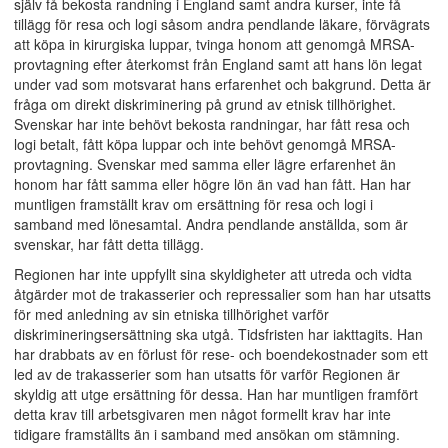
själv få bekosta randning i England samt andra kurser, inte få
tillägg för resa och logi såsom andra pendlande läkare, förvägrats
att köpa in kirurgiska luppar, tvinga honom att genomgå MRSA-
provtagning efter återkomst från England samt att hans lön legat
under vad som motsvarat hans erfarenhet och bakgrund. Detta är
fråga om direkt diskriminering på grund av etnisk tillhörighet.
Svenskar har inte behövt bekosta randningar, har fått resa och
logi betalt, fått köpa luppar och inte behövt genomgå MRSA-
provtagning. Svenskar med samma eller lägre erfarenhet än
honom har fått samma eller högre lön än vad han fått. Han har
muntligen framställt krav om ersättning för resa och logi i
samband med lönesamtal. Andra pendlande anställda, som är
svenskar, har fått detta tillägg.
Regionen har inte uppfyllt sina skyldigheter att utreda och vidta
åtgärder mot de trakasserier och repressalier som han har utsatts
för med anledning av sin etniska tillhörighet varför
diskrimineringsersättning ska utgå. Tidsfristen har iakttagits. Han
har drabbats av en förlust för rese- och boendekostnader som ett
led av de trakasserier som han utsatts för varför Regionen är
skyldig att utge ersättning för dessa. Han har muntligen framfört
detta krav till arbetsgivaren men något formellt krav har inte
tidigare framställts än i samband med ansökan om stämning.