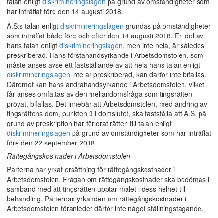
talan enligt
diskrimineringslagen
på grund av omständigheter som
har inträffat före den 14 augusti 2018.
A.S:s talan enligt
diskrimineringslagen
grundas på omständigheter
som inträffat både före och efter den 14 augusti 2018. En del av
hans talan enligt
diskrimineringslagen
, men inte hela, är således
preskriberad. Hans förstahandsyrkande i Arbetsdomstolen, som
måste anses avse ett fastställande av att hela hans talan enligt
diskrimineringslagen
inte är preskriberad, kan därför inte bifallas.
Däremot kan hans andrahandsyrkande i Arbetsdomstolen, vilket
får anses omfattas av den mellandomsfråga som tingsrätten
prövat, bifallas. Det innebär att Arbetsdomstolen, med ändring av
tingsrättens dom, punkten 3 i domslutet, ska fastställa att A.S. på
grund av preskription har förlorat rätten till talan enligt
diskrimineringslagen
på grund av omständigheter som har inträffat
före den 22 september 2018.
Rättegångskostnader i Arbetsdomstolen
Parterna har yrkat ersättning för rättegångskostnader i
Arbetsdomstolen. Frågan om rättegångskostnader ska bedömas i
samband med att tingsrätten upptar målet i dess helhet till
behandling. Parternas yrkanden om rättegångskostnader i
Arbetsdomstolen föranleder därför inte något ställningstagande.