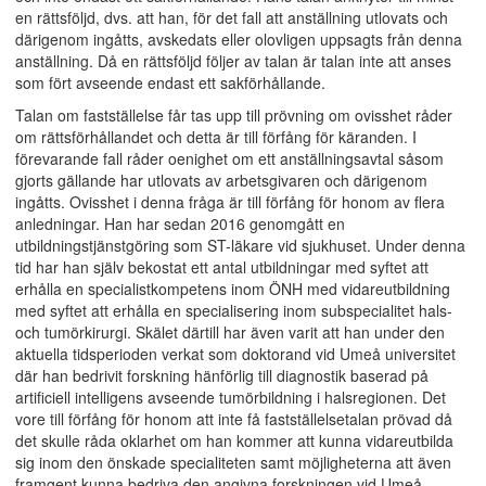
en rättsföljd, dvs. att han, för det fall att anställning utlovats och
därigenom ingåtts, avskedats eller olovligen uppsagts från denna
anställning. Då en rättsföljd följer av talan är talan inte att anses
som fört avseende endast ett sakförhållande.
Talan om fastställelse får tas upp till prövning om ovisshet råder
om rättsförhållandet och detta är till förfång för käranden. I
förevarande fall råder oenighet om ett anställningsavtal såsom
gjorts gällande har utlovats av arbetsgivaren och därigenom
ingåtts. Ovisshet i denna fråga är till förfång för honom av flera
anledningar. Han har sedan 2016 genomgått en
utbildningstjänstgöring som ST-läkare vid sjukhuset. Under denna
tid har han själv bekostat ett antal utbildningar med syftet att
erhålla en specialistkompetens inom ÖNH med vidareutbildning
med syftet att erhålla en specialisering inom subspecialitet hals-
och tumörkirurgi. Skälet därtill har även varit att han under den
aktuella tidsperioden verkat som doktorand vid Umeå universitet
där han bedrivit forskning hänförlig till diagnostik baserad på
artificiell intelligens avseende tumörbildning i halsregionen. Det
vore till förfång för honom att inte få fastställelsetalan prövad då
det skulle råda oklarhet om han kommer att kunna vidareutbilda
sig inom den önskade specialiteten samt möjligheterna att även
framgent kunna bedriva den angivna forskningen vid Umeå