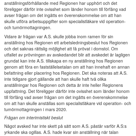
anställningsförhållande med Regionen har upphört och det
föreligger därför inte ovisshet som länder honom till förfång vad
avser frågan om det ingåtts en överenskommelse om att han
skulle utföra arbetsuppgifter som specialistläkare vid operation-
och tumörmottagningen.
Vidare är frågan var A.S. skulle jobba inom ramen för sin
anställning hos Regionen ett arbetsledningsbeslut hos Regionen
och det saknas rättslig möjlighet att få prövat i domstol. Om
utfallet av prövningen av avskedandet blir att avskedet är lagligen
grundat kan inte A.S. tillskapa en ny anställning hos Regionen
genom att föra en fastställelsetalan om att han innehaft en annan
befattning eller placering hos Regionen. Det ska noteras att A.S.
inte tidigare gjort gällande att han skulle haft två olika
anställningar hos Regionen och detta är inte heller Regionens
uppfattning. Det föreligger därför inte ovisshet som länder honom
till förfång vad avser frågan om det ingåtts en överenskommelse
om att han skulle anställas som specialistläkare vid operation- och
tumörmottagningen i mars 2020.
Frågan om interimistiskt beslut
Något avsked har inte skett på sätt som A.S. påstår varför A.S:s
yrkande ska ogillas. A.S. hade kvar sin anställning när talan