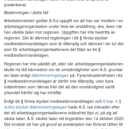
preskriberat.
Bedömningen i detta fall
Arbetsdomstolen godtar A.S:s uppgift om att han var medlem i en
arbetstagarorganisation under hela sin anställning, dvs. även när
han väckte talan mot regionen. Uppgiften har inte bestritts av
regionen. Det är därmed regleringen i 66 § första stycket
medbestämmandelagen som är tillämplig och därmed i sin tur det
som för arbetstagarorganisationens del följer av 64 §
medbestämmandelagen.
Regionen har inte påstått att, eller när, arbetstagarorganisationen
skulle ha fått kännedom om de omständigheter som A.S. grundar
sin talan enligt
diskrimineringslagen
på. Fyramånadersfristen i 64
§ medbestämmandelagen är därför inte tillämplig, utan bara
tvåårsfristen som räknas från det att den omständighet vartill
yrkandet hänför sig har inträffat.
Enligt 66 § första stycket medbestämmandelagen och
6 kap. 4 §
andra stycket diskrimineringslagen
hade A.S. två månader efter
det att arbetstagarorganisationens tvåårsfrist löpt ut, på sig att
väcka talan. A.S. väckte talan vid tingsrätten den 14 oktober 2020.
Det innebär att han på grund av preskription har förlorat rätten till