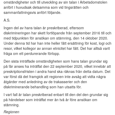
omständigheter och till utveckling av sin talan i Arbetsdomstolen
anfört i huvudsak detsamma som vid tingsrätten och
sammanfattningsvis anfört följande.
A.S.
Ingen del av hans talan är preskriberad, eftersom
diskrimineringen har skett fortlöpande från september 2016 till och
med tidpunkten för ansökan om stämning, den 14 oktober 2020.
Under denna tid har han inte heller fått ersättning för kost, logi och
resor, vilket kollegor av annan etnicitet har fått. Det har alltså varit
fråga om ett perdurerande förlopp.
Den sista inträffade omständigheten som hans talan grundar sig
på får anses ha inträffat den 22 september 2020, vilket innebär att
preskriptionsfristen i andra hand ska räknas från detta datum. Det
var först då det framgick att regionen inte avsåg att vidta några
åtgärder med anledning av de trakasserier och den
diskriminerande behandling som han utsatts för.
I vart fall är talan preskriberad enbart till den del den grundar sig
på händelser som inträffat mer än två år före ansökan om
stämning.
Regionen