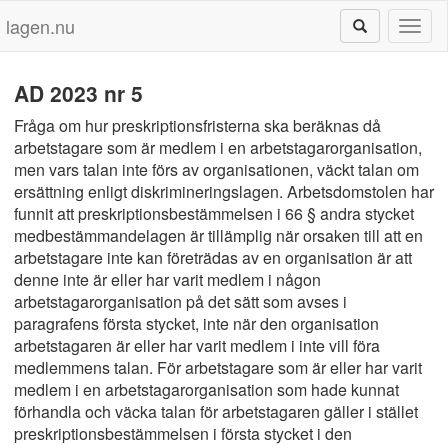
lagen.nu
Toggl
naviga
AD 2023 nr 5
Fråga om hur preskriptionsfristerna ska beräknas då
arbetstagare som är medlem i en arbetstagarorganisation,
men vars talan inte förs av organisationen, väckt talan om
ersättning enligt diskrimineringslagen. Arbetsdomstolen har
funnit att preskriptionsbestämmelsen i 66 § andra stycket
medbestämmandelagen är tillämplig när orsaken till att en
arbetstagare inte kan företrädas av en organisation är att
denne inte är eller har varit medlem i någon
arbetstagarorganisation på det sätt som avses i
paragrafens första stycket, inte när den organisation
arbetstagaren är eller har varit medlem i inte vill föra
medlemmens talan. För arbetstagare som är eller har varit
medlem i en arbetstagarorganisation som hade kunnat
förhandla och väcka talan för arbetstagaren gäller i stället
preskriptionsbestämmelsen i första stycket i den