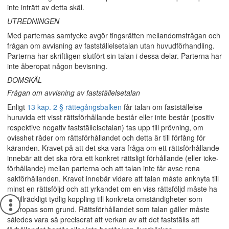
inte inträtt av detta skäl.
UTREDNINGEN
Med parternas samtycke avgör tingsrätten mellandomsfrågan och
frågan om avvisning av fastställelsetalan utan huvudförhandling.
Parterna har skriftligen slutfört sin talan i dessa delar. Parterna har
inte åberopat någon bevisning.
DOMSKÄL
Frågan om avvisning av fastställelsetalan
Enligt
13 kap. 2 § rättegångsbalken
får talan om fastställelse
huruvida ett visst rättsförhållande består eller inte består (positiv
respektive negativ fastställelsetalan) tas upp till prövning, om
ovisshet råder om rättsförhållandet och detta är till förfång för
käranden. Kravet på att det ska vara fråga om ett rättsförhållande
innebär att det ska röra ett konkret rättsligt förhållande (eller icke-
förhållande) mellan parterna och att talan inte får avse rena
sakförhållanden. Kravet innebär vidare att talan måste anknyta till
minst en rättsföljd och att yrkandet om en viss rättsföljd måste ha
en tillräckligt tydlig koppling till konkreta omständigheter som
åberopas som grund. Rättsförhållandet som talan gäller måste
således vara så preciserat att verkan av att det fastställs att