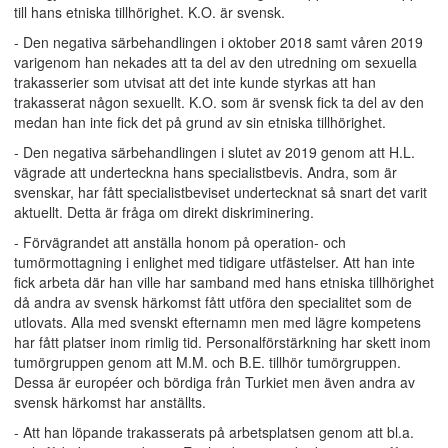
till hans etniska tillhörighet. K.O. är svensk.
- Den negativa särbehandlingen i oktober 2018 samt våren 2019
varigenom han nekades att ta del av den utredning om sexuella
trakasserier som utvisat att det inte kunde styrkas att han
trakasserat någon sexuellt. K.O. som är svensk fick ta del av den
medan han inte fick det på grund av sin etniska tillhörighet.
- Den negativa särbehandlingen i slutet av 2019 genom att H.L.
vägrade att underteckna hans specialistbevis. Andra, som är
svenskar, har fått specialistbeviset undertecknat så snart det varit
aktuellt. Detta är fråga om direkt diskriminering.
- Förvägrandet att anställa honom på operation- och
tumörmottagning i enlighet med tidigare utfästelser. Att han inte
fick arbeta där han ville har samband med hans etniska tillhörighet
då andra av svensk härkomst fått utföra den specialitet som de
utlovats. Alla med svenskt efternamn men med lägre kompetens
har fått platser inom rimlig tid. Personalförstärkning har skett inom
tumörgruppen genom att M.M. och B.E. tillhör tumörgruppen.
Dessa är européer och bördiga från Turkiet men även andra av
svensk härkomst har anställts.
- Att han löpande trakasserats på arbetsplatsen genom att bl.a.