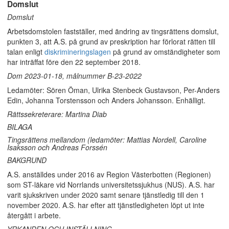
Domslut
Domslut
Arbetsdomstolen fastställer, med ändring av tingsrättens domslut,
punkten 3, att A.S. på grund av preskription har förlorat rätten till
talan enligt
diskrimineringslagen
på grund av omständigheter som
har inträffat före den 22 september 2018.
Dom 2023-01-18, målnummer B-23-2022
Ledamöter: Sören Öman, Ulrika Stenbeck Gustavson, Per-Anders
Edin, Johanna Torstensson och Anders Johansson. Enhälligt.
Rättssekreterare: Martina Diab
BILAGA
Tingsrättens mellandom (ledamöter: Mattias Nordell, Caroline
Isaksson och Andreas Forssén
BAKGRUND
A.S. anställdes under 2016 av Region Västerbotten (Regionen)
som ST-läkare vid Norrlands universitetssjukhus (NUS). A.S. har
varit sjukskriven under 2020 samt senare tjänstledig till den 1
november 2020. A.S. har efter att tjänstledigheten löpt ut inte
återgått i arbete.