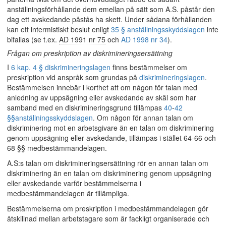
anställningsförhållande dem emellan på sätt som A.S. påstår den
dag ett avskedande påstås ha skett. Under sådana förhållanden
kan ett intermistiskt beslut enligt
35 § anställningsskyddslagen
inte
bifallas (se t.ex.
AD 1991 nr 75
och
AD 1998 nr 34
).
Frågan om preskription av diskrimineringsersättning
I
6 kap. 4 § diskrimineringslagen
finns bestämmelser om
preskription vid anspråk som grundas på
diskrimineringslagen
.
Bestämmelsen innebär i korthet att om någon för talan med
anledning av uppsägning eller avskedande av skäl som har
samband med en diskrimineringsgrund tillämpas
40
-
42
§§
anställningsskyddslagen
. Om någon för annan talan om
diskriminering mot en arbetsgivare än en talan om diskriminering
genom uppsägning eller avskedande, tillämpas i stället 64-66 och
68 §§ medbestämmandelagen.
A.S:s talan om diskrimineringsersättning rör en annan talan om
diskriminering än en talan om diskriminering genom uppsägning
eller avskedande varför bestämmelserna i
medbestämmandelagen är tillämpliga.
Bestämmelserna om preskription i medbestämmandelagen gör
åtskillnad mellan arbetstagare som är fackligt organiserade och