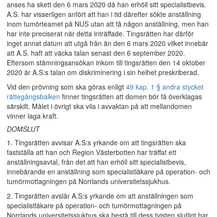
anses ha skett den 6 mars 2020 då han erhöll sitt specialistbevis.
A.S. har visserligen anfört att han i tid därefter sökte anställning
inom tumörteamet på NUS utan att få någon anställning, men han
har inte preciserat när detta inträffade. Tingsrätten har därför
inget annat datum att utgå från än den 6 mars 2020 vilket innebär
att A.S. haft att väcka talan senast den 6 september 2020.
Eftersom stämningsansökan inkom till tingsrätten den 14 oktober
2020 är A.S:s talan om diskriminering i sin helhet preskriberad.
Vid den prövning som ska göras enligt
49 kap. 1 § andra stycket
rättegångsbalken
finner tingsrätten att domen bör få överklagas
särskilt. Målet i övrigt ska vila i avvaktan på att mellandomen
vinner laga kraft.
DOMSLUT
1. Tingsrätten avvisar A.S:s yrkande om att tingsrätten ska
fastställa att han och Region Västerbotten har träffat ett
anställningsavtal, från det att han erhöll sitt specialistbevis,
innebärande en anställning som specialistläkare på operation- och
tumörmottagningen på Norrlands universitetssjukhus.
2. Tingsrätten avslår A.S:s yrkande om att anställningen som
specialistläkare på operation- och tumörmottagningen på
Norrlands universitetssjukhus ska bestå till dess tvisten slutligt har