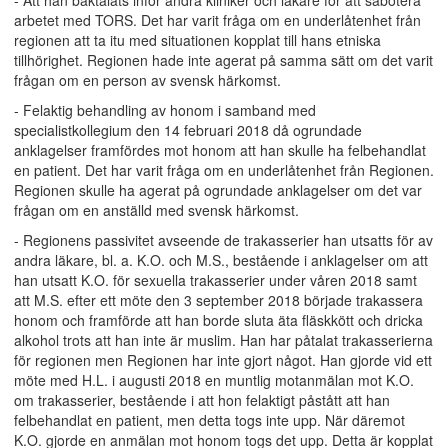
- Att han baktalats inför andra kliniker och läkare för att sabotera
arbetet med TORS. Det har varit fråga om en underlåtenhet från
regionen att ta itu med situationen kopplat till hans etniska
tillhörighet. Regionen hade inte agerat på samma sätt om det varit
frågan om en person av svensk härkomst.
- Felaktig behandling av honom i samband med
specialistkollegium den 14 februari 2018 då ogrundade
anklagelser framfördes mot honom att han skulle ha felbehandlat
en patient. Det har varit fråga om en underlåtenhet från Regionen.
Regionen skulle ha agerat på ogrundade anklagelser om det var
frågan om en anställd med svensk härkomst.
- Regionens passivitet avseende de trakasserier han utsatts för av
andra läkare, bl. a. K.O. och M.S., bestående i anklagelser om att
han utsatt K.O. för sexuella trakasserier under våren 2018 samt
att M.S. efter ett möte den 3 september 2018 började trakassera
honom och framförde att han borde sluta äta fläskkött och dricka
alkohol trots att han inte är muslim. Han har påtalat trakasserierna
för regionen men Regionen har inte gjort något. Han gjorde vid ett
möte med H.L. i augusti 2018 en muntlig motanmälan mot K.O.
om trakasserier, bestående i att hon felaktigt påstått att han
felbehandlat en patient, men detta togs inte upp. När däremot
K.O. gjorde en anmälan mot honom togs det upp. Detta är kopplat