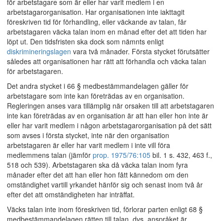
för arbetstagare som är eller har varit medlem i en
arbetstagarorganisation. Har organisationen inte iakttagit
föreskriven tid för förhandling, eller väckande av talan, får
arbetstagaren väcka talan inom en månad efter det att tiden har
löpt ut. Den tidsfristen ska dock som nämnts enligt
diskrimineringslagen
vara två månader. Första stycket förutsätter
således att organisationen har rätt att förhandla och väcka talan
för arbetstagaren.
Det andra stycket i 66 § medbestämmandelagen gäller för
arbetstagare som inte kan företrädas av en organisation.
Regleringen anses vara tillämplig när orsaken till att arbetstagaren
inte kan företrädas av en organisation är att han eller hon inte är
eller har varit medlem i någon arbetstagarorganisation på det sätt
som avses i första stycket, inte när den organisation
arbetstagaren är eller har varit medlem i inte vill föra
medlemmens talan (jämför
prop. 1975/76:105
bil. 1 s. 432, 463 f.,
518 och 539). Arbetstagaren ska då väcka talan inom fyra
månader efter det att han eller hon fått kännedom om den
omständighet vartill yrkandet hänför sig och senast inom två år
efter det att omständigheten har inträffat.
Väcks talan inte inom föreskriven tid, förlorar parten enligt 68 §
medbestämmandelagen rätten till talan, dvs. anspråket är