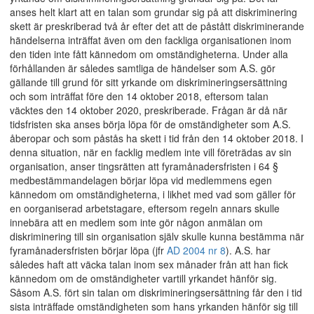
anses helt klart att en talan som grundar sig på att diskriminering
skett är preskriberad två år efter det att de påstått diskriminerande
händelserna inträffat även om den fackliga organisationen inom
den tiden inte fått kännedom om omständigheterna. Under alla
förhållanden är således samtliga de händelser som A.S. gör
gällande till grund för sitt yrkande om diskrimineringsersättning
och som inträffat före den 14 oktober 2018, eftersom talan
väcktes den 14 oktober 2020, preskriberade. Frågan är då när
tidsfristen ska anses börja löpa för de omständigheter som A.S.
åberopar och som påstås ha skett i tid från den 14 oktober 2018. I
denna situation, när en facklig medlem inte vill företrädas av sin
organisation, anser tingsrätten att fyramånadersfristen i 64 §
medbestämmandelagen börjar löpa vid medlemmens egen
kännedom om omständigheterna, i likhet med vad som gäller för
en oorganiserad arbetstagare, eftersom regeln annars skulle
innebära att en medlem som inte gör någon anmälan om
diskriminering till sin organisation själv skulle kunna bestämma när
fyramånadersfristen börjar löpa (jfr
AD 2004 nr 8
). A.S. har
således haft att väcka talan inom sex månader från att han fick
kännedom om de omständigheter vartill yrkandet hänför sig.
Såsom A.S. fört sin talan om diskrimineringsersättning får den i tid
sista inträffade omständigheten som hans yrkanden hänför sig till