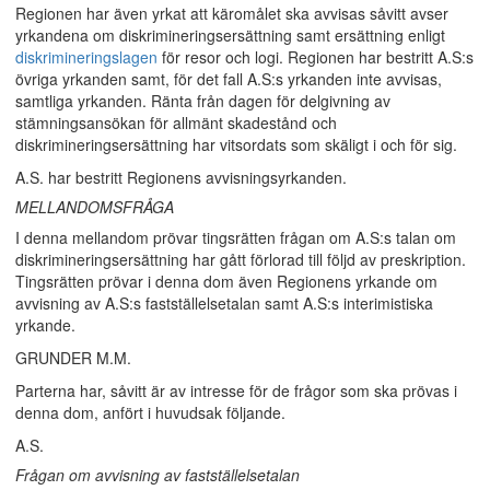
Regionen har även yrkat att käromålet ska avvisas såvitt avser
yrkandena om diskrimineringsersättning samt ersättning enligt
diskrimineringslagen
för resor och logi. Regionen har bestritt A.S:s
övriga yrkanden samt, för det fall A.S:s yrkanden inte avvisas,
samtliga yrkanden. Ränta från dagen för delgivning av
stämningsansökan för allmänt skadestånd och
diskrimineringsersättning har vitsordats som skäligt i och för sig.
A.S. har bestritt Regionens avvisningsyrkanden.
MELLANDOMSFRÅGA
I denna mellandom prövar tingsrätten frågan om A.S:s talan om
diskrimineringsersättning har gått förlorad till följd av preskription.
Tingsrätten prövar i denna dom även Regionens yrkande om
avvisning av A.S:s fastställelsetalan samt A.S:s interimistiska
yrkande.
GRUNDER M.M.
Parterna har, såvitt är av intresse för de frågor som ska prövas i
denna dom, anfört i huvudsak följande.
A.S.
Frågan om avvisning av fastställelsetalan