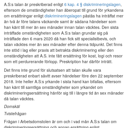
A.S:s talan är preskriberad enligt
6 kap. 4 § diskrimineringslagen
,
eftersom de omständigheter han åberopat till grund för yrkandena
om ersättningar enligt
diskrimineringslagen
påstås ha inträffat mer
än två år före talans väckande samt är sådana händelser som
han känt till mer än sex månader innan talan väcktes. Den sista
inträffade omständigheten som A.S:s talan grundar sig på
inträffade den 6 mars 2020 då han fick sitt specialistbevis, och
talan väcktes mer än sex månader efter denna tidpunkt. Det finns
inte stöd i lag eller praxis att betrakta diskriminering eller den
omständigheten att A.S. inte fått ersättning för kost, logi och resor
som ett perdurerande förlopp. Preskription har därför inträtt.
Det finns inte grund för slutsatsen att talan skulle vara
preskriberad enbart såvitt avser händelser före den 22 september
2018. Inte heller A.S:s yrkande i sista hand kan bifallas, eftersom
han känt till samtliga omständigheter som yrkandet om
diskrimineringsersättning hänför sig till i längre tid än sex månader
då talan väcktes.
Domskäl
Tvistefrågan
Frågan i Arbetsdomstolen är om och i vad mån A.S:s talan om
diskrimineringsersättning och annan ersättning enligt