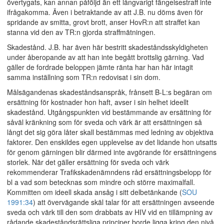
övertygats, kan annan påföljd än ett långvarigt fängelsestraff inte
ifrågakomma. Även i betraktande av att J.B. nu döms även för
spridande av smitta, grovt brott, anser HovR:n att straffet kan
stanna vid den av TR:n gjorda straffmätningen.
Skadestånd. J.B. har även här bestritt skadeståndsskyldigheten
under åberopande av att han inte begått brottslig gärning. Vad
gäller de fordrade beloppen jämte ränta har han här intagit
samma inställning som TR:n redovisat i sin dom.
Målsägandenas skadeståndsanspråk, frånsett B-L:s begäran om
ersättning för kostnader hon haft, avser i sin helhet ideellt
skadestånd. Utgångspunkten vid bestämmande av ersättning för
såväl kränkning som för sveda och värk är att ersättningen så
långt det sig göra låter skall bestämmas med ledning av objektiva
faktorer. Den enskildes egen upplevelse av det lidande hon utsatts
för genom gärningen blir därmed inte avgörande för ersättningens
storlek. När det gäller ersättning för sveda och värk
rekommenderar Trafikskadenämndens råd ersättningsbelopp för
bl a vad som betecknas som mindre och större maximalfall.
Kommitten om ideell skada ansåg i sitt delbetänkande (
SOU
1991:34
) att övervägande skäl talar för att ersättningen avseende
sveda och värk till den som drabbats av HIV vid en tillämpning av
rådande skadeståndsrättsliga principer borde ligga kring den nivå