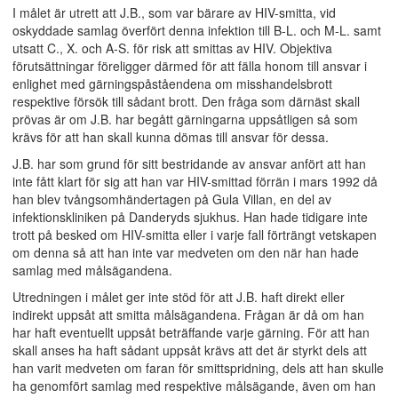
I målet är utrett att J.B., som var bärare av HIV-smitta, vid
oskyddade samlag överfört denna infektion till B-L. och M-L. samt
utsatt C., X. och A-S. för risk att smittas av HIV. Objektiva
förutsättningar föreligger därmed för att fälla honom till ansvar i
enlighet med gärningspåståendena om misshandelsbrott
respektive försök till sådant brott. Den fråga som därnäst skall
prövas är om J.B. har begått gärningarna uppsåtligen så som
krävs för att han skall kunna dömas till ansvar för dessa.
J.B. har som grund för sitt bestridande av ansvar anfört att han
inte fått klart för sig att han var HIV-smittad förrän i mars 1992 då
han blev tvångsomhändertagen på Gula Villan, en del av
infektionskliniken på Danderyds sjukhus. Han hade tidigare inte
trott på besked om HIV-smitta eller i varje fall förträngt vetskapen
om denna så att han inte var medveten om den när han hade
samlag med målsägandena.
Utredningen i målet ger inte stöd för att J.B. haft direkt eller
indirekt uppsåt att smitta målsägandena. Frågan är då om han
har haft eventuellt uppsåt beträffande varje gärning. För att han
skall anses ha haft sådant uppsåt krävs att det är styrkt dels att
han varit medveten om faran för smittspridning, dels att han skulle
ha genomfört samlag med respektive målsägande, även om han