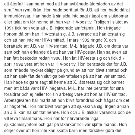
ett återfall i samband med att han avtjänade återstoden av det
straff han rymt ifrån. Hon hade berättat för J.B. att hon hade dåligt
immunförsvar. Han hade å sin sida inte sagt något om sjukdomar
eller talat om för henne att han var HIV-positiv. Troligen i slutet av
1991 fick hon veta att J.B. injicerade amfetamin. Hon frågade
honom då om han HIV-testat sig. J.B. svarade att han testat sig
och att han inte var HIV-smittad. I mars 1992 ringde X. och
berättade att J.B. var HIV-smittad. M-L. frågade J.B. om detta var
sant och han erkände då att han var HIV-positiv. Han sa även att
han fått beskedet redan 1986. Hon lät HIV-testa sig och fick d 7
april 1992 veta att hon var HIV-positiv. Hon berättade det för J.B.
som "mådde mycket dåligt" på grund av att hon blivit smittad och
att han själv fått den slutliga bekräftelsen på att han var smittad.
Han hade tidigare sagt till henne att X. låtit testa sig och barnet
men att båda varit HIV- negativa. M-L. har inte berättat för sina
föräldrar och ej heller för sin arbetsgivare att hon är HIV-smittad.
Arbetsgivaren har märkt att hon blivit förändrad och frågat om det
är något fel. Hon har blivit tvungen att sjukskriva sig. Ingen annan
än J.B. kan ha smittat henne. Hon och J.B. älskar varandra och de
vill leva tillsammans. Hon har för närvarande inga
sjukdomssymtom och går på läkarkontroll var sjätte månad. Hon
sörjer över att hon inte kan skaffa barn men försöker göra det