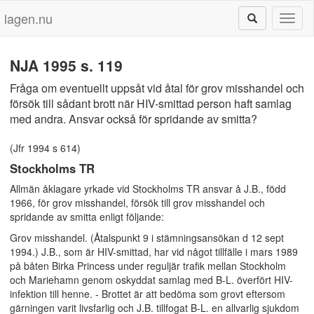
lagen.nu
Toggl
naviga
NJA 1995 s. 119
Fråga om eventuellt uppsåt vid åtal för grov misshandel och
försök till sådant brott när HIV-smittad person haft samlag
med andra. Ansvar också för spridande av smitta?
(Jfr 1994 s 614)
Stockholms TR
Allmän åklagare yrkade vid Stockholms TR ansvar å J.B., född
1966, för grov misshandel, försök till grov misshandel och
spridande av smitta enligt följande:
Grov misshandel. (Åtalspunkt 9 i stämningsansökan d 12 sept
1994.) J.B., som är HIV-smittad, har vid något tillfälle i mars 1989
på båten Birka Princess under reguljär trafik mellan Stockholm
och Mariehamn genom oskyddat samlag med B-L. överfört HIV-
infektion till henne. - Brottet är att bedöma som grovt eftersom
gärningen varit livsfarlig och J.B. tillfogat B-L. en allvarlig sjukdom