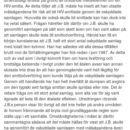
straffrättsligt ansvar på grund av bristande medvetenhet om sin
HIV-smitta. Av detta följer att J.B. måste ha insett att han utsatte
målsägandena för risk att bli HIV-smittade genom de oskyddade
samlagen. Huruvida de också skulle bli smittade kan han dock inte
ha vetat säkert. Frågan härefter blir därför om J.B. skulle ha
genomfört samlagen på sätt som skett även om han varit säker på
att samlagen skulle leda till smittoöverföring. Härvid kan till en
början konstateras att J.B. haft ett stort antal oskyddade samlag
med totalt fem kvinnor. Han har således vid alla dessa tillfällen
brutit mot de förhållningsregler han fick redan i juni 1987. Av detta
och av vad som i övrigt kommit fram om hans livsföring och
brottsliga beteende i övrigt under den tid åtalen avser kan annan
slutsats inte dras än att han genomgående varit helt likgiltig för
den smittoöverföring som kunde följa på de oskyddade samlagen.
Genom sitt handlande har han helt överlåtit åt slumpen att avgöra
om den typiskt sett farliga smittan skulle spridas eller inte. Det är
vidare fråga om ett stort antal samlag, som alla var för sig varit
ägnade att leda till den åtalade effekten. Utredningen rörande
J.B:s person visar för övrigt att det inte heller på andra områden
är honom främmande att bryta mot grundläggande regler som
ställs upp i ett samhälle. Omständigheterna i målet är därför
sammantagna sådana att det måste hållas för visst att J.B. skulle
ha genomfört de oskyddade samlagen med målsägandena även