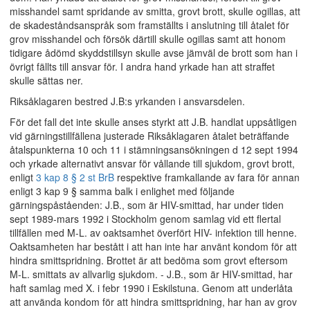
misshandel samt spridande av smitta, grovt brott, skulle ogillas, att
de skadeståndsanspråk som framställts i anslutning till åtalet för
grov misshandel och försök därtill skulle ogillas samt att honom
tidigare ådömd skyddstillsyn skulle avse jämväl de brott som han i
övrigt fällts till ansvar för. I andra hand yrkade han att straffet
skulle sättas ner.
Riksåklagaren bestred J.B:s yrkanden i ansvarsdelen.
För det fall det inte skulle anses styrkt att J.B. handlat uppsåtligen
vid gärningstillfällena justerade Riksåklagaren åtalet beträffande
åtalspunkterna 10 och 11 i stämningsansökningen d 12 sept 1994
och yrkade alternativt ansvar för vållande till sjukdom, grovt brott,
enligt
3 kap 8 § 2 st BrB
respektive framkallande av fara för annan
enligt 3 kap 9 § samma balk i enlighet med följande
gärningspåståenden: J.B., som är HIV-smittad, har under tiden
sept 1989-mars 1992 i Stockholm genom samlag vid ett flertal
tillfällen med M-L. av oaktsamhet överfört HIV- infektion till henne.
Oaktsamheten har bestått i att han inte har använt kondom för att
hindra smittspridning. Brottet är att bedöma som grovt eftersom
M-L. smittats av allvarlig sjukdom. - J.B., som är HIV-smittad, har
haft samlag med X. i febr 1990 i Eskilstuna. Genom att underlåta
att använda kondom för att hindra smittspridning, har han av grov