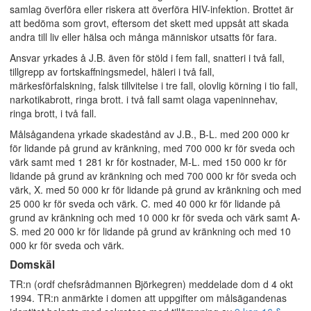
samlag överföra eller riskera att överföra HIV-infektion. Brottet är
att bedöma som grovt, eftersom det skett med uppsåt att skada
andra till liv eller hälsa och många människor utsatts för fara.
Ansvar yrkades å J.B. även för stöld i fem fall, snatteri i två fall,
tillgrepp av fortskaffningsmedel, häleri i två fall,
märkesförfalskning, falsk tillvitelse i tre fall, olovlig körning i tio fall,
narkotikabrott, ringa brott. i två fall samt olaga vapeninnehav,
ringa brott, i två fall.
Målsågandena yrkade skadestånd av J.B., B-L. med 200 000 kr
för lidande på grund av kränkning, med 700 000 kr för sveda och
värk samt med 1 281 kr för kostnader, M-L. med 150 000 kr för
lidande på grund av kränkning och med 700 000 kr för sveda och
värk, X. med 50 000 kr för lidande på grund av kränkning och med
25 000 kr för sveda och värk. C. med 40 000 kr för lidande på
grund av kränkning och med 10 000 kr för sveda och värk samt A-
S. med 20 000 kr för lidande på grund av kränkning och med 10
000 kr för sveda och värk.
Domskäl
TR:n (ordf chefsrådmannen Björkegren) meddelade dom d 4 okt
1994. TR:n anmärkte i domen att uppgifter om målsägandenas