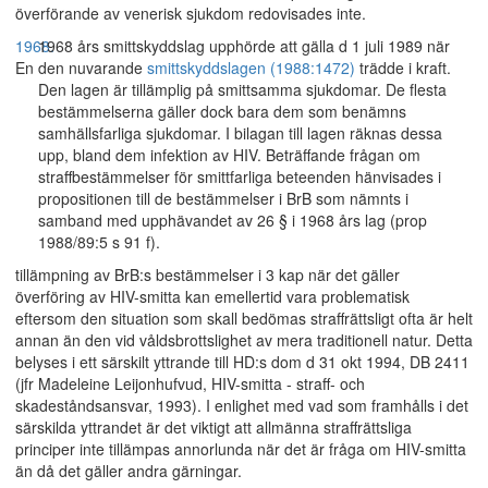
överförande av venerisk sjukdom redovisades inte.
1968.
1968 års smittskyddslag upphörde att gälla d 1 juli 1989 när
En
den nuvarande
smittskyddslagen (1988:1472)
trädde i kraft.
Den lagen är tillämplig på smittsamma sjukdomar. De flesta
bestämmelserna gäller dock bara dem som benämns
samhällsfarliga sjukdomar. I bilagan till lagen räknas dessa
upp, bland dem infektion av HIV. Beträffande frågan om
straffbestämmelser för smittfarliga beteenden hänvisades i
propositionen till de bestämmelser i BrB som nämnts i
samband med upphävandet av 26 § i 1968 års lag (prop
1988/89:5 s 91 f).
tillämpning av BrB:s bestämmelser i 3 kap när det gäller
överföring av HIV-smitta kan emellertid vara problematisk
eftersom den situation som skall bedömas straffrättsligt ofta är helt
annan än den vid våldsbrottslighet av mera traditionell natur. Detta
belyses i ett särskilt yttrande till HD:s dom d 31 okt 1994, DB 2411
(jfr Madeleine Leijonhufvud, HIV-smitta - straff- och
skadeståndsansvar, 1993). I enlighet med vad som framhålls i det
särskilda yttrandet är det viktigt att allmänna straffrättsliga
principer inte tillämpas annorlunda när det är fråga om HIV-smitta
än då det gäller andra gärningar.