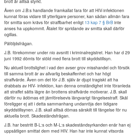
brott är alltså styrkt.
Även om J.B:s handlande framkallat fara för att HIV-infektionen
kunnat föras vidare till ytterligare personer, kan sådan allmän fara
för smitta som krävs för straffbarhet enligt
13 kap 7 § BrB
inte
anses ha uppkommit. Åtalet för spridande av smitta skall därför
ogillas.
Påföljdsfrågan.
J.B. förekommer under nio avsnitt i kriminalregistret. Han har d 29
juni 1992 dömts för stöld med flera brott till skyddstillsyn.
Nu aktuell brottslighet i vad den avser grov misshandel och försök
till samma brott är av allvarlig beskaffenhet och har högt
straffvärde. Även om det för J.B. själv är djupt tragiskt att ha
drabbats av HIV- infektion, kan denna omständighet inte föranleda
att straffet sätts lägre än brottens straffvärde motiverar. J.B. skall
därför nu ådömas ett jämförelsevis långvarigt fängelsestraff. Skäl
föreligger ej att i detta sammanhang undanröja den tidigare
skyddstillsynen. J.B. skall alltså dömas särskilt till fängelse för nu
aktuella brott. Skadeståndsfrågan.
J.B. har bestritt B-L:s och M-L:s skadeståndsyrkanden enär han ej
uppsåtligen smittat dem med HIV. Han har inte kunnat vitsorda