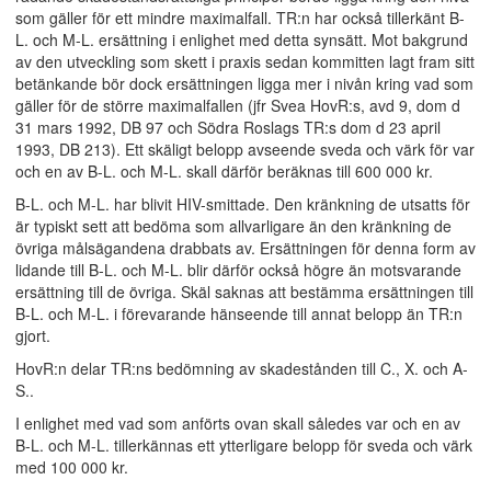
som gäller för ett mindre maximalfall. TR:n har också tillerkänt B-
L. och M-L. ersättning i enlighet med detta synsätt. Mot bakgrund
av den utveckling som skett i praxis sedan kommitten lagt fram sitt
betänkande bör dock ersättningen ligga mer i nivån kring vad som
gäller för de större maximalfallen (jfr Svea HovR:s, avd 9, dom d
31 mars 1992, DB 97 och Södra Roslags TR:s dom d 23 april
1993, DB 213). Ett skäligt belopp avseende sveda och värk för var
och en av B-L. och M-L. skall därför beräknas till 600 000 kr.
B-L. och M-L. har blivit HIV-smittade. Den kränkning de utsatts för
är typiskt sett att bedöma som allvarligare än den kränkning de
övriga målsägandena drabbats av. Ersättningen för denna form av
lidande till B-L. och M-L. blir därför också högre än motsvarande
ersättning till de övriga. Skäl saknas att bestämma ersättningen till
B-L. och M-L. i förevarande hänseende till annat belopp än TR:n
gjort.
HovR:n delar TR:ns bedömning av skadestånden till C., X. och A-
S..
I enlighet med vad som anförts ovan skall således var och en av
B-L. och M-L. tillerkännas ett ytterligare belopp för sveda och värk
med 100 000 kr.