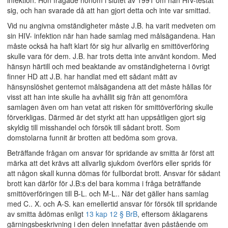
infektion. Hon frågade honom i slutet av 1991 om han HIV-testat
sig, och han svarade då att han gjort detta och inte var smittad.
Vid nu angivna omständigheter måste J.B. ha varit medveten om
sin HIV- infektion när han hade samlag med målsägandena. Han
måste också ha haft klart för sig hur allvarlig en smittöverföring
skulle vara för dem. J.B. har trots detta inte använt kondom. Med
hänsyn härtill och med beaktande av omständigheterna i övrigt
finner HD att J.B. har handlat med ett sådant mått av
hänsynslöshet gentemot målsägandena att det måste hållas för
visst att han inte skulle ha avhållit sig från att genomföra
samlagen även om han vetat att risken för smittöverföring skulle
förverkligas. Därmed är det styrkt att han uppsåtligen gjort sig
skyldig till misshandel och försök till sådant brott. Som
domstolarna funnit är brotten att bedöma som grova.
Beträffande frågan om ansvar för spridande av smitta är först att
märka att det krävs att allvarlig sjukdom överförs eller sprids för
att någon skall kunna dömas för fullbordat brott. Ansvar för sådant
brott kan därför för J.B:s del bara komma i fråga beträffande
smittöverföringen till B-L. och M-L.. När det gäller hans samlag
med C.. X. och A-S. kan emellertid ansvar för försök till spridande
av smitta ådömas enligt
13 kap 12 § BrB
, eftersom åklagarens
gärningsbeskrivning i den delen innefattar även påstående om