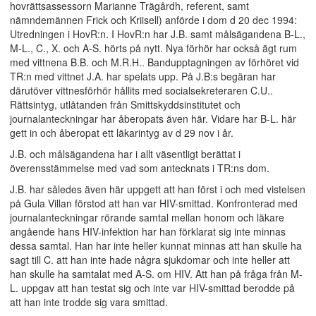
hovrättsassessorn Marianne Trägårdh, referent, samt
nämndemännen Frick och Kriisell) anförde i dom d 20 dec 1994:
Utredningen i HovR:n. I HovR:n har J.B. samt målsägandena B-L.,
M-L., C., X. och A-S. hörts på nytt. Nya förhör har också ägt rum
med vittnena B.B. och M.R.H.. Bandupptagningen av förhöret vid
TR:n med vittnet J.A. har spelats upp. På J.B:s begäran har
därutöver vittnesförhör hållits med socialsekreteraren C.U..
Rättsintyg, utlåtanden från Smittskyddsinstitutet och
journalanteckningar har åberopats även här. Vidare har B-L. här
gett in och åberopat ett läkarintyg av d 29 nov i år.
J.B. och målsägandena har i allt väsentligt berättat i
överensstämmelse med vad som antecknats i TR:ns dom.
J.B. har således även här uppgett att han först i och med vistelsen
på Gula Villan förstod att han var HIV-smittad. Konfronterad med
journalanteckningar rörande samtal mellan honom och läkare
angående hans HIV-infektion har han förklarat sig inte minnas
dessa samtal. Han har inte heller kunnat minnas att han skulle ha
sagt till C. att han inte hade några sjukdomar och inte heller att
han skulle ha samtalat med A-S. om HIV. Att han på fråga från M-
L. uppgav att han testat sig och inte var HIV-smittad berodde på
att han inte trodde sig vara smittad.