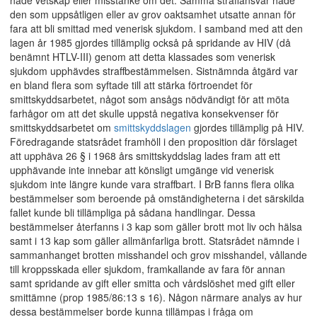
hade vetskap eller misstanke om det. Samma straffansvar hade
den som uppsåtligen eller av grov oaktsamhet utsatte annan för
fara att bli smittad med venerisk sjukdom. I samband med att den
lagen år 1985 gjordes tillämplig också på spridande av HIV (då
benämnt HTLV-III) genom att detta klassades som venerisk
sjukdom upphävdes straffbestämmelsen. Sistnämnda åtgärd var
en bland flera som syftade till att stärka förtroendet för
smittskyddsarbetet, något som ansågs nödvändigt för att möta
farhågor om att det skulle uppstå negativa konsekvenser för
smittskyddsarbetet om
smittskyddslagen
gjordes tillämplig på HIV.
Föredragande statsrådet framhöll i den proposition där förslaget
att upphäva 26 § i 1968 års smittskyddslag lades fram att ett
upphävande inte innebar att könsligt umgänge vid venerisk
sjukdom inte längre kunde vara straffbart. I BrB fanns flera olika
bestämmelser som beroende på omständigheterna i det särskilda
fallet kunde bli tillämpliga på sådana handlingar. Dessa
bestämmelser återfanns i 3 kap som gäller brott mot liv och hälsa
samt i 13 kap som gäller allmänfarliga brott. Statsrådet nämnde i
sammanhanget brotten misshandel och grov misshandel, vållande
till kroppsskada eller sjukdom, framkallande av fara för annan
samt spridande av gift eller smitta och vårdslöshet med gift eller
smittämne (prop 1985/86:13 s 16). Någon närmare analys av hur
dessa bestämmelser borde kunna tillämpas i fråga om