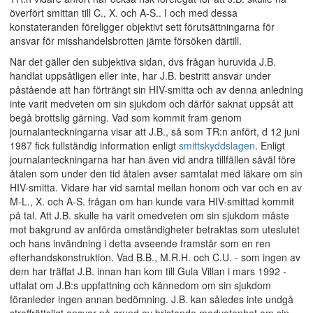
överfört smittan till C., X. och A-S.. I och med dessa
konstateranden föreligger objektivt sett förutsättningarna för
ansvar för misshandelsbrotten jämte försöken därtill.
När det gäller den subjektiva sidan, dvs frågan huruvida J.B.
handlat uppsåtligen eller inte, har J.B. bestritt ansvar under
påstående att han förträngt sin HIV-smitta och av denna anledning
inte varit medveten om sin sjukdom och därför saknat uppsåt att
begå brottslig gärning. Vad som kommit fram genom
journalanteckningarna visar att J.B., så som TR:n anfört, d 12 juni
1987 fick fullständig information enligt
smittskyddslagen
. Enligt
journalanteckningarna har han även vid andra tillfällen såväl före
åtalen som under den tid åtalen avser samtalat med läkare om sin
HIV-smitta. Vidare har vid samtal mellan honom och var och en av
M-L., X. och A-S. frågan om han kunde vara HIV-smittad kommit
på tal. Att J.B. skulle ha varit omedveten om sin sjukdom måste
mot bakgrund av anförda omständigheter betraktas som uteslutet
och hans invändning i detta avseende framstår som en ren
efterhandskonstruktion. Vad B.B., M.R.H. och C.U. - som ingen av
dem har träffat J.B. innan han kom till Gula Villan i mars 1992 -
uttalat om J.B:s uppfattning och kännedom om sin sjukdom
föranleder ingen annan bedömning. J.B. kan således inte undgå