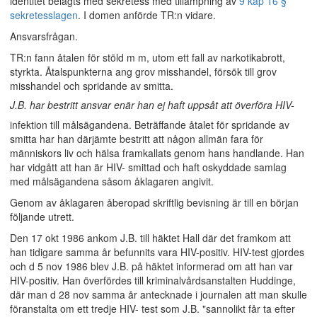
identitet belagts med sekretess med tillämpning av
9 kap 16 §
sekretesslagen
. I domen anförde TR:n vidare.
Ansvarsfrågan.
TR:n fann åtalen för stöld m m, utom ett fall av narkotikabrott,
styrkta. Åtalspunkterna ang grov misshandel, försök till grov
misshandel och spridande av smitta.
J.B. har bestritt ansvar enär han ej haft uppsåt att överföra HIV-
infektion till målsägandena. Beträffande åtalet för spridande av
smitta har han därjämte bestritt att någon allmän fara för
människors liv och hälsa framkallats genom hans handlande. Han
har vidgått att han är HIV- smittad och haft oskyddade samlag
med målsägandena såsom åklagaren angivit.
Genom av åklagaren åberopad skriftlig bevisning är till en början
följande utrett.
Den 17 okt 1986 ankom J.B. till häktet Hall där det framkom att
han tidigare samma år befunnits vara HIV-positiv. HIV-test gjordes
och d 5 nov 1986 blev J.B. på häktet informerad om att han var
HIV-positiv. Han överfördes till kriminalvårdsanstalten Huddinge,
där man d 28 nov samma år antecknade i journalen att man skulle
föranstalta om ett tredje HIV- test som J.B. "sannolikt får ta efter