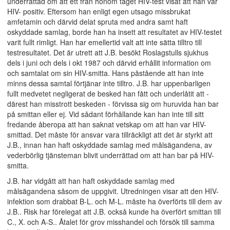
underrättad om att ett från honom taget HIV-test visat att han var
HIV- positiv. Eftersom han enligt egen utsago missbrukat
amfetamin och därvid delat spruta med andra samt haft
oskyddade samlag, borde han ha insett att resultatet av HIV-testet
varit fullt rimligt. Han har emellertid valt att inte sätta tilltro till
testresultatet. Det är utrett att J.B. besökt Roslagstulls sjukhus
dels i juni och dels i okt 1987 och därvid erhållit information om
och samtalat om sin HIV-smitta. Hans påstående att han inte
minns dessa samtal förtjänar inte tilltro. J.B. har uppenbarligen
fullt medvetet negligerat de besked han fått och underlåtit att -
därest han misstrott beskeden - förvissa sig om huruvida han bar
på smittan eller ej. Vid sådant förhållande kan han inte till sitt
fredande åberopa att han saknat vetskap om att han var HIV-
smittad. Det måste för ansvar vara tillräckligt att det är styrkt att
J.B., innan han haft oskyddade samlag med målsägandena, av
vederbörlig tjänsteman blivit underrättad om att han bar på HIV-
smitta.
J.B. har vidgått att han haft oskyddade samlag med
målsägandena såsom de uppgivit. Utredningen visar att den HIV-
infektion som drabbat B-L. och M-L. måste ha överförts till dem av
J.B.. Risk har förelegat att J.B. också kunde ha överfört smittan till
C., X. och A-S.. Åtalet för grov misshandel och försök till samma