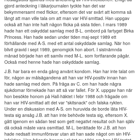
gjord anteckning i läkarjournalen tyckte han det var
bekymmersamt med flickor, eftersom det var svårt att komma så
långt att man ville tala om att man var HIV-smittad. Han uppgav
också att han inte haft någon flicka på sista tiden. I mars 1989
hade han ett oskyddat samlag med B-L. ombord på fartyget Birka
Princess. Han hade sedan under tiden maj-sept 1989 ett
förhållande med A-S. med ett antal oskyddade samlag. När hon
blivit gravid i sept 1989, genomgick hon abort. I sistnämnda
månad började han ett samliv med M-L. som fortfarande pågår.
Också med henne hade han oskyddade samlag.
J.B. har bara en enda gång använt kondom. Han har inte talat om
för, någon av målsägandena att han var HIV-positiv innan han
hade samlag med dem. På fråga av C. om han hade några
sjukdomar förnekade han att så var fallet. För X. uppgav han när
hon besökte honom på Hall-häktet i febr 1988 och frågade om
han var HIV-smittad att det var "skitsnack" och falska rykten.
Under en diskussion med A-S. om huruvida de borde låta HIV-
testa sig ansåg J.B. att han inte behövde testa sig, eftersom X.
gått igenom en sådan test som gett negativt resultat och han själv
då också måste vara osmittad. M-L. berättade för J.B. att hon
hade nedsatt immunförsvar utan att han sade något om sin HIV-