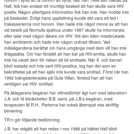
honom i syfte att få honom att flytta. När han 1986 satt häktad på
Hall, fick han endast ett muntligt besked att han skulle vara HIV-
positiv. Någon ytterligare information fick han inte. Han trodde inte
på beskedet. Enligt hans uppfattning kunde det vara ett led i
trakasserierna mot honom. Han hade inte något minne av att han
vid besök på Norrtulls sjukhus under 1987 skulle ha informerats
eller talat med någon läkare om HIV. Vid den tiden missbrukade
han amfetamin och hade inte någon ordnad tillvaro. Vad
målsägandena berättat om hans umgänge med dem vill han inte
ifrågasätta. Om han förstått att han bar på HIV-smitta, skulle han
inte ha utsatt dem för risken att bli smittade. När X. och barnet
blivit testade och inte varit HIV-positiva, tog han det som en
bekräftelse på att han själv inte kunde vara smittad. Först när han
1992 tvångsisolerades på Gula Villan, förstod han att han
verkligen var HIV- smittad.
På åklagarens begäran har vittnesförhör ägt rum med laboratorn
J.A. och fd klinikchefen B.B. samt, på J.B:s begäran, med
terapeuten M.R.H.. Parterna har också åberopat viss skriftlig
bevisning.
TR:n gör följande bedömning.
J.B. har vidgått att han redan i nov 1986 på häktet Hall blivit