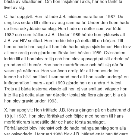
bästa av situationen. Om hon insjuknar i aids, har hon tänkt ta
livet av sig.
C. har uppgivit: Hon träffade J.B. midsommaraftonen 1987. De
umgicks sedan till mitten av aug samma år. Under den tiden hade
de flera oskyddade samlag. Hon hade en dotter som var född
1982 och som träffade J.B.. Under 1989 hörde hon ryktesvis att
J.B. var HIV-smittad. Hon trodde inte på detta till en början. Till
henne hade han sagt att han inte hade några sjukdomar. Hon blev
alltmer orolig och gjorde en första test hösten 1989. Ovissheten
ledde till att hon blev retlig och hon blev uppsagd på sitt arbete på
grund av sitt humör. Hon hade mardrömmar och höll sig därför
vaken på nätterna. Hon var även orolig för att hennes dotter
kunde ha blivit smittad. I samband med att hon skulle undergå en
knäoperation i mars - april 1990 gjorde hon en andra HIV-test.
Trots att båda testerna visade att hon ej var smittad, vågade hon
inte lita på detta utan har därefter testat sig flera gånger, bl a då
hon blev gravid under 1993.
X. har uppgivit: Hon träffade J.B. första gången på en badstrand d
18 juli 1987. Hon blev förälskad och följde med honom till hans
morföräldrars landställe där de hade första samlaget.
Förhållandet blev intensivt och de hade många samlag som alla
var oskyddade. I februari 1988 blev J.B. häktad enär han tidigare