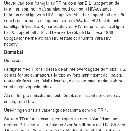
Utöver vad som framgår av TR:ns dom har B-L. uppgett att de
fyra män som hon haft samlag med och som HIV-testades
befanns samtliga vara HIV- negativa. M-L. har uppgett att de män
som hon har haft samlag med sedan 1984 har HIV-testats och
samtliga, frånsett J.B., har visats vara HIV- negativa och slutligen
har X. uppgett att J.B. vid hennes besök på Hall i febr 1988
uppgav för henne att han HIV-testats och funnits vara HIV-
negativ.
Domskäl
Domskäl.
I enlighet med TR:ns i dessa delar inte överklagade dom skall J.B.
dömas för stöld, snatteri, tillgrepp av fortskaffningsmedel, häleri,
märkesförfalskning, falsk tillvitelse, olovlig körning, narkotikabrott
samt olaga vapeninnehav.
Åtalen för grov misshandel och försök därtill samt spridande av
smitta, grovt brott.
Utredningen är i allt väsentligt densamma som vid TR:n.
Så som TR:n funnit visar utredningen att den HIV-infektion som
drabbat B-L. och M-L. måste ha överförts till dem av J.B.. Så som
TR:n vidare anfört har också risk förelegat för att J.B. skulle ha