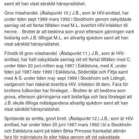
samt att han visat särskild hänsynslöshet.
Grov misshandel. (Åtalspunkt 10.) J.B., som är HIV-smittad, har
under tiden sept 1989-mars 1992 i Stockholm genom oskyddade
samlag vid ett flertal tillfällen med M-L. överfört HIV-infektion till
henne. - Brottet är att bedöma som grovt eftersom gärningen varit
livsfarlig och J.B. tillfogat M-L. en allvarlig sjukdom samt att han
visat särskild hänsynslöshet.
Försök till grov misshandel. (Åtalspunkt 11.) J.B., som är HIV-
smittad, har haft oskyddade samlag vid ett flertal tillfällen med C.
under tiden 20 juni-mitten aug 1987 i Eskilstuna, med X. under
tiden juli 1987-febr 1990 i Eskilstuna, Södertälje och Fittja samt
med A-S. under tiden maj- sept 1989 i Stockholm och Lidingö,
varigenom han riskerat överföra HIV- infektion till dem. Fara för
brottens fullbordan har förelegat. - Brotten är att bedöma som
grova, eftersom gärningarna varit livsfarliga och fara förelegat att
J.B. skulle tillfoga målsägandena allvarlig sjukdom samt att han
visat särskild hänsynslöshet.
Spridande av smitta, grovt brott. (Åtalspunkt 12.) J.B., som är HIV-
smittad, har under tiden 20 juni 1987-mars 1992 i bl a Stockholm
och Eskilstuna samt på båten Birka Princess framkallat allmän
fara för människors liv eller hälsa genom att vid oskyddade