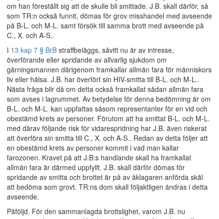
om han föreställt sig att de skulle bli smittade. J.B. skall därför, så
som TR:n också funnit, dömas för grov misshandel med avseende
på B-L. och M-L. samt försök till samma brott med avseende på
C., X. och A-S..
I
13 kap 7 § BrB
straffbeläggs, såvitt nu är av intresse,
överförande eller spridande av allvarlig sjukdom om
gärningsmannen därigenom framkallar allmän fara för människors
liv eller hälsa. J.B. har överfört sin HIV-smitta till B-L. och M-L..
Nästa fråga blir då om detta också framkallat sådan allmän fara
som avses i lagrummet. Av betydelse för denna bedömning är om
B-L. och M-L. kan uppfattas såsom representanter för en vid och
obestämd krets av personer. Förutom att ha smittat B-L. och M-L.
med därav följande risk för vidarespridning har J.B. även riskerat
att överföra sin smitta till C., X. och A-S.. Redan av detta följer att
en obestämd krets av personer kommit i vad man kallar
farozonen. Kravet på att J.B:s handlande skall ha framkallat
allmän fara är därmed uppfyllt. J.B. skall därför dömas för
spridande av smitta och brottet är på av åklagaren anförda skäl
att bedöma som grovt. TR:ns dom skall följaktligen ändras i detta
avseende.
Påföljd. För den sammanlagda brottslighet, varom J.B. nu