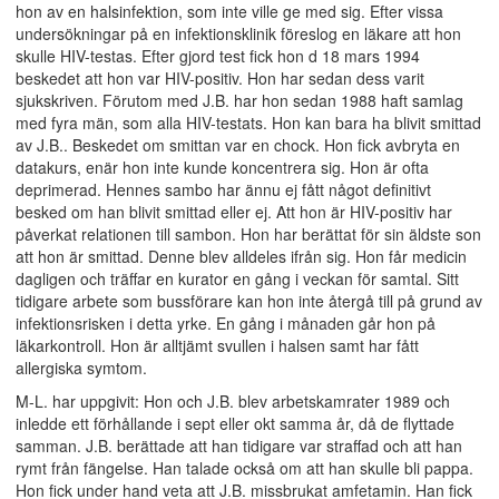
hon av en halsinfektion, som inte ville ge med sig. Efter vissa
undersökningar på en infektionsklinik föreslog en läkare att hon
skulle HIV-testas. Efter gjord test fick hon d 18 mars 1994
beskedet att hon var HIV-positiv. Hon har sedan dess varit
sjukskriven. Förutom med J.B. har hon sedan 1988 haft samlag
med fyra män, som alla HIV-testats. Hon kan bara ha blivit smittad
av J.B.. Beskedet om smittan var en chock. Hon fick avbryta en
datakurs, enär hon inte kunde koncentrera sig. Hon är ofta
deprimerad. Hennes sambo har ännu ej fått något definitivt
besked om han blivit smittad eller ej. Att hon är HIV-positiv har
påverkat relationen till sambon. Hon har berättat för sin äldste son
att hon är smittad. Denne blev alldeles ifrån sig. Hon får medicin
dagligen och träffar en kurator en gång i veckan för samtal. Sitt
tidigare arbete som bussförare kan hon inte återgå till på grund av
infektionsrisken i detta yrke. En gång i månaden går hon på
läkarkontroll. Hon är alltjämt svullen i halsen samt har fått
allergiska symtom.
M-L. har uppgivit: Hon och J.B. blev arbetskamrater 1989 och
inledde ett förhållande i sept eller okt samma år, då de flyttade
samman. J.B. berättade att han tidigare var straffad och att han
rymt från fängelse. Han talade också om att han skulle bli pappa.
Hon fick under hand veta att J.B. missbrukat amfetamin. Han fick