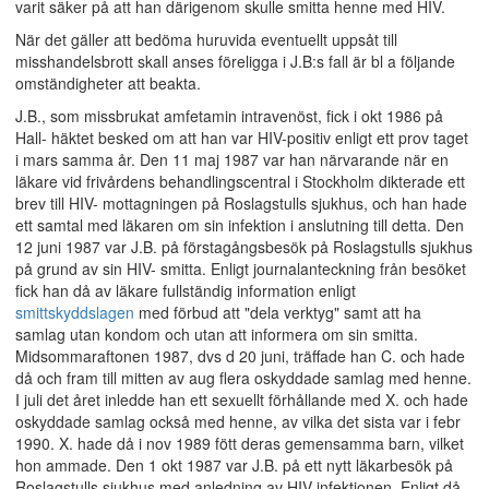
varit säker på att han därigenom skulle smitta henne med HIV.
När det gäller att bedöma huruvida eventuellt uppsåt till
misshandelsbrott skall anses föreligga i J.B:s fall är bl a följande
omständigheter att beakta.
J.B., som missbrukat amfetamin intravenöst, fick i okt 1986 på
Hall- häktet besked om att han var HIV-positiv enligt ett prov taget
i mars samma år. Den 11 maj 1987 var han närvarande när en
läkare vid frivårdens behandlingscentral i Stockholm dikterade ett
brev till HIV- mottagningen på Roslagstulls sjukhus, och han hade
ett samtal med läkaren om sin infektion i anslutning till detta. Den
12 juni 1987 var J.B. på förstagångsbesök på Roslagstulls sjukhus
på grund av sin HIV- smitta. Enligt journalanteckning från besöket
fick han då av läkare fullständig information enligt
smittskyddslagen
med förbud att "dela verktyg" samt att ha
samlag utan kondom och utan att informera om sin smitta.
Midsommaraftonen 1987, dvs d 20 juni, träffade han C. och hade
då och fram till mitten av aug flera oskyddade samlag med henne.
I juli det året inledde han ett sexuellt förhållande med X. och hade
oskyddade samlag också med henne, av vilka det sista var i febr
1990. X. hade då i nov 1989 fött deras gemensamma barn, vilket
hon ammade. Den 1 okt 1987 var J.B. på ett nytt läkarbesök på
Roslagstulls sjukhus med anledning av HIV-infektionen. Enligt då