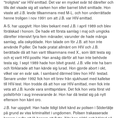
"troligtvis" var HIV-smittad. Det var en mycket svår tid därefter och
tills det visade sig att varken hon eller barnet blivit smittade. Hon
visste att J.B. levde tillsammans med M-L. och hon underrättade
henne troligen i nov 1991 om att J.B. var HIV-smittad.
A-S. har uppgivit: Hon blev bekant med J.B. i april 1989 och blev
förälskad i honom. De hade ett första samlag i maj och umgicks
därefter intensivt fyra-fem månader, varunder de hade många
samlag, alla oskyddade. Hon talade om för J.B. att hon inte
använde P-piller. De hade pratat allmänt om HIV och J.B.
berättade då att han varit tillsammans med X., som låtit testa sig
och ej varit HIV-positiv. Han ansåg därför att han inte behövde
testa sig. I sept 1989 hade hon blivit gravid. J.B. ville inte ha barn
och förklarade att han kände sig lurad. Hon gjorde abort i okt,
vilket var en svår sak. I samband därmed blev hon HIV- testad.
Senare under 1992 fick hon ett brev från sjukhuset med kallelse
till HIV-test. Hon trodde då att hon var HIV-smittad, men fick inte
veta att J.B. kunde vara smittspridare. Det fick hon veta först vid
polisförhör i aug innevarande år. Hon har då testat sig på nytt
eftersom hon känt oro.
J.B. har uppgivit: Han hade tidigt blivit känd av polisen i Södertälje
på grund av viss kriminalitet i ungdomen. Polisen trakasserade