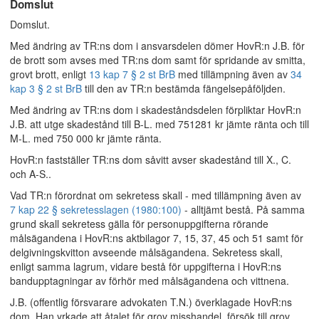
Domslut
Domslut.
Med ändring av TR:ns dom i ansvarsdelen dömer HovR:n J.B. för
de brott som avses med TR:ns dom samt för spridande av smitta,
grovt brott, enligt
13 kap 7 § 2 st BrB
med tillämpning även av
34
kap 3 § 2 st BrB
till den av TR:n bestämda fängelsepåföljden.
Med ändring av TR:ns dom i skadeståndsdelen förpliktar HovR:n
J.B. att utge skadestånd till B-L. med 751281 kr jämte ränta och till
M-L. med 750 000 kr jämte ränta.
HovR:n fastställer TR:ns dom såvitt avser skadestånd till X., C.
och A-S..
Vad TR:n förordnat om sekretess skall - med tillämpning även av
7 kap 22 § sekretesslagen (1980:100)
- alltjämt bestå. På samma
grund skall sekretess gälla för personuppgifterna rörande
målsägandena i HovR:ns aktbilagor 7, 15, 37, 45 och 51 samt för
delgivningskvitton avseende målsägandena. Sekretess skall,
enligt samma lagrum, vidare bestå för uppgifterna i HovR:ns
bandupptagningar av förhör med målsägandena och vittnena.
J.B. (offentlig försvarare advokaten T.N.) överklagade HovR:ns
dom. Han yrkade att åtalet för grov misshandel, försök till grov