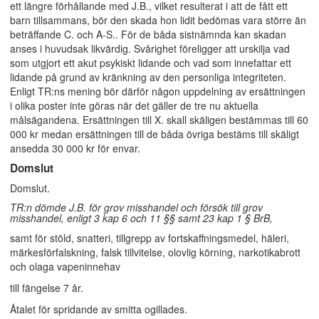
ett längre förhållande med J.B., vilket resulterat i att de fått ett
barn tillsammans, bör den skada hon lidit bedömas vara större än
beträffande C. och A-S.. För de båda sistnämnda kan skadan
anses i huvudsak likvärdig. Svårighet föreligger att urskilja vad
som utgjort ett akut psykiskt lidande och vad som innefattar ett
lidande på grund av kränkning av den personliga integriteten.
Enligt TR:ns mening bör därför någon uppdelning av ersättningen
i olika poster inte göras när det gäller de tre nu aktuella
målsägandena. Ersättningen till X. skall skäligen bestämmas till 60
000 kr medan ersättningen till de båda övriga bestäms till skäligt
ansedda 30 000 kr för envar.
Domslut
Domslut.
TR:n dömde J.B. för grov misshandel och försök till grov
misshandel, enligt 3 kap 6 och 11 §§ samt 23 kap 1 § BrB,
samt för stöld, snatteri, tillgrepp av fortskaffningsmedel, häleri,
märkesförfalskning, falsk tillvitelse, olovlig körning, narkotikabrott
och olaga vapeninnehav
till fängelse 7 år.
Åtalet för spridande av smitta ogillades.