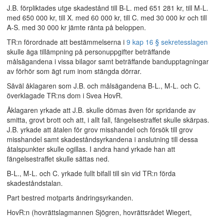
J.B. förpliktades utge skadestånd till B-L. med 651 281 kr, till M-L.
med 650 000 kr, till X. med 60 000 kr, till C. med 30 000 kr och till
A-S. med 30 000 kr jämte ränta på beloppen.
TR:n förordnade att bestämmelserna i
9 kap 16 § sekretesslagen
skulle äga tillämpning på personuppgifter beträffande
målsägandena i vissa bilagor samt beträffande bandupptagningar
av förhör som ägt rum inom stängda dörrar.
Såväl åklagaren som J.B. och målsägandena B-L., M-L. och C.
överklagade TR:ns dom i Svea HovR.
Åklagaren yrkade att J.B. skulle dömas även för spridande av
smitta, grovt brott och att, i allt fall, fängelsestraffet skulle skärpas.
J.B. yrkade att åtalen för grov misshandel och försök till grov
misshandel samt skadeståndsyrkandena i anslutning till dessa
åtalspunkter skulle ogillas. I andra hand yrkade han att
fängelsestraffet skulle sättas ned.
B-L., M-L. och C. yrkade fullt bifall till sin vid TR:n förda
skadeståndstalan.
Part bestred motparts ändringsyrkanden.
HovR:n (hovrättslagmannen Sjögren, hovrättsrådet Wiegert,