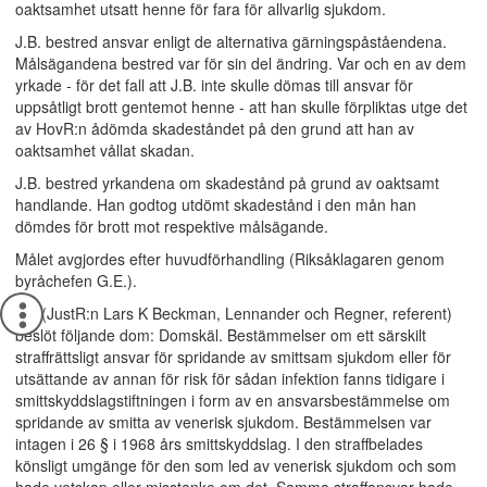
oaktsamhet utsatt henne för fara för allvarlig sjukdom.
J.B. bestred ansvar enligt de alternativa gärningspåståendena.
Målsägandena bestred var för sin del ändring. Var och en av dem
yrkade - för det fall att J.B. inte skulle dömas till ansvar för
uppsåtligt brott gentemot henne - att han skulle förpliktas utge det
av HovR:n ådömda skadeståndet på den grund att han av
oaktsamhet vållat skadan.
J.B. bestred yrkandena om skadestånd på grund av oaktsamt
handlande. Han godtog utdömt skadestånd i den mån han
dömdes för brott mot respektive målsägande.
Målet avgjordes efter huvudförhandling (Riksåklagaren genom
byråchefen G.E.).
HD (JustR:n Lars K Beckman, Lennander och Regner, referent)
beslöt följande dom: Domskäl. Bestämmelser om ett särskilt
straffrättsligt ansvar för spridande av smittsam sjukdom eller för
utsättande av annan för risk för sådan infektion fanns tidigare i
smittskyddslagstiftningen i form av en ansvarsbestämmelse om
spridande av smitta av venerisk sjukdom. Bestämmelsen var
intagen i 26 § i 1968 års smittskyddslag. I den straffbelades
könsligt umgänge för den som led av venerisk sjukdom och som