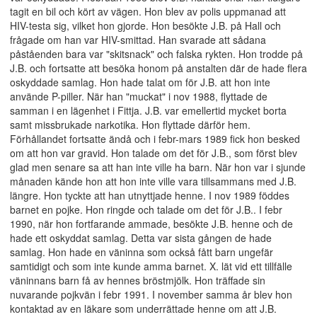
tagit en bil och kört av vägen. Hon blev av polis uppmanad att
HIV-testa sig, vilket hon gjorde. Hon besökte J.B. på Hall och
frågade om han var HIV-smittad. Han svarade att sådana
påståenden bara var "skitsnack" och falska rykten. Hon trodde på
J.B. och fortsatte att besöka honom på anstalten där de hade flera
oskyddade samlag. Hon hade talat om för J.B. att hon inte
använde P-piller. När han "muckat" i nov 1988, flyttade de
samman i en lägenhet i Fittja. J.B. var emellertid mycket borta
samt missbrukade narkotika. Hon flyttade därför hem.
Förhållandet fortsatte ändå och i febr-mars 1989 fick hon besked
om att hon var gravid. Hon talade om det för J.B., som först blev
glad men senare sa att han inte ville ha barn. När hon var i sjunde
månaden kände hon att hon inte ville vara tillsammans med J.B.
längre. Hon tyckte att han utnyttjade henne. I nov 1989 föddes
barnet en pojke. Hon ringde och talade om det för J.B.. I febr
1990, när hon fortfarande ammade, besökte J.B. henne och de
hade ett oskyddat samlag. Detta var sista gången de hade
samlag. Hon hade en väninna som också fått barn ungefär
samtidigt och som inte kunde amma barnet. X. lät vid ett tillfälle
väninnans barn få av hennes bröstmjölk. Hon träffade sin
nuvarande pojkvän i febr 1991. I november samma år blev hon
kontaktad av en läkare som underrättade henne om att J.B.