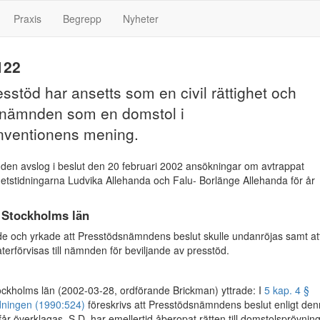
Praxis
Begrepp
Nyheter
122
presstöd har ansetts som en civil rättighet och
nämnden som en domstol i
ventionens mening.
en avslog i beslut den 20 februari 2002 ansökningar om avtrappat
yhetstidningarna Ludvika Allehanda och Falu- Borlänge Allehanda för år
i Stockholms län
de och yrkade att Presstödsnämndens beslut skulle undanröjas samt at
återförvisas till nämnden för beviljande av presstöd.
ockholms län (2002-03-28, ordförande Brickman) yttrade: I
5 kap. 4 §
dningen (1990:524)
föreskrivs att Presstödsnämndens beslut enligt de
får överklagas. S.D. har emellertid åberopat rätten till domstolsprövning