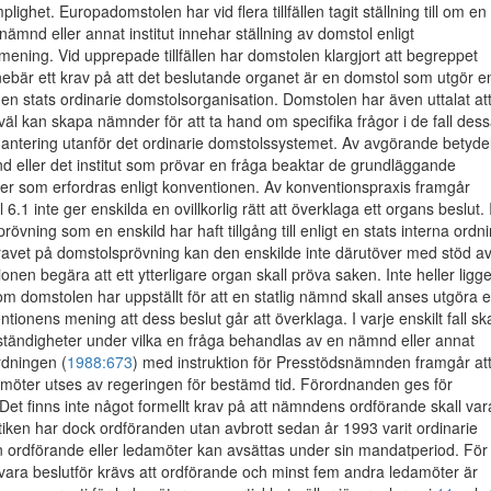
mplighet. Europadomstolen har vid flera tillfällen tagit ställning till om en
d nämnd eller annat institut innehar ställning av domstol enligt
ening. Vid upprepade tillfällen har domstolen klargjort att begreppet
nebär ett krav på att det beslutande organet är en domstol som utgör e
i en stats ordinarie domstolsorganisation. Domstolen har även uttalat at
väl kan skapa nämnder för att ta hand om specifika frågor i de fall des
hantering utanför det ordinarie domstolssystemet. Av avgörande betyde
d eller det institut som prövar en fråga beaktar de grundläggande
tier som erfordras enligt konventionen. Av konventionspraxis framgår
el 6.1 inte ger enskilda en ovillkorlig rätt att överklaga ett organs beslut. 
prövning som en enskild har haft tillgång till enligt en stats interna ordn
 kravet på domstolsprövning kan den enskilde inte därutöver med stöd a
nen begära att ett ytterligare organ skall pröva saken. Inte heller ligge
som domstolen har uppställt för att en statlig nämnd skall anses utgöra 
tionens mening att dess beslut går att överklaga. I varje enskilt fall ska
tändigheter under vilka en fråga behandlas av en nämnd eller annat
ordningen (
1988:673
) med instruktion för Presstödsnämnden framgår at
öter utses av regeringen för bestämd tid. Förordnanden ges för
 Det finns inte något formellt krav på att nämndens ordförande skall var
ktiken har dock ordföranden utan avbrott sedan år 1993 varit ordinarie
 ordförande eller ledamöter kan avsättas under sin mandatperiod. För 
ara beslutför krävs att ordförande och minst fem andra ledamöter är