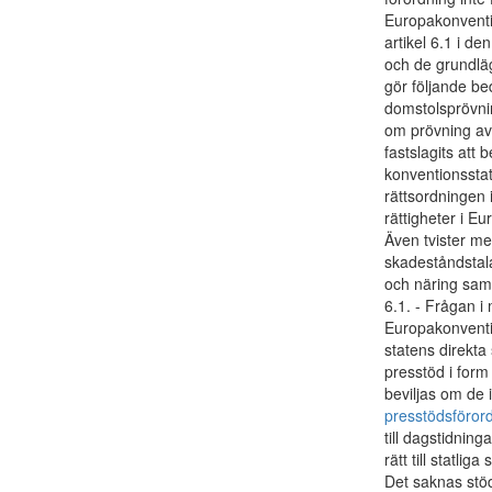
Europakonvention
artikel 6.1 i d
och de grundläg
gör följande bed
domstolsprövnin
om prövning av 
fastslagits att 
konventionsstats
rättsordningen 
rättigheter i E
Även tvister me
skadeståndstala
och näring samt 
6.1. - Frågan i
Europakonvent
statens direkta
presstöd i form
beviljas om de 
presstödsföror
till dagstidnin
rätt till statlig
Det saknas stöd