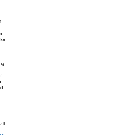
n
t
sa
lse
I
ing
v
r
en
ll
t
a
att