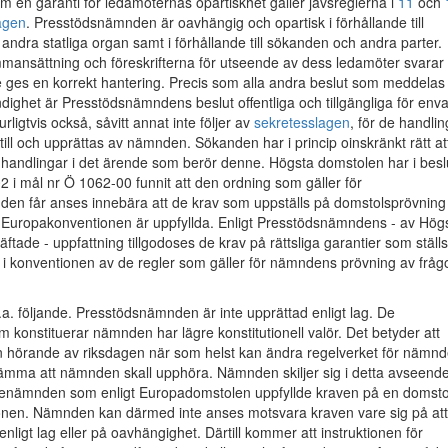
 en garanti för ledamöternas opartiskhet gäller jävsreglerna i
11
och
lagen
. Presstödsnämnden är oavhängig och opartisk i förhållande till
andra statliga organ samt i förhållande till sökanden och andra parter.
nsättning och föreskrifterna för utseende av dess ledamöter svarar 
e ges en korrekt hantering. Precis som alla andra beslut som meddelas
dighet är Presstödsnämndens beslut offentliga och tillgängliga för enva
urligtvis också, såvitt annat inte följer av
sekretesslagen
, för de handlin
ll och upprättas av nämnden. Sökanden har i princip oinskränkt rätt att
 handlingar i det ärende som berör denne. Högsta domstolen har i besl
 i mål nr Ö 1062-00 funnit att den ordning som gäller för
en får anses innebära att de krav som uppställs på domstolsprövning
6 i Europakonventionen är uppfyllda. Enligt Presstödsnämndens - av Hög
ftade - uppfattning tillgodoses de krav på rättsliga garantier som ställs
.1 i konventionen av de regler som gäller för nämndens prövning av fråg
.a. följande. Presstödsnämnden är inte upprättad enligt lag. De
om konstituerar nämnden har lägre konstitutionell valör. Det betyder att
n hörande av riksdagen när som helst kan ändra regelverket för nämn
tämma att nämnden skall upphöra. Nämnden skiljer sig i detta avseend
denämnden som enligt Europadomstolen uppfyllde kraven på en domsto
ionen. Nämnden kan därmed inte anses motsvara kraven vare sig på att
enligt lag eller på oavhängighet. Därtill kommer att instruktionen för