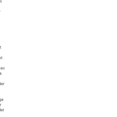
an
r
t
ot
r en
s
der
iga
r
det