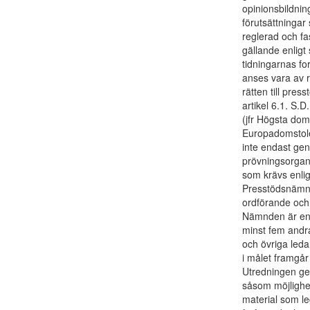
opinionsbildnin
förutsättninga
reglerad och fas
gällande enligt 
tidningarnas fo
anses vara av r
rätten till pre
artikel 6.1. S.
(jfr Högsta dom
Europadomstolen
inte endast gen
prövningsorgan 
som krävs enlig
Presstödsnämnd
ordförande och 
Nämnden är enl
minst fem andr
och övriga led
i målet framgår
Utredningen ger
såsom möjlighet 
material som lega