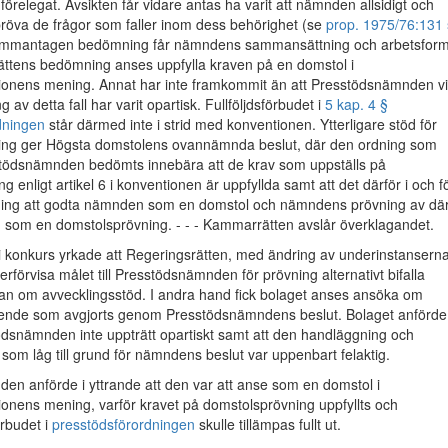
förelegat. Avsikten får vidare antas ha varit att nämnden allsidigt och
ll pröva de frågor som faller inom dess behörighet (se
prop. 1975/76:131 
sammantagen bedömning får nämndens sammansättning och arbetsfor
ättens bedömning anses uppfylla kraven på en domstol i
onens mening. Annat har inte framkommit än att Presstödsnämnden v
 av detta fall har varit opartisk. Fullföljdsförbudet i
5 kap. 4 §
dningen
står därmed inte i strid med konventionen. Ytterligare stöd för
ng ger Högsta domstolens ovannämnda beslut, där den ordning som
sstödsnämnden bedömts innebära att de krav som uppställs på
 enligt artikel 6 i konventionen är uppfyllda samt att det därför i och f
dning att godta nämnden som en domstol och nämndens prövning av dä
n som en domstolsprövning. - - - Kammarrätten avslår överklagandet.
i konkurs yrkade att Regeringsrätten, med ändring av underinstansern
terförvisa målet till Presstödsnämnden för prövning alternativt bifalla
an om avvecklingsstöd. I andra hand fick bolaget anses ansöka om
ärende som avgjorts genom Presstödsnämndens beslut. Bolaget anförde
tödsnämnden inte uppträtt opartiskt samt att den handläggning och
g som låg till grund för nämndens beslut var uppenbart felaktig.
en anförde i yttrande att den var att anse som en domstol i
onens mening, varför kravet på domstolsprövning uppfyllts och
rbudet i
presstödsförordningen
skulle tillämpas fullt ut.