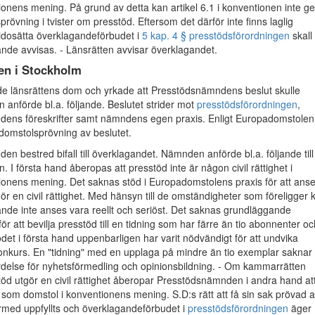
nens mening. På grund av detta kan artikel 6.1 i konventionen inte ge
lsprövning i tvister om presstöd. Eftersom det därför inte finns laglig
sidosätta överklagandeförbudet i
5 kap. 4 § presstödsförordningen
skall
nde avvisas. - Länsrätten avvisar överklagandet.
en i Stockholm
de länsrättens dom och yrkade att Presstödsnämndens beslut skulle
 anförde bl.a. följande. Beslutet strider mot
presstödsförordningen
,
ens föreskrifter samt nämndens egen praxis. Enligt Europadomstolen
ll domstolsprövning av beslutet.
n bestred bifall till överklagandet. Nämnden anförde bl.a. följande till
an. I första hand åberopas att presstöd inte är någon civil rättighet i
onens mening. Det saknas stöd i Europadomstolens praxis för att ans
gör en civil rättighet. Med hänsyn till de omständigheter som föreligger 
nde inte anses vara reellt och seriöst. Det saknas grundläggande
för att bevilja presstöd till en tidning som har färre än tio abonnenter oc
tödet i första hand uppenbarligen har varit nödvändigt för att undvika
onkurs. En "tidning" med en upplaga på mindre än tio exemplar saknar
tydelse för nyhetsförmedling och opinionsbildning. - Om kammarrätten
stöd utgör en civil rättighet åberopar Presstödsnämnden i andra hand at
 som domstol i konventionens mening. S.D:s rätt att få sin sak prövad 
rmed uppfyllts och överklagandeförbudet i
presstödsförordningen
äger