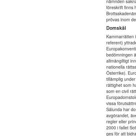
nämnden saknar 
föreskrift finn
Brottsskadenäm
prövas inom de
Domskäl
Kammarrätten i
referent) yttrad
Europakonventi
bedömningen är a
allmängiltigt i
nationella rätt
Österrike). Eur
tillämplig under 
rättighet som h
som en civil rät
Europadomstole
vissa förutsätt
Sålunda har doms
avgörandet, äve
regler eller pr
2000 i fallet S
ges för att bid