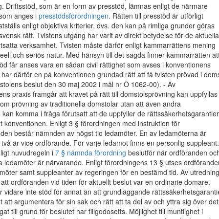
g. Driftsstöd, som är en form av presstöd, lämnas enligt de närmare
r som anges i
presstödsförordningen
. Rätten till presstöd är utförligt
tställs enligt objektiva kriterier, dvs. den kan på rimliga grunder göras
svensk rätt. Tvistens utgång har varit av direkt betydelse för de aktuella
rtsatta verksamhet. Tvisten måste därför enligt kammarrättens mening
eell och seriös natur. Med hänsyn till det sagda finner kammarrätten at
sstöd får anses vara en sådan civil rättighet som avses i konventionens
D. har därför en på konventionen grundad rätt att få tvisten prövad i dom
stolens beslut den 30 maj 2002 i mål nr Ö 1062-00). - Av
s praxis framgår att kravet på rätt till domstolsprövning kan uppfyllas
om prövning av traditionella domstolar utan att även andra
kan komma i fråga förutsatt att de uppfyller de rättssäkerhetsgarantier
t konventionen. Enligt 3 § förordningen med instruktion för
en består nämnden av högst tio ledamöter. En av ledamöterna är
två är vice ordförande. För varje ledamot finns en personlig suppleant.
igt huvudregeln i
7 § nämnda förordning
beslutför när ordföranden oc
a ledamöter är närvarande. Enligt förordningens 13 § utses ordförande
amöter samt suppleanter av regeringen för en bestämd tid. Av utrednin
 att ordföranden vid tiden för aktuellt beslut var en ordinarie domare.
 vidare inte stöd för annat än att grundläggande rättssäkerhetsgaranti
att argumentera för sin sak och rätt att ta del av och yttra sig över det
t till grund för beslutet har tillgodosetts. Möjlighet till muntlighet i