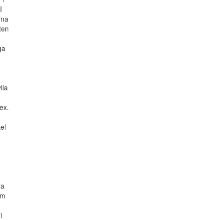
I
rna
ten
ga
ila
ex.
el
ra
om
i