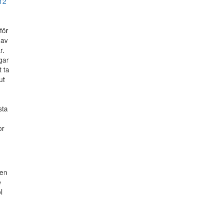
12
för
 av
r.
gar
 ta
ut
sta
or
den
e
l