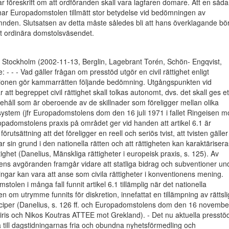
föreskrift om att ordföranden skall vara lagfaren domare. Att en såd
s har Europadomstolen tillmätt stor betydelse vid bedömningen av
nden. Slutsatsen av detta måste således bli att hans överklagande bö
t ordinära domstolsväsendet.
 Stockholm (2002-11-13, Berglin, Lagebrant Torén, Schön- Engqvist,
e: - - - Vad gäller frågan om presstöd utgör en civil rättighet enligt
onen gör kammarrätten följande bedömning. Utgångspunkten vid
tt begreppet civil rättighet skall tolkas autonomt, dvs. det skall ges et
nnehåll som är oberoende av de skillnader som föreligger mellan olika
ssystem (jfr Europadomstolens dom den 16 juli 1971 i fallet Ringeisen m
opadomstolens praxis på området ger vid handen att artikel 6.1 är
förutsättning att det föreligger en reell och seriös tvist, att tvisten gälle
ar sin grund i den nationella rätten och att rättigheten kan karaktärisera
tighet (Danelius, Mänskliga rättigheter i europeisk praxis, s. 125). Av
ns avgöranden framgår vidare att statliga bidrag och subventioner un
ningar kan vara att anse som civila rättigheter i konventionens mening.
tolen i många fall funnit artikel 6.1 tillämplig när det nationella
n om utrymme funnits för diskretion, innefattat en tillämpning av rättsl
inciper (Danelius, s. 126 ff. och Europadomstolens dom den 16 novembe
otiris och Nikos Koutras ATTEE mot Grekland). - Det nu aktuella presstö
ra till dagstidningarnas fria och obundna nyhetsförmedling och