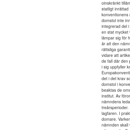
oinskränkt tillä
statligt inrätta
konventionens m
domstol inte in
integrerad del 
en stat mycket 
lämpar sig för 
är att den nämn
rättsliga garan
vidare att artik
de fall där den 
i sig uppfyller
Europakonventio
det i det krav 
domstol i konven
beaktas de oms
institut. Av för
nämndens ledam
treårsperioder.
lagfaren. I pra
domare. Varken
nämnden skall v