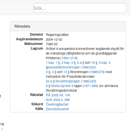
Metadata
Domstol
Regeringsrätten
Avgörandedatum
2004-12-02
Målnummer
7080-02
Lagrum
Artikel 6 europeiska konventionen angående skydd för
de mänskliga rättigheterna och de grundläggande
friheterna (
1994:1219
)
1 kap. 1 §
,
2 kap. 4 §
,
6 a §
och
15 §
,
5 kap. 4
§
presstödsförordningen (1990:524)
3 §
,
4 §
och
13 §
förordningen (
1988:673
) med
instruktion för Presstödsnämnden
22 a § förvaltningslagen (1986:223)
8 § första stycket 3
lagen (
1971:289
) om allmänna
förvaltningsdomstolar
Rättsfall
RÅ 2002 ref. 104
t
NJA 2002 s. 288
Sökord
Överklagbarhet
Källa
Domstolsverket
nna
 i