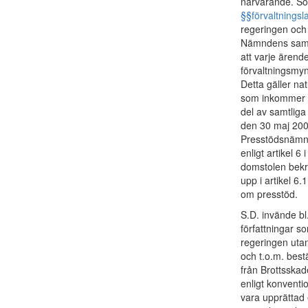
närvarande. Som
§§
förvaltnings
regeringen och 
Nämndens samma
att varje ärend
förvaltningsmyn
Detta gäller nat
som inkommer ti
del av samtliga
den 30 maj 2002
Presstödsnämnd
enligt artikel 
domstolen bekrä
upp i artikel 6
om presstöd.
S.D. invände bl
författningar s
regeringen uta
och t.o.m. bes
från Brottsska
enligt konvent
vara upprättad 