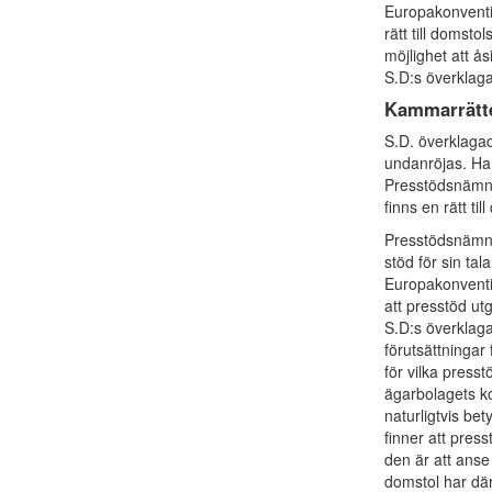
Europakonventio
rätt till domsto
möjlighet att å
S.D:s överklaga
Kammarrätt
S.D. överklaga
undanröjas. Han
Presstödsnämnd
finns en rätt ti
Presstödsnämnde
stöd för sin tal
Europakonventi
att presstöd ut
S.D:s överklaga
förutsättningar 
för vilka press
ägarbolagets k
naturligtvis be
finner att pres
den är att anse
domstol har dä