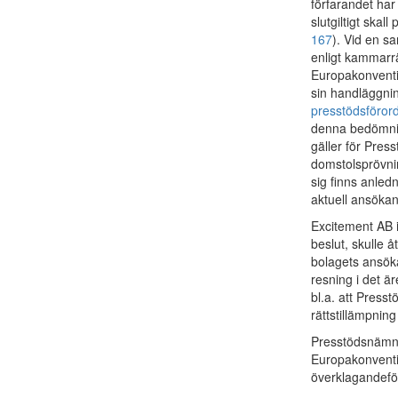
förfarandet har 
slutgiltigt ska
167
). Vid en 
enligt kammarr
Europakonventi
sin handläggning
presstödsföror
denna bedömni
gäller för Pre
domstolsprövning
sig finns anle
aktuell ansöka
Excitement AB 
beslut, skulle å
bolagets ansök
resning i det 
bl.a. att Press
rättstillämpnin
Presstödsnämnd
Europakonventi
överklagandefö