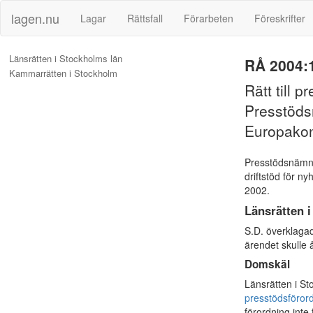
lagen.nu
Lagar
Rättsfall
Förarbeten
Föreskrifter
Länsrätten i Stockholms län
RÅ 2004:
Kammarrätten i Stockholm
Rätt till 
Presstöds
Europakon
Presstödsnämnd
driftstöd för n
2002.
Länsrätten 
S.D. överklaga
ärendet skulle 
Domskäl
Länsrätten i St
presstödsföror
förordning inte 