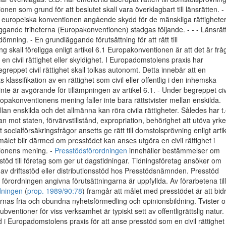
en som grund för att beslutet skall vara överklagbart till länsrätten. - 
en europeiska konventionen angående skydd för de mänskliga rättighete
gande friheterna (Europakonventionen) stadgas följande. - - - Länsrät
ömning. - En grundläggande förutsättning för att rätt till
g skall föreligga enligt artikel 6.1 Europakonventionen är att det är frå
en civil rättighet eller skyldighet. I Europadomstolens praxis har
begreppet civil rättighet skall tolkas autonomt. Detta innebär att en
 klassifikation av en rättighet som civil eller offentlig i den inhemska
inte är avgörande för tillämpningen av artikel 6.1. - Under begreppet civ
uropakonventionens mening faller inte bara rättstvister mellan enskilda.
llan enskilda och det allmänna kan röra civila rättigheter. Således har t.
n mot staten, förvärvstillstånd, expropriation, behörighet att utöva yrke
socialförsäkringsfrågor ansetts ge rätt till domstolsprövning enligt artik
 målet blir därmed om presstödet kan anses utgöra en civil rättighet i
ionens mening. -
Presstödsförordningen
innehåller bestämmelser om
 stöd till företag som ger ut dagstidningar. Tidningsföretag ansöker om
 av driftsstöd eller distributionsstöd hos Presstödsnämnden. Presstöd
i förordningen angivna förutsättningarna är uppfyllda. Av förarbetena till
dningen
(
prop. 1989/90:78
) framgår att målet med presstödet är att bid
garnas fria och obundna nyhetsförmedling och opinionsbildning. Tvister 
a subventioner för viss verksamhet är typiskt sett av offentligrättslig natur.
 i Europadomstolens praxis för att anse presstöd som en civil rättighet 