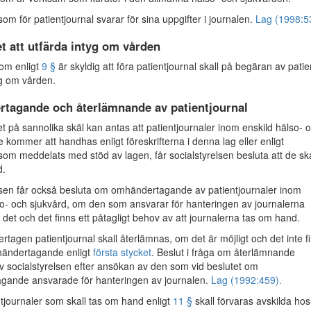
om för patientjournal svarar för sina uppgifter i journalen.
Lag (1998:5
t att utfärda intyg om vården
m enligt
9 §
är skyldig att föra patientjournal skall på begäran av pati
yg om vården.
tagande och återlämnande av patientjournal
på sannolika skäl kan antas att patientjournaler inom enskild hälso- 
e kommer att handhas enligt föreskrifterna i denna lag eller enligt
 som meddelats med stöd av lagen, får socialstyrelsen besluta att de ska
d.
lsen får också besluta om omhändertagande av patientjournaler inom
so- och sjukvård, om den som ansvarar för hanteringen av journalerna
det och det finns ett påtagligt behov av att journalerna tas om hand.
tagen patientjournal skall återlämnas, om det är möjligt och det inte f
händertagande enligt
första stycket
. Beslut i fråga om återlämnande
 socialstyrelsen efter ansökan av den som vid beslutet om
gande ansvarade för hanteringen av journalen.
Lag (1992:459).
journaler som skall tas om hand enligt
11 §
skall förvaras avskilda hos