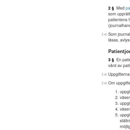
2 §
Med
pa
som upprätt
patientens 
(journalhand
Som journal
läsas, avly
Patientjo
3 §
En patie
vård av pat
Uppgifterna 
Om uppgifter
uppgi
väsen
uppgi
väsen
uppgi
ställ
möjli