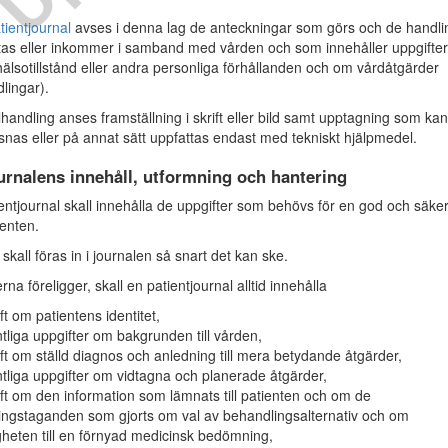
tientjournal
avses i denna lag de anteckningar som görs och de handli
as eller inkommer i samband med vården och som innehåller uppgifte
hälsotillstånd eller andra personliga förhållanden och om vårdåtgärder
lingar).
handling anses framställning i skrift eller bild samt upptagning som kan
ssnas eller på annat sätt uppfattas endast med tekniskt hjälpmedel.
urnalens innehåll, utformning och hantering
ntjournal skall innehålla de uppgifter som behövs för en god och säke
ienten.
skall föras in i journalen så snart det kan ske.
na föreligger, skall en patientjournal alltid innehålla
ft om patientens identitet,
tliga uppgifter om bakgrunden till vården,
ft om ställd diagnos och anledning till mera betydande åtgärder,
tliga uppgifter om vidtagna och planerade åtgärder,
ft om den information som lämnats till patienten och om de
ningstaganden som gjorts om val av behandlingsalternativ och om
gheten till en förnyad medicinsk bedömning,