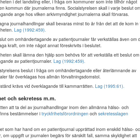
heten i det landsting eller, i fråga om kommuner som inte tillhör något
den kommun där journalerna finns. Socialstyrelsen skall i varje beslut o
ande ange hos vilken arkivmyndighet journalerna skall förvaras.
a journalhandlingar skall bevaras minst tio år från det att de kom in ti
gheten.
Lag (1992:459).
lut om omhändertagande av patientjournaler får verkställas även om 
laga kraft, om inte något annat föreskrivits i beslutet.
heten skall lämna den hjälp som behövs för att verkställa ett beslut om
gande av patientjournaler.
Lag (1992:459).
tyrelsens beslut i fråga om omhändertagande eller återlämnande av
naler får överklagas hos allmän förvaltningsdomstol.
llstånd krävs vid överklagande till kammarrätten.
Lag (1995:61).
het och sekretess m.m.
en att ta del av journalhandlingar inom den allmänna hälso- och
finns bestämmelser i
tryckfrihetsförordningen
och
sekretesslagen
t som har hand om en patientjournal upprättad inom enskild hälso- o
, om uppgift ur journalen begärs för särskilt fall, samma skyldighet att