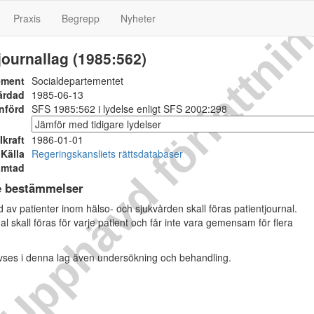
Upphävd författni
Praxis
Begrepp
Nyheter
journallag (1985:562)
ement
Socialdepartementet
ärdad
1985-06-13
nförd
SFS 1985:562 i lydelse enligt SFS 2002:298
Ikraft
1986-01-01
Källa
Regeringskansliets rättsdatabaser
ämtad
e bestämmelser
 av patienter inom hälso- och sjukvården skall föras patientjournal.
al skall föras för varje patient och får inte vara gemensam för flera
ses i denna lag även undersökning och behandling.