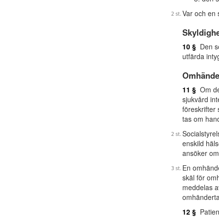
Var och en s
Skyldighe
10 §
Den so
utfärda int
Omhänder
11 §
Om det 
sjukvård int
föreskrifter
tas om han
Socialstyre
enskild häl
ansöker om 
En omhänder
skäl för om
meddelas av
omhänderta
12 §
Patient