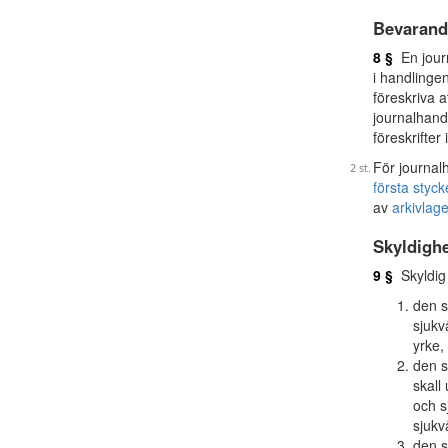
Bevarand
8 §
En journ
i handlinge
föreskriva 
journalhandl
föreskrifter 
För journal
första styck
av
arkivlag
Skyldighe
9 §
Skyldig 
den s
sjukv
yrke,
den s
skall
och s
sjukv
den s