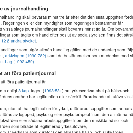
e av journalhandling
alhandling skall bevaras minst tre år efter det den sista uppgiften förd
n. Regeringen eller den myndighet som regeringen bestämmer får
att vissa slags journalhandlingar skall bevaras minst tio år. Om bevaran
ingar som tagits om hand efter beslut av socialstyrelsen finns det särs
i
12 § andra stycket
.
handlingar som utgör allmän handling gäller, med de undantag som följ
et
,
arkivlagen (1990:782)
samt de bestämmelser som meddelas med s
en
.
Lag (1992:459).
t att föra patientjournal
att föra patientjournal är
om enligt
3 kap.
lagen (
1998:531
) om yrkesverksamhet på hälso-och
årdens område har legitimation eller särskilt förordnande att utöva visst
om, utan att ha legitimation för yrket, utför arbetsuppgifter som annars
 utföras av logoped, psykolog eller psykoterapeut inom den allmänna hä
jukvården eller sådana arbetsuppgifter inom den enskilda hälso- och
ården som biträde åt legitimerad yrkesutövare,
om är verksam som kurator i den allmänna hälso- och sjukvården.