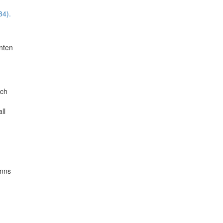
34).
enten
och
ll
inns