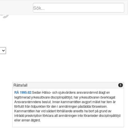
ng
Rättsfall
1
RÅ 1995:82
:
Sedan Hälso- och sjukvårdens ansvarsnämnd ålagt en
legitimerad yrkesutövare disciplinpåföljd, har yrkesutövaren överklagat
Ansvarsnämndens beslut. Innan kammarrätten avgjort målet har fem år
förflutit från tidpunkten för den i anmälningen påstådda förseelsen.
Kammarrätten har vid sådant förhållande ansetts ha bort på grund av
inträdd preskription förklara att anmälningen inte föranleder disciplinpåföljd
eller annan åtgärd.