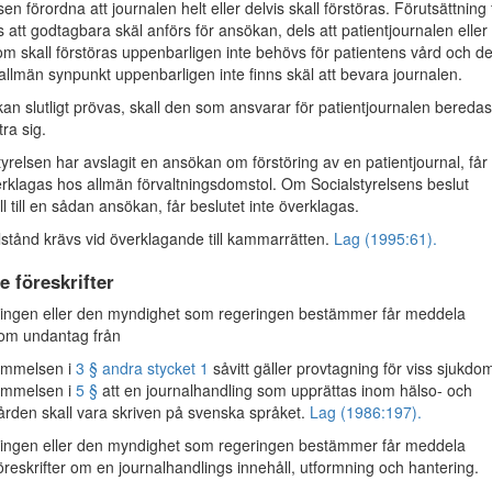
sen förordna att journalen helt eller delvis skall förstöras. Förutsättning 
s att godtagbara skäl anförs för ansökan, dels att patientjournalen eller
om skall förstöras uppenbarligen inte behövs för patientens vård och de
 allmän synpunkt uppenbarligen inte finns skäl att bevara journalen.
an slutligt prövas, skall den som ansvarar för patientjournalen beredas
ttra sig.
yrelsen har avslagit en ansökan om förstöring av en patientjournal, får
erklagas hos allmän förvaltningsdomstol. Om Socialstyrelsens beslut
ll till en sådan ansökan, får beslutet inte överklagas.
llstånd krävs vid överklagande till kammarrätten.
Lag (1995:61).
e föreskrifter
ngen eller den myndighet som regeringen bestämmer får meddela
r om undantag från
ämmelsen i
3 § andra stycket 1
såvitt gäller provtagning för viss sjukdo
ämmelsen i
5 §
att en journalhandling som upprättas inom hälso- och
ården skall vara skriven på svenska språket.
Lag (1986:197).
ngen eller den myndighet som regeringen bestämmer får meddela
föreskrifter om en journalhandlings innehåll, utformning och hantering.