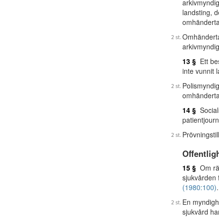
arkivmyndig
landsting, 
omhändertag
Omhändertagn
arkivmyndi
13 §
Ett bes
inte vunnit 
Polismyndig
omhänderta
14 §
Socials
patientjour
Prövningsti
Offentlig
15 §
Om rätt
sjukvården 
(1980:100)
.
En myndighe
sjukvård har