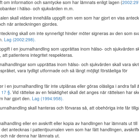
ft om information och samtycke som har lämnats enligt lagen (
2002:29
obanker i hälso- och sjukvården m.m.
nalen skall vidare innehålla uppgift om vem som har gjort en viss antec
 och när anteckningen gjordes.
nteckning skall om inte synnerligt hinder möter signeras av den som sv
en.
Lag (2002:298).
pgift i en journalhandling som upprättas inom hälso- och sjukvården sk
 att patientens integritet respekteras.
alhandlingar som upprättas inom hälso- och sjukvården skall vara skr
pråket, vara tydligt utformade och så långt möjligt förståeliga för
 i en journalhandling får inte utplånas eller göras oläsliga i andra fall 
i
17 §
. Vid rättelse av en felaktighet skall det anges när rättelsen har sk
m har gjort den.
Lag (1994:958).
urnalhandling skall hanteras och förvaras så, att obehöriga inte får till
lhandling eller en avskrift eller kopia av handlingen har lämnats ut till
l det antecknas i patientjournalen vem som har fått handlingen, avskrif
n och när denna har lämnats ut.