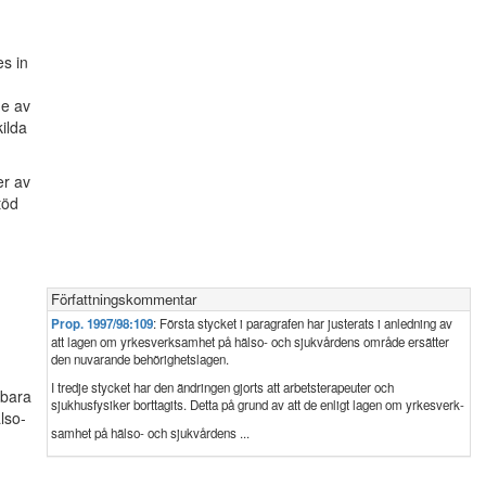
es in
de av
kilda
er av
töd
Författningskommentar
Prop. 1997/98:109
: Första stycket i paragrafen har justerats i anledning av
att lagen om yrkesverksamhet på hälso- och sjukvårdens område ersätter
den nuvarande behörighetslagen.
I tredje stycket har den ändringen gjorts att arbetsterapeuter och
 bara
sjukhusfysiker borttagits. Detta på grund av att de enligt lagen om yrkesverk-
lso-
samhet på hälso- och sjukvårdens ...