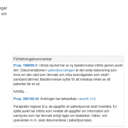
ngar
r om
r
Författningskommentar
Prop. 1998/99:4
: I
första stycket
har en ny bestämmelse införts genom
punkt
fem
. Dokumentationen i
patientjournallagen
är den enda redovisning som
finns om den vård som lämnats och vilka överväganden som skett i
samband därmed. Bestämmelsen syftar till att inskärpa vikten av att
patienten får en så
fullödig ...
Prop. 2001/02:44
: Ändringen har behandlats i
avsnitt 10.5
.
Paragrafen reglerar bl.a. de uppgifter en patientjournal skall innehålla. En
sjätte punkt har införts som innebär att uppgifter om information och
samtycke som har lämnats enligt lagen om biobanker i hälso- och
sjukvården m.m. skall dokumenteras i patientjournalen.