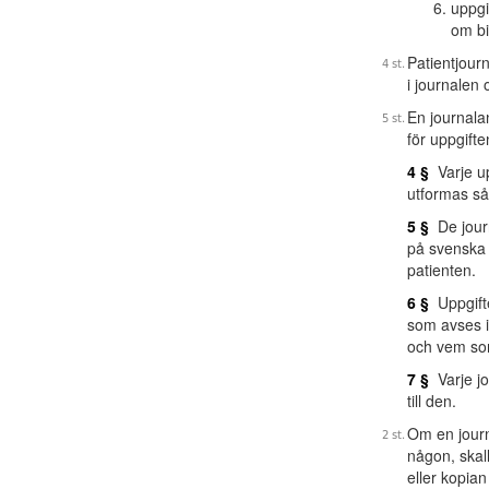
uppgi
om bi
Patientjour
i journalen
En journala
för uppgift
4 §
Varje up
utformas så,
5 §
De journ
på svenska s
patienten.
6 §
Uppgifter
som avses 
och vem so
7 §
Varje jo
till den.
Om en journa
någon, skal
eller kopia