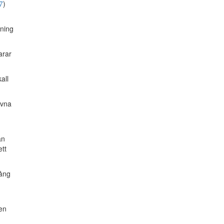
7
)
kning
arar
all
ivna
än
ett
gång
ten