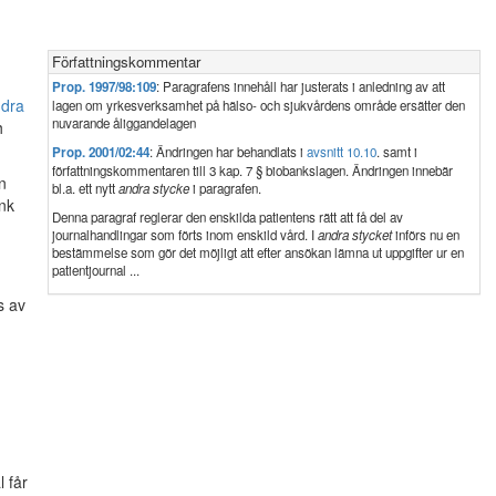
Författningskommentar
Prop. 1997/98:109
: Paragrafens innehåll har justerats i anledning av att
ndra
lagen om yrkesverksamhet på hälso- och sjukvårdens område ersätter den
nuvarande åliggandelagen
h
Prop. 2001/02:44
: Ändringen har behandlats i
avsnitt 10.10
. samt i
författningskommentaren till 3 kap. 7 § biobankslagen. Ändringen innebär
n
bl.a. ett nytt
andra stycke
i paragrafen.
ank
Denna paragraf reglerar den enskilda patientens rätt att få del av
journalhandlingar som förts inom enskild vård. I
andra stycket
införs nu en
bestämmelse som gör det möjligt att efter ansökan lämna ut uppgifter ur en
patientjournal ...
s av
 får