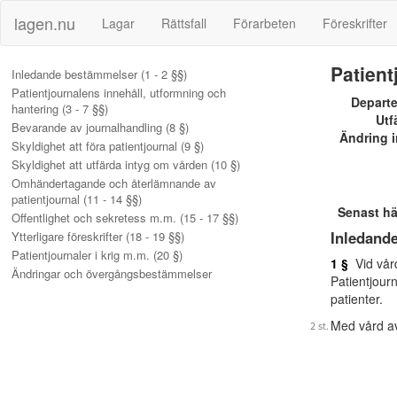
lagen.nu
Lagar
Rättsfall
Förarbeten
Föreskrifter
Patient
Inledande bestämmelser (1 - 2 §§)
Patientjournalens innehåll, utformning och
Depart
hantering (3 - 7 §§)
Utf
Bevarande av journalhandling (8 §)
Ändring i
Skyldighet att föra patientjournal (9 §)
Skyldighet att utfärda intyg om vården (10 §)
Omhändertagande och återlämnande av
patientjournal (11 - 14 §§)
Senast h
Offentlighet och sekretess m.m. (15 - 17 §§)
Inledand
Ytterligare föreskrifter (18 - 19 §§)
Patientjournaler i krig m.m. (20 §)
1 §
Vid vård
Ändringar och övergångsbestämmelser
Patientjourn
patienter.
Med vård av