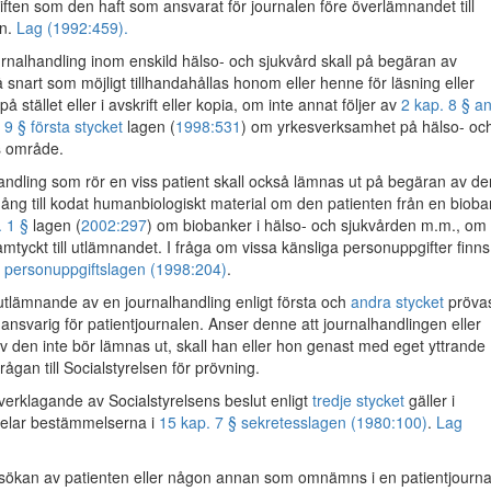
ften som den haft som ansvarat för journalen före överlämnandet till
n.
Lag (1992:459).
nalhandling inom enskild hälso- och sjukvård skall på begäran av
 snart som möjligt tillhandahållas honom eller henne för läsning eller
på stället eller i avskrift eller kopia, om inte annat följer av
2 kap. 8 § a
r
9 § första stycket
lagen (
1998:531
) om yrkesverksamhet på hälso- oc
s område.
andling som rör en viss patient skall också lämnas ut på begäran av de
lgång till kodat humanbiologiskt material om den patienten från en biob
. 1 §
lagen (
2002:297
) om biobanker i hälso- och sjukvården m.m., om
mtyckt till utlämnandet. I fråga om vissa känsliga personuppgifter finns
i
personuppgiftslagen (1998:204)
.
tlämnande av en journalhandling enligt första och
andra stycket
pröva
ansvarig för patientjournalen. Anser denne att journalhandlingen eller
v den inte bör lämnas ut, skall han eller hon genast med eget yttrande
ågan till Socialstyrelsen för prövning.
verklagande av Socialstyrelsens beslut enligt
tredje stycket
gäller i
 delar bestämmelserna i
15 kap. 7 § sekretesslagen (1980:100)
.
Lag
ökan av patienten eller någon annan som omnämns i en patientjournal