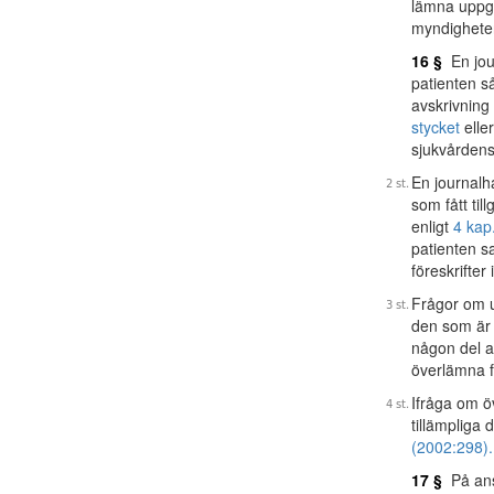
lämna uppgi
myndighete
16 §
En jour
patienten så
avskrivning 
stycket
elle
sjukvården
En journalh
som fått til
enligt
4 kap
patienten sa
föreskrifter 
Frågor om u
den som är 
någon del a
överlämna fr
Ifråga om ö
tillämpliga
(2002:298).
17 §
På ans