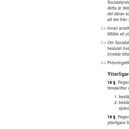
Socialstyrel
detta är del
del därav s
att det från
Innan ansök
tillfälle att y
Om Socialst
beslutet öv
innebär bifa
Prövningsti
Ytterligar
18 §
Regeri
föreskrifte
best
best
sjukv
19 §
Regeri
ytterligare 